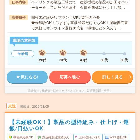
ベアリングの製造工場にて、建設機械の部品の加工オペレ
仕事内容
ーターをしていただきます。金属を機械にセットし加…
職種未経験OK / ブランクOK / 英語力不要
応募資格
◆未経験OK！〇まずは事前登録だけでもOK！履歴書不要
で気軽にオンライン登録★氏名・職種などを入力す…
職場の雰囲気
年齢層
20代
30代
40代
50代
60代
気になる!
応募へ進む
詳しく見る
派遣会社
株式会社綜合キャリアオプション 製造事業部（全国）
未読
掲載日
2026/08/05
【未経験OK！】製品の型枠組み・仕上げ・運
搬/日払いOK
職種未経験OK
交通費別途支給あり
土日祝日が休み
WEB登録OK