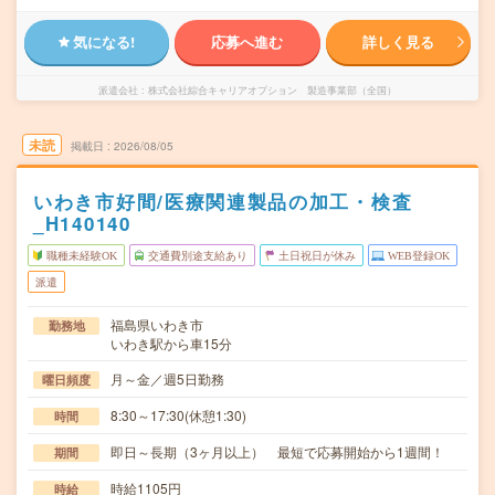
気になる!
応募へ進む
詳しく見る
派遣会社
株式会社綜合キャリアオプション 製造事業部（全国）
未読
掲載日
2026/08/05
いわき市好間/医療関連製品の加工・検査
_H140140
職種未経験OK
交通費別途支給あり
土日祝日が休み
WEB登録OK
派遣
福島県いわき市
勤務地
いわき駅から車15分
月～金／週5日勤務
曜日頻度
8:30～17:30(休憩1:30)
時間
即日～長期（3ヶ月以上） 最短で応募開始から1週間！
期間
時給1105円
時給