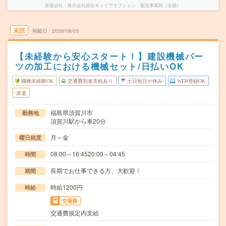
派遣会社
株式会社綜合キャリアオプション 製造事業部（全国）
未読
掲載日
2026/08/05
【未経験から安心スタート！】建設機械パー
ツの加工における機械セット/日払いOK
職種未経験OK
交通費別途支給あり
土日祝日が休み
WEB登録OK
派遣
福島県須賀川市
勤務地
須賀川駅から車20分
月～金
曜日頻度
08:00～16:4520:00～04:45
時間
長期でお仕事できる方、大歓迎！
期間
時給1200円
時給
交通費
交通費規定内支給