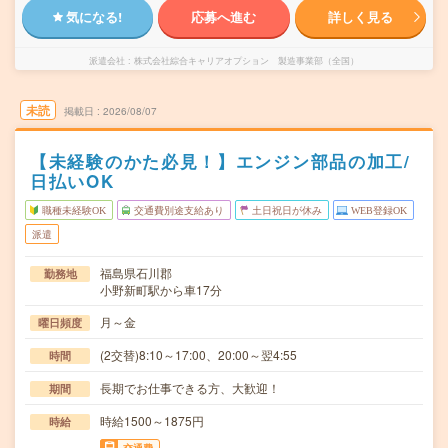
気になる!
応募へ進む
詳しく見る
派遣会社
株式会社綜合キャリアオプション 製造事業部（全国）
未読
掲載日
2026/08/07
【未経験のかた必見！】エンジン部品の加工/
日払いOK
職種未経験OK
交通費別途支給あり
土日祝日が休み
WEB登録OK
派遣
福島県石川郡
勤務地
小野新町駅から車17分
月～金
曜日頻度
(2交替)8:10～17:00、20:00～翌4:55
時間
長期でお仕事できる方、大歓迎！
期間
時給1500～1875円
時給