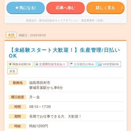
気になる!
応募へ進む
詳しく見る
派遣会社
株式会社綜合キャリアオプション 製造事業部（全国）
未読
掲載日
2026/08/05
【未経験スタート大歓迎！】生産管理/日払い
OK
職種未経験OK
交通費別途支給あり
土日祝日が休み
WEB登録OK
派遣
福島県田村市
勤務地
磐城常葉駅から車6分
月～金
曜日頻度
08:10～17:00
時間
長期でお仕事できる方、大歓迎！
期間
時給1200円
時給