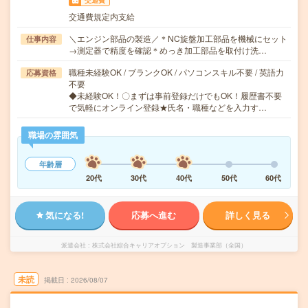
交通費
交通費規定内支給
＼エンジン部品の製造／＊NC旋盤加工部品を機械にセット
仕事内容
→測定器で精度を確認＊めっき加工部品を取付け洗…
職種未経験OK / ブランクOK / パソコンスキル不要 / 英語力
応募資格
不要
◆未経験OK！〇まずは事前登録だけでもOK！履歴書不要
で気軽にオンライン登録★氏名・職種などを入力す…
職場の雰囲気
年齢層
20代
30代
40代
50代
60代
気になる!
応募へ進む
詳しく見る
派遣会社
株式会社綜合キャリアオプション 製造事業部（全国）
未読
掲載日
2026/08/07