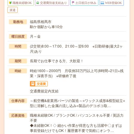
職種未経験OK
交通費別途支給あり
土日祝日が休み
WEB登録OK
派遣
福島県相馬市
勤務地
駒ケ嶺駅から車10分
月～金
曜日頻度
(2交替)8:00～17:00、21:00～翌6:00 ※日勤研修(最大2ヶ
時間
月)あり
長期でお仕事できる方、大歓迎！
期間
時給1600～2000円 月収例33万円以上可(8時間×21日+残
時給
業・深夜手当) ※研修終了後
交通費
交通費規定内支給
～航空機&産業用パーツの製造～○ワックス成形&模型組立○
仕事内容
型に溶解した金属の流し込み○製品のデコボコ取…
職種未経験OK / ブランクOK / パソコンスキル不要 / 英語力
応募資格
不要
◆未経験OK！◇ 細かい作業が得意な方も活躍中〇まずは
事前登録だけでもOK！履歴書不要で気軽にオンラ…