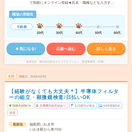
で気軽にオンライン登録★氏名・職種などを入力す…
職場の雰囲気
年齢層
20代
30代
40代
50代
60代
気になる!
応募へ進む
詳しく見る
派遣会社
株式会社綜合キャリアオプション 製造事業部（全国）
未読
掲載日
2026/08/05
【経験がなくても大丈夫＊】半導体フィルタ
ーの組立・顕微鏡検査/日払いOK
職種未経験OK
交通費別途支給あり
土日祝日が休み
WEB登録OK
派遣
福島県いわき市
勤務地
いわき駅から車10分