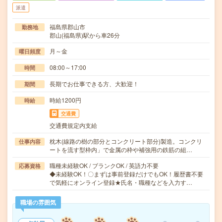
派遣
福島県郡山市
勤務地
郡山(福島県)駅から車26分
月～金
曜日頻度
08:00～17:00
時間
長期でお仕事できる方、大歓迎！
期間
時給1200円
時給
交通費
交通費規定内支給
枕木(線路の樹の部分とコンクリート部分)製造。コンクリ
仕事内容
ートを流す型枠内」で金属の枠や補強用の鉄筋の組…
職種未経験OK / ブランクOK / 英語力不要
応募資格
◆未経験OK！〇まずは事前登録だけでもOK！履歴書不要
で気軽にオンライン登録★氏名・職種などを入力す…
職場の雰囲気