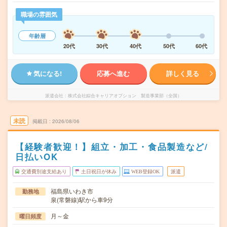
職場の雰囲気
年齢層
20代
30代
40代
50代
60代
気になる!
応募へ進む
詳しく見る
派遣会社
株式会社綜合キャリアオプション 製造事業部（全国）
未読
掲載日
2026/08/06
【経験者歓迎！】組立・加工・食品製造など/
日払いOK
交通費別途支給あり
土日祝日が休み
WEB登録OK
派遣
福島県いわき市
勤務地
泉(常磐線)駅から車9分
月～金
曜日頻度