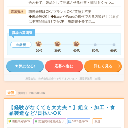
合わせて、製品として完成させる仕事・部品をくっつ…
職種未経験OK / ブランクOK / 英語力不要
応募資格
◆未経験OK！◆ExcelやWordの操作できる方歓迎！〇まず
は事前登録だけでもOK！履歴書不要で気…
職場の雰囲気
年齢層
20代
30代
40代
50代
60代
気になる!
応募へ進む
詳しく見る
派遣会社
株式会社綜合キャリアオプション 製造事業部（全国）
未読
掲載日
2026/08/06
【経験がなくても大丈夫＊】組立・加工・食
品製造など/日払いOK
職種未経験OK
交通費別途支給あり
WEB登録OK
派遣