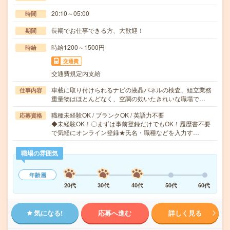
20:10～05:00
時間
長期でお仕事できる方、大歓迎！
期間
時給1200～1500円
時給
交通費
交通費規定内支給
車載に取り付けられるナビの液晶パネルの検査、組立業務
仕事内容
重量物はほとんどなく、空調の効いたきれいな職場で…
職種未経験OK / ブランクOK / 英語力不要
応募資格
◆未経験OK！〇まずは事前登録だけでもOK！履歴書不要
で気軽にオンライン登録★氏名・職種などを入力す…
職場の雰囲気
年齢層
20代
30代
40代
50代
60代
気になる!
応募へ進む
詳しく見る