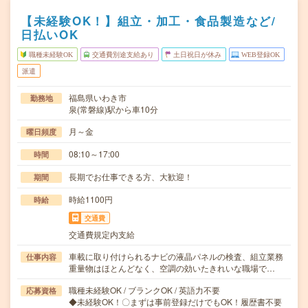
【未経験OK！】組立・加工・食品製造など/
日払いOK
職種未経験OK
交通費別途支給あり
土日祝日が休み
WEB登録OK
派遣
福島県いわき市
勤務地
泉(常磐線)駅から車10分
月～金
曜日頻度
08:10～17:00
時間
長期でお仕事できる方、大歓迎！
期間
時給1100円
時給
交通費
交通費規定内支給
車載に取り付けられるナビの液晶パネルの検査、組立業務
仕事内容
重量物はほとんどなく、空調の効いたきれいな職場で…
職種未経験OK / ブランクOK / 英語力不要
応募資格
◆未経験OK！〇まずは事前登録だけでもOK！履歴書不要