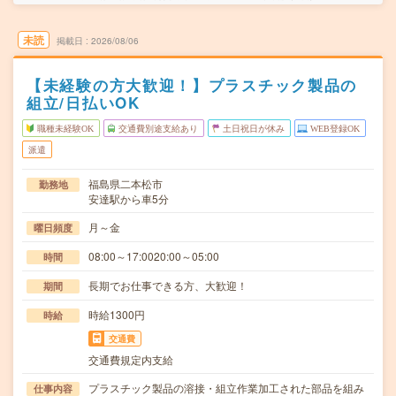
未読
掲載日
2026/08/06
【未経験の方大歓迎！】プラスチック製品の
組立/日払いOK
職種未経験OK
交通費別途支給あり
土日祝日が休み
WEB登録OK
派遣
福島県二本松市
勤務地
安達駅から車5分
月～金
曜日頻度
08:00～17:0020:00～05:00
時間
長期でお仕事できる方、大歓迎！
期間
時給1300円
時給
交通費
交通費規定内支給
プラスチック製品の溶接・組立作業加工された部品を組み
仕事内容