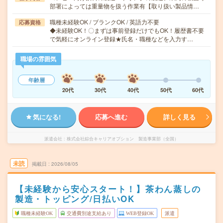
部署によっては重量物を扱う作業有【取り扱い製品情…
職種未経験OK / ブランクOK / 英語力不要
応募資格
◆未経験OK！〇まずは事前登録だけでもOK！履歴書不要
で気軽にオンライン登録★氏名・職種などを入力す…
職場の雰囲気
年齢層
20代
30代
40代
50代
60代
気になる!
応募へ進む
詳しく見る
派遣会社
株式会社綜合キャリアオプション 製造事業部（全国）
未読
掲載日
2026/08/05
【未経験から安心スタート！】茶わん蒸しの
製造・トッピング/日払いOK
職種未経験OK
交通費別途支給あり
WEB登録OK
派遣