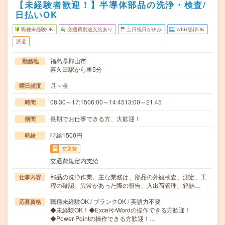
【未経験者歓迎！】半導体部品の洗浄・検査/
日払いOK
職種未経験OK
交通費別途支給あり
土日祝日が休み
WEB登録OK
派遣
福島県郡山市
勤務地
喜久田駅から車5分
月～金
曜日頻度
08:30～17:1506:00～14:4513:00～21:45
時間
長期でお仕事できる方、大歓迎！
期間
時給1500円
時給
交通費
交通費規定内支給
部品の洗浄作業。主な業務は、部品の外観検査、測定、工
仕事内容
程の確認、異常があった際の報告、入出荷管理、箱詰…
職種未経験OK / ブランクOK / 英語力不要
応募資格
◆未経験OK！◆ExcelやWordの操作できる方歓迎！
◆Power Pointの操作できる方歓迎！…