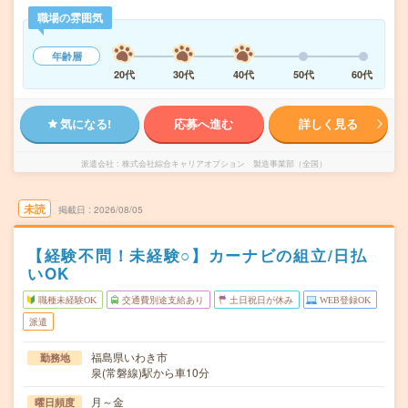
職場の雰囲気
年齢層
20代
30代
40代
50代
60代
気になる!
応募へ進む
詳しく見る
派遣会社
株式会社綜合キャリアオプション 製造事業部（全国）
未読
掲載日
2026/08/05
【経験不問！未経験○】カーナビの組立/日払
いOK
職種未経験OK
交通費別途支給あり
土日祝日が休み
WEB登録OK
派遣
福島県いわき市
勤務地
泉(常磐線)駅から車10分
月～金
曜日頻度