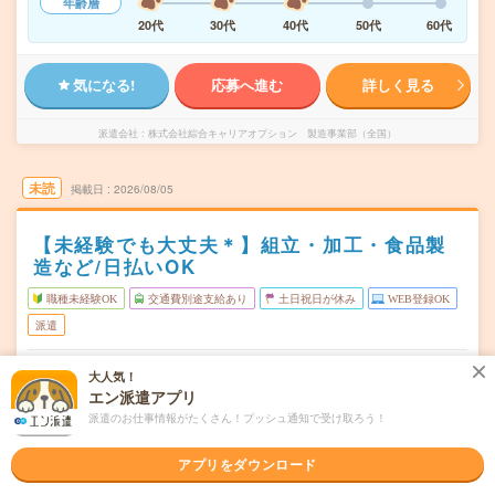
年齢層
20代
30代
40代
50代
60代
気になる!
応募へ進む
詳しく見る
派遣会社
株式会社綜合キャリアオプション 製造事業部（全国）
未読
掲載日
2026/08/05
【未経験でも大丈夫＊】組立・加工・食品製
造など/日払いOK
職種未経験OK
交通費別途支給あり
土日祝日が休み
WEB登録OK
派遣
福島県郡山市
勤務地
大人気！
郡山(福島県)駅から車8分
エン派遣アプリ
派遣のお仕事情報がたくさん！プッシュ通知で受け取ろう！
月～金
曜日頻度
08:30～17:30
時間
アプリをダウンロード
長期でお仕事できる方、大歓迎！