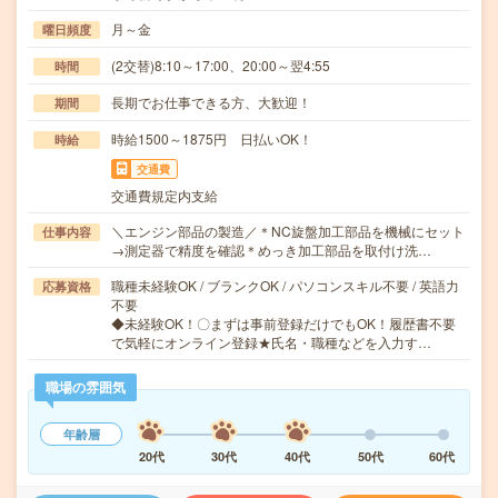
月～金
曜日頻度
(2交替)8:10～17:00、20:00～翌4:55
時間
長期でお仕事できる方、大歓迎！
期間
時給1500～1875円 日払いOK！
時給
交通費
交通費規定内支給
＼エンジン部品の製造／＊NC旋盤加工部品を機械にセット
仕事内容
→測定器で精度を確認＊めっき加工部品を取付け洗…
職種未経験OK / ブランクOK / パソコンスキル不要 / 英語力
応募資格
不要
◆未経験OK！〇まずは事前登録だけでもOK！履歴書不要
で気軽にオンライン登録★氏名・職種などを入力す…
職場の雰囲気
年齢層
20代
30代
40代
50代
60代