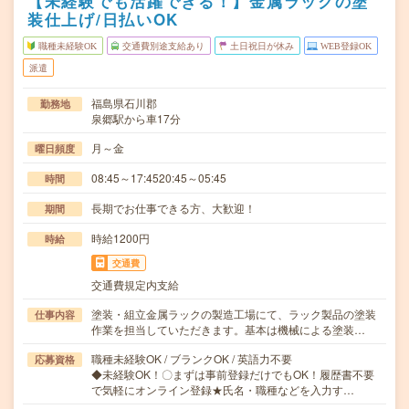
【未経験でも活躍できる！】金属ラックの塗
装仕上げ/日払いOK
職種未経験OK
交通費別途支給あり
土日祝日が休み
WEB登録OK
派遣
福島県石川郡
勤務地
泉郷駅から車17分
月～金
曜日頻度
08:45～17:4520:45～05:45
時間
長期でお仕事できる方、大歓迎！
期間
時給1200円
時給
交通費
交通費規定内支給
塗装・組立金属ラックの製造工場にて、ラック製品の塗装
仕事内容
作業を担当していただきます。基本は機械による塗装…
職種未経験OK / ブランクOK / 英語力不要
応募資格
◆未経験OK！〇まずは事前登録だけでもOK！履歴書不要
で気軽にオンライン登録★氏名・職種などを入力す…