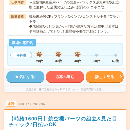
～航空機&産業用パーツの製造～○ワックス成形&模型組立○
仕事内容
型に溶解した金属の流し込み○製品のデコボコ取…
職種未経験OK / ブランクOK / パソコンスキル不要 / 英語力
応募資格
不要
◆未経験OK！◇ 細かい作業が得意な方も活躍中〇まずは
事前登録だけでもOK！履歴書不要で気軽にオンラ…
職場の雰囲気
年齢層
20代
30代
40代
50代
60代
気になる!
応募へ進む
詳しく見る
派遣会社
株式会社綜合キャリアオプション 製造事業部（全国）
未読
掲載日
2026/08/07
【時給1600円】航空機パーツの組立&見た目
チェック/日払いOK