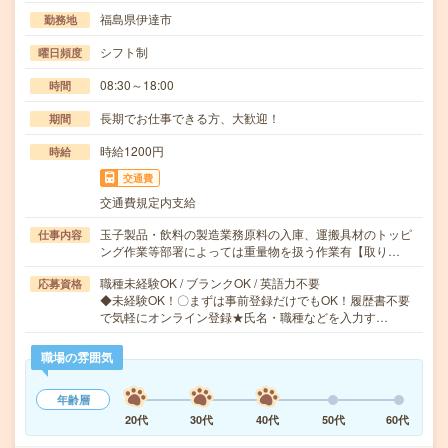
福島県伊達市
勤務地
シフト制
曜日頻度
08:30～18:00
時間
長期でお仕事できる方、大歓迎！
期間
時給1200円
時給
交通費
交通費規定内支給
玉子製品・飲料の製造業務原料の入庫、運搬具材のトッピ
仕事内容
ング作業等部署によっては重量物を扱う作業有【取り…
職種未経験OK / ブランクOK / 英語力不要
応募資格
◆未経験OK！〇まずは事前登録だけでもOK！履歴書不要
で気軽にオンライン登録★氏名・職種などを入力す…
職場の雰囲気
年齢層
20代
30代
40代
50代
60代