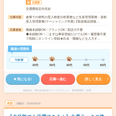
交通費
交通費規定内支給
倉庫での材料の受入検査分析業務など生産管理業務・資材
仕事内容
受入管理業務(マーシャリング作業)【取扱製品情報…
職種未経験OK / ブランクOK / 英語力不要
応募資格
◆未経験OK！〇まずは事前登録だけでもOK！履歴書不要
で気軽にオンライン登録★氏名・職種などを入力す…
職場の雰囲気
年齢層
20代
30代
40代
50代
60代
気になる!
応募へ進む
詳しく見る
派遣会社
株式会社綜合キャリアオプション 製造事業部（全国）
未読
掲載日
2026/08/05