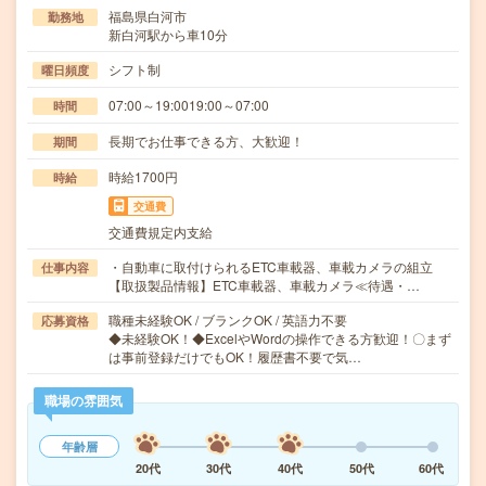
福島県白河市
勤務地
新白河駅から車10分
シフト制
曜日頻度
07:00～19:0019:00～07:00
時間
長期でお仕事できる方、大歓迎！
期間
時給1700円
時給
交通費
交通費規定内支給
・自動車に取付けられるETC車載器、車載カメラの組立
仕事内容
【取扱製品情報】ETC車載器、車載カメラ≪待遇・…
職種未経験OK / ブランクOK / 英語力不要
応募資格
◆未経験OK！◆ExcelやWordの操作できる方歓迎！〇まず
は事前登録だけでもOK！履歴書不要で気…
職場の雰囲気
年齢層
20代
30代
40代
50代
60代