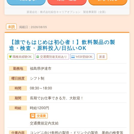
派遣会社
株式会社綜合キャリアオプション 製造事業部（全国）
未読
掲載日
2026/08/05
【誰でもはじめは初心者！】飲料製品の製
造・検査・原料投入/日払いOK
職種未経験OK
交通費別途支給あり
WEB登録OK
派遣
福島県伊達市
勤務地
シフト制
曜日頻度
08:30～18:00
時間
長期でお仕事できる方、大歓迎！
期間
時給1200円
時給
交通費
交通費規定内支給
コンビニ向け飲料の製造・ドリンクの製造、果肉の検査等
仕事内容