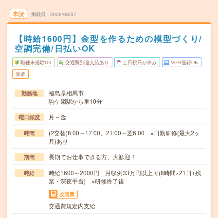
未読
掲載日
2026/08/07
【時給1600円】金型を作るための模型づくり/
空調完備/日払いOK
職種未経験OK
交通費別途支給あり
土日祝日が休み
WEB登録OK
派遣
福島県相馬市
勤務地
駒ケ嶺駅から車10分
月～金
曜日頻度
(2交替)8:00～17:00、21:00～翌6:00 ※日勤研修(最大2ヶ
時間
月)あり
長期でお仕事できる方、大歓迎！
期間
時給1600～2000円 月収例33万円以上可(8時間×21日+残
時給
業・深夜手当) ※研修終了後
交通費
交通費規定内支給