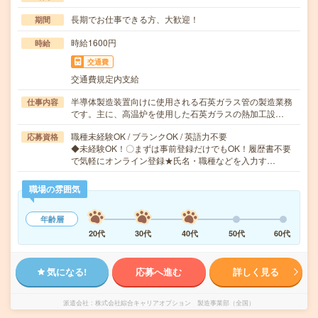
長期でお仕事できる方、大歓迎！
期間
時給1600円
時給
交通費
交通費規定内支給
半導体製造装置向けに使用される石英ガラス管の製造業務
仕事内容
です。主に、高温炉を使用した石英ガラスの熱加工設…
職種未経験OK / ブランクOK / 英語力不要
応募資格
◆未経験OK！〇まずは事前登録だけでもOK！履歴書不要
で気軽にオンライン登録★氏名・職種などを入力す…
職場の雰囲気
年齢層
20代
30代
40代
50代
60代
気になる!
応募へ進む
詳しく見る
派遣会社
株式会社綜合キャリアオプション 製造事業部（全国）