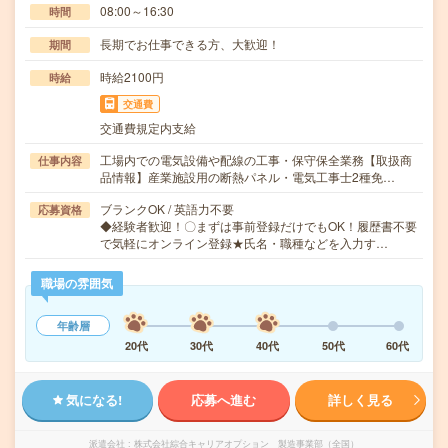
08:00～16:30
時間
長期でお仕事できる方、大歓迎！
期間
時給2100円
時給
交通費
交通費規定内支給
工場内での電気設備や配線の工事・保守保全業務【取扱商
仕事内容
品情報】産業施設用の断熱パネル・電気工事士2種免…
ブランクOK / 英語力不要
応募資格
◆経験者歓迎！〇まずは事前登録だけでもOK！履歴書不要
で気軽にオンライン登録★氏名・職種などを入力す…
職場の雰囲気
年齢層
20代
30代
40代
50代
60代
気になる!
応募へ進む
詳しく見る
派遣会社
株式会社綜合キャリアオプション 製造事業部（全国）