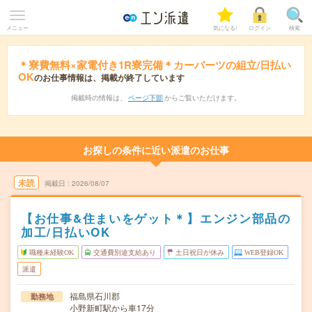
メニュー
気になる!
ログイン
検索
＊寮費無料×家電付き1R寮完備＊カーパーツの組立/日払い
OK
のお仕事情報は、掲載が終了しています
掲載時の情報は、
ページ下部
からご覧いただけます。
お探しの条件に近い派遣のお仕事
未読
掲載日
2026/08/07
【お仕事&住まいをゲット＊】エンジン部品の
加工/日払いOK
職種未経験OK
交通費別途支給あり
土日祝日が休み
WEB登録OK
派遣
福島県石川郡
勤務地
小野新町駅から車17分