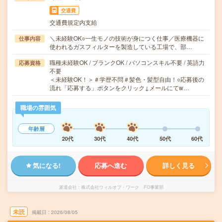
交通費
交通費規定内支給
＼未経験OK○一生モノの技術が身につく仕事／医療機器に
仕事内容
使われるガスフィルターを製造している工場で、部…
職種未経験OK / ブランクOK / パソコンスキル不要 / 英語力
応募資格
不要
＜未経験OK！＞＃学歴不問＃髪色・髪型自由！○応募後の
流れ「応募する」ボタンをクリック↓メールにてw…
職場の雰囲気
年齢層
20代
30代
40代
50代
60代
気になる!
応募へ進む
詳しく見る
派遣会社
株式会社ウィルオブ・ワーク FO事業部
未読
掲載日
2026/08/05