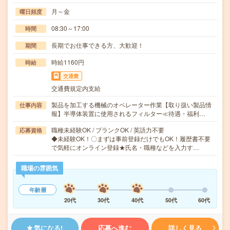
月～金
曜日頻度
08:30～17:00
時間
長期でお仕事できる方、大歓迎！
期間
時給1160円
時給
交通費
交通費規定内支給
製品を加工する機械のオペレーター作業【取り扱い製品情
仕事内容
報】半導体装置に使用されるフィルター≪待遇・福利…
職種未経験OK / ブランクOK / 英語力不要
応募資格
◆未経験OK！〇まずは事前登録だけでもOK！履歴書不要
で気軽にオンライン登録★氏名・職種などを入力す…
職場の雰囲気
年齢層
20代
30代
40代
50代
60代
気になる!
応募へ進む
詳しく見る