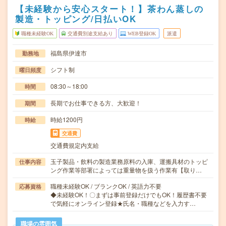
【未経験から安心スタート！】茶わん蒸しの
製造・トッピング/日払いOK
職種未経験OK
交通費別途支給あり
WEB登録OK
派遣
福島県伊達市
勤務地
シフト制
曜日頻度
08:30～18:00
時間
長期でお仕事できる方、大歓迎！
期間
時給1200円
時給
交通費
交通費規定内支給
玉子製品・飲料の製造業務原料の入庫、運搬具材のトッピ
仕事内容
ング作業等部署によっては重量物を扱う作業有【取り…
職種未経験OK / ブランクOK / 英語力不要
応募資格
◆未経験OK！〇まずは事前登録だけでもOK！履歴書不要
で気軽にオンライン登録★氏名・職種などを入力す…
職場の雰囲気