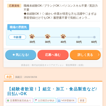
職種未経験OK / ブランクOK / パソコンスキル不要 / 英語力
応募資格
不要
◆未経験OK！◇ 細かい作業が得意な方も活躍中〇まずは
事前登録だけでもOK！履歴書不要で気軽にオンラ…
職場の雰囲気
年齢層
20代
30代
40代
50代
60代
気になる!
応募へ進む
詳しく見る
派遣会社
株式会社綜合キャリアオプション 製造事業部（全国）
未読
掲載日
2026/08/06
【経験者歓迎！】組立・加工・食品製造など/
日払いOK
交通費別途支給あり
土日祝日が休み
WEB登録OK
派遣