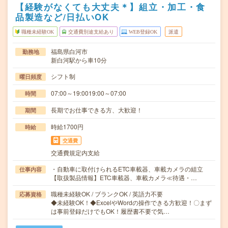
【経験がなくても大丈夫＊】組立・加工・食
品製造など/日払いOK
職種未経験OK
交通費別途支給あり
WEB登録OK
派遣
福島県白河市
勤務地
新白河駅から車10分
シフト制
曜日頻度
07:00～19:0019:00～07:00
時間
長期でお仕事できる方、大歓迎！
期間
時給1700円
時給
交通費
交通費規定内支給
・自動車に取付けられるETC車載器、車載カメラの組立
仕事内容
【取扱製品情報】ETC車載器、車載カメラ≪待遇・…
職種未経験OK / ブランクOK / 英語力不要
応募資格
◆未経験OK！◆ExcelやWordの操作できる方歓迎！〇まず
は事前登録だけでもOK！履歴書不要で気…