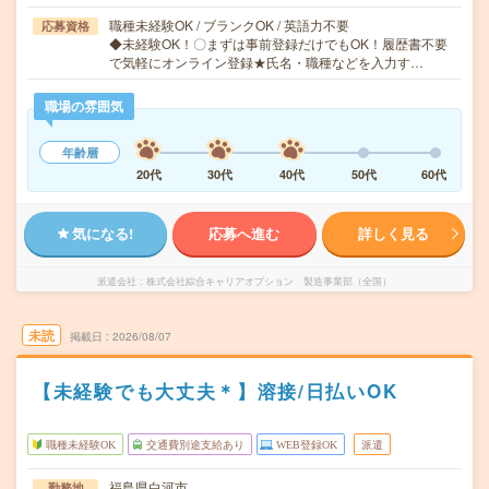
職種未経験OK / ブランクOK / 英語力不要
応募資格
◆未経験OK！〇まずは事前登録だけでもOK！履歴書不要
で気軽にオンライン登録★氏名・職種などを入力す…
職場の雰囲気
年齢層
20代
30代
40代
50代
60代
気になる!
応募へ進む
詳しく見る
派遣会社
株式会社綜合キャリアオプション 製造事業部（全国）
未読
掲載日
2026/08/07
【未経験でも大丈夫＊】溶接/日払いOK
職種未経験OK
交通費別途支給あり
WEB登録OK
派遣
福島県白河市
勤務地