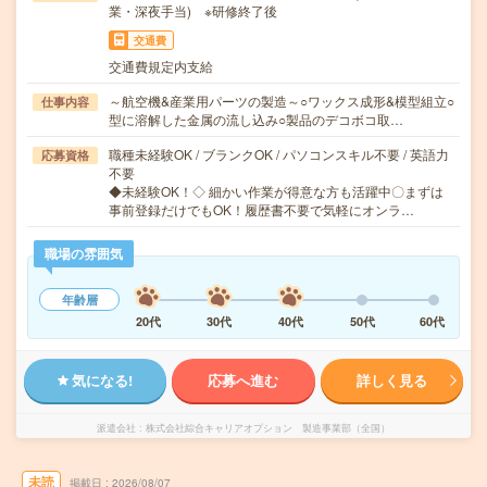
業・深夜手当) ※研修終了後
交通費
交通費規定内支給
～航空機&産業用パーツの製造～○ワックス成形&模型組立○
仕事内容
型に溶解した金属の流し込み○製品のデコボコ取…
職種未経験OK / ブランクOK / パソコンスキル不要 / 英語力
応募資格
不要
◆未経験OK！◇ 細かい作業が得意な方も活躍中〇まずは
事前登録だけでもOK！履歴書不要で気軽にオンラ…
職場の雰囲気
年齢層
20代
30代
40代
50代
60代
気になる!
応募へ進む
詳しく見る
派遣会社
株式会社綜合キャリアオプション 製造事業部（全国）
未読
掲載日
2026/08/07