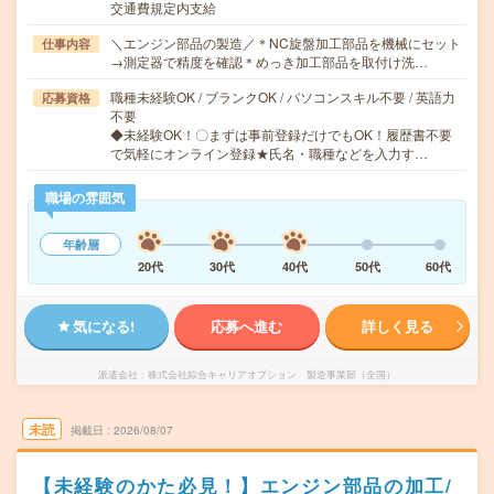
交通費規定内支給
＼エンジン部品の製造／＊NC旋盤加工部品を機械にセット
仕事内容
→測定器で精度を確認＊めっき加工部品を取付け洗…
職種未経験OK / ブランクOK / パソコンスキル不要 / 英語力
応募資格
不要
◆未経験OK！〇まずは事前登録だけでもOK！履歴書不要
で気軽にオンライン登録★氏名・職種などを入力す…
職場の雰囲気
年齢層
20代
30代
40代
50代
60代
気になる!
応募へ進む
詳しく見る
派遣会社
株式会社綜合キャリアオプション 製造事業部（全国）
未読
掲載日
2026/08/07
【未経験のかた必見！】エンジン部品の加工/