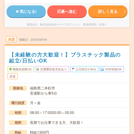
気になる!
応募へ進む
詳しく見る
派遣会社
株式会社綜合キャリアオプション 製造事業部（全国）
未読
掲載日
2026/08/06
【未経験の方大歓迎！】プラスチック製品の
組立/日払いOK
職種未経験OK
交通費別途支給あり
土日祝日が休み
WEB登録OK
派遣
福島県二本松市
勤務地
安達駅から車5分
月～金
曜日頻度
08:00～17:0020:00～05:00
時間
長期でお仕事できる方、大歓迎！
期間
時給1300円
時給