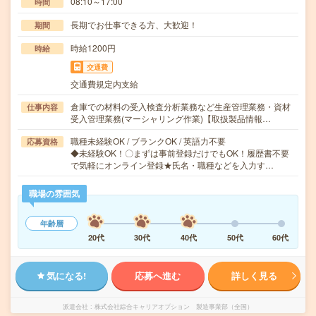
08:10～17:00
時間
長期でお仕事できる方、大歓迎！
期間
時給1200円
時給
交通費
交通費規定内支給
倉庫での材料の受入検査分析業務など生産管理業務・資材
仕事内容
受入管理業務(マーシャリング作業)【取扱製品情報…
職種未経験OK / ブランクOK / 英語力不要
応募資格
◆未経験OK！〇まずは事前登録だけでもOK！履歴書不要
で気軽にオンライン登録★氏名・職種などを入力す…
職場の雰囲気
年齢層
20代
30代
40代
50代
60代
気になる!
応募へ進む
詳しく見る
派遣会社
株式会社綜合キャリアオプション 製造事業部（全国）