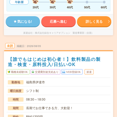
年齢層
20代
30代
40代
50代
60代
気になる!
応募へ進む
詳しく見る
派遣会社
株式会社綜合キャリアオプション 製造事業部（全国）
未読
掲載日
2026/08/05
【誰でもはじめは初心者！】飲料製品の製
造・検査・原料投入/日払いOK
職種未経験OK
交通費別途支給あり
WEB登録OK
派遣
福島県伊達市
勤務地
シフト制
曜日頻度
08:30～18:00
時間
長期でお仕事できる方、大歓迎！
期間
時給1200円
時給