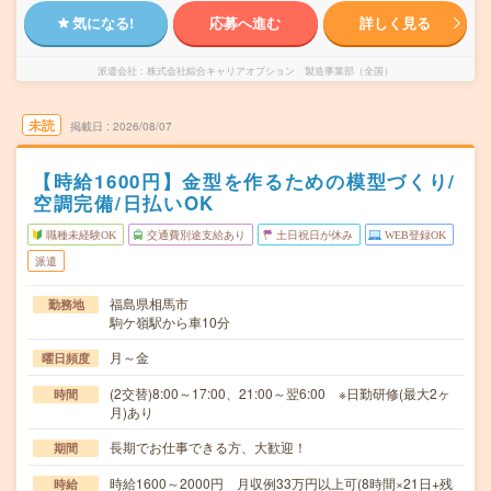
気になる!
応募へ進む
詳しく見る
派遣会社
株式会社綜合キャリアオプション 製造事業部（全国）
未読
掲載日
2026/08/07
【時給1600円】金型を作るための模型づくり/
空調完備/日払いOK
職種未経験OK
交通費別途支給あり
土日祝日が休み
WEB登録OK
派遣
福島県相馬市
勤務地
駒ケ嶺駅から車10分
月～金
曜日頻度
(2交替)8:00～17:00、21:00～翌6:00 ※日勤研修(最大2ヶ
時間
月)あり
長期でお仕事できる方、大歓迎！
期間
時給1600～2000円 月収例33万円以上可(8時間×21日+残
時給