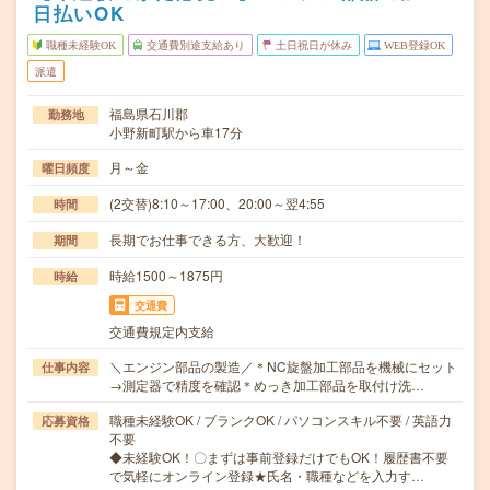
日払いOK
職種未経験OK
交通費別途支給あり
土日祝日が休み
WEB登録OK
派遣
福島県石川郡
勤務地
小野新町駅から車17分
月～金
曜日頻度
(2交替)8:10～17:00、20:00～翌4:55
時間
長期でお仕事できる方、大歓迎！
期間
時給1500～1875円
時給
交通費
交通費規定内支給
＼エンジン部品の製造／＊NC旋盤加工部品を機械にセット
仕事内容
→測定器で精度を確認＊めっき加工部品を取付け洗…
職種未経験OK / ブランクOK / パソコンスキル不要 / 英語力
応募資格
不要
◆未経験OK！〇まずは事前登録だけでもOK！履歴書不要
で気軽にオンライン登録★氏名・職種などを入力す…