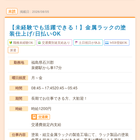
未読
掲載日
2026/08/05
【未経験でも活躍できる！】金属ラックの塗
装仕上げ/日払いOK
職種未経験OK
交通費別途支給あり
土日祝日が休み
WEB登録OK
派遣
福島県石川郡
勤務地
泉郷駅から車17分
月～金
曜日頻度
08:45～17:4520:45～05:45
時間
長期でお仕事できる方、大歓迎！
期間
時給1200円
時給
交通費
交通費規定内支給
塗装・組立金属ラックの製造工場にて、ラック製品の塗装
仕事内容
作業を担当していただきます。基本は機械による塗装…