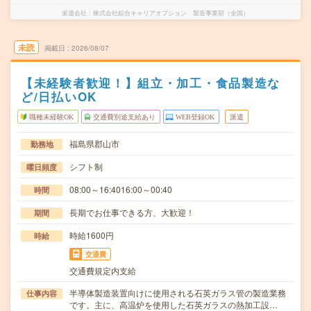
派遣会社
株式会社綜合キャリアオプション 製造事業部（全国）
未読
掲載日
2026/08/07
【未経験者歓迎！】組立・加工・食品製造な
ど/日払いOK
職種未経験OK
交通費別途支給あり
WEB登録OK
派遣
福島県郡山市
勤務地
シフト制
曜日頻度
08:00～16:4016:00～00:40
時間
長期でお仕事できる方、大歓迎！
期間
時給1600円
時給
交通費
交通費規定内支給
半導体製造装置向けに使用される石英ガラス管の製造業務
仕事内容
です。主に、高温炉を使用した石英ガラスの熱加工設…