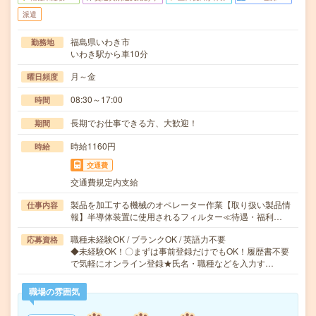
派遣
福島県いわき市
勤務地
いわき駅から車10分
月～金
曜日頻度
08:30～17:00
時間
長期でお仕事できる方、大歓迎！
期間
時給1160円
時給
交通費
交通費規定内支給
製品を加工する機械のオペレーター作業【取り扱い製品情
仕事内容
報】半導体装置に使用されるフィルター≪待遇・福利…
職種未経験OK / ブランクOK / 英語力不要
応募資格
◆未経験OK！〇まずは事前登録だけでもOK！履歴書不要
で気軽にオンライン登録★氏名・職種などを入力す…
職場の雰囲気