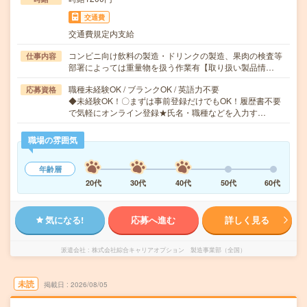
交通費
交通費規定内支給
コンビニ向け飲料の製造・ドリンクの製造、果肉の検査等
仕事内容
部署によっては重量物を扱う作業有【取り扱い製品情…
職種未経験OK / ブランクOK / 英語力不要
応募資格
◆未経験OK！〇まずは事前登録だけでもOK！履歴書不要
で気軽にオンライン登録★氏名・職種などを入力す…
職場の雰囲気
年齢層
20代
30代
40代
50代
60代
気になる!
応募へ進む
詳しく見る
派遣会社
株式会社綜合キャリアオプション 製造事業部（全国）
未読
掲載日
2026/08/05