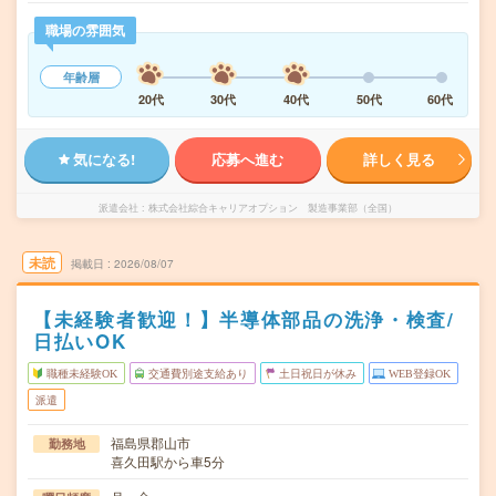
職場の雰囲気
年齢層
20代
30代
40代
50代
60代
気になる!
応募へ進む
詳しく見る
派遣会社
株式会社綜合キャリアオプション 製造事業部（全国）
未読
掲載日
2026/08/07
【未経験者歓迎！】半導体部品の洗浄・検査/
日払いOK
職種未経験OK
交通費別途支給あり
土日祝日が休み
WEB登録OK
派遣
福島県郡山市
勤務地
喜久田駅から車5分