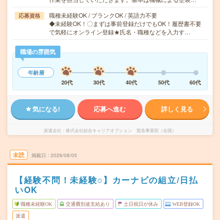
職種未経験OK / ブランクOK / 英語力不要
応募資格
◆未経験OK！〇まずは事前登録だけでもOK！履歴書不要
で気軽にオンライン登録★氏名・職種などを入力す…
職場の雰囲気
年齢層
20代
30代
40代
50代
60代
気になる!
応募へ進む
詳しく見る
派遣会社
株式会社綜合キャリアオプション 製造事業部（全国）
未読
掲載日
2026/08/05
【経験不問！未経験○】カーナビの組立/日払
いOK
職種未経験OK
交通費別途支給あり
土日祝日が休み
WEB登録OK
派遣