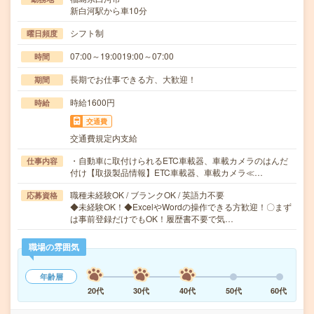
新白河駅から車10分
シフト制
曜日頻度
07:00～19:0019:00～07:00
時間
長期でお仕事できる方、大歓迎！
期間
時給1600円
時給
交通費
交通費規定内支給
・自動車に取付けられるETC車載器、車載カメラのはんだ
仕事内容
付け【取扱製品情報】ETC車載器、車載カメラ≪…
職種未経験OK / ブランクOK / 英語力不要
応募資格
◆未経験OK！◆ExcelやWordの操作できる方歓迎！〇まず
は事前登録だけでもOK！履歴書不要で気…
職場の雰囲気
年齢層
20代
30代
40代
50代
60代