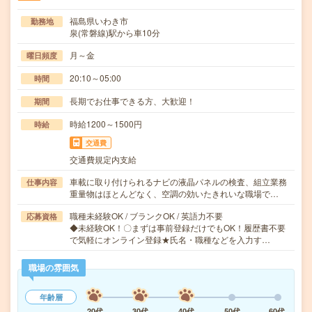
福島県いわき市
勤務地
泉(常磐線)駅から車10分
月～金
曜日頻度
20:10～05:00
時間
長期でお仕事できる方、大歓迎！
期間
時給1200～1500円
時給
交通費
交通費規定内支給
車載に取り付けられるナビの液晶パネルの検査、組立業務
仕事内容
重量物はほとんどなく、空調の効いたきれいな職場で…
職種未経験OK / ブランクOK / 英語力不要
応募資格
◆未経験OK！〇まずは事前登録だけでもOK！履歴書不要
で気軽にオンライン登録★氏名・職種などを入力す…
職場の雰囲気
年齢層
20代
30代
40代
50代
60代