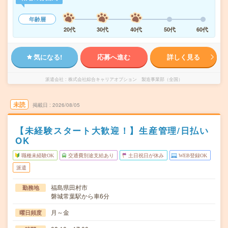
年齢層
20代
30代
40代
50代
60代
気になる!
応募へ進む
詳しく見る
派遣会社
株式会社綜合キャリアオプション 製造事業部（全国）
未読
掲載日
2026/08/05
【未経験スタート大歓迎！】生産管理/日払い
OK
職種未経験OK
交通費別途支給あり
土日祝日が休み
WEB登録OK
派遣
福島県田村市
勤務地
磐城常葉駅から車6分
月～金
曜日頻度