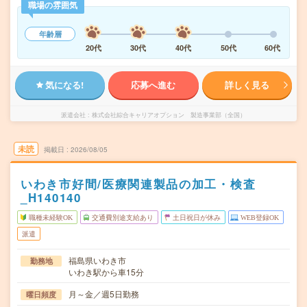
職場の雰囲気
年齢層
20代
30代
40代
50代
60代
気になる!
応募へ進む
詳しく見る
派遣会社
株式会社綜合キャリアオプション 製造事業部（全国）
未読
掲載日
2026/08/05
いわき市好間/医療関連製品の加工・検査
_H140140
職種未経験OK
交通費別途支給あり
土日祝日が休み
WEB登録OK
派遣
福島県いわき市
勤務地
いわき駅から車15分
月～金／週5日勤務
曜日頻度