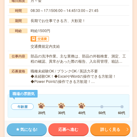
月～金
曜日頻度
08:30～17:1506:00～14:4513:00～21:45
時間
長期でお仕事できる方、大歓迎！
期間
時給1500円
時給
交通費
交通費規定内支給
部品の洗浄作業。主な業務は、部品の外観検査、測定、工
仕事内容
程の確認、異常があった際の報告、入出荷管理、箱詰…
職種未経験OK / ブランクOK / 英語力不要
応募資格
◆未経験OK！◆ExcelやWordの操作できる方歓迎！
◆Power Pointの操作できる方歓迎！…
職場の雰囲気
年齢層
20代
30代
40代
50代
60代
気になる!
応募へ進む
詳しく見る