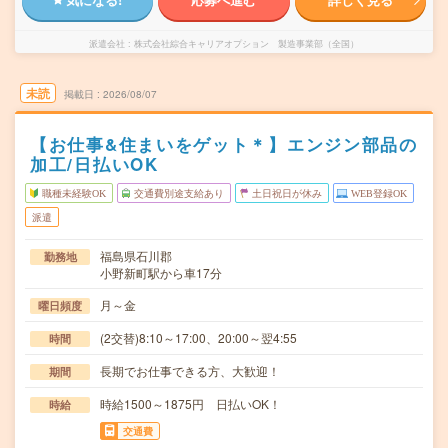
派遣会社
株式会社綜合キャリアオプション 製造事業部（全国）
未読
掲載日
2026/08/07
【お仕事&住まいをゲット＊】エンジン部品の
加工/日払いOK
職種未経験OK
交通費別途支給あり
土日祝日が休み
WEB登録OK
派遣
福島県石川郡
勤務地
小野新町駅から車17分
月～金
曜日頻度
(2交替)8:10～17:00、20:00～翌4:55
時間
長期でお仕事できる方、大歓迎！
期間
時給1500～1875円 日払いOK！
時給
交通費