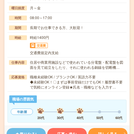
月～金
曜日頻度
08:00～17:00
時間
長期でお仕事できる方、大歓迎！
期間
時給1400円
時給
交通費
交通費規定内支給
住居や商業用施設などで使われている分電盤・配電盤を図
仕事内容
面を見て組立をしたり、それに使われる銅線を切断機…
職種未経験OK / ブランクOK / 英語力不要
応募資格
◆未経験OK！〇まずは事前登録だけでもOK！履歴書不要
で気軽にオンライン登録★氏名・職種などを入力す…
職場の雰囲気
年齢層
20代
30代
40代
50代
60代
気になる!
応募へ進む
詳しく見る