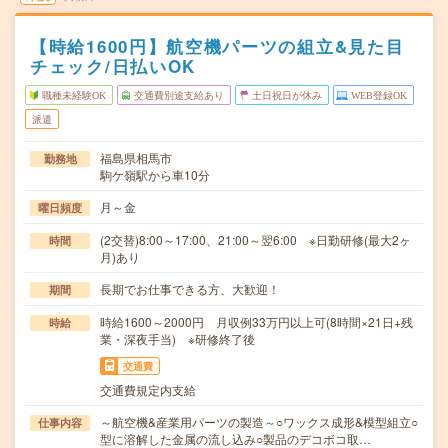
【時給1600円】航空機パーツの組立&見た目
チェック/日払いOK
職種未経験OK
交通費別途支給あり
土日祝日が休み
WEB登録OK
派遣
福島県相馬市
勤務地
駒ケ嶺駅から車10分
月～金
曜日頻度
(2交替)8:00～17:00、21:00～翌6:00 ※日勤研修(最大2ヶ
時間
月)あり
長期でお仕事できる方、大歓迎！
期間
時給1600～2000円 月収例33万円以上可(8時間×21日+残
時給
業・深夜手当) ※研修終了後
交通費
交通費規定内支給
～航空機&産業用パーツの製造～○ワックス成形&模型組立○
仕事内容
型に溶解した金属の流し込み○製品のデコボコ取…