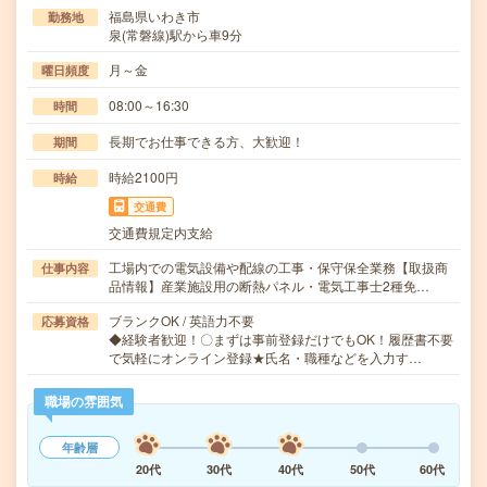
福島県いわき市
勤務地
泉(常磐線)駅から車9分
月～金
曜日頻度
08:00～16:30
時間
長期でお仕事できる方、大歓迎！
期間
時給2100円
時給
交通費
交通費規定内支給
工場内での電気設備や配線の工事・保守保全業務【取扱商
仕事内容
品情報】産業施設用の断熱パネル・電気工事士2種免…
ブランクOK / 英語力不要
応募資格
◆経験者歓迎！〇まずは事前登録だけでもOK！履歴書不要
で気軽にオンライン登録★氏名・職種などを入力す…
職場の雰囲気
年齢層
20代
30代
40代
50代
60代