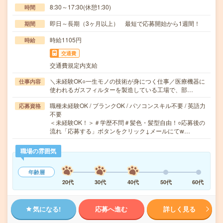
8:30～17:30(休憩1:30)
時間
即日～長期（3ヶ月以上） 最短で応募開始から1週間！
期間
時給1105円
時給
交通費
交通費規定内支給
＼未経験OK○一生モノの技術が身につく仕事／医療機器に
仕事内容
使われるガスフィルターを製造している工場で、部…
職種未経験OK / ブランクOK / パソコンスキル不要 / 英語力
応募資格
不要
＜未経験OK！＞＃学歴不問＃髪色・髪型自由！○応募後の
流れ「応募する」ボタンをクリック↓メールにてw…
職場の雰囲気
年齢層
20代
30代
40代
50代
60代
気になる!
応募へ進む
詳しく見る