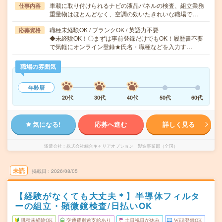
車載に取り付けられるナビの液晶パネルの検査、組立業務
仕事内容
重量物はほとんどなく、空調の効いたきれいな職場で…
職種未経験OK / ブランクOK / 英語力不要
応募資格
◆未経験OK！〇まずは事前登録だけでもOK！履歴書不要
で気軽にオンライン登録★氏名・職種などを入力す…
職場の雰囲気
年齢層
20代
30代
40代
50代
60代
気になる!
応募へ進む
詳しく見る
派遣会社
株式会社綜合キャリアオプション 製造事業部（全国）
未読
掲載日
2026/08/05
【経験がなくても大丈夫＊】半導体フィルタ
ーの組立・顕微鏡検査/日払いOK
職種未経験OK
交通費別途支給あり
土日祝日が休み
WEB登録OK