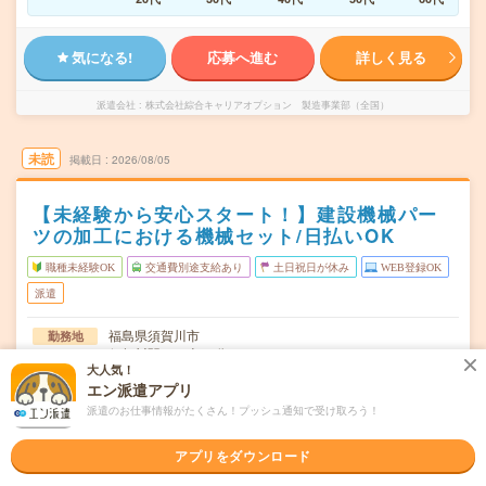
気になる!
応募へ進む
詳しく見る
派遣会社
株式会社綜合キャリアオプション 製造事業部（全国）
未読
掲載日
2026/08/05
【未経験から安心スタート！】建設機械パー
ツの加工における機械セット/日払いOK
職種未経験OK
交通費別途支給あり
土日祝日が休み
WEB登録OK
派遣
福島県須賀川市
勤務地
須賀川駅から車20分
大人気！
エン派遣アプリ
月～金
曜日頻度
派遣のお仕事情報がたくさん！プッシュ通知で受け取ろう！
08:00～16:4520:00～04:45
時間
アプリをダウンロード
長期でお仕事できる方、大歓迎！
期間