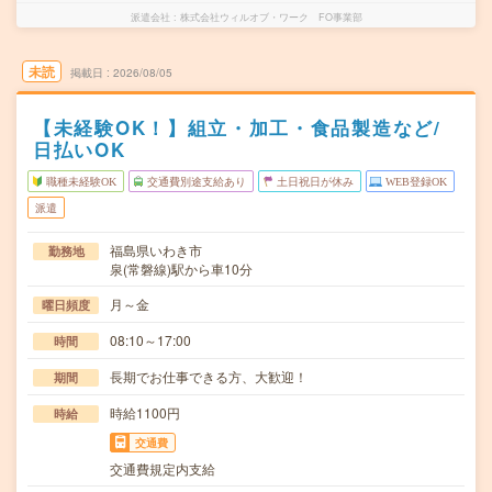
派遣会社
株式会社ウィルオブ・ワーク FO事業部
未読
掲載日
2026/08/05
【未経験OK！】組立・加工・食品製造など/
日払いOK
職種未経験OK
交通費別途支給あり
土日祝日が休み
WEB登録OK
派遣
福島県いわき市
勤務地
泉(常磐線)駅から車10分
月～金
曜日頻度
08:10～17:00
時間
長期でお仕事できる方、大歓迎！
期間
時給1100円
時給
交通費
交通費規定内支給