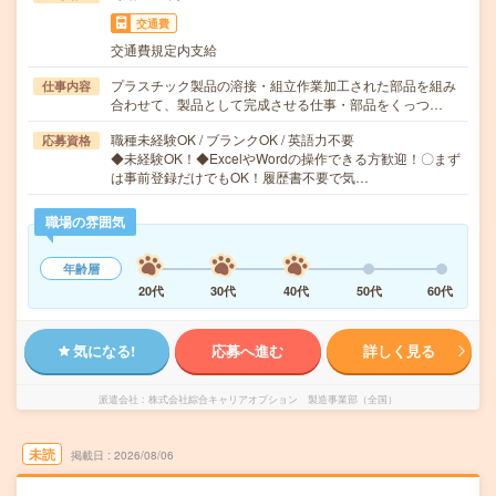
交通費
交通費規定内支給
プラスチック製品の溶接・組立作業加工された部品を組み
仕事内容
合わせて、製品として完成させる仕事・部品をくっつ…
職種未経験OK / ブランクOK / 英語力不要
応募資格
◆未経験OK！◆ExcelやWordの操作できる方歓迎！〇まず
は事前登録だけでもOK！履歴書不要で気…
職場の雰囲気
年齢層
20代
30代
40代
50代
60代
気になる!
応募へ進む
詳しく見る
派遣会社
株式会社綜合キャリアオプション 製造事業部（全国）
未読
掲載日
2026/08/06