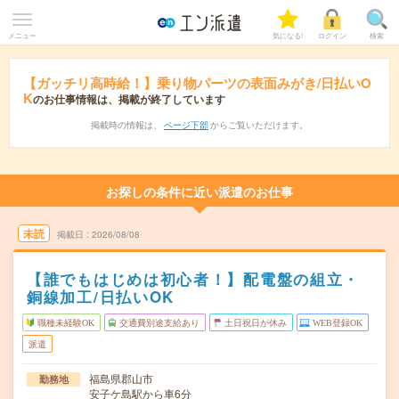
メニュー
気になる!
ログイン
検索
【ガッチリ高時給！】乗り物パーツの表面みがき/日払いO
K
のお仕事情報は、掲載が終了しています
掲載時の情報は、
ページ下部
からご覧いただけます。
お探しの条件に近い派遣のお仕事
未読
掲載日
2026/08/08
【誰でもはじめは初心者！】配電盤の組立・
銅線加工/日払いOK
職種未経験OK
交通費別途支給あり
土日祝日が休み
WEB登録OK
派遣
福島県郡山市
勤務地
安子ケ島駅から車6分