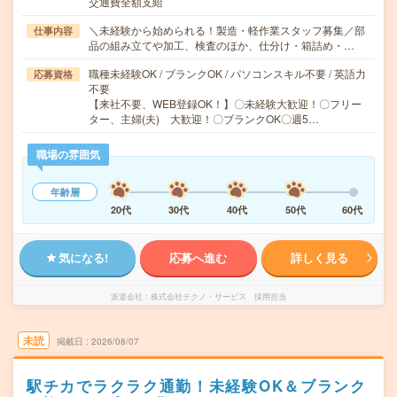
交通費全額支給
＼未経験から始められる！製造・軽作業スタッフ募集／部
仕事内容
品の組み立てや加工、検査のほか、仕分け・箱詰め・…
職種未経験OK / ブランクOK / パソコンスキル不要 / 英語力
応募資格
不要
【来社不要、WEB登録OK！】〇未経験大歓迎！〇フリー
ター、主婦(夫) 大歓迎！〇ブランクOK〇週5…
職場の雰囲気
年齢層
20代
30代
40代
50代
60代
気になる!
応募へ進む
詳しく見る
派遣会社
株式会社テクノ・サービス 採用担当
未読
掲載日
2026/08/07
駅チカでラクラク通勤！未経験OK＆ブランク