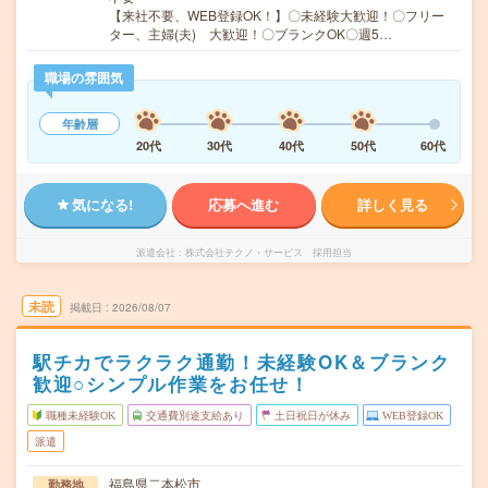
【来社不要、WEB登録OK！】〇未経験大歓迎！〇フリー
ター、主婦(夫) 大歓迎！〇ブランクOK〇週5…
職場の雰囲気
年齢層
20代
30代
40代
50代
60代
気になる!
応募へ進む
詳しく見る
派遣会社
株式会社テクノ・サービス 採用担当
未読
掲載日
2026/08/07
駅チカでラクラク通勤！未経験OK＆ブランク
歓迎○シンプル作業をお任せ！
職種未経験OK
交通費別途支給あり
土日祝日が休み
WEB登録OK
派遣
福島県二本松市
勤務地