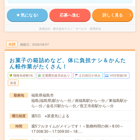
気になる!
応募へ進む
詳しく見る
派遣会社
株式会社テクノ・サービス 採用担当
未読
掲載日
2026/08/07
お菓子の箱詰めなど、体に負担ナシ＆かんた
ん軽作業がたくさん！
職種未経験OK
交通費別途支給あり
土日祝日が休み
WEB登録OK
派遣
福島県福島市
勤務地
福島(福島県)駅から---分／南福島駅から---分／東福島駅か
ら---分／金谷川駅から---分／医王寺前駅から---分
週5日 ※派遣先による
曜日頻度
週5フルタイムがメインです！＜勤務時間の例＞8:00～
時間
17:008:30～17:309:00～18:…