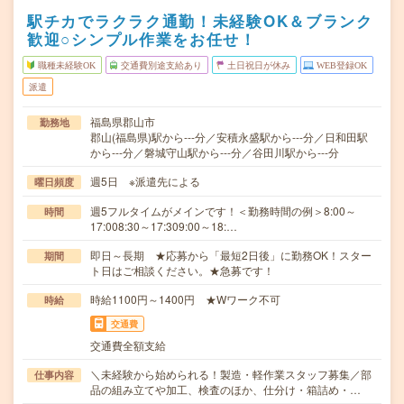
駅チカでラクラク通勤！未経験OK＆ブランク
歓迎○シンプル作業をお任せ！
職種未経験OK
交通費別途支給あり
土日祝日が休み
WEB登録OK
派遣
福島県郡山市
勤務地
郡山(福島県)駅から---分／安積永盛駅から---分／日和田駅
から---分／磐城守山駅から---分／谷田川駅から---分
週5日 ※派遣先による
曜日頻度
週5フルタイムがメインです！＜勤務時間の例＞8:00～
時間
17:008:30～17:309:00～18:…
即日～長期 ★応募から「最短2日後」に勤務OK！スター
期間
ト日はご相談ください。★急募です！
時給1100円～1400円 ★Wワーク不可
時給
交通費
交通費全額支給
＼未経験から始められる！製造・軽作業スタッフ募集／部
仕事内容
品の組み立てや加工、検査のほか、仕分け・箱詰め・…