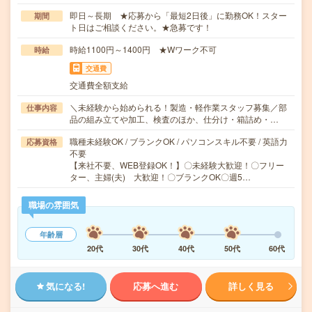
即日～長期 ★応募から「最短2日後」に勤務OK！スター
期間
ト日はご相談ください。★急募です！
時給1100円～1400円 ★Wワーク不可
時給
交通費
交通費全額支給
＼未経験から始められる！製造・軽作業スタッフ募集／部
仕事内容
品の組み立てや加工、検査のほか、仕分け・箱詰め・…
職種未経験OK / ブランクOK / パソコンスキル不要 / 英語力
応募資格
不要
【来社不要、WEB登録OK！】〇未経験大歓迎！〇フリー
ター、主婦(夫) 大歓迎！〇ブランクOK〇週5…
職場の雰囲気
年齢層
20代
30代
40代
50代
60代
気になる!
応募へ進む
詳しく見る