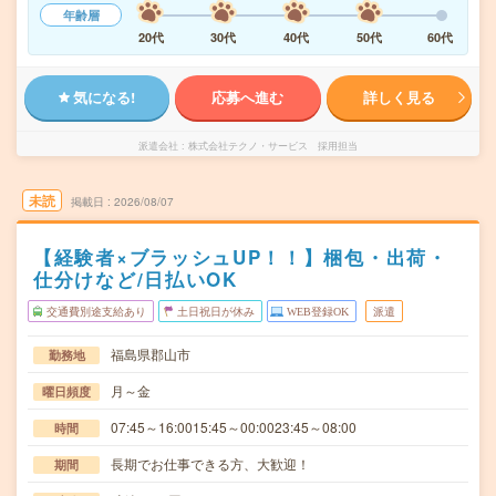
年齢層
20代
30代
40代
50代
60代
気になる!
応募へ進む
詳しく見る
派遣会社
株式会社テクノ・サービス 採用担当
未読
掲載日
2026/08/07
【経験者×ブラッシュUP！！】梱包・出荷・
仕分けなど/日払いOK
交通費別途支給あり
土日祝日が休み
WEB登録OK
派遣
福島県郡山市
勤務地
月～金
曜日頻度
07:45～16:0015:45～00:0023:45～08:00
時間
長期でお仕事できる方、大歓迎！
期間