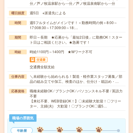
分／芦ノ牧温泉駅から---分／芦ノ牧温泉南駅から---分
週5日 ※派遣先による
曜日頻度
週5フルタイムがメインです！＜勤務時間の例＞8:00～
時間
17:008:30～17:309:00～18:…
即日～長期 ★応募から「最短2日後」に勤務OK！スター
期間
ト日はご相談ください。★急募です！
時給1100円～1400円 ★Wワーク不可
時給
交通費
交通費全額支給
＼未経験から始められる！製造・軽作業スタッフ募集／部
仕事内容
品の組み立てや加工、検査のほか、仕分け・箱詰め・…
職種未経験OK / ブランクOK / パソコンスキル不要 / 英語力
応募資格
不要
【来社不要、WEB登録OK！】〇未経験大歓迎！〇フリー
ター、主婦(夫) 大歓迎！〇ブランクOK〇週5…
職場の雰囲気
年齢層