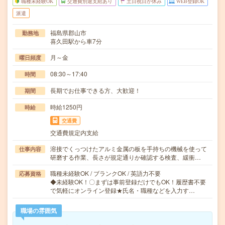
職種未経験OK
交通費別途支給あり
土日祝日が休み
WEB登録OK
派遣
福島県郡山市
勤務地
喜久田駅から車7分
月～金
曜日頻度
08:30～17:40
時間
長期でお仕事できる方、大歓迎！
期間
時給1250円
時給
交通費
交通費規定内支給
溶接でくっつけたアルミ金属の板を手持ちの機械を使って
仕事内容
研磨する作業、長さが規定通りか確認する検査、緩衝…
職種未経験OK / ブランクOK / 英語力不要
応募資格
◆未経験OK！〇まずは事前登録だけでもOK！履歴書不要
で気軽にオンライン登録★氏名・職種などを入力す…
職場の雰囲気