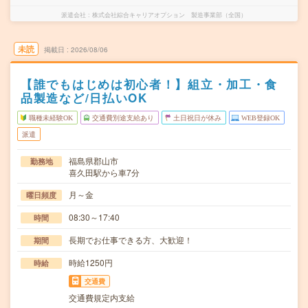
派遣会社
株式会社綜合キャリアオプション 製造事業部（全国）
未読
掲載日
2026/08/06
【誰でもはじめは初心者！】組立・加工・食
品製造など/日払いOK
職種未経験OK
交通費別途支給あり
土日祝日が休み
WEB登録OK
派遣
福島県郡山市
勤務地
喜久田駅から車7分
月～金
曜日頻度
08:30～17:40
時間
長期でお仕事できる方、大歓迎！
期間
時給1250円
時給
交通費
交通費規定内支給