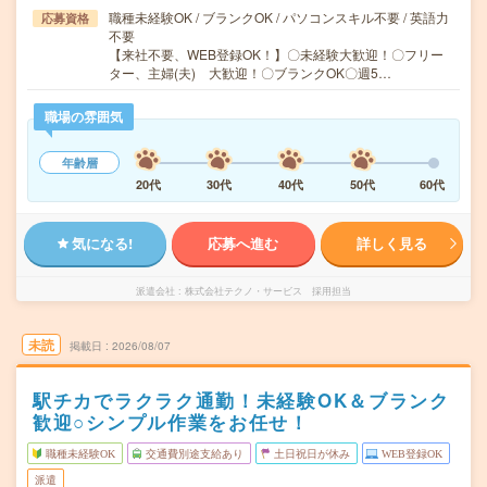
職種未経験OK / ブランクOK / パソコンスキル不要 / 英語力
応募資格
不要
【来社不要、WEB登録OK！】〇未経験大歓迎！〇フリー
ター、主婦(夫) 大歓迎！〇ブランクOK〇週5…
職場の雰囲気
年齢層
20代
30代
40代
50代
60代
気になる!
応募へ進む
詳しく見る
派遣会社
株式会社テクノ・サービス 採用担当
未読
掲載日
2026/08/07
駅チカでラクラク通勤！未経験OK＆ブランク
歓迎○シンプル作業をお任せ！
職種未経験OK
交通費別途支給あり
土日祝日が休み
WEB登録OK
派遣