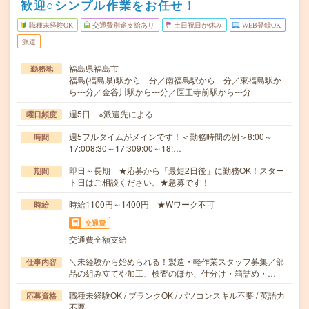
歓迎○シンプル作業をお任せ！
職種未経験OK
交通費別途支給あり
土日祝日が休み
WEB登録OK
派遣
福島県福島市
勤務地
福島(福島県)駅から---分／南福島駅から---分／東福島駅か
ら---分／金谷川駅から---分／医王寺前駅から---分
週5日 ※派遣先による
曜日頻度
週5フルタイムがメインです！＜勤務時間の例＞8:00～
時間
17:008:30～17:309:00～18:…
即日～長期 ★応募から「最短2日後」に勤務OK！スター
期間
ト日はご相談ください。★急募です！
時給1100円～1400円 ★Wワーク不可
時給
交通費
交通費全額支給
＼未経験から始められる！製造・軽作業スタッフ募集／部
仕事内容
品の組み立てや加工、検査のほか、仕分け・箱詰め・…
職種未経験OK / ブランクOK / パソコンスキル不要 / 英語力
応募資格
不要