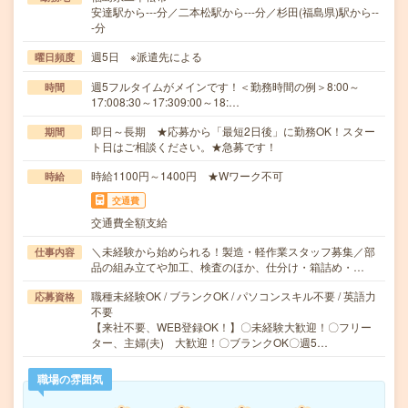
安達駅から---分／二本松駅から---分／杉田(福島県)駅から--
-分
週5日 ※派遣先による
曜日頻度
週5フルタイムがメインです！＜勤務時間の例＞8:00～
時間
17:008:30～17:309:00～18:…
即日～長期 ★応募から「最短2日後」に勤務OK！スター
期間
ト日はご相談ください。★急募です！
時給1100円～1400円 ★Wワーク不可
時給
交通費
交通費全額支給
＼未経験から始められる！製造・軽作業スタッフ募集／部
仕事内容
品の組み立てや加工、検査のほか、仕分け・箱詰め・…
職種未経験OK / ブランクOK / パソコンスキル不要 / 英語力
応募資格
不要
【来社不要、WEB登録OK！】〇未経験大歓迎！〇フリー
ター、主婦(夫) 大歓迎！〇ブランクOK〇週5…
職場の雰囲気