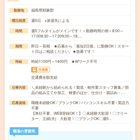
福島県耶麻郡
勤務地
週5日 ※派遣先による
曜日頻度
週5フルタイムがメインです！＜勤務時間の例＞8:00～
時間
17:008:30～17:309:00～18:…
即日～長期 ★応募から「最短2日後」に勤務OK！スター
期間
ト日はご相談ください。★急募です！
時給1100円～1400円 ★Wワーク不可
時給
交通費
交通費全額支給
＼未経験から始められる！製造・軽作業スタッフ募集／部
仕事内容
品の組み立てや加工、検査のほか、仕分け・箱詰め・…
職種未経験OK / ブランクOK / パソコンスキル不要 / 英語力
応募資格
不要
【来社不要、WEB登録OK！】〇未経験大歓迎！〇フリー
ター、主婦(夫) 大歓迎！〇ブランクOK〇週5…
職場の雰囲気