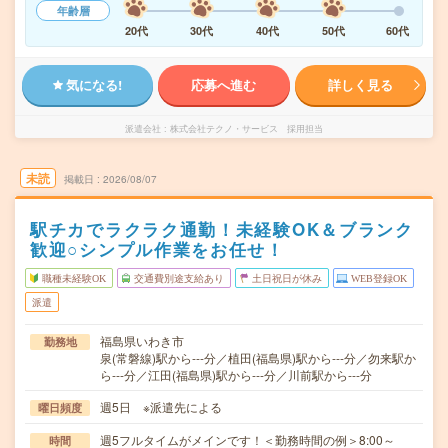
年齢層
20代
30代
40代
50代
60代
気になる!
応募へ進む
詳しく見る
派遣会社
株式会社テクノ・サービス 採用担当
未読
掲載日
2026/08/07
駅チカでラクラク通勤！未経験OK＆ブランク
歓迎○シンプル作業をお任せ！
職種未経験OK
交通費別途支給あり
土日祝日が休み
WEB登録OK
派遣
福島県いわき市
勤務地
泉(常磐線)駅から---分／植田(福島県)駅から---分／勿来駅か
ら---分／江田(福島県)駅から---分／川前駅から---分
週5日 ※派遣先による
曜日頻度
週5フルタイムがメインです！＜勤務時間の例＞8:00～
時間