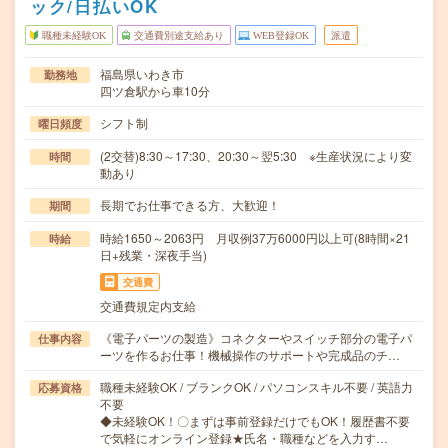
ック/日払いOK
職種未経験OK
交通費別途支給あり
WEB登録OK
派遣
福島県いわき市
勤務地
四ツ倉駅から車10分
シフト制
曜日頻度
(2交替)8:30～17:30、20:30～翌5:30 ※生産状況により変
時間
動あり
長期でお仕事できる方、大歓迎！
期間
時給1650～2063円 月収例37万6000円以上可(8時間×21
時給
日+残業・深夜手当)
交通費
交通費規定内支給
《電子パーツの製造》コネクターやスイッチ部分の電子パ
仕事内容
ーツを作るお仕事！機械操作のサポートや完成品のチ…
職種未経験OK / ブランクOK / パソコンスキル不要 / 英語力
応募資格
不要
◆未経験OK！〇まずは事前登録だけでもOK！履歴書不要
で気軽にオンライン登録★氏名・職種などを入力す…