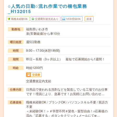
○人気の日勤○流れ作業での梱包業務
_H132015
職種未経験OK
交通費別途支給あり
WEB登録OK
派遣
福島県いわき市
勤務地
泉(常磐線)駅から車10分
週5日勤務
曜日頻度
9:00～17:00(休憩1時間)
時間
即日～長期（3ヶ月以上） 最短で応募開始から1週間！
期間
時給1200円
時給
交通費
交通費規定内支給
日用品で使われる洗剤などを製造している工場でのお仕事
仕事内容
です！増員により、急募です！お気軽にお問い合わせ…
職種未経験OK / ブランクOK / パソコンスキル不要 / 英語力
応募資格
不要
＜未経験OK！＞＃学歴不問＃髪色・髪型自由！○応募後の
流れ「応募する」ボタンをクリック↓メールにてw…