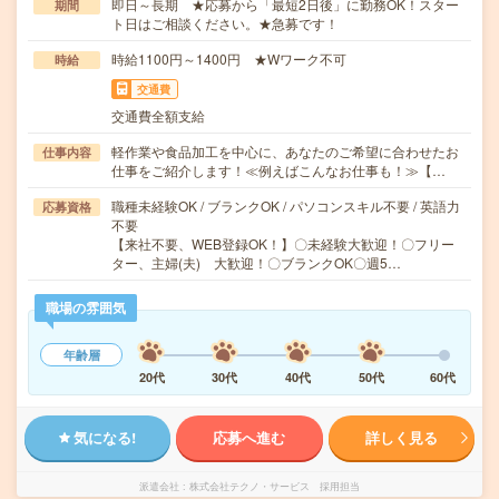
即日～長期 ★応募から「最短2日後」に勤務OK！スター
期間
ト日はご相談ください。★急募です！
時給1100円～1400円 ★Wワーク不可
時給
交通費
交通費全額支給
軽作業や食品加工を中心に、あなたのご希望に合わせたお
仕事内容
仕事をご紹介します！≪例えばこんなお仕事も！≫【…
職種未経験OK / ブランクOK / パソコンスキル不要 / 英語力
応募資格
不要
【来社不要、WEB登録OK！】〇未経験大歓迎！〇フリー
ター、主婦(夫) 大歓迎！〇ブランクOK〇週5…
職場の雰囲気
年齢層
20代
30代
40代
50代
60代
気になる!
応募へ進む
詳しく見る
派遣会社
株式会社テクノ・サービス 採用担当