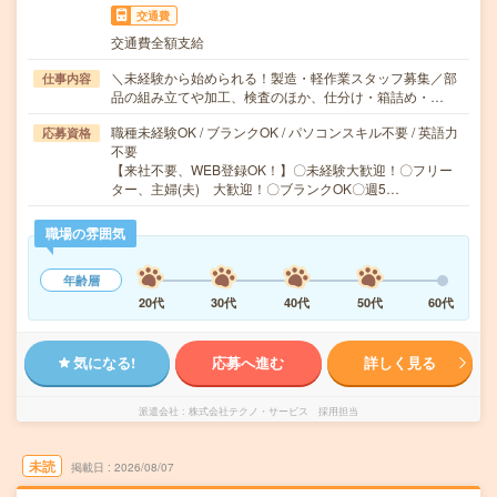
交通費
交通費全額支給
＼未経験から始められる！製造・軽作業スタッフ募集／部
仕事内容
品の組み立てや加工、検査のほか、仕分け・箱詰め・…
職種未経験OK / ブランクOK / パソコンスキル不要 / 英語力
応募資格
不要
【来社不要、WEB登録OK！】〇未経験大歓迎！〇フリー
ター、主婦(夫) 大歓迎！〇ブランクOK〇週5…
職場の雰囲気
年齢層
20代
30代
40代
50代
60代
気になる!
応募へ進む
詳しく見る
派遣会社
株式会社テクノ・サービス 採用担当
未読
掲載日
2026/08/07