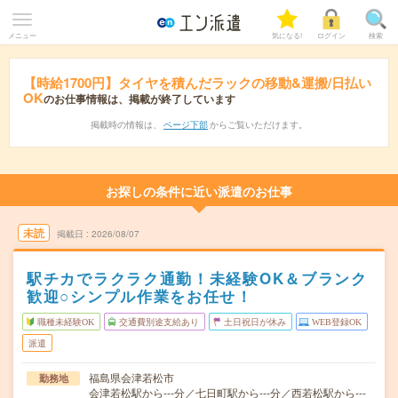
メニュー
気になる!
ログイン
検索
【時給1700円】タイヤを積んだラックの移動&運搬/日払い
OK
のお仕事情報は、掲載が終了しています
掲載時の情報は、
ページ下部
からご覧いただけます。
お探しの条件に近い派遣のお仕事
未読
掲載日
2026/08/07
駅チカでラクラク通勤！未経験OK＆ブランク
歓迎○シンプル作業をお任せ！
職種未経験OK
交通費別途支給あり
土日祝日が休み
WEB登録OK
派遣
福島県会津若松市
勤務地
会津若松駅から---分／七日町駅から---分／西若松駅から---