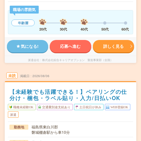
職場の雰囲気
年齢層
20代
30代
40代
50代
60代
気になる!
応募へ進む
詳しく見る
派遣会社
株式会社綜合キャリアオプション 製造事業部（全国）
未読
掲載日
2026/08/06
【未経験でも活躍できる！】ベアリングの仕
分け・梱包・ラベル貼り・入力/日払いOK
職種未経験OK
交通費別途支給あり
土日祝日が休み
WEB登録OK
派遣
福島県東白川郡
勤務地
磐城棚倉駅から車10分