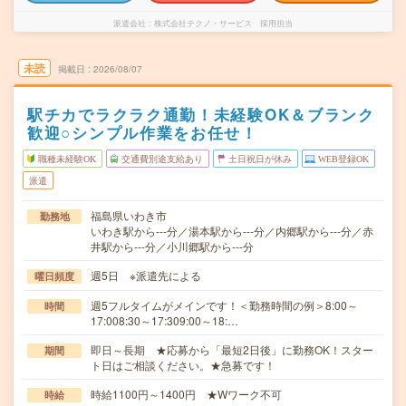
派遣会社
株式会社テクノ・サービス 採用担当
未読
掲載日
2026/08/07
駅チカでラクラク通勤！未経験OK＆ブランク
歓迎○シンプル作業をお任せ！
職種未経験OK
交通費別途支給あり
土日祝日が休み
WEB登録OK
派遣
福島県いわき市
勤務地
いわき駅から---分／湯本駅から---分／内郷駅から---分／赤
井駅から---分／小川郷駅から---分
週5日 ※派遣先による
曜日頻度
週5フルタイムがメインです！＜勤務時間の例＞8:00～
時間
17:008:30～17:309:00～18:…
即日～長期 ★応募から「最短2日後」に勤務OK！スター
期間
ト日はご相談ください。★急募です！
時給1100円～1400円 ★Wワーク不可
時給