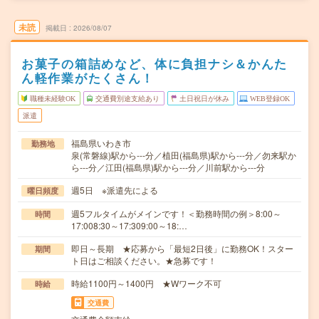
未読
掲載日
2026/08/07
お菓子の箱詰めなど、体に負担ナシ＆かんた
ん軽作業がたくさん！
職種未経験OK
交通費別途支給あり
土日祝日が休み
WEB登録OK
派遣
福島県いわき市
勤務地
泉(常磐線)駅から---分／植田(福島県)駅から---分／勿来駅か
ら---分／江田(福島県)駅から---分／川前駅から---分
週5日 ※派遣先による
曜日頻度
週5フルタイムがメインです！＜勤務時間の例＞8:00～
時間
17:008:30～17:309:00～18:…
即日～長期 ★応募から「最短2日後」に勤務OK！スター
期間
ト日はご相談ください。★急募です！
時給1100円～1400円 ★Wワーク不可
時給
交通費