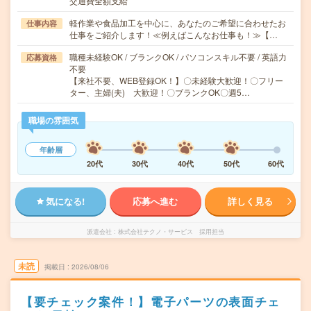
交通費全額支給
軽作業や食品加工を中心に、あなたのご希望に合わせたお
仕事内容
仕事をご紹介します！≪例えばこんなお仕事も！≫【…
職種未経験OK / ブランクOK / パソコンスキル不要 / 英語力
応募資格
不要
【来社不要、WEB登録OK！】〇未経験大歓迎！〇フリー
ター、主婦(夫) 大歓迎！〇ブランクOK〇週5…
職場の雰囲気
年齢層
20代
30代
40代
50代
60代
気になる!
応募へ進む
詳しく見る
派遣会社
株式会社テクノ・サービス 採用担当
未読
掲載日
2026/08/06
【要チェック案件！】電子パーツの表面チェ