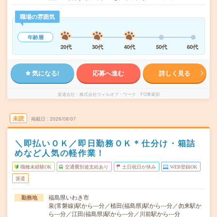
職場の雰囲気
年齢層
20代
30代
40代
50代
60代
気になる!
応募へ進む
詳しく見る
派遣会社
株式会社ウィルオブ・ワーク FO事業部
未読
掲載日
2026/08/07
＼即払いＯＫ／即日勤務ＯＫ＊仕分け・箱詰
めなど人気の軽作業！
職種未経験OK
交通費別途支給あり
土日祝日が休み
WEB登録OK
派遣
福島県いわき市
勤務地
泉(常磐線)駅から---分／植田(福島県)駅から---分／勿来駅か
ら---分／江田(福島県)駅から---分／川前駅から---分