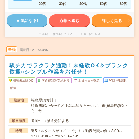
20代
30代
40代
50代
60代
気になる!
応募へ進む
詳しく見る
派遣会社
株式会社テクノ・サービス 採用担当
未読
掲載日
2026/08/07
駅チカでラクラク通勤！未経験OK＆ブランク
歓迎○シンプル作業をお任せ！
職種未経験OK
交通費別途支給あり
土日祝日が休み
WEB登録OK
派遣
福島県須賀川市
勤務地
須賀川駅から---分／小塩江駅から---分／川東(福島県)駅か
ら---分
週5日 ※派遣先による
曜日頻度
週5フルタイムがメインです！＜勤務時間の例＞8:00～
時間
17:008:30～17:309:00～18:…