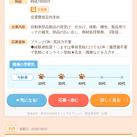
時給1650円
時給
交通費
交通費規定内支給
自動車部品製品の荷受け、仕分け、移動、梱包、製品用ラ
仕事内容
ックの補充、部品の払い出し、廃材処理業務。【取扱…
ブランクOK / 英語力不要
応募資格
◆経験者歓迎！〇まずは事前登録だけでもOK！履歴書不要
で気軽にオンライン登録★氏名・職種などを入力す…
職場の雰囲気
年齢層
20代
30代
40代
50代
60代
気になる!
応募へ進む
詳しく見る
派遣会社
株式会社綜合キャリアオプション 製造事業部（全国）
未読
掲載日
2026/08/07