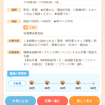
17:008:30～17:309:00～18:…
即日～長期 ★応募から「最短2日後」に勤務OK！スター
期間
ト日はご相談ください。★急募です！
時給1100円～1400円 ★Wワーク不可
時給
交通費
交通費全額支給
＼未経験から始められる！製造・軽作業スタッフ募集／部
仕事内容
品の組み立てや加工、検査のほか、仕分け・箱詰め・…
職種未経験OK / ブランクOK / パソコンスキル不要 / 英語力
応募資格
不要
【来社不要、WEB登録OK！】〇未経験大歓迎！〇フリー
ター、主婦(夫) 大歓迎！〇ブランクOK〇週5…
職場の雰囲気
年齢層
20代
30代
40代
50代
60代
気になる!
応募へ進む
詳しく見る