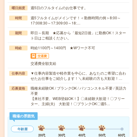
週5日のフルタイムのお仕事です。
曜日頻度
週5フルタイムがメインです！＜勤務時間の例＞8:00～
時間
17:008:30～17:309:00～18:…
即日～長期 ★応募から「最短2日後」に勤務OK！スター
期間
ト日はご相談ください。
時給1100円～1400円 ★Wワーク不可
時給
交通費
交通費全額支給
▼仕事内容製造や軽作業を中心に、あなたのご希望に合わ
仕事内容
せたお仕事をご紹介します！＼未経験の方も大歓迎！…
職種未経験OK / ブランクOK / パソコンスキル不要 / 英語力
応募資格
不要
【来社不要、WEB登録OK！】〇未経験大歓迎！〇フリー
ター、主婦(夫) 大歓迎！〇ブランクOK〇週5…
職場の雰囲気
年齢層
20代
30代
40代
50代
60代