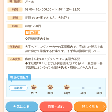
月～金
曜日頻度
08:00～16:4006:00～14:4014:25～22:50
時間
長期でお仕事できる方、大歓迎！
期間
時給1700円
時給
交通費
交通費規定内支給
大手ベアリングメーカーの工場構内で、完成した製品を出
仕事内容
荷に向けて準備する仕事です。まず出荷指示に従って…
職種未経験OK / ブランクOK / 英語力不要
応募資格
◆未経験OK！〇まずは事前登録だけでもOK！履歴書不要
で気軽にオンライン登録★氏名・職種などを入力す…
職場の雰囲気
年齢層
20代
30代
40代
50代
60代
気になる!
応募へ進む
詳しく見る