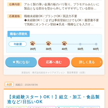
アルミ製の薄い金属の板のバリ取り。プラモデルみたいに
仕事内容
製品となる部分を型から外してギザギザしている部分…
職種未経験OK / ブランクOK / 英語力不要
応募資格
◆未経験OK！〇まずは事前登録だけでもOK！履歴書不要
で気軽にオンライン登録★氏名・職種などを入力す…
職場の雰囲気
年齢層
20代
30代
40代
50代
60代
気になる!
応募へ進む
詳しく見る
派遣会社
株式会社綜合キャリアオプション 製造事業部（全国）
未読
掲載日
2026/08/06
【未経験スタートOK！】組立・加工・食品製
造など/日払いOK