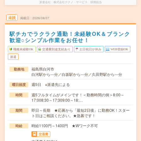
派遣会社
株式会社テクノ・サービス 採用担当
未読
掲載日
2026/08/07
駅チカでラクラク通勤！未経験OK＆ブランク
歓迎○シンプル作業をお任せ！
職種未経験OK
交通費別途支給あり
土日祝日が休み
WEB登録OK
派遣
福島県白河市
勤務地
白河駅から---分／白坂駅から---分／久田野駅から---分
週5日 ※派遣先による
曜日頻度
週5フルタイムがメインです！＜勤務時間の例＞8:00～
時間
17:008:30～17:309:00～18:…
即日～長期 ★応募から「最短2日後」に勤務OK！スター
期間
ト日はご相談ください。★急募です！
時給1100円～1400円 ★Wワーク不可
時給
交通費