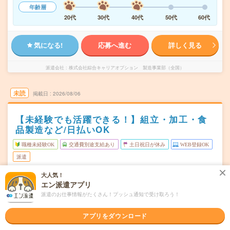
年齢層
20代
30代
40代
50代
60代
気になる!
応募へ進む
詳しく見る
派遣会社
株式会社綜合キャリアオプション 製造事業部（全国）
未読
掲載日
2026/08/06
【未経験でも活躍できる！】組立・加工・食
品製造など/日払いOK
職種未経験OK
交通費別途支給あり
土日祝日が休み
WEB登録OK
派遣
大人気！
福島県郡山市
勤務地
エン派遣アプリ
郡山(福島県)駅から車10分
派遣のお仕事情報がたくさん！プッシュ通知で受け取ろう！
月～金
曜日頻度
アプリをダウンロード
07:30～16:0015:30～00:0023:30～08:00
時間