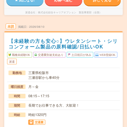
派遣会社
株式会社綜合キャリアオプション 製造事業部（全国）
未読
掲載日
2026/08/10
【未経験の方も安心○】ウレタンシート・シリ
コンフォーム製品の原料確認/日払いOK
職種未経験OK
交通費別途支給あり
土日祝日が休み
WEB登録OK
派遣
三重県松阪市
勤務地
三瀬谷駅から車40分
月～金
曜日頻度
08:15～17:15
時間
長期でお仕事できる方、大歓迎！
期間
時給1320円
時給
交通費