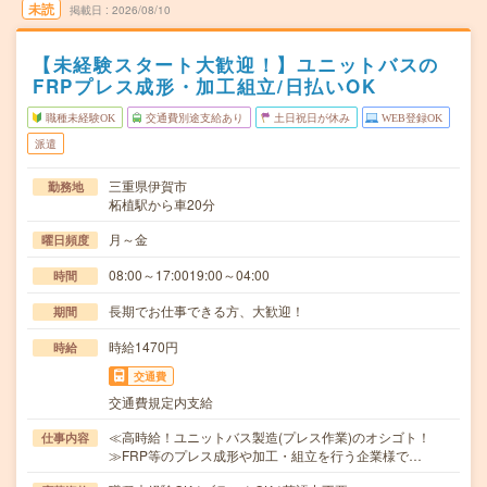
未読
掲載日
2026/08/10
【未経験スタート大歓迎！】ユニットバスの
FRPプレス成形・加工組立/日払いOK
職種未経験OK
交通費別途支給あり
土日祝日が休み
WEB登録OK
派遣
三重県伊賀市
勤務地
柘植駅から車20分
月～金
曜日頻度
08:00～17:0019:00～04:00
時間
長期でお仕事できる方、大歓迎！
期間
時給1470円
時給
交通費
交通費規定内支給
≪高時給！ユニットバス製造(プレス作業)のオシゴト！
仕事内容
≫FRP等のプレス成形や加工・組立を行う企業様で…