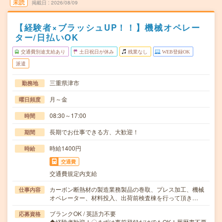
未読
掲載日
2026/08/09
【経験者×ブラッシュUP！！】機械オペレー
ター/日払いOK
交通費別途支給あり
土日祝日が休み
残業なし
WEB登録OK
派遣
三重県津市
勤務地
月～金
曜日頻度
08:30～17:00
時間
長期でお仕事できる方、大歓迎！
期間
時給1400円
時給
交通費
交通費規定内支給
カーボン断熱材の製造業務製品の巻取、プレス加工、機械
仕事内容
オペレーター、材料投入、出荷前検査棟を行って頂き…
ブランクOK / 英語力不要
応募資格
◆経験者歓迎！〇まずは事前登録だけでもOK！履歴書不要