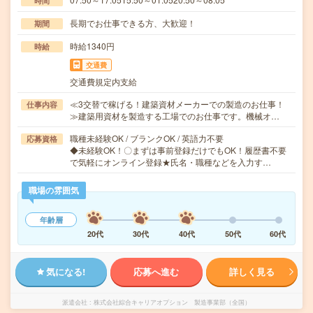
時間
長期でお仕事できる方、大歓迎！
期間
時給1340円
時給
交通費
交通費規定内支給
≪3交替で稼げる！建築資材メーカーでの製造のお仕事！
仕事内容
≫建築用資材を製造する工場でのお仕事です。機械オ…
職種未経験OK / ブランクOK / 英語力不要
応募資格
◆未経験OK！〇まずは事前登録だけでもOK！履歴書不要
で気軽にオンライン登録★氏名・職種などを入力す…
職場の雰囲気
年齢層
20代
30代
40代
50代
60代
気になる!
応募へ進む
詳しく見る
派遣会社
株式会社綜合キャリアオプション 製造事業部（全国）