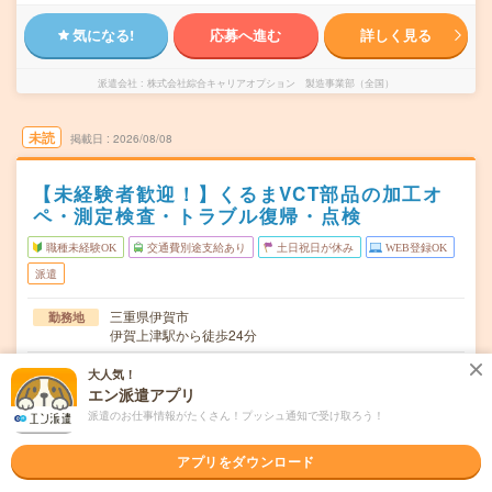
気になる!
応募へ進む
詳しく見る
派遣会社
株式会社綜合キャリアオプション 製造事業部（全国）
未読
掲載日
2026/08/08
【未経験者歓迎！】くるまVCT部品の加工オ
ペ・測定検査・トラブル復帰・点検
職種未経験OK
交通費別途支給あり
土日祝日が休み
WEB登録OK
派遣
三重県伊賀市
勤務地
伊賀上津駅から徒歩24分
月～金
曜日頻度
大人気！
エン派遣アプリ
08:30～17:2020:30～05:20
時間
派遣のお仕事情報がたくさん！プッシュ通知で受け取ろう！
長期でお仕事できる方、大歓迎！
期間
アプリをダウンロード
時給1400円
時給