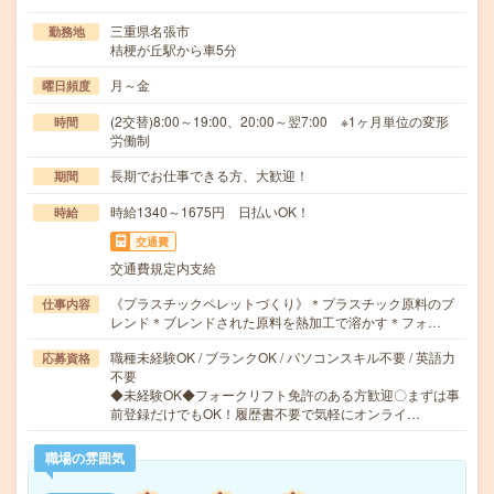
三重県名張市
勤務地
桔梗が丘駅から車5分
月～金
曜日頻度
(2交替)8:00～19:00、20:00～翌7:00 ※1ヶ月単位の変形
時間
労働制
長期でお仕事できる方、大歓迎！
期間
時給1340～1675円 日払いOK！
時給
交通費
交通費規定内支給
《プラスチックペレットづくり》＊プラスチック原料のブ
仕事内容
レンド＊ブレンドされた原料を熱加工で溶かす＊フォ…
職種未経験OK / ブランクOK / パソコンスキル不要 / 英語力
応募資格
不要
◆未経験OK◆フォークリフト免許のある方歓迎〇まずは事
前登録だけでもOK！履歴書不要で気軽にオンライ…
職場の雰囲気