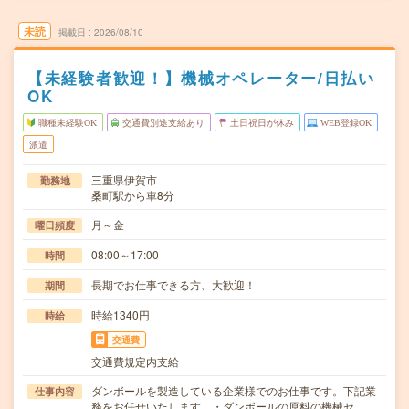
未読
掲載日
2026/08/10
【未経験者歓迎！】機械オペレーター/日払い
OK
職種未経験OK
交通費別途支給あり
土日祝日が休み
WEB登録OK
派遣
三重県伊賀市
勤務地
桑町駅から車8分
月～金
曜日頻度
08:00～17:00
時間
長期でお仕事できる方、大歓迎！
期間
時給1340円
時給
交通費
交通費規定内支給
ダンボールを製造している企業様でのお仕事です。下記業
仕事内容
務をお任せいたします。・ダンボールの原料の機械セ…