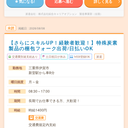
気になる!
応募へ進む
詳しく見る
派遣会社
株式会社綜合キャリアオプション 製造事業部（全国）
未読
掲載日
2026/08/08
【さらにスキルUP！経験者歓迎！】特殊炭素
製品の梱包フォーク出荷/日払いOK
交通費別途支給あり
土日祝日が休み
WEB登録OK
派遣
三重県伊賀市
勤務地
新堂駅から車8分
月～金
曜日頻度
08:30～17:00
時間
長期でお仕事できる方、大歓迎！
期間
時給1400円
時給
交通費
交通費規定内支給