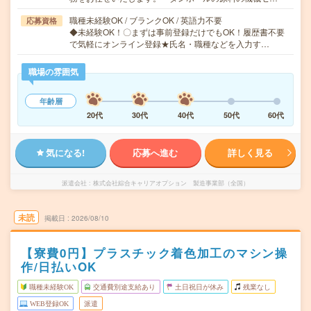
職種未経験OK / ブランクOK / 英語力不要
応募資格
◆未経験OK！〇まずは事前登録だけでもOK！履歴書不要
で気軽にオンライン登録★氏名・職種などを入力す…
職場の雰囲気
年齢層
20代
30代
40代
50代
60代
気になる!
応募へ進む
詳しく見る
派遣会社
株式会社綜合キャリアオプション 製造事業部（全国）
未読
掲載日
2026/08/10
【寮費0円】プラスチック着色加工のマシン操
作/日払いOK
職種未経験OK
交通費別途支給あり
土日祝日が休み
残業なし
WEB登録OK
派遣