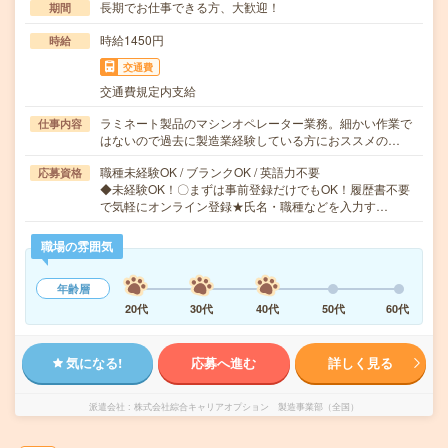
長期でお仕事できる方、大歓迎！
期間
時給1450円
時給
交通費
交通費規定内支給
ラミネート製品のマシンオペレーター業務。細かい作業で
仕事内容
はないので過去に製造業経験している方におススメの…
職種未経験OK / ブランクOK / 英語力不要
応募資格
◆未経験OK！〇まずは事前登録だけでもOK！履歴書不要
で気軽にオンライン登録★氏名・職種などを入力す…
職場の雰囲気
年齢層
20代
30代
40代
50代
60代
気になる!
応募へ進む
詳しく見る
派遣会社
株式会社綜合キャリアオプション 製造事業部（全国）