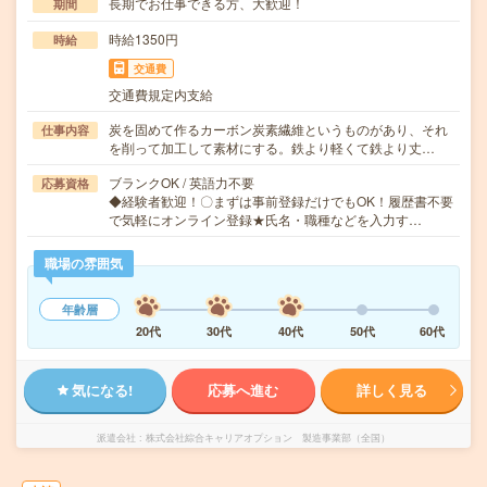
長期でお仕事できる方、大歓迎！
期間
時給1350円
時給
交通費
交通費規定内支給
炭を固めて作るカーボン炭素繊維というものがあり、それ
仕事内容
を削って加工して素材にする。鉄より軽くて鉄より丈…
ブランクOK / 英語力不要
応募資格
◆経験者歓迎！〇まずは事前登録だけでもOK！履歴書不要
で気軽にオンライン登録★氏名・職種などを入力す…
職場の雰囲気
年齢層
20代
30代
40代
50代
60代
気になる!
応募へ進む
詳しく見る
派遣会社
株式会社綜合キャリアオプション 製造事業部（全国）