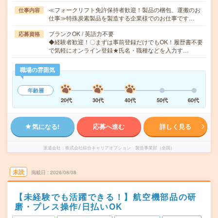
≪フォークリフト免許保持者歓迎！製品の梱包、運搬のお
仕事内容
仕事≫特殊炭素製品を製造する企業様でのお仕事です…
ブランクOK / 英語力不要
応募資格
◆経験者歓迎！〇まずは事前登録だけでもOK！履歴書不要
で気軽にオンライン登録★氏名・職種などを入力す…
職場の雰囲気
年齢層
20代
30代
40代
50代
60代
気になる!
応募へ進む
詳しく見る
派遣会社
株式会社綜合キャリアオプション 製造事業部（全国）
未読
掲載日
2026/08/08
【未経験でも活躍できる！】航空機部品の研
磨・プレス操作/日払いOK