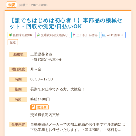
未読
掲載日
2026/08/08
【誰でもはじめは初心者！】車部品の機械セ
ット・回収や測定/日払いOK
職種未経験OK
交通費別途支給あり
土日祝日が休み
WEB登録OK
派遣
三重県桑名市
勤務地
下野代駅から車4分
月～金
曜日頻度
08:30～17:30
時間
長期でお仕事できる方、大歓迎！
期間
時給1400円
時給
交通費
交通費規定内支給
自動車部品メーカーでの加工補助のお仕事です具体的には
仕事内容
下記業務をお任せいたします。・加工補助、・材料を…