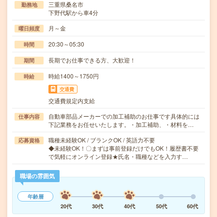
三重県桑名市
勤務地
下野代駅から車4分
月～金
曜日頻度
20:30～05:30
時間
長期でお仕事できる方、大歓迎！
期間
時給1400～1750円
時給
交通費
交通費規定内支給
自動車部品メーカーでの加工補助のお仕事です具体的には
仕事内容
下記業務をお任せいたします。・加工補助、・材料を…
職種未経験OK / ブランクOK / 英語力不要
応募資格
◆未経験OK！〇まずは事前登録だけでもOK！履歴書不要
で気軽にオンライン登録★氏名・職種などを入力す…
職場の雰囲気
年齢層
20代
30代
40代
50代
60代