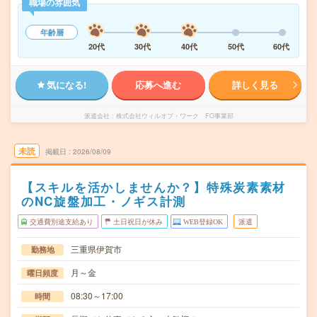
職場の雰囲気
年齢層
20代
30代
40代
50代
60代
気になる!
応募へ進む
詳しく見る
派遣会社
株式会社ウィルオブ・ワーク FO事業部
未読
掲載日
2026/08/09
【スキルを活かしませんか？】特殊炭素素材
のNC旋盤加工・ノギス計測
交通費別途支給あり
土日祝日が休み
WEB登録OK
派遣
三重県伊賀市
勤務地
月～金
曜日頻度
08:30～17:00
時間