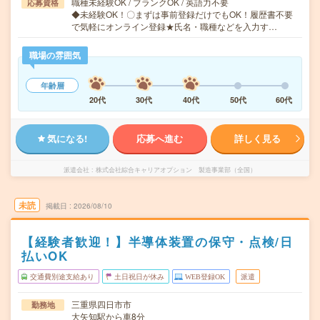
職種未経験OK / ブランクOK / 英語力不要
応募資格
◆未経験OK！〇まずは事前登録だけでもOK！履歴書不要
で気軽にオンライン登録★氏名・職種などを入力す…
職場の雰囲気
年齢層
20代
30代
40代
50代
60代
気になる!
応募へ進む
詳しく見る
派遣会社
株式会社綜合キャリアオプション 製造事業部（全国）
未読
掲載日
2026/08/10
【経験者歓迎！】半導体装置の保守・点検/日
払いOK
交通費別途支給あり
土日祝日が休み
WEB登録OK
派遣
三重県四日市市
勤務地
大矢知駅から車8分