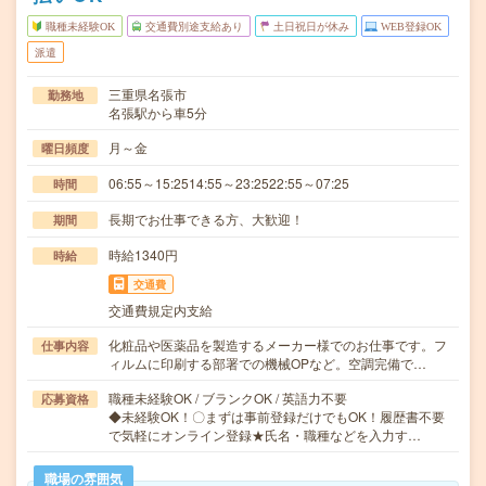
職種未経験OK
交通費別途支給あり
土日祝日が休み
WEB登録OK
派遣
三重県名張市
勤務地
名張駅から車5分
月～金
曜日頻度
06:55～15:2514:55～23:2522:55～07:25
時間
長期でお仕事できる方、大歓迎！
期間
時給1340円
時給
交通費
交通費規定内支給
化粧品や医薬品を製造するメーカー様でのお仕事です。フ
仕事内容
ィルムに印刷する部署での機械OPなど。空調完備で…
職種未経験OK / ブランクOK / 英語力不要
応募資格
◆未経験OK！〇まずは事前登録だけでもOK！履歴書不要
で気軽にオンライン登録★氏名・職種などを入力す…
職場の雰囲気