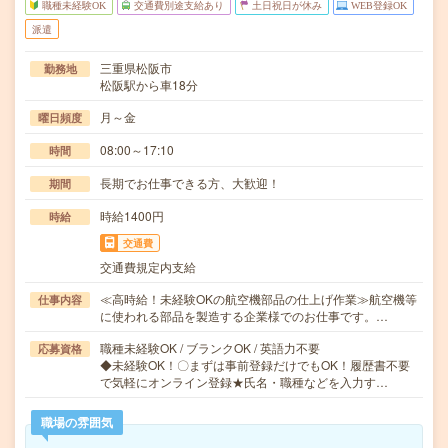
職種未経験OK
交通費別途支給あり
土日祝日が休み
WEB登録OK
派遣
三重県松阪市
勤務地
松阪駅から車18分
月～金
曜日頻度
08:00～17:10
時間
長期でお仕事できる方、大歓迎！
期間
時給1400円
時給
交通費
交通費規定内支給
≪高時給！未経験OKの航空機部品の仕上げ作業≫航空機等
仕事内容
に使われる部品を製造する企業様でのお仕事です。…
職種未経験OK / ブランクOK / 英語力不要
応募資格
◆未経験OK！〇まずは事前登録だけでもOK！履歴書不要
で気軽にオンライン登録★氏名・職種などを入力す…
職場の雰囲気