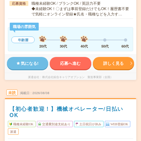
職種未経験OK / ブランクOK / 英語力不要
応募資格
◆未経験OK！〇まずは事前登録だけでもOK！履歴書不要
で気軽にオンライン登録★氏名・職種などを入力す…
職場の雰囲気
年齢層
20代
30代
40代
50代
60代
気になる!
応募へ進む
詳しく見る
派遣会社
株式会社綜合キャリアオプション 製造事業部（全国）
未読
掲載日
2026/08/08
【初心者歓迎！】機械オペレーター/日払い
OK
職種未経験OK
交通費別途支給あり
土日祝日が休み
WEB登録OK
派遣