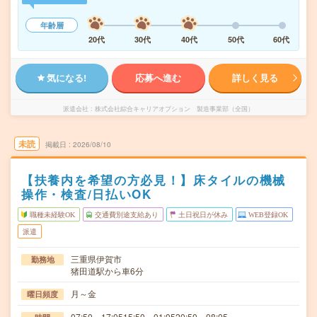
年齢層
20代
30代
40代
50代
60代
気になる!
応募へ進む
詳しく見る
派遣会社
株式会社綜合キャリアオプション 製造事業部（全国）
未読
掲載日
2026/08/10
【扶養内を希望の方必見！】床タイルの機械
操作・検査/日払いOK
職種未経験OK
交通費別途支給あり
土日祝日が休み
WEB登録OK
派遣
三重県伊賀市
勤務地
猪田道駅から車6分
月～金
曜日頻度
07:50～17:0515:50～01:0520:50～08:05