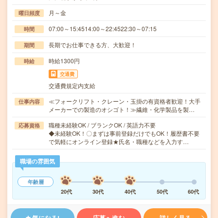
月～金
曜日頻度
07:00～15:4514:00～22:4522:30～07:15
時間
長期でお仕事できる方、大歓迎！
期間
時給1300円
時給
交通費
交通費規定内支給
≪フォークリフト・クレーン・玉掛の有資格者歓迎！大手
仕事内容
メーカーでの製造のオシゴト！≫繊維・化学製品を製…
職種未経験OK / ブランクOK / 英語力不要
応募資格
◆未経験OK！〇まずは事前登録だけでもOK！履歴書不要
で気軽にオンライン登録★氏名・職種などを入力す…
職場の雰囲気
年齢層
20代
30代
40代
50代
60代
気になる!
応募へ進む
詳しく見る