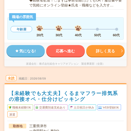
で気軽にオンライン登録★氏名・職種などを入力す…
職場の雰囲気
年齢層
20代
30代
40代
50代
60代
気になる!
応募へ進む
詳しく見る
派遣会社
株式会社綜合キャリアオプション 製造事業部（全国）
未読
掲載日
2026/08/09
【未経験でも大丈夫】くるまマフラー排気系
の溶接オペ・仕分けピッキング
職種未経験OK
交通費別途支給あり
土日祝日が休み
WEB登録OK
派遣
三重県津市
勤務地
一身田駅から車9分