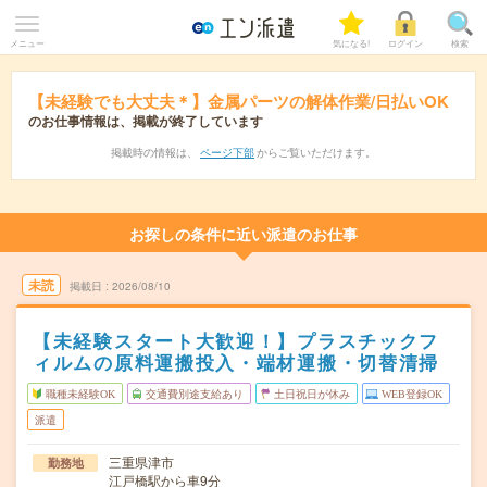
メニュー
気になる!
ログイン
検索
【未経験でも大丈夫＊】金属パーツの解体作業/日払いOK
のお仕事情報は、掲載が終了しています
掲載時の情報は、
ページ下部
からご覧いただけます。
お探しの条件に近い派遣のお仕事
未読
掲載日
2026/08/10
【未経験スタート大歓迎！】プラスチックフ
ィルムの原料運搬投入・端材運搬・切替清掃
職種未経験OK
交通費別途支給あり
土日祝日が休み
WEB登録OK
派遣
三重県津市
勤務地
江戸橋駅から車9分