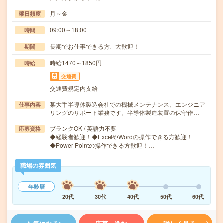
月～金
曜日頻度
09:00～18:00
時間
長期でお仕事できる方、大歓迎！
期間
時給1470～1850円
時給
交通費
交通費規定内支給
某大手半導体製造会社での機械メンテナンス、エンジニア
仕事内容
リングのサポート業務です。半導体製造装置の保守作…
ブランクOK / 英語力不要
応募資格
◆経験者歓迎！◆ExcelやWordの操作できる方歓迎！
◆Power Pointの操作できる方歓迎！…
職場の雰囲気
年齢層
20代
30代
40代
50代
60代