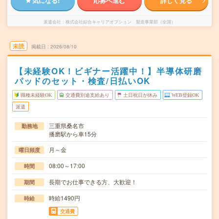
気になる!
応募へ進む
詳しく見る
派遣会社
株式会社綜合キャリアオプション 製造事業部（全国）
未読
掲載日
2026/08/10
【未経験OK！ビギナー活躍中！】半導体研磨
パッドのセット・検査/日払いOK
職種未経験OK
交通費別途支給あり
土日祝日が休み
WEB登録OK
派遣
三重県桑名市
勤務地
播磨駅から車15分
月～金
曜日頻度
08:00～17:00
時間
長期でお仕事できる方、大歓迎！
期間
時給1490円
時給
交通費