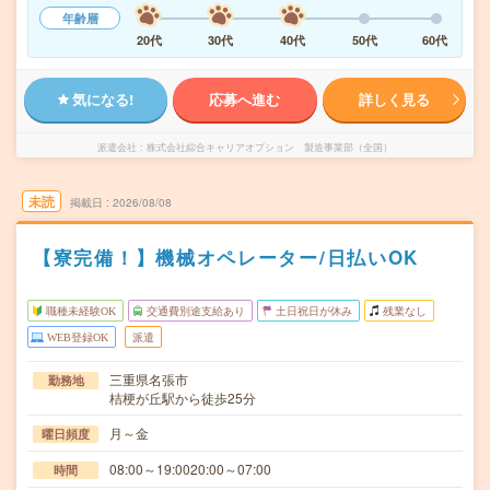
年齢層
20代
30代
40代
50代
60代
気になる!
応募へ進む
詳しく見る
派遣会社
株式会社綜合キャリアオプション 製造事業部（全国）
未読
掲載日
2026/08/08
【寮完備！】機械オペレーター/日払いOK
職種未経験OK
交通費別途支給あり
土日祝日が休み
残業なし
WEB登録OK
派遣
三重県名張市
勤務地
桔梗が丘駅から徒歩25分
月～金
曜日頻度
08:00～19:0020:00～07:00
時間