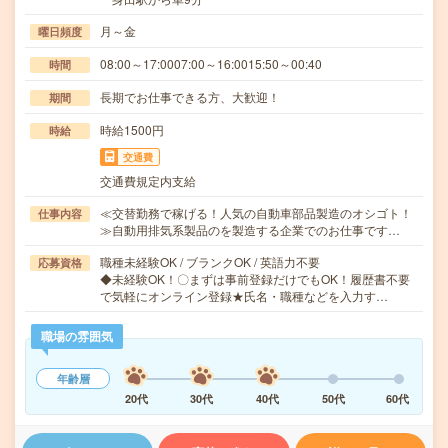
月～金
曜日頻度
08:00～17:0007:00～16:0015:50～00:40
時間
長期でお仕事できる方、大歓迎！
期間
時給1500円
時給
交通費
交通費規定内支給
≪交替勤務で稼げる！人気の自動車部品製造のオシゴト！
仕事内容
≫自動用排気系製品のを製造する企業でのお仕事です…
職種未経験OK / ブランクOK / 英語力不要
応募資格
◆未経験OK！〇まずは事前登録だけでもOK！履歴書不要
で気軽にオンライン登録★氏名・職種などを入力す…
職場の雰囲気
年齢層
20代
30代
40代
50代
60代