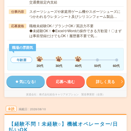
交通費規定内支給
スポーツシューズや家庭用ゲーム機やスポーツシューズに
仕事内容
つかわれるウレタンシート及びシリコンフォーム製品…
職種未経験OK / ブランクOK / 英語力不要
応募資格
◆未経験OK！◆ExcelやWordの操作できる方歓迎！〇まず
は事前登録だけでもOK！履歴書不要で気…
職場の雰囲気
年齢層
20代
30代
40代
50代
60代
気になる!
応募へ進む
詳しく見る
派遣会社
株式会社綜合キャリアオプション 製造事業部（全国）
未読
掲載日
2026/08/10
【経験不問！未経験○】機械オペレーター/日
払いOK