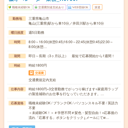
職種未経験OK
交通費別途支給あり
WEB登録OK
派遣
三重県亀山市
勤務地
亀山(三重県)駅から車10分／井田川駅から車10分
週5日勤務
曜日頻度
8:00～16:00(休憩0:45)16:00～22:45(休憩0:45)22:30～
時間
8:00(休憩…
即日～長期（3ヶ月以上） 最短で応募開始から1週間！
期間
時給1800円
時給
交通費
交通費規定内支給
時給1800円×3交替勤務でがっつり稼げます○家庭用ラップ
仕事内容
の製造補助のお仕事を行なっていただきます。…
職種未経験OK / ブランクOK / パソコンスキル不要 / 英語力
応募資格
不要
＜未経験OK！＞＃学歴不問＃髪色・髪型自由！○応募後の
流れ「応募する」ボタンをクリック↓メールにてw…