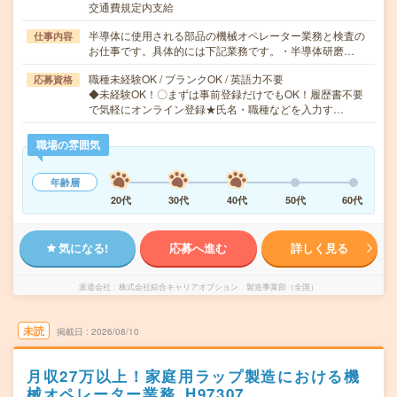
交通費規定内支給
半導体に使用される部品の機械オペレーター業務と検査の
仕事内容
お仕事です。具体的には下記業務です。・半導体研磨…
職種未経験OK / ブランクOK / 英語力不要
応募資格
◆未経験OK！〇まずは事前登録だけでもOK！履歴書不要
で気軽にオンライン登録★氏名・職種などを入力す…
職場の雰囲気
年齢層
20代
30代
40代
50代
60代
気になる!
応募へ進む
詳しく見る
派遣会社
株式会社綜合キャリアオプション 製造事業部（全国）
未読
掲載日
2026/08/10
月収27万以上！家庭用ラップ製造における機
械オペレーター業務_H97307