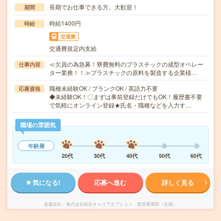
長期でお仕事できる方、大歓迎！
期間
時給1400円
時給
交通費
交通費規定内支給
≪欠員の為急募！寮費無料のプラスチックの成型オペレー
仕事内容
ター業務！！≫プラスチックの原料を製造する企業様…
職種未経験OK / ブランクOK / 英語力不要
応募資格
◆未経験OK！〇まずは事前登録だけでもOK！履歴書不要
で気軽にオンライン登録★氏名・職種などを入力す…
職場の雰囲気
年齢層
20代
30代
40代
50代
60代
気になる!
応募へ進む
詳しく見る
派遣会社
株式会社綜合キャリアオプション 製造事業部（全国）