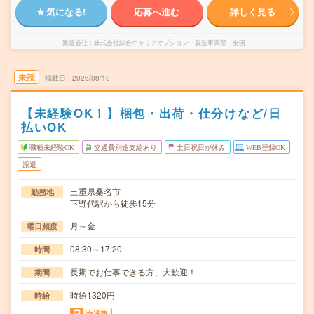
気になる!
応募へ進む
詳しく見る
派遣会社
株式会社綜合キャリアオプション 製造事業部（全国）
未読
掲載日
2026/08/10
【未経験OK！】梱包・出荷・仕分けなど/日
払いOK
職種未経験OK
交通費別途支給あり
土日祝日が休み
WEB登録OK
派遣
三重県桑名市
勤務地
下野代駅から徒歩15分
月～金
曜日頻度
08:30～17:20
時間
長期でお仕事できる方、大歓迎！
期間
時給1320円
時給