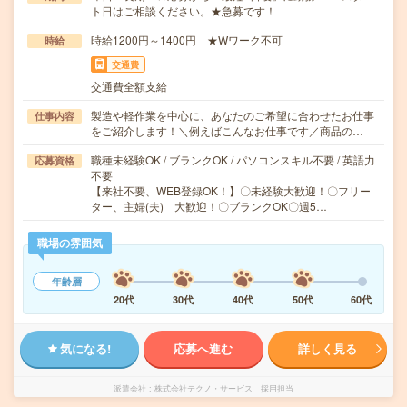
ト日はご相談ください。★急募です！
時給1200円～1400円 ★Wワーク不可
時給
交通費
交通費全額支給
製造や軽作業を中心に、あなたのご希望に合わせたお仕事
仕事内容
をご紹介します！＼例えばこんなお仕事です／商品の…
職種未経験OK / ブランクOK / パソコンスキル不要 / 英語力
応募資格
不要
【来社不要、WEB登録OK！】〇未経験大歓迎！〇フリー
ター、主婦(夫) 大歓迎！〇ブランクOK〇週5…
職場の雰囲気
年齢層
20代
30代
40代
50代
60代
気になる!
応募へ進む
詳しく見る
派遣会社
株式会社テクノ・サービス 採用担当