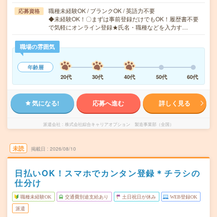
職種未経験OK / ブランクOK / 英語力不要
応募資格
◆未経験OK！〇まずは事前登録だけでもOK！履歴書不要
で気軽にオンライン登録★氏名・職種などを入力す…
職場の雰囲気
年齢層
20代
30代
40代
50代
60代
気になる!
応募へ進む
詳しく見る
派遣会社
株式会社綜合キャリアオプション 製造事業部（全国）
未読
掲載日
2026/08/10
日払いOK！スマホでカンタン登録＊チラシの
仕分け
職種未経験OK
交通費別途支給あり
土日祝日が休み
WEB登録OK
派遣