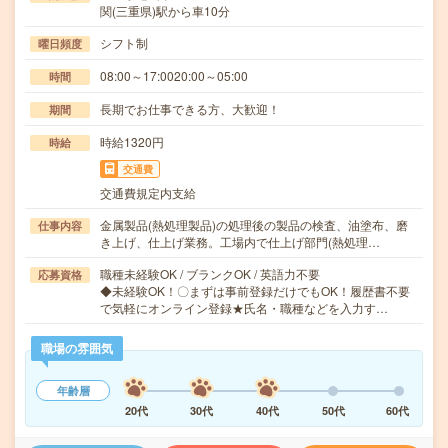
関(三重県)駅から車10分
シフト制
曜日頻度
08:00～17:0020:00～05:00
時間
長期でお仕事できる方、大歓迎！
期間
時給1320円
時給
交通費
交通費規定内支給
金属製品(熱処理製品)の処理後の製品の検査、油塗布、磨
仕事内容
き上げ、仕上げ業務。工場内で仕上げ部門(熱処理…
職種未経験OK / ブランクOK / 英語力不要
応募資格
◆未経験OK！〇まずは事前登録だけでもOK！履歴書不要
で気軽にオンライン登録★氏名・職種などを入力す…
職場の雰囲気
年齢層
20代
30代
40代
50代
60代