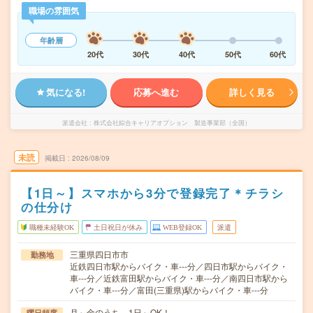
職場の雰囲気
年齢層
20代
30代
40代
50代
60代
気になる!
応募へ進む
詳しく見る
派遣会社
株式会社綜合キャリアオプション 製造事業部（全国）
未読
掲載日
2026/08/09
【1日～】スマホから3分で登録完了＊チラシ
の仕分け
職種未経験OK
土日祝日が休み
WEB登録OK
派遣
三重県四日市市
勤務地
近鉄四日市駅からバイク・車---分／四日市駅からバイク・
車---分／近鉄富田駅からバイク・車---分／南四日市駅から
バイク・車---分／富田(三重県)駅からバイク・車---分
月～金のうち、1日～OK！
曜日頻度