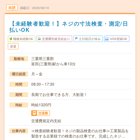
未読
掲載日
2026/08/10
【未経験者歓迎！】ネジの寸法検査・測定/日
払いOK
職種未経験OK
交通費別途支給あり
土日祝日が休み
WEB登録OK
派遣
三重県三重郡
勤務地
富田(三重県)駅から車13分
月～金
曜日頻度
08:30～17:30
時間
長期でお仕事できる方、大歓迎！
期間
時給1320円
時給
交通費
交通費規定内支給
≪検査経験者歓迎！ネジの製品検査のお仕事≫工業製品を
仕事内容
製造する企業様での検査のお仕事です。完成したネジ…