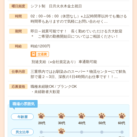
シフト制 日月火水木金土祝日
曜日頻度
02：00～06：00（休憩なし）※上記時間帯以外でも働ける
時間
時間帯もありますので気軽にお問い合わせく…
即日～就業可能です！ 長く勤めていただける方大歓迎
期間
＊ ご希望の勤務開始日についてはご相談ください！
時給1200円
時給
交通費
別途支給（※会社規定あり） 車通勤可能
三重県内ではお馴染みのスーパー＊物流センターにて鮮魚
仕事内容
部で週２～3日、深夜の1日4時間のお仕事です！！…
職種未経験OK / ブランクOK
応募資格
・未経験者大歓迎
職場の雰囲気
年齢層
20代
30代
40代
50代
60代
男女比率