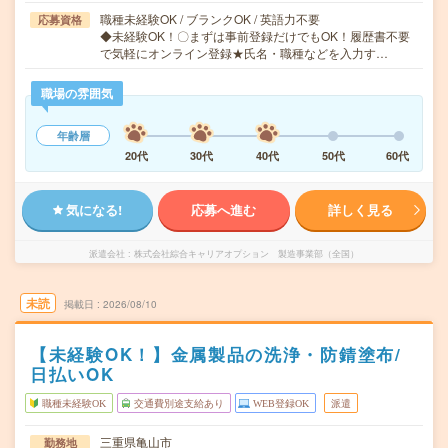
職種未経験OK / ブランクOK / 英語力不要
応募資格
◆未経験OK！〇まずは事前登録だけでもOK！履歴書不要
で気軽にオンライン登録★氏名・職種などを入力す…
職場の雰囲気
年齢層
20代
30代
40代
50代
60代
気になる!
応募へ進む
詳しく見る
派遣会社
株式会社綜合キャリアオプション 製造事業部（全国）
未読
掲載日
2026/08/10
【未経験OK！】金属製品の洗浄・防錆塗布/
日払いOK
職種未経験OK
交通費別途支給あり
WEB登録OK
派遣
三重県亀山市
勤務地