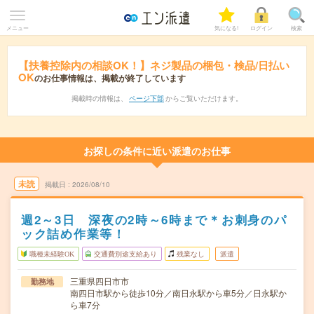
メニュー
気になる!
ログイン
検索
【扶養控除内の相談OK！】ネジ製品の梱包・検品/日払い
OK
のお仕事情報は、掲載が終了しています
掲載時の情報は、
ページ下部
からご覧いただけます。
お探しの条件に近い派遣のお仕事
未読
掲載日
2026/08/10
週2～3日 深夜の2時～6時まで＊お刺身のパ
ック詰め作業等！
職種未経験OK
交通費別途支給あり
残業なし
派遣
三重県四日市市
勤務地
南四日市駅から徒歩10分／南日永駅から車5分／日永駅か
ら車7分