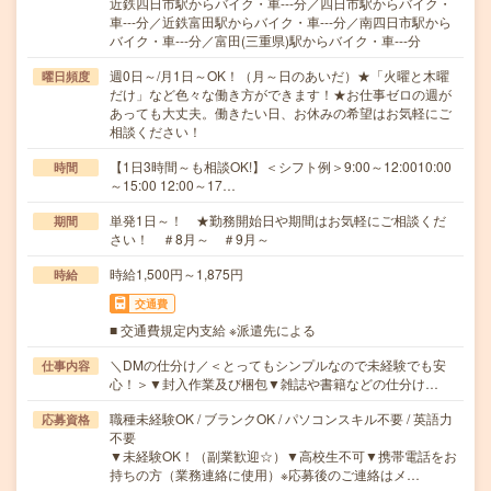
近鉄四日市駅からバイク・車---分／四日市駅からバイク・
車---分／近鉄富田駅からバイク・車---分／南四日市駅から
バイク・車---分／富田(三重県)駅からバイク・車---分
週0日～/月1日～OK！（月～日のあいだ）★「火曜と木曜
曜日頻度
だけ」など色々な働き方ができます！★お仕事ゼロの週が
あっても大丈夫。働きたい日、お休みの希望はお気軽にご
相談ください！
【1日3時間～も相談OK!】＜シフト例＞9:00～12:0010:00
時間
～15:00 12:00～17…
単発1日～！ ★勤務開始日や期間はお気軽にご相談くだ
期間
さい！ ＃8月～ ＃9月～
時給1,500円～1,875円
時給
交通費
■ 交通費規定内支給 ※派遣先による
＼DMの仕分け／＜とってもシンプルなので未経験でも安
仕事内容
心！＞▼封入作業及び梱包▼雑誌や書籍などの仕分け…
職種未経験OK / ブランクOK / パソコンスキル不要 / 英語力
応募資格
不要
▼未経験OK！（副業歓迎☆）▼高校生不可▼携帯電話をお
持ちの方（業務連絡に使用）※応募後のご連絡はメ…