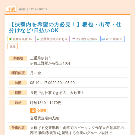
未読
掲載日
2026/08/09
【扶養内を希望の方必見！】梱包・出荷・仕
分けなど/日払いOK
職種未経験OK
交通費別途支給あり
土日祝日が休み
WEB登録OK
派遣
三重県伊賀市
勤務地
伊賀上野駅から徒歩10分
月～金
曜日頻度
08:10～17:0020:30～05:20
時間
長期でお仕事できる方、大歓迎！
期間
時給1340～1470円
時給
交通費
交通費規定内支給
≪稼げる交替勤務！倉庫でのピッキング作業≫自動車用の
仕事内容
部品(駆動系装置)を製造する企業のグループ会社で…