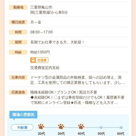
三重県亀山市
勤務地
関(三重県)駅から車5分
月～金
曜日頻度
08:00～17:00
時間
長期でお仕事できる方、大歓迎！
期間
時給1350円
時給
交通費
交通費規定内支給
ドーナツ型の金属部品の外観検査、箱への詰め替え、測
仕事内容
定、工具を使用しての矯正業務をしてもらいます。少し…
職種未経験OK / ブランクOK / 英語力不要
応募資格
◆未経験OK！〇まずは事前登録だけでもOK！履歴書不要
で気軽にオンライン登録★氏名・職種などを入力す…
職場の雰囲気
年齢層
20代
30代
40代
50代
60代