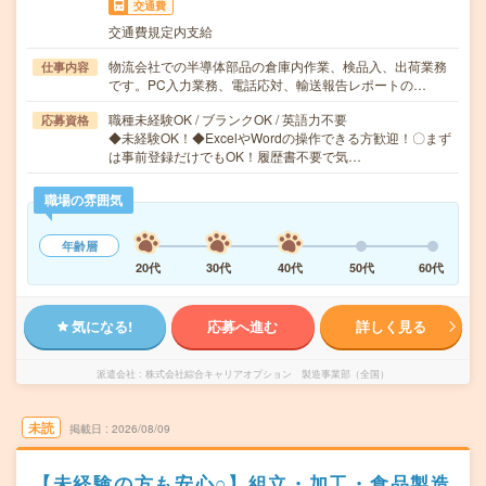
交通費
交通費規定内支給
物流会社での半導体部品の倉庫内作業、検品入、出荷業務
仕事内容
です。PC入力業務、電話応対、輸送報告レポートの…
職種未経験OK / ブランクOK / 英語力不要
応募資格
◆未経験OK！◆ExcelやWordの操作できる方歓迎！〇まず
は事前登録だけでもOK！履歴書不要で気…
職場の雰囲気
年齢層
20代
30代
40代
50代
60代
気になる!
応募へ進む
詳しく見る
派遣会社
株式会社綜合キャリアオプション 製造事業部（全国）
未読
掲載日
2026/08/09
【未経験の方も安心○】組立・加工・食品製造