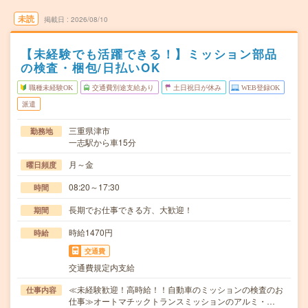
未読
掲載日
2026/08/10
【未経験でも活躍できる！】ミッション部品
の検査・梱包/日払いOK
職種未経験OK
交通費別途支給あり
土日祝日が休み
WEB登録OK
派遣
三重県津市
勤務地
一志駅から車15分
月～金
曜日頻度
08:20～17:30
時間
長期でお仕事できる方、大歓迎！
期間
時給1470円
時給
交通費
交通費規定内支給
≪未経験歓迎！高時給！！自動車のミッションの検査のお
仕事内容
仕事≫オートマチックトランスミッションのアルミ・…