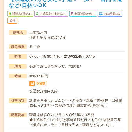
など/日払いOK
職種未経験OK
交通費別途支給あり
土日祝日が休み
WEB登録OK
派遣
三重県津市
勤務地
津新町駅から徒歩17分
月～金
曜日頻度
07:00～15:3014:30～23:0022:45～07:15
時間
長期でお仕事できる方、大歓迎！
期間
時給1540円
時給
交通費
交通費規定内支給
設備を使用したゴムシートの検査・裁断作業/梱包・出荷業
仕事内容
務/日々の材料・製品の管理と棚卸業務/(長期採…
職種未経験OK / ブランクOK / 英語力不要
応募資格
◆未経験OK！〇まずは事前登録だけでもOK！履歴書不要
で気軽にオンライン登録★氏名・職種などを入力す…