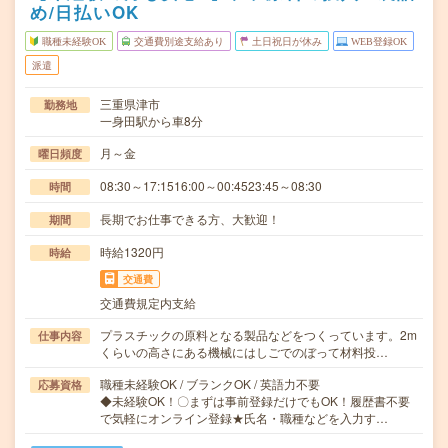
め/日払いOK
職種未経験OK
交通費別途支給あり
土日祝日が休み
WEB登録OK
派遣
三重県津市
勤務地
一身田駅から車8分
月～金
曜日頻度
08:30～17:1516:00～00:4523:45～08:30
時間
長期でお仕事できる方、大歓迎！
期間
時給1320円
時給
交通費
交通費規定内支給
プラスチックの原料となる製品などをつくっています。2m
仕事内容
くらいの高さにある機械にはしごでのぼって材料投…
職種未経験OK / ブランクOK / 英語力不要
応募資格
◆未経験OK！〇まずは事前登録だけでもOK！履歴書不要
で気軽にオンライン登録★氏名・職種などを入力す…