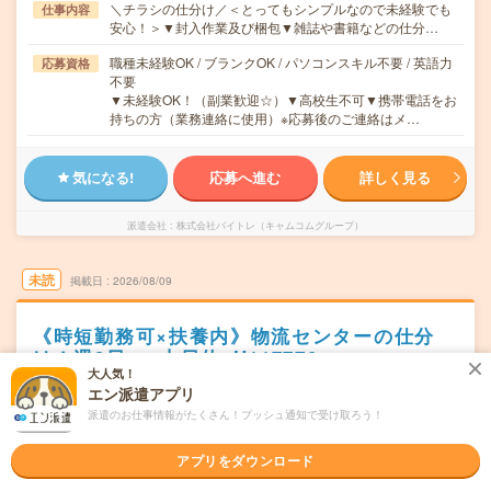
＼チラシの仕分け／＜とってもシンプルなので未経験でも
仕事内容
安心！＞▼封入作業及び梱包▼雑誌や書籍などの仕分…
職種未経験OK / ブランクOK / パソコンスキル不要 / 英語力
応募資格
不要
▼未経験OK！（副業歓迎☆）▼高校生不可▼携帯電話をお
持ちの方（業務連絡に使用）※応募後のご連絡はメ…
気になる!
応募へ進む
詳しく見る
派遣会社
株式会社バイトレ（キャムコムグループ）
未読
掲載日
2026/08/09
《時短勤務可×扶養内》物流センターの仕分
け！週3日～○土日休_H117770
大人気！
エン派遣アプリ
職種未経験OK
交通費別途支給あり
土日祝日が休み
残業なし
派遣のお仕事情報がたくさん！プッシュ通知で受け取ろう！
WEB登録OK
派遣
三重県桑名市
勤務地
アプリをダウンロード
桑名駅から車15分／多度駅から車10分