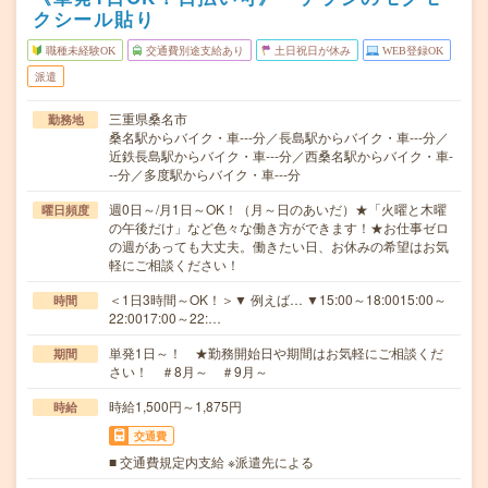
クシール貼り
職種未経験OK
交通費別途支給あり
土日祝日が休み
WEB登録OK
派遣
三重県桑名市
勤務地
桑名駅からバイク・車---分／長島駅からバイク・車---分／
近鉄長島駅からバイク・車---分／西桑名駅からバイク・車-
--分／多度駅からバイク・車---分
週0日～/月1日～OK！（月～日のあいだ）★「火曜と木曜
曜日頻度
の午後だけ」など色々な働き方ができます！★お仕事ゼロ
の週があっても大丈夫。働きたい日、お休みの希望はお気
軽にご相談ください！
＜1日3時間～OK！＞▼ 例えば… ▼15:00～18:0015:00～
時間
22:0017:00～22:…
単発1日～！ ★勤務開始日や期間はお気軽にご相談くだ
期間
さい！ ＃8月～ ＃9月～
時給1,500円～1,875円
時給
交通費
■ 交通費規定内支給 ※派遣先による