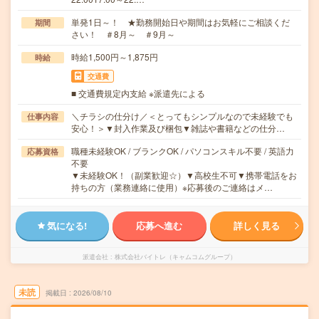
単発1日～！ ★勤務開始日や期間はお気軽にご相談くだ
期間
さい！ ＃8月～ ＃9月～
時給1,500円～1,875円
時給
交通費
■ 交通費規定内支給 ※派遣先による
＼チラシの仕分け／＜とってもシンプルなので未経験でも
仕事内容
安心！＞▼封入作業及び梱包▼雑誌や書籍などの仕分…
職種未経験OK / ブランクOK / パソコンスキル不要 / 英語力
応募資格
不要
▼未経験OK！（副業歓迎☆）▼高校生不可▼携帯電話をお
持ちの方（業務連絡に使用）※応募後のご連絡はメ…
気になる!
応募へ進む
詳しく見る
派遣会社
株式会社バイトレ（キャムコムグループ）
未読
掲載日
2026/08/10