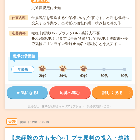
交通費
交通費規定内支給
金属製品を製造する企業様でのお仕事です。材料を機械へ
仕事内容
投入する作業や、出荷前の梱包作業、積み替え等の作…
職種未経験OK / ブランクOK / 英語力不要
応募資格
◆未経験OK！〇まずは事前登録だけでもOK！履歴書不要
で気軽にオンライン登録★氏名・職種などを入力す…
職場の雰囲気
年齢層
20代
30代
40代
50代
60代
気になる!
応募へ進む
詳しく見る
派遣会社
株式会社綜合キャリアオプション 製造事業部（全国）
未読
掲載日
2026/08/10
【未経験の方も安心○】プラ原料の投入・袋詰