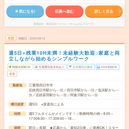
気になる!
応募へ進む
詳しく見る
派遣会社
株式会社バイトレ（キャムコムグループ）
未読
掲載日
2026/08/10
週5日×残業10H未満！未経験大歓迎○家庭と両
立しながら始めるシンプルワーク
職種未経験OK
交通費別途支給あり
土日祝日が休み
WEB登録OK
派遣
三重県四日市市
勤務地
近鉄四日市駅から---分／四日市駅から---分／塩浜駅から---
分／近鉄富田駅から---分／阿倉川駅から---分
週5日 ※派遣先による
曜日頻度
週5フルタイムがメインです！＜勤務時間の例＞8:00～
時間
17:008:30～17:309:00～18:…
即日～長期 ★応募から「最短2日後」に勤務OK！スター
期間