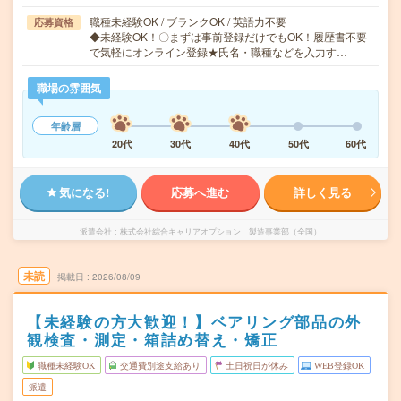
職種未経験OK / ブランクOK / 英語力不要
応募資格
◆未経験OK！〇まずは事前登録だけでもOK！履歴書不要
で気軽にオンライン登録★氏名・職種などを入力す…
職場の雰囲気
年齢層
20代
30代
40代
50代
60代
気になる!
応募へ進む
詳しく見る
派遣会社
株式会社綜合キャリアオプション 製造事業部（全国）
未読
掲載日
2026/08/09
【未経験の方大歓迎！】ベアリング部品の外
観検査・測定・箱詰め替え・矯正
職種未経験OK
交通費別途支給あり
土日祝日が休み
WEB登録OK
派遣