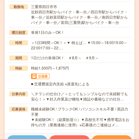
三重県四日市市
勤務地
近鉄四日市駅からバイク・車---分／四日市駅からバイク・
車---分／近鉄富田駅からバイク・車---分／南四日市駅から
バイク・車---分／富田(三重県)駅からバイク・車---分
単発1日のみ～OK！
曜日頻度
＜1日3時間～OK！＞▼ 例えば… ▼15:00～18:0015:00～
時間
22:0017:00～22:…
1日だけの単発OK！ ＃8月～ ＃9月～
期間
時給1,500円～1,875円
時給
交通費
■ 交通費規定内支給 ※派遣先による
＼チラシの仕分け／＜とってもシンプルなので未経験でも
仕事内容
安心！＞▼封入作業及び梱包▼雑誌や書籍などの仕分…
職種未経験OK / ブランクOK / パソコンスキル不要 / 英語力
応募資格
不要
▼未経験OK！（副業歓迎☆）▼高校生不可▼携帯電話をお
持ちの方（業務連絡に使用）※応募後のご連絡はメ…