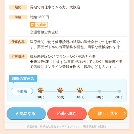
長期でお仕事できる方、大歓迎！
期間
時給1320円
時給
交通費
交通費規定内支給
医療機関で使う健康診断の試薬の製造会社でのお仕事で
仕事内容
す。薬品ボトルの出荷業務や梱包、簡単な機械操作を行…
職種未経験OK / ブランクOK / 英語力不要
応募資格
◆未経験OK！〇まずは事前登録だけでもOK！履歴書不要
で気軽にオンライン登録★氏名・職種などを入力す…
職場の雰囲気
年齢層
20代
30代
40代
50代
60代
気になる!
応募へ進む
詳しく見る
派遣会社
株式会社綜合キャリアオプション 製造事業部（全国）