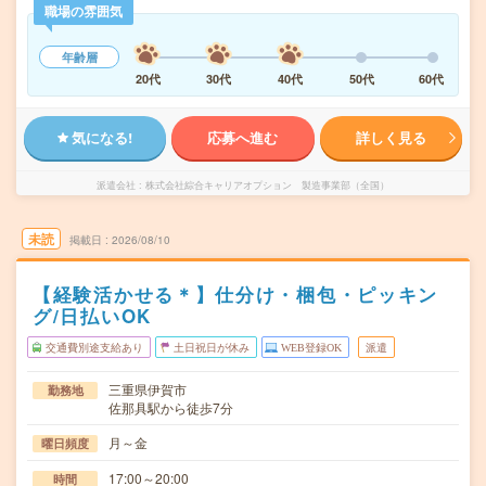
職場の雰囲気
年齢層
20代
30代
40代
50代
60代
気になる!
応募へ進む
詳しく見る
派遣会社
株式会社綜合キャリアオプション 製造事業部（全国）
未読
掲載日
2026/08/10
【経験活かせる＊】仕分け・梱包・ピッキン
グ/日払いOK
交通費別途支給あり
土日祝日が休み
WEB登録OK
派遣
三重県伊賀市
勤務地
佐那具駅から徒歩7分
月～金
曜日頻度
17:00～20:00
時間