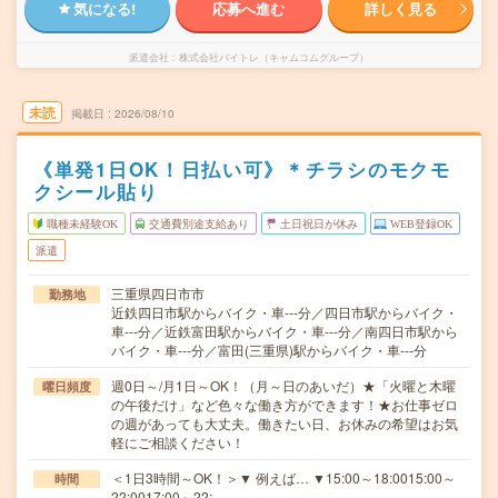
気になる!
応募へ進む
詳しく見る
派遣会社
株式会社バイトレ（キャムコムグループ）
未読
掲載日
2026/08/10
《単発1日OK！日払い可》＊チラシのモクモ
クシール貼り
職種未経験OK
交通費別途支給あり
土日祝日が休み
WEB登録OK
派遣
三重県四日市市
勤務地
近鉄四日市駅からバイク・車---分／四日市駅からバイク・
車---分／近鉄富田駅からバイク・車---分／南四日市駅から
バイク・車---分／富田(三重県)駅からバイク・車---分
週0日～/月1日～OK！（月～日のあいだ）★「火曜と木曜
曜日頻度
の午後だけ」など色々な働き方ができます！★お仕事ゼロ
の週があっても大丈夫。働きたい日、お休みの希望はお気
軽にご相談ください！
＜1日3時間～OK！＞▼ 例えば… ▼15:00～18:0015:00～
時間
22:0017:00～22:…