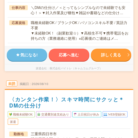
＼DMの仕分け／＜とってもシンプルなので未経験でも安
仕事内容
心！＞▼封入作業及び梱包▼雑誌や書籍などの仕分け…
職種未経験OK / ブランクOK / パソコンスキル不要 / 英語力
応募資格
不要
▼未経験OK！（副業歓迎☆）▼高校生不可▼携帯電話をお
持ちの方（業務連絡に使用）※応募後のご連絡はメ…
気になる!
応募へ進む
詳しく見る
派遣会社
株式会社バイトレ（キャムコムグループ）
未読
掲載日
2026/08/10
〈カンタン作業！〉スキマ時間にサクッと＊
DMの仕分け
職種未経験OK
交通費別途支給あり
土日祝日が休み
WEB登録OK
派遣
三重県四日市市
勤務地