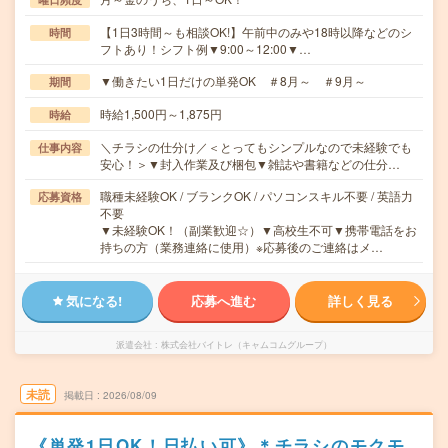
【1日3時間～も相談OK!】午前中のみや18時以降などのシ
時間
フトあり！シフト例▼9:00～12:00▼…
▼働きたい1日だけの単発OK ＃8月～ ＃9月～
期間
時給1,500円～1,875円
時給
＼チラシの仕分け／＜とってもシンプルなので未経験でも
仕事内容
安心！＞▼封入作業及び梱包▼雑誌や書籍などの仕分…
職種未経験OK / ブランクOK / パソコンスキル不要 / 英語力
応募資格
不要
▼未経験OK！（副業歓迎☆）▼高校生不可▼携帯電話をお
持ちの方（業務連絡に使用）※応募後のご連絡はメ…
気になる!
応募へ進む
詳しく見る
派遣会社
株式会社バイトレ（キャムコムグループ）
未読
掲載日
2026/08/09
《単発1日OK！日払い可》＊チラシのモクモ