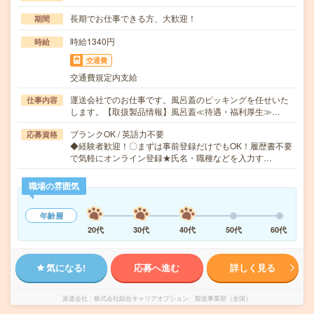
長期でお仕事できる方、大歓迎！
期間
時給1340円
時給
交通費
交通費規定内支給
運送会社でのお仕事です。風呂蓋のピッキングを任せいた
仕事内容
します。【取扱製品情報】風呂蓋≪待遇・福利厚生≫…
ブランクOK / 英語力不要
応募資格
◆経験者歓迎！〇まずは事前登録だけでもOK！履歴書不要
で気軽にオンライン登録★氏名・職種などを入力す…
職場の雰囲気
年齢層
20代
30代
40代
50代
60代
気になる!
応募へ進む
詳しく見る
派遣会社
株式会社綜合キャリアオプション 製造事業部（全国）