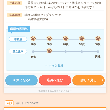
三重県内ではお馴染みのスーパー＊物流センターにて鮮魚
仕事内容
部で週２～４日、昼からの１日３時間のお仕事です！…
職種未経験OK / ブランクOK
応募資格
・未経験者大歓迎
職場の雰囲気
年齢層
20代
30代
40代
50代
60代
男女比率
女性
男性
もっと見る
気になる!
応募へ進む
詳しく見る
派遣会社
株式会社アンフィニー
未読
掲載日
2026/08/07