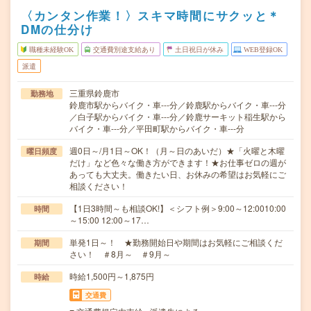
〈カンタン作業！〉スキマ時間にサクッと＊
DMの仕分け
職種未経験OK
交通費別途支給あり
土日祝日が休み
WEB登録OK
派遣
三重県鈴鹿市
勤務地
鈴鹿市駅からバイク・車---分／鈴鹿駅からバイク・車---分
／白子駅からバイク・車---分／鈴鹿サーキット稲生駅から
バイク・車---分／平田町駅からバイク・車---分
週0日～/月1日～OK！（月～日のあいだ）★「火曜と木曜
曜日頻度
だけ」など色々な働き方ができます！★お仕事ゼロの週が
あっても大丈夫。働きたい日、お休みの希望はお気軽にご
相談ください！
【1日3時間～も相談OK!】＜シフト例＞9:00～12:0010:00
時間
～15:00 12:00～17…
単発1日～！ ★勤務開始日や期間はお気軽にご相談くだ
期間
さい！ ＃8月～ ＃9月～
時給1,500円～1,875円
時給
交通費