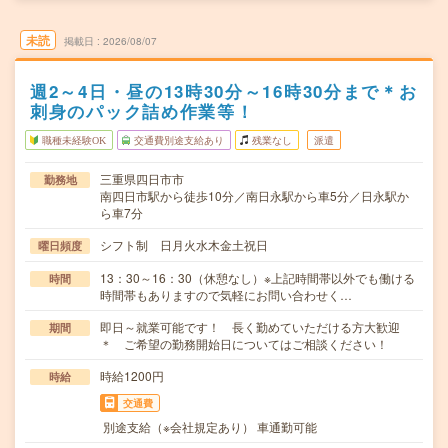
未読
掲載日
2026/08/07
週2～4日・昼の13時30分～16時30分まで＊お
刺身のパック詰め作業等！
職種未経験OK
交通費別途支給あり
残業なし
派遣
三重県四日市市
勤務地
南四日市駅から徒歩10分／南日永駅から車5分／日永駅か
ら車7分
シフト制 日月火水木金土祝日
曜日頻度
13：30～16：30（休憩なし）※上記時間帯以外でも働ける
時間
時間帯もありますので気軽にお問い合わせく…
即日～就業可能です！ 長く勤めていただける方大歓迎
期間
＊ ご希望の勤務開始日についてはご相談ください！
時給1200円
時給
交通費
別途支給（※会社規定あり） 車通勤可能