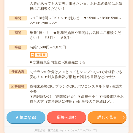
の週があっても大丈夫。働きたい日、お休みの希望はお気
軽にご相談ください！
＜1日3時間～OK！＞▼ 例えば… ▼15:00～18:0015:00～
時間
22:0017:00～22:…
単発1日～！ ★勤務開始日や期間はお気軽にご相談くだ
期間
さい！ ＃8月～ ＃9月～
時給1,500円～1,875円
時給
交通費
■ 交通費規定内支給 ※派遣先による
＼チラシの仕分け／＜とってもシンプルなので未経験でも
仕事内容
安心！＞▼封入作業及び梱包▼雑誌や書籍などの仕分…
職種未経験OK / ブランクOK / パソコンスキル不要 / 英語力
応募資格
不要
▼未経験OK！（副業歓迎☆）▼高校生不可▼携帯電話をお
持ちの方（業務連絡に使用）※応募後のご連絡はメ…
気になる!
応募へ進む
詳しく見る
派遣会社
株式会社バイトレ（キャムコムグループ）