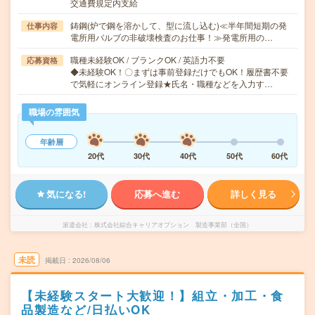
交通費規定内支給
鋳鋼(炉で鋼を溶かして、型に流し込む)≪半年間短期の発
仕事内容
電所用バルブの非破壊検査のお仕事！≫発電所用の…
職種未経験OK / ブランクOK / 英語力不要
応募資格
◆未経験OK！〇まずは事前登録だけでもOK！履歴書不要
で気軽にオンライン登録★氏名・職種などを入力す…
職場の雰囲気
年齢層
20代
30代
40代
50代
60代
気になる!
応募へ進む
詳しく見る
派遣会社
株式会社綜合キャリアオプション 製造事業部（全国）
未読
掲載日
2026/08/06
【未経験スタート大歓迎！】組立・加工・食
品製造など/日払いOK