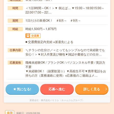
＜1日3時間～OK！＞▼ 例えば… ▼15:00～18:0015:00～
時間
22:0017:00～22:…
1日だけの単発OK！ ＃8月～ ＃9月～
期間
時給1,500円～1,875円
時給
交通費
■ 交通費規定内支給 ※派遣先による
＼チラシの仕分け／＜とってもシンプルなので未経験でも
仕事内容
安心！＞▼封入作業及び梱包▼雑誌や書籍などの仕分…
職種未経験OK / ブランクOK / パソコンスキル不要 / 英語力
応募資格
不要
▼未経験OK！（副業歓迎☆）▼高校生不可▼携帯電話をお
持ちの方（業務連絡に使用）※応募後のご連絡はメ…
気になる!
応募へ進む
詳しく見る
派遣会社
株式会社バイトレ（キャムコムグループ）
未読
掲載日
2026/08/06