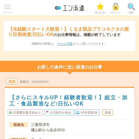
メニュー
気になる!
ログイン
検索
【未経験スタート大歓迎！】くるま部品プラコネクタの座
り目視検査/日払いOK
のお仕事情報は、掲載が終了しています
掲載時の情報は、
ページ下部
からご覧いただけます。
お探しの条件に近い派遣のお仕事
未読
掲載日
2026/08/07
【さらにスキルUP！経験者歓迎！】組立・加
工・食品製造など/日払いOK
交通費別途支給あり
土日祝日が休み
WEB登録OK
派遣
三重県津市
勤務地
磯山駅から徒歩20分