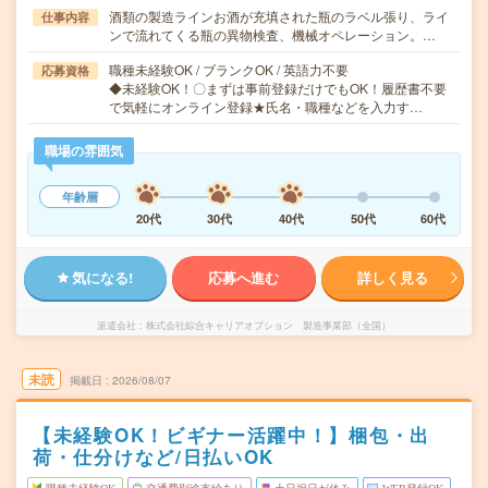
酒類の製造ラインお酒が充填された瓶のラベル張り、ライ
仕事内容
ンで流れてくる瓶の異物検査、機械オペレーション。…
職種未経験OK / ブランクOK / 英語力不要
応募資格
◆未経験OK！〇まずは事前登録だけでもOK！履歴書不要
で気軽にオンライン登録★氏名・職種などを入力す…
職場の雰囲気
年齢層
20代
30代
40代
50代
60代
気になる!
応募へ進む
詳しく見る
派遣会社
株式会社綜合キャリアオプション 製造事業部（全国）
未読
掲載日
2026/08/07
【未経験OK！ビギナー活躍中！】梱包・出
荷・仕分けなど/日払いOK