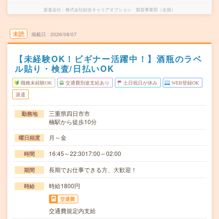
派遣会社
株式会社綜合キャリアオプション 製造事業部（全国）
未読
掲載日
2026/08/07
【未経験OK！ビギナー活躍中！】酒瓶のラベ
ル貼り・検査/日払いOK
職種未経験OK
交通費別途支給あり
土日祝日が休み
WEB登録OK
派遣
三重県四日市市
勤務地
楠駅から徒歩10分
月～金
曜日頻度
16:45～22:3017:00～02:00
時間
長期でお仕事できる方、大歓迎！
期間
時給1800円
時給
交通費
交通費規定内支給