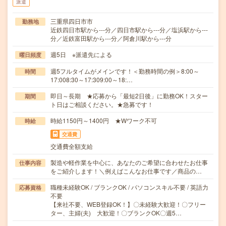
派遣
三重県四日市市
勤務地
近鉄四日市駅から---分／四日市駅から---分／塩浜駅から---
分／近鉄富田駅から---分／阿倉川駅から---分
週5日 ※派遣先による
曜日頻度
週5フルタイムがメインです！＜勤務時間の例＞8:00～
時間
17:008:30～17:309:00～18:…
即日～長期 ★応募から「最短2日後」に勤務OK！スター
期間
ト日はご相談ください。★急募です！
時給1150円～1400円 ★Wワーク不可
時給
交通費
交通費全額支給
製造や軽作業を中心に、あなたのご希望に合わせたお仕事
仕事内容
をご紹介します！＼例えばこんなお仕事です／商品の…
職種未経験OK / ブランクOK / パソコンスキル不要 / 英語力
応募資格
不要
【来社不要、WEB登録OK！】〇未経験大歓迎！〇フリー
ター、主婦(夫) 大歓迎！〇ブランクOK〇週5…