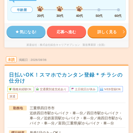
年齢層
20代
30代
40代
50代
60代
気になる!
応募へ進む
詳しく見る
派遣会社
株式会社綜合キャリアオプション 製造事業部（全国）
未読
掲載日
2026/08/06
日払いOK！スマホでカンタン登録＊チラシの
仕分け
職種未経験OK
交通費別途支給あり
土日祝日が休み
WEB登録OK
派遣
三重県四日市市
勤務地
近鉄四日市駅からバイク・車---分／四日市駅からバイク・
車---分／近鉄富田駅からバイク・車---分／南四日市駅から
バイク・車---分／富田(三重県)駅からバイク・車---分
単発1日のみ～OK！
曜日頻度