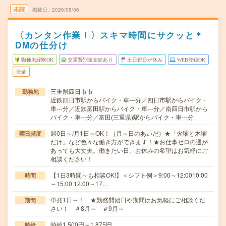
未読
掲載日
2026/08/06
〈カンタン作業！〉スキマ時間にサクッと＊
DMの仕分け
職種未経験OK
交通費別途支給あり
土日祝日が休み
WEB登録OK
派遣
三重県四日市市
勤務地
近鉄四日市駅からバイク・車---分／四日市駅からバイク・
車---分／近鉄富田駅からバイク・車---分／南四日市駅から
バイク・車---分／富田(三重県)駅からバイク・車---分
週0日～/月1日～OK！（月～日のあいだ）★「火曜と木曜
曜日頻度
だけ」など色々な働き方ができます！★お仕事ゼロの週が
あっても大丈夫。働きたい日、お休みの希望はお気軽にご
相談ください！
【1日3時間～も相談OK!】＜シフト例＞9:00～12:0010:00
時間
～15:00 12:00～17…
単発1日～！ ★勤務開始日や期間はお気軽にご相談くだ
期間
さい！ ＃8月～ ＃9月～
時給1,500円～1,875円
時給