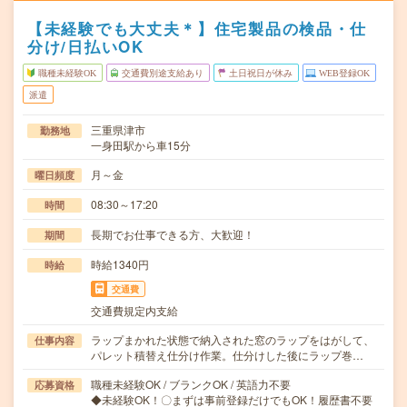
【未経験でも大丈夫＊】住宅製品の検品・仕
分け/日払いOK
職種未経験OK
交通費別途支給あり
土日祝日が休み
WEB登録OK
派遣
三重県津市
勤務地
一身田駅から車15分
月～金
曜日頻度
08:30～17:20
時間
長期でお仕事できる方、大歓迎！
期間
時給1340円
時給
交通費
交通費規定内支給
ラップまかれた状態で納入された窓のラップをはがして、
仕事内容
パレット積替え仕分け作業。仕分けした後にラップ巻…
職種未経験OK / ブランクOK / 英語力不要
応募資格
◆未経験OK！〇まずは事前登録だけでもOK！履歴書不要