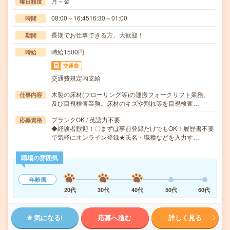
月～金
曜日頻度
08:00～16:4516:30～01:00
時間
長期でお仕事できる方、大歓迎！
期間
時給1500円
時給
交通費
交通費規定内支給
木製の床材(フローリング等)の運搬フォークリフト業務、
仕事内容
及び目視検査業務。床材のキズや割れ等を目視検査…
ブランクOK / 英語力不要
応募資格
◆経験者歓迎！〇まずは事前登録だけでもOK！履歴書不要
で気軽にオンライン登録★氏名・職種などを入力す…
職場の雰囲気
年齢層
20代
30代
40代
50代
60代
気になる!
応募へ進む
詳しく見る