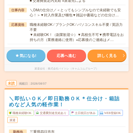
■ 交通費規定内支給 ※派遣先による
＼DMの仕分け／＜とってもシンプルなので未経験でも安
仕事内容
心！＞▼封入作業及び梱包▼雑誌や書籍などの仕分け…
職種未経験OK / ブランクOK / パソコンスキル不要 / 英語力
応募資格
不要
▼未経験OK！（副業歓迎☆）▼高校生不可▼携帯電話をお
持ちの方（業務連絡に使用）※応募後のご連絡はメ…
気になる!
応募へ進む
詳しく見る
派遣会社
株式会社バイトレ（キャムコムグループ）
未読
掲載日
2026/08/07
＼即払いＯＫ／即日勤務ＯＫ＊仕分け・箱詰
めなど人気の軽作業！
職種未経験OK
交通費別途支給あり
土日祝日が休み
WEB登録OK
派遣
三重県四日市市
勤務地