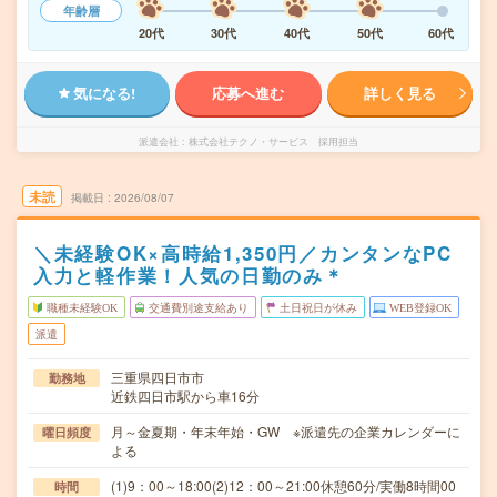
年齢層
20代
30代
40代
50代
60代
気になる!
応募へ進む
詳しく見る
派遣会社
株式会社テクノ・サービス 採用担当
未読
掲載日
2026/08/07
＼未経験OK×高時給1,350円／カンタンなPC
入力と軽作業！人気の日勤のみ＊
職種未経験OK
交通費別途支給あり
土日祝日が休み
WEB登録OK
派遣
三重県四日市市
勤務地
近鉄四日市駅から車16分
月～金夏期・年末年始・GW ※派遣先の企業カレンダーに
曜日頻度
よる
(1)9：00～18:00(2)12：00～21:00休憩60分/実働8時間00
時間