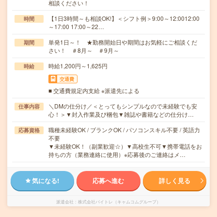
相談ください！
【1日3時間～も相談OK!】＜シフト例＞9:00～12:0012:00
時間
～17:00 17:00～22…
単発1日～！ ★勤務開始日や期間はお気軽にご相談くだ
期間
さい！ ＃8月～ ＃9月～
時給1,200円～1,625円
時給
交通費
■ 交通費規定内支給 ※派遣先による
＼DMの仕分け／＜とってもシンプルなので未経験でも安
仕事内容
心！＞▼封入作業及び梱包▼雑誌や書籍などの仕分け…
職種未経験OK / ブランクOK / パソコンスキル不要 / 英語力
応募資格
不要
▼未経験OK！（副業歓迎☆）▼高校生不可▼携帯電話をお
持ちの方（業務連絡に使用）※応募後のご連絡はメ…
気になる!
応募へ進む
詳しく見る
派遣会社
株式会社バイトレ（キャムコムグループ）