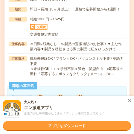
即日～長期（3ヶ月以上） 最短で応募開始から1週間！
期間
時給1300円～1625円
時給
交通費
交通費規定内支給
≪日勤×残業なし！≫製品の運搬補助のお仕事！▼主な作
仕事内容
業内容▼製品を移動させる際に製品に紐をひっかけて…
職種未経験OK / ブランクOK / パソコンスキル不要 / 英語力
応募資格
不要
＜未経験OK！＞＃学歴不問＃髪色・髪型自由！○応募後の
流れ「応募する」ボタンをクリック↓メールにてw…
職場の雰囲気
年齢層
大人気！
20代
30代
40代
50代
60代
エン派遣アプリ
派遣のお仕事情報がたくさん！プッシュ通知で受け取ろう！
気になる!
応募へ進む
詳しく見る
アプリをダウンロード
派遣会社
株式会社ウィルオブ・ワーク FO事業部