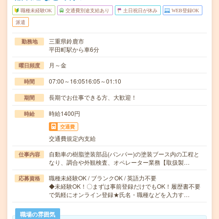
職種未経験OK
交通費別途支給あり
土日祝日が休み
WEB登録OK
派遣
三重県鈴鹿市
勤務地
平田町駅から車6分
月～金
曜日頻度
07:00～16:0516:05～01:10
時間
長期でお仕事できる方、大歓迎！
期間
時給1400円
時給
交通費
交通費規定内支給
自動車の樹脂塗装部品(バンパー)の塗装ブース内の工程と
仕事内容
なり、調合や外観検査、オペレーター業務【取扱製…
職種未経験OK / ブランクOK / 英語力不要
応募資格
◆未経験OK！〇まずは事前登録だけでもOK！履歴書不要
で気軽にオンライン登録★氏名・職種などを入力す…
職場の雰囲気