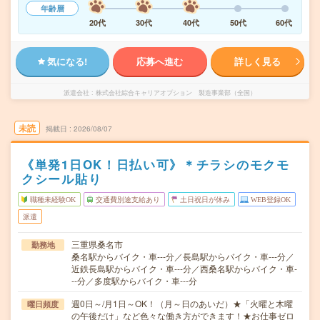
年齢層
20代
30代
40代
50代
60代
気になる!
応募へ進む
詳しく見る
派遣会社
株式会社綜合キャリアオプション 製造事業部（全国）
未読
掲載日
2026/08/07
《単発1日OK！日払い可》＊チラシのモクモ
クシール貼り
職種未経験OK
交通費別途支給あり
土日祝日が休み
WEB登録OK
派遣
三重県桑名市
勤務地
桑名駅からバイク・車---分／長島駅からバイク・車---分／
近鉄長島駅からバイク・車---分／西桑名駅からバイク・車-
--分／多度駅からバイク・車---分
週0日～/月1日～OK！（月～日のあいだ）★「火曜と木曜
曜日頻度
の午後だけ」など色々な働き方ができます！★お仕事ゼロ