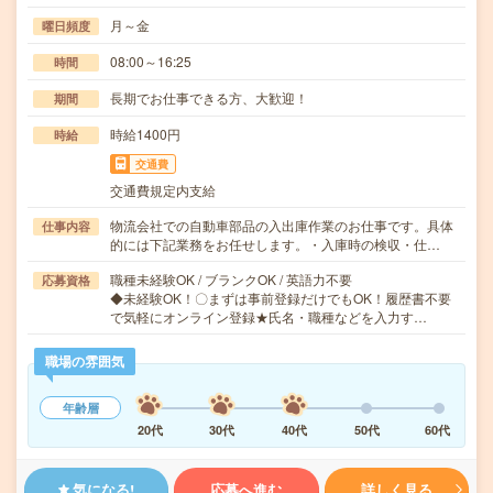
月～金
曜日頻度
08:00～16:25
時間
長期でお仕事できる方、大歓迎！
期間
時給1400円
時給
交通費
交通費規定内支給
物流会社での自動車部品の入出庫作業のお仕事です。具体
仕事内容
的には下記業務をお任せします。・入庫時の検収・仕…
職種未経験OK / ブランクOK / 英語力不要
応募資格
◆未経験OK！〇まずは事前登録だけでもOK！履歴書不要
で気軽にオンライン登録★氏名・職種などを入力す…
職場の雰囲気
年齢層
20代
30代
40代
50代
60代
気になる!
応募へ進む
詳しく見る