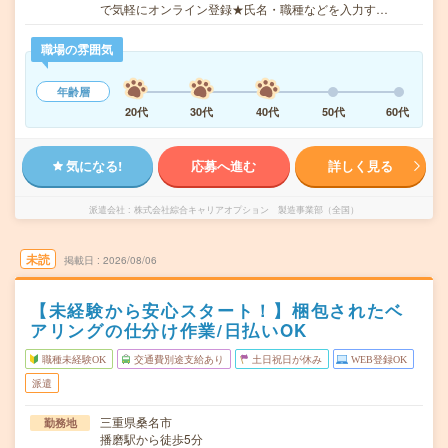
で気軽にオンライン登録★氏名・職種などを入力す…
職場の雰囲気
年齢層
20代
30代
40代
50代
60代
気になる!
応募へ進む
詳しく見る
派遣会社
株式会社綜合キャリアオプション 製造事業部（全国）
未読
掲載日
2026/08/06
【未経験から安心スタート！】梱包されたベ
アリングの仕分け作業/日払いOK
職種未経験OK
交通費別途支給あり
土日祝日が休み
WEB登録OK
派遣
三重県桑名市
勤務地
播磨駅から徒歩5分