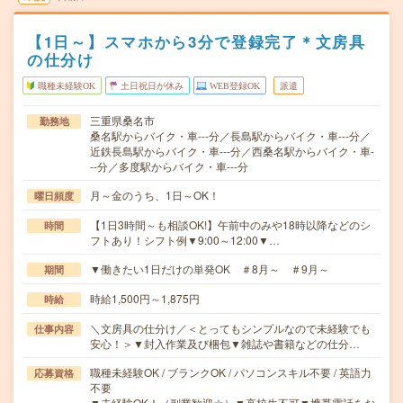
【1日～】スマホから3分で登録完了＊文房具
の仕分け
職種未経験OK
土日祝日が休み
WEB登録OK
派遣
三重県桑名市
勤務地
桑名駅からバイク・車---分／長島駅からバイク・車---分／
近鉄長島駅からバイク・車---分／西桑名駅からバイク・車-
--分／多度駅からバイク・車---分
月～金のうち、1日～OK！
曜日頻度
【1日3時間～も相談OK!】午前中のみや18時以降などのシ
時間
フトあり！シフト例▼9:00～12:00▼…
▼働きたい1日だけの単発OK ＃8月～ ＃9月～
期間
時給1,500円～1,875円
時給
＼文房具の仕分け／＜とってもシンプルなので未経験でも
仕事内容
安心！＞▼封入作業及び梱包▼雑誌や書籍などの仕分…
職種未経験OK / ブランクOK / パソコンスキル不要 / 英語力
応募資格
不要
▼未経験OK！（副業歓迎☆）▼高校生不可▼携帯電話をお