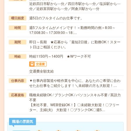
近鉄四日市駅から---分／四日市駅から---分／塩浜駅から---
分／近鉄富田駅から---分／阿倉川駅から---分
週5日のフルタイムのお仕事です。
曜日頻度
週5フルタイムがメインです！＜勤務時間の例＞8:00～
時間
17:008:30～17:309:00～18:…
即日～長期 ★応募から「最短2日後」に勤務OK！スター
期間
ト日はご相談ください。
時給1150円～1400円 ★Wワーク不可
時給
交通費
交通費全額支給
▼仕事内容製造や軽作業を中心に、あなたのご希望に合わ
仕事内容
せたお仕事をご紹介します！＼未経験の方も大歓迎！…
職種未経験OK / ブランクOK / パソコンスキル不要 / 英語力
応募資格
不要
【来社不要、WEB登録OK！】〇未経験大歓迎！〇フリー
ター、主婦(夫) 大歓迎！〇ブランクOK〇週5…
職場の雰囲気