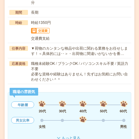
分
長期
期間
時給1350円
時給
交通費
交通費支給
▼荷物のカンタンな検品や出荷に関わる業務をお任せしま
仕事内容
す！＜具体的には‥＞・出荷物に間違いがないかを番…
職種未経験OK / ブランクOK / パソコンスキル不要 / 英語力
応募資格
不要
必要な資格や経験はありません！先ずはお気軽にお問い合
わせください＾＾
職場の雰囲気
年齢層
20代
30代
40代
50代
60代
男女比率
女性
男性
もっと見る