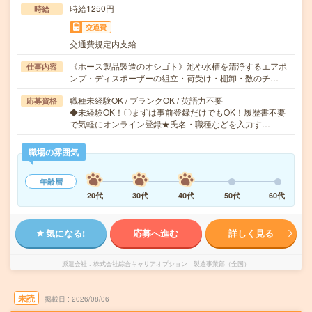
時給1250円
時給
交通費
交通費規定内支給
《ホース製品製造のオシゴト》池や水槽を清浄するエアポ
仕事内容
ンプ・ディスポーザーの組立・荷受け・棚卸・数のチ…
職種未経験OK / ブランクOK / 英語力不要
応募資格
◆未経験OK！〇まずは事前登録だけでもOK！履歴書不要
で気軽にオンライン登録★氏名・職種などを入力す…
職場の雰囲気
年齢層
20代
30代
40代
50代
60代
気になる!
応募へ進む
詳しく見る
派遣会社
株式会社綜合キャリアオプション 製造事業部（全国）
未読
掲載日
2026/08/06