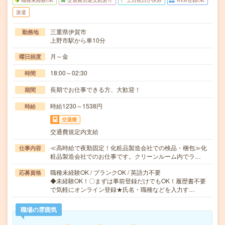
職種未経験OK
交通費別途支給あり
土日祝日が休み
WEB登録OK
派遣
三重県伊賀市
勤務地
上野市駅から車10分
月～金
曜日頻度
18:00～02:30
時間
長期でお仕事できる方、大歓迎！
期間
時給1230～1538円
時給
交通費
交通費規定内支給
≪高時給で夜勤固定！化粧品製造会社での検品・梱包≫化
仕事内容
粧品製造会社でのお仕事です。クリーンルーム内でラ…
職種未経験OK / ブランクOK / 英語力不要
応募資格
◆未経験OK！〇まずは事前登録だけでもOK！履歴書不要
で気軽にオンライン登録★氏名・職種などを入力す…
職場の雰囲気