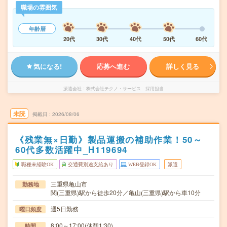
職場の雰囲気
年齢層
20代
30代
40代
50代
60代
気になる!
応募へ進む
詳しく見る
派遣会社
株式会社テクノ・サービス 採用担当
未読
掲載日
2026/08/06
《残業無×日勤》製品運搬の補助作業！50～
60代多数活躍中_H119694
職種未経験OK
交通費別途支給あり
WEB登録OK
派遣
三重県亀山市
勤務地
関(三重県)駅から徒歩20分／亀山(三重県)駅から車10分
週5日勤務
曜日頻度
8:00～17:00(休憩1:30)
時間