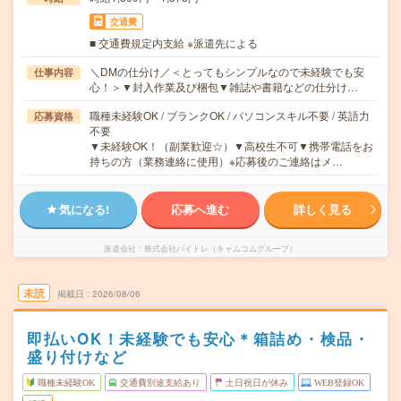
交通費
■ 交通費規定内支給 ※派遣先による
＼DMの仕分け／＜とってもシンプルなので未経験でも安
仕事内容
心！＞▼封入作業及び梱包▼雑誌や書籍などの仕分け…
職種未経験OK / ブランクOK / パソコンスキル不要 / 英語力
応募資格
不要
▼未経験OK！（副業歓迎☆）▼高校生不可▼携帯電話をお
持ちの方（業務連絡に使用）※応募後のご連絡はメ…
気になる!
応募へ進む
詳しく見る
派遣会社
株式会社バイトレ（キャムコムグループ）
未読
掲載日
2026/08/06
即払いOK！未経験でも安心＊箱詰め・検品・
盛り付けなど
職種未経験OK
交通費別途支給あり
土日祝日が休み
WEB登録OK