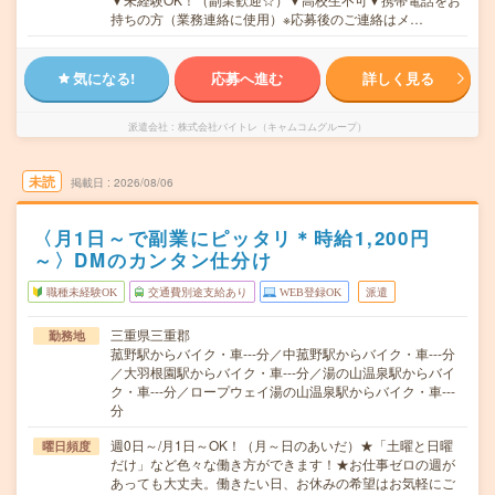
持ちの方（業務連絡に使用）※応募後のご連絡はメ…
気になる!
応募へ進む
詳しく見る
派遣会社
株式会社バイトレ（キャムコムグループ）
未読
掲載日
2026/08/06
〈月1日～で副業にピッタリ＊時給1,200円
～〉DMのカンタン仕分け
職種未経験OK
交通費別途支給あり
WEB登録OK
派遣
三重県三重郡
勤務地
菰野駅からバイク・車---分／中菰野駅からバイク・車---分
／大羽根園駅からバイク・車---分／湯の山温泉駅からバイ
ク・車---分／ロープウェイ湯の山温泉駅からバイク・車---
分
週0日～/月1日～OK！（月～日のあいだ）★「土曜と日曜
曜日頻度
だけ」など色々な働き方ができます！★お仕事ゼロの週が
あっても大丈夫。働きたい日、お休みの希望はお気軽にご