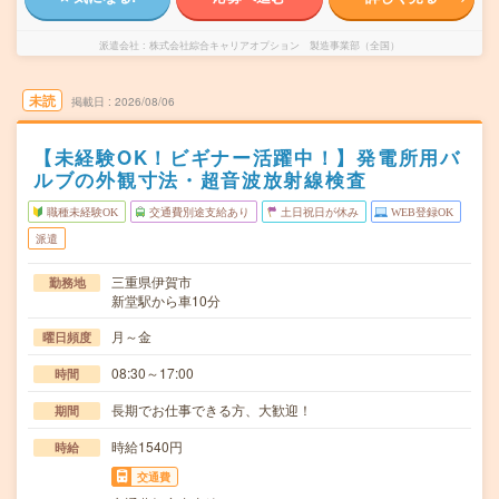
派遣会社
株式会社綜合キャリアオプション 製造事業部（全国）
未読
掲載日
2026/08/06
【未経験OK！ビギナー活躍中！】発電所用バ
ルブの外観寸法・超音波放射線検査
職種未経験OK
交通費別途支給あり
土日祝日が休み
WEB登録OK
派遣
三重県伊賀市
勤務地
新堂駅から車10分
月～金
曜日頻度
08:30～17:00
時間
長期でお仕事できる方、大歓迎！
期間
時給1540円
時給
交通費