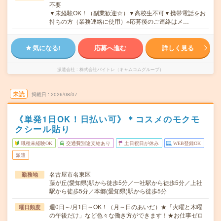
不要
▼未経験OK！（副業歓迎☆）▼高校生不可▼携帯電話をお
持ちの方（業務連絡に使用）※応募後のご連絡はメ…
気になる!
応募へ進む
詳しく見る
派遣会社
株式会社バイトレ（キャムコムグループ）
未読
掲載日
2026/08/07
《単発1日OK！日払い可》＊コスメのモクモ
クシール貼り
職種未経験OK
交通費別途支給あり
土日祝日が休み
WEB登録OK
派遣
名古屋市名東区
勤務地
藤が丘(愛知県)駅から徒歩5分／一社駅から徒歩5分／上社
駅から徒歩5分／本郷(愛知県)駅から徒歩5分
週0日～/月1日～OK！（月～日のあいだ）★「火曜と木曜
曜日頻度
の午後だけ」など色々な働き方ができます！★お仕事ゼロ