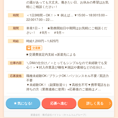
の週があっても大丈夫。働きたい日、お休みの希望はお気
軽にご相談ください！
＜1日3時間～OK！＞▼ 例えば… ▼15:00～18:0015:00～
時間
22:0017:00～22:…
単発1日～！ ★勤務開始日や期間はお気軽にご相談くだ
期間
さい！ ＃8月～ ＃9月～
時給1,200円～1,625円
時給
交通費
■ 交通費規定内支給 ※派遣先による
＼DMの仕分け／＜とってもシンプルなので未経験でも安
仕事内容
心！＞▼封入作業及び梱包▼雑誌や書籍などの仕分け…
職種未経験OK / ブランクOK / パソコンスキル不要 / 英語力
応募資格
不要
▼未経験OK！（副業歓迎☆）▼高校生不可▼携帯電話をお
持ちの方（業務連絡に使用）※応募後のご連絡はメ…
気になる!
応募へ進む
詳しく見る
派遣会社
株式会社バイトレ（キャムコムグループ）