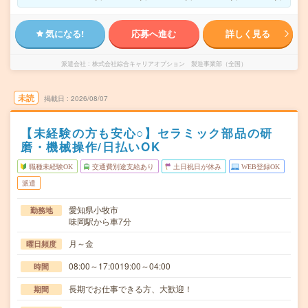
気になる!
応募へ進む
詳しく見る
派遣会社
株式会社綜合キャリアオプション 製造事業部（全国）
未読
掲載日
2026/08/07
【未経験の方も安心○】セラミック部品の研
磨・機械操作/日払いOK
職種未経験OK
交通費別途支給あり
土日祝日が休み
WEB登録OK
派遣
愛知県小牧市
勤務地
味岡駅から車7分
月～金
曜日頻度
08:00～17:0019:00～04:00
時間
長期でお仕事できる方、大歓迎！
期間