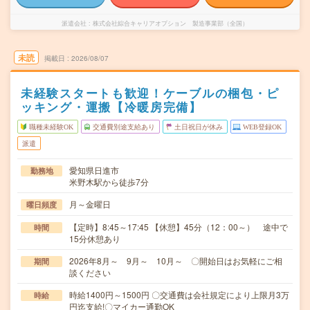
派遣会社
株式会社綜合キャリアオプション 製造事業部（全国）
未読
掲載日
2026/08/07
未経験スタートも歓迎！ケーブルの梱包・ピ
ッキング・運搬【冷暖房完備】
職種未経験OK
交通費別途支給あり
土日祝日が休み
WEB登録OK
派遣
愛知県日進市
勤務地
米野木駅から徒歩7分
月～金曜日
曜日頻度
【定時】8:45～17:45 【休憩】45分（12：00～） 途中で
時間
15分休憩あり
2026年8月～ 9月～ 10月～ 〇開始日はお気軽にご相
期間
談ください
時給1400円～1500円 〇交通費は会社規定により上限月3万
時給
円迄支給!〇マイカー通勤OK