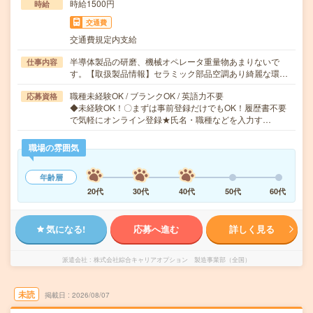
時給1500円
時給
交通費
交通費規定内支給
半導体製品の研磨、機械オペレータ重量物あまりないで
仕事内容
す。【取扱製品情報】セラミック部品空調あり綺麗な環…
職種未経験OK / ブランクOK / 英語力不要
応募資格
◆未経験OK！〇まずは事前登録だけでもOK！履歴書不要
で気軽にオンライン登録★氏名・職種などを入力す…
職場の雰囲気
年齢層
20代
30代
40代
50代
60代
気になる!
応募へ進む
詳しく見る
派遣会社
株式会社綜合キャリアオプション 製造事業部（全国）
未読
掲載日
2026/08/07