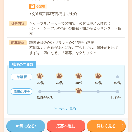
交通費
※交通費実費3万円/月まで支給
＼ケーブルメーカーでの梱包・のお仕事／具体的に
仕事内容
は・・・ケーブルを箱への梱包・棚からピッキング （指
示…
職種未経験OK / ブランクOK / 英語力不要
応募資格
不問体力に自信があればなお可少しでもご興味があれば、
まずは「気になる」「応募」をクリック＊
職場の雰囲気
年齢層
20代
30代
40代
50代
60代
職場の様子
活気がある
しずか
もっと見る
気になる!
応募へ進む
詳しく見る