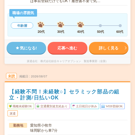
は事前登録だけでもOK！履歴書不要で気…
職場の雰囲気
年齢層
20代
30代
40代
50代
60代
気になる!
応募へ進む
詳しく見る
派遣会社
株式会社綜合キャリアオプション 製造事業部（全国）
未読
掲載日
2026/08/07
【経験不問！未経験○】セラミック部品の組
立・計測/日払いOK
職種未経験OK
交通費別途支給あり
土日祝日が休み
WEB登録OK
派遣
愛知県小牧市
勤務地
味岡駅から車7分