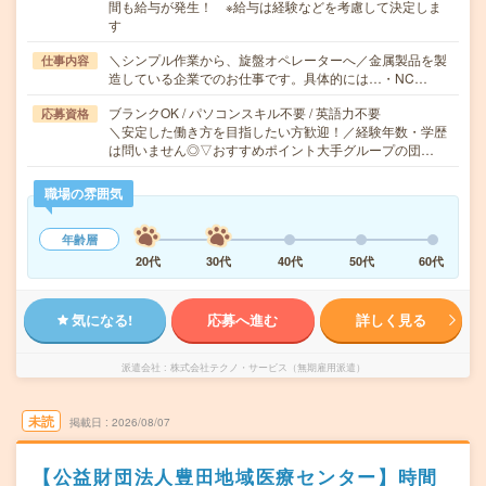
間も給与が発生！ ※給与は経験などを考慮して決定しま
す
＼シンプル作業から、旋盤オペレーターへ／金属製品を製
仕事内容
造している企業でのお仕事です。具体的には…・NC…
ブランクOK / パソコンスキル不要 / 英語力不要
応募資格
＼安定した働き方を目指したい方歓迎！／経験年数・学歴
は問いません◎▽おすすめポイント大手グループの団…
職場の雰囲気
年齢層
20代
30代
40代
50代
60代
気になる!
応募へ進む
詳しく見る
派遣会社
株式会社テクノ・サービス（無期雇用派遣）
未読
掲載日
2026/08/07
【公益財団法人豊田地域医療センター】時間