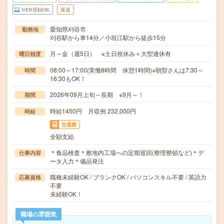
WEB登録OK
派遣
愛知県刈谷市
勤務地
刈谷駅から車14分／小垣江駅から徒歩15分
月～金（週5日） ※土日祝休み＋大型連休有
曜日頻度
08:00～17:00(実働8時間 休憩1時間)※朝型さんは7:30～
時間
16:30もOK！
2026年09月上旬～長期 ※9月～！
期間
時給1450円 月収例 232,000円
時給
交通費
全額支給
＊食品検査＊敷地内工場への定期巡回(整理整頓など)＊デ
仕事内容
ータ入力＊備品発注
職種未経験OK / ブランクOK / パソコンスキル不要 / 英語力
応募資格
不要
未経験OK！
職場の雰囲気