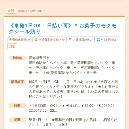
未読
掲載日
2026/08/07
《単発1日OK！日払い可》＊お菓子のモクモ
クシール貼り
職種未経験OK
交通費別途支給あり
土日祝日が休み
WEB登録OK
派遣
愛知県豊田市
勤務地
豊田市駅からバイク・車---分／新豊田駅からバイク・車---
分／浄水駅からバイク・車---分／三河豊田駅からバイク・
車---分／土橋(愛知県)駅からバイク・車---分
週0日～/月1日～OK！（月～日のあいだ）★「火曜と木曜
曜日頻度
の午後だけ」など色々な働き方ができます！★お仕事ゼロ
の週があっても大丈夫。働きたい日、お休みの希望はお気
軽にご相談ください！
＜1日3時間～OK！＞▼ 例えば… ▼15:00～18:0015:00～
時間
22:0017:00～22:…
単発1日～！ ★勤務開始日や期間はお気軽にご相談くだ
期間
さい！ ＃8月～ ＃9月～