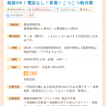
相談OK！電話なし！長期！こつこつ軽作業
職種未経験OK
交通費別途支給あり
土日祝日が休み
残業なし
WEB登録OK
派遣
愛知県豊田市
勤務地
愛環梅坪駅から車4分／上豊田駅から車4分
月～金（週5日） ※【カレンダーあり】土日祝完全にお休
曜日頻度
みです。
08:30～16:00(実働6時間30分 休憩1時間)※【就業時間は
時間
相談可能】～17:15までなどO…
2026年09月上旬～長期 ※9月～！
期間
時給1500円 月収例 195,000円
時給
交通費
全額支給
＜手術室の隣にある器具洗浄roomでのお仕事です＞＊医療
仕事内容
材料（使用済のピンセットなど）の洗浄・専用の…
職種未経験OK / ブランクOK / 英語力不要
応募資格
＊未経験の方歓迎＊未経験の方でも安心スタート！・登録