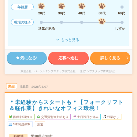
年齢層
20代
30代
40代
50代
60代
職場の様子
活気がある
しずか
もっと見る
気になる!
応募へ進む
詳しく見る
派遣会社
パーソルテンプスタッフ株式会社 （旧テンプスタッフ株式会社）
未読
掲載日
2026/08/07
＊未経験からスタートも＊【フォークリフト
＆軽作業】きれいなオフィス環境！
職種未経験OK
交通費別途支給あり
土日祝日が休み
残業なし
WEB登録OK
派遣
愛知県安城市
勤務地