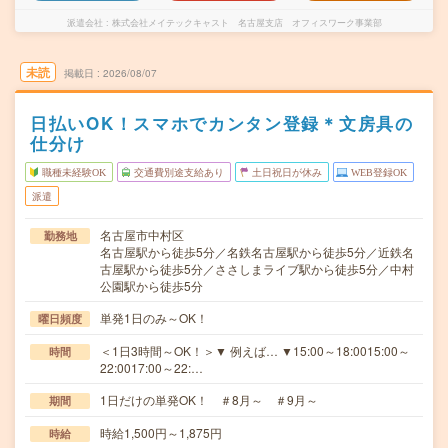
派遣会社
株式会社メイテックキャスト 名古屋支店 オフィスワーク事業部
未読
掲載日
2026/08/07
日払いOK！スマホでカンタン登録＊文房具の
仕分け
職種未経験OK
交通費別途支給あり
土日祝日が休み
WEB登録OK
派遣
名古屋市中村区
勤務地
名古屋駅から徒歩5分／名鉄名古屋駅から徒歩5分／近鉄名
古屋駅から徒歩5分／ささしまライブ駅から徒歩5分／中村
公園駅から徒歩5分
単発1日のみ～OK！
曜日頻度
＜1日3時間～OK！＞▼ 例えば… ▼15:00～18:0015:00～
時間
22:0017:00～22:…
1日だけの単発OK！ ＃8月～ ＃9月～
期間
時給1,500円～1,875円
時給