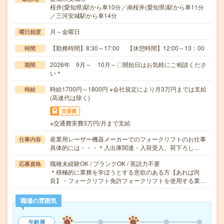
桜井(愛知県)駅から車10分／南桜井(愛知県)駅から車11分
／三河安城駅から車14分
月～金曜日
曜日頻度
【勤務時間】8:30～17:00 【休憩時間】12:00～13：00
時間
2026年 9月～ 10月～〇開始日はお気軽にご相談くださ
期間
い＊
時給1700円～1800円 ※会社規定により月3万円までは支給
時給
(高速代は除く)
交通費
※交通費実費3万円/月まで支給
産業用レーザー機器メーカーでのフォークリフトのお仕事
仕事内容
具体的には・・・＊入出庫関連・入荷受入、荷下ろし…
職種未経験OK / ブランクOK / 英語力不要
応募資格
＊積極的に業務を学ぼうとする意欲のある方【あれば尚
良】・フォークリフト免許フォークリフトを使用する業…
職場の雰囲気
年齢層