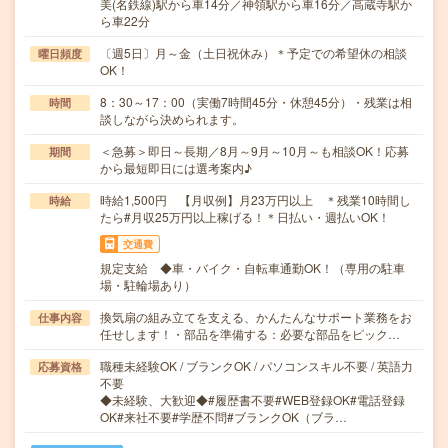
美(名鉄線)駅から車14分／神領駅から車16分／高蔵寺駅か
ら車22分
〔週5日〕月～金（土日祝休み）＊予定での希望休の相談
曜日頻度
OK！
8：30～17：00（実働7時間45分・休憩45分）・残業は相
時間
談しながら決められます。
＜急募＞即日～長期／8月～9月～10月～も相談OK！応募
期間
から最短即日には選考案内♪
時給1,500円 【月収例】月23万円以上 ＊残業10時間し
時給
たら#月収25万円以上稼げる！＊日払い・週払いOK！
交通費
規定支給 ◆車・バイク・自転車通勤OK！（専用の駐車
場・駐輪場あり）
換気扇の組み立てを支える、かんたんなサポート業務をお
仕事内容
任せします！・部品を準備する：必要な部品をピック…
職種未経験OK / ブランクOK / パソコンスキル不要 / 英語力
応募資格
不要
◆未経験、大歓迎◆#履歴書不要#WEB登録OK#電話登録
OK#来社不要#学歴不問#ブランクOK（ブラ…