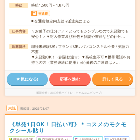
時給1,500円～1,875円
時給
交通費
■ 交通費規定内支給 ※派遣先による
＼お菓子の仕分け／＜とってもシンプルなので未経験でも
仕事内容
安心！＞▼封入作業及び梱包▼雑誌や書籍などの仕分…
職種未経験OK / ブランクOK / パソコンスキル不要 / 英語力
応募資格
不要
▼未経験OK！（副業歓迎☆）▼高校生不可▼携帯電話をお
持ちの方（業務連絡に使用）※応募後のご連絡はメ…
気になる!
応募へ進む
詳しく見る
派遣会社
株式会社バイトレ（キャムコムグループ）
未読
掲載日
2026/08/07
《単発1日OK！日払い可》＊コスメのモクモ
クシール貼り
職種未経験OK
交通費別途支給あり
土日祝日が休み
WEB登録OK