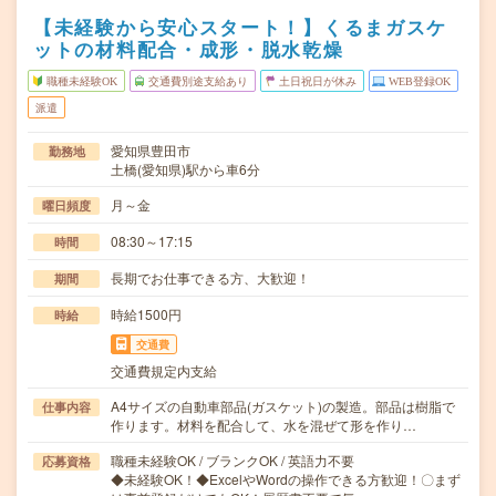
【未経験から安心スタート！】くるまガスケ
ットの材料配合・成形・脱水乾燥
職種未経験OK
交通費別途支給あり
土日祝日が休み
WEB登録OK
派遣
愛知県豊田市
勤務地
土橋(愛知県)駅から車6分
月～金
曜日頻度
08:30～17:15
時間
長期でお仕事できる方、大歓迎！
期間
時給1500円
時給
交通費
交通費規定内支給
A4サイズの自動車部品(ガスケット)の製造。部品は樹脂で
仕事内容
作ります。材料を配合して、水を混ぜて形を作り…
職種未経験OK / ブランクOK / 英語力不要
応募資格
◆未経験OK！◆ExcelやWordの操作できる方歓迎！〇まず