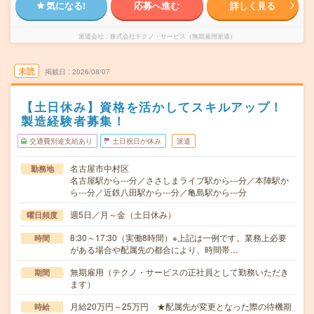
気になる!
応募へ進む
詳しく見る
派遣会社
株式会社テクノ・サービス（無期雇用派遣）
未読
掲載日
2026/08/07
【土日休み】資格を活かしてスキルアップ！
製造経験者募集！
交通費別途支給あり
土日祝日が休み
派遣
名古屋市中村区
勤務地
名古屋駅から---分／ささしまライブ駅から---分／本陣駅か
ら---分／近鉄八田駅から---分／亀島駅から---分
週5日／月～金（土日休み）
曜日頻度
8:30～17:30（実働8時間）※上記は一例です。業務上必要
時間
がある場合や配属先の都合により、時間帯…
無期雇用（テクノ・サービスの正社員として勤務いただき
期間
ます）
月給20万円～25万円 ★配属先が変更となった際の待機期
時給