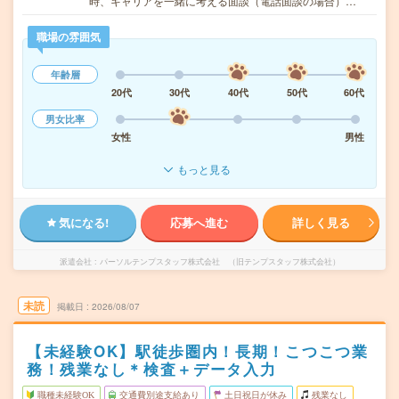
時、キャリアを一緒に考える面談（電話面談の場合）…
職場の雰囲気
年齢層
20代
30代
40代
50代
60代
男女比率
女性
男性
もっと見る
気になる!
応募へ進む
詳しく見る
派遣会社
パーソルテンプスタッフ株式会社 （旧テンプスタッフ株式会社）
未読
掲載日
2026/08/07
【未経験OK】駅徒歩圏内！長期！こつこつ業
務！残業なし＊検査＋データ入力
職種未経験OK
交通費別途支給あり
土日祝日が休み
残業なし