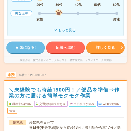
20代
30代
40代
50代
60代
男女比率
女性
男性
もっと見る
気になる!
応募へ進む
詳しく見る
派遣会社
株式会社メイテックキャスト 名古屋支店 オフィスワーク事業部
未読
掲載日
2026/08/07
＼未経験でも時給1500円！／部品を準備⇒作
業の方に届ける簡単モクモク作業
職種未経験OK
交通費別途支給あり
土日祝日が休み
WEB登録OK
派遣
愛知県春日井市
勤務地
春日井(中央本線)駅から徒歩13分／勝川駅から車17分／味