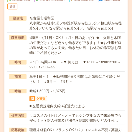
派遣
名古屋市昭和区
勤務地
八事駅から徒歩5分／御器所駅から徒歩5分／桜山駅から徒
歩5分／いりなか駅から徒歩5分／川名駅から徒歩5分
週0日～/月1日～OK！（月～日のあいだ）★「火曜と木曜
曜日頻度
の午後だけ」など色々な働き方ができます！★お仕事ゼロ
の週があっても大丈夫。働きたい日、お休みの希望はお気
軽にご相談ください！
＜1日3時間～OK！＞▼ 例えば… ▼15:00～18:0015:00～
時間
22:0017:00～22:…
単発1日～！ ★勤務開始日や期間はお気軽にご相談くだ
期間
さい！ ＃8月～ ＃9月～
時給1,500円～1,875円
時給
交通費
■ 交通費規定内支給 ※派遣先による
＼コスメの仕分け／＜とってもシンプルなので未経験でも
仕事内容
安心！＞▼封入作業及び梱包▼雑誌や書籍などの仕分…
職種未経験OK / ブランクOK / パソコンスキル不要 / 英語力
応募資格