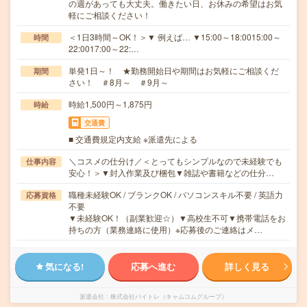
の週があっても大丈夫。働きたい日、お休みの希望はお気
軽にご相談ください！
＜1日3時間～OK！＞▼ 例えば… ▼15:00～18:0015:00～
時間
22:0017:00～22:…
単発1日～！ ★勤務開始日や期間はお気軽にご相談くだ
期間
さい！ ＃8月～ ＃9月～
時給1,500円～1,875円
時給
交通費
■ 交通費規定内支給 ※派遣先による
＼コスメの仕分け／＜とってもシンプルなので未経験でも
仕事内容
安心！＞▼封入作業及び梱包▼雑誌や書籍などの仕分…
職種未経験OK / ブランクOK / パソコンスキル不要 / 英語力
応募資格
不要
▼未経験OK！（副業歓迎☆）▼高校生不可▼携帯電話をお
持ちの方（業務連絡に使用）※応募後のご連絡はメ…
気になる!
応募へ進む
詳しく見る
派遣会社
株式会社バイトレ（キャムコムグループ）