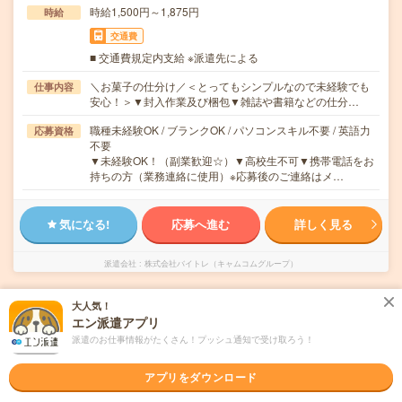
時給1,500円～1,875円
時給
交通費
■ 交通費規定内支給 ※派遣先による
＼お菓子の仕分け／＜とってもシンプルなので未経験でも
仕事内容
安心！＞▼封入作業及び梱包▼雑誌や書籍などの仕分…
職種未経験OK / ブランクOK / パソコンスキル不要 / 英語力
応募資格
不要
▼未経験OK！（副業歓迎☆）▼高校生不可▼携帯電話をお
持ちの方（業務連絡に使用）※応募後のご連絡はメ…
気になる!
応募へ進む
詳しく見る
派遣会社
株式会社バイトレ（キャムコムグループ）
大人気！
未読
掲載日
2026/08/07
エン派遣アプリ
派遣のお仕事情報がたくさん！プッシュ通知で受け取ろう！
自動車部品の組立・検査作業
アプリをダウンロード
職種未経験OK
交通費別途支給あり
土日祝日が休み
派遣