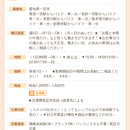
愛知県一宮市
勤務地
尾張一宮駅からバイク・車---分／名鉄一宮駅からバイク・
車---分／木曽川駅からバイク・車---分／新木曽川駅からバ
イク・車---分／妙興寺駅からバイク・車---分
週0日～/月1日～OK！（月～日のあいだ）★「火曜と木曜
曜日頻度
の午後だけ」など色々な働き方ができます！★お仕事ゼロ
の週があっても大丈夫。働きたい日、お休みの希望はお気
軽にご相談ください！
＜1日3時間～OK！＞▼ 例えば… ▼15:00～18:0015:00～
時間
22:0017:00～22:…
単発1日～！ ★勤務開始日や期間はお気軽にご相談くだ
期間
さい！ ＃8月～ ＃9月～
時給1,200円～1,625円
時給
交通費
■ 交通費規定内支給 ※派遣先による
＼コスメの仕分け／＜とってもシンプルなので未経験でも
仕事内容
安心！＞▼封入作業及び梱包▼雑誌や書籍などの仕分…
職種未経験OK / ブランクOK / パソコンスキル不要 / 英語力
応募資格
不要