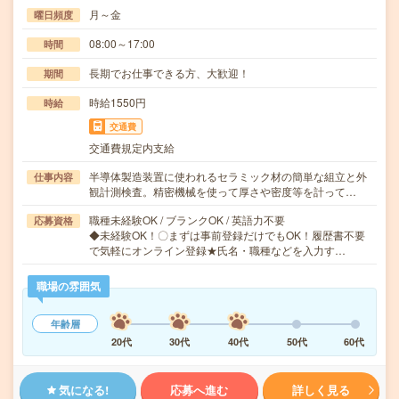
月～金
曜日頻度
08:00～17:00
時間
長期でお仕事できる方、大歓迎！
期間
時給1550円
時給
交通費
交通費規定内支給
半導体製造装置に使われるセラミック材の簡単な組立と外
仕事内容
観計測検査。精密機械を使って厚さや密度等を計って…
職種未経験OK / ブランクOK / 英語力不要
応募資格
◆未経験OK！〇まずは事前登録だけでもOK！履歴書不要
で気軽にオンライン登録★氏名・職種などを入力す…
職場の雰囲気
年齢層
20代
30代
40代
50代
60代
気になる!
応募へ進む
詳しく見る