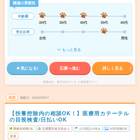
職場の雰囲気
年齢層
20代
30代
40代
50代
60代
男女比率
女性
男性
もっと見る
気になる!
応募へ進む
詳しく見る
派遣会社
株式会社セリオ 人材派遣サカソ
未読
掲載日
2026/08/07
【扶養控除内の相談OK！】医療用カテーテル
の目視検査/日払いOK
職種未経験OK
交通費別途支給あり
土日祝日が休み
WEB登録OK
派遣