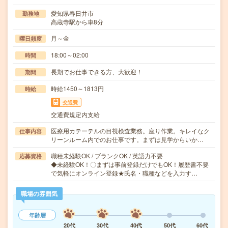
愛知県春日井市
勤務地
高蔵寺駅から車8分
月～金
曜日頻度
18:00～02:00
時間
長期でお仕事できる方、大歓迎！
期間
時給1450～1813円
時給
交通費
交通費規定内支給
医療用カテーテルの目視検査業務。座り作業。キレイなク
仕事内容
リーンルーム内でのお仕事です。まずは見学からいか…
職種未経験OK / ブランクOK / 英語力不要
応募資格
◆未経験OK！〇まずは事前登録だけでもOK！履歴書不要
で気軽にオンライン登録★氏名・職種などを入力す…
職場の雰囲気
年齢層
20代
30代
40代
50代
60代