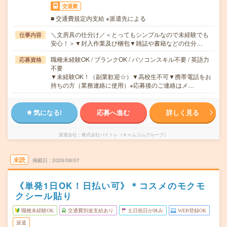
交通費
■ 交通費規定内支給 ※派遣先による
＼文房具の仕分け／＜とってもシンプルなので未経験でも
仕事内容
安心！＞▼封入作業及び梱包▼雑誌や書籍などの仕分…
職種未経験OK / ブランクOK / パソコンスキル不要 / 英語力
応募資格
不要
▼未経験OK！（副業歓迎☆）▼高校生不可▼携帯電話をお
持ちの方（業務連絡に使用）※応募後のご連絡はメ…
気になる!
応募へ進む
詳しく見る
派遣会社
株式会社バイトレ（キャムコムグループ）
未読
掲載日
2026/08/07
《単発1日OK！日払い可》＊コスメのモクモ
クシール貼り
職種未経験OK
交通費別途支給あり
土日祝日が休み
WEB登録OK
派遣