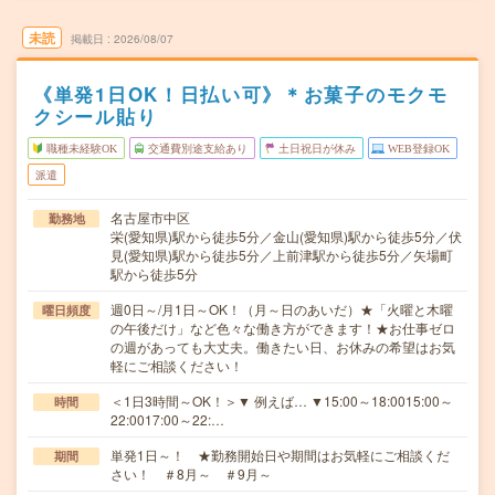
未読
掲載日
2026/08/07
《単発1日OK！日払い可》＊お菓子のモクモ
クシール貼り
職種未経験OK
交通費別途支給あり
土日祝日が休み
WEB登録OK
派遣
名古屋市中区
勤務地
栄(愛知県)駅から徒歩5分／金山(愛知県)駅から徒歩5分／伏
見(愛知県)駅から徒歩5分／上前津駅から徒歩5分／矢場町
駅から徒歩5分
週0日～/月1日～OK！（月～日のあいだ）★「火曜と木曜
曜日頻度
の午後だけ」など色々な働き方ができます！★お仕事ゼロ
の週があっても大丈夫。働きたい日、お休みの希望はお気
軽にご相談ください！
＜1日3時間～OK！＞▼ 例えば… ▼15:00～18:0015:00～
時間
22:0017:00～22:…
単発1日～！ ★勤務開始日や期間はお気軽にご相談くだ
期間
さい！ ＃8月～ ＃9月～