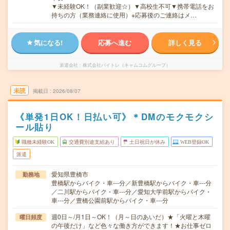
▼未経験OK！（副業歓迎☆）▼高校生不可▼携帯電話をお
持ちの方（業務連絡に使用）※応募後のご連絡はメ…
気になる!
応募へ進む
詳しく見る
派遣会社
株式会社バイトレ（キャムコムグループ）
未読
掲載日
2026/08/07
《単発1日OK！日払い可》＊DMのモクモクシ
ール貼り
職種未経験OK
交通費別途支給あり
土日祝日が休み
WEB登録OK
派遣
愛知県豊橋市
勤務地
豊橋駅からバイク・車---分／新豊橋駅からバイク・車---分
／二川駅からバイク・車---分／愛知大学前駅からバイク・
車---分／豊橋公園前駅からバイク・車---分
週0日～/月1日～OK！（月～日のあいだ）★「火曜と木曜
曜日頻度
の午後だけ」など色々な働き方ができます！★お仕事ゼロ