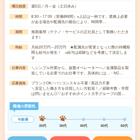
週5日／月～金（土日休み）
曜日頻度
8:30～17:30（実働8時間）※上記は一例です。業務上必要
時間
がある場合や配属先の都合により、時間帯…
無期雇用（テクノ・サービスの正社員として勤務いただき
期間
ます）
月給20万円～25万円 ★配属先が変更となった際の待機期
時給
間も給与が発生！ ※給与は経験などを考慮して決定しま
す
＼シンプル作業から、旋盤オペレーターへ／金属製品を製
仕事内容
造している企業でのお仕事です。具体的には…・NC…
ブランクOK / パソコンスキル不要 / 英語力不要
応募資格
＼安定した働き方を目指したい方歓迎！／経験年数・学歴
は問いません◎▽おすすめポイント大手グループの団…
職場の雰囲気
年齢層
20代
30代
40代
50代
60代