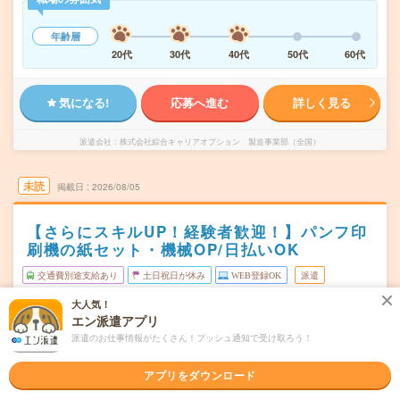
年齢層
20代
30代
40代
50代
60代
気になる!
応募へ進む
詳しく見る
派遣会社
株式会社綜合キャリアオプション 製造事業部（全国）
未読
掲載日
2026/08/05
【さらにスキルUP！経験者歓迎！】パンフ印
刷機の紙セット・機械OP/日払いOK
交通費別途支給あり
土日祝日が休み
WEB登録OK
派遣
大人気！
三重県松阪市
勤務地
エン派遣アプリ
東松阪駅から車10分
派遣のお仕事情報がたくさん！プッシュ通知で受け取ろう！
月～金
曜日頻度
アプリをダウンロード
08:30～17:30
時間