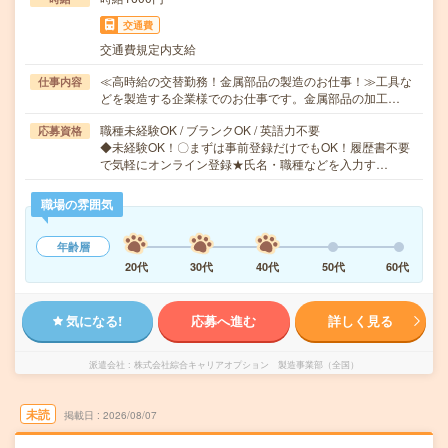
交通費
交通費規定内支給
≪高時給の交替勤務！金属部品の製造のお仕事！≫工具な
仕事内容
どを製造する企業様でのお仕事です。金属部品の加工…
職種未経験OK / ブランクOK / 英語力不要
応募資格
◆未経験OK！〇まずは事前登録だけでもOK！履歴書不要
で気軽にオンライン登録★氏名・職種などを入力す…
職場の雰囲気
年齢層
20代
30代
40代
50代
60代
気になる!
応募へ進む
詳しく見る
派遣会社
株式会社綜合キャリアオプション 製造事業部（全国）
未読
掲載日
2026/08/07