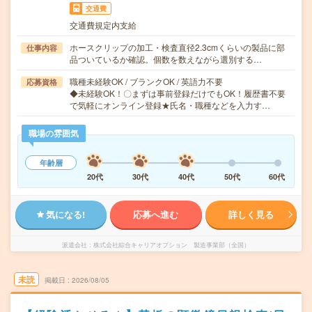
交通費
交通費規定内支給
ホースクリップの加工・検査直径2.3cmくらいの製品に部
仕事内容
品ついているか確認。個数を数えながら選別する…
職種未経験OK / ブランクOK / 英語力不要
応募資格
◆未経験OK！〇まずは事前登録だけでもOK！履歴書不要
で気軽にオンライン登録★氏名・職種などを入力す…
職場の雰囲気
年齢層
20代
30代
40代
50代
60代
気になる!
応募へ進む
詳しく見る
派遣会社
株式会社綜合キャリアオプション 製造事業部（全国）
未読
掲載日
2026/08/05