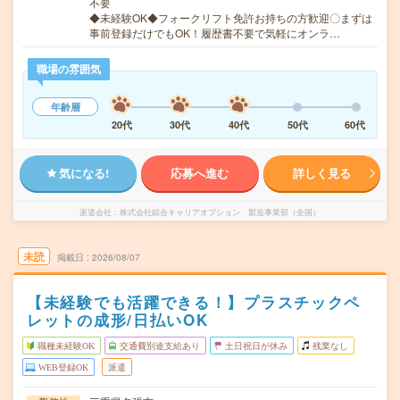
不要
◆未経験OK◆フォークリフト免許お持ちの方歓迎〇まずは
事前登録だけでもOK！履歴書不要で気軽にオンラ…
職場の雰囲気
年齢層
20代
30代
40代
50代
60代
気になる!
応募へ進む
詳しく見る
派遣会社
株式会社綜合キャリアオプション 製造事業部（全国）
未読
掲載日
2026/08/07
【未経験でも活躍できる！】プラスチックペ
レットの成形/日払いOK
職種未経験OK
交通費別途支給あり
土日祝日が休み
残業なし
WEB登録OK
派遣