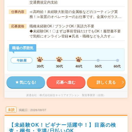
交通費規定内支給
≪高時給！未経験大歓迎の金属板などのコーティング業
仕事内容
務！≫装置のオペレーターのお仕事です。金属やガラス…
職種未経験OK / ブランクOK / 英語力不要
応募資格
◆未経験OK！〇まずは事前登録だけでもOK！履歴書不要
で気軽にオンライン登録★氏名・職種などを入力す…
職場の雰囲気
年齢層
20代
30代
40代
50代
60代
気になる!
応募へ進む
詳しく見る
派遣会社
株式会社綜合キャリアオプション 製造事業部（全国）
未読
掲載日
2026/08/07
【未経験OK！ビギナー活躍中！】目薬の検
査・梱包・充填/日払いOK