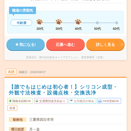
職場の雰囲気
年齢層
20代
30代
40代
50代
60代
気になる!
応募へ進む
詳しく見る
派遣会社
株式会社綜合キャリアオプション 製造事業部（全国）
未読
掲載日
2026/08/07
【誰でもはじめは初心者！】シリコン成型・
外観寸法検査・設備点検・交換洗浄
職種未経験OK
交通費別途支給あり
土日祝日が休み
WEB登録OK
派遣
三重県四日市市
勤務地
月～金
曜日頻度