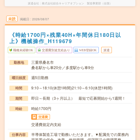
派遣会社
株式会社綜合キャリアオプション 製造事業部（全国）
未読
掲載日
2026/08/07
《時給1700円×残業40H×年間休日180日以
上》機械操作_H119679
職種未経験OK
交通費別途支給あり
WEB登録OK
派遣
三重県桑名市
勤務地
桑名駅から車20分／多度駅から車9分
週5日勤務
曜日頻度
9:10～18:10(休憩1時間)21:10～6:10(休憩1時間)
時間
即日～長期（3ヶ月以上） 最短で応募開始から1週間！
期間
時給1700円
時給
交通費
交通費規定内支給
半導体製造工場で勤務いただきます。▼配属先での業務内
仕事内容
容装置の保全、改善、維持管理、保守部品の管理業務…