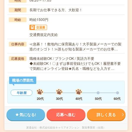
時間
長期でお仕事できる方、大歓迎！
期間
時給1500円
時給
交通費
交通費規定内支給
≪急募！！敷地内に保育園あり！大手製薬メーカーでの製
仕事内容
造のオシゴト！≫誰もが知る製薬メーカーでのお仕事…
職種未経験OK / ブランクOK / 英語力不要
応募資格
◆未経験OK！〇まずは事前登録だけでもOK！履歴書不要
で気軽にオンライン登録★氏名・職種などを入力す…
職場の雰囲気
年齢層
20代
30代
40代
50代
60代
気になる!
応募へ進む
詳しく見る
派遣会社
株式会社綜合キャリアオプション 製造事業部（全国）