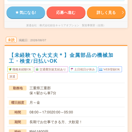
気になる!
応募へ進む
詳しく見る
派遣会社
株式会社綜合キャリアオプション 製造事業部（全国）
未読
掲載日
2026/08/07
【未経験でも大丈夫＊】金属部品の機械加
工・検査/日払いOK
職種未経験OK
交通費別途支給あり
土日祝日が休み
WEB登録OK
派遣
三重県三重郡
勤務地
保々駅から車7分
月～金
曜日頻度
08:00～17:0020:00～05:00
時間
長期でお仕事できる方、大歓迎！
期間
時給1600円
時給