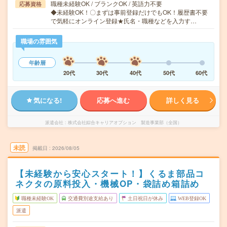
職種未経験OK / ブランクOK / 英語力不要
応募資格
◆未経験OK！〇まずは事前登録だけでもOK！履歴書不要
で気軽にオンライン登録★氏名・職種などを入力す…
職場の雰囲気
年齢層
20代
30代
40代
50代
60代
気になる!
応募へ進む
詳しく見る
派遣会社
株式会社綜合キャリアオプション 製造事業部（全国）
未読
掲載日
2026/08/05
【未経験から安心スタート！】くるま部品コ
ネクタの原料投入・機械OP・袋詰め箱詰め
職種未経験OK
交通費別途支給あり
土日祝日が休み
WEB登録OK
派遣