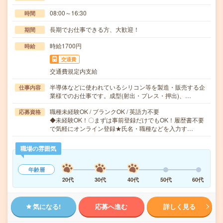
08:00～16:30
時間
長期でお仕事できる方、大歓迎！
期間
時給1700円
時給
交通費
交通費規定内支給
半導体などに使われているシリコン等を製造・販売する企
仕事内容
業様でのお仕事です。成型(射出・プレス・押出)、…
職種未経験OK / ブランクOK / 英語力不要
応募資格
◆未経験OK！〇まずは事前登録だけでもOK！履歴書不要
で気軽にオンライン登録★氏名・職種などを入力す…
職場の雰囲気
年齢層
20代
30代
40代
50代
60代
気になる!
応募へ進む
詳しく見る