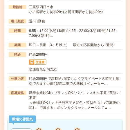
三重県四日市市
勤務地
小古曽駅から徒歩20分／河原田駅から徒歩20分
週5日勤務
曜日頻度
6:55～15:00(休憩1時間)14:55～22:00(休憩1時間)21:55～
時間
7:00(休憩1時…
即日～長期（3ヶ月以上） 最短で応募開始から1週間！
期間
時給2000円
時給
交通費
交通費規定内支給
時給2000円で高時給○残業もなくプライベートの時間も確
仕事内容
保できます○樹脂製造工場での機械オペレーター…
職種未経験OK / ブランクOK / パソコンスキル不要 / 英語力
応募資格
不要
＜未経験OK！＞＃学歴不問＃髪色・髪型自由！○応募後の
流れ「応募する」ボタンをクリック↓メールにてw…
職場の雰囲気