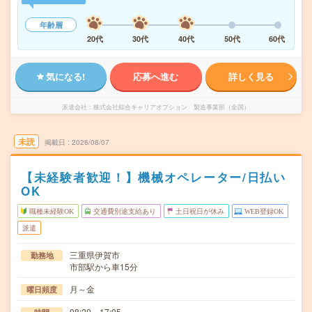
年齢層
20代
30代
40代
50代
60代
気になる!
応募へ進む
詳しく見る
派遣会社
株式会社綜合キャリアオプション 製造事業部（全国）
未読
掲載日
2026/08/07
【未経験者歓迎！】機械オペレーター/日払い
OK
職種未経験OK
交通費別途支給あり
土日祝日が休み
WEB登録OK
派遣
三重県伊賀市
勤務地
市部駅から車15分
月～金
曜日頻度
08:20～17:05