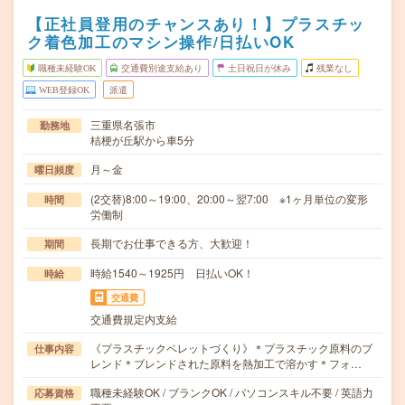
【正社員登用のチャンスあり！】プラスチッ
ク着色加工のマシン操作/日払いOK
職種未経験OK
交通費別途支給あり
土日祝日が休み
残業なし
WEB登録OK
派遣
三重県名張市
勤務地
桔梗が丘駅から車5分
月～金
曜日頻度
(2交替)8:00～19:00、20:00～翌7:00 ※1ヶ月単位の変形
時間
労働制
長期でお仕事できる方、大歓迎！
期間
時給1540～1925円 日払いOK！
時給
交通費
交通費規定内支給
《プラスチックペレットづくり》＊プラスチック原料のブ
仕事内容
レンド＊ブレンドされた原料を熱加工で溶かす＊フォ…
職種未経験OK / ブランクOK / パソコンスキル不要 / 英語力
応募資格