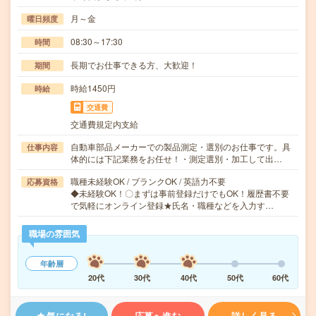
月～金
曜日頻度
08:30～17:30
時間
長期でお仕事できる方、大歓迎！
期間
時給1450円
時給
交通費
交通費規定内支給
自動車部品メーカーでの製品測定・選別のお仕事です。具
仕事内容
体的には下記業務をお任せ！・測定選別・加工して出…
職種未経験OK / ブランクOK / 英語力不要
応募資格
◆未経験OK！〇まずは事前登録だけでもOK！履歴書不要
で気軽にオンライン登録★氏名・職種などを入力す…
職場の雰囲気
年齢層
20代
30代
40代
50代
60代
気になる!
応募へ進む
詳しく見る