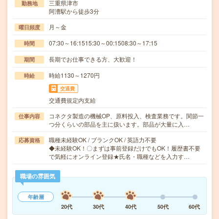
三重県津市
勤務地
阿漕駅から徒歩3分
月～金
曜日頻度
07:30～16:1515:30～00:1508:30～17:15
時間
長期でお仕事できる方、大歓迎！
期間
時給1130～1270円
時給
交通費
交通費規定内支給
コネクタ製造の機械OP、原料投入、検査業務です。関節一
仕事内容
つ分くらいの部品を主に扱います。部品が大量に入…
職種未経験OK / ブランクOK / 英語力不要
応募資格
◆未経験OK！〇まずは事前登録だけでもOK！履歴書不要
で気軽にオンライン登録★氏名・職種などを入力す…
職場の雰囲気
年齢層
20代
30代
40代
50代
60代