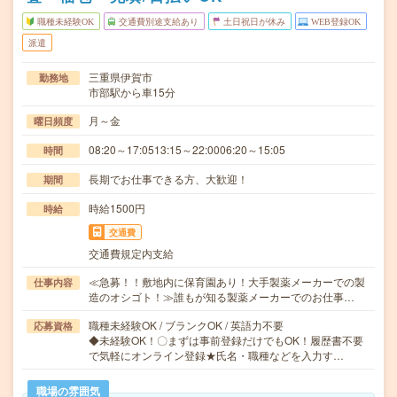
職種未経験OK
交通費別途支給あり
土日祝日が休み
WEB登録OK
派遣
三重県伊賀市
勤務地
市部駅から車15分
月～金
曜日頻度
08:20～17:0513:15～22:0006:20～15:05
時間
長期でお仕事できる方、大歓迎！
期間
時給1500円
時給
交通費
交通費規定内支給
≪急募！！敷地内に保育園あり！大手製薬メーカーでの製
仕事内容
造のオシゴト！≫誰もが知る製薬メーカーでのお仕事…
職種未経験OK / ブランクOK / 英語力不要
応募資格
◆未経験OK！〇まずは事前登録だけでもOK！履歴書不要
で気軽にオンライン登録★氏名・職種などを入力す…
職場の雰囲気