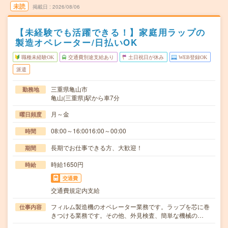
未読
掲載日
2026/08/06
【未経験でも活躍できる！】家庭用ラップの
製造オペレーター/日払いOK
職種未経験OK
交通費別途支給あり
土日祝日が休み
WEB登録OK
派遣
三重県亀山市
勤務地
亀山(三重県)駅から車7分
月～金
曜日頻度
08:00～16:0016:00～00:00
時間
長期でお仕事できる方、大歓迎！
期間
時給1650円
時給
交通費
交通費規定内支給
フィルム製造機のオペレーター業務です。ラップを芯に巻
仕事内容
きつける業務です。その他、外見検査、簡単な機械の…