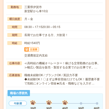
三重県伊賀市
勤務地
新堂駅から車10分
月～金
曜日頻度
08:30～17:1520:30～05:15
時間
長期でお仕事できる方、大歓迎！
期間
時給1540円
時給
交通費
交通費規定内支給
≪高時給の機械オペレーター！稼げる交替勤務のお仕事。
仕事内容
≫幅広い製品を販売・製造する企業でのお仕事です。…
職種未経験OK / ブランクOK / 英語力不要
応募資格
◆未経験OK！〇まずは事前登録だけでもOK！履歴書不要
で気軽にオンライン登録★氏名・職種などを入力す…
職場の雰囲気
年齢層
20代
30代
40代
50代
60代