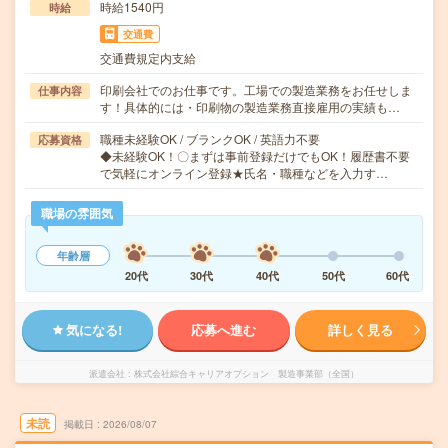
時給1540円
時給
交通費
交通費規定内支給
印刷会社でのお仕事です。工場での製造業務をお任せしま
仕事内容
す！具体的には・印刷物の製造業務直接雇用の実績も…
職種未経験OK / ブランクOK / 英語力不要
応募資格
◆未経験OK！〇まずは事前登録だけでもOK！履歴書不要
で気軽にオンライン登録★氏名・職種などを入力す…
職場の雰囲気
年齢層
20代
30代
40代
50代
60代
気になる!
応募へ進む
詳しく見る
派遣会社
株式会社綜合キャリアオプション 製造事業部（全国）
未読
掲載日
2026/08/07