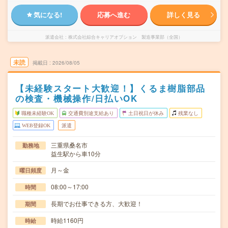
気になる!
応募へ進む
詳しく見る
派遣会社
株式会社綜合キャリアオプション 製造事業部（全国）
未読
掲載日
2026/08/05
【未経験スタート大歓迎！】くるま樹脂部品
の検査・機械操作/日払いOK
職種未経験OK
交通費別途支給あり
土日祝日が休み
残業なし
WEB登録OK
派遣
三重県桑名市
勤務地
益生駅から車10分
月～金
曜日頻度
08:00～17:00
時間
長期でお仕事できる方、大歓迎！
期間
時給1160円
時給