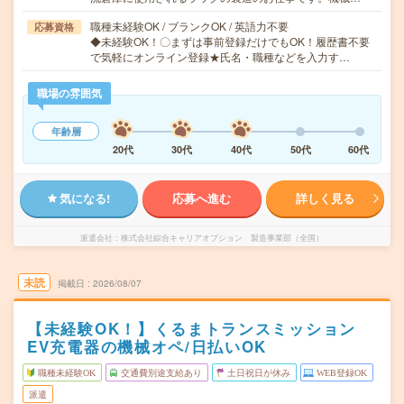
職種未経験OK / ブランクOK / 英語力不要
応募資格
◆未経験OK！〇まずは事前登録だけでもOK！履歴書不要
で気軽にオンライン登録★氏名・職種などを入力す…
職場の雰囲気
年齢層
20代
30代
40代
50代
60代
気になる!
応募へ進む
詳しく見る
派遣会社
株式会社綜合キャリアオプション 製造事業部（全国）
未読
掲載日
2026/08/07
【未経験OK！】くるまトランスミッション
EV充電器の機械オペ/日払いOK
職種未経験OK
交通費別途支給あり
土日祝日が休み
WEB登録OK
派遣