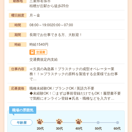
三重県名張市
勤務地
桔梗が丘駅から徒歩25分
月～金
曜日頻度
08:00～19:0020:00～07:00
時間
長期でお仕事できる方、大歓迎！
期間
時給1540円
時給
交通費
交通費規定内支給
≪欠員の為急募！プラスチックの成型オペレーター業
仕事内容
務！！≫プラスチックの原料を製造する企業様でお仕事
で…
職種未経験OK / ブランクOK / 英語力不要
応募資格
◆未経験OK！〇まずは事前登録だけでもOK！履歴書不要
で気軽にオンライン登録★氏名・職種などを入力す…
職場の雰囲気
年齢層
20代
30代
40代
50代
60代