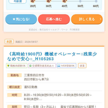
年齢層
20代
30代
40代
50代
60代
気になる!
応募へ進む
詳しく見る
派遣会社
株式会社ウィルオブ・ワーク FO事業部
未読
掲載日
2026/08/07
《高時給1900円》機械オペレーター○残業少
なめで安心○_H105263
職種未経験OK
交通費別途支給あり
WEB登録OK
派遣
三重県四日市市
勤務地
四日市駅から車7分
週5日勤務
曜日頻度
8:20～16:30(休憩0:50)16:20～0:30(休憩0:50)0:20～
時間
8:30(休憩0:…
即日～長期（3ヶ月以上） 最短で応募開始から1週間！
期間