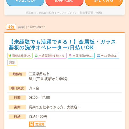
派遣会社
株式会社綜合キャリアオプション 製造事業部（全国）
未読
掲載日
2026/08/07
【未経験でも活躍できる！】金属板・ガラス
基板の洗浄オペレーター/日払いOK
職種未経験OK
交通費別途支給あり
土日祝日が休み
WEB登録OK
派遣
三重県桑名市
勤務地
星川(三重県)駅から車9分
月～金
曜日頻度
08:00～17:00
時間
長期でお仕事できる方、大歓迎！
期間
時給1490円
時給
交通費