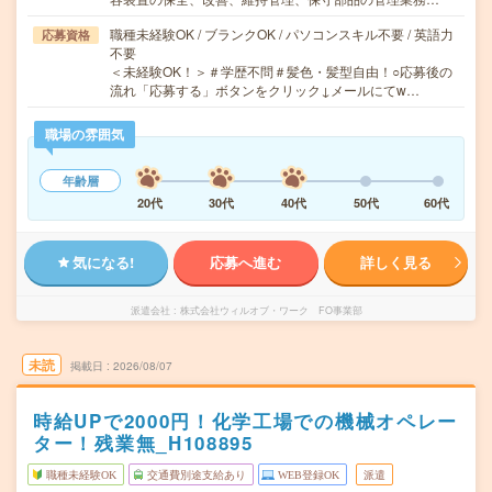
職種未経験OK / ブランクOK / パソコンスキル不要 / 英語力
応募資格
不要
＜未経験OK！＞＃学歴不問＃髪色・髪型自由！○応募後の
流れ「応募する」ボタンをクリック↓メールにてw…
職場の雰囲気
年齢層
20代
30代
40代
50代
60代
気になる!
応募へ進む
詳しく見る
派遣会社
株式会社ウィルオブ・ワーク FO事業部
未読
掲載日
2026/08/07
時給UPで2000円！化学工場での機械オペレー
ター！残業無_H108895
職種未経験OK
交通費別途支給あり
WEB登録OK
派遣