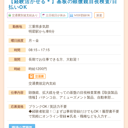
【経験活かせる＊】基板の顕微鏡目視検査/日
払いOK
交通費別途支給あり
土日祝日が休み
WEB登録OK
派遣
三重県多気郡
勤務地
明星駅から車6分
月～金
曜日頻度
08:15～17:15
時間
長期でお仕事できる方、大歓迎！
期間
時給1200円
時給
交通費
交通費規定内支給
顕微鏡、拡大鏡を使っての基盤の目視検査業務【取扱製品
仕事内容
情報】パチンコ台、アミューズメント製品、自動車部…
ブランクOK / 英語力不要
応募資格
◆経験者歓迎！〇まずは事前登録だけでもOK！履歴書不要
で気軽にオンライン登録★氏名・職種などを入力す…
職場の雰囲気