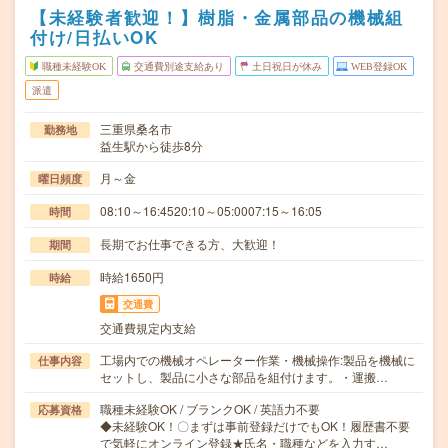
【未経験者歓迎！】樹脂・金属部品の機械組
付け/日払いOK
職種未経験OK
交通費別途支給あり
土日祝日が休み
WEB登録OK
派遣
三重県桑名市
勤務地
益生駅から徒歩8分
月～金
曜日頻度
08:10～16:4520:10～05:0007:15～16:05
時間
長期でお仕事できる方、大歓迎！
期間
時給1650円
時給
交通費
交通費規定内支給
工場内での機械オペレーター作業・機械操作:製品を機械に
仕事内容
セットし、製品に小さな部品を組付けます。・運搬…
職種未経験OK / ブランクOK / 英語力不要
応募資格
◆未経験OK！〇まずは事前登録だけでもOK！履歴書不要
で気軽にオンライン登録★氏名・職種などを入力す…