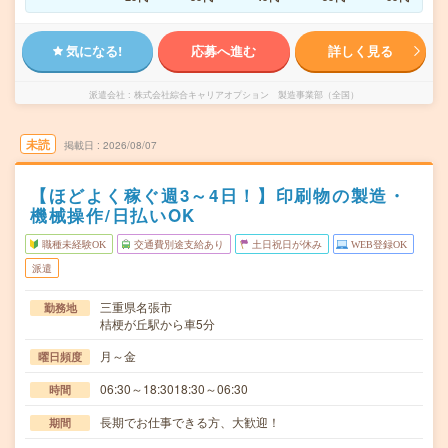
気になる!
応募へ進む
詳しく見る
派遣会社
株式会社綜合キャリアオプション 製造事業部（全国）
未読
掲載日
2026/08/07
【ほどよく稼ぐ週3～4日！】印刷物の製造・
機械操作/日払いOK
職種未経験OK
交通費別途支給あり
土日祝日が休み
WEB登録OK
派遣
三重県名張市
勤務地
桔梗が丘駅から車5分
月～金
曜日頻度
06:30～18:3018:30～06:30
時間
長期でお仕事できる方、大歓迎！
期間