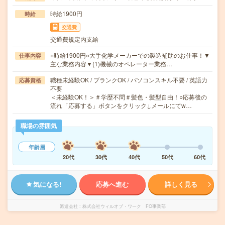
時給1900円
時給
交通費
交通費規定内支給
○時給1900円○大手化学メーカーでの製造補助のお仕事！▼
仕事内容
主な業務内容▼(1)機械のオペレーター業務…
職種未経験OK / ブランクOK / パソコンスキル不要 / 英語力
応募資格
不要
＜未経験OK！＞＃学歴不問＃髪色・髪型自由！○応募後の
流れ「応募する」ボタンをクリック↓メールにてw…
職場の雰囲気
年齢層
20代
30代
40代
50代
60代
気になる!
応募へ進む
詳しく見る
派遣会社
株式会社ウィルオブ・ワーク FO事業部