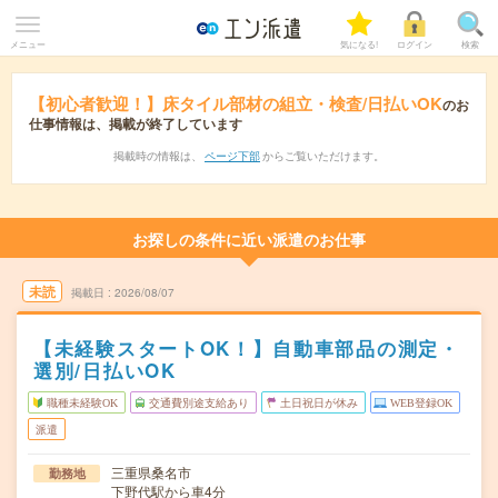
メニュー
気になる!
ログイン
検索
【初心者歓迎！】床タイル部材の組立・検査/日払いOK
のお
仕事情報は、掲載が終了しています
掲載時の情報は、
ページ下部
からご覧いただけます。
お探しの条件に近い派遣のお仕事
未読
掲載日
2026/08/07
【未経験スタートOK！】自動車部品の測定・
選別/日払いOK
職種未経験OK
交通費別途支給あり
土日祝日が休み
WEB登録OK
派遣
三重県桑名市
勤務地
下野代駅から車4分