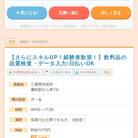
気になる!
応募へ進む
詳しく見る
派遣会社
パーソルテンプスタッフ株式会社 （旧テンプスタッフ株式会社）
未読
掲載日
2026/08/07
【さらにスキルUP！経験者歓迎！】飲料品の
品質検査・データ入力/日払いOK
交通費別途支給あり
土日祝日が休み
WEB登録OK
派遣
三重県伊賀市
勤務地
桑町駅から車7分
月～金
曜日頻度
09:00～17:30
時間
長期でお仕事できる方、大歓迎！
期間
時給1470円
時給