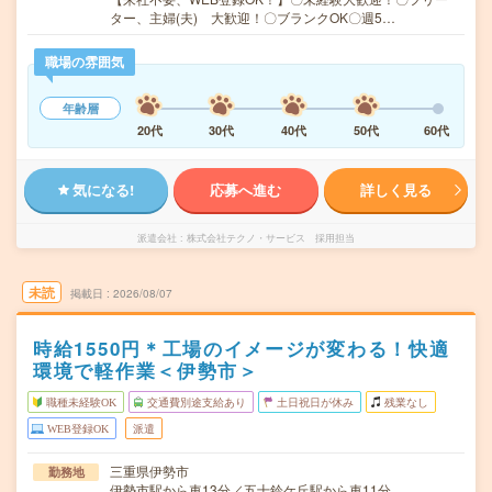
ター、主婦(夫) 大歓迎！〇ブランクOK〇週5…
職場の雰囲気
年齢層
20代
30代
40代
50代
60代
気になる!
応募へ進む
詳しく見る
派遣会社
株式会社テクノ・サービス 採用担当
未読
掲載日
2026/08/07
時給1550円＊工場のイメージが変わる！快適
環境で軽作業＜伊勢市＞
職種未経験OK
交通費別途支給あり
土日祝日が休み
残業なし
WEB登録OK
派遣
三重県伊勢市
勤務地
伊勢市駅から車13分／五十鈴ケ丘駅から車11分