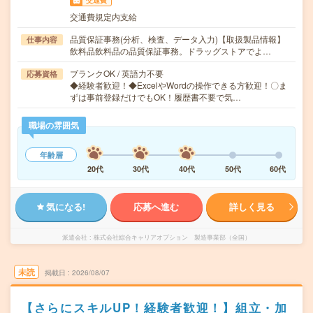
交通費
交通費規定内支給
品質保証事務(分析、検査、データ入力)【取扱製品情報】
仕事内容
飲料品飲料品の品質保証事務。ドラッグストアでよ…
ブランクOK / 英語力不要
応募資格
◆経験者歓迎！◆ExcelやWordの操作できる方歓迎！〇ま
ずは事前登録だけでもOK！履歴書不要で気…
職場の雰囲気
年齢層
20代
30代
40代
50代
60代
気になる!
応募へ進む
詳しく見る
派遣会社
株式会社綜合キャリアオプション 製造事業部（全国）
未読
掲載日
2026/08/07
【さらにスキルUP！経験者歓迎！】組立・加