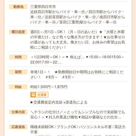
三重県四日市市
勤務地
近鉄四日市駅からバイク・車---分／四日市駅からバイク・
車---分／近鉄富田駅からバイク・車---分／南四日市駅から
バイク・車---分／富田(三重県)駅からバイク・車---分
週0日～/月1日～OK！（月～日のあいだ）★「火曜と木曜
曜日頻度
の午後だけ」など色々な働き方ができます！★お仕事ゼロ
の週があっても大丈夫。働きたい日、お休みの希望はお気
軽にご相談ください！
＜1日3時間～OK！＞▼ 例えば… ▼15:00～18:0015:00～
時間
22:0017:00～22:…
単発1日～！ ★勤務開始日や期間はお気軽にご相談くだ
期間
さい！ ＃8月～ ＃9月～
時給1,500円～1,875円
時給
交通費
■ 交通費規定内支給 ※派遣先による
＼チラシの仕分け／＜とってもシンプルなので未経験でも
仕事内容
安心！＞▼封入作業及び梱包▼雑誌や書籍などの仕分…
職種未経験OK / ブランクOK / パソコンスキル不要 / 英語力
応募資格
不要