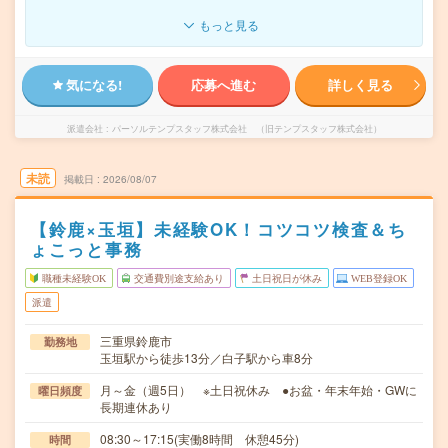
もっと見る
気になる!
応募へ進む
詳しく見る
派遣会社
パーソルテンプスタッフ株式会社 （旧テンプスタッフ株式会社）
未読
掲載日
2026/08/07
【鈴鹿×玉垣】未経験OK！コツコツ検査＆ち
ょこっと事務
職種未経験OK
交通費別途支給あり
土日祝日が休み
WEB登録OK
派遣
三重県鈴鹿市
勤務地
玉垣駅から徒歩13分／白子駅から車8分
月～金（週5日） ※土日祝休み ●お盆・年末年始・GWに
曜日頻度
長期連休あり
08:30～17:15(実働8時間 休憩45分)
時間