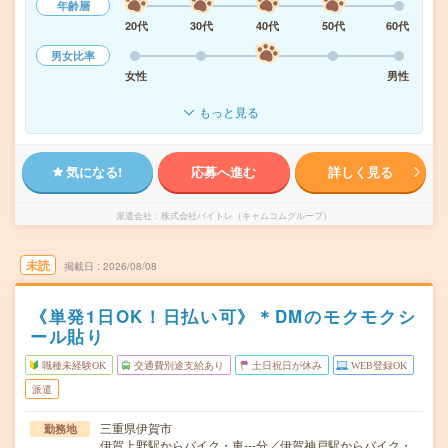
年齢層
20代
30代
40代
50代
60代
男女比率
女性
男性
もっと見る
気になる!
応募へ進む
詳しく見る
派遣会社
株式会社バイトレ（キャムコムグループ）
未読
掲載日
2026/08/08
《単発1日OK！日払い可》＊DMのモクモクシ
ール貼り
職種未経験OK
交通費別途支給あり
土日祝日が休み
WEB登録OK
派遣
三重県伊賀市
勤務地
伊賀上野駅からバイク・車---分／伊賀神戸駅からバイク・