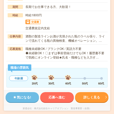
長期でお仕事できる方、大歓迎！
期間
時給1800円
時給
交通費
交通費規定内支給
酒類の製造ラインお酒が充填された瓶のラベル張り、ライ
仕事内容
ンで流れてくる瓶の異物検査、機械オペレーション。…
職種未経験OK / ブランクOK / 英語力不要
応募資格
◆未経験OK！〇まずは事前登録だけでもOK！履歴書不要
で気軽にオンライン登録★氏名・職種などを入力す…
職場の雰囲気
年齢層
20代
30代
40代
50代
60代
気になる!
応募へ進む
詳しく見る
派遣会社
株式会社綜合キャリアオプション 製造事業部（全国）