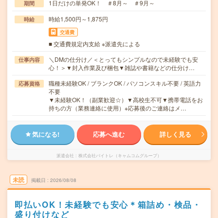
1日だけの単発OK！ ＃8月～ ＃9月～
期間
時給1,500円～1,875円
時給
交通費
■ 交通費規定内支給 ※派遣先による
＼DMの仕分け／＜とってもシンプルなので未経験でも安
仕事内容
心！＞▼封入作業及び梱包▼雑誌や書籍などの仕分け…
職種未経験OK / ブランクOK / パソコンスキル不要 / 英語力
応募資格
不要
▼未経験OK！（副業歓迎☆）▼高校生不可▼携帯電話をお
持ちの方（業務連絡に使用）※応募後のご連絡はメ…
気になる!
応募へ進む
詳しく見る
派遣会社
株式会社バイトレ（キャムコムグループ）
未読
掲載日
2026/08/08
即払いOK！未経験でも安心＊箱詰め・検品・
盛り付けなど