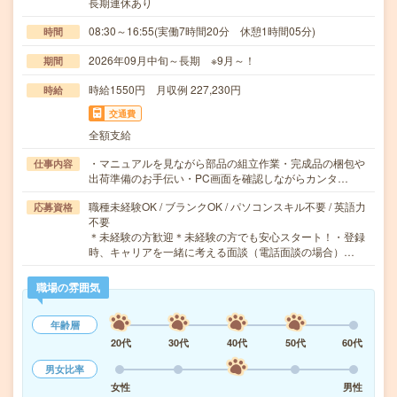
長期連休あり
08:30～16:55(実働7時間20分 休憩1時間05分)
時間
2026年09月中旬～長期 ※9月～！
期間
時給1550円 月収例 227,230円
時給
交通費
全額支給
・マニュアルを見ながら部品の組立作業・完成品の梱包や
仕事内容
出荷準備のお手伝い・PC画面を確認しながらカンタ…
職種未経験OK / ブランクOK / パソコンスキル不要 / 英語力
応募資格
不要
＊未経験の方歓迎＊未経験の方でも安心スタート！・登録
時、キャリアを一緒に考える面談（電話面談の場合）…
職場の雰囲気
年齢層
20代
30代
40代
50代
60代
男女比率
女性
男性