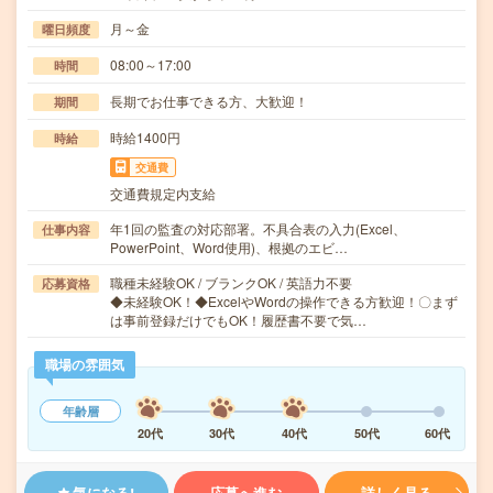
月～金
曜日頻度
08:00～17:00
時間
長期でお仕事できる方、大歓迎！
期間
時給1400円
時給
交通費
交通費規定内支給
年1回の監査の対応部署。不具合表の入力(Excel、
仕事内容
PowerPoint、Word使用)、根拠のエビ…
職種未経験OK / ブランクOK / 英語力不要
応募資格
◆未経験OK！◆ExcelやWordの操作できる方歓迎！〇まず
は事前登録だけでもOK！履歴書不要で気…
職場の雰囲気
年齢層
20代
30代
40代
50代
60代
気になる!
応募へ進む
詳しく見る