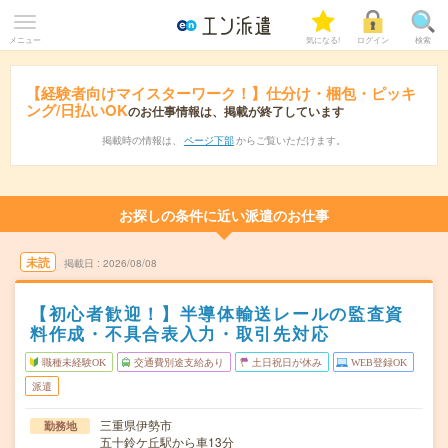
メニュー
気になる!
ログイン
検索
【経験者向けマイスターワーク！】仕分け・梱包・ピッキ
ング/日払いOK
のお仕事情報は、掲載が終了しています
掲載時の情報は、
ページ下部
からご覧いただけます。
お探しの条件に近い派遣のお仕事
未読
掲載日
2026/08/08
【初心者歓迎！】半導体輸送レールの監査資
料作成・不具合表入力・取引先対応
職種未経験OK
交通費別途支給あり
土日祝日が休み
WEB登録OK
派遣
三重県伊勢市
勤務地
五十鈴ケ丘駅から車13分