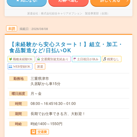
派遣会社
株式会社綜合キャリアオプション 製造事業部（全国）
未読
掲載日
2026/08/08
【未経験から安心スタート！】組立・加工・
食品製造など/日払いOK
職種未経験OK
交通費別途支給あり
土日祝日が休み
残業なし
WEB登録OK
派遣
三重県津市
勤務地
久居駅から車15分
月～金
曜日頻度
08:00～16:4516:30～01:00
時間
長期でお仕事できる方、大歓迎！
期間
時給1400～1550円
時給
交通費