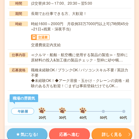
(2交替)8:30～17:00、20:30～翌5:00
時間
長期でお仕事できる方、大歓迎！
期間
時給1600～2000円 月収例33万7000円以上可(7時間45分
時給
×21日+残業・深夜手当)
交通費
交通費規定内支給
≪クルマ・船舶・航空機に使用する製品の製造≫・型枠に
仕事内容
原材料の投入&加工後の製品チェック・型枠に砂や蝋…
職種未経験OK / ブランクOK / パソコンスキル不要 / 英語力
応募資格
不要
◆未経験OK！◆アーク溶接・玉かけ・クレーンの資格・経
験のある方も歓迎！〇まずは事前登録だけでもOK…
職場の雰囲気
年齢層
20代
30代
40代
50代
60代
気になる!
応募へ進む
詳しく見る