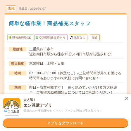
未読
掲載日
2026/08/07
簡単な軽作業！商品補充スタッフ
職種未経験OK
交通費別途支給あり
残業なし
派遣
三重県四日市市
勤務地
近鉄四日市駅から徒歩10分／四日市駅から徒歩10分
就業曜日：土曜・日曜
曜日頻度
07：00～09：00（休憩なし）※上記時間帯以外でも働ける
時間
時間帯もありますので気軽にお問い合わせく…
即日～就業可能です！ 長く勤めていただける方大歓迎
期間
＊ ご希望の勤務開始日についてはご相談ください！
大人気！
時給1250円
時給
エン派遣アプリ
交通費
派遣のお仕事情報がたくさん！プッシュ通知で受け取ろう！
別途支給（※会社規定あり） 車通勤可能
アプリをダウンロード
≪≪一般食品の品出しスタッフ大募集≫≫品揃え抜群、地
仕事内容
域に寄り添うスーパー！※お仕事内容・商品補充/売…