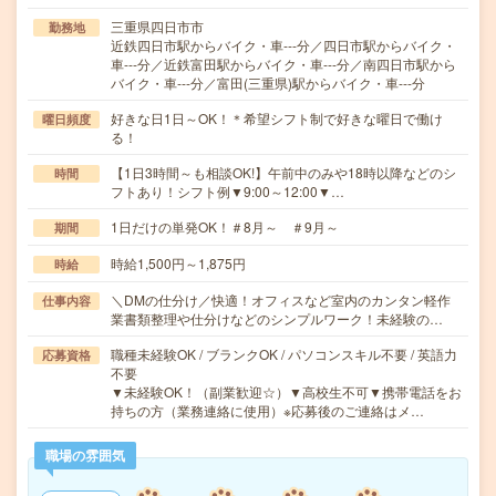
三重県四日市市
勤務地
近鉄四日市駅からバイク・車---分／四日市駅からバイク・
車---分／近鉄富田駅からバイク・車---分／南四日市駅から
バイク・車---分／富田(三重県)駅からバイク・車---分
好きな日1日～OK！＊希望シフト制で好きな曜日で働け
曜日頻度
る！
【1日3時間～も相談OK!】午前中のみや18時以降などのシ
時間
フトあり！シフト例▼9:00～12:00▼…
1日だけの単発OK！＃8月～ ＃9月～
期間
時給1,500円～1,875円
時給
＼DMの仕分け／快適！オフィスなど室内のカンタン軽作
仕事内容
業書類整理や仕分けなどのシンプルワーク！未経験の…
職種未経験OK / ブランクOK / パソコンスキル不要 / 英語力
応募資格
不要
▼未経験OK！（副業歓迎☆）▼高校生不可▼携帯電話をお
持ちの方（業務連絡に使用）※応募後のご連絡はメ…
職場の雰囲気