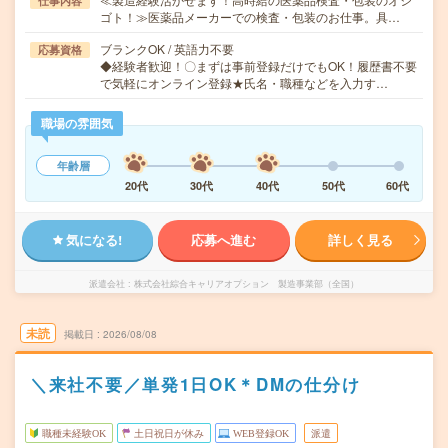
仕事内容
ゴト！≫医薬品メーカーでの検査・包装のお仕事。具…
ブランクOK / 英語力不要
応募資格
◆経験者歓迎！〇まずは事前登録だけでもOK！履歴書不要
で気軽にオンライン登録★氏名・職種などを入力す…
職場の雰囲気
年齢層
20代
30代
40代
50代
60代
気になる!
応募へ進む
詳しく見る
派遣会社
株式会社綜合キャリアオプション 製造事業部（全国）
未読
掲載日
2026/08/08
＼来社不要／単発1日OK＊DMの仕分け
職種未経験OK
土日祝日が休み
WEB登録OK
派遣