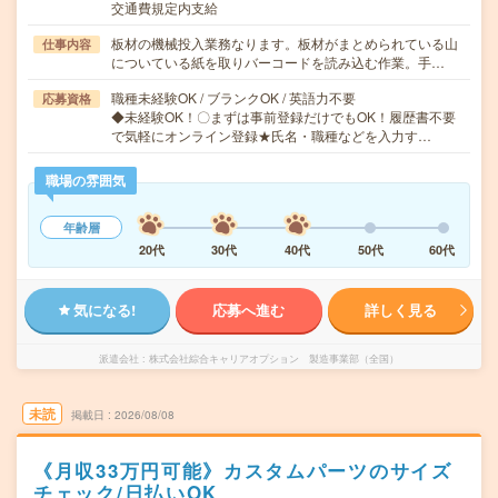
交通費規定内支給
板材の機械投入業務なります。板材がまとめられている山
仕事内容
についている紙を取りバーコードを読み込む作業。手…
職種未経験OK / ブランクOK / 英語力不要
応募資格
◆未経験OK！〇まずは事前登録だけでもOK！履歴書不要
で気軽にオンライン登録★氏名・職種などを入力す…
職場の雰囲気
年齢層
20代
30代
40代
50代
60代
気になる!
応募へ進む
詳しく見る
派遣会社
株式会社綜合キャリアオプション 製造事業部（全国）
未読
掲載日
2026/08/08
《月収33万円可能》カスタムパーツのサイズ
チェック/日払いOK