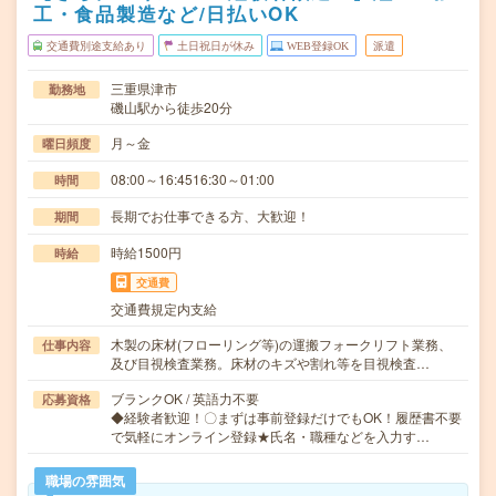
工・食品製造など/日払いOK
交通費別途支給あり
土日祝日が休み
WEB登録OK
派遣
三重県津市
勤務地
磯山駅から徒歩20分
月～金
曜日頻度
08:00～16:4516:30～01:00
時間
長期でお仕事できる方、大歓迎！
期間
時給1500円
時給
交通費
交通費規定内支給
木製の床材(フローリング等)の運搬フォークリフト業務、
仕事内容
及び目視検査業務。床材のキズや割れ等を目視検査…
ブランクOK / 英語力不要
応募資格
◆経験者歓迎！〇まずは事前登録だけでもOK！履歴書不要
で気軽にオンライン登録★氏名・職種などを入力す…
職場の雰囲気