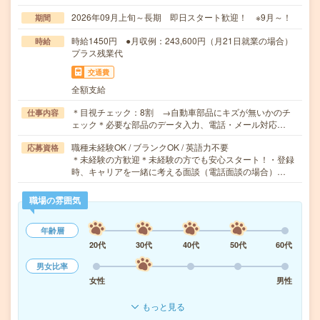
2026年09月上旬～長期 即日スタート歓迎！ ※9月～！
期間
時給1450円 ●月収例：243,600円（月21日就業の場合）
時給
プラス残業代
交通費
全額支給
＊目視チェック：8割 →自動車部品にキズが無いかのチ
仕事内容
ェック＊必要な部品のデータ入力、電話・メール対応…
職種未経験OK / ブランクOK / 英語力不要
応募資格
＊未経験の方歓迎＊未経験の方でも安心スタート！・登録
時、キャリアを一緒に考える面談（電話面談の場合）…
職場の雰囲気
年齢層
20代
30代
40代
50代
60代
男女比率
女性
男性
もっと見る