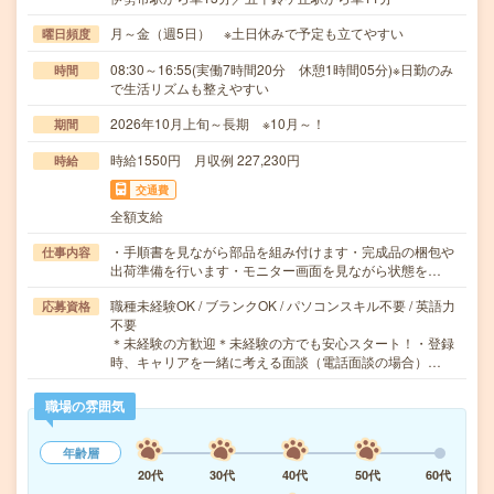
月～金（週5日） ※土日休みで予定も立てやすい
曜日頻度
08:30～16:55(実働7時間20分 休憩1時間05分)※日勤のみ
時間
で生活リズムも整えやすい
2026年10月上旬～長期 ※10月～！
期間
時給1550円 月収例 227,230円
時給
交通費
全額支給
・手順書を見ながら部品を組み付けます・完成品の梱包や
仕事内容
出荷準備を行います・モニター画面を見ながら状態を…
職種未経験OK / ブランクOK / パソコンスキル不要 / 英語力
応募資格
不要
＊未経験の方歓迎＊未経験の方でも安心スタート！・登録
時、キャリアを一緒に考える面談（電話面談の場合）…
職場の雰囲気
年齢層
20代
30代
40代
50代
60代