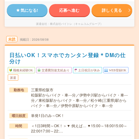
気になる!
応募へ進む
詳しく見る
派遣会社
株式会社バイトレ（キャムコムグループ）
未読
掲載日
2026/08/08
日払いOK！スマホでカンタン登録＊DMの仕
分け
職種未経験OK
交通費別途支給あり
土日祝日が休み
WEB登録OK
派遣
三重県松阪市
勤務地
松阪駅からバイク・車---分／伊勢中川駅からバイク・車---
分／東松阪駅からバイク・車---分／松ケ崎(三重県)駅から
バイク・車---分／伊勢中原駅からバイク・車---分
単発1日のみ～OK！
曜日頻度
＜1日3時間～OK！＞▼ 例えば… ▼15:00～18:0015:00～
時間
22:0017:00～22:…