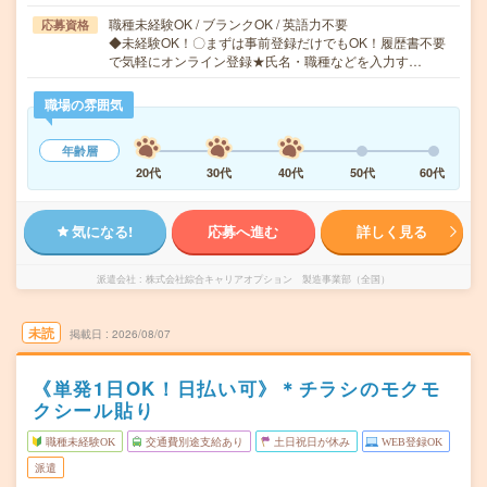
職種未経験OK / ブランクOK / 英語力不要
応募資格
◆未経験OK！〇まずは事前登録だけでもOK！履歴書不要
で気軽にオンライン登録★氏名・職種などを入力す…
職場の雰囲気
年齢層
20代
30代
40代
50代
60代
気になる!
応募へ進む
詳しく見る
派遣会社
株式会社綜合キャリアオプション 製造事業部（全国）
未読
掲載日
2026/08/07
《単発1日OK！日払い可》＊チラシのモクモ
クシール貼り
職種未経験OK
交通費別途支給あり
土日祝日が休み
WEB登録OK
派遣