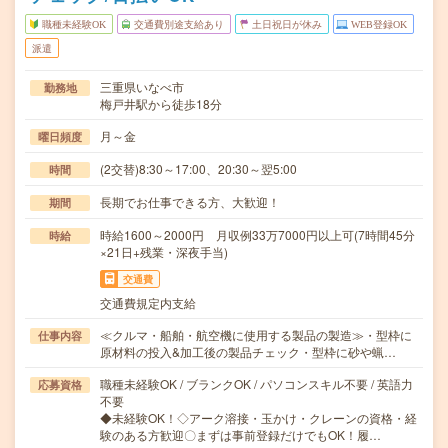
職種未経験OK
交通費別途支給あり
土日祝日が休み
WEB登録OK
派遣
三重県いなべ市
勤務地
梅戸井駅から徒歩18分
月～金
曜日頻度
(2交替)8:30～17:00、20:30～翌5:00
時間
長期でお仕事できる方、大歓迎！
期間
時給1600～2000円 月収例33万7000円以上可(7時間45分
時給
×21日+残業・深夜手当)
交通費
交通費規定内支給
≪クルマ・船舶・航空機に使用する製品の製造≫・型枠に
仕事内容
原材料の投入&加工後の製品チェック・型枠に砂や蝋…
職種未経験OK / ブランクOK / パソコンスキル不要 / 英語力
応募資格
不要
◆未経験OK！◇アーク溶接・玉かけ・クレーンの資格・経
験のある方歓迎〇まずは事前登録だけでもOK！履…