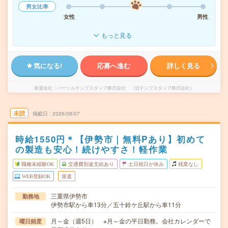
男女比率
女性
男性
もっと見る
気になる!
応募へ進む
詳しく見る
派遣会社
パーソルテンプスタッフ株式会社 （旧テンプスタッフ株式会社）
未読
掲載日
2026/08/07
時給1550円＊【伊勢市｜無料Pあり】初めて
の製造も安心！続けやすさ！軽作業
職種未経験OK
交通費別途支給あり
土日祝日が休み
残業なし
WEB登録OK
派遣
三重県伊勢市
勤務地
伊勢市駅から車13分／五十鈴ケ丘駅から車11分
月～金（週5日） ※月～金の平日勤務。会社カレンダーで
曜日頻度