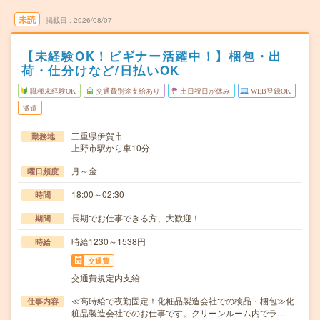
未読
掲載日
2026/08/07
【未経験OK！ビギナー活躍中！】梱包・出
荷・仕分けなど/日払いOK
職種未経験OK
交通費別途支給あり
土日祝日が休み
WEB登録OK
派遣
三重県伊賀市
勤務地
上野市駅から車10分
月～金
曜日頻度
18:00～02:30
時間
長期でお仕事できる方、大歓迎！
期間
時給1230～1538円
時給
交通費
交通費規定内支給
≪高時給で夜勤固定！化粧品製造会社での検品・梱包≫化
仕事内容
粧品製造会社でのお仕事です。クリーンルーム内でラ…