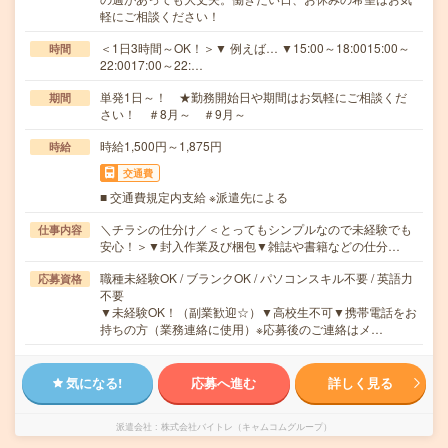
軽にご相談ください！
＜1日3時間～OK！＞▼ 例えば… ▼15:00～18:0015:00～
時間
22:0017:00～22:…
単発1日～！ ★勤務開始日や期間はお気軽にご相談くだ
期間
さい！ ＃8月～ ＃9月～
時給1,500円～1,875円
時給
交通費
■ 交通費規定内支給 ※派遣先による
＼チラシの仕分け／＜とってもシンプルなので未経験でも
仕事内容
安心！＞▼封入作業及び梱包▼雑誌や書籍などの仕分…
職種未経験OK / ブランクOK / パソコンスキル不要 / 英語力
応募資格
不要
▼未経験OK！（副業歓迎☆）▼高校生不可▼携帯電話をお
持ちの方（業務連絡に使用）※応募後のご連絡はメ…
気になる!
応募へ進む
詳しく見る
派遣会社
株式会社バイトレ（キャムコムグループ）