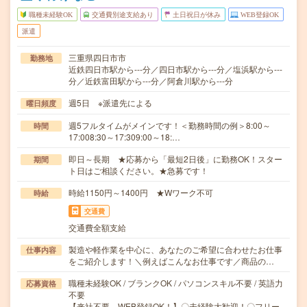
職種未経験OK
交通費別途支給あり
土日祝日が休み
WEB登録OK
派遣
三重県四日市市
勤務地
近鉄四日市駅から---分／四日市駅から---分／塩浜駅から---
分／近鉄富田駅から---分／阿倉川駅から---分
週5日 ※派遣先による
曜日頻度
週5フルタイムがメインです！＜勤務時間の例＞8:00～
時間
17:008:30～17:309:00～18:…
即日～長期 ★応募から「最短2日後」に勤務OK！スター
期間
ト日はご相談ください。★急募です！
時給1150円～1400円 ★Wワーク不可
時給
交通費
交通費全額支給
製造や軽作業を中心に、あなたのご希望に合わせたお仕事
仕事内容
をご紹介します！＼例えばこんなお仕事です／商品の…
職種未経験OK / ブランクOK / パソコンスキル不要 / 英語力
応募資格
不要
【来社不要、WEB登録OK！】〇未経験大歓迎！〇フリー