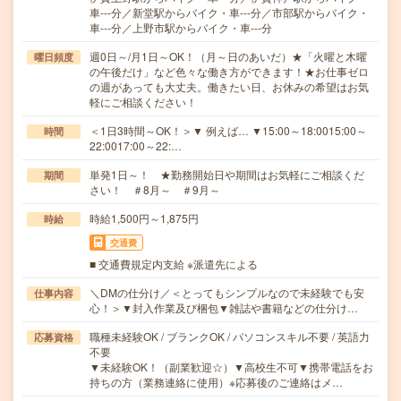
車---分／新堂駅からバイク・車---分／市部駅からバイク・
車---分／上野市駅からバイク・車---分
週0日～/月1日～OK！（月～日のあいだ）★「火曜と木曜
曜日頻度
の午後だけ」など色々な働き方ができます！★お仕事ゼロ
の週があっても大丈夫。働きたい日、お休みの希望はお気
軽にご相談ください！
＜1日3時間～OK！＞▼ 例えば… ▼15:00～18:0015:00～
時間
22:0017:00～22:…
単発1日～！ ★勤務開始日や期間はお気軽にご相談くだ
期間
さい！ ＃8月～ ＃9月～
時給1,500円～1,875円
時給
交通費
■ 交通費規定内支給 ※派遣先による
＼DMの仕分け／＜とってもシンプルなので未経験でも安
仕事内容
心！＞▼封入作業及び梱包▼雑誌や書籍などの仕分け…
職種未経験OK / ブランクOK / パソコンスキル不要 / 英語力
応募資格
不要
▼未経験OK！（副業歓迎☆）▼高校生不可▼携帯電話をお
持ちの方（業務連絡に使用）※応募後のご連絡はメ…