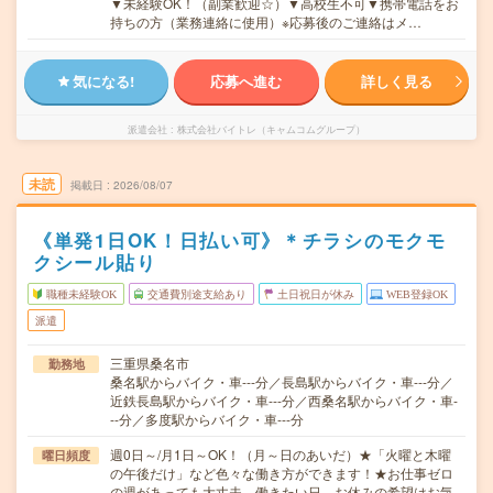
▼未経験OK！（副業歓迎☆）▼高校生不可▼携帯電話をお
持ちの方（業務連絡に使用）※応募後のご連絡はメ…
気になる!
応募へ進む
詳しく見る
派遣会社
株式会社バイトレ（キャムコムグループ）
未読
掲載日
2026/08/07
《単発1日OK！日払い可》＊チラシのモクモ
クシール貼り
職種未経験OK
交通費別途支給あり
土日祝日が休み
WEB登録OK
派遣
三重県桑名市
勤務地
桑名駅からバイク・車---分／長島駅からバイク・車---分／
近鉄長島駅からバイク・車---分／西桑名駅からバイク・車-
--分／多度駅からバイク・車---分
週0日～/月1日～OK！（月～日のあいだ）★「火曜と木曜
曜日頻度
の午後だけ」など色々な働き方ができます！★お仕事ゼロ
の週があっても大丈夫。働きたい日、お休みの希望はお気