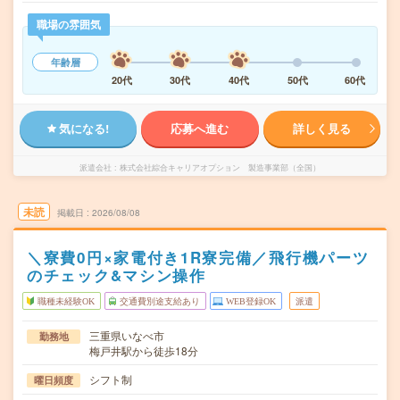
職場の雰囲気
年齢層
20代
30代
40代
50代
60代
気になる!
応募へ進む
詳しく見る
派遣会社
株式会社綜合キャリアオプション 製造事業部（全国）
未読
掲載日
2026/08/08
＼寮費0円×家電付き1R寮完備／飛行機パーツ
のチェック&マシン操作
職種未経験OK
交通費別途支給あり
WEB登録OK
派遣
三重県いなべ市
勤務地
梅戸井駅から徒歩18分
シフト制
曜日頻度