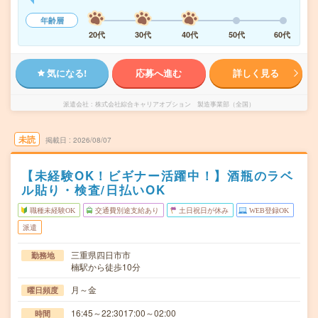
年齢層
20代
30代
40代
50代
60代
気になる!
応募へ進む
詳しく見る
派遣会社
株式会社綜合キャリアオプション 製造事業部（全国）
未読
掲載日
2026/08/07
【未経験OK！ビギナー活躍中！】酒瓶のラベ
ル貼り・検査/日払いOK
職種未経験OK
交通費別途支給あり
土日祝日が休み
WEB登録OK
派遣
三重県四日市市
勤務地
楠駅から徒歩10分
月～金
曜日頻度
16:45～22:3017:00～02:00
時間