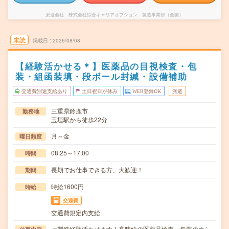
派遣会社
株式会社綜合キャリアオプション 製造事業部（全国）
未読
掲載日
2026/08/08
【経験活かせる＊】医薬品の目視検査・包
装・組函装填・段ボール封緘・設備補助
交通費別途支給あり
土日祝日が休み
WEB登録OK
派遣
三重県鈴鹿市
勤務地
玉垣駅から徒歩22分
月～金
曜日頻度
08:25～17:00
時間
長期でお仕事できる方、大歓迎！
期間
時給1600円
時給
交通費
交通費規定内支給
≪製造経験活かせます！高時給の医薬品検査・包装のオシ