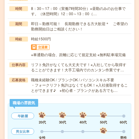
8：30～17：00（実働7時間30分）※昼勤のみのお仕事で
時間
す。（休憩時間）12：00～13：00（…
即日～勤務可能！ 長期勤務できる方大歓迎＊ ご希望の
期間
勤務開始日はご相談ください！
時給1500円
時給
交通費
※車通勤の場合、距離に応じて規定支給 ※無料駐車場完備
リフト免許がなくても大丈夫です！※入社してから取得す
仕事内容
ることができます！大手工場内でのカンタン作業です…
職種未経験OK / ブランクOK / パソコンスキル不要
応募資格
・フォークリフト免許はなくてもOK！※入社後取得するこ
とができます♪ ※初心者・ブランクがある方でも…
職場の雰囲気
年齢層
20代
30代
40代
50代
60代
男女比率
女性
男性