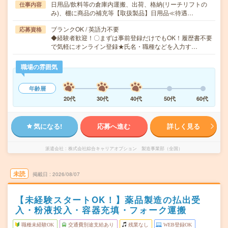
日用品/飲料等の倉庫内運搬、出荷、格納(リーチリフトの
仕事内容
み)、棚に商品の補充等【取扱製品】日用品≪待遇…
ブランクOK / 英語力不要
応募資格
◆経験者歓迎！〇まずは事前登録だけでもOK！履歴書不要
で気軽にオンライン登録★氏名・職種などを入力す…
職場の雰囲気
年齢層
20代
30代
40代
50代
60代
気になる!
応募へ進む
詳しく見る
派遣会社
株式会社綜合キャリアオプション 製造事業部（全国）
未読
掲載日
2026/08/07
【未経験スタートOK！】薬品製造の払出受
入・粉液投入・容器充填・フォーク運搬
職種未経験OK
交通費別途支給あり
残業なし
WEB登録OK