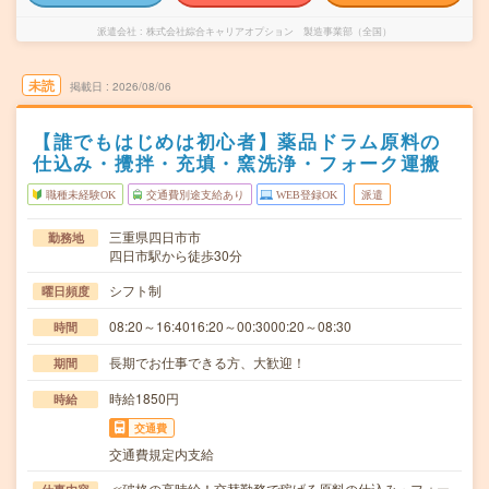
派遣会社
株式会社綜合キャリアオプション 製造事業部（全国）
未読
掲載日
2026/08/06
【誰でもはじめは初心者】薬品ドラム原料の
仕込み・攪拌・充填・窯洗浄・フォーク運搬
職種未経験OK
交通費別途支給あり
WEB登録OK
派遣
三重県四日市市
勤務地
四日市駅から徒歩30分
シフト制
曜日頻度
08:20～16:4016:20～00:3000:20～08:30
時間
長期でお仕事できる方、大歓迎！
期間
時給1850円
時給
交通費
交通費規定内支給
≪破格の高時給！交替勤務で稼げる原料の仕込み・フォー