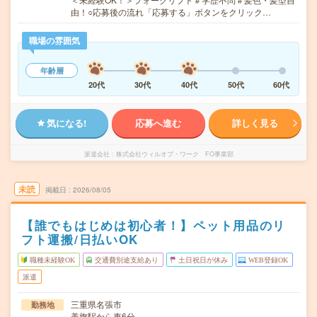
由！○応募後の流れ「応募する」ボタンをクリック…
職場の雰囲気
年齢層
20代
30代
40代
50代
60代
気になる!
応募へ進む
詳しく見る
派遣会社
株式会社ウィルオブ・ワーク FO事業部
未読
掲載日
2026/08/05
【誰でもはじめは初心者！】ペット用品のリ
フト運搬/日払いOK
職種未経験OK
交通費別途支給あり
土日祝日が休み
WEB登録OK
派遣
三重県名張市
勤務地
美旗駅から車6分