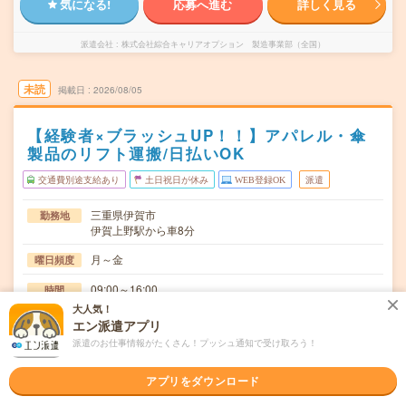
気になる!
応募へ進む
詳しく見る
派遣会社
株式会社綜合キャリアオプション 製造事業部（全国）
未読
掲載日
2026/08/05
【経験者×ブラッシュUP！！】アパレル・傘
製品のリフト運搬/日払いOK
交通費別途支給あり
土日祝日が休み
WEB登録OK
派遣
三重県伊賀市
勤務地
伊賀上野駅から車8分
月～金
曜日頻度
09:00～16:00
時間
大人気！
長期でお仕事できる方、大歓迎！
期間
エン派遣アプリ
派遣のお仕事情報がたくさん！プッシュ通知で受け取ろう！
時給1270円
時給
交通費
アプリをダウンロード
交通費規定内支給