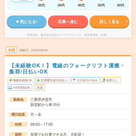
20代
30代
40代
50代
60代
気になる!
応募へ進む
詳しく見る
派遣会社
株式会社綜合キャリアオプション 製造事業部（全国）
未読
掲載日
2026/08/06
【未経験OK！】電線のフォークリフト運搬・
集荷/日払いOK
職種未経験OK
交通費別途支給あり
土日祝日が休み
残業なし
WEB登録OK
派遣
三重県伊賀市
勤務地
新堂駅から車10分
月～金
曜日頻度
09:00～17:00
時間
長期でお仕事できる方、大歓迎！
期間