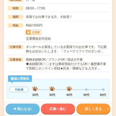
08:00～17:00
時間
長期でお仕事できる方、大歓迎！
期間
時給1500円
時給
交通費
交通費規定内支給
ダンボールを製造している企業様でのお仕事です。下記業
仕事内容
務をお任せいたします。・フォークリフトでのダンボ…
職種未経験OK / ブランクOK / 英語力不要
応募資格
◆未経験OK！〇まずは事前登録だけでもOK！履歴書不要
で気軽にオンライン登録★氏名・職種などを入力す…
職場の雰囲気
年齢層
20代
30代
40代
50代
60代
気になる!
応募へ進む
詳しく見る