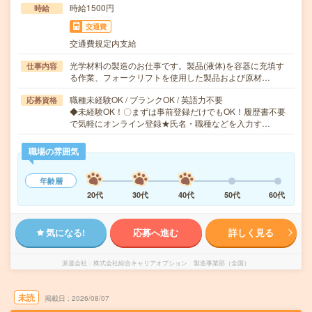
時給1500円
時給
交通費
交通費規定内支給
光学材料の製造のお仕事です。製品(液体)を容器に充填す
仕事内容
る作業、フォークリフトを使用した製品および原材…
職種未経験OK / ブランクOK / 英語力不要
応募資格
◆未経験OK！〇まずは事前登録だけでもOK！履歴書不要
で気軽にオンライン登録★氏名・職種などを入力す…
職場の雰囲気
年齢層
20代
30代
40代
50代
60代
気になる!
応募へ進む
詳しく見る
派遣会社
株式会社綜合キャリアオプション 製造事業部（全国）
未読
掲載日
2026/08/07