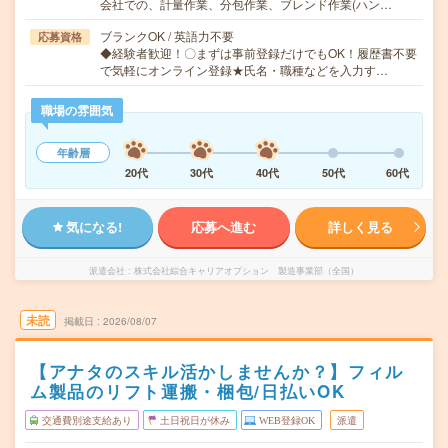
会社での、計量作業、分包作業、ブレンド作業(ハン…
ブランクOK / 英語力不要
応募資格
◆経験者歓迎！〇まずは事前登録だけでもOK！履歴書不要
で気軽にオンライン登録★氏名・職種などを入力す…
職場の雰囲気
年齢層
20代
30代
40代
50代
60代
気になる!
応募へ進む
詳しく見る
派遣会社
株式会社綜合キャリアオプション 製造事業部（全国）
未読
掲載日
2026/08/07
【アナタのスキル活かしませんか？】フィル
ム製品のリフト運搬・梱包/日払いOK
交通費別途支給あり
土日祝日が休み
WEB登録OK
派遣