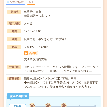
WEB登録OK
派遣
三重県伊賀市
勤務地
猪田道駅から車10分
月～金
曜日頻度
09:00～18:00
時間
長期でお仕事できる方、大歓迎！
期間
時給1270～1470円
時給
交通費
交通費規定内支給
≪カウンター・リーチどちらも使用します！フォークリフ
仕事内容
トの運搬のオシゴト≫100円ショップで販売されて…
職種未経験OK / ブランクOK / 英語力不要
応募資格
◆未経験OK！〇まずは事前登録だけでもOK！履歴書不要
で気軽にオンライン登録★氏名・職種などを入力す…
職場の雰囲気
年齢層