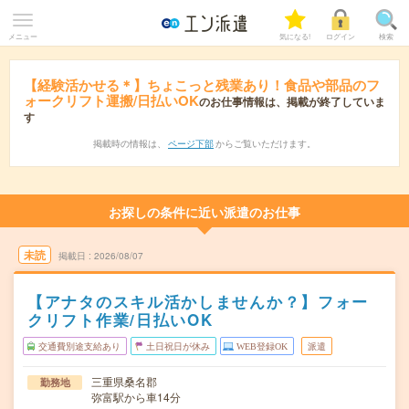
メニュー
気になる!
ログイン
検索
【経験活かせる＊】ちょこっと残業あり！食品や部品のフ
ォークリフト運搬/日払いOK
のお仕事情報は、掲載が終了していま
す
掲載時の情報は、
ページ下部
からご覧いただけます。
お探しの条件に近い派遣のお仕事
未読
掲載日
2026/08/07
【アナタのスキル活かしませんか？】フォー
クリフト作業/日払いOK
交通費別途支給あり
土日祝日が休み
WEB登録OK
派遣
三重県桑名郡
勤務地
弥富駅から車14分