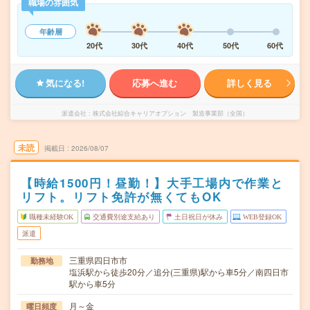
職場の雰囲気
年齢層
20代
30代
40代
50代
60代
気になる!
応募へ進む
詳しく見る
派遣会社
株式会社綜合キャリアオプション 製造事業部（全国）
未読
掲載日
2026/08/07
【時給1500円！昼勤！】大手工場内で作業と
リフト。リフト免許が無くてもOK
職種未経験OK
交通費別途支給あり
土日祝日が休み
WEB登録OK
派遣
三重県四日市市
勤務地
塩浜駅から徒歩20分／追分(三重県)駅から車5分／南四日市
駅から車5分
月～金
曜日頻度