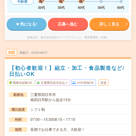
年齢層
20代
30代
40代
50代
60代
気になる!
応募へ進む
詳しく見る
派遣会社
株式会社綜合キャリアオプション 製造事業部（全国）
未読
掲載日
2026/08/07
【初心者歓迎！】組立・加工・食品製造など/
日払いOK
職種未経験OK
交通費別途支給あり
WEB登録OK
派遣
三重県四日市市
勤務地
南四日市駅から徒歩13分
シフト制
曜日頻度
07:00～15:3008:15～17:15
時間
長期でお仕事できる方、大歓迎！
期間