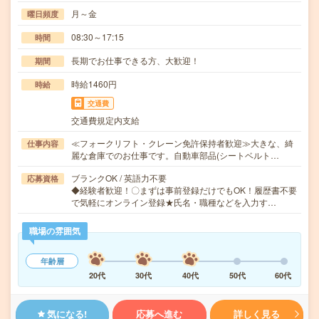
月～金
曜日頻度
08:30～17:15
時間
長期でお仕事できる方、大歓迎！
期間
時給1460円
時給
交通費
交通費規定内支給
≪フォークリフト・クレーン免許保持者歓迎≫大きな、綺
仕事内容
麗な倉庫でのお仕事です。自動車部品(シートベルト…
ブランクOK / 英語力不要
応募資格
◆経験者歓迎！〇まずは事前登録だけでもOK！履歴書不要
で気軽にオンライン登録★氏名・職種などを入力す…
職場の雰囲気
年齢層
20代
30代
40代
50代
60代
気になる!
応募へ進む
詳しく見る