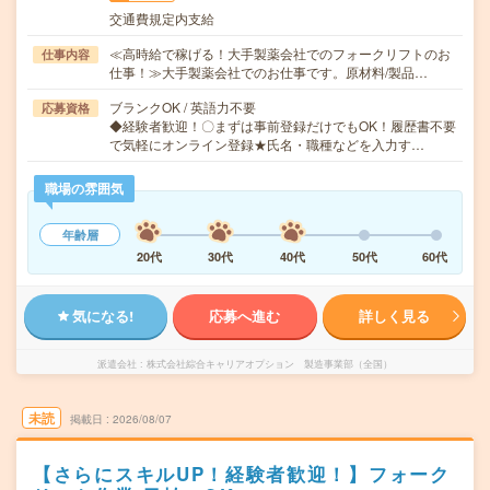
交通費規定内支給
≪高時給で稼げる！大手製薬会社でのフォークリフトのお
仕事内容
仕事！≫大手製薬会社でのお仕事です。原材料/製品…
ブランクOK / 英語力不要
応募資格
◆経験者歓迎！〇まずは事前登録だけでもOK！履歴書不要
で気軽にオンライン登録★氏名・職種などを入力す…
職場の雰囲気
年齢層
20代
30代
40代
50代
60代
気になる!
応募へ進む
詳しく見る
派遣会社
株式会社綜合キャリアオプション 製造事業部（全国）
未読
掲載日
2026/08/07
【さらにスキルUP！経験者歓迎！】フォーク