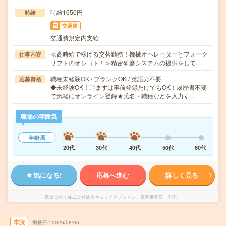
時給1650円
時給
交通費
交通費規定内支給
≪高時給で稼げる交替勤務！機械オペレーターとフォーク
仕事内容
リフトのオシゴト！≫精密研磨システムの提供をして…
職種未経験OK / ブランクOK / 英語力不要
応募資格
◆未経験OK！〇まずは事前登録だけでもOK！履歴書不要
で気軽にオンライン登録★氏名・職種などを入力す…
職場の雰囲気
年齢層
20代
30代
40代
50代
60代
気になる!
応募へ進む
詳しく見る
派遣会社
株式会社綜合キャリアオプション 製造事業部（全国）
未読
掲載日
2026/08/06