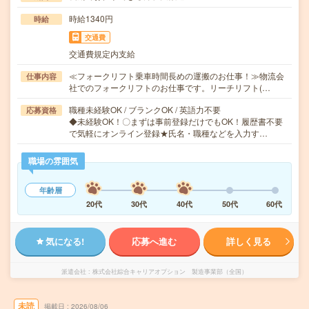
時給1340円
時給
交通費
交通費規定内支給
≪フォークリフト乗車時間長めの運搬のお仕事！≫物流会
仕事内容
社でのフォークリフトのお仕事です。リーチリフト(…
職種未経験OK / ブランクOK / 英語力不要
応募資格
◆未経験OK！〇まずは事前登録だけでもOK！履歴書不要
で気軽にオンライン登録★氏名・職種などを入力す…
職場の雰囲気
年齢層
20代
30代
40代
50代
60代
気になる!
応募へ進む
詳しく見る
派遣会社
株式会社綜合キャリアオプション 製造事業部（全国）
未読
掲載日
2026/08/06