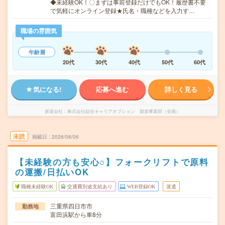
◆未経験OK！〇まずは事前登録だけでもOK！履歴書不要
で気軽にオンライン登録★氏名・職種などを入力す…
職場の雰囲気
年齢層
20代
30代
40代
50代
60代
気になる!
応募へ進む
詳しく見る
派遣会社
株式会社綜合キャリアオプション 製造事業部（全国）
未読
掲載日
2026/08/06
【未経験の方も安心○】フォークリフトで原料
の運搬/日払いOK
職種未経験OK
交通費別途支給あり
WEB登録OK
派遣
三重県四日市市
勤務地
富田浜駅から車8分