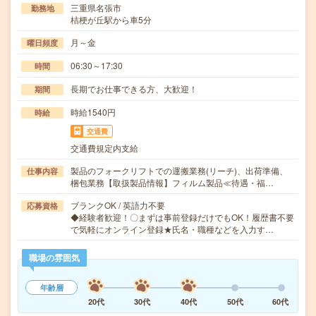
三重県名張市
勤務地
桔梗が丘駅から車5分
月～金
曜日頻度
06:30～17:30
時間
長期でお仕事できる方、大歓迎！
期間
時給1540円
時給
交通費
交通費規定内支給
製品のフォークリフトでの運搬業務(リーチ)、出荷準備、
仕事内容
梱包業務【取扱製品情報】フィルム製品≪待遇・福…
ブランクOK / 英語力不要
応募資格
◆経験者歓迎！〇まずは事前登録だけでもOK！履歴書不要
で気軽にオンライン登録★氏名・職種などを入力す…
職場の雰囲気
年齢層
20代
30代
40代
50代
60代