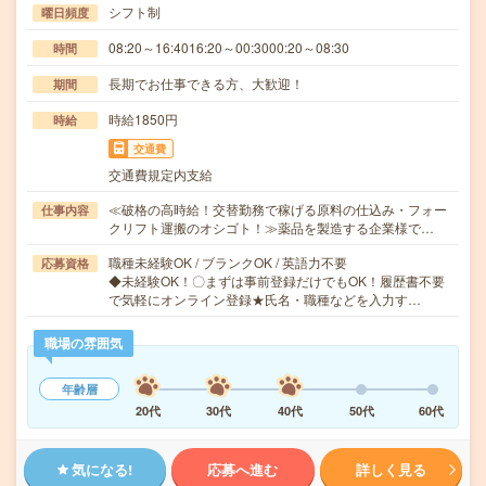
シフト制
曜日頻度
08:20～16:4016:20～00:3000:20～08:30
時間
長期でお仕事できる方、大歓迎！
期間
時給1850円
時給
交通費
交通費規定内支給
≪破格の高時給！交替勤務で稼げる原料の仕込み・フォー
仕事内容
クリフト運搬のオシゴト！≫薬品を製造する企業様で…
職種未経験OK / ブランクOK / 英語力不要
応募資格
◆未経験OK！〇まずは事前登録だけでもOK！履歴書不要
で気軽にオンライン登録★氏名・職種などを入力す…
職場の雰囲気
年齢層
20代
30代
40代
50代
60代
気になる!
応募へ進む
詳しく見る