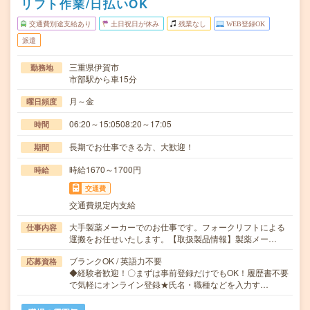
リフト作業/日払いOK
交通費別途支給あり
土日祝日が休み
残業なし
WEB登録OK
派遣
三重県伊賀市
勤務地
市部駅から車15分
月～金
曜日頻度
06:20～15:0508:20～17:05
時間
長期でお仕事できる方、大歓迎！
期間
時給1670～1700円
時給
交通費
交通費規定内支給
大手製薬メーカーでのお仕事です。フォークリフトによる
仕事内容
運搬をお任せいたします。【取扱製品情報】製薬メー…
ブランクOK / 英語力不要
応募資格
◆経験者歓迎！〇まずは事前登録だけでもOK！履歴書不要
で気軽にオンライン登録★氏名・職種などを入力す…