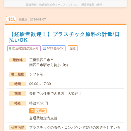
派遣会社
株式会社綜合キャリアオプション 製造事業部（全国）
未読
掲載日
2026/08/07
【経験者歓迎！】プラスチック原料の計量/日
払いOK
交通費別途支給あり
WEB登録OK
派遣
三重県四日市市
勤務地
南四日市駅から徒歩10分
シフト制
曜日頻度
09:00～17:30
時間
長期でお仕事できる方、大歓迎！
期間
時給1520円
時給
交通費
交通費規定内支給
プラスチックの着色・コンパウンド製品の製造をしている
仕事内容