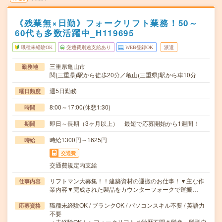
《残業無×日勤》フォークリフト業務！50～
60代も多数活躍中_H119695
職種未経験OK
交通費別途支給あり
WEB登録OK
派遣
三重県亀山市
勤務地
関(三重県)駅から徒歩20分／亀山(三重県)駅から車10分
週5日勤務
曜日頻度
8:00～17:00(休憩1:30)
時間
即日～長期（3ヶ月以上） 最短で応募開始から1週間！
期間
時給1300円～1625円
時給
交通費
交通費規定内支給
リフトマン大募集！！建築資材の運搬のお仕事！▼主な作
仕事内容
業内容▼完成された製品をカウンターフォークで運搬…
職種未経験OK / ブランクOK / パソコンスキル不要 / 英語力
応募資格
不要
＜未経験OK！＞フォークリフト＃学歴不問＃髪色・髪型自