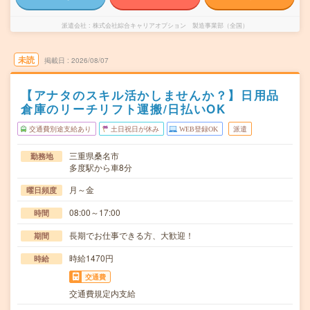
派遣会社
株式会社綜合キャリアオプション 製造事業部（全国）
未読
掲載日
2026/08/07
【アナタのスキル活かしませんか？】日用品
倉庫のリーチリフト運搬/日払いOK
交通費別途支給あり
土日祝日が休み
WEB登録OK
派遣
三重県桑名市
勤務地
多度駅から車8分
月～金
曜日頻度
08:00～17:00
時間
長期でお仕事できる方、大歓迎！
期間
時給1470円
時給
交通費
交通費規定内支給