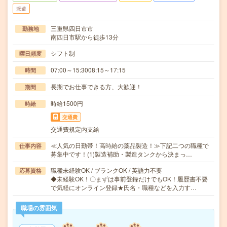
派遣
三重県四日市市
勤務地
南四日市駅から徒歩13分
シフト制
曜日頻度
07:00～15:3008:15～17:15
時間
長期でお仕事できる方、大歓迎！
期間
時給1500円
時給
交通費
交通費規定内支給
≪人気の日勤帯！高時給の薬品製造！≫下記二つの職種で
仕事内容
募集中です！(1)製造補助・製造タンクから決まっ…
職種未経験OK / ブランクOK / 英語力不要
応募資格
◆未経験OK！〇まずは事前登録だけでもOK！履歴書不要
で気軽にオンライン登録★氏名・職種などを入力す…
職場の雰囲気