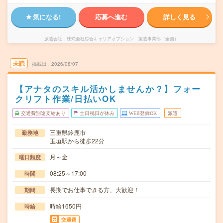
気になる!
応募へ進む
詳しく見る
派遣会社
株式会社綜合キャリアオプション 製造事業部（全国）
未読
掲載日
2026/08/07
【アナタのスキル活かしませんか？】フォー
クリフト作業/日払いOK
交通費別途支給あり
土日祝日が休み
WEB登録OK
派遣
三重県鈴鹿市
勤務地
玉垣駅から徒歩22分
月～金
曜日頻度
08:25～17:00
時間
長期でお仕事できる方、大歓迎！
期間
時給1650円
時給
交通費