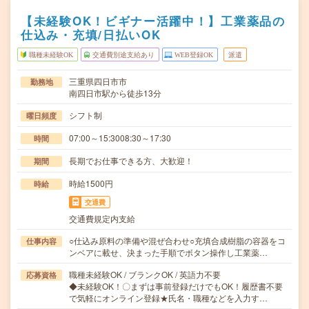
【未経験OK！ビギナー活躍中！】工業薬品の
仕込み・充填/日払いOK
職種未経験OK
交通費別途支給あり
WEB登録OK
派遣
三重県四日市市
勤務地
南四日市駅から徒歩13分
シフト制
曜日頻度
07:00～15:3008:30～17:30
時間
長期でお仕事できる方、大歓迎！
期間
時給1500円
時給
交通費
交通費規定内支給
○仕込み原料の準備や混ぜ合わせ○充填合成樹脂の容器をコ
仕事内容
ンベアに載せ、決まった手順でボタン操作し工業薬…
職種未経験OK / ブランクOK / 英語力不要
応募資格
◆未経験OK！〇まずは事前登録だけでもOK！履歴書不要
で気軽にオンライン登録★氏名・職種などを入力す…