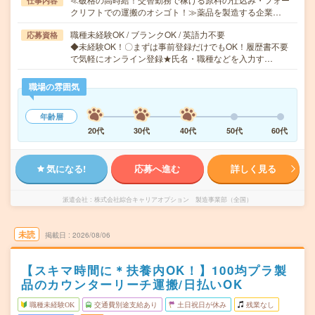
仕事内容
クリフトでの運搬のオシゴト！≫薬品を製造する企業…
職種未経験OK / ブランクOK / 英語力不要
応募資格
◆未経験OK！〇まずは事前登録だけでもOK！履歴書不要
で気軽にオンライン登録★氏名・職種などを入力す…
職場の雰囲気
年齢層
20代
30代
40代
50代
60代
気になる!
応募へ進む
詳しく見る
派遣会社
株式会社綜合キャリアオプション 製造事業部（全国）
未読
掲載日
2026/08/06
【スキマ時間に＊扶養内OK！】100均プラ製
品のカウンターリーチ運搬/日払いOK
職種未経験OK
交通費別途支給あり
土日祝日が休み
残業なし