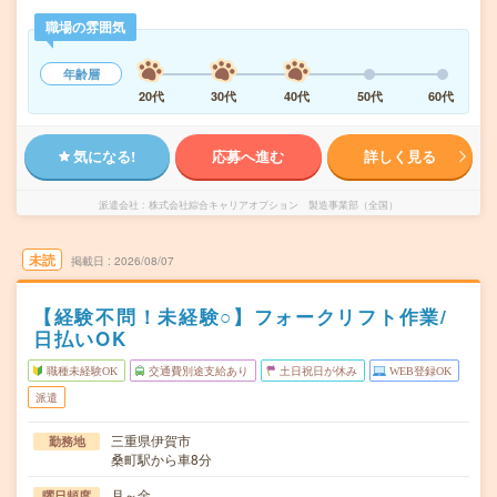
職場の雰囲気
年齢層
20代
30代
40代
50代
60代
気になる!
応募へ進む
詳しく見る
派遣会社
株式会社綜合キャリアオプション 製造事業部（全国）
未読
掲載日
2026/08/07
【経験不問！未経験○】フォークリフト作業/
日払いOK
職種未経験OK
交通費別途支給あり
土日祝日が休み
WEB登録OK
派遣
三重県伊賀市
勤務地
桑町駅から車8分
月～金
曜日頻度