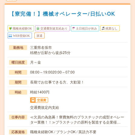
【寮完備！】機械オペレーター/日払いOK
職種未経験OK
交通費別途支給あり
土日祝日が休み
残業なし
WEB登録OK
派遣
三重県名張市
勤務地
桔梗が丘駅から徒歩25分
月～金
曜日頻度
08:00～19:0020:00～07:00
時間
長期でお仕事できる方、大歓迎！
期間
時給1400円
時給
交通費
交通費規定内支給
≪欠員の為急募！寮費無料のプラスチックの成型オペレー
仕事内容
ター業務！！≫プラスチックの原料を製造する企業様…
職種未経験OK / ブランクOK / 英語力不要
応募資格