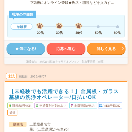
で気軽にオンライン登録★氏名・職種などを入力す…
職場の雰囲気
年齢層
20代
30代
40代
50代
60代
気になる!
応募へ進む
詳しく見る
派遣会社
株式会社綜合キャリアオプション 製造事業部（全国）
未読
掲載日
2026/08/07
【未経験でも活躍できる！】金属板・ガラス
基板の洗浄オペレーター/日払いOK
職種未経験OK
交通費別途支給あり
土日祝日が休み
WEB登録OK
派遣
三重県桑名市
勤務地
星川(三重県)駅から車9分