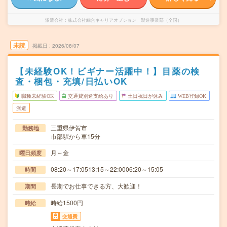
派遣会社
株式会社綜合キャリアオプション 製造事業部（全国）
未読
掲載日
2026/08/07
【未経験OK！ビギナー活躍中！】目薬の検
査・梱包・充填/日払いOK
職種未経験OK
交通費別途支給あり
土日祝日が休み
WEB登録OK
派遣
三重県伊賀市
勤務地
市部駅から車15分
月～金
曜日頻度
08:20～17:0513:15～22:0006:20～15:05
時間
長期でお仕事できる方、大歓迎！
期間
時給1500円
時給
交通費