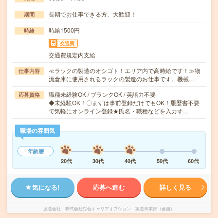
長期でお仕事できる方、大歓迎！
期間
時給1500円
時給
交通費
交通費規定内支給
≪ラックの製造のオシゴト！エリア内で高時給です！≫物
仕事内容
流倉庫に使用されるラックの製造のお仕事です。機械…
職種未経験OK / ブランクOK / 英語力不要
応募資格
◆未経験OK！〇まずは事前登録だけでもOK！履歴書不要
で気軽にオンライン登録★氏名・職種などを入力す…
職場の雰囲気
年齢層
20代
30代
40代
50代
60代
気になる!
応募へ進む
詳しく見る
派遣会社
株式会社綜合キャリアオプション 製造事業部（全国）