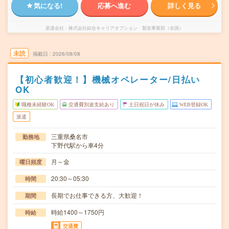
気になる!
応募へ進む
詳しく見る
派遣会社
株式会社綜合キャリアオプション 製造事業部（全国）
未読
掲載日
2026/08/08
【初心者歓迎！】機械オペレーター/日払い
OK
職種未経験OK
交通費別途支給あり
土日祝日が休み
WEB登録OK
派遣
三重県桑名市
勤務地
下野代駅から車4分
月～金
曜日頻度
20:30～05:30
時間
長期でお仕事できる方、大歓迎！
期間
時給1400～1750円
時給
交通費