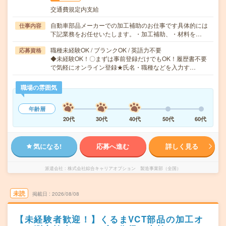
交通費規定内支給
自動車部品メーカーでの加工補助のお仕事です具体的には
仕事内容
下記業務をお任せいたします。・加工補助、・材料を…
職種未経験OK / ブランクOK / 英語力不要
応募資格
◆未経験OK！〇まずは事前登録だけでもOK！履歴書不要
で気軽にオンライン登録★氏名・職種などを入力す…
職場の雰囲気
年齢層
20代
30代
40代
50代
60代
気になる!
応募へ進む
詳しく見る
派遣会社
株式会社綜合キャリアオプション 製造事業部（全国）
未読
掲載日
2026/08/08
【未経験者歓迎！】くるまVCT部品の加工オ