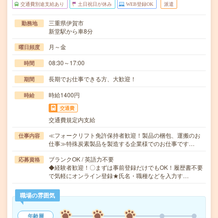
交通費別途支給あり
土日祝日が休み
WEB登録OK
派遣
三重県伊賀市
勤務地
新堂駅から車8分
月～金
曜日頻度
08:30～17:00
時間
長期でお仕事できる方、大歓迎！
期間
時給1400円
時給
交通費
交通費規定内支給
≪フォークリフト免許保持者歓迎！製品の梱包、運搬のお
仕事内容
仕事≫特殊炭素製品を製造する企業様でのお仕事です…
ブランクOK / 英語力不要
応募資格
◆経験者歓迎！〇まずは事前登録だけでもOK！履歴書不要
で気軽にオンライン登録★氏名・職種などを入力す…
職場の雰囲気
年齢層