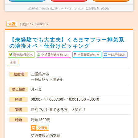
派遣会社
株式会社綜合キャリアオプション 製造事業部（全国）
未読
掲載日
2026/08/09
【未経験でも大丈夫】くるまマフラー排気系
の溶接オペ・仕分けピッキング
職種未経験OK
交通費別途支給あり
土日祝日が休み
WEB登録OK
派遣
三重県津市
勤務地
一身田駅から車9分
月～金
曜日頻度
08:00～17:0007:00～16:0015:50～00:40
時間
長期でお仕事できる方、大歓迎！
期間
時給1500円
時給
交通費
交通費規定内支給