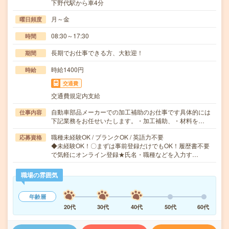
下野代駅から車4分
月～金
曜日頻度
08:30～17:30
時間
長期でお仕事できる方、大歓迎！
期間
時給1400円
時給
交通費
交通費規定内支給
自動車部品メーカーでの加工補助のお仕事です具体的には
仕事内容
下記業務をお任せいたします。・加工補助、・材料を…
職種未経験OK / ブランクOK / 英語力不要
応募資格
◆未経験OK！〇まずは事前登録だけでもOK！履歴書不要
で気軽にオンライン登録★氏名・職種などを入力す…
職場の雰囲気
年齢層
20代
30代
40代
50代
60代