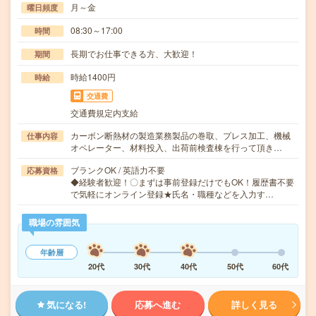
月～金
曜日頻度
08:30～17:00
時間
長期でお仕事できる方、大歓迎！
期間
時給1400円
時給
交通費
交通費規定内支給
カーボン断熱材の製造業務製品の巻取、プレス加工、機械
仕事内容
オペレーター、材料投入、出荷前検査棟を行って頂き…
ブランクOK / 英語力不要
応募資格
◆経験者歓迎！〇まずは事前登録だけでもOK！履歴書不要
で気軽にオンライン登録★氏名・職種などを入力す…
職場の雰囲気
年齢層
20代
30代
40代
50代
60代
気になる!
応募へ進む
詳しく見る