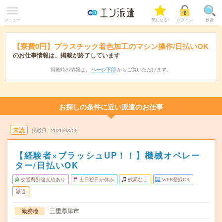
メニュー
気になる!
ログイン
検索
【寮費0円】プラスチック着色加工のマシン操作/日払いOK
のお仕事情報は、掲載が終了しています
掲載時の情報は、
ページ下部
からご覧いただけます。
お探しの条件に近い派遣のお仕事
未読
掲載日
2026/08/09
【経験者×ブラッシュUP！！】機械オペレー
ター/日払いOK
交通費別途支給あり
土日祝日が休み
残業なし
WEB登録OK
派遣
三重県津市
勤務地