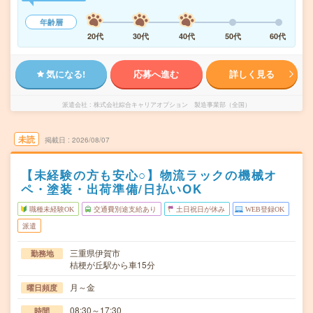
年齢層
20代
30代
40代
50代
60代
気になる!
応募へ進む
詳しく見る
派遣会社
株式会社綜合キャリアオプション 製造事業部（全国）
未読
掲載日
2026/08/07
【未経験の方も安心○】物流ラックの機械オ
ペ・塗装・出荷準備/日払いOK
職種未経験OK
交通費別途支給あり
土日祝日が休み
WEB登録OK
派遣
三重県伊賀市
勤務地
桔梗が丘駅から車15分
月～金
曜日頻度
08:30～17:30
時間