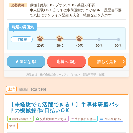
職種未経験OK / ブランクOK / 英語力不要
応募資格
◆未経験OK！〇まずは事前登録だけでもOK！履歴書不要
で気軽にオンライン登録★氏名・職種などを入力す…
職場の雰囲気
年齢層
20代
30代
40代
50代
60代
気になる!
応募へ進む
詳しく見る
派遣会社
株式会社綜合キャリアオプション 製造事業部（全国）
未読
掲載日
2026/08/08
【未経験でも活躍できる！】半導体研磨パッ
ドの機械操作/日払いOK
職種未経験OK
交通費別途支給あり
土日祝日が休み
WEB登録OK
派遣