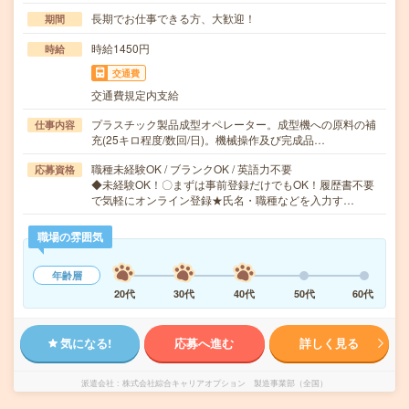
長期でお仕事できる方、大歓迎！
期間
時給1450円
時給
交通費
交通費規定内支給
プラスチック製品成型オペレーター。成型機への原料の補
仕事内容
充(25キロ程度/数回/日)。機械操作及び完成品…
職種未経験OK / ブランクOK / 英語力不要
応募資格
◆未経験OK！〇まずは事前登録だけでもOK！履歴書不要
で気軽にオンライン登録★氏名・職種などを入力す…
職場の雰囲気
年齢層
20代
30代
40代
50代
60代
気になる!
応募へ進む
詳しく見る
派遣会社
株式会社綜合キャリアオプション 製造事業部（全国）