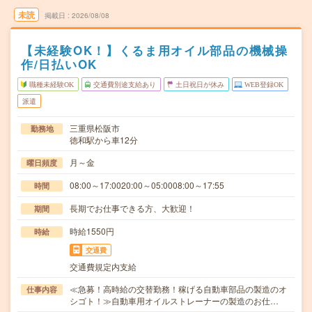
未読
掲載日
2026/08/08
【未経験OK！】くるま用オイル部品の機械操
作/日払いOK
職種未経験OK
交通費別途支給あり
土日祝日が休み
WEB登録OK
派遣
三重県松阪市
勤務地
徳和駅から車12分
月～金
曜日頻度
08:00～17:0020:00～05:0008:00～17:55
時間
長期でお仕事できる方、大歓迎！
期間
時給1550円
時給
交通費
交通費規定内支給
≪急募！高時給の交替勤務！稼げる自動車部品の製造のオ
仕事内容
シゴト！≫自動車用オイルストレーナーの製造のお仕…