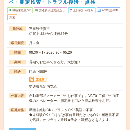
ペ・測定検査・トラブル復帰・点検
職種未経験OK
交通費別途支給あり
土日祝日が休み
WEB登録OK
派遣
三重県伊賀市
勤務地
伊賀上津駅から徒歩24分
月～金
曜日頻度
08:30～17:2020:30～05:20
時間
長期でお仕事できる方、大歓迎！
期間
時給1400円
時給
交通費
交通費規定内支給
自動車部品メーカーでのお仕事です。VCT加工係での加工
仕事内容
機のオペレーター、測定器を用いた部品検査をお任…
職種未経験OK / ブランクOK / 英語力不要
応募資格
◆未経験OK！〇まずは事前登録だけでもOK！履歴書不要
で気軽にオンライン登録★氏名・職種などを入力す…