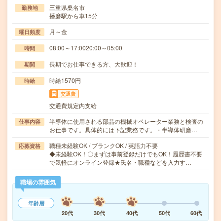
三重県桑名市
勤務地
播磨駅から車15分
月～金
曜日頻度
08:00～17:0020:00～05:00
時間
長期でお仕事できる方、大歓迎！
期間
時給1570円
時給
交通費
交通費規定内支給
半導体に使用される部品の機械オペレーター業務と検査の
仕事内容
お仕事です。具体的には下記業務です。・半導体研磨…
職種未経験OK / ブランクOK / 英語力不要
応募資格
◆未経験OK！〇まずは事前登録だけでもOK！履歴書不要
で気軽にオンライン登録★氏名・職種などを入力す…
職場の雰囲気
年齢層
20代
30代
40代
50代
60代