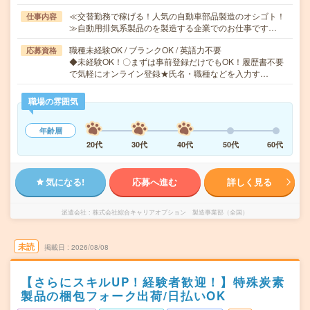
≪交替勤務で稼げる！人気の自動車部品製造のオシゴト！
仕事内容
≫自動用排気系製品のを製造する企業でのお仕事です…
職種未経験OK / ブランクOK / 英語力不要
応募資格
◆未経験OK！〇まずは事前登録だけでもOK！履歴書不要
で気軽にオンライン登録★氏名・職種などを入力す…
職場の雰囲気
年齢層
20代
30代
40代
50代
60代
気になる!
応募へ進む
詳しく見る
派遣会社
株式会社綜合キャリアオプション 製造事業部（全国）
未読
掲載日
2026/08/08
【さらにスキルUP！経験者歓迎！】特殊炭素
製品の梱包フォーク出荷/日払いOK