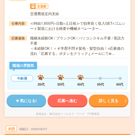
交通費
交通費規定内支給
≪時給1,600円×日勤×土日祝≫で効率良く収入GET○ゴムシ
仕事内容
ート製造における検査や機械オペレーター…
職種未経験OK / ブランクOK / パソコンスキル不要 / 英語力
応募資格
不要
＜未経験OK！＞＃学歴不問＃髪色・髪型自由！○応募後の
流れ「応募する」ボタンをクリック↓メールにてw…
職場の雰囲気
年齢層
20代
30代
40代
50代
60代
気になる!
応募へ進む
詳しく見る
派遣会社
株式会社ウィルオブ・ワーク FO事業部
未読
掲載日
2026/08/07