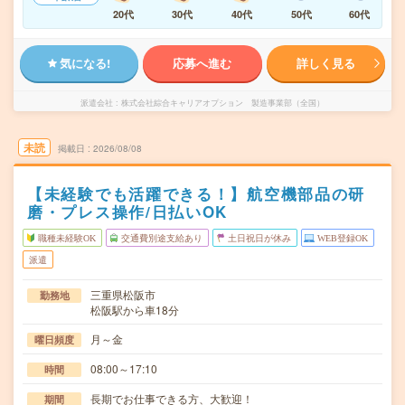
20代
30代
40代
50代
60代
気になる!
応募へ進む
詳しく見る
派遣会社
株式会社綜合キャリアオプション 製造事業部（全国）
未読
掲載日
2026/08/08
【未経験でも活躍できる！】航空機部品の研
磨・プレス操作/日払いOK
職種未経験OK
交通費別途支給あり
土日祝日が休み
WEB登録OK
派遣
三重県松阪市
勤務地
松阪駅から車18分
月～金
曜日頻度
08:00～17:10
時間
長期でお仕事できる方、大歓迎！
期間