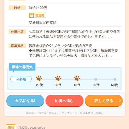
時給1400円
時給
交通費
交通費規定内支給
≪高時給！未経験OKの航空機部品の仕上げ作業≫航空機等
仕事内容
に使われる部品を製造する企業様でのお仕事です。…
職種未経験OK / ブランクOK / 英語力不要
応募資格
◆未経験OK！〇まずは事前登録だけでもOK！履歴書不要
で気軽にオンライン登録★氏名・職種などを入力す…
職場の雰囲気
年齢層
20代
30代
40代
50代
60代
気になる!
応募へ進む
詳しく見る
派遣会社
株式会社綜合キャリアオプション 製造事業部（全国）
未読
掲載日
2026/08/08