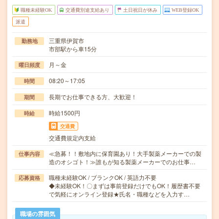
職種未経験OK
交通費別途支給あり
土日祝日が休み
WEB登録OK
派遣
三重県伊賀市
勤務地
市部駅から車15分
月～金
曜日頻度
08:20～17:05
時間
長期でお仕事できる方、大歓迎！
期間
時給1500円
時給
交通費
交通費規定内支給
≪急募！！敷地内に保育園あり！大手製薬メーカーでの製
仕事内容
造のオシゴト！≫誰もが知る製薬メーカーでのお仕事…
職種未経験OK / ブランクOK / 英語力不要
応募資格
◆未経験OK！〇まずは事前登録だけでもOK！履歴書不要
で気軽にオンライン登録★氏名・職種などを入力す…
職場の雰囲気