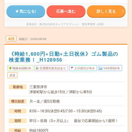
気になる!
応募へ進む
詳しく見る
派遣会社
株式会社綜合キャリアオプション 製造事業部（全国）
未読
掲載日
2026/08/08
《時給1,600円×日勤×土日祝休》ゴム製品の
検査業務！_H128956
職種未経験OK
交通費別途支給あり
土日祝日が休み
WEB登録OK
派遣
三重県津市
勤務地
津新町駅から徒歩15分／津駅から車5分
月～金／週5日勤務
曜日頻度
8:00～16:30(休憩0:45)7:00～15:30(休憩0:45)
時間
即日～長期（3ヶ月以上） 最短で応募開始から1週間！
期間
時給1600円
時給