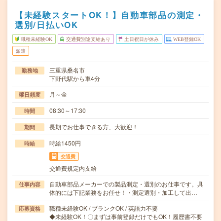
【未経験スタートOK！】自動車部品の測定・
選別/日払いOK
職種未経験OK
交通費別途支給あり
土日祝日が休み
WEB登録OK
派遣
三重県桑名市
勤務地
下野代駅から車4分
月～金
曜日頻度
08:30～17:30
時間
長期でお仕事できる方、大歓迎！
期間
時給1450円
時給
交通費
交通費規定内支給
自動車部品メーカーでの製品測定・選別のお仕事です。具
仕事内容
体的には下記業務をお任せ！・測定選別・加工して出…
職種未経験OK / ブランクOK / 英語力不要
応募資格
◆未経験OK！〇まずは事前登録だけでもOK！履歴書不要