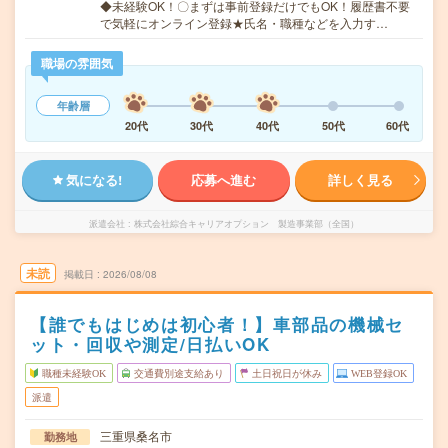
◆未経験OK！〇まずは事前登録だけでもOK！履歴書不要
で気軽にオンライン登録★氏名・職種などを入力す…
職場の雰囲気
年齢層
20代
30代
40代
50代
60代
気になる!
応募へ進む
詳しく見る
派遣会社
株式会社綜合キャリアオプション 製造事業部（全国）
未読
掲載日
2026/08/08
【誰でもはじめは初心者！】車部品の機械セ
ット・回収や測定/日払いOK
職種未経験OK
交通費別途支給あり
土日祝日が休み
WEB登録OK
派遣
三重県桑名市
勤務地