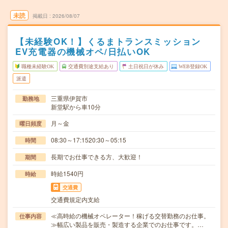
未読
掲載日
2026/08/07
【未経験OK！】くるまトランスミッション
EV充電器の機械オペ/日払いOK
職種未経験OK
交通費別途支給あり
土日祝日が休み
WEB登録OK
派遣
三重県伊賀市
勤務地
新堂駅から車10分
月～金
曜日頻度
08:30～17:1520:30～05:15
時間
長期でお仕事できる方、大歓迎！
期間
時給1540円
時給
交通費
交通費規定内支給
≪高時給の機械オペレーター！稼げる交替勤務のお仕事。
仕事内容
≫幅広い製品を販売・製造する企業でのお仕事です。…