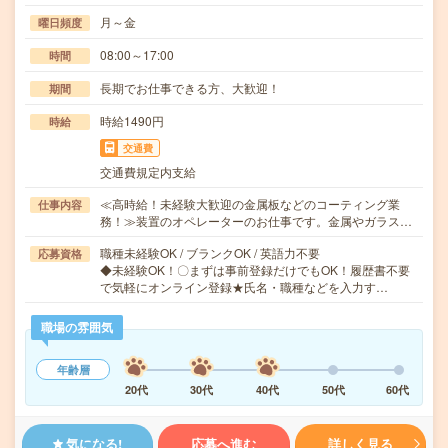
月～金
曜日頻度
08:00～17:00
時間
長期でお仕事できる方、大歓迎！
期間
時給1490円
時給
交通費
交通費規定内支給
≪高時給！未経験大歓迎の金属板などのコーティング業
仕事内容
務！≫装置のオペレーターのお仕事です。金属やガラス…
職種未経験OK / ブランクOK / 英語力不要
応募資格
◆未経験OK！〇まずは事前登録だけでもOK！履歴書不要
で気軽にオンライン登録★氏名・職種などを入力す…
職場の雰囲気
年齢層
20代
30代
40代
50代
60代
気になる!
応募へ進む
詳しく見る