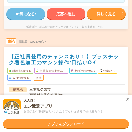
気になる!
応募へ進む
詳しく見る
派遣会社
株式会社綜合キャリアオプション 製造事業部（全国）
未読
掲載日
2026/08/07
【正社員登用のチャンスあり！】プラスチッ
ク着色加工のマシン操作/日払いOK
職種未経験OK
交通費別途支給あり
土日祝日が休み
残業なし
WEB登録OK
派遣
三重県名張市
勤務地
桔梗が丘駅から車5分
大人気！
月～金
曜日頻度
エン派遣アプリ
派遣のお仕事情報がたくさん！プッシュ通知で受け取ろう！
(2交替)8:00～19:00、20:00～翌7:00 ※1ヶ月単位の変形
時間
労働制
アプリをダウンロード
長期でお仕事できる方、大歓迎！
期間