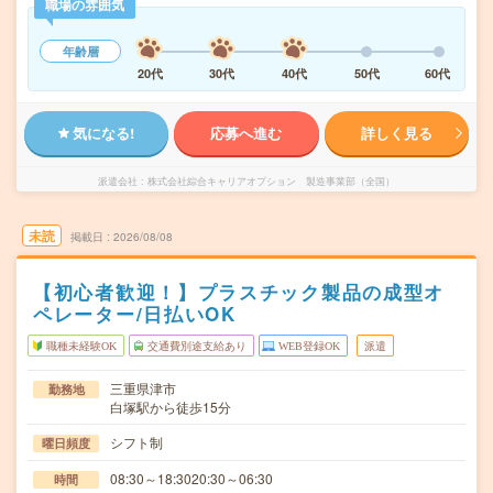
職場の雰囲気
年齢層
20代
30代
40代
50代
60代
気になる!
応募へ進む
詳しく見る
派遣会社
株式会社綜合キャリアオプション 製造事業部（全国）
未読
掲載日
2026/08/08
【初心者歓迎！】プラスチック製品の成型オ
ペレーター/日払いOK
職種未経験OK
交通費別途支給あり
WEB登録OK
派遣
三重県津市
勤務地
白塚駅から徒歩15分
シフト制
曜日頻度
08:30～18:3020:30～06:30
時間