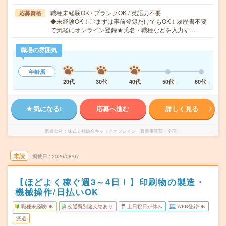
職種未経験OK / ブランクOK / 英語力不要
応募資格
◆未経験OK！〇まずは事前登録だけでもOK！履歴書不要
で気軽にオンライン登録★氏名・職種などを入力す…
職場の雰囲気
年齢層
20代
30代
40代
50代
60代
気になる!
応募へ進む
詳しく見る
派遣会社
株式会社綜合キャリアオプション 製造事業部（全国）
未読
掲載日
2026/08/07
【ほどよく稼ぐ週3～4日！】印刷物の製造・
機械操作/日払いOK
職種未経験OK
交通費別途支給あり
土日祝日が休み
WEB登録OK
派遣