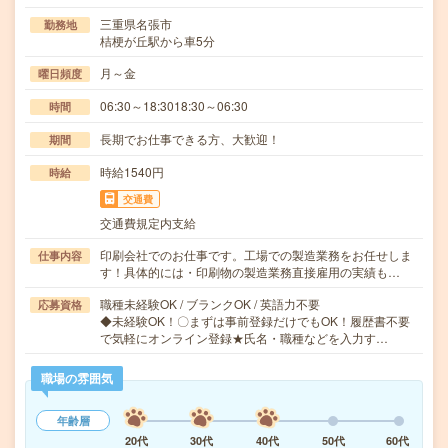
三重県名張市
勤務地
桔梗が丘駅から車5分
月～金
曜日頻度
06:30～18:3018:30～06:30
時間
長期でお仕事できる方、大歓迎！
期間
時給1540円
時給
交通費
交通費規定内支給
印刷会社でのお仕事です。工場での製造業務をお任せしま
仕事内容
す！具体的には・印刷物の製造業務直接雇用の実績も…
職種未経験OK / ブランクOK / 英語力不要
応募資格
◆未経験OK！〇まずは事前登録だけでもOK！履歴書不要
で気軽にオンライン登録★氏名・職種などを入力す…
職場の雰囲気
年齢層
20代
30代
40代
50代
60代