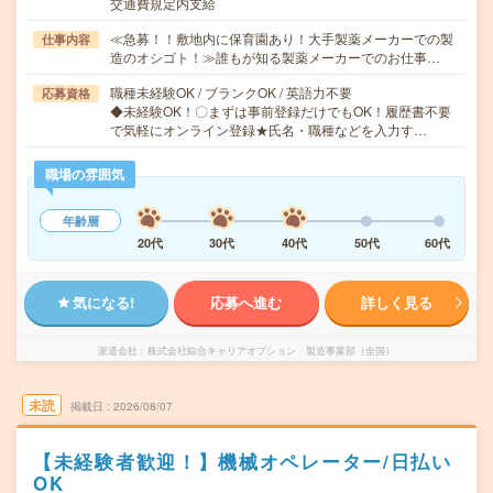
交通費規定内支給
≪急募！！敷地内に保育園あり！大手製薬メーカーでの製
仕事内容
造のオシゴト！≫誰もが知る製薬メーカーでのお仕事…
職種未経験OK / ブランクOK / 英語力不要
応募資格
◆未経験OK！〇まずは事前登録だけでもOK！履歴書不要
で気軽にオンライン登録★氏名・職種などを入力す…
職場の雰囲気
年齢層
20代
30代
40代
50代
60代
気になる!
応募へ進む
詳しく見る
派遣会社
株式会社綜合キャリアオプション 製造事業部（全国）
未読
掲載日
2026/08/07
【未経験者歓迎！】機械オペレーター/日払い
OK