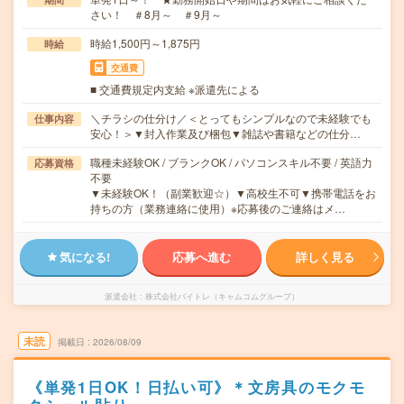
さい！ ＃8月～ ＃9月～
時給1,500円～1,875円
時給
交通費
■ 交通費規定内支給 ※派遣先による
＼チラシの仕分け／＜とってもシンプルなので未経験でも
仕事内容
安心！＞▼封入作業及び梱包▼雑誌や書籍などの仕分…
職種未経験OK / ブランクOK / パソコンスキル不要 / 英語力
応募資格
不要
▼未経験OK！（副業歓迎☆）▼高校生不可▼携帯電話をお
持ちの方（業務連絡に使用）※応募後のご連絡はメ…
気になる!
応募へ進む
詳しく見る
派遣会社
株式会社バイトレ（キャムコムグループ）
未読
掲載日
2026/08/09
《単発1日OK！日払い可》＊文房具のモクモ