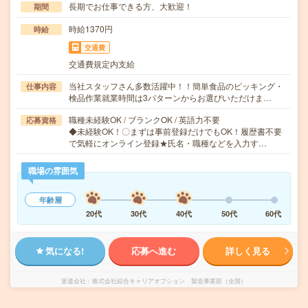
長期でお仕事できる方、大歓迎！
期間
時給1370円
時給
交通費
交通費規定内支給
当社スタッフさん多数活躍中！！簡単食品のピッキング・
仕事内容
検品作業就業時間は3パターンからお選びいただけま…
職種未経験OK / ブランクOK / 英語力不要
応募資格
◆未経験OK！〇まずは事前登録だけでもOK！履歴書不要
で気軽にオンライン登録★氏名・職種などを入力す…
職場の雰囲気
年齢層
20代
30代
40代
50代
60代
気になる!
応募へ進む
詳しく見る
派遣会社
株式会社綜合キャリアオプション 製造事業部（全国）