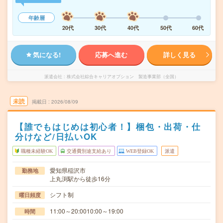
年齢層
20代
30代
40代
50代
60代
気になる!
応募へ進む
詳しく見る
派遣会社
株式会社綜合キャリアオプション 製造事業部（全国）
未読
掲載日
2026/08/09
【誰でもはじめは初心者！】梱包・出荷・仕
分けなど/日払いOK
職種未経験OK
交通費別途支給あり
WEB登録OK
派遣
愛知県稲沢市
勤務地
上丸渕駅から徒歩16分
シフト制
曜日頻度
11:00～20:0010:00～19:00
時間