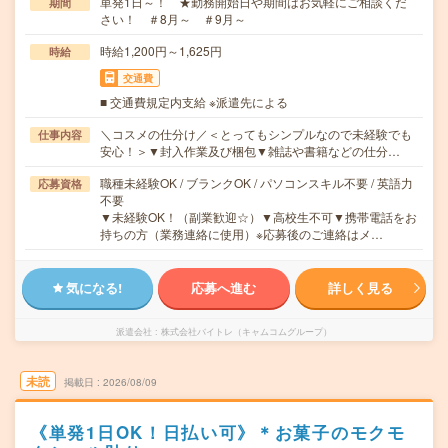
単発1日～！ ★勤務開始日や期間はお気軽にご相談くだ
期間
さい！ ＃8月～ ＃9月～
時給1,200円～1,625円
時給
交通費
■ 交通費規定内支給 ※派遣先による
＼コスメの仕分け／＜とってもシンプルなので未経験でも
仕事内容
安心！＞▼封入作業及び梱包▼雑誌や書籍などの仕分…
職種未経験OK / ブランクOK / パソコンスキル不要 / 英語力
応募資格
不要
▼未経験OK！（副業歓迎☆）▼高校生不可▼携帯電話をお
持ちの方（業務連絡に使用）※応募後のご連絡はメ…
気になる!
応募へ進む
詳しく見る
派遣会社
株式会社バイトレ（キャムコムグループ）
未読
掲載日
2026/08/09
《単発1日OK！日払い可》＊お菓子のモクモ