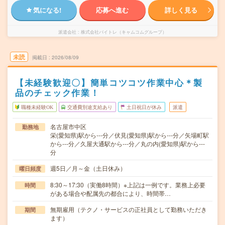
気になる!
応募へ進む
詳しく見る
派遣会社
株式会社バイトレ（キャムコムグループ）
未読
掲載日
2026/08/09
【未経験歓迎〇】簡単コツコツ作業中心＊製
品のチェック作業！
職種未経験OK
交通費別途支給あり
土日祝日が休み
派遣
名古屋市中区
勤務地
栄(愛知県)駅から---分／伏見(愛知県)駅から---分／矢場町駅
から---分／久屋大通駅から---分／丸の内(愛知県)駅から---
分
週5日／月～金（土日休み）
曜日頻度
8:30～17:30（実働8時間）※上記は一例です。業務上必要
時間
がある場合や配属先の都合により、時間帯…
無期雇用（テクノ・サービスの正社員として勤務いただき
期間
ます）