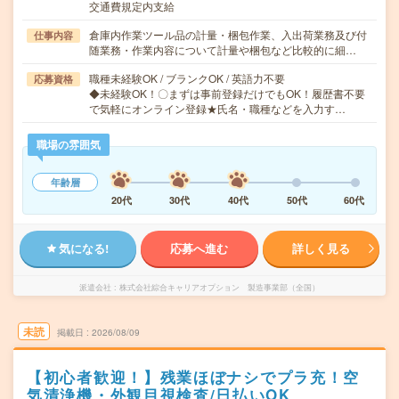
交通費規定内支給
倉庫内作業ツール品の計量・梱包作業、入出荷業務及び付
仕事内容
随業務・作業内容について計量や梱包など比較的に細…
職種未経験OK / ブランクOK / 英語力不要
応募資格
◆未経験OK！〇まずは事前登録だけでもOK！履歴書不要
で気軽にオンライン登録★氏名・職種などを入力す…
職場の雰囲気
年齢層
20代
30代
40代
50代
60代
気になる!
応募へ進む
詳しく見る
派遣会社
株式会社綜合キャリアオプション 製造事業部（全国）
未読
掲載日
2026/08/09
【初心者歓迎！】残業ほぼナシでプラ充！空
気清浄機・外観目視検査/日払いOK