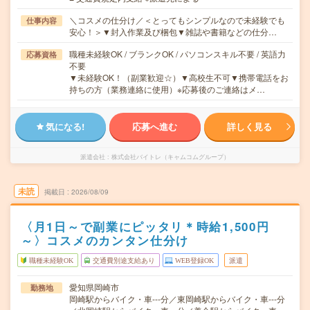
＼コスメの仕分け／＜とってもシンプルなので未経験でも
仕事内容
安心！＞▼封入作業及び梱包▼雑誌や書籍などの仕分…
職種未経験OK / ブランクOK / パソコンスキル不要 / 英語力
応募資格
不要
▼未経験OK！（副業歓迎☆）▼高校生不可▼携帯電話をお
持ちの方（業務連絡に使用）※応募後のご連絡はメ…
気になる!
応募へ進む
詳しく見る
派遣会社
株式会社バイトレ（キャムコムグループ）
未読
掲載日
2026/08/09
〈月1日～で副業にピッタリ＊時給1,500円
～〉コスメのカンタン仕分け
職種未経験OK
交通費別途支給あり
WEB登録OK
派遣
愛知県岡崎市
勤務地
岡崎駅からバイク・車---分／東岡崎駅からバイク・車---分