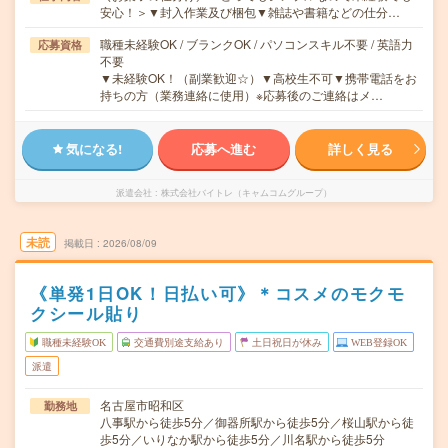
安心！＞▼封入作業及び梱包▼雑誌や書籍などの仕分…
職種未経験OK / ブランクOK / パソコンスキル不要 / 英語力
応募資格
不要
▼未経験OK！（副業歓迎☆）▼高校生不可▼携帯電話をお
持ちの方（業務連絡に使用）※応募後のご連絡はメ…
気になる!
応募へ進む
詳しく見る
派遣会社
株式会社バイトレ（キャムコムグループ）
未読
掲載日
2026/08/09
《単発1日OK！日払い可》＊コスメのモクモ
クシール貼り
職種未経験OK
交通費別途支給あり
土日祝日が休み
WEB登録OK
派遣
名古屋市昭和区
勤務地
八事駅から徒歩5分／御器所駅から徒歩5分／桜山駅から徒
歩5分／いりなか駅から徒歩5分／川名駅から徒歩5分