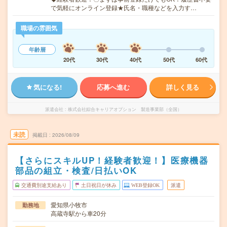
で気軽にオンライン登録★氏名・職種などを入力す…
職場の雰囲気
年齢層
20代
30代
40代
50代
60代
気になる!
応募へ進む
詳しく見る
派遣会社
株式会社綜合キャリアオプション 製造事業部（全国）
未読
掲載日
2026/08/09
【さらにスキルUP！経験者歓迎！】医療機器
部品の組立・検査/日払いOK
交通費別途支給あり
土日祝日が休み
WEB登録OK
派遣
愛知県小牧市
勤務地
高蔵寺駅から車20分