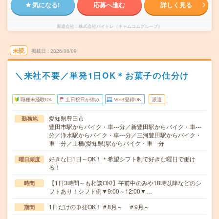
気になる!
応募へ進む
詳しく見る
派遣会社
株式会社バイトレ（キャムコムグループ）
未読
掲載日
2026/08/09
＼来社不要／単発1日OK＊お菓子の仕分け
職種未経験OK
土日祝日が休み
WEB登録OK
派遣
愛知県豊田市
勤務地
豊田市駅からバイク・車---分／新豊田駅からバイク・車---
分／浄水駅からバイク・車---分／三河豊田駅からバイク・
車---分／土橋(愛知県)駅からバイク・車---分
好きな日1日～OK！＊希望シフト制で好きな曜日で働け
曜日頻度
る！
【1日3時間～も相談OK!】午前中のみや18時以降などのシ
時間
フトあり！シフト例▼9:00～12:00▼…
1日だけの単発OK！＃8月～ ＃9月～
期間