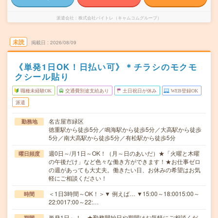
派遣会社
株式会社バイトレ（キャムコムグループ）
未読
掲載日
2026/08/09
《単発1日OK！日払い可》＊チラシのモクモ
クシール貼り
職種未経験OK
交通費別途支給あり
土日祝日が休み
WEB登録OK
派遣
名古屋市緑区
勤務地
徳重駅から徒歩5分／鳴海駅から徒歩5分／大高駅から徒歩
5分／南大高駅から徒歩5分／有松駅から徒歩5分
週0日～/月1日～OK！（月～日のあいだ）★「火曜と木曜
曜日頻度
の午後だけ」など色々な働き方ができます！★お仕事ゼロ
の週があっても大丈夫。働きたい日、お休みの希望はお気
軽にご相談ください！
＜1日3時間～OK！＞▼ 例えば… ▼15:00～18:0015:00～
時間
22:0017:00～22:…
単発1日～！ ★勤務開始日や期間はお気軽にご相談くだ
期間