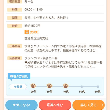
月～金
曜日頻度
09:00～18:00
時間
長期でお仕事できる方、大歓迎！
期間
時給1500円
時給
交通費
交通費規定内支給
快適なクリーンルーム内での電子部品や測定器、医療機器
仕事内容
の組立・検査のお仕事です。機械を操作するのではな…
ブランクOK / 英語力不要
応募資格
◆経験者歓迎！〇まずは事前登録だけでもOK！履歴書不要
で気軽にオンライン登録★氏名・職種などを入力す…
職場の雰囲気
年齢層
20代
30代
40代
50代
60代
気になる!
応募へ進む
詳しく見る