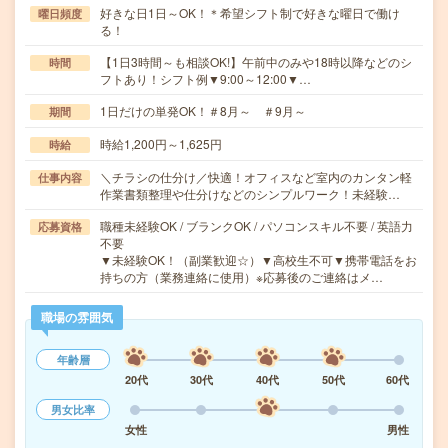
好きな日1日～OK！＊希望シフト制で好きな曜日で働け
曜日頻度
る！
【1日3時間～も相談OK!】午前中のみや18時以降などのシ
時間
フトあり！シフト例▼9:00～12:00▼…
1日だけの単発OK！＃8月～ ＃9月～
期間
時給1,200円～1,625円
時給
＼チラシの仕分け／快適！オフィスなど室内のカンタン軽
仕事内容
作業書類整理や仕分けなどのシンプルワーク！未経験…
職種未経験OK / ブランクOK / パソコンスキル不要 / 英語力
応募資格
不要
▼未経験OK！（副業歓迎☆）▼高校生不可▼携帯電話をお
持ちの方（業務連絡に使用）※応募後のご連絡はメ…
職場の雰囲気
年齢層
20代
30代
40代
50代
60代
男女比率
女性
男性