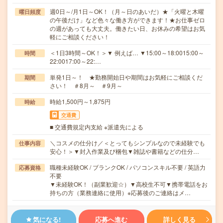
週0日～/月1日～OK！（月～日のあいだ）★「火曜と木曜
曜日頻度
の午後だけ」など色々な働き方ができます！★お仕事ゼロ
の週があっても大丈夫。働きたい日、お休みの希望はお気
軽にご相談ください！
＜1日3時間～OK！＞▼ 例えば… ▼15:00～18:0015:00～
時間
22:0017:00～22:…
単発1日～！ ★勤務開始日や期間はお気軽にご相談くだ
期間
さい！ ＃8月～ ＃9月～
時給1,500円～1,875円
時給
交通費
■ 交通費規定内支給 ※派遣先による
＼コスメの仕分け／＜とってもシンプルなので未経験でも
仕事内容
安心！＞▼封入作業及び梱包▼雑誌や書籍などの仕分…
職種未経験OK / ブランクOK / パソコンスキル不要 / 英語力
応募資格
不要
▼未経験OK！（副業歓迎☆）▼高校生不可▼携帯電話をお
持ちの方（業務連絡に使用）※応募後のご連絡はメ…
気になる!
応募へ進む
詳しく見る