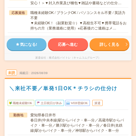
安心！＞▼封入作業及び梱包▼雑誌や書籍などの仕分…
職種未経験OK / ブランクOK / パソコンスキル不要 / 英語力
応募資格
不要
▼未経験OK！（副業歓迎☆）▼高校生不可▼携帯電話をお
持ちの方（業務連絡に使用）※応募後のご連絡はメ…
気になる!
応募へ進む
詳しく見る
派遣会社
株式会社バイトレ（キャムコムグループ）
未読
掲載日
2026/08/09
＼来社不要／単発1日OK＊チラシの仕分け
職種未経験OK
土日祝日が休み
WEB登録OK
派遣
愛知県春日井市
勤務地
春日井(中央本線)駅からバイク・車---分／高蔵寺駅からバ
イク・車---分／勝川駅からバイク・車---分／春日井(名鉄
線)駅からバイク・車---分／神領駅からバイク・車---分