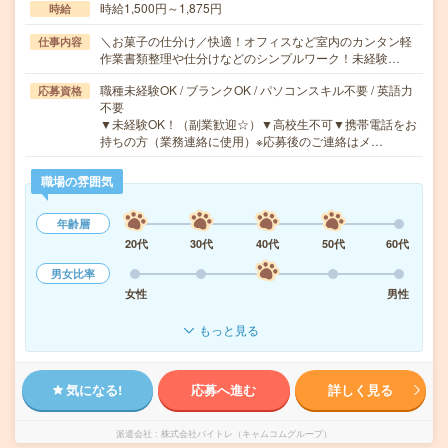
時給1,500円～1,875円
時給
＼お菓子の仕分け／快適！オフィスなど室内のカンタン軽
仕事内容
作業書類整理や仕分けなどのシンプルワーク！未経験…
職種未経験OK / ブランクOK / パソコンスキル不要 / 英語力
応募資格
不要
▼未経験OK！（副業歓迎☆）▼高校生不可▼携帯電話をお
持ちの方（業務連絡に使用）※応募後のご連絡はメ…
職場の雰囲気
年齢層
20代
30代
40代
50代
60代
男女比率
女性
男性
もっと見る
気になる!
応募へ進む
詳しく見る
派遣会社
株式会社バイトレ（キャムコムグループ）