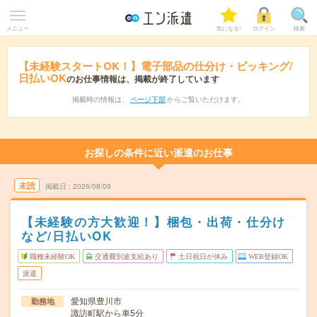
メニュー
気になる!
ログイン
検索
【未経験スタートOK！】電子部品の仕分け・ピッキング/
日払いOK
のお仕事情報は、掲載が終了しています
掲載時の情報は、
ページ下部
からご覧いただけます。
お探しの条件に近い派遣のお仕事
未読
掲載日
2026/08/09
【未経験の方大歓迎！】梱包・出荷・仕分け
など/日払いOK
職種未経験OK
交通費別途支給あり
土日祝日が休み
WEB登録OK
派遣
愛知県豊川市
勤務地
諏訪町駅から車5分