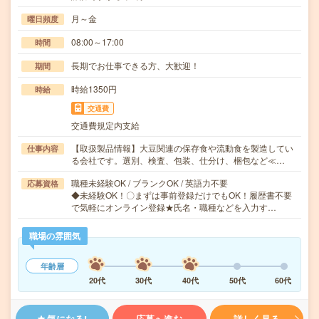
月～金
曜日頻度
08:00～17:00
時間
長期でお仕事できる方、大歓迎！
期間
時給1350円
時給
交通費
交通費規定内支給
【取扱製品情報】大豆関連の保存食や流動食を製造してい
仕事内容
る会社です。選別、検査、包装、仕分け、梱包など≪…
職種未経験OK / ブランクOK / 英語力不要
応募資格
◆未経験OK！〇まずは事前登録だけでもOK！履歴書不要
で気軽にオンライン登録★氏名・職種などを入力す…
職場の雰囲気
年齢層
20代
30代
40代
50代
60代
気になる!
応募へ進む
詳しく見る