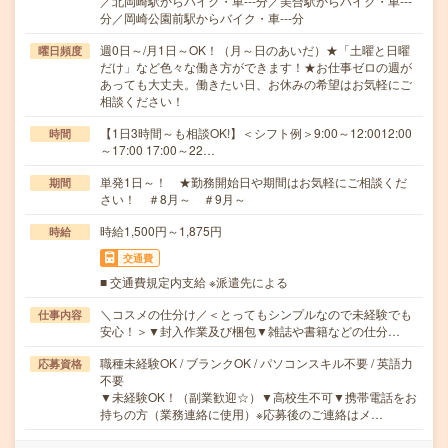
／北岡崎駅からバイク・車---分／美合駅からバイク・車---
分／岡崎公園前駅からバイク・車---分
週0日～/月1日～OK！（月～日のあいだ）★「土曜と日曜
曜日頻度
だけ」など色々な働き方ができます！★お仕事ゼロの週が
あっても大丈夫。働きたい日、お休みの希望はお気軽にご
相談ください！
【1日3時間～も相談OK!】＜シフト例＞9:00～12:0012:00
時間
～17:00 17:00～22…
単発1日～！ ★勤務開始日や期間はお気軽にご相談くだ
期間
さい！ ＃8月～ ＃9月～
時給1,500円～1,875円
時給
交通費
■ 交通費規定内支給 ※派遣先による
＼コスメの仕分け／＜とってもシンプルなので未経験でも
仕事内容
安心！＞▼封入作業及び梱包▼雑誌や書籍などの仕分…
職種未経験OK / ブランクOK / パソコンスキル不要 / 英語力
応募資格
不要
▼未経験OK！（副業歓迎☆）▼高校生不可▼携帯電話をお
持ちの方（業務連絡に使用）※応募後のご連絡はメ…