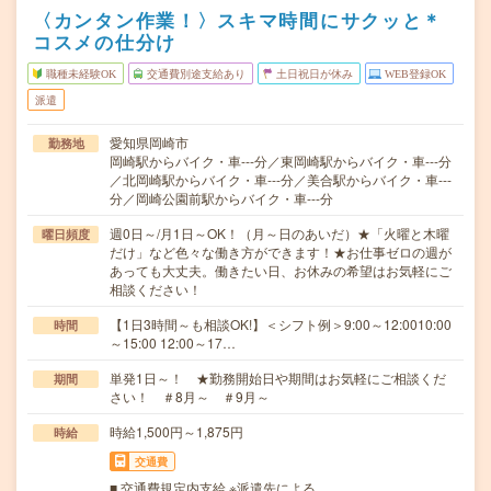
〈カンタン作業！〉スキマ時間にサクッと＊
コスメの仕分け
職種未経験OK
交通費別途支給あり
土日祝日が休み
WEB登録OK
派遣
愛知県岡崎市
勤務地
岡崎駅からバイク・車---分／東岡崎駅からバイク・車---分
／北岡崎駅からバイク・車---分／美合駅からバイク・車---
分／岡崎公園前駅からバイク・車---分
週0日～/月1日～OK！（月～日のあいだ）★「火曜と木曜
曜日頻度
だけ」など色々な働き方ができます！★お仕事ゼロの週が
あっても大丈夫。働きたい日、お休みの希望はお気軽にご
相談ください！
【1日3時間～も相談OK!】＜シフト例＞9:00～12:0010:00
時間
～15:00 12:00～17…
単発1日～！ ★勤務開始日や期間はお気軽にご相談くだ
期間
さい！ ＃8月～ ＃9月～
時給1,500円～1,875円
時給
交通費
■ 交通費規定内支給 ※派遣先による