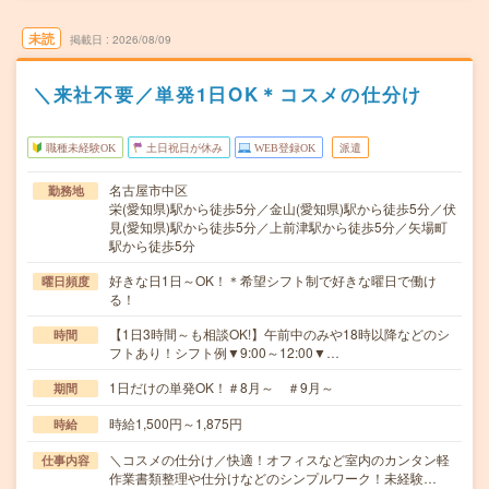
未読
掲載日
2026/08/09
＼来社不要／単発1日OK＊コスメの仕分け
職種未経験OK
土日祝日が休み
WEB登録OK
派遣
名古屋市中区
勤務地
栄(愛知県)駅から徒歩5分／金山(愛知県)駅から徒歩5分／伏
見(愛知県)駅から徒歩5分／上前津駅から徒歩5分／矢場町
駅から徒歩5分
好きな日1日～OK！＊希望シフト制で好きな曜日で働け
曜日頻度
る！
【1日3時間～も相談OK!】午前中のみや18時以降などのシ
時間
フトあり！シフト例▼9:00～12:00▼…
1日だけの単発OK！＃8月～ ＃9月～
期間
時給1,500円～1,875円
時給
＼コスメの仕分け／快適！オフィスなど室内のカンタン軽
仕事内容
作業書類整理や仕分けなどのシンプルワーク！未経験…