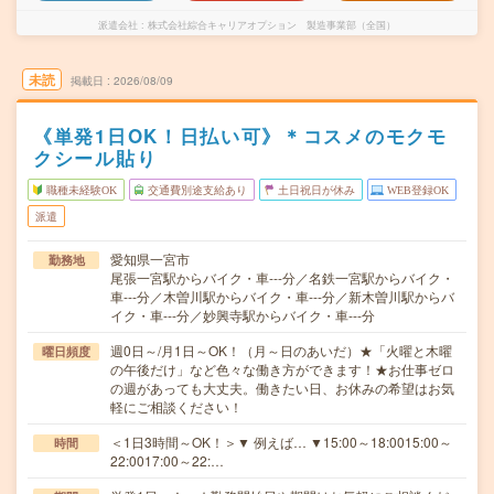
派遣会社
株式会社綜合キャリアオプション 製造事業部（全国）
未読
掲載日
2026/08/09
《単発1日OK！日払い可》＊コスメのモクモ
クシール貼り
職種未経験OK
交通費別途支給あり
土日祝日が休み
WEB登録OK
派遣
愛知県一宮市
勤務地
尾張一宮駅からバイク・車---分／名鉄一宮駅からバイク・
車---分／木曽川駅からバイク・車---分／新木曽川駅からバ
イク・車---分／妙興寺駅からバイク・車---分
週0日～/月1日～OK！（月～日のあいだ）★「火曜と木曜
曜日頻度
の午後だけ」など色々な働き方ができます！★お仕事ゼロ
の週があっても大丈夫。働きたい日、お休みの希望はお気
軽にご相談ください！
＜1日3時間～OK！＞▼ 例えば… ▼15:00～18:0015:00～
時間
22:0017:00～22:…