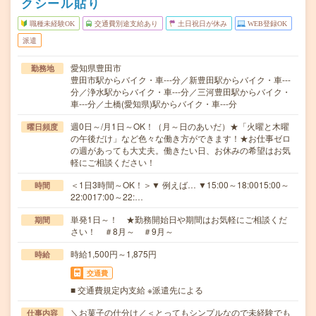
クシール貼り
職種未経験OK
交通費別途支給あり
土日祝日が休み
WEB登録OK
派遣
愛知県豊田市
勤務地
豊田市駅からバイク・車---分／新豊田駅からバイク・車---
分／浄水駅からバイク・車---分／三河豊田駅からバイク・
車---分／土橋(愛知県)駅からバイク・車---分
週0日～/月1日～OK！（月～日のあいだ）★「火曜と木曜
曜日頻度
の午後だけ」など色々な働き方ができます！★お仕事ゼロ
の週があっても大丈夫。働きたい日、お休みの希望はお気
軽にご相談ください！
＜1日3時間～OK！＞▼ 例えば… ▼15:00～18:0015:00～
時間
22:0017:00～22:…
単発1日～！ ★勤務開始日や期間はお気軽にご相談くだ
期間
さい！ ＃8月～ ＃9月～
時給1,500円～1,875円
時給
交通費
■ 交通費規定内支給 ※派遣先による
＼お菓子の仕分け／＜とってもシンプルなので未経験でも
仕事内容