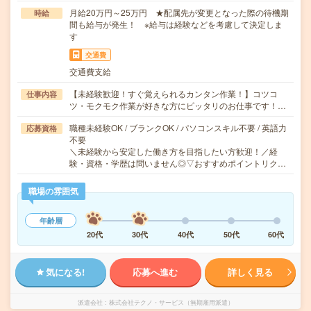
月給20万円～25万円 ★配属先が変更となった際の待機期
時給
間も給与が発生！ ※給与は経験などを考慮して決定しま
す
交通費
交通費支給
【未経験歓迎！すぐ覚えられるカンタン作業！】コツコ
仕事内容
ツ・モクモク作業が好きな方にピッタリのお仕事です！…
職種未経験OK / ブランクOK / パソコンスキル不要 / 英語力
応募資格
不要
＼未経験から安定した働き方を目指したい方歓迎！／経
験・資格・学歴は問いません◎▽おすすめポイントリク…
職場の雰囲気
年齢層
20代
30代
40代
50代
60代
気になる!
応募へ進む
詳しく見る
派遣会社
株式会社テクノ・サービス（無期雇用派遣）