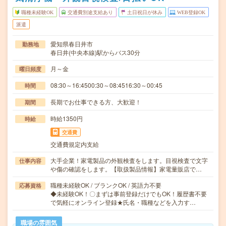
職種未経験OK
交通費別途支給あり
土日祝日が休み
WEB登録OK
派遣
愛知県春日井市
勤務地
春日井(中央本線)駅からバス30分
月～金
曜日頻度
08:30～16:4500:30～08:4516:30～00:45
時間
長期でお仕事できる方、大歓迎！
期間
時給1350円
時給
交通費
交通費規定内支給
大手企業！家電製品の外観検査をします。目視検査で文字
仕事内容
や傷の確認をします。【取扱製品情報】家電量販店で…
職種未経験OK / ブランクOK / 英語力不要
応募資格
◆未経験OK！〇まずは事前登録だけでもOK！履歴書不要
で気軽にオンライン登録★氏名・職種などを入力す…
職場の雰囲気