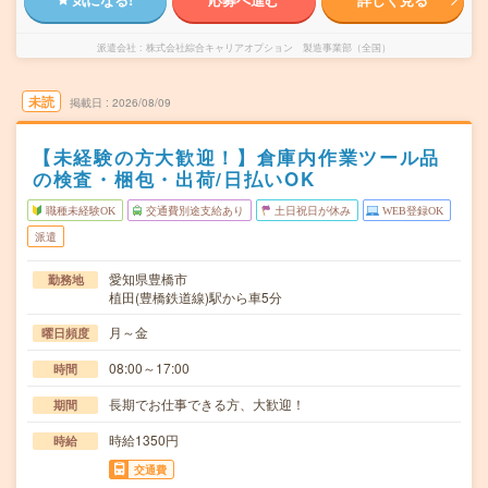
派遣会社
株式会社綜合キャリアオプション 製造事業部（全国）
未読
掲載日
2026/08/09
【未経験の方大歓迎！】倉庫内作業ツール品
の検査・梱包・出荷/日払いOK
職種未経験OK
交通費別途支給あり
土日祝日が休み
WEB登録OK
派遣
愛知県豊橋市
勤務地
植田(豊橋鉄道線)駅から車5分
月～金
曜日頻度
08:00～17:00
時間
長期でお仕事できる方、大歓迎！
期間
時給1350円
時給
交通費