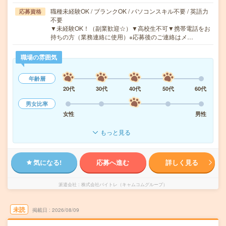
職種未経験OK / ブランクOK / パソコンスキル不要 / 英語力
応募資格
不要
▼未経験OK！（副業歓迎☆）▼高校生不可▼携帯電話をお
持ちの方（業務連絡に使用）※応募後のご連絡はメ…
職場の雰囲気
年齢層
20代
30代
40代
50代
60代
男女比率
女性
男性
もっと見る
気になる!
応募へ進む
詳しく見る
派遣会社
株式会社バイトレ（キャムコムグループ）
未読
掲載日
2026/08/09