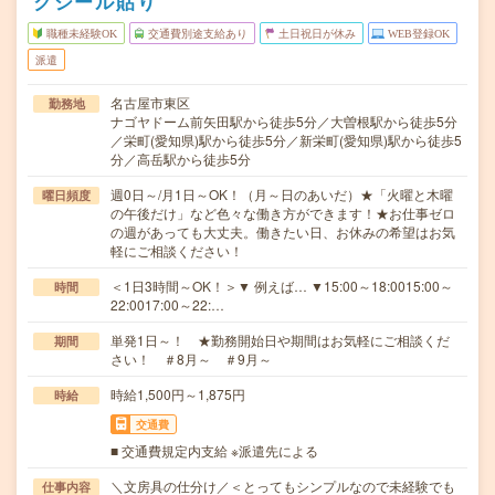
クシール貼り
職種未経験OK
交通費別途支給あり
土日祝日が休み
WEB登録OK
派遣
名古屋市東区
勤務地
ナゴヤドーム前矢田駅から徒歩5分／大曽根駅から徒歩5分
／栄町(愛知県)駅から徒歩5分／新栄町(愛知県)駅から徒歩5
分／高岳駅から徒歩5分
週0日～/月1日～OK！（月～日のあいだ）★「火曜と木曜
曜日頻度
の午後だけ」など色々な働き方ができます！★お仕事ゼロ
の週があっても大丈夫。働きたい日、お休みの希望はお気
軽にご相談ください！
＜1日3時間～OK！＞▼ 例えば… ▼15:00～18:0015:00～
時間
22:0017:00～22:…
単発1日～！ ★勤務開始日や期間はお気軽にご相談くだ
期間
さい！ ＃8月～ ＃9月～
時給1,500円～1,875円
時給
交通費
■ 交通費規定内支給 ※派遣先による
＼文房具の仕分け／＜とってもシンプルなので未経験でも
仕事内容