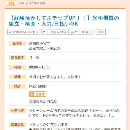
未読
掲載日
2026/08/09
【経験活かしてステップUP！！】光学機器の
組立・検査・入力/日払いOK
交通費別途支給あり
土日祝日が休み
WEB登録OK
派遣
愛知県小牧市
勤務地
高蔵寺駅から車20分
月～金
曜日頻度
09:00～18:00
時間
長期でお仕事できる方、大歓迎！
期間
時給1500円
時給
交通費
交通費規定内支給
クリーンルーム内での電子部品の試作サポート。試作品の
仕事内容
組立や、PCを使って調整や検査を行う。快適なクリ…
ブランクOK / 英語力不要
応募資格
◆経験者歓迎！〇まずは事前登録だけでもOK！履歴書不要