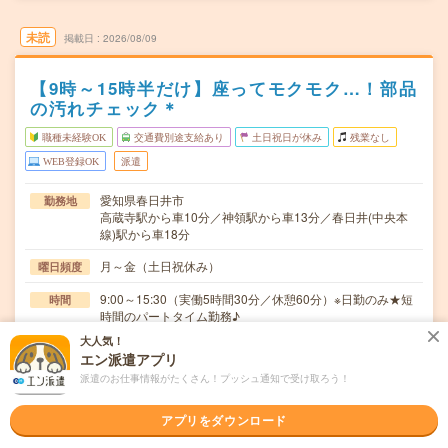
未読
掲載日
2026/08/09
【9時～15時半だけ】座ってモクモク…！部品
の汚れチェック＊
職種未経験OK
交通費別途支給あり
土日祝日が休み
残業なし
WEB登録OK
派遣
愛知県春日井市
勤務地
高蔵寺駅から車10分／神領駅から車13分／春日井(中央本
線)駅から車18分
月～金（土日祝休み）
曜日頻度
9:00～15:30（実働5時間30分／休憩60分）※日勤のみ★短
時間
時間のパートタイム勤務♪
大人気！
即日～長期 ※「8月～」「9月～」「10月～」お好きな開
期間
エン派遣アプリ
始時期を相談OK♪
派遣のお仕事情報がたくさん！プッシュ通知で受け取ろう！
時給1650円 ＜週払いOK＞■月収例：19万円（1650円×5
時給
時間30分×21日＋残業なし）
アプリをダウンロード
交通費