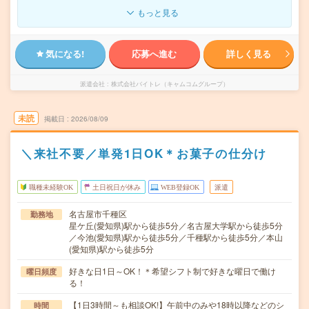
もっと見る
気になる!
応募へ進む
詳しく見る
派遣会社
株式会社バイトレ（キャムコムグループ）
未読
掲載日
2026/08/09
＼来社不要／単発1日OK＊お菓子の仕分け
職種未経験OK
土日祝日が休み
WEB登録OK
派遣
名古屋市千種区
勤務地
星ケ丘(愛知県)駅から徒歩5分／名古屋大学駅から徒歩5分
／今池(愛知県)駅から徒歩5分／千種駅から徒歩5分／本山
(愛知県)駅から徒歩5分
好きな日1日～OK！＊希望シフト制で好きな曜日で働け
曜日頻度
る！
【1日3時間～も相談OK!】午前中のみや18時以降などのシ
時間