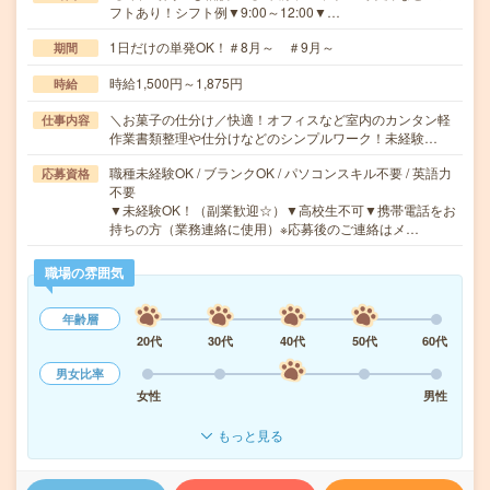
フトあり！シフト例▼9:00～12:00▼…
1日だけの単発OK！＃8月～ ＃9月～
期間
時給1,500円～1,875円
時給
＼お菓子の仕分け／快適！オフィスなど室内のカンタン軽
仕事内容
作業書類整理や仕分けなどのシンプルワーク！未経験…
職種未経験OK / ブランクOK / パソコンスキル不要 / 英語力
応募資格
不要
▼未経験OK！（副業歓迎☆）▼高校生不可▼携帯電話をお
持ちの方（業務連絡に使用）※応募後のご連絡はメ…
職場の雰囲気
年齢層
20代
30代
40代
50代
60代
男女比率
女性
男性
もっと見る