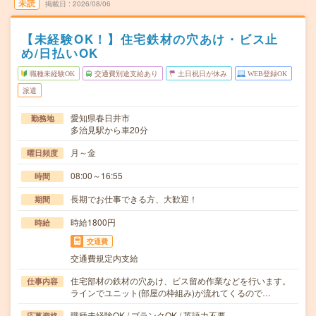
未読
掲載日
2026/08/06
【未経験OK！】住宅鉄材の穴あけ・ビス止
め/日払いOK
職種未経験OK
交通費別途支給あり
土日祝日が休み
WEB登録OK
派遣
愛知県春日井市
勤務地
多治見駅から車20分
月～金
曜日頻度
08:00～16:55
時間
長期でお仕事できる方、大歓迎！
期間
時給1800円
時給
交通費
交通費規定内支給
住宅部材の鉄材の穴あけ、ビス留め作業などを行います。
仕事内容
ラインでユニット(部屋の枠組み)が流れてくるので…
職種未経験OK / ブランクOK / 英語力不要
応募資格