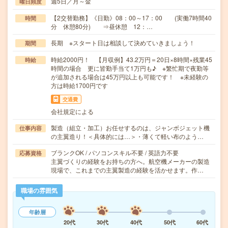
週5日／月～金
曜日頻度
【2交替勤務】《日勤》08：00～17：00 (実働7時間40
時間
分 休憩80分) ⇒昼休憩 12：…
長期 ※スタート日は相談して決めていきましょう！
期間
時給2000円！ 【月収例】43.2万円＝20日×8時間×残業45
時給
時間の場合 更に皆勤手当て1万円も♪ ※繁忙期で夜勤等
が追加される場合は45万円以上も可能です！ ※未経験の
方は時給1700円です
交通費
会社規定による
製造（組立・加工）お任せするのは、ジャンボジェット機
仕事内容
の主翼造り！＜具体的には…＞・薄くて軽い布のよう…
ブランクOK / パソコンスキル不要 / 英語力不要
応募資格
主翼づくりの経験をお持ちの方へ。航空機メーカーの製造
現場で、これまでの主翼製造の経験を活かせます。作…
職場の雰囲気
年齢層
20代
30代
40代
50代
60代