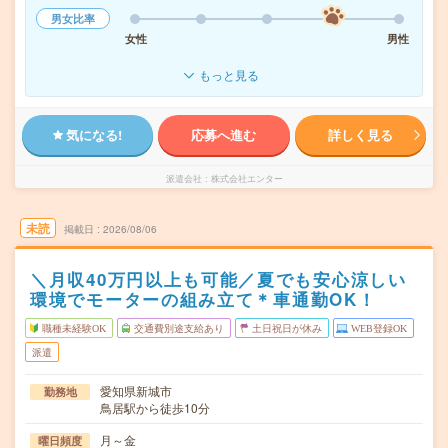
男女比率
女性
男性
もっと見る
気になる!
応募へ進む
詳しく見る
派遣会社
株式会社エンター
未読
掲載日
2026/08/06
＼月収40万円以上も可能／夏でも安心涼しい
環境でモーターの組み立て＊車通勤OK！
職種未経験OK
交通費別途支給あり
土日祝日が休み
WEB登録OK
派遣
愛知県新城市
勤務地
鳥居駅から徒歩10分
月～金
曜日頻度