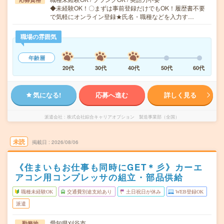
◆未経験OK！〇まずは事前登録だけでもOK！履歴書不要
で気軽にオンライン登録★氏名・職種などを入力す…
職場の雰囲気
年齢層
20代
30代
40代
50代
60代
気になる!
応募へ進む
詳しく見る
派遣会社
株式会社綜合キャリアオプション 製造事業部（全国）
未読
掲載日
2026/08/06
《住まいもお仕事も同時にGET＊彡》カーエ
アコン用コンプレッサの組立・部品供給
職種未経験OK
交通費別途支給あり
土日祝日が休み
WEB登録OK
派遣
愛知県刈谷市
勤務地