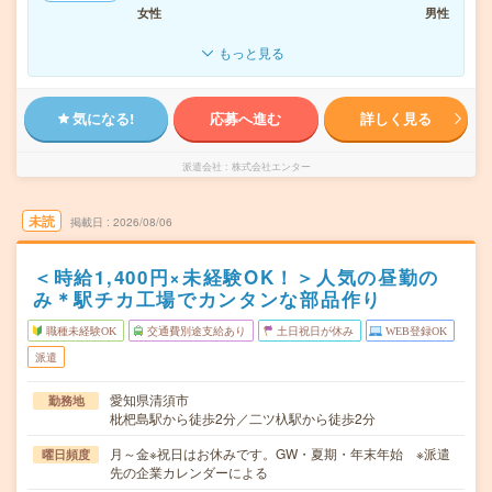
女性
男性
もっと見る
気になる!
応募へ進む
詳しく見る
派遣会社
株式会社エンター
未読
掲載日
2026/08/06
＜時給1,400円×未経験OK！＞人気の昼勤の
み＊駅チカ工場でカンタンな部品作り
職種未経験OK
交通費別途支給あり
土日祝日が休み
WEB登録OK
派遣
愛知県清須市
勤務地
枇杷島駅から徒歩2分／二ツ杁駅から徒歩2分
月～金※祝日はお休みです。GW・夏期・年末年始 ※派遣
曜日頻度
先の企業カレンダーによる