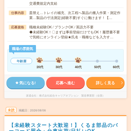
交通費規定内支給
皿替え…トレイの補充、次工程へ製品の搬入作業・測定作
仕事内容
業…製品の寸法測定(経験不要)すぐに働けます！【…
職種未経験OK / ブランクOK / 英語力不要
応募資格
◆未経験OK！〇まずは事前登録だけでもOK！履歴書不要
で気軽にオンライン登録★氏名・職種などを入力す…
職場の雰囲気
年齢層
20代
30代
40代
50代
60代
気になる!
応募へ進む
詳しく見る
派遣会社
株式会社綜合キャリアオプション 製造事業部（全国）
未読
掲載日
2026/08/06
【未経験スタート大歓迎！】くるま部品のバ
ーコード照合・台車出荷/日払いOK