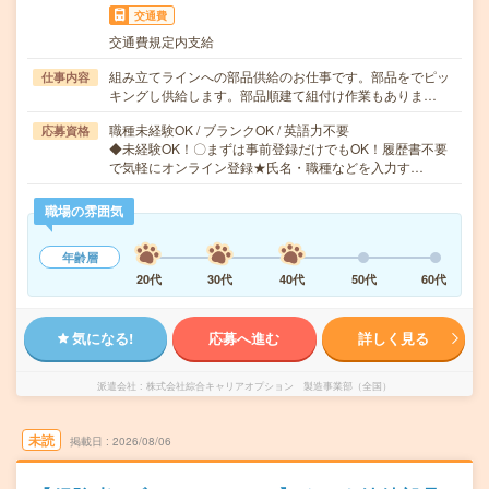
交通費
交通費規定内支給
組み立てラインへの部品供給のお仕事です。部品をでピッ
仕事内容
キングし供給します。部品順建て組付け作業もありま…
職種未経験OK / ブランクOK / 英語力不要
応募資格
◆未経験OK！〇まずは事前登録だけでもOK！履歴書不要
で気軽にオンライン登録★氏名・職種などを入力す…
職場の雰囲気
年齢層
20代
30代
40代
50代
60代
気になる!
応募へ進む
詳しく見る
派遣会社
株式会社綜合キャリアオプション 製造事業部（全国）
未読
掲載日
2026/08/06