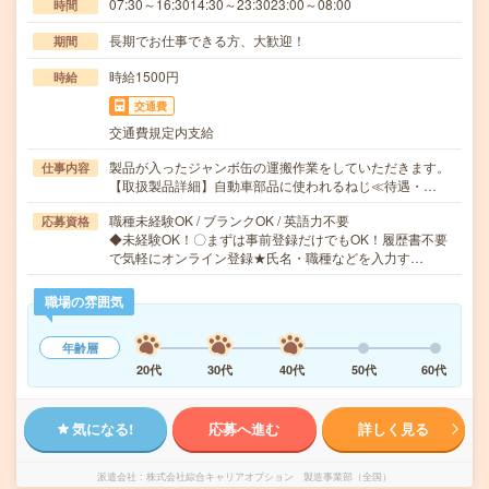
07:30～16:3014:30～23:3023:00～08:00
時間
長期でお仕事できる方、大歓迎！
期間
時給1500円
時給
交通費
交通費規定内支給
製品が入ったジャンボ缶の運搬作業をしていただきます。
仕事内容
【取扱製品詳細】自動車部品に使われるねじ≪待遇・…
職種未経験OK / ブランクOK / 英語力不要
応募資格
◆未経験OK！〇まずは事前登録だけでもOK！履歴書不要
で気軽にオンライン登録★氏名・職種などを入力す…
職場の雰囲気
年齢層
20代
30代
40代
50代
60代
気になる!
応募へ進む
詳しく見る
派遣会社
株式会社綜合キャリアオプション 製造事業部（全国）