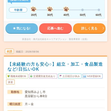
年齢層
20代
30代
40代
50代
60代
気になる!
応募へ進む
詳しく見る
派遣会社
株式会社綜合キャリアオプション 製造事業部（全国）
未読
掲載日
2026/08/06
【未経験の方も安心○】組立・加工・食品製造
など/日払いOK
職種未経験OK
交通費別途支給あり
土日祝日が休み
WEB登録OK
派遣
愛知県みよし市
勤務地
黒笹駅から車8分
月～金
曜日頻度