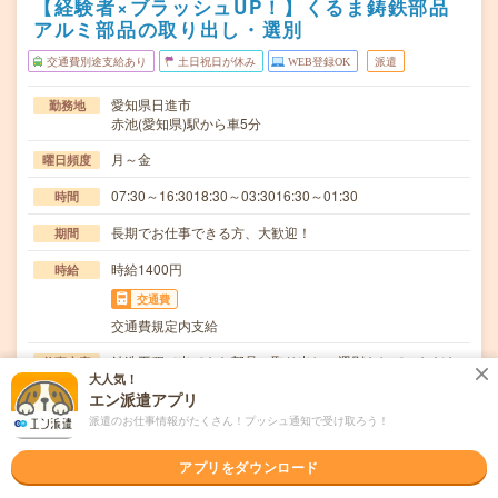
【経験者×ブラッシュUP！】くるま鋳鉄部品
アルミ部品の取り出し・選別
交通費別途支給あり
土日祝日が休み
WEB登録OK
派遣
愛知県日進市
勤務地
赤池(愛知県)駅から車5分
月～金
曜日頻度
07:30～16:3018:30～03:3016:30～01:30
時間
長期でお仕事できる方、大歓迎！
期間
時給1400円
時給
交通費
交通費規定内支給
鋳造工程で出てきた部品の取り出し、選別をしていただき
仕事内容
大人気！
ます。【取扱製品情報】自動車鋳鉄部品、アルミ部品…
エン派遣アプリ
ブランクOK / 英語力不要
応募資格
派遣のお仕事情報がたくさん！プッシュ通知で受け取ろう！
◆経験者歓迎！〇まずは事前登録だけでもOK！履歴書不要
で気軽にオンライン登録★氏名・職種などを入力す…
アプリをダウンロード