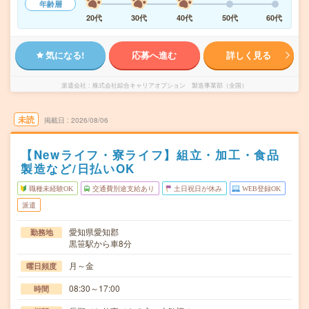
年齢層
20代
30代
40代
50代
60代
気になる!
応募へ進む
詳しく見る
派遣会社
株式会社綜合キャリアオプション 製造事業部（全国）
未読
掲載日
2026/08/06
【Newライフ・寮ライフ】組立・加工・食品
製造など/日払いOK
職種未経験OK
交通費別途支給あり
土日祝日が休み
WEB登録OK
派遣
愛知県愛知郡
勤務地
黒笹駅から車8分
月～金
曜日頻度
08:30～17:00
時間