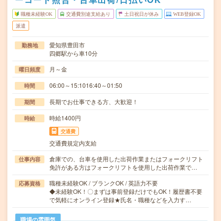
職種未経験OK
交通費別途支給あり
土日祝日が休み
WEB登録OK
派遣
愛知県豊田市
勤務地
四郷駅から車10分
月～金
曜日頻度
06:00～15:1016:40～01:50
時間
長期でお仕事できる方、大歓迎！
期間
時給1400円
時給
交通費
交通費規定内支給
倉庫での、台車を使用した出荷作業またはフォークリフト
仕事内容
免許がある方はフォークリフトを使用した出荷作業で…
職種未経験OK / ブランクOK / 英語力不要
応募資格
◆未経験OK！〇まずは事前登録だけでもOK！履歴書不要
で気軽にオンライン登録★氏名・職種などを入力す…
職場の雰囲気