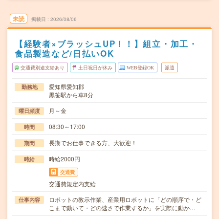
未読
掲載日
2026/08/06
【経験者×ブラッシュUP！！】組立・加工・
食品製造など/日払いOK
交通費別途支給あり
土日祝日が休み
WEB登録OK
派遣
愛知県愛知郡
勤務地
黒笹駅から車8分
月～金
曜日頻度
08:30～17:00
時間
長期でお仕事できる方、大歓迎！
期間
時給2000円
時給
交通費
交通費規定内支給
ロボットの教示作業、産業用ロボットに「どの順序で・ど
仕事内容
こまで動いて・どの速さで作業するか」を実際に動か…