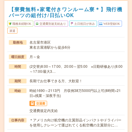
【寮費無料×家電付きワンルーム寮＊】飛行機
パーツの組付け/日払いOK
職種未経験OK
交通費別途支給あり
土日祝日が休み
WEB登録OK
派遣
名古屋市港区
勤務地
東名古屋港駅から徒歩6分
月～金
曜日頻度
(2交替)8:00～17:00、20:00～翌5:00 ※日勤研修あり(8:00
時間
～17:00/最大3…
長期でお仕事できる方、大歓迎！
期間
時給1690～2113円 月収例38万5000円以上可(8時間×21
時給
日+残業・深夜手当)
交通費
交通費規定内支給
＊アメリカ向け航空機の主翼部品インパクトやドライバー
仕事内容
を使用しクレーンで運ばれてくる航空機の主翼部分に…