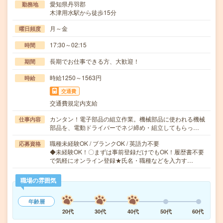
愛知県丹羽郡
勤務地
木津用水駅から徒歩15分
月～金
曜日頻度
17:30～02:15
時間
長期でお仕事できる方、大歓迎！
期間
時給1250～1563円
時給
交通費
交通費規定内支給
カンタン！電子部品の組立作業。機械部品に使われる機械
仕事内容
部品を、電動ドライバーでネジ締め・組立してもらっ…
職種未経験OK / ブランクOK / 英語力不要
応募資格
◆未経験OK！〇まずは事前登録だけでもOK！履歴書不要
で気軽にオンライン登録★氏名・職種などを入力す…
職場の雰囲気
年齢層
20代
30代
40代
50代
60代