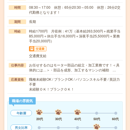
08:30～17:00 休憩：65分20:30～05:00 休憩：26分2交
時間
代勤務となります！
長期
期間
時給1700円 月収例：41万（基本給263,500円＋残業手当
時給
85,000円＋休出手当16,000円＋深夜手当25,5000円＋業務
手当20,000円）
交通費
交通費支給
お任せするのはモーター部品の組立・加工業務です！＜具
仕事内容
体的には…＞・部品を成形、加工するマシンの補助 …
職種未経験OK / ブランクOK / パソコンスキル不要 / 英語力
応募資格
不要
未経験ＯＫ！ブランクＯＫ！
職場の雰囲気
年齢層
20代
30代
40代
50代
60代
男女比率