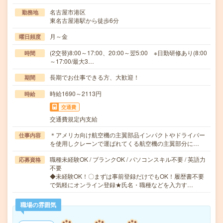
名古屋市港区
勤務地
東名古屋港駅から徒歩6分
月～金
曜日頻度
(2交替)8:00～17:00、20:00～翌5:00 ※日勤研修あり(8:00
時間
～17:00/最大3…
長期でお仕事できる方、大歓迎！
期間
時給1690～2113円
時給
交通費
交通費規定内支給
＊アメリカ向け航空機の主翼部品インパクトやドライバー
仕事内容
を使用しクレーンで運ばれてくる航空機の主翼部分に…
職種未経験OK / ブランクOK / パソコンスキル不要 / 英語力
応募資格
不要
◆未経験OK！〇まずは事前登録だけでもOK！履歴書不要
で気軽にオンライン登録★氏名・職種などを入力す…
職場の雰囲気