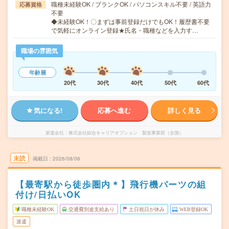
職種未経験OK / ブランクOK / パソコンスキル不要 / 英語力
応募資格
不要
◆未経験OK！〇まずは事前登録だけでもOK！履歴書不要
で気軽にオンライン登録★氏名・職種などを入力す…
職場の雰囲気
年齢層
20代
30代
40代
50代
60代
気になる!
応募へ進む
詳しく見る
派遣会社
株式会社綜合キャリアオプション 製造事業部（全国）
未読
掲載日
2026/08/06
【最寄駅から徒歩圏内＊】飛行機パーツの組
付け/日払いOK
職種未経験OK
交通費別途支給あり
土日祝日が休み
WEB登録OK
派遣