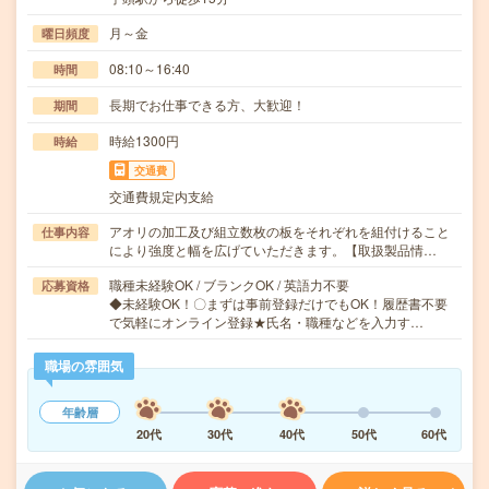
月～金
曜日頻度
08:10～16:40
時間
長期でお仕事できる方、大歓迎！
期間
時給1300円
時給
交通費
交通費規定内支給
アオリの加工及び組立数枚の板をそれぞれを組付けること
仕事内容
により強度と幅を広げていただきます。【取扱製品情…
職種未経験OK / ブランクOK / 英語力不要
応募資格
◆未経験OK！〇まずは事前登録だけでもOK！履歴書不要
で気軽にオンライン登録★氏名・職種などを入力す…
職場の雰囲気
年齢層
20代
30代
40代
50代
60代