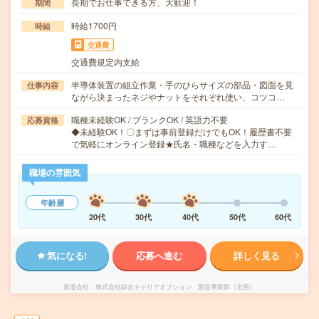
長期でお仕事できる方、大歓迎！
期間
時給1700円
時給
交通費
交通費規定内支給
半導体装置の組立作業・手のひらサイズの部品・図面を見
仕事内容
ながら決まったネジやナットをそれぞれ使い、コツコ…
職種未経験OK / ブランクOK / 英語力不要
応募資格
◆未経験OK！〇まずは事前登録だけでもOK！履歴書不要
で気軽にオンライン登録★氏名・職種などを入力す…
職場の雰囲気
年齢層
20代
30代
40代
50代
60代
気になる!
応募へ進む
詳しく見る
派遣会社
株式会社綜合キャリアオプション 製造事業部（全国）