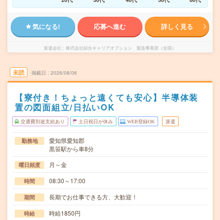
気になる!
応募へ進む
詳しく見る
派遣会社
株式会社綜合キャリアオプション 製造事業部（全国）
未読
掲載日
2026/08/06
【寮付き！ちょっと遠くても安心】半導体装
置の図面組立/日払いOK
交通費別途支給あり
土日祝日が休み
WEB登録OK
派遣
愛知県愛知郡
勤務地
黒笹駅から車8分
月～金
曜日頻度
08:30～17:00
時間
長期でお仕事できる方、大歓迎！
期間
時給1850円
時給