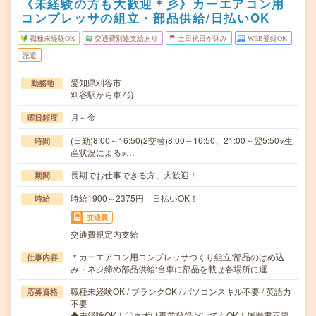
《未経験の方も大歓迎＊彡》カーエアコン用
コンプレッサの組立・部品供給/日払いOK
職種未経験OK
交通費別途支給あり
土日祝日が休み
WEB登録OK
派遣
愛知県刈谷市
勤務地
刈谷駅から車7分
月～金
曜日頻度
(日勤)8:00～16:50(2交替)8:00～16:50、21:00～翌5:50※生
時間
産状況による※…
長期でお仕事できる方、大歓迎！
期間
時給1900～2375円 日払いOK！
時給
交通費
交通費規定内支給
＊カーエアコン用コンプレッサづくり組立:部品のはめ込
仕事内容
み・ネジ締め部品供給:台車に部品を載せ各場所に運…
職種未経験OK / ブランクOK / パソコンスキル不要 / 英語力
応募資格
不要
◆未経験OK！〇まずは事前登録だけでもOK！履歴書不要