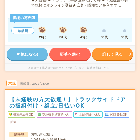
で気軽にオンライン登録★氏名・職種などを入力す…
職場の雰囲気
年齢層
20代
30代
40代
50代
60代
気になる!
応募へ進む
詳しく見る
派遣会社
株式会社綜合キャリアオプション 製造事業部（全国）
未読
掲載日
2026/08/06
【未経験の方大歓迎！】トラックサイドドア
の板組付け・組立/日払いOK
職種未経験OK
交通費別途支給あり
土日祝日が休み
WEB登録OK
派遣
愛知県安城市
勤務地
宇頭駅から徒歩15分