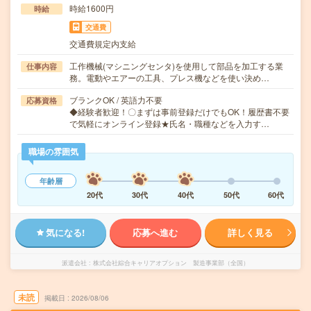
時給1600円
時給
交通費
交通費規定内支給
工作機械(マシニングセンタ)を使用して部品を加工する業
仕事内容
務。電動やエアーの工具、プレス機などを使い決め…
ブランクOK / 英語力不要
応募資格
◆経験者歓迎！〇まずは事前登録だけでもOK！履歴書不要
で気軽にオンライン登録★氏名・職種などを入力す…
職場の雰囲気
年齢層
20代
30代
40代
50代
60代
気になる!
応募へ進む
詳しく見る
派遣会社
株式会社綜合キャリアオプション 製造事業部（全国）
未読
掲載日
2026/08/06