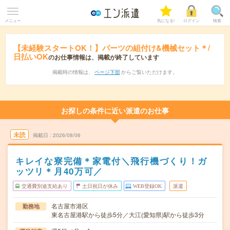
メニュー
気になる!
ログイン
検索
【未経験スタートOK！】パーツの組付け&機械セット＊/
日払いOK
のお仕事情報は、掲載が終了しています
掲載時の情報は、
ページ下部
からご覧いただけます。
お探しの条件に近い派遣のお仕事
未読
掲載日
2026/08/06
キレイな寮完備＊家電付＼飛行機づくり！ガ
ッツリ＊月40万可／
交通費別途支給あり
土日祝日が休み
WEB登録OK
派遣
名古屋市港区
勤務地
東名古屋港駅から徒歩5分／大江(愛知県)駅から徒歩3分