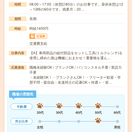
08:00～17:00（休憩計80分）のお仕事です。昼休休憩は12
時間
～13時の60分です。残業月：20…
長期
期間
時給1400円
時給
交通費
交通費支給
【A】車両部品の組付部品をセットし工具(トルクレンチ)を
仕事内容
使用し締めた後は機械におまかせ！重量物を運ん…
職種未経験OK / ブランクOK / パソコンスキル不要 / 英語力
応募資格
不要
・未経験OK！・ブランクさんOK！・フリーター歓迎・学
歴不問・髪自由・友達同士の応募OK＜待遇＞・皆…
職場の雰囲気
年齢層
20代
30代
40代
50代
60代
男女比率
女性
男性