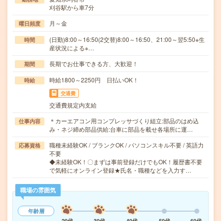
刈谷駅から車7分
月～金
曜日頻度
(日勤)8:00～16:50(2交替)8:00～16:50、21:00～翌5:50※生
時間
産状況による※…
長期でお仕事できる方、大歓迎！
期間
時給1800～2250円 日払いOK！
時給
交通費
交通費規定内支給
＊カーエアコン用コンプレッサづくり組立:部品のはめ込
仕事内容
み・ネジ締め部品供給:台車に部品を載せ各場所に運…
職種未経験OK / ブランクOK / パソコンスキル不要 / 英語力
応募資格
不要
◆未経験OK！〇まずは事前登録だけでもOK！履歴書不要
で気軽にオンライン登録★氏名・職種などを入力す…
職場の雰囲気
年齢層
20代
30代
40代
50代
60代