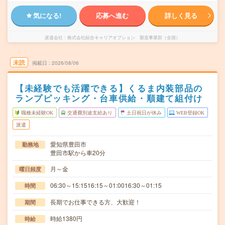
気になる!
応募へ進む
詳しく見る
派遣会社
株式会社綜合キャリアオプション 製造事業部（全国）
未読
掲載日
2026/08/06
【未経験でも活躍できる】くるま内装部品の
ランプピッキング・台車供給・順建て組付け
職種未経験OK
交通費別途支給あり
土日祝日が休み
WEB登録OK
派遣
愛知県豊田市
勤務地
豊田市駅から車20分
月～金
曜日頻度
06:30～15:1516:15～01:0016:30～01:15
時間
長期でお仕事できる方、大歓迎！
期間
時給1380円
時給