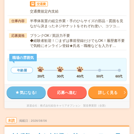
交通費
交通費規定内支給
半導体装置の組立作業・手のひらサイズの部品・図面を見
仕事内容
ながら決まったネジやナットをそれぞれ使い、コツコ…
ブランクOK / 英語力不要
応募資格
◆経験者歓迎！〇まずは事前登録だけでもOK！履歴書不要
で気軽にオンライン登録★氏名・職種などを入力す…
職場の雰囲気
年齢層
20代
30代
40代
50代
60代
気になる!
応募へ進む
詳しく見る
派遣会社
株式会社綜合キャリアオプション 製造事業部（全国）
未読
掲載日
2026/08/06