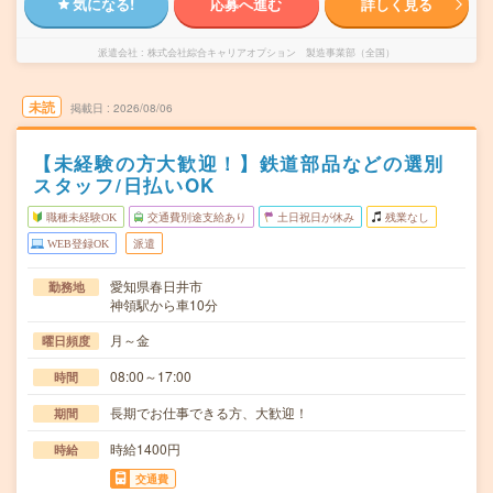
気になる!
応募へ進む
詳しく見る
派遣会社
株式会社綜合キャリアオプション 製造事業部（全国）
未読
掲載日
2026/08/06
【未経験の方大歓迎！】鉄道部品などの選別
スタッフ/日払いOK
職種未経験OK
交通費別途支給あり
土日祝日が休み
残業なし
WEB登録OK
派遣
愛知県春日井市
勤務地
神領駅から車10分
月～金
曜日頻度
08:00～17:00
時間
長期でお仕事できる方、大歓迎！
期間
時給1400円
時給
交通費