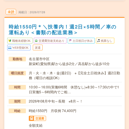
未読
掲載日
2026/07/28
時給1550円＊＼扶養内！週2日×5時間／車の
運転あり＜書類の配送業務＞
職種未経験OK
交通費別途支給あり
土日祝日が休み
残業なし
WEB登録OK
派遣
名古屋市中区
勤務地
新栄町(愛知県)駅から徒歩2分／高岳駅から徒歩10分
月・火・水・木・金(週2日) ※【完全土日祝休み】週2日勤
曜日頻度
務（曜日の相談OK）
10:00～16:00(実働6時間 休憩なし)※8:30～17:30の中で1
時間
日実働5～6時間内でご相…
2026年08月中旬～長期 ※8月～！
期間
時給1550円 月収例 74,400円
時給
交通費
全額支給