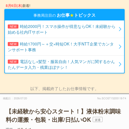
8月6日(木)
新着!
お仕事
★
トピックス
事務局注目の
時給2000円！スマホ操作が得意ならOK！未経験から
NEW
始める社内ITサポート
時給1700円～＋交×時短OK！大手NTT企業でカンタ
NEW
ンサポート事務
電話なし×髪型・服装自由！人気マンガに関するかん
NEW
たんデータ入力・残業ほぼナシ！
以下、掲載終了したお仕事情報です。
掲載日
2026/07/20
No.SCOST15205118-T4
【未経験から安心スタート！】液体粉末調味
料の運搬・包装・出庫/日払いOK
派遣