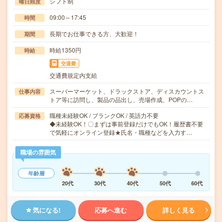
シフト制
曜日頻度
09:00～17:45
時間
長期でお仕事できる方、大歓迎！
期間
時給1350円
時給
交通費
交通費規定内支給
スーパーマーケット、ドラックストア、ディスカウントス
仕事内容
トア等に訪問し、製品の品出し、売場作成、POPの…
職種未経験OK / ブランクOK / 英語力不要
応募資格
◆未経験OK！〇まずは事前登録だけでもOK！履歴書不要
で気軽にオンライン登録★氏名・職種などを入力す…
職場の雰囲気
年齢層
20代
30代
40代
50代
60代
気になる!
応募へ進む
詳しく見る