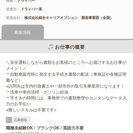
職種
ドライバー
派遣先
ドライバー系
派遣会社
株式会社綜合キャリアオプション 製造事業部（全国）
募集情報
お仕事の概要
＼安全運転しながら書類をお客様のところへお届けするお仕事が
メイン！／
＊自動車販売時に発生する手続き書類の配送（車検証や各種証明
書など）
※訪問先は市内行政書士や一部市外の取引先事業所になります！
＊洗車や車内清掃・ガソリン給油
＊手すきの時間には、事務所での書類整理やカンタンなデータ入
力のお手伝い
※難しいスキルは不要です○
応募資格
職種未経験OK / ブランクOK / 英語力不要