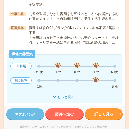
全額支給
＼安全運転しながら書類をお客様のところへお届けするお
仕事内容
仕事がメイン！／＊自動車販売時に発生する手続き書…
職種未経験OK / ブランクOK / パソコンスキル不要 / 英語力
応募資格
不要
＊未経験の方歓迎＊未経験の方でも安心スタート！・登録
時、キャリアを一緒に考える面談（電話面談の場合）…
職場の雰囲気
年齢層
20代
30代
40代
50代
60代
男女比率
女性
男性
もっと見る
気になる!
応募へ進む
詳しく見る
派遣会社
パーソルテンプスタッフ株式会社 （旧テンプスタッフ株式会社）