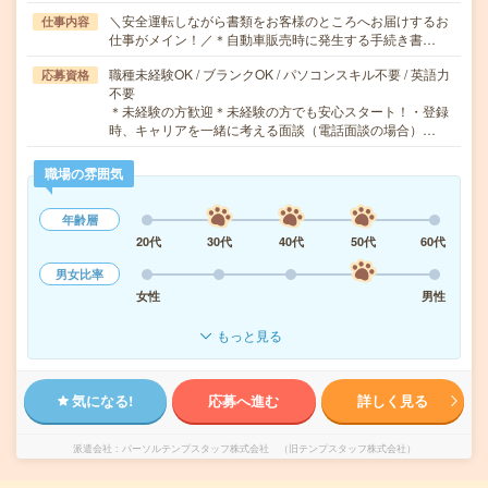
＼安全運転しながら書類をお客様のところへお届けするお
仕事内容
仕事がメイン！／＊自動車販売時に発生する手続き書…
職種未経験OK / ブランクOK / パソコンスキル不要 / 英語力
応募資格
不要
＊未経験の方歓迎＊未経験の方でも安心スタート！・登録
時、キャリアを一緒に考える面談（電話面談の場合）…
職場の雰囲気
年齢層
20代
30代
40代
50代
60代
男女比率
女性
男性
もっと見る
気になる!
応募へ進む
詳しく見る
派遣会社
パーソルテンプスタッフ株式会社 （旧テンプスタッフ株式会社）