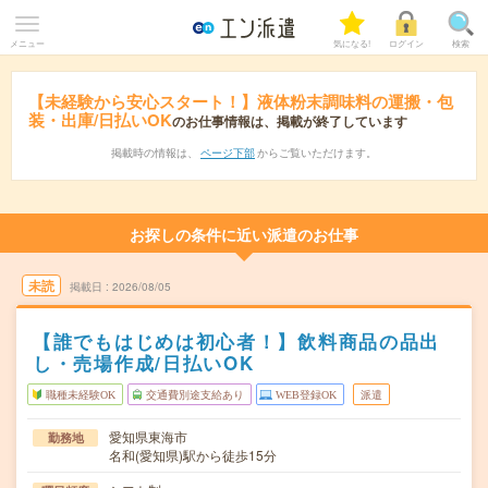
メニュー
気になる!
ログイン
検索
【未経験から安心スタート！】液体粉末調味料の運搬・包
装・出庫/日払いOK
のお仕事情報は、掲載が終了しています
掲載時の情報は、
ページ下部
からご覧いただけます。
お探しの条件に近い派遣のお仕事
未読
掲載日
2026/08/05
【誰でもはじめは初心者！】飲料商品の品出
し・売場作成/日払いOK
職種未経験OK
交通費別途支給あり
WEB登録OK
派遣
愛知県東海市
勤務地
名和(愛知県)駅から徒歩15分