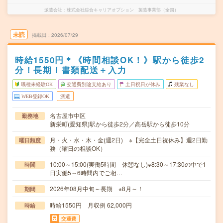
派遣会社
株式会社綜合キャリアオプション 製造事業部（全国）
未読
掲載日
2026/07/29
時給1550円＊《時間相談OK！》駅から徒歩2
分！長期！書類配送＋入力
職種未経験OK
交通費別途支給あり
土日祝日が休み
残業なし
WEB登録OK
派遣
名古屋市中区
勤務地
新栄町(愛知県)駅から徒歩2分／高岳駅から徒歩10分
月・火・水・木・金(週2日) ※【完全土日祝休み】週2日勤
曜日頻度
務（曜日の相談OK）
10:00～15:00(実働5時間 休憩なし)※8:30～17:30の中で1
時間
日実働5～6時間内でご相…
2026年08月中旬～長期 ※8月～！
期間
時給1550円 月収例 62,000円
時給
交通費