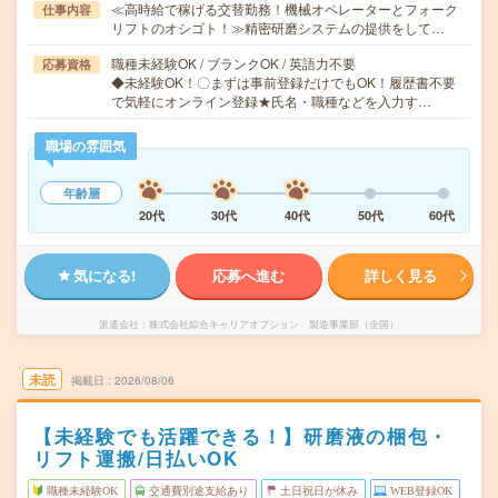
≪高時給で稼げる交替勤務！機械オペレーターとフォーク
仕事内容
リフトのオシゴト！≫精密研磨システムの提供をして…
職種未経験OK / ブランクOK / 英語力不要
応募資格
◆未経験OK！〇まずは事前登録だけでもOK！履歴書不要
で気軽にオンライン登録★氏名・職種などを入力す…
職場の雰囲気
年齢層
20代
30代
40代
50代
60代
気になる!
応募へ進む
詳しく見る
派遣会社
株式会社綜合キャリアオプション 製造事業部（全国）
未読
掲載日
2026/08/06
【未経験でも活躍できる！】研磨液の梱包・
リフト運搬/日払いOK
職種未経験OK
交通費別途支給あり
土日祝日が休み
WEB登録OK