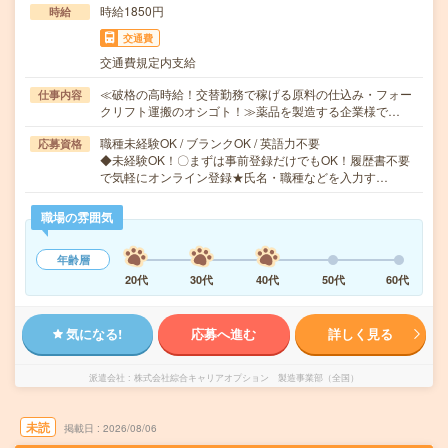
時給1850円
時給
交通費
交通費規定内支給
≪破格の高時給！交替勤務で稼げる原料の仕込み・フォー
仕事内容
クリフト運搬のオシゴト！≫薬品を製造する企業様で…
職種未経験OK / ブランクOK / 英語力不要
応募資格
◆未経験OK！〇まずは事前登録だけでもOK！履歴書不要
で気軽にオンライン登録★氏名・職種などを入力す…
職場の雰囲気
年齢層
20代
30代
40代
50代
60代
気になる!
応募へ進む
詳しく見る
派遣会社
株式会社綜合キャリアオプション 製造事業部（全国）
未読
掲載日
2026/08/06