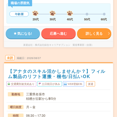
職場の雰囲気
年齢層
20代
30代
40代
50代
60代
気になる!
応募へ進む
詳しく見る
派遣会社
株式会社綜合キャリアオプション 製造事業部（全国）
未読
掲載日
2026/08/07
【アナタのスキル活かしませんか？】フィル
ム製品のリフト運搬・梱包/日払いOK
交通費別途支給あり
土日祝日が休み
WEB登録OK
派遣
三重県名張市
勤務地
桔梗が丘駅から車5分
月～金
曜日頻度
06:30～17:30
時間