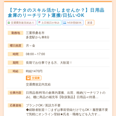
【アナタのスキル活かしませんか？】日用品
倉庫のリーチリフト運搬/日払いOK
交通費別途支給あり
土日祝日が休み
WEB登録OK
派遣
三重県桑名市
勤務地
多度駅から車8分
月～金
曜日頻度
08:00～17:00
時間
長期でお仕事できる方、大歓迎！
期間
時給1470円
時給
交通費
交通費規定内支給
日用品/飲料等の倉庫内運搬、出荷、格納(リーチリフトの
仕事内容
み)、棚に商品の補充等【取扱製品】日用品≪待遇…
ブランクOK / 英語力不要
応募資格
◆経験者歓迎！〇まずは事前登録だけでもOK！履歴書不要
で気軽にオンライン登録★氏名・職種などを入力す…