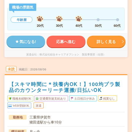
職場の雰囲気
年齢層
20代
30代
40代
50代
60代
気になる!
応募へ進む
詳しく見る
派遣会社
株式会社綜合キャリアオプション 製造事業部（全国）
未読
掲載日
2026/08/06
【スキマ時間に＊扶養内OK！】100均プラ製
品のカウンターリーチ運搬/日払いOK
職種未経験OK
交通費別途支給あり
土日祝日が休み
残業なし
WEB登録OK
派遣
三重県伊賀市
勤務地
猪田道駅から車10分
月～金
曜日頻度