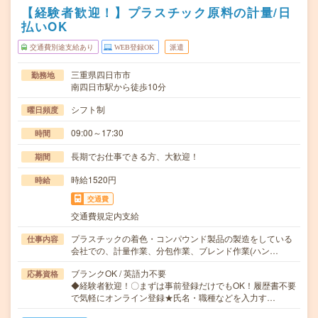
【経験者歓迎！】プラスチック原料の計量/日
払いOK
交通費別途支給あり
WEB登録OK
派遣
三重県四日市市
勤務地
南四日市駅から徒歩10分
シフト制
曜日頻度
09:00～17:30
時間
長期でお仕事できる方、大歓迎！
期間
時給1520円
時給
交通費
交通費規定内支給
プラスチックの着色・コンパウンド製品の製造をしている
仕事内容
会社での、計量作業、分包作業、ブレンド作業(ハン…
ブランクOK / 英語力不要
応募資格
◆経験者歓迎！〇まずは事前登録だけでもOK！履歴書不要
で気軽にオンライン登録★氏名・職種などを入力す…