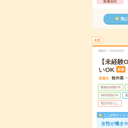
派遣会社
気
未読
掲載日
2026/08/07
【未経験
いOK
派遣
軽作業・
派遣先
職種未経験OK
WEB登録OK
週
電話対応なし
ここがポイント
女性が働き