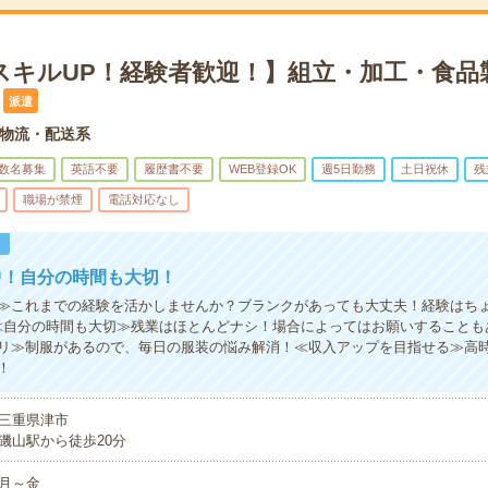
スキルUP！経験者歓迎！】組立・加工・食品
派遣
物流・配送系
数名募集
英語不要
履歴書不要
WEB登録OK
週5日勤務
土日祝休
残
職場が禁煙
電話対応なし
！
中！自分の時間も大切！
≫これまでの経験を活かしませんか？ブランクがあっても大丈夫！経験はち
≪自分の時間も大切≫残業はほとんどナシ！場合によってはお願いすることも
リ≫制服があるので、毎日の服装の悩み解消！≪収入アップを目指せる≫高
！
三重県津市
磯山駅から徒歩20分
月～金