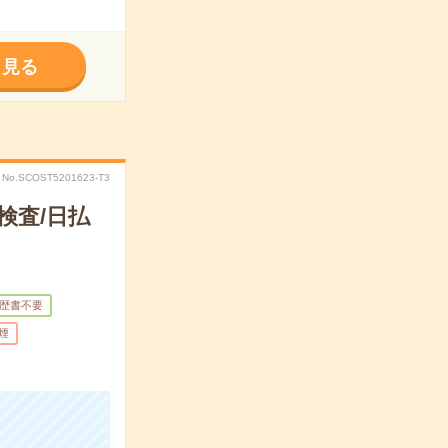
く見る
No.SCOST5201623-T3
検査/日払
歴書不要
煙