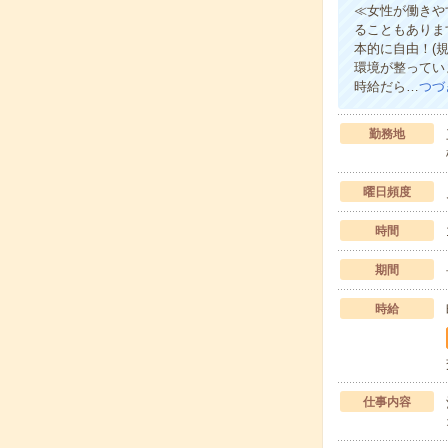
≪女性が働きや
ることもありま
本的に自由！(
環境が整ってい
時給だら…
つづ
勤務地
曜日頻度
時間
期間
時給
仕事内容