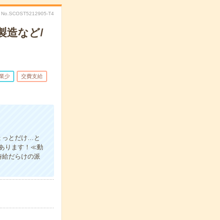
No.SCOST5212905-T4
製造など/
業少
交費支給
ょっとだけ…と
あります！≪動
時給だらけの派