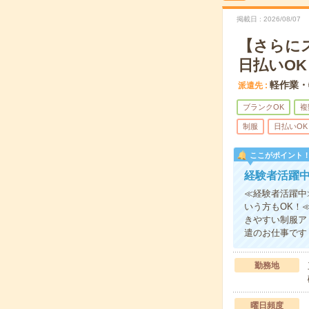
掲載日
2026/08/07
【さらに
日払いOK
軽作業・
派遣先
ブランクOK
複
制服
日払いOK
ここがポイント
経験者活躍
≪経験者活躍中
いう方もOK！
きやすい制服ア
遣のお仕事です
勤務地
曜日頻度