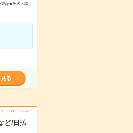
ン登録★氏名・職
く見る
No.SCOST5214620-T3
など/日払