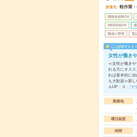
軽作業・
派遣先
職種未経験OK
WEB登録OK
週
職場が禁煙
電
ここがポイント
女性が働き
≪女性が働きや
れる方にオスス
れば基本的に自
も大歓迎≫新し
ルUP・ス…
つ
勤務地
曜日頻度
時間