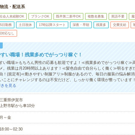
物流・配送系
社会人未経験OK
ブランクOK
既卒第二新卒OK
複数名募集
英語不要
履
5日勤務
土日祝休
17時以降スタート
深夜・早朝
残業多
交費支給
話対応なし
！
やすい職場！残業多めでがっつり稼ぐ！
すい職場≫もちろん男性の応募も歓迎ですよ！≪残業多めでがっつり稼ぐ≫
メ。残業は月20時間以上あります！≪髪色自由で自分らしく働く≫明るすぎ
由！(規定有)≪動きやすい制服アリ≫制服があるので、毎日の服装の悩み解
いことにチャレンジするのは不安だけど、しっかり働く環境が整っています
づきを見る
三重県伊賀市
上野市駅から車10分
月～金
18:00～02:30