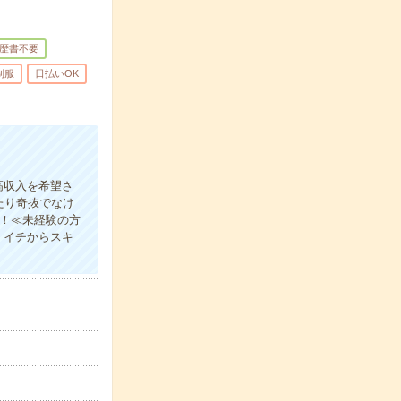
歴書不要
制服
日払いOK
高収入を希望さ
たり奇抜でなけ
消！≪未経験の方
！イチからスキ