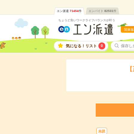
エン派遣
71454
件
エンバイト
82531
件
ちょうど良いワークライフバランスが叶う
関東版
気になる！リスト
0
保存し
【
未読