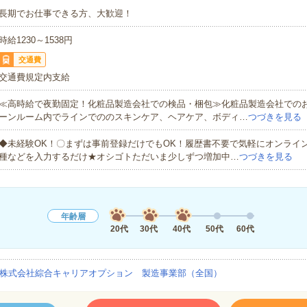
長期でお仕事できる方、大歓迎！
時給1230～1538円
交通費
交通費規定内支給
≪高時給で夜勤固定！化粧品製造会社での検品・梱包≫化粧品製造会社での
ーンルーム内でラインでののスキンケア、ヘアケア、ボディ…
つづきを見る
◆未経験OK！〇まずは事前登録だけでもOK！履歴書不要で気軽にオンライ
種などを入力するだけ★オシゴトただいま少しずつ増加中…
つづきを見る
年齢層
20代
30代
40代
50代
60代
株式会社綜合キャリアオプション 製造事業部（全国）