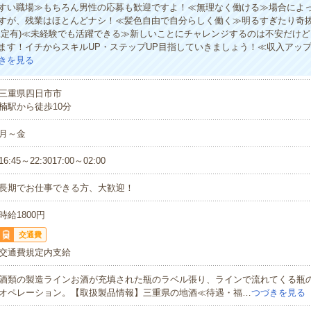
すい職場≫もちろん男性の応募も歓迎ですよ！≪無理なく働ける≫場合によ
すが、残業はほとんどナシ！≪髪色自由で自分らしく働く≫明るすぎたり奇
規定有)≪未経験でも活躍できる≫新しいことにチャレンジするのは不安だけ
ます！イチからスキルUP・ステップUP目指していきましょう！≪収入アッ
きを見る
三重県四日市市
楠駅から徒歩10分
月～金
16:45～22:3017:00～02:00
長期でお仕事できる方、大歓迎！
時給1800円
交通費
交通費規定内支給
酒類の製造ラインお酒が充填された瓶のラベル張り、ラインで流れてくる瓶
オペレーション。【取扱製品情報】三重県の地酒≪待遇・福…
つづきを見る