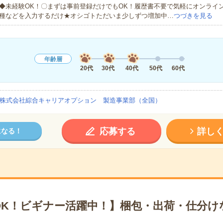
◆未経験OK！〇まずは事前登録だけでもOK！履歴書不要で気軽にオンライ
種などを入力するだけ★オシゴトただいま少しずつ増加中…
つづきを見る
年齢層
20代
30代
40代
50代
60代
株式会社綜合キャリアオプション 製造事業部（全国）
応募する
詳し
になる！
OK！ビギナー活躍中！】梱包・出荷・仕分け