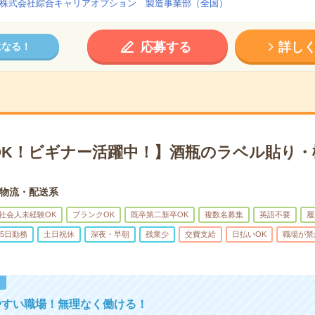
株式会社綜合キャリアオプション 製造事業部（全国）
応募する
詳し
になる！
OK！ビギナー活躍中！】酒瓶のラベル貼り・
物流・配送系
社会人未経験OK
ブランクOK
既卒第二新卒OK
複数名募集
英語不要
履
5日勤務
土日祝休
深夜・早朝
残業少
交費支給
日払いOK
職場が禁
！
やすい職場！無理なく働ける！