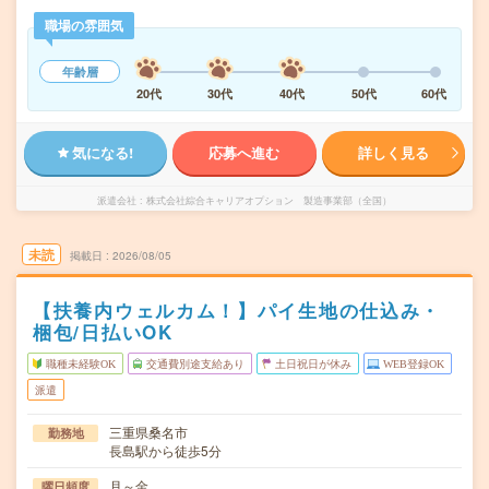
職場の雰囲気
年齢層
20代
30代
40代
50代
60代
気になる!
応募へ進む
詳しく見る
派遣会社
株式会社綜合キャリアオプション 製造事業部（全国）
未読
掲載日
2026/08/05
【扶養内ウェルカム！】パイ生地の仕込み・
梱包/日払いOK
職種未経験OK
交通費別途支給あり
土日祝日が休み
WEB登録OK
派遣
三重県桑名市
勤務地
長島駅から徒歩5分
月～金
曜日頻度