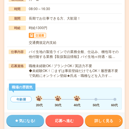
08:00～16:30
時間
長期でお仕事できる方、大歓迎！
期間
時給1300円
時給
交通費
交通費規定内支給
パイ生地の製造ラインでの業務全般、仕込み、梱包等その
仕事内容
他付随する業務【取扱製品情報】パイ生地≪待遇・福…
職種未経験OK / ブランクOK / 英語力不要
応募資格
◆未経験OK！〇まずは事前登録だけでもOK！履歴書不要
で気軽にオンライン登録★氏名・職種などを入力す…
職場の雰囲気
年齢層
20代
30代
40代
50代
60代
気になる!
応募へ進む
詳しく見る