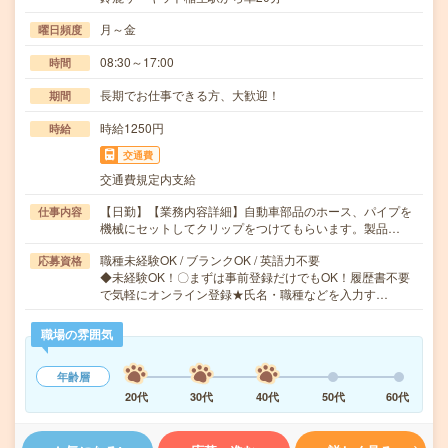
月～金
曜日頻度
08:30～17:00
時間
長期でお仕事できる方、大歓迎！
期間
時給1250円
時給
交通費
交通費規定内支給
【日勤】【業務内容詳細】自動車部品のホース、パイプを
仕事内容
機械にセットしてクリップをつけてもらいます。製品…
職種未経験OK / ブランクOK / 英語力不要
応募資格
◆未経験OK！〇まずは事前登録だけでもOK！履歴書不要
で気軽にオンライン登録★氏名・職種などを入力す…
職場の雰囲気
年齢層
20代
30代
40代
50代
60代