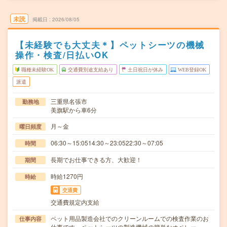
未読
掲載日
2026/08/05
【未経験でも大丈夫＊】ペットシーツの機械
操作・検査/日払いOK
職種未経験OK
交通費別途支給あり
土日祝日が休み
WEB登録OK
派遣
三重県名張市
勤務地
美旗駅から車6分
月～金
曜日頻度
06:30～15:0514:30～23:0522:30～07:05
時間
長期でお仕事できる方、大歓迎！
期間
時給1270円
時給
交通費
交通費規定内支給
ペット用品製造会社でのクリーンルームでの検査作業のお
仕事内容
仕事です。ペットシーツの製造機械の簡単なオペレー…