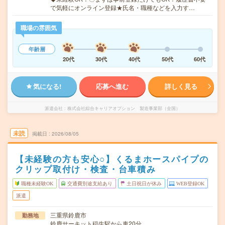
で気軽にオンライン登録★氏名・職種などを入力す…
職場の雰囲気
年齢層
20代
30代
40代
50代
60代
気になる!
応募へ進む
詳しく見る
派遣会社
株式会社綜合キャリアオプション 製造事業部（全国）
未読
掲載日
2026/08/05
【未経験の方も安心○】くるまホースパイプの
クリップ取付け・検査・台車積み
職種未経験OK
交通費別途支給あり
土日祝日が休み
WEB登録OK
派遣
三重県鈴鹿市
勤務地
鈴鹿サーキット稲生駅から車20分