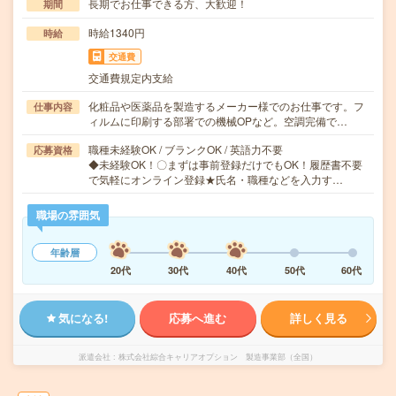
長期でお仕事できる方、大歓迎！
期間
時給1340円
時給
交通費
交通費規定内支給
化粧品や医薬品を製造するメーカー様でのお仕事です。フ
仕事内容
ィルムに印刷する部署での機械OPなど。空調完備で…
職種未経験OK / ブランクOK / 英語力不要
応募資格
◆未経験OK！〇まずは事前登録だけでもOK！履歴書不要
で気軽にオンライン登録★氏名・職種などを入力す…
職場の雰囲気
年齢層
20代
30代
40代
50代
60代
気になる!
応募へ進む
詳しく見る
派遣会社
株式会社綜合キャリアオプション 製造事業部（全国）