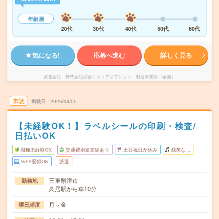
年齢層
20代
30代
40代
50代
60代
気になる!
応募へ進む
詳しく見る
派遣会社
株式会社綜合キャリアオプション 製造事業部（全国）
未読
掲載日
2026/08/05
【未経験OK！】ラベルシールの印刷・検査/
日払いOK
職種未経験OK
交通費別途支給あり
土日祝日が休み
残業なし
WEB登録OK
派遣
三重県津市
勤務地
久居駅から車10分
月～金
曜日頻度