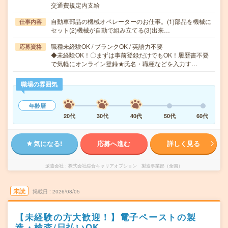
交通費規定内支給
自動車部品の機械オペレーターのお仕事。(1)部品を機械に
仕事内容
セット(2)機械が自動で組み立てる(3)出来…
職種未経験OK / ブランクOK / 英語力不要
応募資格
◆未経験OK！〇まずは事前登録だけでもOK！履歴書不要
で気軽にオンライン登録★氏名・職種などを入力す…
職場の雰囲気
年齢層
20代
30代
40代
50代
60代
気になる!
応募へ進む
詳しく見る
派遣会社
株式会社綜合キャリアオプション 製造事業部（全国）
未読
掲載日
2026/08/05
【未経験の方大歓迎！】電子ペーストの製
造・検査/日払いOK