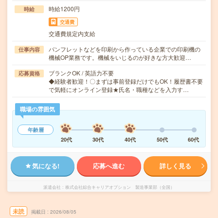
時給1200円
時給
交通費
交通費規定内支給
パンフレットなどを印刷から作っている企業での印刷機の
仕事内容
機械OP業務です。機械をいじるのが好きな方大歓迎…
ブランクOK / 英語力不要
応募資格
◆経験者歓迎！〇まずは事前登録だけでもOK！履歴書不要
で気軽にオンライン登録★氏名・職種などを入力す…
職場の雰囲気
年齢層
20代
30代
40代
50代
60代
気になる!
応募へ進む
詳しく見る
派遣会社
株式会社綜合キャリアオプション 製造事業部（全国）
未読
掲載日
2026/08/05