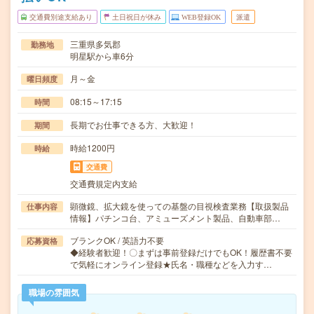
交通費別途支給あり
土日祝日が休み
WEB登録OK
派遣
三重県多気郡
勤務地
明星駅から車6分
月～金
曜日頻度
08:15～17:15
時間
長期でお仕事できる方、大歓迎！
期間
時給1200円
時給
交通費
交通費規定内支給
顕微鏡、拡大鏡を使っての基盤の目視検査業務【取扱製品
仕事内容
情報】パチンコ台、アミューズメント製品、自動車部…
ブランクOK / 英語力不要
応募資格
◆経験者歓迎！〇まずは事前登録だけでもOK！履歴書不要
で気軽にオンライン登録★氏名・職種などを入力す…
職場の雰囲気