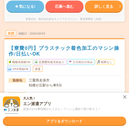
気になる!
応募へ進む
詳しく見る
派遣会社
株式会社綜合キャリアオプション 製造事業部（全国）
未読
掲載日
2026/08/05
【寮費0円】プラスチック着色加工のマシン操
作/日払いOK
職種未経験OK
交通費別途支給あり
土日祝日が休み
残業なし
WEB登録OK
派遣
三重県名張市
勤務地
桔梗が丘駅から車5分
月～金
曜日頻度
大人気！
エン派遣アプリ
(2交替)8:00～19:00、20:00～翌7:00 ※1ヶ月単位の変形
時間
労働制
派遣のお仕事情報がたくさん！プッシュ通知で受け取ろう！
長期でお仕事できる方、大歓迎！
期間
アプリをダウンロード
時給1340～1675円 日払いOK！
時給