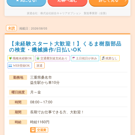
派遣会社
株式会社綜合キャリアオプション 製造事業部（全国）
未読
掲載日
2026/08/05
【未経験スタート大歓迎！】くるま樹脂部品
の検査・機械操作/日払いOK
職種未経験OK
交通費別途支給あり
土日祝日が休み
残業なし
WEB登録OK
派遣
三重県桑名市
勤務地
益生駅から車10分
月～金
曜日頻度
08:00～17:00
時間
長期でお仕事できる方、大歓迎！
期間
時給1160円
時給
交通費