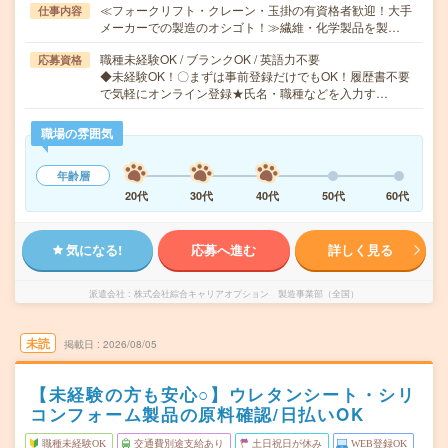
≪フォークリフト・クレーン・玉掛の有資格者歓迎！大手
仕事内容
メーカーでの製造のオシゴト！≫繊維・化学製品を製…
職種未経験OK / ブランクOK / 英語力不要
応募資格
◆未経験OK！〇まずは事前登録だけでもOK！履歴書不要
で気軽にオンライン登録★氏名・職種などを入力す…
職場の雰囲気
年齢層
20代
30代
40代
50代
60代
気になる!
応募へ進む
詳しく見る
派遣会社
株式会社綜合キャリアオプション 製造事業部（全国）
未読
掲載日
2026/08/05
【未経験の方も安心○】ウレタンシート・シリ
コンフォーム製品の原料確認/日払いOK
職種未経験OK
交通費別途支給あり
土日祝日が休み
WEB登録OK