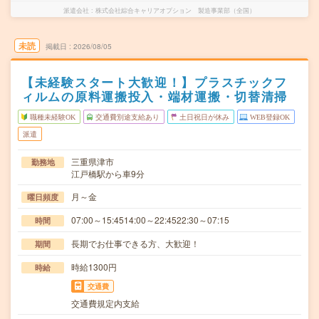
派遣会社
株式会社綜合キャリアオプション 製造事業部（全国）
未読
掲載日
2026/08/05
【未経験スタート大歓迎！】プラスチックフ
ィルムの原料運搬投入・端材運搬・切替清掃
職種未経験OK
交通費別途支給あり
土日祝日が休み
WEB登録OK
派遣
三重県津市
勤務地
江戸橋駅から車9分
月～金
曜日頻度
07:00～15:4514:00～22:4522:30～07:15
時間
長期でお仕事できる方、大歓迎！
期間
時給1300円
時給
交通費
交通費規定内支給