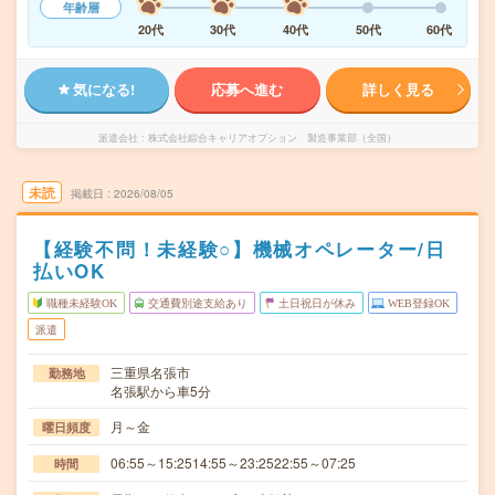
年齢層
20代
30代
40代
50代
60代
気になる!
応募へ進む
詳しく見る
派遣会社
株式会社綜合キャリアオプション 製造事業部（全国）
未読
掲載日
2026/08/05
【経験不問！未経験○】機械オペレーター/日
払いOK
職種未経験OK
交通費別途支給あり
土日祝日が休み
WEB登録OK
派遣
三重県名張市
勤務地
名張駅から車5分
月～金
曜日頻度
06:55～15:2514:55～23:2522:55～07:25
時間