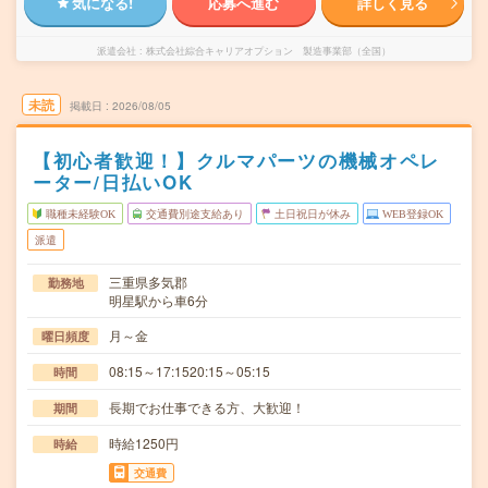
気になる!
応募へ進む
詳しく見る
派遣会社
株式会社綜合キャリアオプション 製造事業部（全国）
未読
掲載日
2026/08/05
【初心者歓迎！】クルマパーツの機械オペレ
ーター/日払いOK
職種未経験OK
交通費別途支給あり
土日祝日が休み
WEB登録OK
派遣
三重県多気郡
勤務地
明星駅から車6分
月～金
曜日頻度
08:15～17:1520:15～05:15
時間
長期でお仕事できる方、大歓迎！
期間
時給1250円
時給
交通費