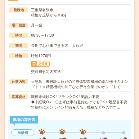
三重県名張市
勤務地
桔梗が丘駅から車8分
月～金
曜日頻度
08:30～17:30
時間
長期でお仕事できる方、大歓迎！
期間
時給1270円
時給
交通費
交通費規定内支給
≪急募！未経験大歓迎の半導体製造機械の部品作りのオシ
仕事内容
ゴト！≫精密機械の加工など行う企業でのオシゴトで…
職種未経験OK / ブランクOK / 英語力不要
応募資格
◆未経験OK！〇まずは事前登録だけでもOK！履歴書不要
で気軽にオンライン登録★氏名・職種などを入力す…
職場の雰囲気
年齢層
20代
30代
40代
50代
60代