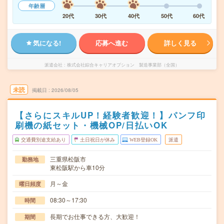
年齢層
20代
30代
40代
50代
60代
気になる!
応募へ進む
詳しく見る
派遣会社
株式会社綜合キャリアオプション 製造事業部（全国）
未読
掲載日
2026/08/05
【さらにスキルUP！経験者歓迎！】パンフ印
刷機の紙セット・機械OP/日払いOK
交通費別途支給あり
土日祝日が休み
WEB登録OK
派遣
三重県松阪市
勤務地
東松阪駅から車10分
月～金
曜日頻度
08:30～17:30
時間
長期でお仕事できる方、大歓迎！
期間