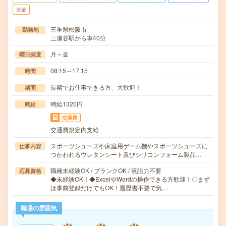
派遣
三重県松阪市
勤務地
三瀬谷駅から車40分
月～金
曜日頻度
08:15～17:15
時間
長期でお仕事できる方、大歓迎！
期間
時給1320円
時給
交通費
交通費規定内支給
スポーツシューズや家庭用ゲーム機やスポーツシューズに
仕事内容
つかわれるウレタンシート及びシリコンフォーム製品…
職種未経験OK / ブランクOK / 英語力不要
応募資格
◆未経験OK！◆ExcelやWordの操作できる方歓迎！〇まず
は事前登録だけでもOK！履歴書不要で気…
職場の雰囲気