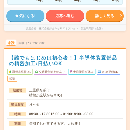
気になる!
応募へ進む
詳しく見る
派遣会社
株式会社綜合キャリアオプション 製造事業部（全国）
未読
掲載日
2026/08/05
【誰でもはじめは初心者！】半導体装置部品
の精密加工/日払いOK
職種未経験OK
交通費別途支給あり
土日祝日が休み
WEB登録OK
派遣
三重県名張市
勤務地
桔梗が丘駅から車8分
月～金
曜日頻度
08:30～17:3016:00～01:0018:00～03:00
時間
長期でお仕事できる方、大歓迎！
期間