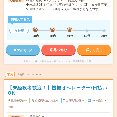
応募資格
◆未経験OK！〇まずは事前登録だけでもOK！履歴書不要
で気軽にオンライン登録★氏名・職種などを入力す…
職場の雰囲気
年齢層
20代
30代
40代
50代
60代
気になる!
応募へ進む
詳しく見る
派遣会社
株式会社綜合キャリアオプション 製造事業部（全国）
未読
掲載日
2026/08/05
【未経験者歓迎！】機械オペレーター/日払い
OK
職種未経験OK
交通費別途支給あり
土日祝日が休み
WEB登録OK
派遣
三重県伊賀市
勤務地