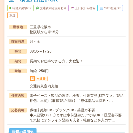
職種未経験OK
交通費別途支給あり
土日祝日が休み
WEB登録OK
派遣
三重県松阪市
勤務地
松阪駅から車15分
月～金
曜日頻度
08:35～17:20
時間
長期でお仕事できる方、大歓迎！
期間
時給1250円
時給
交通費
交通費規定内支給
電子ペースト製品の製造、検査、付帯業務(材料受入、製品
仕事内容
梱包、出荷)【取扱製品情報】半導体部品≪待遇・…
職種未経験OK / ブランクOK / 英語力不要
応募資格
◆未経験OK！〇まずは事前登録だけでもOK！履歴書不要
で気軽にオンライン登録★氏名・職種などを入力す…
職場の雰囲気