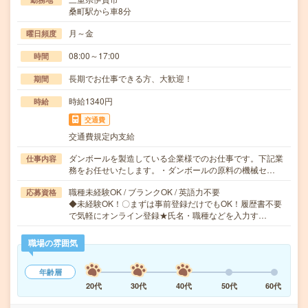
桑町駅から車8分
月～金
曜日頻度
08:00～17:00
時間
長期でお仕事できる方、大歓迎！
期間
時給1340円
時給
交通費
交通費規定内支給
ダンボールを製造している企業様でのお仕事です。下記業
仕事内容
務をお任せいたします。・ダンボールの原料の機械セ…
職種未経験OK / ブランクOK / 英語力不要
応募資格
◆未経験OK！〇まずは事前登録だけでもOK！履歴書不要
で気軽にオンライン登録★氏名・職種などを入力す…
職場の雰囲気
年齢層
20代
30代
40代
50代
60代