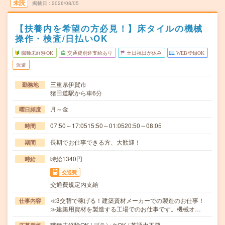
未読
掲載日
2026/08/05
【扶養内を希望の方必見！】床タイルの機械
操作・検査/日払いOK
職種未経験OK
交通費別途支給あり
土日祝日が休み
WEB登録OK
派遣
三重県伊賀市
勤務地
猪田道駅から車6分
月～金
曜日頻度
07:50～17:0515:50～01:0520:50～08:05
時間
長期でお仕事できる方、大歓迎！
期間
時給1340円
時給
交通費
交通費規定内支給
≪3交替で稼げる！建築資材メーカーでの製造のお仕事！
仕事内容
≫建築用資材を製造する工場でのお仕事です。機械オ…
職種未経験OK / ブランクOK / 英語力不要