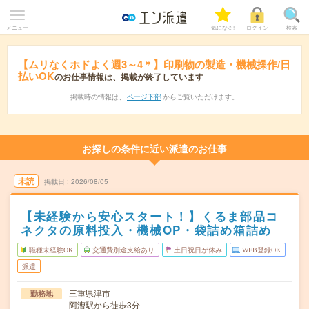
メニュー
気になる!
ログイン
検索
【ムリなくホドよく週3～4＊】印刷物の製造・機械操作/日
払いOK
のお仕事情報は、掲載が終了しています
掲載時の情報は、
ページ下部
からご覧いただけます。
お探しの条件に近い派遣のお仕事
未読
掲載日
2026/08/05
【未経験から安心スタート！】くるま部品コ
ネクタの原料投入・機械OP・袋詰め箱詰め
職種未経験OK
交通費別途支給あり
土日祝日が休み
WEB登録OK
派遣
三重県津市
勤務地
阿漕駅から徒歩3分