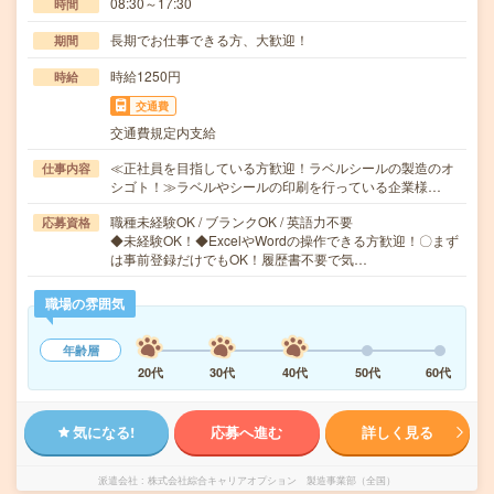
08:30～17:30
時間
長期でお仕事できる方、大歓迎！
期間
時給1250円
時給
交通費
交通費規定内支給
≪正社員を目指している方歓迎！ラベルシールの製造のオ
仕事内容
シゴト！≫ラベルやシールの印刷を行っている企業様…
職種未経験OK / ブランクOK / 英語力不要
応募資格
◆未経験OK！◆ExcelやWordの操作できる方歓迎！〇まず
は事前登録だけでもOK！履歴書不要で気…
職場の雰囲気
年齢層
20代
30代
40代
50代
60代
気になる!
応募へ進む
詳しく見る
派遣会社
株式会社綜合キャリアオプション 製造事業部（全国）