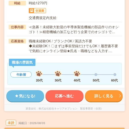
時給1270円
時給
交通費
交通費規定内支給
≪急募！未経験大歓迎の半導体製造機械の部品作りのオシ
仕事内容
ゴト！≫精密機械の加工など行う企業でのオシゴトで…
職種未経験OK / ブランクOK / 英語力不要
応募資格
◆未経験OK！〇まずは事前登録だけでもOK！履歴書不要
で気軽にオンライン登録★氏名・職種などを入力す…
職場の雰囲気
年齢層
20代
30代
40代
50代
60代
気になる!
応募へ進む
詳しく見る
派遣会社
株式会社綜合キャリアオプション 製造事業部（全国）
未読
掲載日
2026/08/05