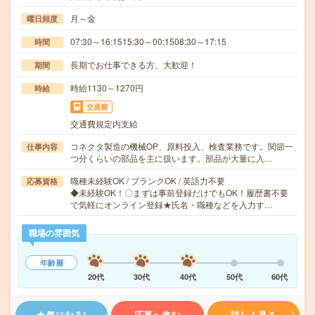
月～金
曜日頻度
07:30～16:1515:30～00:1508:30～17:15
時間
長期でお仕事できる方、大歓迎！
期間
時給1130～1270円
時給
交通費
交通費規定内支給
コネクタ製造の機械OP、原料投入、検査業務です。関節一
仕事内容
つ分くらいの部品を主に扱います。部品が大量に入…
職種未経験OK / ブランクOK / 英語力不要
応募資格
◆未経験OK！〇まずは事前登録だけでもOK！履歴書不要
で気軽にオンライン登録★氏名・職種などを入力す…
職場の雰囲気
年齢層
20代
30代
40代
50代
60代
気になる!
応募へ進む
詳しく見る