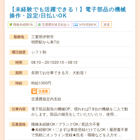
【未経験でも活躍できる！】電子部品の機械
操作・設定/日払いOK
職種未経験OK
交通費別途支給あり
WEB登録OK
派遣
三重県伊勢市
勤務地
明野駅から車7分
シフト制
曜日頻度
08:10～20:1020:10～08:10
時間
長期でお仕事できる方、大歓迎！
期間
時給1300円
時給
交通費
交通費規定内支給
電子部品製造の機械OP。慣れれば7.8台の機械を二人で動
仕事内容
かします。部品の補充をしていただいたり、使用…
職種未経験OK / ブランクOK / 英語力不要
応募資格
◆未経験OK！〇まずは事前登録だけでもOK！履歴書不要
で気軽にオンライン登録★氏名・職種などを入力す…