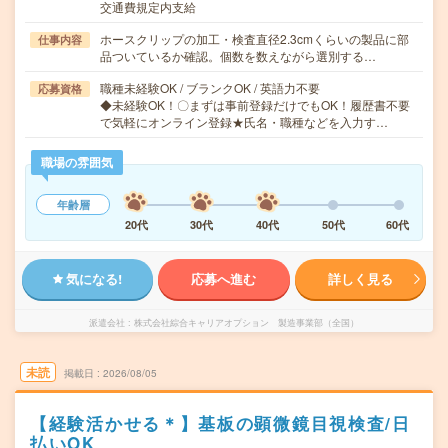
交通費規定内支給
ホースクリップの加工・検査直径2.3cmくらいの製品に部
仕事内容
品ついているか確認。個数を数えながら選別する…
職種未経験OK / ブランクOK / 英語力不要
応募資格
◆未経験OK！〇まずは事前登録だけでもOK！履歴書不要
で気軽にオンライン登録★氏名・職種などを入力す…
職場の雰囲気
年齢層
20代
30代
40代
50代
60代
気になる!
応募へ進む
詳しく見る
派遣会社
株式会社綜合キャリアオプション 製造事業部（全国）
未読
掲載日
2026/08/05
【経験活かせる＊】基板の顕微鏡目視検査/日
払いOK