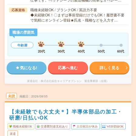
職種未経験OK / ブランクOK / 英語力不要
応募資格
◆未経験OK！〇まずは事前登録だけでもOK！履歴書不要
で気軽にオンライン登録★氏名・職種などを入力す…
職場の雰囲気
年齢層
20代
30代
40代
50代
60代
気になる!
応募へ進む
詳しく見る
派遣会社
株式会社綜合キャリアオプション 製造事業部（全国）
未読
掲載日
2026/08/05
【未経験でも大丈夫＊】半導体部品の加工・
研磨/日払いOK
職種未経験OK
交通費別途支給あり
土日祝日が休み
WEB登録OK
派遣