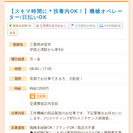
【スキマ時間に＊扶養内OK！】機械オペレー
ター/日払いOK
職種未経験OK
交通費別途支給あり
土日祝日が休み
WEB登録OK
派遣
三重県伊賀市
勤務地
伊賀上津駅から車3分
月～金
曜日頻度
08:40～17:00
時間
長期でお仕事できる方、大歓迎！
期間
時給1200円
時給
交通費
交通費規定内支給
工作機械の部品製造のお仕事です。下記業務をお任せいた
仕事内容
します。(1)コーティング炉のメンテナンス前後処…
職種未経験OK / ブランクOK / 英語力不要
応募資格
◆未経験OK！〇まずは事前登録だけでもOK！履歴書不要