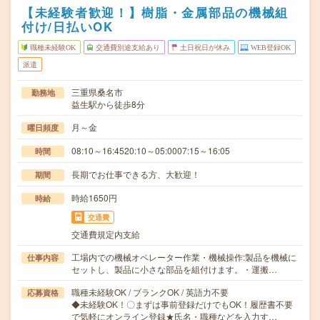
【未経験者歓迎！】樹脂・金属部品の機械組
付け/日払いOK
職種未経験OK
交通費別途支給あり
土日祝日が休み
WEB登録OK
派遣
三重県桑名市
勤務地
益生駅から徒歩8分
月～金
曜日頻度
08:10～16:4520:10～05:0007:15～16:05
時間
長期でお仕事できる方、大歓迎！
期間
時給1650円
時給
交通費
交通費規定内支給
工場内での機械オペレーター作業・機械操作:製品を機械に
仕事内容
セットし、製品に小さな部品を組付けます。・運搬…
職種未経験OK / ブランクOK / 英語力不要
応募資格
◆未経験OK！〇まずは事前登録だけでもOK！履歴書不要
で気軽にオンライン登録★氏名・職種などを入力す…