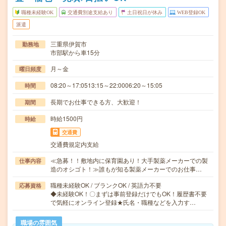
職種未経験OK
交通費別途支給あり
土日祝日が休み
WEB登録OK
派遣
三重県伊賀市
勤務地
市部駅から車15分
月～金
曜日頻度
08:20～17:0513:15～22:0006:20～15:05
時間
長期でお仕事できる方、大歓迎！
期間
時給1500円
時給
交通費
交通費規定内支給
≪急募！！敷地内に保育園あり！大手製薬メーカーでの製
仕事内容
造のオシゴト！≫誰もが知る製薬メーカーでのお仕事…
職種未経験OK / ブランクOK / 英語力不要
応募資格
◆未経験OK！〇まずは事前登録だけでもOK！履歴書不要
で気軽にオンライン登録★氏名・職種などを入力す…
職場の雰囲気