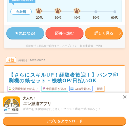
年齢層
20代
30代
40代
50代
60代
気になる!
応募へ進む
詳しく見る
派遣会社
株式会社綜合キャリアオプション 製造事業部（全国）
未読
掲載日
2026/08/05
【さらにスキルUP！経験者歓迎！】パンフ印
刷機の紙セット・機械OP/日払いOK
交通費別途支給あり
土日祝日が休み
WEB登録OK
派遣
大人気！
三重県松阪市
勤務地
エン派遣アプリ
東松阪駅から車10分
派遣のお仕事情報がたくさん！プッシュ通知で受け取ろう！
月～金
曜日頻度
アプリをダウンロード
08:30～17:30
時間