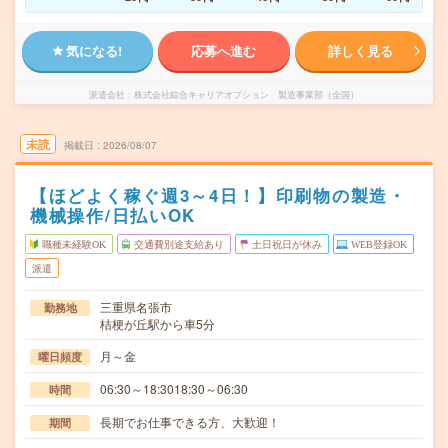
気になる!
応募へ進む
詳しく見る
派遣会社
株式会社綜合キャリアオプション 製造事業部（全国）
未読
掲載日
2026/08/07
【ほどよく稼ぐ週3～4日！】印刷物の製造・
機械操作/日払いOK
職種未経験OK
交通費別途支給あり
土日祝日が休み
WEB登録OK
派遣
三重県名張市
勤務地
桔梗が丘駅から車5分
月～金
曜日頻度
06:30～18:3018:30～06:30
時間
長期でお仕事できる方、大歓迎！
期間