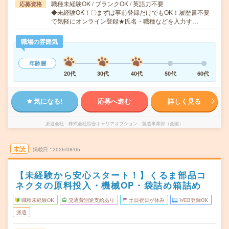
職種未経験OK / ブランクOK / 英語力不要
応募資格
◆未経験OK！〇まずは事前登録だけでもOK！履歴書不要
で気軽にオンライン登録★氏名・職種などを入力す…
職場の雰囲気
年齢層
20代
30代
40代
50代
60代
気になる!
応募へ進む
詳しく見る
派遣会社
株式会社綜合キャリアオプション 製造事業部（全国）
未読
掲載日
2026/08/05
【未経験から安心スタート！】くるま部品コ
ネクタの原料投入・機械OP・袋詰め箱詰め
職種未経験OK
交通費別途支給あり
土日祝日が休み
WEB登録OK
派遣