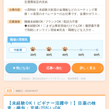
交通費規定内支給
≪高時給！未経験大歓迎の金属板などのコーティング業
仕事内容
務！≫装置のオペレーターのお仕事です。金属やガラス…
職種未経験OK / ブランクOK / 英語力不要
応募資格
◆未経験OK！〇まずは事前登録だけでもOK！履歴書不要
で気軽にオンライン登録★氏名・職種などを入力す…
職場の雰囲気
年齢層
20代
30代
40代
50代
60代
気になる!
応募へ進む
詳しく見る
派遣会社
株式会社綜合キャリアオプション 製造事業部（全国）
未読
掲載日
2026/08/07
【未経験OK！ビギナー活躍中！】目薬の検
査・梱包・充填/日払いOK