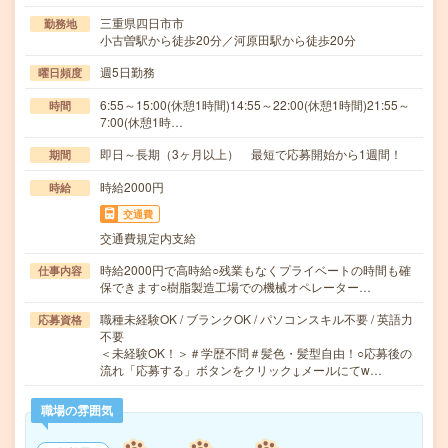
三重県四日市市
勤務地
小古曽駅から徒歩20分／河原田駅から徒歩20分
週5日勤務
曜日頻度
6:55～15:00(休憩1時間)14:55～22:00(休憩1時間)21:55～
時間
7:00(休憩1時…
即日～長期（3ヶ月以上） 最短で応募開始から1週間！
期間
時給2000円
時給
交通費
交通費規定内支給
時給2000円で高時給○残業もなくプライベートの時間も確
仕事内容
保できます○樹脂製造工場での機械オペレーター…
職種未経験OK / ブランクOK / パソコンスキル不要 / 英語力
応募資格
不要
＜未経験OK！＞＃学歴不問＃髪色・髪型自由！○応募後の
流れ「応募する」ボタンをクリック↓メールにてw…
職場の雰囲気