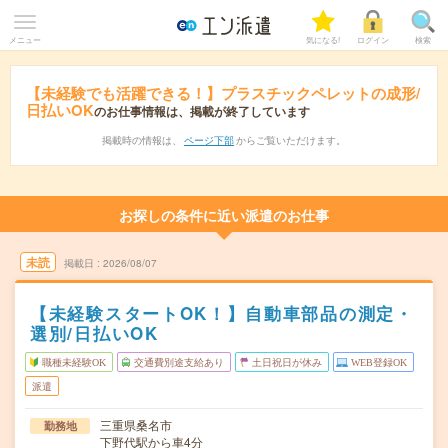
メニュー
気になる!
ログイン
検索
【未経験でも活躍できる！】プラスチックペレットの成形/
日払いOK
のお仕事情報は、掲載が終了しています
掲載時の情報は、
ページ下部
からご覧いただけます。
お探しの条件に近い派遣のお仕事
未読
掲載日
2026/08/07
【未経験スタートOK！】自動車部品の測定・
選別/日払いOK
職種未経験OK
交通費別途支給あり
土日祝日が休み
WEB登録OK
派遣
三重県桑名市
勤務地
下野代駅から車4分