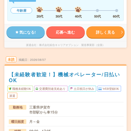
年齢層
20代
30代
40代
50代
60代
気になる!
応募へ進む
詳しく見る
派遣会社
株式会社綜合キャリアオプション 製造事業部（全国）
未読
掲載日
2026/08/07
【未経験者歓迎！】機械オペレーター/日払い
OK
職種未経験OK
交通費別途支給あり
土日祝日が休み
WEB登録OK
派遣
三重県伊賀市
勤務地
市部駅から車15分
月～金
曜日頻度
08:20～17:05