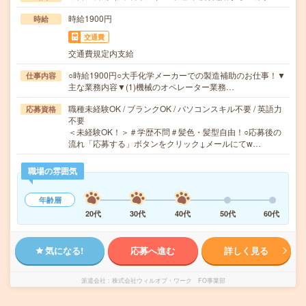
時給1900円
時給
交通費
交通費規定内支給
○時給1900円○大手化学メーカーでの製造補助のお仕事！▼
仕事内容
主な業務内容▼(1)機械のオペレーター業務…
職種未経験OK / ブランクOK / パソコンスキル不要 / 英語力
応募資格
不要
＜未経験OK！＞＃学歴不問＃髪色・髪型自由！○応募後の
流れ「応募する」ボタンをクリック↓メールにてw…
職場の雰囲気
年齢層
20代
30代
40代
50代
60代
気になる!
応募へ進む
詳しく見る
派遣会社
株式会社ウィルオブ・ワーク FO事業部