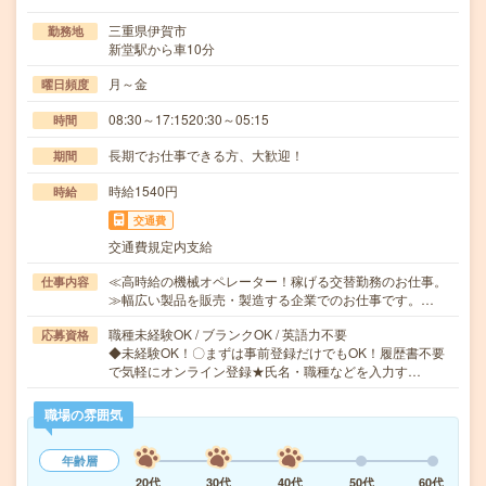
三重県伊賀市
勤務地
新堂駅から車10分
月～金
曜日頻度
08:30～17:1520:30～05:15
時間
長期でお仕事できる方、大歓迎！
期間
時給1540円
時給
交通費
交通費規定内支給
≪高時給の機械オペレーター！稼げる交替勤務のお仕事。
仕事内容
≫幅広い製品を販売・製造する企業でのお仕事です。…
職種未経験OK / ブランクOK / 英語力不要
応募資格
◆未経験OK！〇まずは事前登録だけでもOK！履歴書不要
で気軽にオンライン登録★氏名・職種などを入力す…
職場の雰囲気
年齢層
20代
30代
40代
50代
60代