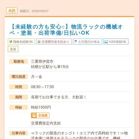
未読
掲載日
2026/08/07
【未経験の方も安心○】物流ラックの機械オ
ペ・塗装・出荷準備/日払いOK
職種未経験OK
交通費別途支給あり
土日祝日が休み
WEB登録OK
派遣
三重県伊賀市
勤務地
桔梗が丘駅から車15分
月～金
曜日頻度
08:30～17:30
時間
長期でお仕事できる方、大歓迎！
期間
時給1500円
時給
交通費
交通費規定内支給
≪ラックの製造のオシゴト！エリア内で高時給です！≫物
仕事内容
流倉庫に使用されるラックの製造のお仕事です。機械…