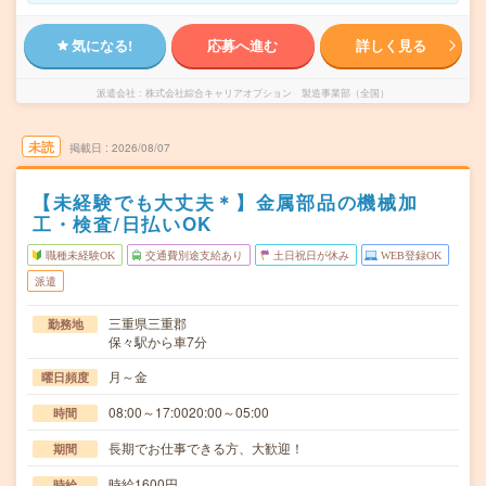
気になる!
応募へ進む
詳しく見る
派遣会社
株式会社綜合キャリアオプション 製造事業部（全国）
未読
掲載日
2026/08/07
【未経験でも大丈夫＊】金属部品の機械加
工・検査/日払いOK
職種未経験OK
交通費別途支給あり
土日祝日が休み
WEB登録OK
派遣
三重県三重郡
勤務地
保々駅から車7分
月～金
曜日頻度
08:00～17:0020:00～05:00
時間
長期でお仕事できる方、大歓迎！
期間
時給1600円
時給