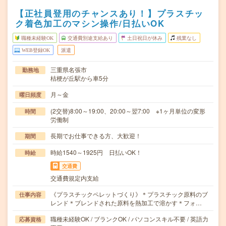
【正社員登用のチャンスあり！】プラスチッ
ク着色加工のマシン操作/日払いOK
職種未経験OK
交通費別途支給あり
土日祝日が休み
残業なし
WEB登録OK
派遣
三重県名張市
勤務地
桔梗が丘駅から車5分
月～金
曜日頻度
(2交替)8:00～19:00、20:00～翌7:00 ※1ヶ月単位の変形
時間
労働制
長期でお仕事できる方、大歓迎！
期間
時給1540～1925円 日払いOK！
時給
交通費
交通費規定内支給
《プラスチックペレットづくり》＊プラスチック原料のブ
仕事内容
レンド＊ブレンドされた原料を熱加工で溶かす＊フォ…
職種未経験OK / ブランクOK / パソコンスキル不要 / 英語力
応募資格