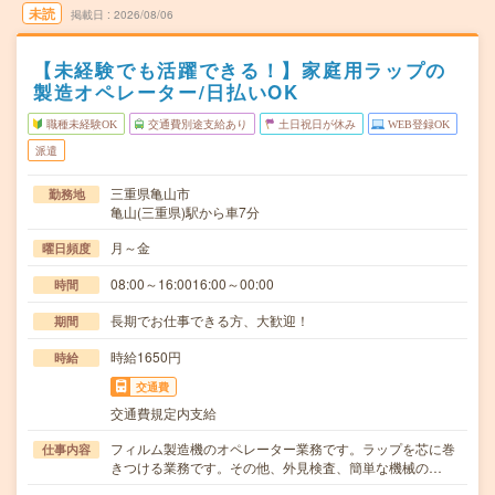
未読
掲載日
2026/08/06
【未経験でも活躍できる！】家庭用ラップの
製造オペレーター/日払いOK
職種未経験OK
交通費別途支給あり
土日祝日が休み
WEB登録OK
派遣
三重県亀山市
勤務地
亀山(三重県)駅から車7分
月～金
曜日頻度
08:00～16:0016:00～00:00
時間
長期でお仕事できる方、大歓迎！
期間
時給1650円
時給
交通費
交通費規定内支給
フィルム製造機のオペレーター業務です。ラップを芯に巻
仕事内容
きつける業務です。その他、外見検査、簡単な機械の…