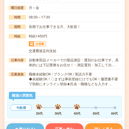
月～金
曜日頻度
08:30～17:30
時間
長期でお仕事できる方、大歓迎！
期間
時給1450円
時給
交通費
交通費規定内支給
自動車部品メーカーでの製品測定・選別のお仕事です。具
仕事内容
体的には下記業務をお任せ！・測定選別・加工して出…
職種未経験OK / ブランクOK / 英語力不要
応募資格
◆未経験OK！〇まずは事前登録だけでもOK！履歴書不要
で気軽にオンライン登録★氏名・職種などを入力す…
職場の雰囲気
年齢層
20代
30代
40代
50代
60代
気になる!
応募へ進む
詳しく見る