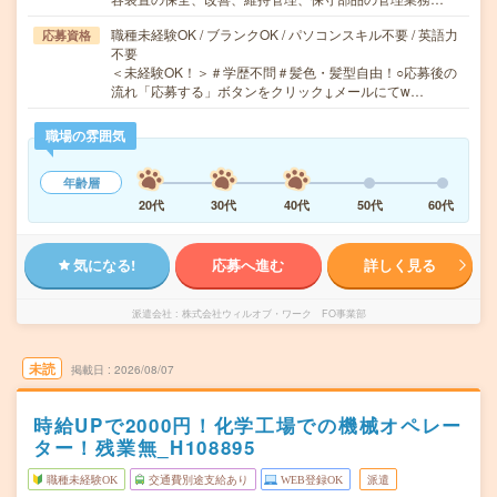
職種未経験OK / ブランクOK / パソコンスキル不要 / 英語力
応募資格
不要
＜未経験OK！＞＃学歴不問＃髪色・髪型自由！○応募後の
流れ「応募する」ボタンをクリック↓メールにてw…
職場の雰囲気
年齢層
20代
30代
40代
50代
60代
気になる!
応募へ進む
詳しく見る
派遣会社
株式会社ウィルオブ・ワーク FO事業部
未読
掲載日
2026/08/07
時給UPで2000円！化学工場での機械オペレー
ター！残業無_H108895
職種未経験OK
交通費別途支給あり
WEB登録OK
派遣