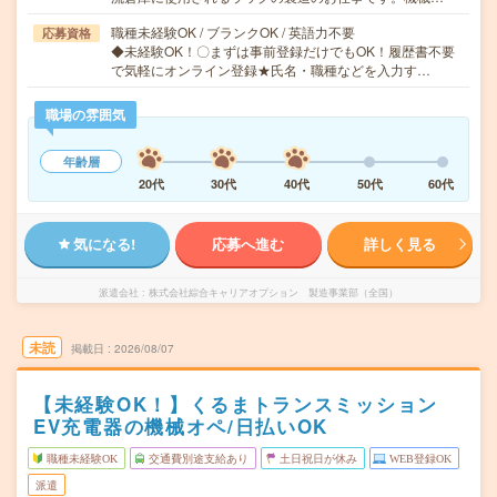
職種未経験OK / ブランクOK / 英語力不要
応募資格
◆未経験OK！〇まずは事前登録だけでもOK！履歴書不要
で気軽にオンライン登録★氏名・職種などを入力す…
職場の雰囲気
年齢層
20代
30代
40代
50代
60代
気になる!
応募へ進む
詳しく見る
派遣会社
株式会社綜合キャリアオプション 製造事業部（全国）
未読
掲載日
2026/08/07
【未経験OK！】くるまトランスミッション
EV充電器の機械オペ/日払いOK
職種未経験OK
交通費別途支給あり
土日祝日が休み
WEB登録OK
派遣