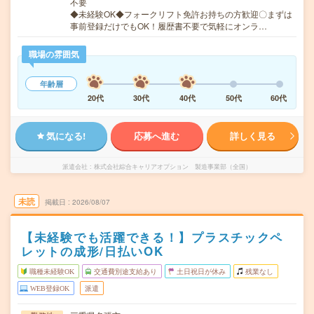
不要
◆未経験OK◆フォークリフト免許お持ちの方歓迎〇まずは
事前登録だけでもOK！履歴書不要で気軽にオンラ…
職場の雰囲気
年齢層
20代
30代
40代
50代
60代
気になる!
応募へ進む
詳しく見る
派遣会社
株式会社綜合キャリアオプション 製造事業部（全国）
未読
掲載日
2026/08/07
【未経験でも活躍できる！】プラスチックペ
レットの成形/日払いOK
職種未経験OK
交通費別途支給あり
土日祝日が休み
残業なし
WEB登録OK
派遣