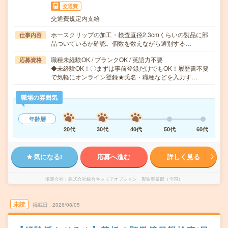
交通費
交通費規定内支給
ホースクリップの加工・検査直径2.3cmくらいの製品に部
仕事内容
品ついているか確認。個数を数えながら選別する…
職種未経験OK / ブランクOK / 英語力不要
応募資格
◆未経験OK！〇まずは事前登録だけでもOK！履歴書不要
で気軽にオンライン登録★氏名・職種などを入力す…
職場の雰囲気
年齢層
20代
30代
40代
50代
60代
気になる!
応募へ進む
詳しく見る
派遣会社
株式会社綜合キャリアオプション 製造事業部（全国）
未読
掲載日
2026/08/05