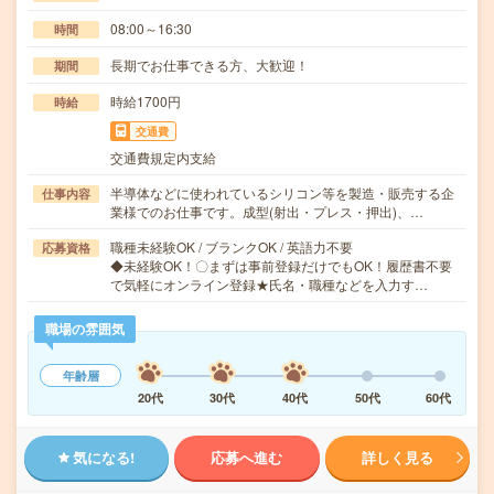
08:00～16:30
時間
長期でお仕事できる方、大歓迎！
期間
時給1700円
時給
交通費
交通費規定内支給
半導体などに使われているシリコン等を製造・販売する企
仕事内容
業様でのお仕事です。成型(射出・プレス・押出)、…
職種未経験OK / ブランクOK / 英語力不要
応募資格
◆未経験OK！〇まずは事前登録だけでもOK！履歴書不要
で気軽にオンライン登録★氏名・職種などを入力す…
職場の雰囲気
年齢層
20代
30代
40代
50代
60代
気になる!
応募へ進む
詳しく見る