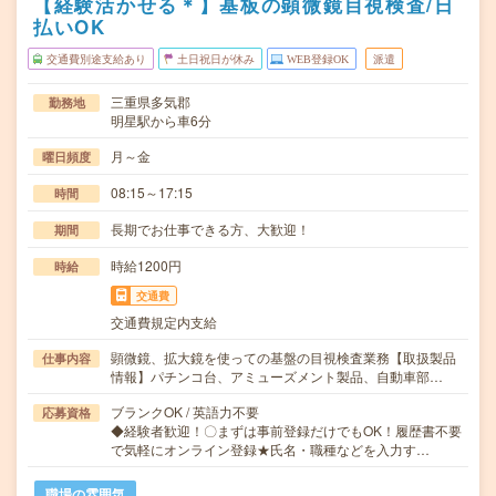
【経験活かせる＊】基板の顕微鏡目視検査/日
払いOK
交通費別途支給あり
土日祝日が休み
WEB登録OK
派遣
三重県多気郡
勤務地
明星駅から車6分
月～金
曜日頻度
08:15～17:15
時間
長期でお仕事できる方、大歓迎！
期間
時給1200円
時給
交通費
交通費規定内支給
顕微鏡、拡大鏡を使っての基盤の目視検査業務【取扱製品
仕事内容
情報】パチンコ台、アミューズメント製品、自動車部…
ブランクOK / 英語力不要
応募資格
◆経験者歓迎！〇まずは事前登録だけでもOK！履歴書不要
で気軽にオンライン登録★氏名・職種などを入力す…
職場の雰囲気