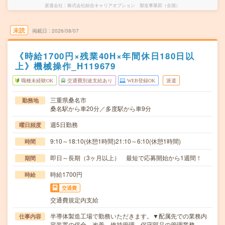
派遣会社
株式会社綜合キャリアオプション 製造事業部（全国）
未読
掲載日
2026/08/07
《時給1700円×残業40H×年間休日180日以
上》機械操作_H119679
職種未経験OK
交通費別途支給あり
WEB登録OK
派遣
三重県桑名市
勤務地
桑名駅から車20分／多度駅から車9分
週5日勤務
曜日頻度
9:10～18:10(休憩1時間)21:10～6:10(休憩1時間)
時間
即日～長期（3ヶ月以上） 最短で応募開始から1週間！
期間
時給1700円
時給
交通費
交通費規定内支給
半導体製造工場で勤務いただきます。▼配属先での業務内
仕事内容
容装置の保全、改善、維持管理、保守部品の管理業務…