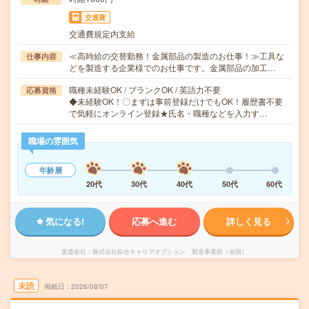
交通費
交通費規定内支給
≪高時給の交替勤務！金属部品の製造のお仕事！≫工具な
仕事内容
どを製造する企業様でのお仕事です。金属部品の加工…
職種未経験OK / ブランクOK / 英語力不要
応募資格
◆未経験OK！〇まずは事前登録だけでもOK！履歴書不要
で気軽にオンライン登録★氏名・職種などを入力す…
職場の雰囲気
年齢層
20代
30代
40代
50代
60代
気になる!
応募へ進む
詳しく見る
派遣会社
株式会社綜合キャリアオプション 製造事業部（全国）
未読
掲載日
2026/08/07