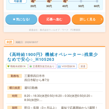
年齢層
20代
30代
40代
50代
60代
気になる!
応募へ進む
詳しく見る
派遣会社
株式会社ウィルオブ・ワーク FO事業部
未読
掲載日
2026/08/07
《高時給1900円》機械オペレーター○残業少
なめで安心○_H105263
職種未経験OK
交通費別途支給あり
WEB登録OK
派遣
三重県四日市市
勤務地
四日市駅から車7分
週5日勤務
曜日頻度
8:20～16:30(休憩0:50)16:20～0:30(休憩0:50)0:20～
時間
8:30(休憩0:…
即日～長期（3ヶ月以上） 最短で応募開始から1週間！
期間