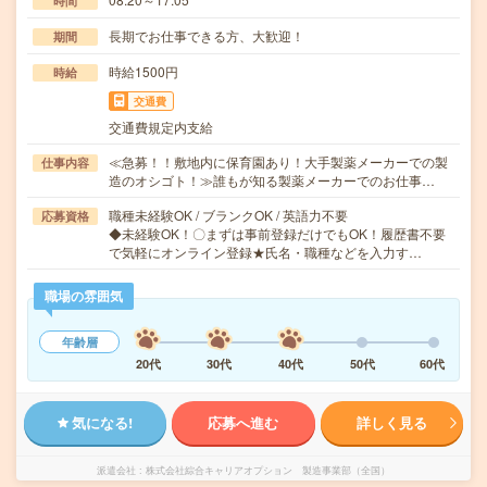
時間
長期でお仕事できる方、大歓迎！
期間
時給1500円
時給
交通費
交通費規定内支給
≪急募！！敷地内に保育園あり！大手製薬メーカーでの製
仕事内容
造のオシゴト！≫誰もが知る製薬メーカーでのお仕事…
職種未経験OK / ブランクOK / 英語力不要
応募資格
◆未経験OK！〇まずは事前登録だけでもOK！履歴書不要
で気軽にオンライン登録★氏名・職種などを入力す…
職場の雰囲気
年齢層
20代
30代
40代
50代
60代
気になる!
応募へ進む
詳しく見る
派遣会社
株式会社綜合キャリアオプション 製造事業部（全国）