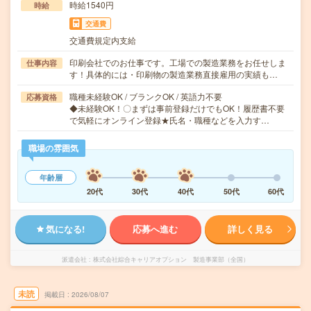
時給1540円
時給
交通費
交通費規定内支給
印刷会社でのお仕事です。工場での製造業務をお任せしま
仕事内容
す！具体的には・印刷物の製造業務直接雇用の実績も…
職種未経験OK / ブランクOK / 英語力不要
応募資格
◆未経験OK！〇まずは事前登録だけでもOK！履歴書不要
で気軽にオンライン登録★氏名・職種などを入力す…
職場の雰囲気
年齢層
20代
30代
40代
50代
60代
気になる!
応募へ進む
詳しく見る
派遣会社
株式会社綜合キャリアオプション 製造事業部（全国）
未読
掲載日
2026/08/07