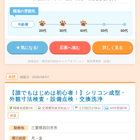
職場の雰囲気
年齢層
20代
30代
40代
50代
60代
気になる!
応募へ進む
詳しく見る
派遣会社
株式会社綜合キャリアオプション 製造事業部（全国）
未読
掲載日
2026/08/07
【誰でもはじめは初心者！】シリコン成型・
外観寸法検査・設備点検・交換洗浄
職種未経験OK
交通費別途支給あり
土日祝日が休み
WEB登録OK
派遣
三重県四日市市
勤務地
月～金
曜日頻度