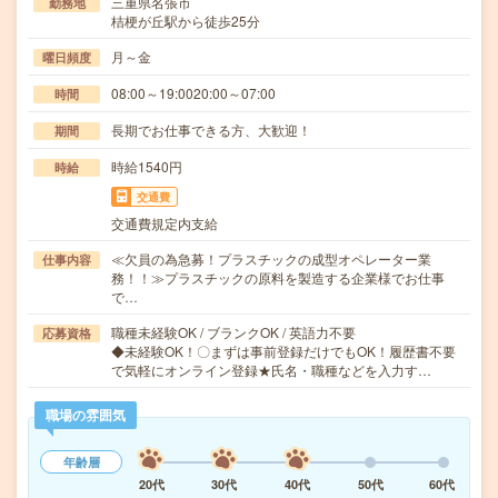
三重県名張市
勤務地
桔梗が丘駅から徒歩25分
月～金
曜日頻度
08:00～19:0020:00～07:00
時間
長期でお仕事できる方、大歓迎！
期間
時給1540円
時給
交通費
交通費規定内支給
≪欠員の為急募！プラスチックの成型オペレーター業
仕事内容
務！！≫プラスチックの原料を製造する企業様でお仕事
で…
職種未経験OK / ブランクOK / 英語力不要
応募資格
◆未経験OK！〇まずは事前登録だけでもOK！履歴書不要
で気軽にオンライン登録★氏名・職種などを入力す…
職場の雰囲気
年齢層
20代
30代
40代
50代
60代