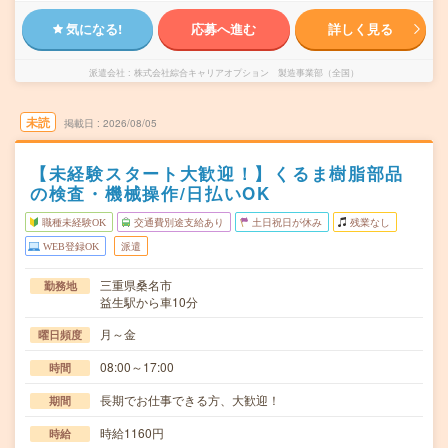
気になる!
応募へ進む
詳しく見る
派遣会社
株式会社綜合キャリアオプション 製造事業部（全国）
未読
掲載日
2026/08/05
【未経験スタート大歓迎！】くるま樹脂部品
の検査・機械操作/日払いOK
職種未経験OK
交通費別途支給あり
土日祝日が休み
残業なし
WEB登録OK
派遣
三重県桑名市
勤務地
益生駅から車10分
月～金
曜日頻度
08:00～17:00
時間
長期でお仕事できる方、大歓迎！
期間
時給1160円
時給