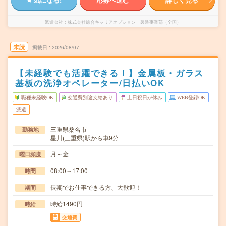
派遣会社
株式会社綜合キャリアオプション 製造事業部（全国）
未読
掲載日
2026/08/07
【未経験でも活躍できる！】金属板・ガラス
基板の洗浄オペレーター/日払いOK
職種未経験OK
交通費別途支給あり
土日祝日が休み
WEB登録OK
派遣
三重県桑名市
勤務地
星川(三重県)駅から車9分
月～金
曜日頻度
08:00～17:00
時間
長期でお仕事できる方、大歓迎！
期間
時給1490円
時給
交通費