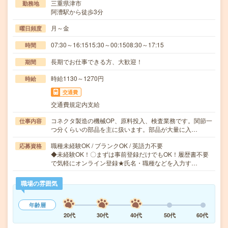
三重県津市
勤務地
阿漕駅から徒歩3分
月～金
曜日頻度
07:30～16:1515:30～00:1508:30～17:15
時間
長期でお仕事できる方、大歓迎！
期間
時給1130～1270円
時給
交通費
交通費規定内支給
コネクタ製造の機械OP、原料投入、検査業務です。関節一
仕事内容
つ分くらいの部品を主に扱います。部品が大量に入…
職種未経験OK / ブランクOK / 英語力不要
応募資格
◆未経験OK！〇まずは事前登録だけでもOK！履歴書不要
で気軽にオンライン登録★氏名・職種などを入力す…
職場の雰囲気
年齢層
20代
30代
40代
50代
60代