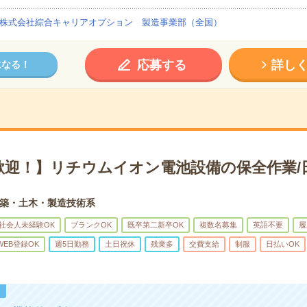
株式会社綜合キャリアオプション 製造事業部（全国）
応募する
詳し
になる！
歓迎！】リチウムイオン電池設備の保全作業/
築・土木・製造技術系
社会人未経験OK
ブランクOK
既卒第二新卒OK
複数名募集
英語不要
履
WEB登録OK
週5日勤務
土日祝休
残業多
交費支給
制服
日払いOK
！