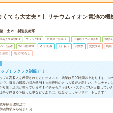
なくても大丈夫＊】リチウムイオン電池の機械
築・土木・製造技術系
社会人未経験OK
ブランクOK
既卒第二新卒OK
10名以上の大量募集
複数名
～50代活躍
WEB登録OK
週5日勤務
土日祝休
残業多
交費支給
制服
が禁煙
電話対応なし
！
アップ！ラクラク制服アリ！
ップ≫高収入を希望される方にオススメ。残業は月20時間以上あります！≪
ので、毎日の服装の悩み解消！≪未経験の方も大歓迎≫新しいことにチャレ
かり働く環境が整っています！イチからスキルUP・ステップUP目指してい
仕事が探せる≫困った事などがあれば、担当がしっかりサポートします！
岐阜県美濃加茂市
加茂野駅から徒歩15分