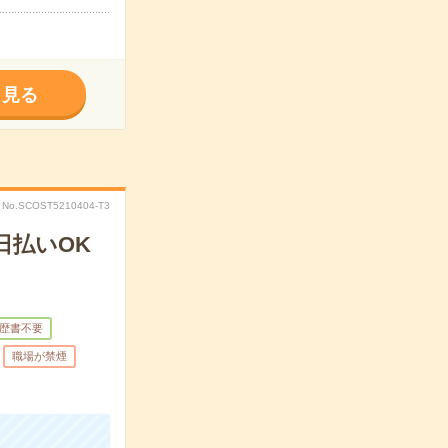
く見る
No.SCOST5210404-T3
日払いOK
歴書不要
職場が禁煙