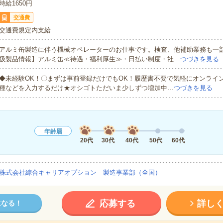
時給1650円
交通費
交通費規定内支給
アルミ缶製造に伴う機械オペレーターのお仕事です。検査、他補助業務も一
扱製品情報】アルミ缶≪待遇・福利厚生≫・日払い制度・社…
つづきを見る
◆未経験OK！〇まずは事前登録だけでもOK！履歴書不要で気軽にオンライ
種などを入力するだけ★オシゴトただいま少しずつ増加中…
つづきを見る
年齢層
20代
30代
40代
50代
60代
株式会社綜合キャリアオプション 製造事業部（全国）
応募する
詳し
になる！