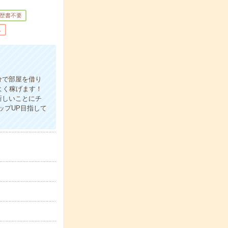
歴書不要
し
分で部屋を借り
よく稼げます！
新しいことにチ
ップUP目指して