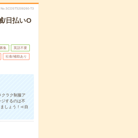
No.SCOST5209260-T3
/日払いO
募集
英語不要
社食/補助あり
ラクラク制服ア
ンジするのは不
きましょう！≪自