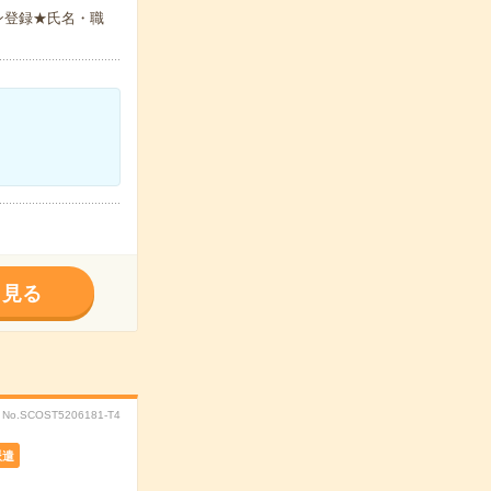
ン登録★氏名・職
く見る
No.SCOST5206181-T4
派遣