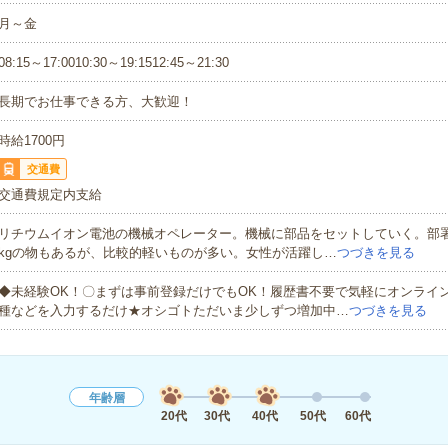
月～金
08:15～17:0010:30～19:1512:45～21:30
長期でお仕事できる方、大歓迎！
時給1700円
交通費
交通費規定内支給
リチウムイオン電池の機械オペレーター。機械に部品をセットしていく。部署
kgの物もあるが、比較的軽いものが多い。女性が活躍し…
つづきを見る
◆未経験OK！〇まずは事前登録だけでもOK！履歴書不要で気軽にオンライ
種などを入力するだけ★オシゴトただいま少しずつ増加中…
つづきを見る
年齢層
20代
30代
40代
50代
60代