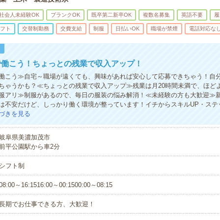
社会人未経験OK
ブランクOK
既卒第二新卒OK
複数名募集
英語不要
履
フト
交替制勤務
交費支給
制服
日払いOK
職場が禁煙
電話対応な
！
で働こう！ちょっとの残業で収入アップ！
働こう≫自宅～職場が遠くても、興味があれば安心して応募できちゃう！自
ちゃうかも？≪ちょっとの残業で収入アップ≫残業は月20時間未満で、ほど
服アリ≫制服があるので、毎日の服装の悩み解消！≪未経験の方も大歓迎≫
は不安だけど、しっかり働く環境が整っています！イチからスキルUP・ステ
づきを見る
岐阜県美濃加茂市
前平公園駅から車2分
シフト制
08:00～16:1516:00～00:1500:00～08:15
長期でお仕事できる方、大歓迎！