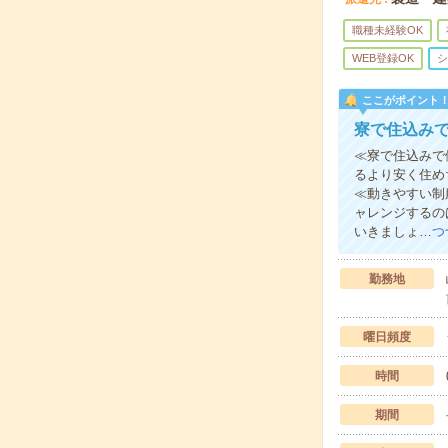
職種未経験OK
WEB登録OK
シ
ここがポイント
寮で住込み
≪寮で住込みで
るより安く住め
≪動きやすい制
ャレンジするの
いきましょ…
つ
勤務地
曜日頻度
時間
期間