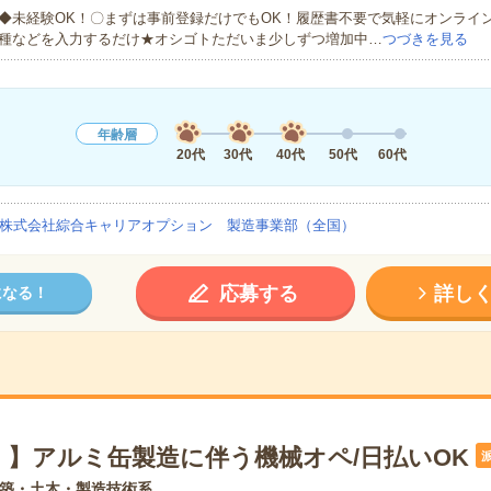
◆未経験OK！〇まずは事前登録だけでもOK！履歴書不要で気軽にオンライ
種などを入力するだけ★オシゴトただいま少しずつ増加中…
つづきを見る
年齢層
20代
30代
40代
50代
60代
株式会社綜合キャリアオプション 製造事業部（全国）
応募する
詳し
になる！
！】アルミ缶製造に伴う機械オペ/日払いOK
築・土木・製造技術系