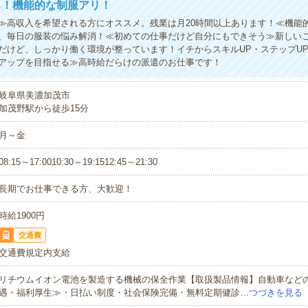
る！機能的な制服アリ！
≫高収入を希望される方にオススメ。残業は月20時間以上あります！≪機能
、毎日の服装の悩み解消！≪初めての仕事だけど自分にもできそう≫新しい
だけど、しっかり働く環境が整っています！イチからスキルUP・ステップU
アップを目指せる≫高時給だらけの派遣のお仕事です！
岐阜県美濃加茂市
加茂野駅から徒歩15分
月～金
08:15～17:0010:30～19:1512:45～21:30
長期でお仕事できる方、大歓迎！
時給1900円
交通費
交通費規定内支給
リチウムイオン電池を製造する機械の保全作業【取扱製品情報】自動車など
遇・福利厚生≫・日払い制度・社会保険完備・無料定期健診…
つづきを見る