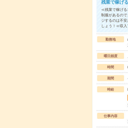
残業で稼げ
≪残業で稼げる
制服があるので
ジするのは不安
しょう！≪収入
勤務地
曜日頻度
時間
期間
時給
仕事内容