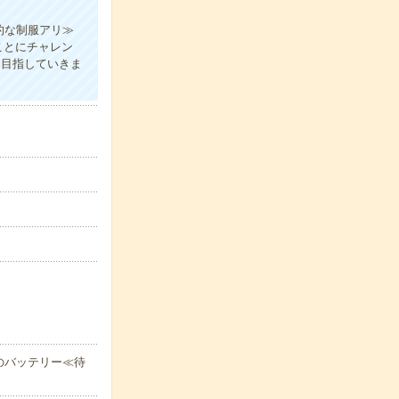
的な制服アリ≫
ことにチャレン
P目指していきま
のバッテリー≪待