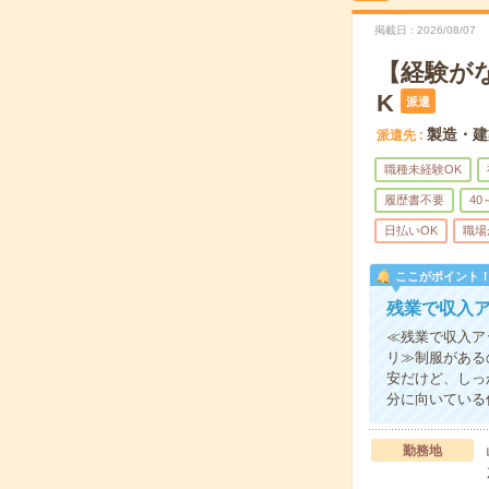
掲載日
2026/08/07
【経験が
K
派遣
製造・建
派遣先
職種未経験OK
履歴書不要
40
日払いOK
職場
ここがポイント
残業で収入
≪残業で収入ア
リ≫制服がある
安だけど、しっ
分に向いている
勤務地