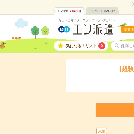
【
エン派遣
71573
件
エンバイト
82531
件
ちょうど良いワークライフバランスが叶う
関東版
気になる！リスト
0
保存し
【経験
未読