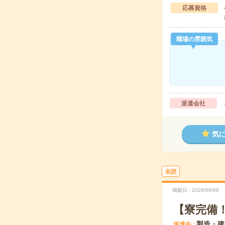
応募資格
職場の雰囲気
派遣会社
気
未読
掲載日
2026/08/06
【寮完備
製造・建
派遣先