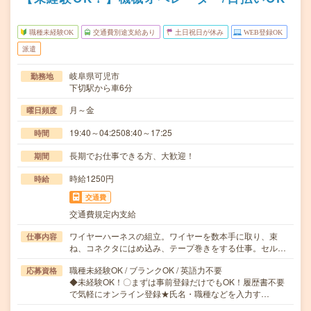
職種未経験OK
交通費別途支給あり
土日祝日が休み
WEB登録OK
派遣
岐阜県可児市
勤務地
下切駅から車6分
月～金
曜日頻度
19:40～04:2508:40～17:25
時間
長期でお仕事できる方、大歓迎！
期間
時給1250円
時給
交通費
交通費規定内支給
ワイヤーハーネスの組立。ワイヤーを数本手に取り、束
仕事内容
ね、コネクタにはめ込み、テープ巻きをする仕事。セル…
職種未経験OK / ブランクOK / 英語力不要
応募資格
◆未経験OK！〇まずは事前登録だけでもOK！履歴書不要
で気軽にオンライン登録★氏名・職種などを入力す…