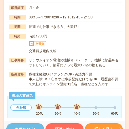
月～金
曜日頻度
08:15～17:0010:30～19:1512:45～21:30
時間
長期でお仕事できる方、大歓迎！
期間
時給1700円
時給
交通費
交通費規定内支給
リチウムイオン電池の機械オペレーター。機械に部品をセ
仕事内容
ットしていく。部署によって最大12kgの物もある…
職種未経験OK / ブランクOK / 英語力不要
応募資格
◆未経験OK！〇まずは事前登録だけでもOK！履歴書不要
で気軽にオンライン登録★氏名・職種などを入力す…
職場の雰囲気
年齢層
20代
30代
40代
50代
60代
気になる!
応募へ進む
詳しく見る