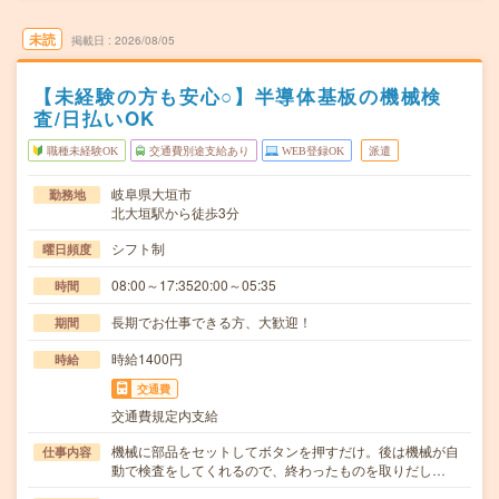
未読
掲載日
2026/08/05
【未経験の方も安心○】半導体基板の機械検
査/日払いOK
職種未経験OK
交通費別途支給あり
WEB登録OK
派遣
岐阜県大垣市
勤務地
北大垣駅から徒歩3分
シフト制
曜日頻度
08:00～17:3520:00～05:35
時間
長期でお仕事できる方、大歓迎！
期間
時給1400円
時給
交通費
交通費規定内支給
機械に部品をセットしてボタンを押すだけ。後は機械が自
仕事内容
動で検査をしてくれるので、終わったものを取りだし…