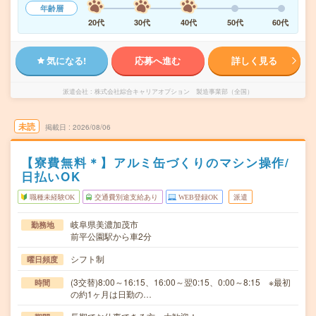
年齢層
20代
30代
40代
50代
60代
気になる!
応募へ進む
詳しく見る
派遣会社
株式会社綜合キャリアオプション 製造事業部（全国）
未読
掲載日
2026/08/06
【寮費無料＊】アルミ缶づくりのマシン操作/
日払いOK
職種未経験OK
交通費別途支給あり
WEB登録OK
派遣
岐阜県美濃加茂市
勤務地
前平公園駅から車2分
シフト制
曜日頻度
(3交替)8:00～16:15、16:00～翌0:15、0:00～8:15 ※最初
時間
の約1ヶ月は日勤の…