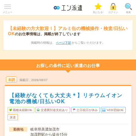
メニュー
気になる!
ログイン
検索
【未経験の方大歓迎！】アルミ缶の機械操作・検査/日払い
OK
のお仕事情報は、掲載が終了しています
掲載時の情報は、
ページ下部
からご覧いただけます。
お探しの条件に近い派遣のお仕事
未読
掲載日
2026/08/07
【経験がなくても大丈夫＊】リチウムイオン
電池の機械/日払いOK
職種未経験OK
交通費別途支給あり
土日祝日が休み
WEB登録OK
派遣
岐阜県美濃加茂市
勤務地
加茂野駅から徒歩15分