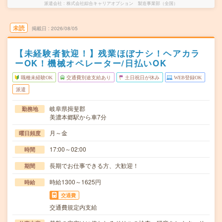
派遣会社
株式会社綜合キャリアオプション 製造事業部（全国）
未読
掲載日
2026/08/05
【未経験者歓迎！】残業ほぼナシ！ヘアカラ
ーOK！機械オペレーター/日払いOK
職種未経験OK
交通費別途支給あり
土日祝日が休み
WEB登録OK
派遣
岐阜県揖斐郡
勤務地
美濃本郷駅から車7分
月～金
曜日頻度
17:00～02:00
時間
長期でお仕事できる方、大歓迎！
期間
時給1300～1625円
時給
交通費
交通費規定内支給