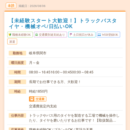
未読
掲載日
2026/08/06
【未経験スタート大歓迎！】トラックバスタ
イヤ・機械オペ/日払いOK
職種未経験OK
交通費別途支給あり
土日祝日が休み
WEB登録OK
派遣
岐阜県関市
勤務地
月～金
曜日頻度
08:00～16:4516:00～00:4500:00～08:45
時間
長期でお仕事できる方、大歓迎！
期間
時給1850円
時給
交通費
交通費規定内支給
トラックやバス用のタイヤを製造する工場で機械を操作し
仕事内容
たり、タイヤを磨いたりするお仕事です！【取扱製品…
職種未経験OK / ブランクOK / 英語力不要
応募資格