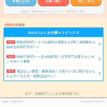
気になる!
応募へ進む
詳しく見る
派遣会社
株式会社綜合キャリアオプション 製造事業部（全国）
8月6日(木)
新着!
お仕事
★
トピックス
事務局注目の
時給2000円！スマホ操作が得意ならOK！未経験から
NEW
始める社内ITサポート
時給1700円～＋交×時短OK！大手NTT企業でカンタ
NEW
ンサポート事務
電話なし×髪型・服装自由！人気マンガに関するかん
NEW
たんデータ入力・残業ほぼナシ！
以下、掲載終了したお仕事情報です。
掲載日
2026/07/20
No.SCOST15181614-T4