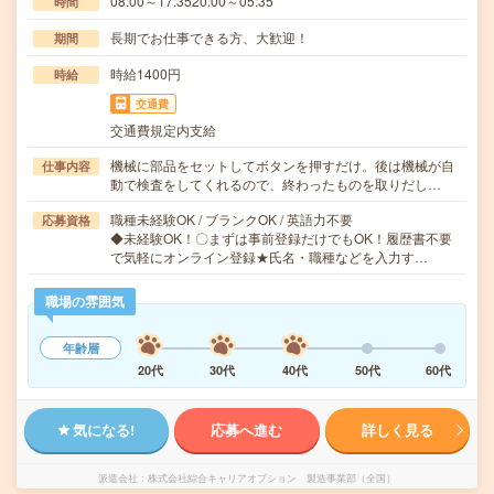
08:00～17:3520:00～05:35
時間
長期でお仕事できる方、大歓迎！
期間
時給1400円
時給
交通費
交通費規定内支給
機械に部品をセットしてボタンを押すだけ。後は機械が自
仕事内容
動で検査をしてくれるので、終わったものを取りだし…
職種未経験OK / ブランクOK / 英語力不要
応募資格
◆未経験OK！〇まずは事前登録だけでもOK！履歴書不要
で気軽にオンライン登録★氏名・職種などを入力す…
職場の雰囲気
年齢層
20代
30代
40代
50代
60代
気になる!
応募へ進む
詳しく見る
派遣会社
株式会社綜合キャリアオプション 製造事業部（全国）