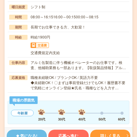
シフト制
曜日頻度
08:00～16:1516:00～00:1500:00～08:15
時間
長期でお仕事できる方、大歓迎！
期間
時給1900円
時給
交通費
交通費規定内支給
アルミ缶製造に伴う機械オペレーターのお仕事です。検
仕事内容
査、他補助業務も一部あります。【取扱製品情報】アル…
職種未経験OK / ブランクOK / 英語力不要
応募資格
◆未経験OK！〇まずは事前登録だけでもOK！履歴書不要
で気軽にオンライン登録★氏名・職種などを入力す…
職場の雰囲気
年齢層
20代
30代
40代
50代
60代
気になる!
応募へ進む
詳しく見る