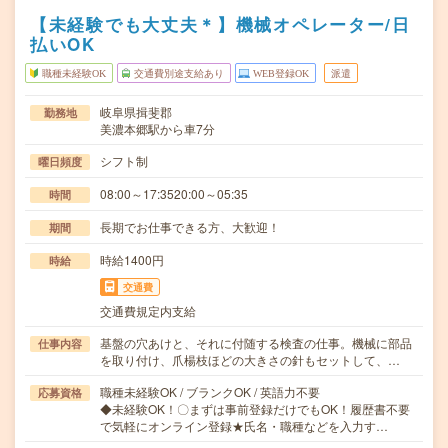
【未経験でも大丈夫＊】機械オペレーター/日
払いOK
職種未経験OK
交通費別途支給あり
WEB登録OK
派遣
岐阜県揖斐郡
勤務地
美濃本郷駅から車7分
シフト制
曜日頻度
08:00～17:3520:00～05:35
時間
長期でお仕事できる方、大歓迎！
期間
時給1400円
時給
交通費
交通費規定内支給
基盤の穴あけと、それに付随する検査の仕事。機械に部品
仕事内容
を取り付け、爪楊枝ほどの大きさの針もセットして、…
職種未経験OK / ブランクOK / 英語力不要
応募資格
◆未経験OK！〇まずは事前登録だけでもOK！履歴書不要
で気軽にオンライン登録★氏名・職種などを入力す…