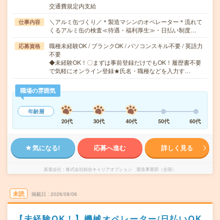
交通費規定内支給
＼アルミ缶づくり／＊製造マシンのオペレーター＊流れて
仕事内容
くるアルミ缶の検査≪待遇・福利厚生≫・日払い制度…
職種未経験OK / ブランクOK / パソコンスキル不要 / 英語力
応募資格
不要
◆未経験OK！〇まずは事前登録だけでもOK！履歴書不要
で気軽にオンライン登録★氏名・職種などを入力す…
職場の雰囲気
年齢層
20代
30代
40代
50代
60代
気になる!
応募へ進む
詳しく見る
派遣会社
株式会社綜合キャリアオプション 製造事業部（全国）
未読
掲載日
2026/08/06
【未経験OK！】機械オペレーター/日払いOK