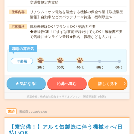
交通費規定内支給
リチウムイオン電池を製造する機械の保全作業【取扱製品
仕事内容
情報】自動車などのバッテリー≪待遇・福利厚生≫・…
職種未経験OK / ブランクOK / 英語力不要
応募資格
◆未経験OK！〇まずは事前登録だけでもOK！履歴書不要
で気軽にオンライン登録★氏名・職種などを入力す…
職場の雰囲気
年齢層
20代
30代
40代
50代
60代
気になる!
応募へ進む
詳しく見る
派遣会社
株式会社綜合キャリアオプション 製造事業部（全国）
未読
掲載日
2026/08/06
【寮完備！】アルミ缶製造に伴う機械オペ/日
払いOK