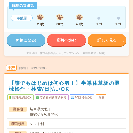
職場の雰囲気
年齢層
20代
30代
40代
50代
60代
気になる!
応募へ進む
詳しく見る
派遣会社
株式会社綜合キャリアオプション 製造事業部（全国）
未読
掲載日
2026/08/05
【誰でもはじめは初心者！】半導体基板の機
械操作・検査/日払いOK
職種未経験OK
交通費別途支給あり
WEB登録OK
派遣
岐阜県大垣市
勤務地
室駅から徒歩12分
シフト制
曜日頻度