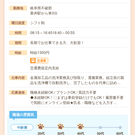
岐阜県不破郡
勤務地
垂井駅から車3分
シフト制
曜日頻度
08:15～16:4516:40～00:55
時間
長期でお仕事できる方、大歓迎！
期間
時給1300円
時給
交通費
交通費規定内支給
金属加工品の洗浄業務及び段取り、運搬業務。組立前の製
仕事内容
品を洗浄機で自動洗浄し、完了したものを代車に詰め…
職種未経験OK / ブランクOK / 英語力不要
応募資格
◆未経験OK！〇まずは事前登録だけでもOK！履歴書不要
で気軽にオンライン登録★氏名・職種などを入力す…
職場の雰囲気
年齢層
20代
30代
40代
50代
60代