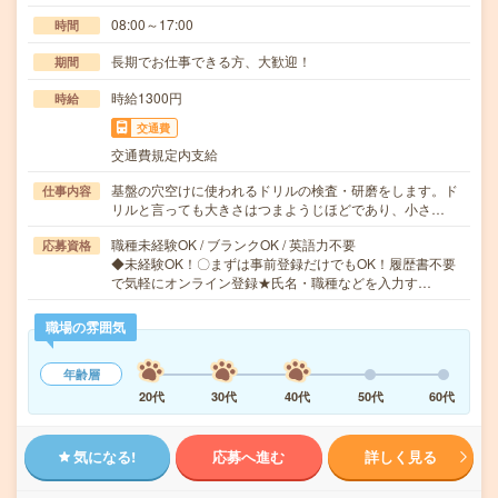
08:00～17:00
時間
長期でお仕事できる方、大歓迎！
期間
時給1300円
時給
交通費
交通費規定内支給
基盤の穴空けに使われるドリルの検査・研磨をします。ド
仕事内容
リルと言っても大きさはつまようじほどであり、小さ…
職種未経験OK / ブランクOK / 英語力不要
応募資格
◆未経験OK！〇まずは事前登録だけでもOK！履歴書不要
で気軽にオンライン登録★氏名・職種などを入力す…
職場の雰囲気
年齢層
20代
30代
40代
50代
60代
気になる!
応募へ進む
詳しく見る