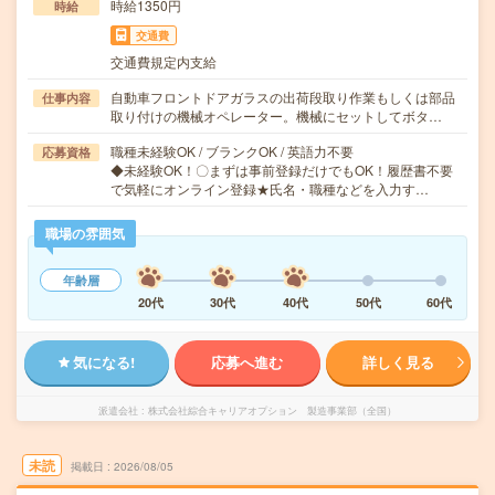
時給1350円
時給
交通費
交通費規定内支給
自動車フロントドアガラスの出荷段取り作業もしくは部品
仕事内容
取り付けの機械オペレーター。機械にセットしてボタ…
職種未経験OK / ブランクOK / 英語力不要
応募資格
◆未経験OK！〇まずは事前登録だけでもOK！履歴書不要
で気軽にオンライン登録★氏名・職種などを入力す…
職場の雰囲気
年齢層
20代
30代
40代
50代
60代
気になる!
応募へ進む
詳しく見る
派遣会社
株式会社綜合キャリアオプション 製造事業部（全国）
未読
掲載日
2026/08/05