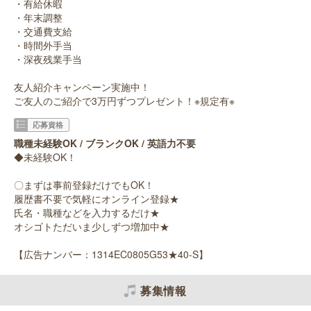
・有給休暇
・年末調整
・交通費支給
・時間外手当
・深夜残業手当
友人紹介キャンペーン実施中！
ご友人のご紹介で3万円ずつプレゼント！※規定有※
応募資格
職種未経験OK / ブランクOK / 英語力不要
◆未経験OK！
〇まずは事前登録だけでもOK！
履歴書不要で気軽にオンライン登録★
氏名・職種などを入力するだけ★
オシゴトただいま少しずつ増加中★
【広告ナンバー：1314EC0805G53★40-S】
募集情報