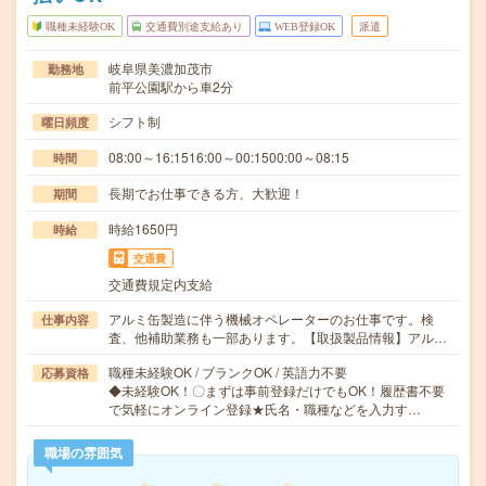
職種未経験OK
交通費別途支給あり
WEB登録OK
派遣
岐阜県美濃加茂市
勤務地
前平公園駅から車2分
シフト制
曜日頻度
08:00～16:1516:00～00:1500:00～08:15
時間
長期でお仕事できる方、大歓迎！
期間
時給1650円
時給
交通費
交通費規定内支給
アルミ缶製造に伴う機械オペレーターのお仕事です。検
仕事内容
査、他補助業務も一部あります。【取扱製品情報】アル…
職種未経験OK / ブランクOK / 英語力不要
応募資格
◆未経験OK！〇まずは事前登録だけでもOK！履歴書不要
で気軽にオンライン登録★氏名・職種などを入力す…
職場の雰囲気