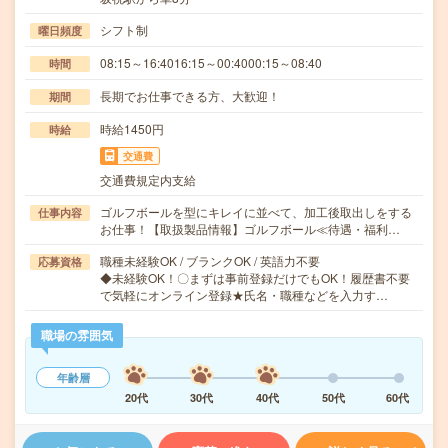
シフト制
曜日頻度
08:15～16:4016:15～00:4000:15～08:40
時間
長期でお仕事できる方、大歓迎！
期間
時給1450円
時給
交通費
交通費規定内支給
ゴルフボールを型にキレイに並べて、加工後取出しをする
仕事内容
お仕事！【取扱製品情報】ゴルフボール≪待遇・福利…
職種未経験OK / ブランクOK / 英語力不要
応募資格
◆未経験OK！〇まずは事前登録だけでもOK！履歴書不要
で気軽にオンライン登録★氏名・職種などを入力す…
職場の雰囲気
年齢層
20代
30代
40代
50代
60代