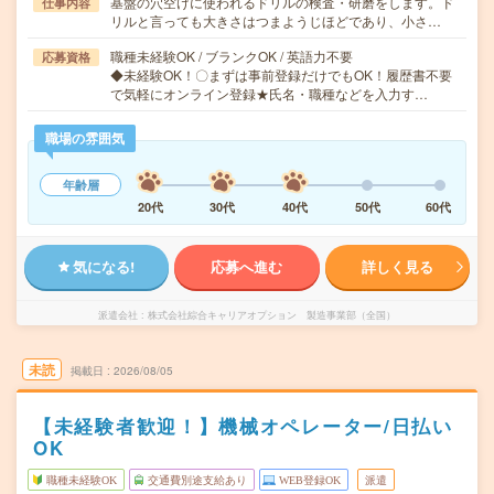
基盤の穴空けに使われるドリルの検査・研磨をします。ド
仕事内容
リルと言っても大きさはつまようじほどであり、小さ…
職種未経験OK / ブランクOK / 英語力不要
応募資格
◆未経験OK！〇まずは事前登録だけでもOK！履歴書不要
で気軽にオンライン登録★氏名・職種などを入力す…
職場の雰囲気
年齢層
20代
30代
40代
50代
60代
気になる!
応募へ進む
詳しく見る
派遣会社
株式会社綜合キャリアオプション 製造事業部（全国）
未読
掲載日
2026/08/05
【未経験者歓迎！】機械オペレーター/日払い
OK
職種未経験OK
交通費別途支給あり
WEB登録OK
派遣