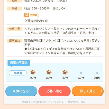
長期でお仕事できる方、大歓迎！
期間
時給1650～2063円 日払いOK！
時給
交通費
交通費規定内支給
＼アルミ缶づくり／＊製造マシンのオペレーター＊流れて
仕事内容
くるアルミ缶の検査≪待遇・福利厚生≫・日払い制度…
職種未経験OK / ブランクOK / パソコンスキル不要 / 英語力
応募資格
不要
◆未経験OK！〇まずは事前登録だけでもOK！履歴書不要
で気軽にオンライン登録★氏名・職種などを入力す…
職場の雰囲気
年齢層
20代
30代
40代
50代
60代
気になる!
応募へ進む
詳しく見る
派遣会社
株式会社綜合キャリアオプション 製造事業部（全国）