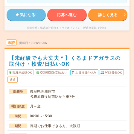
気になる!
応募へ進む
詳しく見る
派遣会社
株式会社綜合キャリアオプション 製造事業部（全国）
未読
掲載日
2026/08/05
【未経験でも大丈夫＊】くるまドアガラスの
取付け・検査/日払いOK
職種未経験OK
交通費別途支給あり
土日祝日が休み
WEB登録OK
派遣
岐阜県各務原市
勤務地
各務原市役所前駅から車7分
月～金
曜日頻度
06:30～15:30
時間
長期でお仕事できる方、大歓迎！
期間