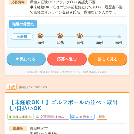
職種未経験OK / ブランクOK / 英語力不要
応募資格
◆未経験OK！〇まずは事前登録だけでもOK！履歴書不要
で気軽にオンライン登録★氏名・職種などを入力す…
職場の雰囲気
年齢層
20代
30代
40代
50代
60代
気になる!
応募へ進む
詳しく見る
派遣会社
株式会社綜合キャリアオプション 製造事業部（全国）
未読
掲載日
2026/08/05
【未経験OK！】ゴルフボールの並べ・取出
し/日払いOK
職種未経験OK
交通費別途支給あり
WEB登録OK
派遣
岐阜県関市
勤務地
坂祝駅から車8分