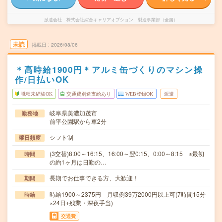
派遣会社
株式会社綜合キャリアオプション 製造事業部（全国）
未読
掲載日
2026/08/06
＊高時給1900円＊アルミ缶づくりのマシン操
作/日払いOK
職種未経験OK
交通費別途支給あり
WEB登録OK
派遣
岐阜県美濃加茂市
勤務地
前平公園駅から車2分
シフト制
曜日頻度
(3交替)8:00～16:15、16:00～翌0:15、0:00～8:15 ※最初
時間
の約1ヶ月は日勤の…
長期でお仕事できる方、大歓迎！
期間
時給1900～2375円 月収例39万2000円以上可(7時間15分
時給
×24日+残業・深夜手当)
交通費