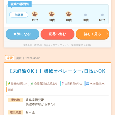
職場の雰囲気
年齢層
20代
30代
40代
50代
60代
気になる!
応募へ進む
詳しく見る
派遣会社
株式会社綜合キャリアオプション 製造事業部（全国）
未読
掲載日
2026/08/05
【未経験OK！】機械オペレーター/日払いOK
職種未経験OK
交通費別途支給あり
土日祝日が休み
WEB登録OK
派遣
岐阜県揖斐郡
勤務地
美濃本郷駅から車7分
月～金
曜日頻度