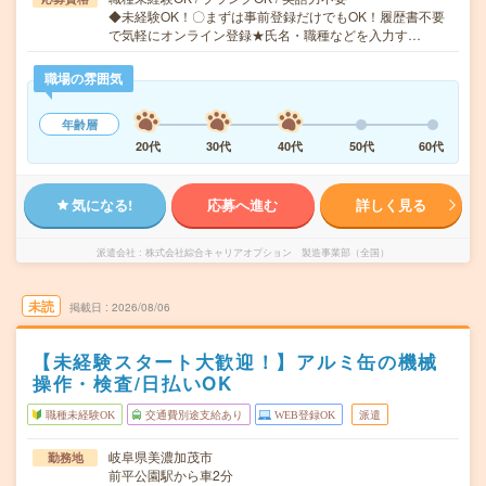
◆未経験OK！〇まずは事前登録だけでもOK！履歴書不要
で気軽にオンライン登録★氏名・職種などを入力す…
職場の雰囲気
年齢層
20代
30代
40代
50代
60代
気になる!
応募へ進む
詳しく見る
派遣会社
株式会社綜合キャリアオプション 製造事業部（全国）
未読
掲載日
2026/08/06
【未経験スタート大歓迎！】アルミ缶の機械
操作・検査/日払いOK
職種未経験OK
交通費別途支給あり
WEB登録OK
派遣
岐阜県美濃加茂市
勤務地
前平公園駅から車2分