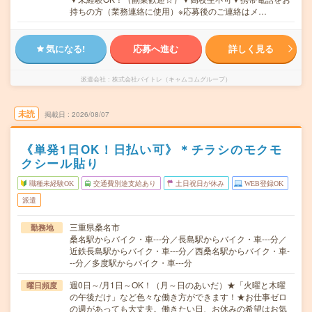
持ちの方（業務連絡に使用）※応募後のご連絡はメ…
気になる!
応募へ進む
詳しく見る
派遣会社
株式会社バイトレ（キャムコムグループ）
未読
掲載日
2026/08/07
《単発1日OK！日払い可》＊チラシのモクモ
クシール貼り
職種未経験OK
交通費別途支給あり
土日祝日が休み
WEB登録OK
派遣
三重県桑名市
勤務地
桑名駅からバイク・車---分／長島駅からバイク・車---分／
近鉄長島駅からバイク・車---分／西桑名駅からバイク・車-
--分／多度駅からバイク・車---分
週0日～/月1日～OK！（月～日のあいだ）★「火曜と木曜
曜日頻度
の午後だけ」など色々な働き方ができます！★お仕事ゼロ
の週があっても大丈夫。働きたい日、お休みの希望はお気