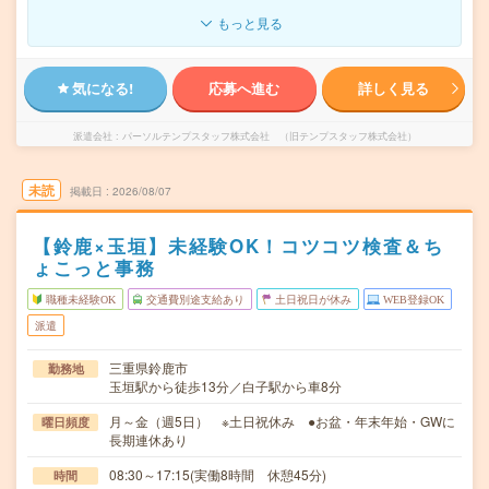
もっと見る
気になる!
応募へ進む
詳しく見る
派遣会社
パーソルテンプスタッフ株式会社 （旧テンプスタッフ株式会社）
未読
掲載日
2026/08/07
【鈴鹿×玉垣】未経験OK！コツコツ検査＆ち
ょこっと事務
職種未経験OK
交通費別途支給あり
土日祝日が休み
WEB登録OK
派遣
三重県鈴鹿市
勤務地
玉垣駅から徒歩13分／白子駅から車8分
月～金（週5日） ※土日祝休み ●お盆・年末年始・GWに
曜日頻度
長期連休あり
08:30～17:15(実働8時間 休憩45分)
時間