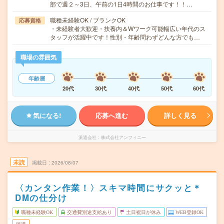
部で週２～3日、午前の1日4時間のお仕事です！！…
職種未経験OK / ブランクOK
応募資格
・未経験者大歓迎・扶養内＆Wワーク可能幅広い年代のス
タッフが活躍中です！性別・年齢問わずどんな方でも…
職場の雰囲気
年齢層
20代
30代
40代
50代
60代
気になる!
応募へ進む
詳しく見る
派遣会社
株式会社アンフィニー
未読
掲載日
2026/08/07
〈カンタン作業！〉スキマ時間にサクッと＊
DMの仕分け
職種未経験OK
交通費別途支給あり
土日祝日が休み
WEB登録OK