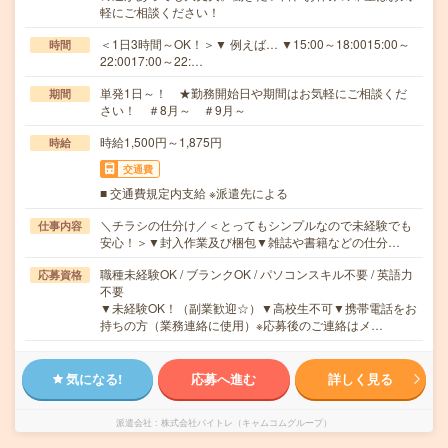
軽にご相談ください！
＜1日3時間～OK！＞▼ 例えば… ▼15:00～18:0015:00～
時間
22:0017:00～22:…
単発1日～！ ★勤務開始日や期間はお気軽にご相談くだ
期間
さい！ ＃8月～ ＃9月～
時給1,500円～1,875円
時給
交通費
■ 交通費規定内支給 ※派遣先による
＼チラシの仕分け／＜とってもシンプルなので未経験でも
仕事内容
安心！＞▼封入作業及び梱包▼雑誌や書籍などの仕分…
職種未経験OK / ブランクOK / パソコンスキル不要 / 英語力
応募資格
不要
▼未経験OK！（副業歓迎☆）▼高校生不可▼携帯電話をお
持ちの方（業務連絡に使用）※応募後のご連絡はメ…
気になる!
応募へ進む
詳しく見る
派遣会社
株式会社バイトレ（キャムコムグループ）