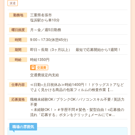
派遣
三重県名張市
勤務地
塩浜駅から車10分
月～金／週5日勤務
曜日頻度
9:00～17:30(休憩45分)
時間
即日～長期（3ヶ月以上） 最短で応募開始から1週間！
期間
時給1350円
時給
交通費
交通費規定内支給
≪日勤×土日祝休み≫時給1400円！！ドラッグストアなど
仕事内容
でよく見かける商品の包装フィルムの検査作業【…
職種未経験OK / ブランクOK / パソコンスキル不要 / 英語力
応募資格
不要
＜未経験OK！＞＃学歴不問＃髪色・髪型自由！○応募後の
流れ「応募する」ボタンをクリック↓メールにてw…
職場の雰囲気