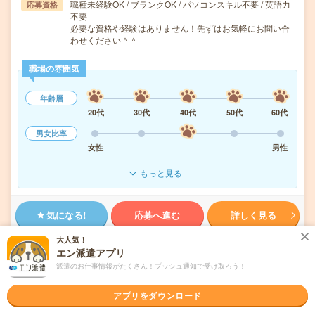
職種未経験OK / ブランクOK / パソコンスキル不要 / 英語力
応募資格
不要
必要な資格や経験はありません！先ずはお気軽にお問い合
わせください＾＾
職場の雰囲気
年齢層
20代
30代
40代
50代
60代
男女比率
女性
男性
もっと見る
気になる!
応募へ進む
詳しく見る
大人気！
派遣会社
株式会社エンター
エン派遣アプリ
派遣のお仕事情報がたくさん！プッシュ通知で受け取ろう！
未読
掲載日
2026/08/06
アプリをダウンロード