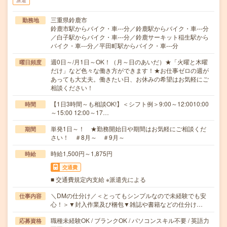
派遣
三重県鈴鹿市
勤務地
鈴鹿市駅からバイク・車---分／鈴鹿駅からバイク・車---分
／白子駅からバイク・車---分／鈴鹿サーキット稲生駅から
バイク・車---分／平田町駅からバイク・車---分
週0日～/月1日～OK！（月～日のあいだ）★「火曜と木曜
曜日頻度
だけ」など色々な働き方ができます！★お仕事ゼロの週が
あっても大丈夫。働きたい日、お休みの希望はお気軽にご
相談ください！
【1日3時間～も相談OK!】＜シフト例＞9:00～12:0010:00
時間
～15:00 12:00～17…
単発1日～！ ★勤務開始日や期間はお気軽にご相談くだ
期間
さい！ ＃8月～ ＃9月～
時給1,500円～1,875円
時給
交通費
■ 交通費規定内支給 ※派遣先による
＼DMの仕分け／＜とってもシンプルなので未経験でも安
仕事内容
心！＞▼封入作業及び梱包▼雑誌や書籍などの仕分け…
職種未経験OK / ブランクOK / パソコンスキル不要 / 英語力
応募資格