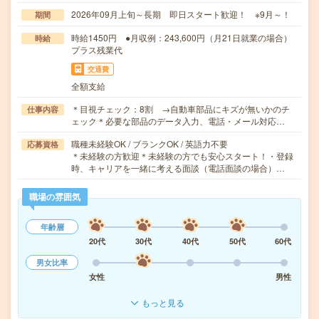
2026年09月上旬～長期 即日スタート歓迎！ ※9月～！
期間
時給1450円 ●月収例：243,600円（月21日就業の場合）
時給
プラス残業代
交通費
全額支給
＊目視チェック：8割 →自動車部品にキズが無いかのチ
仕事内容
ェック＊必要な部品のデータ入力、電話・メール対応…
職種未経験OK / ブランクOK / 英語力不要
応募資格
＊未経験の方歓迎＊未経験の方でも安心スタート！・登録
時、キャリアを一緒に考える面談（電話面談の場合）…
職場の雰囲気
年齢層
20代
30代
40代
50代
60代
男女比率
女性
男性
もっと見る