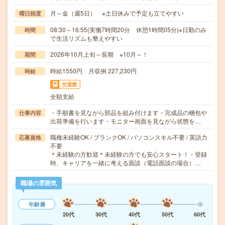
月～金（週5日） ※土日休みで予定も立てやすい
曜日頻度
08:30～16:55(実働7時間20分 休憩1時間05分)※日勤のみ
時間
で生活リズムも整えやすい
2026年10月上旬～長期 ※10月～！
期間
時給1550円 月収例 227,230円
時給
交通費
全額支給
・手順書を見ながら部品を組み付けます・完成品の梱包や
仕事内容
出荷準備を行います・モニター画面を見ながら状態を…
職種未経験OK / ブランクOK / パソコンスキル不要 / 英語力
応募資格
不要
＊未経験の方歓迎＊未経験の方でも安心スタート！・登録
時、キャリアを一緒に考える面談（電話面談の場合）…
職場の雰囲気
年齢層
20代
30代
40代
50代
60代