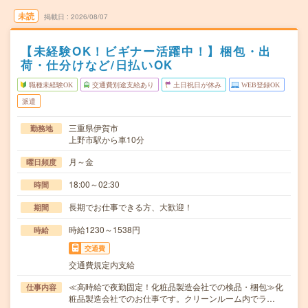
未読
掲載日
2026/08/07
【未経験OK！ビギナー活躍中！】梱包・出
荷・仕分けなど/日払いOK
職種未経験OK
交通費別途支給あり
土日祝日が休み
WEB登録OK
派遣
三重県伊賀市
勤務地
上野市駅から車10分
月～金
曜日頻度
18:00～02:30
時間
長期でお仕事できる方、大歓迎！
期間
時給1230～1538円
時給
交通費
交通費規定内支給
≪高時給で夜勤固定！化粧品製造会社での検品・梱包≫化
仕事内容
粧品製造会社でのお仕事です。クリーンルーム内でラ…