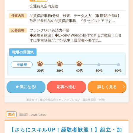
交通費規定内支給
品質保証事務(分析、検査、データ入力)【取扱製品情報】
仕事内容
飲料品飲料品の品質保証事務。ドラッグストアでよ…
ブランクOK / 英語力不要
応募資格
◆経験者歓迎！◆ExcelやWordの操作できる方歓迎！〇ま
ずは事前登録だけでもOK！履歴書不要で気…
職場の雰囲気
年齢層
20代
30代
40代
50代
60代
気になる!
応募へ進む
詳しく見る
派遣会社
株式会社綜合キャリアオプション 製造事業部（全国）
未読
掲載日
2026/08/07
【さらにスキルUP！経験者歓迎！】組立・加