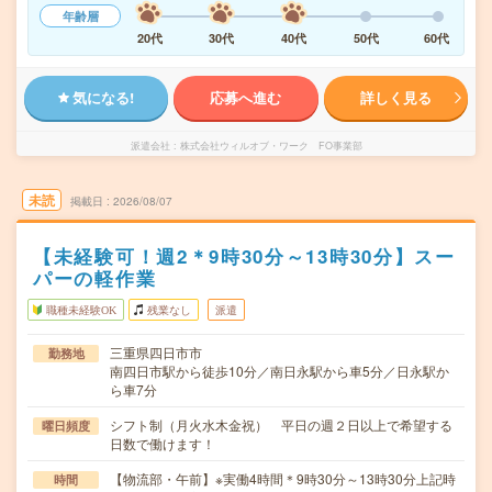
年齢層
20代
30代
40代
50代
60代
気になる!
応募へ進む
詳しく見る
派遣会社
株式会社ウィルオブ・ワーク FO事業部
未読
掲載日
2026/08/07
【未経験可！週2＊9時30分～13時30分】スー
パーの軽作業
職種未経験OK
残業なし
派遣
三重県四日市市
勤務地
南四日市駅から徒歩10分／南日永駅から車5分／日永駅か
ら車7分
シフト制（月火水木金祝） 平日の週２日以上で希望する
曜日頻度
日数で働けます！
【物流部・午前】※実働4時間＊9時30分～13時30分上記時
時間