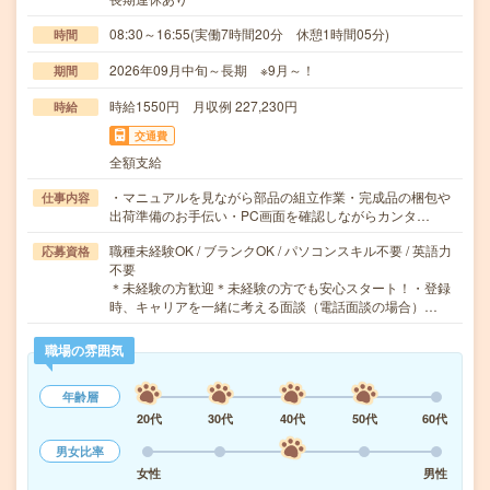
08:30～16:55(実働7時間20分 休憩1時間05分)
時間
2026年09月中旬～長期 ※9月～！
期間
時給1550円 月収例 227,230円
時給
交通費
全額支給
・マニュアルを見ながら部品の組立作業・完成品の梱包や
仕事内容
出荷準備のお手伝い・PC画面を確認しながらカンタ…
職種未経験OK / ブランクOK / パソコンスキル不要 / 英語力
応募資格
不要
＊未経験の方歓迎＊未経験の方でも安心スタート！・登録
時、キャリアを一緒に考える面談（電話面談の場合）…
職場の雰囲気
年齢層
20代
30代
40代
50代
60代
男女比率
女性
男性