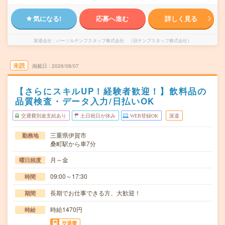
気になる!
応募へ進む
詳しく見る
派遣会社
パーソルテンプスタッフ株式会社 （旧テンプスタッフ株式会社）
未読
掲載日
2026/08/07
【さらにスキルUP！経験者歓迎！】飲料品の
品質検査・データ入力/日払いOK
交通費別途支給あり
土日祝日が休み
WEB登録OK
派遣
三重県伊賀市
勤務地
桑町駅から車7分
月～金
曜日頻度
09:00～17:30
時間
長期でお仕事できる方、大歓迎！
期間
時給1470円
時給
交通費