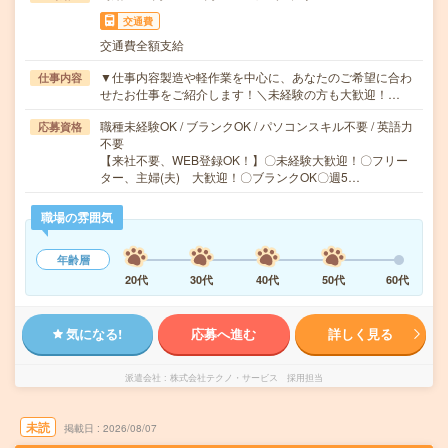
交通費
交通費全額支給
▼仕事内容製造や軽作業を中心に、あなたのご希望に合わ
仕事内容
せたお仕事をご紹介します！＼未経験の方も大歓迎！…
職種未経験OK / ブランクOK / パソコンスキル不要 / 英語力
応募資格
不要
【来社不要、WEB登録OK！】〇未経験大歓迎！〇フリー
ター、主婦(夫) 大歓迎！〇ブランクOK〇週5…
職場の雰囲気
年齢層
20代
30代
40代
50代
60代
気になる!
応募へ進む
詳しく見る
派遣会社
株式会社テクノ・サービス 採用担当
未読
掲載日
2026/08/07