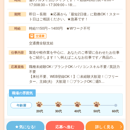
17:008:30～17:309:00～18:…
即日～長期 ★応募から「最短2日後」に勤務OK！スター
期間
ト日はご相談ください。★急募です！
時給1150円～1400円 ★Wワーク不可
時給
交通費
交通費全額支給
製造や軽作業を中心に、あなたのご希望に合わせたお仕事
仕事内容
をご紹介します！＼例えばこんなお仕事です／商品の…
職種未経験OK / ブランクOK / パソコンスキル不要 / 英語力
応募資格
不要
【来社不要、WEB登録OK！】〇未経験大歓迎！〇フリー
ター、主婦(夫) 大歓迎！〇ブランクOK〇週5…
職場の雰囲気
年齢層
20代
30代
40代
50代
60代
気になる!
応募へ進む
詳しく見る