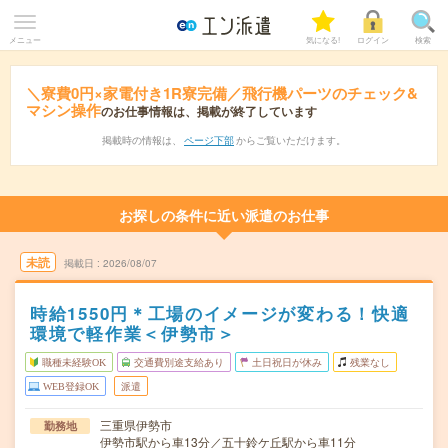
メニュー
気になる!
ログイン
検索
＼寮費0円×家電付き1R寮完備／飛行機パーツのチェック&
マシン操作
のお仕事情報は、掲載が終了しています
掲載時の情報は、
ページ下部
からご覧いただけます。
お探しの条件に近い派遣のお仕事
未読
掲載日
2026/08/07
時給1550円＊工場のイメージが変わる！快適
環境で軽作業＜伊勢市＞
職種未経験OK
交通費別途支給あり
土日祝日が休み
残業なし
WEB登録OK
派遣
三重県伊勢市
勤務地
伊勢市駅から車13分／五十鈴ケ丘駅から車11分