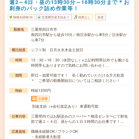
週2～4日・昼の13時30分～16時30分まで＊お
刺身のパック詰め作業等！
職種未経験OK
交通費別途支給あり
残業なし
派遣
三重県四日市市
勤務地
南四日市駅から徒歩10分／南日永駅から車5分／日永駅か
ら車7分
シフト制 日月火水木金土祝日
曜日頻度
13：30～16：30（休憩なし）※上記時間帯以外でも働ける
時間
時間帯もありますので気軽にお問い合わせく…
即日～就業可能です！ 長く勤めていただける方大歓迎
期間
＊ ご希望の勤務開始日についてはご相談ください！
時給1200円
時給
交通費
別途支給（※会社規定あり） 車通勤可能
三重県内ではお馴染みのスーパー＊物流センターにて鮮魚
仕事内容
部で週２～４日、昼からの１日３時間のお仕事です！…
職種未経験OK / ブランクOK
応募資格
・未経験者大歓迎