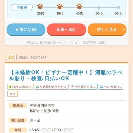
年齢層
20代
30代
40代
50代
60代
気になる!
応募へ進む
詳しく見る
派遣会社
株式会社綜合キャリアオプション 製造事業部（全国）
未読
掲載日
2026/08/07
【未経験OK！ビギナー活躍中！】酒瓶のラベ
ル貼り・検査/日払いOK
職種未経験OK
交通費別途支給あり
土日祝日が休み
WEB登録OK
派遣
三重県四日市市
勤務地
楠駅から徒歩10分
月～金
曜日頻度
16:45～22:3017:00～02:00
時間