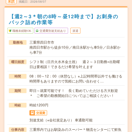
未読
掲載日
2026/08/07
【週2～3＊朝の8時～昼12時まで】お刺身の
パック詰め作業等
職種未経験OK
交通費別途支給あり
派遣
三重県四日市市
勤務地
南四日市駅から徒歩10分／南日永駅から車5分／日永駅か
ら車7分
シフト制（日月火水木金土祝） 週２～３日勤務○出勤曜
曜日頻度
日は要相談！できるだけ希望を叶えます
08：00～12：00（休憩なし）※上記時間帯以外でも働ける
時間
時間帯もありますので気軽にお問い合わせく…
即日～就業可能です！ 長く勤めていただける方大歓迎
期間
＊ ご希望の勤務開始日についてはご相談ください！
時給1200円
時給
交通費
別途支給（※会社規定あり） 車通勤可能
三重県内ではお馴染みのスーパー＊物流センターにて鮮魚
仕事内容