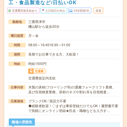
工・食品製造など/日払いOK
交通費別途支給あり
土日祝日が休み
WEB登録OK
派遣
三重県津市
勤務地
磯山駅から徒歩20分
月～金
曜日頻度
08:00～16:4516:30～01:00
時間
長期でお仕事できる方、大歓迎！
期間
時給1500円
時給
交通費
交通費規定内支給
木製の床材(フローリング等)の運搬フォークリフト業務、
仕事内容
及び目視検査業務。床材のキズや割れ等を目視検査…
ブランクOK / 英語力不要
応募資格
◆経験者歓迎！〇まずは事前登録だけでもOK！履歴書不要
で気軽にオンライン登録★氏名・職種などを入力す…
職場の雰囲気