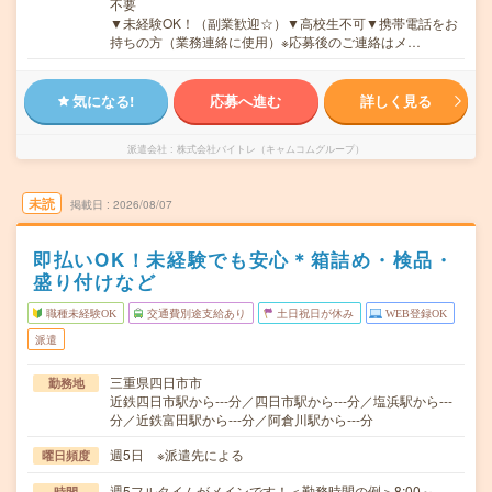
不要
▼未経験OK！（副業歓迎☆）▼高校生不可▼携帯電話をお
持ちの方（業務連絡に使用）※応募後のご連絡はメ…
気になる!
応募へ進む
詳しく見る
派遣会社
株式会社バイトレ（キャムコムグループ）
未読
掲載日
2026/08/07
即払いOK！未経験でも安心＊箱詰め・検品・
盛り付けなど
職種未経験OK
交通費別途支給あり
土日祝日が休み
WEB登録OK
派遣
三重県四日市市
勤務地
近鉄四日市駅から---分／四日市駅から---分／塩浜駅から---
分／近鉄富田駅から---分／阿倉川駅から---分
週5日 ※派遣先による
曜日頻度
週5フルタイムがメインです！＜勤務時間の例＞8:00～
時間