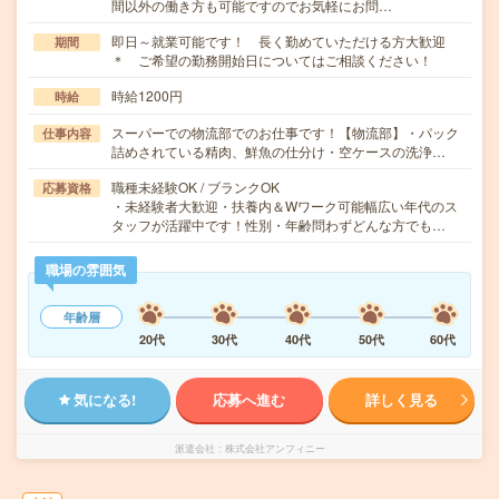
間以外の働き方も可能ですのでお気軽にお問…
即日～就業可能です！ 長く勤めていただける方大歓迎
期間
＊ ご希望の勤務開始日についてはご相談ください！
時給1200円
時給
スーパーでの物流部でのお仕事です！【物流部】・パック
仕事内容
詰めされている精肉、鮮魚の仕分け・空ケースの洗浄…
職種未経験OK / ブランクOK
応募資格
・未経験者大歓迎・扶養内＆Wワーク可能幅広い年代のス
タッフが活躍中です！性別・年齢問わずどんな方でも…
職場の雰囲気
年齢層
20代
30代
40代
50代
60代
気になる!
応募へ進む
詳しく見る
派遣会社
株式会社アンフィニー