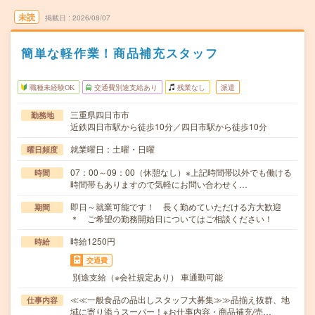
未読
掲載日
2026/08/07
簡単な軽作業！商品補充スタッフ
職種未経験OK
交通費別途支給あり
残業なし
派遣
三重県四日市市
勤務地
近鉄四日市駅から徒歩10分／四日市駅から徒歩10分
就業曜日：土曜・日曜
曜日頻度
07：00～09：00（休憩なし）※上記時間帯以外でも働ける
時間
時間帯もありますので気軽にお問い合わせく…
即日～就業可能です！ 長く勤めていただける方大歓迎
期間
＊ ご希望の勤務開始日についてはご相談ください！
時給1250円
時給
交通費
別途支給（※会社規定あり） 車通勤可能
≪≪一般食品の品出しスタッフ大募集≫≫品揃え抜群、地
仕事内容
域に寄り添うスーパー！※お仕事内容・商品補充/売…