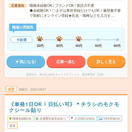
職種未経験OK / ブランクOK / 英語力不要
応募資格
◆未経験OK！〇まずは事前登録だけでもOK！履歴書不要
で気軽にオンライン登録★氏名・職種などを入力す…
職場の雰囲気
年齢層
20代
30代
40代
50代
60代
気になる!
応募へ進む
詳しく見る
派遣会社
株式会社綜合キャリアオプション 製造事業部（全国）
未読
掲載日
2026/08/07
《単発1日OK！日払い可》＊チラシのモクモ
クシール貼り
職種未経験OK
交通費別途支給あり
土日祝日が休み
WEB登録OK
派遣