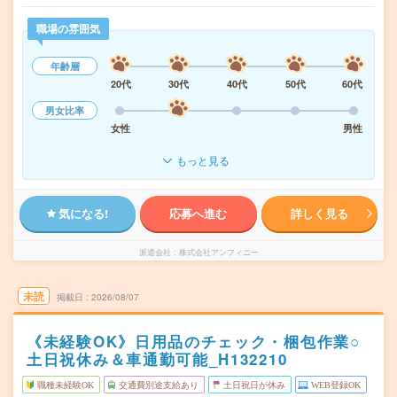
職場の雰囲気
年齢層
20代
30代
40代
50代
60代
男女比率
女性
男性
もっと見る
気になる!
応募へ進む
詳しく見る
派遣会社
株式会社アンフィニー
未読
掲載日
2026/08/07
《未経験OK》日用品のチェック・梱包作業○
土日祝休み＆車通勤可能_H132210
職種未経験OK
交通費別途支給あり
土日祝日が休み
WEB登録OK