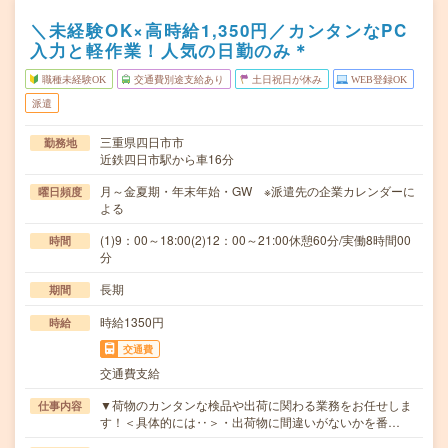
＼未経験OK×高時給1,350円／カンタンなPC
入力と軽作業！人気の日勤のみ＊
職種未経験OK
交通費別途支給あり
土日祝日が休み
WEB登録OK
派遣
三重県四日市市
勤務地
近鉄四日市駅から車16分
月～金夏期・年末年始・GW ※派遣先の企業カレンダーに
曜日頻度
よる
(1)9：00～18:00(2)12：00～21:00休憩60分/実働8時間00
時間
分
長期
期間
時給1350円
時給
交通費
交通費支給
▼荷物のカンタンな検品や出荷に関わる業務をお任せしま
仕事内容
す！＜具体的には‥＞・出荷物に間違いがないかを番…