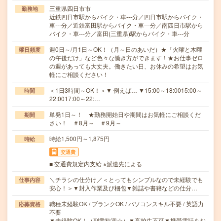
三重県四日市市
勤務地
近鉄四日市駅からバイク・車---分／四日市駅からバイク・
車---分／近鉄富田駅からバイク・車---分／南四日市駅から
バイク・車---分／富田(三重県)駅からバイク・車---分
週0日～/月1日～OK！（月～日のあいだ）★「火曜と木曜
曜日頻度
の午後だけ」など色々な働き方ができます！★お仕事ゼロ
の週があっても大丈夫。働きたい日、お休みの希望はお気
軽にご相談ください！
＜1日3時間～OK！＞▼ 例えば… ▼15:00～18:0015:00～
時間
22:0017:00～22:…
単発1日～！ ★勤務開始日や期間はお気軽にご相談くだ
期間
さい！ ＃8月～ ＃9月～
時給1,500円～1,875円
時給
交通費
■ 交通費規定内支給 ※派遣先による
＼チラシの仕分け／＜とってもシンプルなので未経験でも
仕事内容
安心！＞▼封入作業及び梱包▼雑誌や書籍などの仕分…
職種未経験OK / ブランクOK / パソコンスキル不要 / 英語力
応募資格
不要
▼未経験OK！（副業歓迎☆）▼高校生不可▼携帯電話をお