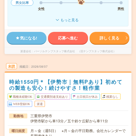
男女比率
女性
男性
もっと見る
気になる!
応募へ進む
詳しく見る
派遣会社
パーソルテンプスタッフ株式会社 （旧テンプスタッフ株式会社）
未読
掲載日
2026/08/07
時給1550円＊【伊勢市｜無料Pあり】初めて
の製造も安心！続けやすさ！軽作業
職種未経験OK
交通費別途支給あり
土日祝日が休み
残業なし
WEB登録OK
派遣
三重県伊勢市
勤務地
伊勢市駅から車13分／五十鈴ケ丘駅から車11分
月～金（週5日） ※月～金の平日勤務。会社カレンダーで
曜日頻度
長期連休あり