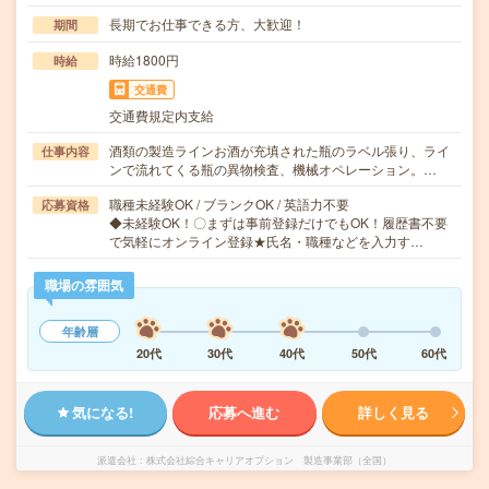
長期でお仕事できる方、大歓迎！
期間
時給1800円
時給
交通費
交通費規定内支給
酒類の製造ラインお酒が充填された瓶のラベル張り、ライ
仕事内容
ンで流れてくる瓶の異物検査、機械オペレーション。…
職種未経験OK / ブランクOK / 英語力不要
応募資格
◆未経験OK！〇まずは事前登録だけでもOK！履歴書不要
で気軽にオンライン登録★氏名・職種などを入力す…
職場の雰囲気
年齢層
20代
30代
40代
50代
60代
気になる!
応募へ進む
詳しく見る
派遣会社
株式会社綜合キャリアオプション 製造事業部（全国）