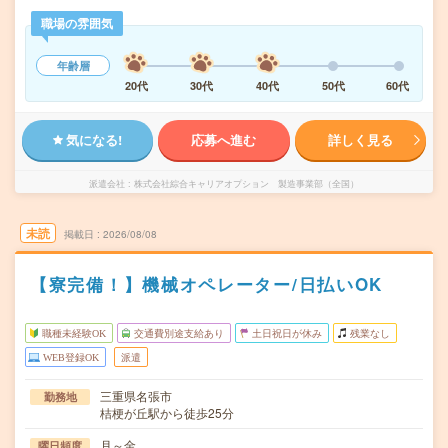
職場の雰囲気
年齢層
20代
30代
40代
50代
60代
気になる!
応募へ進む
詳しく見る
派遣会社
株式会社綜合キャリアオプション 製造事業部（全国）
未読
掲載日
2026/08/08
【寮完備！】機械オペレーター/日払いOK
職種未経験OK
交通費別途支給あり
土日祝日が休み
残業なし
WEB登録OK
派遣
三重県名張市
勤務地
桔梗が丘駅から徒歩25分
月～金
曜日頻度