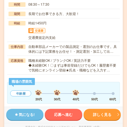
08:30～17:30
時間
長期でお仕事できる方、大歓迎！
期間
時給1450円
時給
交通費
交通費規定内支給
自動車部品メーカーでの製品測定・選別のお仕事です。具
仕事内容
体的には下記業務をお任せ！・測定選別・加工して出…
職種未経験OK / ブランクOK / 英語力不要
応募資格
◆未経験OK！〇まずは事前登録だけでもOK！履歴書不要
で気軽にオンライン登録★氏名・職種などを入力す…
職場の雰囲気
年齢層
20代
30代
40代
50代
60代
気になる!
応募へ進む
詳しく見る
派遣会社
株式会社綜合キャリアオプション 製造事業部（全国）