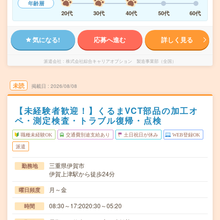
年齢層
20代
30代
40代
50代
60代
気になる!
応募へ進む
詳しく見る
派遣会社
株式会社綜合キャリアオプション 製造事業部（全国）
未読
掲載日
2026/08/08
【未経験者歓迎！】くるまVCT部品の加工オ
ペ・測定検査・トラブル復帰・点検
職種未経験OK
交通費別途支給あり
土日祝日が休み
WEB登録OK
派遣
三重県伊賀市
勤務地
伊賀上津駅から徒歩24分
月～金
曜日頻度
08:30～17:2020:30～05:20
時間