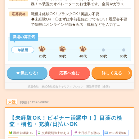
務！≫装置のオペレーターのお仕事です。金属やガラス…
職種未経験OK / ブランクOK / 英語力不要
応募資格
◆未経験OK！〇まずは事前登録だけでもOK！履歴書不要
で気軽にオンライン登録★氏名・職種などを入力す…
職場の雰囲気
年齢層
20代
30代
40代
50代
60代
気になる!
応募へ進む
詳しく見る
派遣会社
株式会社綜合キャリアオプション 製造事業部（全国）
未読
掲載日
2026/08/07
【未経験OK！ビギナー活躍中！】目薬の検
査・梱包・充填/日払いOK
職種未経験OK
交通費別途支給あり
土日祝日が休み
WEB登録OK