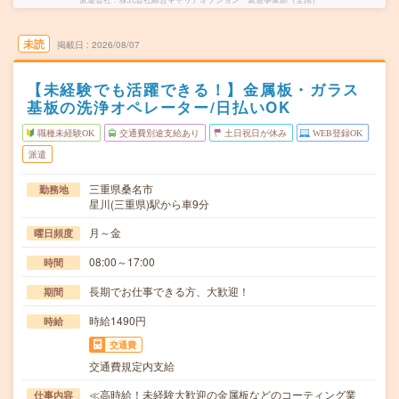
未読
掲載日
2026/08/07
【未経験でも活躍できる！】金属板・ガラス
基板の洗浄オペレーター/日払いOK
職種未経験OK
交通費別途支給あり
土日祝日が休み
WEB登録OK
派遣
三重県桑名市
勤務地
星川(三重県)駅から車9分
月～金
曜日頻度
08:00～17:00
時間
長期でお仕事できる方、大歓迎！
期間
時給1490円
時給
交通費
交通費規定内支給
≪高時給！未経験大歓迎の金属板などのコーティング業
仕事内容