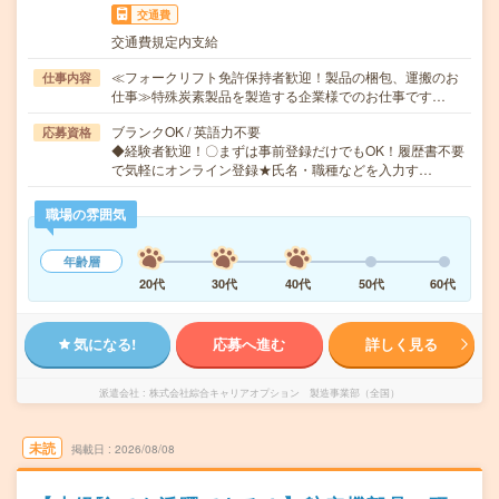
交通費
交通費規定内支給
≪フォークリフト免許保持者歓迎！製品の梱包、運搬のお
仕事内容
仕事≫特殊炭素製品を製造する企業様でのお仕事です…
ブランクOK / 英語力不要
応募資格
◆経験者歓迎！〇まずは事前登録だけでもOK！履歴書不要
で気軽にオンライン登録★氏名・職種などを入力す…
職場の雰囲気
年齢層
20代
30代
40代
50代
60代
気になる!
応募へ進む
詳しく見る
派遣会社
株式会社綜合キャリアオプション 製造事業部（全国）
未読
掲載日
2026/08/08