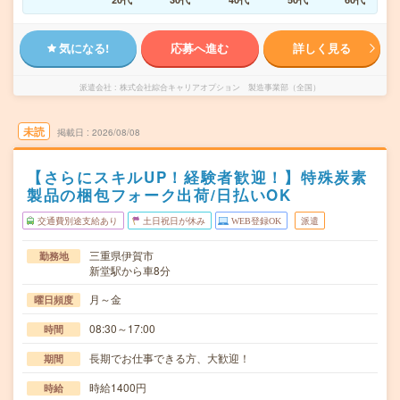
気になる!
応募へ進む
詳しく見る
派遣会社
株式会社綜合キャリアオプション 製造事業部（全国）
未読
掲載日
2026/08/08
【さらにスキルUP！経験者歓迎！】特殊炭素
製品の梱包フォーク出荷/日払いOK
交通費別途支給あり
土日祝日が休み
WEB登録OK
派遣
三重県伊賀市
勤務地
新堂駅から車8分
月～金
曜日頻度
08:30～17:00
時間
長期でお仕事できる方、大歓迎！
期間
時給1400円
時給