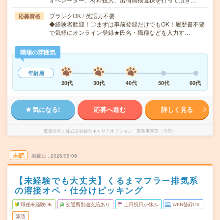
ブランクOK / 英語力不要
応募資格
◆経験者歓迎！〇まずは事前登録だけでもOK！履歴書不要
で気軽にオンライン登録★氏名・職種などを入力す…
職場の雰囲気
年齢層
20代
30代
40代
50代
60代
気になる!
応募へ進む
詳しく見る
派遣会社
株式会社綜合キャリアオプション 製造事業部（全国）
未読
掲載日
2026/08/09
【未経験でも大丈夫】くるまマフラー排気系
の溶接オペ・仕分けピッキング
職種未経験OK
交通費別途支給あり
土日祝日が休み
WEB登録OK
派遣