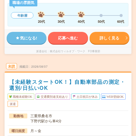
職場の雰囲気
年齢層
20代
30代
40代
50代
60代
気になる!
応募へ進む
詳しく見る
派遣会社
株式会社ウィルオブ・ワーク FO事業部
未読
掲載日
2026/08/07
【未経験スタートOK！】自動車部品の測定・
選別/日払いOK
職種未経験OK
交通費別途支給あり
土日祝日が休み
WEB登録OK
派遣
三重県桑名市
勤務地
下野代駅から車4分
月～金
曜日頻度