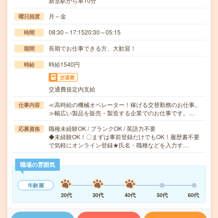
新堂駅から車10分
月～金
曜日頻度
08:30～17:1520:30～05:15
時間
長期でお仕事できる方、大歓迎！
期間
時給1540円
時給
交通費
交通費規定内支給
≪高時給の機械オペレーター！稼げる交替勤務のお仕事。
仕事内容
≫幅広い製品を販売・製造する企業でのお仕事です。…
職種未経験OK / ブランクOK / 英語力不要
応募資格
◆未経験OK！〇まずは事前登録だけでもOK！履歴書不要
で気軽にオンライン登録★氏名・職種などを入力す…
職場の雰囲気
年齢層
20代
30代
40代
50代
60代