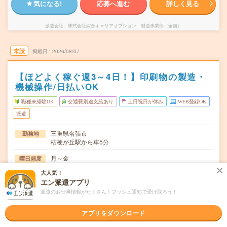
気になる!
応募へ進む
詳しく見る
派遣会社
株式会社綜合キャリアオプション 製造事業部（全国）
未読
掲載日
2026/08/07
【ほどよく稼ぐ週3～4日！】印刷物の製造・
機械操作/日払いOK
職種未経験OK
交通費別途支給あり
土日祝日が休み
WEB登録OK
派遣
三重県名張市
勤務地
桔梗が丘駅から車5分
月～金
曜日頻度
大人気！
06:30～18:3018:30～06:30
時間
エン派遣アプリ
長期でお仕事できる方、大歓迎！
期間
派遣のお仕事情報がたくさん！プッシュ通知で受け取ろう！
時給1540円
時給
アプリをダウンロード
交通費