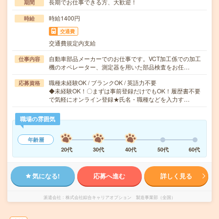
長期でお仕事できる方、大歓迎！
期間
時給1400円
時給
交通費
交通費規定内支給
自動車部品メーカーでのお仕事です。VCT加工係での加工
仕事内容
機のオペレーター、測定器を用いた部品検査をお任…
職種未経験OK / ブランクOK / 英語力不要
応募資格
◆未経験OK！〇まずは事前登録だけでもOK！履歴書不要
で気軽にオンライン登録★氏名・職種などを入力す…
職場の雰囲気
年齢層
20代
30代
40代
50代
60代
気になる!
応募へ進む
詳しく見る
派遣会社
株式会社綜合キャリアオプション 製造事業部（全国）