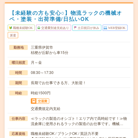
【未経験の方も安心○】物流ラックの機械オ
ペ・塗装・出荷準備/日払いOK
職種未経験OK
交通費別途支給あり
土日祝日が休み
WEB登録OK
派遣
三重県伊賀市
勤務地
桔梗が丘駅から車15分
月～金
曜日頻度
08:30～17:30
時間
長期でお仕事できる方、大歓迎！
期間
時給1500円
時給
交通費
交通費規定内支給
≪ラックの製造のオシゴト！エリア内で高時給です！≫物
仕事内容
流倉庫に使用されるラックの製造のお仕事です。機械…
職種未経験OK / ブランクOK / 英語力不要
応募資格