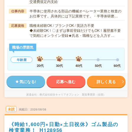
交通費規定内支給
半導体に使用される部品の機械オペレーター業務と検査の
仕事内容
お仕事です。具体的には下記業務です。・半導体研磨…
職種未経験OK / ブランクOK / 英語力不要
応募資格
◆未経験OK！〇まずは事前登録だけでもOK！履歴書不要
で気軽にオンライン登録★氏名・職種などを入力す…
職場の雰囲気
年齢層
20代
30代
40代
50代
60代
気になる!
応募へ進む
詳しく見る
派遣会社
株式会社綜合キャリアオプション 製造事業部（全国）
未読
掲載日
2026/08/08
《時給1,600円×日勤×土日祝休》ゴム製品の
検査業務！_H128956