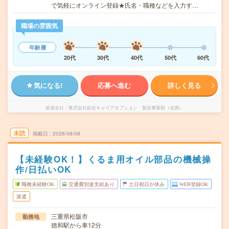
で気軽にオンライン登録★氏名・職種などを入力す…
職場の雰囲気
年齢層
20代
30代
40代
50代
60代
気になる!
応募へ進む
詳しく見る
派遣会社
株式会社綜合キャリアオプション 製造事業部（全国）
未読
掲載日
2026/08/08
【未経験OK！】くるま用オイル部品の機械操
作/日払いOK
職種未経験OK
交通費別途支給あり
土日祝日が休み
WEB登録OK
派遣
三重県松阪市
勤務地
徳和駅から車12分