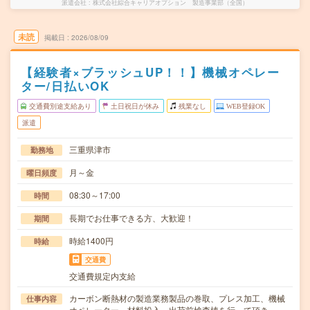
派遣会社
株式会社綜合キャリアオプション 製造事業部（全国）
未読
掲載日
2026/08/09
【経験者×ブラッシュUP！！】機械オペレー
ター/日払いOK
交通費別途支給あり
土日祝日が休み
残業なし
WEB登録OK
派遣
三重県津市
勤務地
月～金
曜日頻度
08:30～17:00
時間
長期でお仕事できる方、大歓迎！
期間
時給1400円
時給
交通費
交通費規定内支給
カーボン断熱材の製造業務製品の巻取、プレス加工、機械
仕事内容
オペレーター、材料投入、出荷前検査棟を行って頂き…