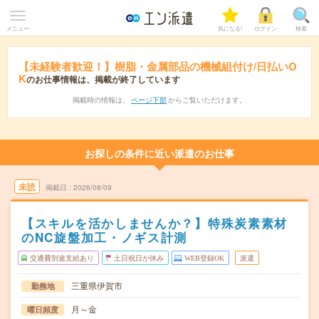
メニュー
気になる!
ログイン
検索
【未経験者歓迎！】樹脂・金属部品の機械組付け/日払いO
K
のお仕事情報は、掲載が終了しています
掲載時の情報は、
ページ下部
からご覧いただけます。
お探しの条件に近い派遣のお仕事
未読
掲載日
2026/08/09
【スキルを活かしませんか？】特殊炭素素材
のNC旋盤加工・ノギス計測
交通費別途支給あり
土日祝日が休み
WEB登録OK
派遣
三重県伊賀市
勤務地
月～金
曜日頻度