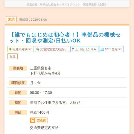
派遣会社
株式会社綜合キャリアオプション 製造事業部（全国）
未読
掲載日
2026/08/08
【誰でもはじめは初心者！】車部品の機械セ
ット・回収や測定/日払いOK
職種未経験OK
交通費別途支給あり
土日祝日が休み
WEB登録OK
派遣
三重県桑名市
勤務地
下野代駅から車4分
月～金
曜日頻度
08:30～17:30
時間
長期でお仕事できる方、大歓迎！
期間
時給1400円
時給
交通費
交通費規定内支給