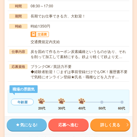
08:30～17:00
時間
長期でお仕事できる方、大歓迎！
期間
時給1350円
時給
交通費
交通費規定内支給
炭を固めて作るカーボン炭素繊維というものがあり、それ
仕事内容
を削って加工して素材にする。鉄より軽くて鉄より丈…
ブランクOK / 英語力不要
応募資格
◆経験者歓迎！〇まずは事前登録だけでもOK！履歴書不要
で気軽にオンライン登録★氏名・職種などを入力す…
職場の雰囲気
年齢層
20代
30代
40代
50代
60代
気になる!
応募へ進む
詳しく見る