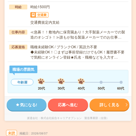
時給1500円
時給
交通費
交通費規定内支給
≪急募！！敷地内に保育園あり！大手製薬メーカーでの製
仕事内容
造のオシゴト！≫誰もが知る製薬メーカーでのお仕事…
職種未経験OK / ブランクOK / 英語力不要
応募資格
◆未経験OK！〇まずは事前登録だけでもOK！履歴書不要
で気軽にオンライン登録★氏名・職種などを入力す…
職場の雰囲気
年齢層
20代
30代
40代
50代
60代
気になる!
応募へ進む
詳しく見る
派遣会社
株式会社綜合キャリアオプション 製造事業部（全国）
未読
掲載日
2026/08/07