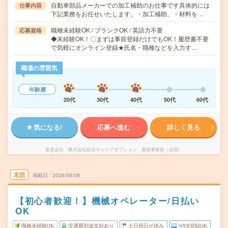
自動車部品メーカーでの加工補助のお仕事です具体的には
仕事内容
下記業務をお任せいたします。・加工補助、・材料を…
職種未経験OK / ブランクOK / 英語力不要
応募資格
◆未経験OK！〇まずは事前登録だけでもOK！履歴書不要
で気軽にオンライン登録★氏名・職種などを入力す…
職場の雰囲気
年齢層
20代
30代
40代
50代
60代
気になる!
応募へ進む
詳しく見る
派遣会社
株式会社綜合キャリアオプション 製造事業部（全国）
未読
掲載日
2026/08/08
【初心者歓迎！】機械オペレーター/日払い
OK
職種未経験OK
交通費別途支給あり
土日祝日が休み
WEB登録OK