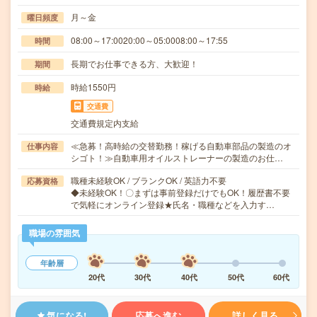
月～金
曜日頻度
08:00～17:0020:00～05:0008:00～17:55
時間
長期でお仕事できる方、大歓迎！
期間
時給1550円
時給
交通費
交通費規定内支給
≪急募！高時給の交替勤務！稼げる自動車部品の製造のオ
仕事内容
シゴト！≫自動車用オイルストレーナーの製造のお仕…
職種未経験OK / ブランクOK / 英語力不要
応募資格
◆未経験OK！〇まずは事前登録だけでもOK！履歴書不要
で気軽にオンライン登録★氏名・職種などを入力す…
職場の雰囲気
年齢層
20代
30代
40代
50代
60代
気になる!
応募へ進む
詳しく見る