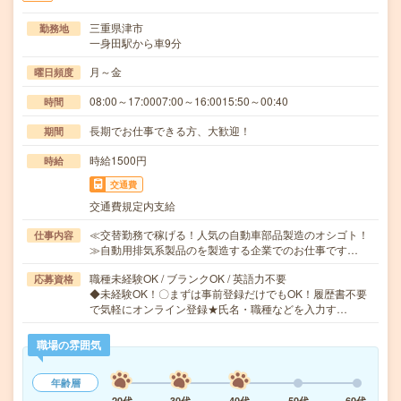
三重県津市
勤務地
一身田駅から車9分
月～金
曜日頻度
08:00～17:0007:00～16:0015:50～00:40
時間
長期でお仕事できる方、大歓迎！
期間
時給1500円
時給
交通費
交通費規定内支給
≪交替勤務で稼げる！人気の自動車部品製造のオシゴト！
仕事内容
≫自動用排気系製品のを製造する企業でのお仕事です…
職種未経験OK / ブランクOK / 英語力不要
応募資格
◆未経験OK！〇まずは事前登録だけでもOK！履歴書不要
で気軽にオンライン登録★氏名・職種などを入力す…
職場の雰囲気
年齢層
20代
30代
40代
50代
60代