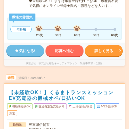
◆未経験OK！〇まずは事前登録だけでもOK！履歴書不要
で気軽にオンライン登録★氏名・職種などを入力す…
職場の雰囲気
年齢層
20代
30代
40代
50代
60代
気になる!
応募へ進む
詳しく見る
派遣会社
株式会社綜合キャリアオプション 製造事業部（全国）
未読
掲載日
2026/08/07
【未経験OK！】くるまトランスミッション
EV充電器の機械オペ/日払いOK
職種未経験OK
交通費別途支給あり
土日祝日が休み
WEB登録OK
派遣
三重県伊賀市
勤務地