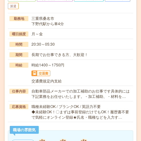
派遣
三重県桑名市
勤務地
下野代駅から車4分
月～金
曜日頻度
20:30～05:30
時間
長期でお仕事できる方、大歓迎！
期間
時給1400～1750円
時給
交通費
交通費規定内支給
自動車部品メーカーでの加工補助のお仕事です具体的には
仕事内容
下記業務をお任せいたします。・加工補助、・材料を…
職種未経験OK / ブランクOK / 英語力不要
応募資格
◆未経験OK！〇まずは事前登録だけでもOK！履歴書不要
で気軽にオンライン登録★氏名・職種などを入力す…
職場の雰囲気