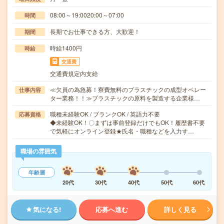
08:00～19:0020:00～07:00
時間
長期でお仕事できる方、大歓迎！
期間
時給1400円
時給
交通費
交通費規定内支給
≪欠員の為急募！寮費無料のプラスチックの成型オペレー
仕事内容
ター業務！！≫プラスチックの原料を製造する企業様…
職種未経験OK / ブランクOK / 英語力不要
応募資格
◆未経験OK！〇まずは事前登録だけでもOK！履歴書不要
で気軽にオンライン登録★氏名・職種などを入力す…
職場の雰囲気
年齢層
20代
30代
40代
50代
60代
気になる!
応募へ進む
詳しく見る