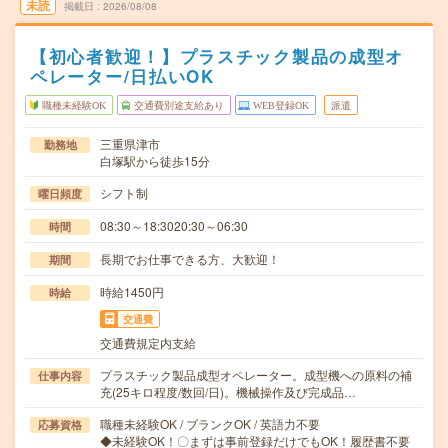
未読
掲載日
2026/08/08
【初心者歓迎！】プラスチック製品の成型オ
ペレーター/日払いOK
職種未経験OK
交通費別途支給あり
WEB登録OK
派遣
三重県津市
勤務地
白塚駅から徒歩15分
シフト制
曜日頻度
08:30～18:3020:30～06:30
時間
長期でお仕事できる方、大歓迎！
期間
時給1450円
時給
交通費
交通費規定内支給
プラスチック製品成型オペレーター。成型機への原料の補
仕事内容
充(25キロ程度/数回/日)。機械操作及び完成品…
職種未経験OK / ブランクOK / 英語力不要
応募資格
◆未経験OK！〇まずは事前登録だけでもOK！履歴書不要