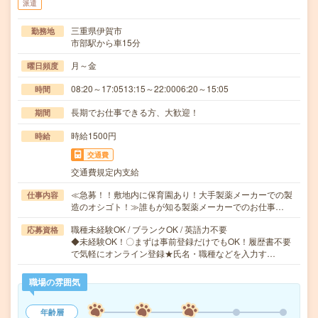
派遣
三重県伊賀市
勤務地
市部駅から車15分
月～金
曜日頻度
08:20～17:0513:15～22:0006:20～15:05
時間
長期でお仕事できる方、大歓迎！
期間
時給1500円
時給
交通費
交通費規定内支給
≪急募！！敷地内に保育園あり！大手製薬メーカーでの製
仕事内容
造のオシゴト！≫誰もが知る製薬メーカーでのお仕事…
職種未経験OK / ブランクOK / 英語力不要
応募資格
◆未経験OK！〇まずは事前登録だけでもOK！履歴書不要
で気軽にオンライン登録★氏名・職種などを入力す…
職場の雰囲気
年齢層