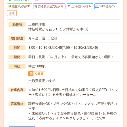
職種未経験OK
交通費別途支給あり
土日祝日が休み
WEB登録OK
派遣
三重県津市
勤務地
津新町駅から徒歩15分／津駅から車5分
月～金／週5日勤務
曜日頻度
8:00～16:30(休憩0:45)7:00～15:30(休憩0:45)
時間
即日～長期（3ヶ月以上） 最短で応募開始から1週間！
期間
時給1600円
時給
交通費
交通費規定内支給
≪時給1,600円×日勤×土日祝≫で効率良く収入GET○ゴムシ
仕事内容
ート製造における検査や機械オペレーター…
職種未経験OK / ブランクOK / パソコンスキル不要 / 英語力
応募資格
不要
＜未経験OK！＞＃学歴不問＃髪色・髪型自由！○応募後の
流れ「応募する」ボタンをクリック↓メールにてw…