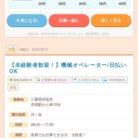
20代
30代
40代
50代
60代
気になる!
応募へ進む
詳しく見る
派遣会社
株式会社綜合キャリアオプション 製造事業部（全国）
未読
掲載日
2026/08/07
【未経験者歓迎！】機械オペレーター/日払い
OK
職種未経験OK
交通費別途支給あり
土日祝日が休み
WEB登録OK
派遣
三重県伊賀市
勤務地
市部駅から車15分
月～金
曜日頻度
08:20～17:05
時間
長期でお仕事できる方、大歓迎！
期間