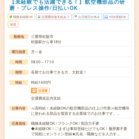
【未経験でも活躍できる！】航空機部品の研
磨・プレス操作/日払いOK
職種未経験OK
交通費別途支給あり
土日祝日が休み
WEB登録OK
派遣
三重県松阪市
勤務地
松阪駅から車18分
月～金
曜日頻度
08:00～17:10
時間
長期でお仕事できる方、大歓迎！
期間
時給1400円
時給
交通費
交通費規定内支給
≪高時給！未経験OKの航空機部品の仕上げ作業≫航空機等
仕事内容
に使われる部品を製造する企業様でのお仕事です。…
職種未経験OK / ブランクOK / 英語力不要
応募資格
◆未経験OK！〇まずは事前登録だけでもOK！履歴書不要
で気軽にオンライン登録★氏名・職種などを入力す…