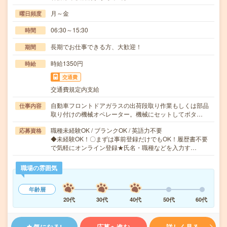
月～金
曜日頻度
06:30～15:30
時間
長期でお仕事できる方、大歓迎！
期間
時給1350円
時給
交通費
交通費規定内支給
自動車フロントドアガラスの出荷段取り作業もしくは部品
仕事内容
取り付けの機械オペレーター。機械にセットしてボタ…
職種未経験OK / ブランクOK / 英語力不要
応募資格
◆未経験OK！〇まずは事前登録だけでもOK！履歴書不要
で気軽にオンライン登録★氏名・職種などを入力す…
職場の雰囲気
年齢層
20代
30代
40代
50代
60代
気になる!
応募へ進む
詳しく見る