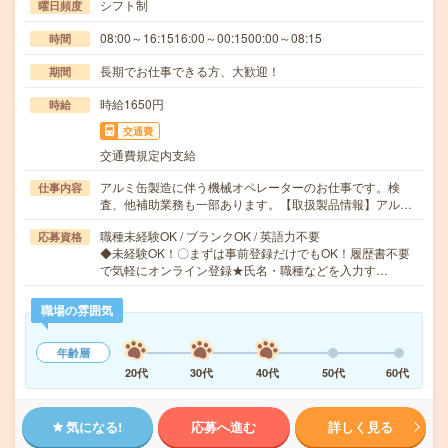
シフト制
曜日頻度
08:00～16:1516:00～00:1500:00～08:15
時間
長期でお仕事できる方、大歓迎！
期間
時給1650円
時給
交通費
交通費規定内支給
アルミ缶製造に伴う機械オペレーターのお仕事です。検
仕事内容
査、他補助業務も一部あります。【取扱製品情報】アル…
職種未経験OK / ブランクOK / 英語力不要
応募資格
◆未経験OK！〇まずは事前登録だけでもOK！履歴書不要
で気軽にオンライン登録★氏名・職種などを入力す…
職場の雰囲気
年齢層
20代
30代
40代
50代
60代
気になる!
応募へ進む
詳しく見る