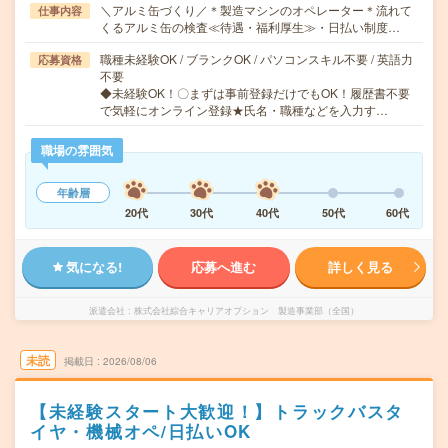
＼アルミ缶づくり／＊製造マシンのオペレーター＊流れて
仕事内容
くるアルミ缶の検査≪待遇・福利厚生≫・日払い制度…
職種未経験OK / ブランクOK / パソコンスキル不要 / 英語力
応募資格
不要
◆未経験OK！〇まずは事前登録だけでもOK！履歴書不要
で気軽にオンライン登録★氏名・職種などを入力す…
職場の雰囲気
年齢層
20代
30代
40代
50代
60代
気になる!
応募へ進む
詳しく見る
派遣会社
株式会社綜合キャリアオプション 製造事業部（全国）
未読
掲載日
2026/08/06
【未経験スタート大歓迎！】トラックバスタ
イヤ・機械オペ/日払いOK