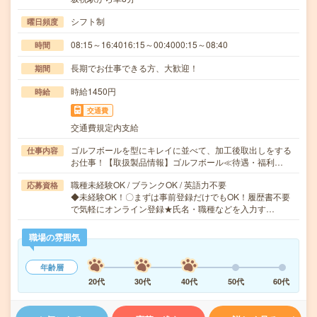
シフト制
曜日頻度
08:15～16:4016:15～00:4000:15～08:40
時間
長期でお仕事できる方、大歓迎！
期間
時給1450円
時給
交通費
交通費規定内支給
ゴルフボールを型にキレイに並べて、加工後取出しをする
仕事内容
お仕事！【取扱製品情報】ゴルフボール≪待遇・福利…
職種未経験OK / ブランクOK / 英語力不要
応募資格
◆未経験OK！〇まずは事前登録だけでもOK！履歴書不要
で気軽にオンライン登録★氏名・職種などを入力す…
職場の雰囲気
年齢層
20代
30代
40代
50代
60代