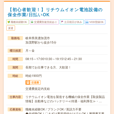
【初心者歓迎！】リチウムイオン電池設備の
保全作業/日払いOK
職種未経験OK
交通費別途支給あり
土日祝日が休み
WEB登録OK
派遣
岐阜県美濃加茂市
勤務地
加茂野駅から徒歩15分
月～金
曜日頻度
08:15～17:0010:30～19:1512:45～21:30
時間
長期でお仕事できる方、大歓迎！
期間
時給1900円
時給
交通費
交通費規定内支給
リチウムイオン電池を製造する機械の保全作業【取扱製品
仕事内容
情報】自動車などのバッテリー≪待遇・福利厚生≫・…
職種未経験OK / ブランクOK / 英語力不要
応募資格
◆未経験OK！〇まずは事前登録だけでもOK！履歴書不要