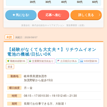
20代
30代
40代
50代
60代
気になる!
応募へ進む
詳しく見る
派遣会社
株式会社綜合キャリアオプション 製造事業部（全国）
未読
掲載日
2026/08/07
【経験がなくても大丈夫＊】リチウムイオン
電池の機械/日払いOK
職種未経験OK
交通費別途支給あり
土日祝日が休み
WEB登録OK
派遣
岐阜県美濃加茂市
勤務地
加茂野駅から徒歩15分
月～金
曜日頻度
08:15～17:0010:30～19:1512:45～21:30
時間
長期でお仕事できる方、大歓迎！
期間