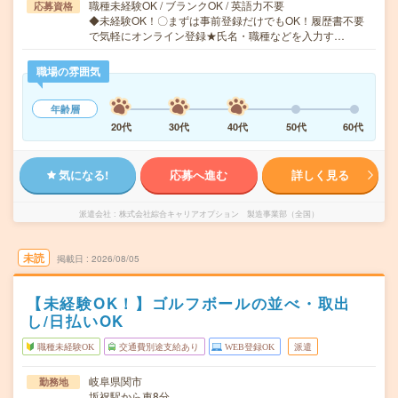
職種未経験OK / ブランクOK / 英語力不要
応募資格
◆未経験OK！〇まずは事前登録だけでもOK！履歴書不要
で気軽にオンライン登録★氏名・職種などを入力す…
職場の雰囲気
年齢層
20代
30代
40代
50代
60代
気になる!
応募へ進む
詳しく見る
派遣会社
株式会社綜合キャリアオプション 製造事業部（全国）
未読
掲載日
2026/08/05
【未経験OK！】ゴルフボールの並べ・取出
し/日払いOK
職種未経験OK
交通費別途支給あり
WEB登録OK
派遣
岐阜県関市
勤務地
坂祝駅から車8分