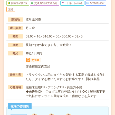
職種未経験OK
交通費別途支給あり
土日祝日が休み
WEB登録OK
派遣
岐阜県関市
勤務地
月～金
曜日頻度
08:00～16:4516:00～00:4500:00～08:45
時間
長期でお仕事できる方、大歓迎！
期間
時給1850円
時給
交通費
交通費規定内支給
トラックやバス用のタイヤを製造する工場で機械を操作し
仕事内容
たり、タイヤを磨いたりするお仕事です！【取扱製品…
職種未経験OK / ブランクOK / 英語力不要
応募資格
◆未経験OK！〇まずは事前登録だけでもOK！履歴書不要
で気軽にオンライン登録★氏名・職種などを入力す…
職場の雰囲気