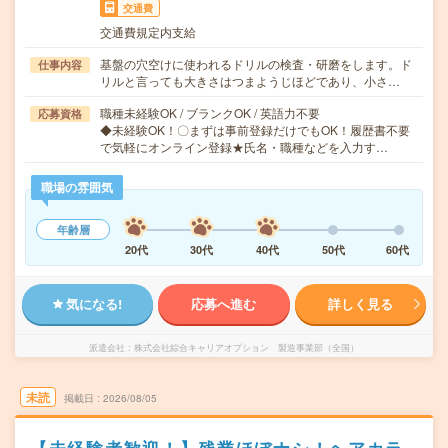
交通費
交通費規定内支給
基盤の穴空けに使われるドリルの検査・研磨をします。ド
仕事内容
リルと言っても大きさはつまようじほどであり、小さ…
職種未経験OK / ブランクOK / 英語力不要
応募資格
◆未経験OK！〇まずは事前登録だけでもOK！履歴書不要
で気軽にオンライン登録★氏名・職種などを入力す…
職場の雰囲気
年齢層
20代
30代
40代
50代
60代
気になる!
応募へ進む
詳しく見る
派遣会社
株式会社綜合キャリアオプション 製造事業部（全国）
未読
掲載日
2026/08/05