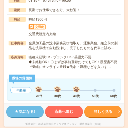
08:15～16:4516:40～00:55
時間
長期でお仕事できる方、大歓迎！
期間
時給1300円
時給
交通費
交通費規定内支給
金属加工品の洗浄業務及び段取り、運搬業務。組立前の製
仕事内容
品を洗浄機で自動洗浄し、完了したものを代車に詰め…
職種未経験OK / ブランクOK / 英語力不要
応募資格
◆未経験OK！〇まずは事前登録だけでもOK！履歴書不要
で気軽にオンライン登録★氏名・職種などを入力す…
職場の雰囲気
年齢層
20代
30代
40代
50代
60代
気になる!
応募へ進む
詳しく見る
派遣会社
株式会社綜合キャリアオプション 製造事業部（全国）