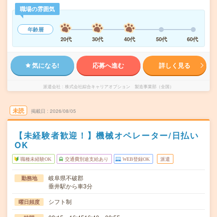
職場の雰囲気
年齢層
20代
30代
40代
50代
60代
気になる!
応募へ進む
詳しく見る
派遣会社
株式会社綜合キャリアオプション 製造事業部（全国）
未読
掲載日
2026/08/05
【未経験者歓迎！】機械オペレーター/日払い
OK
職種未経験OK
交通費別途支給あり
WEB登録OK
派遣
岐阜県不破郡
勤務地
垂井駅から車3分
シフト制
曜日頻度