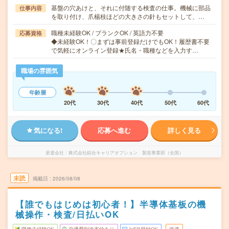
基盤の穴あけと、それに付随する検査の仕事。機械に部品
仕事内容
を取り付け、爪楊枝ほどの大きさの針もセットして、…
職種未経験OK / ブランクOK / 英語力不要
応募資格
◆未経験OK！〇まずは事前登録だけでもOK！履歴書不要
で気軽にオンライン登録★氏名・職種などを入力す…
職場の雰囲気
年齢層
20代
30代
40代
50代
60代
気になる!
応募へ進む
詳しく見る
派遣会社
株式会社綜合キャリアオプション 製造事業部（全国）
未読
掲載日
2026/08/08
【誰でもはじめは初心者！】半導体基板の機
械操作・検査/日払いOK