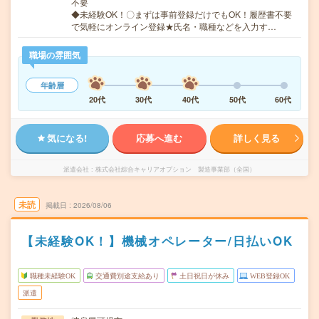
不要
◆未経験OK！〇まずは事前登録だけでもOK！履歴書不要
で気軽にオンライン登録★氏名・職種などを入力す…
職場の雰囲気
年齢層
20代
30代
40代
50代
60代
気になる!
応募へ進む
詳しく見る
派遣会社
株式会社綜合キャリアオプション 製造事業部（全国）
未読
掲載日
2026/08/06
【未経験OK！】機械オペレーター/日払いOK
職種未経験OK
交通費別途支給あり
土日祝日が休み
WEB登録OK
派遣