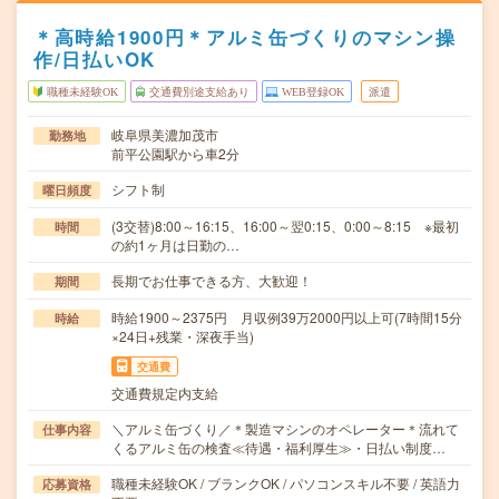
＊高時給1900円＊アルミ缶づくりのマシン操
作/日払いOK
職種未経験OK
交通費別途支給あり
WEB登録OK
派遣
岐阜県美濃加茂市
勤務地
前平公園駅から車2分
シフト制
曜日頻度
(3交替)8:00～16:15、16:00～翌0:15、0:00～8:15 ※最初
時間
の約1ヶ月は日勤の…
長期でお仕事できる方、大歓迎！
期間
時給1900～2375円 月収例39万2000円以上可(7時間15分
時給
×24日+残業・深夜手当)
交通費
交通費規定内支給
＼アルミ缶づくり／＊製造マシンのオペレーター＊流れて
仕事内容
くるアルミ缶の検査≪待遇・福利厚生≫・日払い制度…
職種未経験OK / ブランクOK / パソコンスキル不要 / 英語力
応募資格