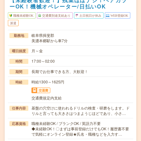
【未経験者歓迎！】残業ほぼナシ！ヘアカラ
ーOK！機械オペレーター/日払いOK
職種未経験OK
交通費別途支給あり
土日祝日が休み
WEB登録OK
派遣
岐阜県揖斐郡
勤務地
美濃本郷駅から車7分
月～金
曜日頻度
17:00～02:00
時間
長期でお仕事できる方、大歓迎！
期間
時給1300～1625円
時給
交通費
交通費規定内支給
基盤の穴空けに使われるドリルの検査・研磨をします。ド
仕事内容
リルと言っても大きさはつまようじほどであり、小さ…
職種未経験OK / ブランクOK / 英語力不要
応募資格
◆未経験OK！〇まずは事前登録だけでもOK！履歴書不要
で気軽にオンライン登録★氏名・職種などを入力す…