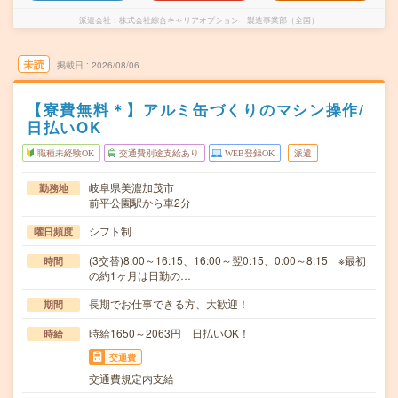
派遣会社
株式会社綜合キャリアオプション 製造事業部（全国）
未読
掲載日
2026/08/06
【寮費無料＊】アルミ缶づくりのマシン操作/
日払いOK
職種未経験OK
交通費別途支給あり
WEB登録OK
派遣
岐阜県美濃加茂市
勤務地
前平公園駅から車2分
シフト制
曜日頻度
(3交替)8:00～16:15、16:00～翌0:15、0:00～8:15 ※最初
時間
の約1ヶ月は日勤の…
長期でお仕事できる方、大歓迎！
期間
時給1650～2063円 日払いOK！
時給
交通費
交通費規定内支給