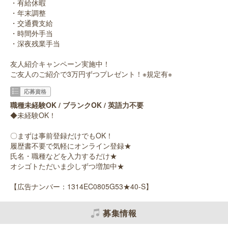
・有給休暇
・年末調整
・交通費支給
・時間外手当
・深夜残業手当
友人紹介キャンペーン実施中！
ご友人のご紹介で3万円ずつプレゼント！※規定有※
応募資格
職種未経験OK / ブランクOK / 英語力不要
◆未経験OK！
〇まずは事前登録だけでもOK！
履歴書不要で気軽にオンライン登録★
氏名・職種などを入力するだけ★
オシゴトただいま少しずつ増加中★
【広告ナンバー：1314EC0805G53★40-S】
募集情報