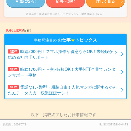
気になる!
応募へ進む
詳しく見る
派遣会社
株式会社綜合キャリアオプション 製造事業部（全国）
8月6日(木)
新着!
お仕事
★
トピックス
事務局注目の
時給2000円！スマホ操作が得意ならOK！未経験から
NEW
始める社内ITサポート
時給1700円～＋交×時短OK！大手NTT企業でカンタ
NEW
ンサポート事務
電話なし×髪型・服装自由！人気マンガに関するかん
NEW
たんデータ入力・残業ほぼナシ！
以下、掲載終了したお仕事情報です。
掲載日
2026/07/21
No.SCOST15210404-T3