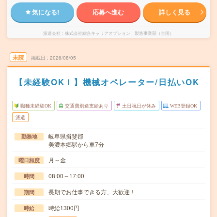
気になる!
応募へ進む
詳しく見る
派遣会社
株式会社綜合キャリアオプション 製造事業部（全国）
未読
掲載日
2026/08/05
【未経験OK！】機械オペレーター/日払いOK
職種未経験OK
交通費別途支給あり
土日祝日が休み
WEB登録OK
派遣
岐阜県揖斐郡
勤務地
美濃本郷駅から車7分
月～金
曜日頻度
08:00～17:00
時間
長期でお仕事できる方、大歓迎！
期間
時給1300円
時給