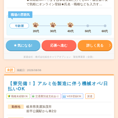
で気軽にオンライン登録★氏名・職種などを入力す…
職場の雰囲気
年齢層
20代
30代
40代
50代
60代
気になる!
応募へ進む
詳しく見る
派遣会社
株式会社綜合キャリアオプション 製造事業部（全国）
未読
掲載日
2026/08/06
【寮完備！】アルミ缶製造に伴う機械オペ/日
払いOK
職種未経験OK
交通費別途支給あり
WEB登録OK
派遣
岐阜県美濃加茂市
勤務地
前平公園駅から車2分