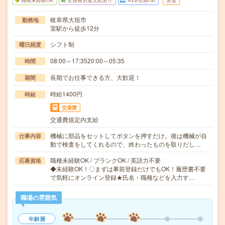
職種未経験OK
交通費別途支給あり
WEB登録OK
派遣
岐阜県大垣市
勤務地
室駅から徒歩12分
シフト制
曜日頻度
08:00～17:3520:00～05:35
時間
長期でお仕事できる方、大歓迎！
期間
時給1400円
時給
交通費
交通費規定内支給
機械に部品をセットしてボタンを押すだけ。後は機械が自
仕事内容
動で検査をしてくれるので、終わったものを取りだし…
職種未経験OK / ブランクOK / 英語力不要
応募資格
◆未経験OK！〇まずは事前登録だけでもOK！履歴書不要
で気軽にオンライン登録★氏名・職種などを入力す…
職場の雰囲気
年齢層