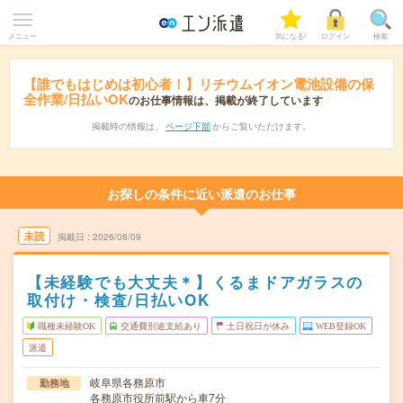
メニュー
気になる!
ログイン
検索
【誰でもはじめは初心者！】リチウムイオン電池設備の保
全作業/日払いOK
のお仕事情報は、掲載が終了しています
掲載時の情報は、
ページ下部
からご覧いただけます。
お探しの条件に近い派遣のお仕事
未読
掲載日
2026/08/09
【未経験でも大丈夫＊】くるまドアガラスの
取付け・検査/日払いOK
職種未経験OK
交通費別途支給あり
土日祝日が休み
WEB登録OK
派遣
岐阜県各務原市
勤務地
各務原市役所前駅から車7分