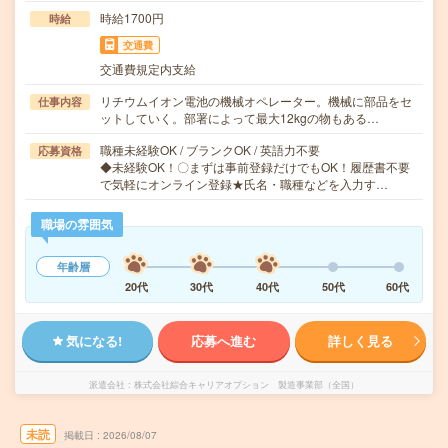
時給1700円
時給
交通費
交通費規定内支給
リチウムイオン電池の機械オペレーター。機械に部品をセ
仕事内容
ットしていく。部署によって最大12kgの物もある…
職種未経験OK / ブランクOK / 英語力不要
応募資格
◆未経験OK！〇まずは事前登録だけでもOK！履歴書不要
で気軽にオンライン登録★氏名・職種などを入力す…
職場の雰囲気
年齢層
20代
30代
40代
50代
60代
気になる!
応募へ進む
詳しく見る
派遣会社
株式会社綜合キャリアオプション 製造事業部（全国）
未読
掲載日
2026/08/07