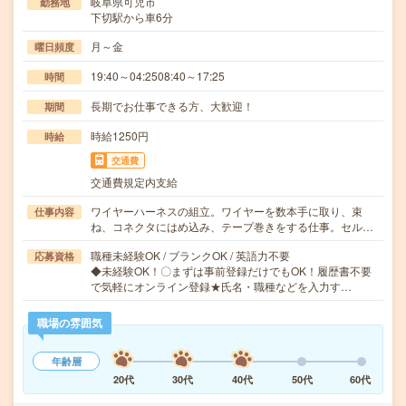
岐阜県可児市
勤務地
下切駅から車6分
月～金
曜日頻度
19:40～04:2508:40～17:25
時間
長期でお仕事できる方、大歓迎！
期間
時給1250円
時給
交通費
交通費規定内支給
ワイヤーハーネスの組立。ワイヤーを数本手に取り、束
仕事内容
ね、コネクタにはめ込み、テープ巻きをする仕事。セル…
職種未経験OK / ブランクOK / 英語力不要
応募資格
◆未経験OK！〇まずは事前登録だけでもOK！履歴書不要
で気軽にオンライン登録★氏名・職種などを入力す…
職場の雰囲気
年齢層
20代
30代
40代
50代
60代