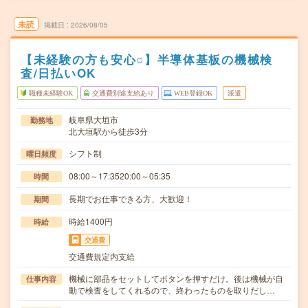
未読
掲載日
2026/08/05
【未経験の方も安心○】半導体基板の機械検
査/日払いOK
職種未経験OK
交通費別途支給あり
WEB登録OK
派遣
岐阜県大垣市
勤務地
北大垣駅から徒歩3分
シフト制
曜日頻度
08:00～17:3520:00～05:35
時間
長期でお仕事できる方、大歓迎！
期間
時給1400円
時給
交通費
交通費規定内支給
機械に部品をセットしてボタンを押すだけ。後は機械が自
仕事内容
動で検査をしてくれるので、終わったものを取りだし…