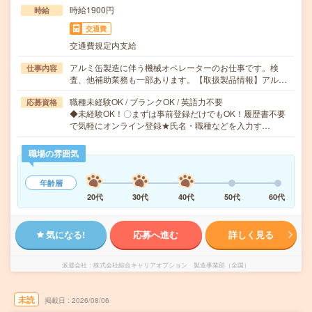
時給1900円
時給
交通費
交通費規定内支給
アルミ缶製造に伴う機械オペレーターのお仕事です。検
仕事内容
査、他補助業務も一部あります。【取扱製品情報】アル…
職種未経験OK / ブランクOK / 英語力不要
応募資格
◆未経験OK！〇まずは事前登録だけでもOK！履歴書不要
で気軽にオンライン登録★氏名・職種などを入力す…
職場の雰囲気
年齢層
20代
30代
40代
50代
60代
気になる!
応募へ進む
詳しく見る
派遣会社
株式会社綜合キャリアオプション 製造事業部（全国）
未読
掲載日
2026/08/06