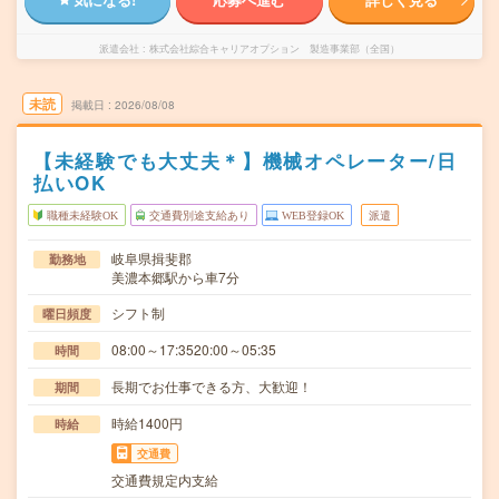
派遣会社
株式会社綜合キャリアオプション 製造事業部（全国）
未読
掲載日
2026/08/08
【未経験でも大丈夫＊】機械オペレーター/日
払いOK
職種未経験OK
交通費別途支給あり
WEB登録OK
派遣
岐阜県揖斐郡
勤務地
美濃本郷駅から車7分
シフト制
曜日頻度
08:00～17:3520:00～05:35
時間
長期でお仕事できる方、大歓迎！
期間
時給1400円
時給
交通費
交通費規定内支給