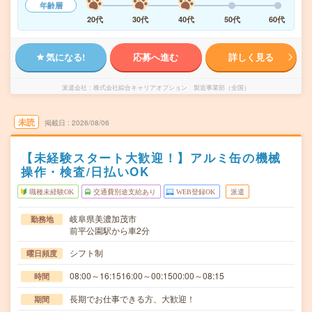
年齢層
20代
30代
40代
50代
60代
気になる!
応募へ進む
詳しく見る
派遣会社
株式会社綜合キャリアオプション 製造事業部（全国）
未読
掲載日
2026/08/06
【未経験スタート大歓迎！】アルミ缶の機械
操作・検査/日払いOK
職種未経験OK
交通費別途支給あり
WEB登録OK
派遣
岐阜県美濃加茂市
勤務地
前平公園駅から車2分
シフト制
曜日頻度
08:00～16:1516:00～00:1500:00～08:15
時間
長期でお仕事できる方、大歓迎！
期間