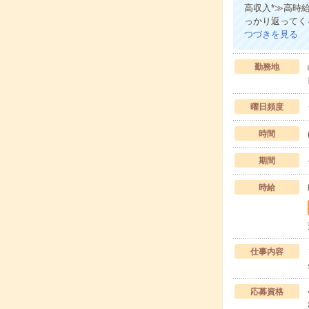
高収入*≫高時
っかり返ってく
つづきを見る
勤務地
曜日頻度
時間
期間
時給
仕事内容
応募資格