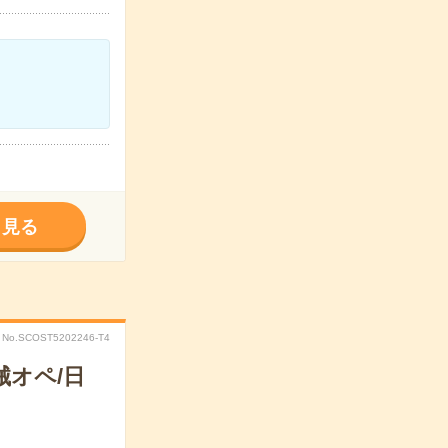
く見る
No.SCOST5202246-T4
オペ/日