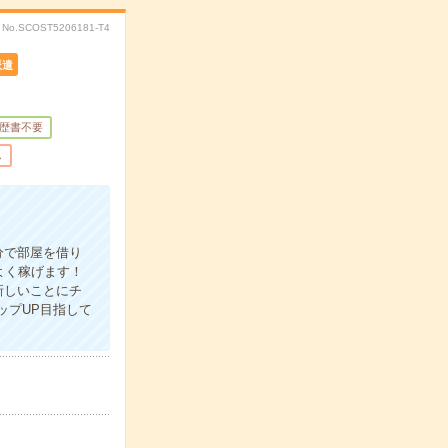
No.SCOST5206181-T4
派遣
歴書不要
し
分で部屋を借り
よく稼げます！
新しいことにチ
ップUP目指して