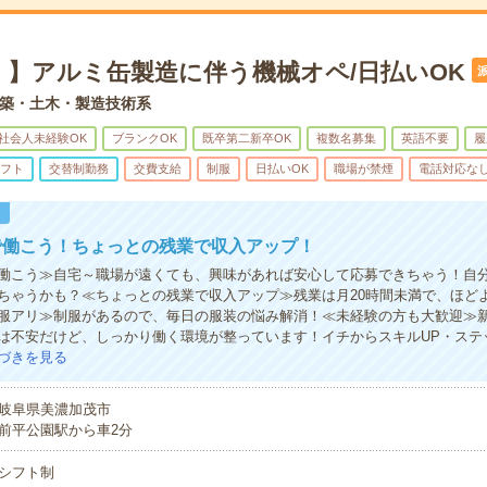
！】アルミ缶製造に伴う機械オペ/日払いOK
築・土木・製造技術系
社会人未経験OK
ブランクOK
既卒第二新卒OK
複数名募集
英語不要
履
フト
交替制勤務
交費支給
制服
日払いOK
職場が禁煙
電話対応な
！
で働こう！ちょっとの残業で収入アップ！
働こう≫自宅～職場が遠くても、興味があれば安心して応募できちゃう！自
ちゃうかも？≪ちょっとの残業で収入アップ≫残業は月20時間未満で、ほど
服アリ≫制服があるので、毎日の服装の悩み解消！≪未経験の方も大歓迎≫
は不安だけど、しっかり働く環境が整っています！イチからスキルUP・ステ
づきを見る
岐阜県美濃加茂市
前平公園駅から車2分
シフト制