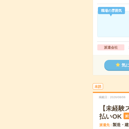
職場の雰囲気
派遣会社
気
未読
掲載日
2026/08/06
【未経験
払いOK
派
製造・建
派遣先