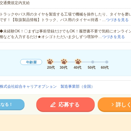
交通費規定内支給
トラックやバス用のタイヤを製造する工場で機械を操作したり、タイヤを磨
です！【取扱製品情報】トラック、バス用のタイヤ≪待遇・…
つづきを見る
◆未経験OK！〇まずは事前登録だけでもOK！履歴書不要で気軽にオンライ
種などを入力するだけ★オシゴトただいま少しずつ増加中…
つづきを見る
年齢層
20代
30代
40代
50代
60代
株式会社綜合キャリアオプション 製造事業部（全国）
応募する
詳し
になる！