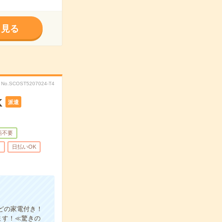
く見る
No.SCOST5207024-T4
K
派遣
語不要
り
日払いOK
どの家電付き！
ます！≪驚きの