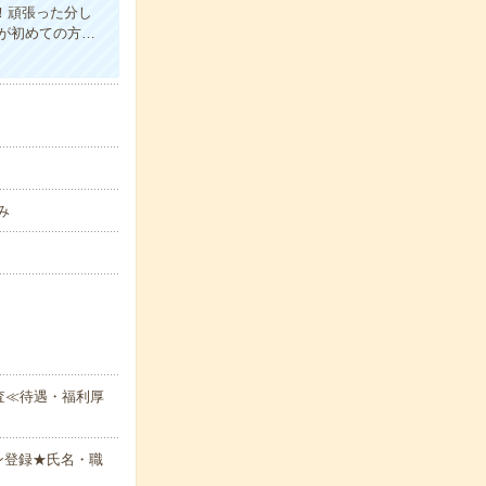
う！頑張った分し
が初めての方…
み
査≪待遇・福利厚
ン登録★氏名・職