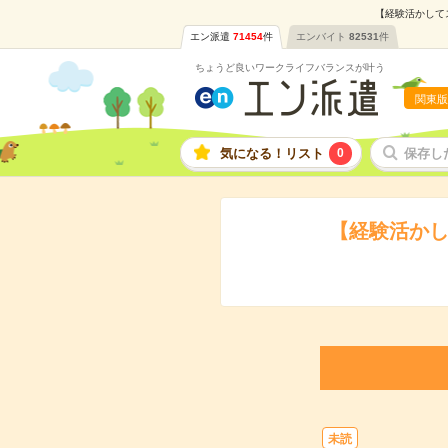
【経験活かしてス
エン派遣
71454
件
エンバイト
82531
件
ちょうど良いワークライフバランスが叶う
関東版
気になる！リスト
0
保存し
【経験活かし
未読