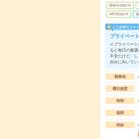
職種未経験OK
WEB登録OK
週
ここがポイント
プライベー
≪プライベート
ると毎日の服選
不安だけど、し
自分に向いてい
勤務地
曜日頻度
時間
期間
時給