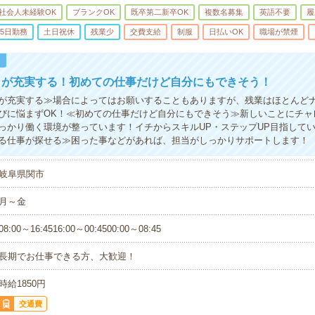
社会人未経験OK
ブランクOK
既卒第二新卒OK
複数名募集
英語不要
履
5日勤務
土日祝休
残業少
交費支給
制服
日払いOK
職場が禁煙
！
トが充実する！初めての仕事だけど自分にもできそう！
が充実する≫場合によってはお願いすることもありますが、残業はほとんど
びに悩まずOK！≪初めての仕事だけど自分にもできそう≫新しいことにチャ
っかり働く環境が整っています！イチからスキルUP・ステップUP目指して
る仕事が探せる≫困った事などがあれば、担当がしっかりサポートします！
岐阜県関市
月～金
08:00～16:4516:00～00:4500:00～08:45
長期でお仕事できる方、大歓迎！
時給1850円
交通費