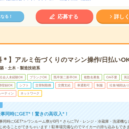
応募する
詳し
になる！
料＊】アルミ缶づくりのマシン操作/日払いO
築・土木・製造技術系
社会人未経験OK
ブランクOK
既卒第二新卒OK
複数名募集
OA不要
英
B登録OK
シフト
交替制勤務
交費支給
車通勤可
制服
社食/補助あ
ルーティン
ネットワーク
！
事同時にGET*！驚きの高収入*！
事同時にGET*≫ワンルーム寮が0円＊さらにTV・レンジ・冷蔵庫・洗濯機な
じめることができちゃいます！駐車場完備なのでマイカーの持ち込みもでき