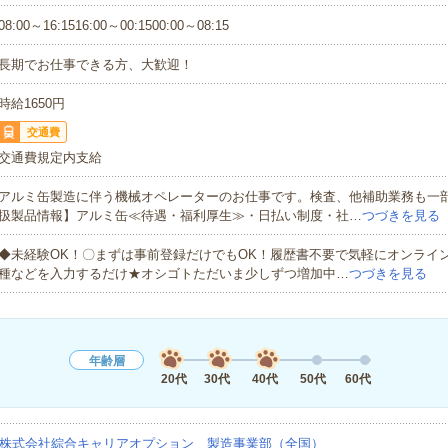
08:00～16:1516:00～00:1500:00～08:15
長期でお仕事できる方、大歓迎！
時給1650円
交通費
交通費規定内支給
アルミ缶製造に伴う機械オペレーターのお仕事です。検査、他補助業務も一
扱製品情報】アルミ缶≪待遇・福利厚生≫・日払い制度・社…
つづきを見る
◆未経験OK！〇まずは事前登録だけでもOK！履歴書不要で気軽にオンライ
種などを入力するだけ★オシゴトただいま少しずつ増加中…
つづきを見る
年齢層
20代
30代
40代
50代
60代
株式会社綜合キャリアオプション 製造事業部（全国）