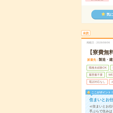
気
未読
掲載日
2026/08/06
【寮費無
製造・建
派遣先
職種未経験OK
履歴書不要
WE
電話対応なし
ここがポイント
住まいとお仕
≪住まいとお仕
手ぶらで住みは