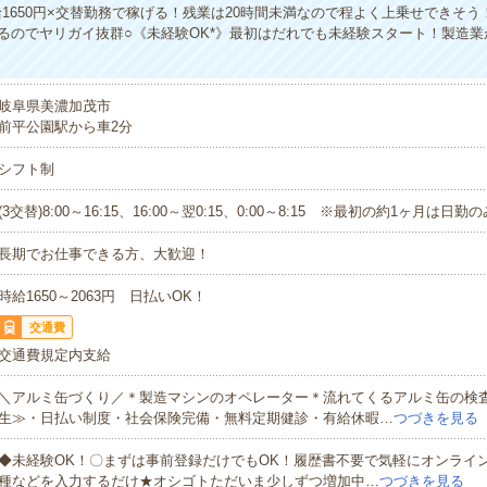
給1650円×交替勤務で稼げる！残業は20時間未満なので程よく上乗せできそ
るのでヤリガイ抜群○《未経験OK*》最初はだれでも未経験スタート！製造業
岐阜県美濃加茂市
前平公園駅から車2分
シフト制
(3交替)8:00～16:15、16:00～翌0:15、0:00～8:15 ※最初の約1ヶ月は日勤の
長期でお仕事できる方、大歓迎！
時給1650～2063円 日払いOK！
交通費
交通費規定内支給
＼アルミ缶づくり／＊製造マシンのオペレーター＊流れてくるアルミ缶の検
生≫・日払い制度・社会保険完備・無料定期健診・有給休暇…
つづきを見る
◆未経験OK！〇まずは事前登録だけでもOK！履歴書不要で気軽にオンライ
種などを入力するだけ★オシゴトただいま少しずつ増加中…
つづきを見る