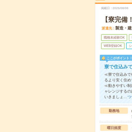
掲載日
2026/08/06
【寮完備
製造・建
派遣先
職種未経験OK
WEB登録OK
シ
ここがポイント
寮で住込み
≪寮で住込みで
るより安く住め
≪動きやすい制
ャレンジするの
いきましょ…
つ
勤務地
曜日頻度