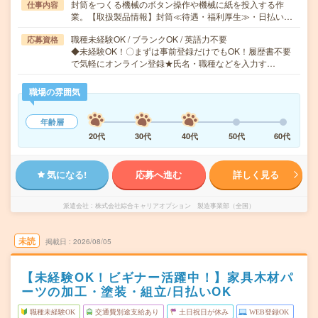
封筒をつくる機械のボタン操作や機械に紙を投入する作
仕事内容
業。【取扱製品情報】封筒≪待遇・福利厚生≫・日払い…
職種未経験OK / ブランクOK / 英語力不要
応募資格
◆未経験OK！〇まずは事前登録だけでもOK！履歴書不要
で気軽にオンライン登録★氏名・職種などを入力す…
職場の雰囲気
年齢層
20代
30代
40代
50代
60代
気になる!
応募へ進む
詳しく見る
派遣会社
株式会社綜合キャリアオプション 製造事業部（全国）
未読
掲載日
2026/08/05
【未経験OK！ビギナー活躍中！】家具木材パ
ーツの加工・塗装・組立/日払いOK
職種未経験OK
交通費別途支給あり
土日祝日が休み
WEB登録OK