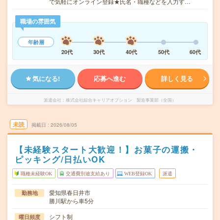
で気軽にオンライン登録★氏名・職種などを入力す…
職場の雰囲気
年齢層
20代
30代
40代
50代
60代
気になる!
応募へ進む
詳しく見る
派遣会社
株式会社綜合キャリアオプション 製造事業部（全国）
未読
掲載日
2026/08/05
【未経験スタート大歓迎！】お菓子の運搬・
ピッキング/日払いOK
職種未経験OK
交通費別途支給あり
WEB登録OK
派遣
愛知県春日井市
勤務地
勝川駅から車5分
シフト制
曜日頻度