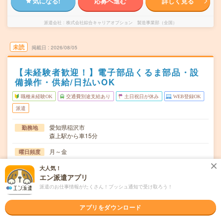
気になる!
応募へ進む
詳しく見る
派遣会社
株式会社綜合キャリアオプション 製造事業部（全国）
未読
掲載日
2026/08/05
【未経験者歓迎！】電子部品くるま部品・設
備操作・供給/日払いOK
職種未経験OK
交通費別途支給あり
土日祝日が休み
WEB登録OK
派遣
愛知県稲沢市
勤務地
森上駅から車15分
月～金
曜日頻度
16:00～00:30
時間
大人気！
エン派遣アプリ
長期でお仕事できる方、大歓迎！
期間
派遣のお仕事情報がたくさん！プッシュ通知で受け取ろう！
時給1300～1625円
時給
アプリをダウンロード
交通費