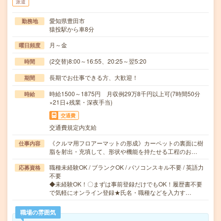
派遣
愛知県豊田市
勤務地
猿投駅から車8分
月～金
曜日頻度
(2交替)8:00～16:55、20:25～翌5:20
時間
長期でお仕事できる方、大歓迎！
期間
時給1500～1875円 月収例29万8千円以上可(7時間50分
時給
×21日+残業・深夜手当)
交通費
交通費規定内支給
《クルマ用フロアーマットの形成》カーペットの裏面に樹
仕事内容
脂を射出・充填して、形状や機能を持たせる工程のお…
職種未経験OK / ブランクOK / パソコンスキル不要 / 英語力
応募資格
不要
◆未経験OK！〇まずは事前登録だけでもOK！履歴書不要
で気軽にオンライン登録★氏名・職種などを入力す…
職場の雰囲気