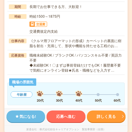
長期でお仕事できる方、大歓迎！
期間
時給1500～1875円
時給
交通費
交通費規定内支給
《クルマ用フロアーマットの形成》カーペットの裏面に樹
仕事内容
脂を射出・充填して、形状や機能を持たせる工程のお…
職種未経験OK / ブランクOK / パソコンスキル不要 / 英語力
応募資格
不要
◆未経験OK！〇まずは事前登録だけでもOK！履歴書不要
で気軽にオンライン登録★氏名・職種などを入力す…
職場の雰囲気
年齢層
20代
30代
40代
50代
60代
気になる!
応募へ進む
詳しく見る
派遣会社
株式会社綜合キャリアオプション 製造事業部（全国）