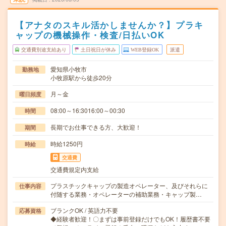
【アナタのスキル活かしませんか？】プラキ
ャップの機械操作・検査/日払いOK
交通費別途支給あり
土日祝日が休み
WEB登録OK
派遣
愛知県小牧市
勤務地
小牧原駅から徒歩20分
月～金
曜日頻度
08:00～16:3016:00～00:30
時間
長期でお仕事できる方、大歓迎！
期間
時給1250円
時給
交通費
交通費規定内支給
プラスチックキャップの製造オペレーター、及びそれらに
仕事内容
付随する業務・オペレーターの補助業務・キャップ製…
ブランクOK / 英語力不要
応募資格
◆経験者歓迎！〇まずは事前登録だけでもOK！履歴書不要