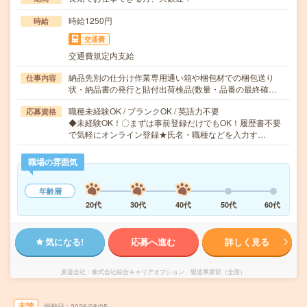
時給1250円
時給
交通費
交通費規定内支給
納品先別の仕分け作業専用通い箱や梱包材での梱包送り
仕事内容
状・納品書の発行と貼付出荷検品(数量・品番の最終確…
職種未経験OK / ブランクOK / 英語力不要
応募資格
◆未経験OK！〇まずは事前登録だけでもOK！履歴書不要
で気軽にオンライン登録★氏名・職種などを入力す…
職場の雰囲気
年齢層
20代
30代
40代
50代
60代
気になる!
応募へ進む
詳しく見る
派遣会社
株式会社綜合キャリアオプション 製造事業部（全国）
未読
掲載日
2026/08/05