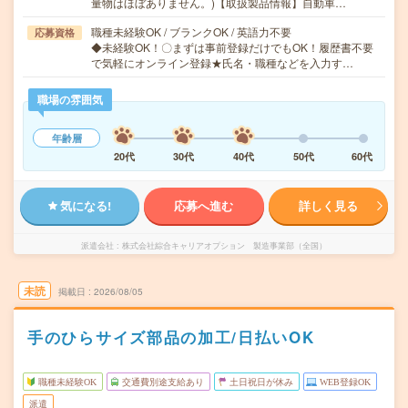
量物はほぼありません。)【取扱製品情報】自動車…
職種未経験OK / ブランクOK / 英語力不要
応募資格
◆未経験OK！〇まずは事前登録だけでもOK！履歴書不要
で気軽にオンライン登録★氏名・職種などを入力す…
職場の雰囲気
年齢層
20代
30代
40代
50代
60代
気になる!
応募へ進む
詳しく見る
派遣会社
株式会社綜合キャリアオプション 製造事業部（全国）
未読
掲載日
2026/08/05
手のひらサイズ部品の加工/日払いOK
職種未経験OK
交通費別途支給あり
土日祝日が休み
WEB登録OK
派遣