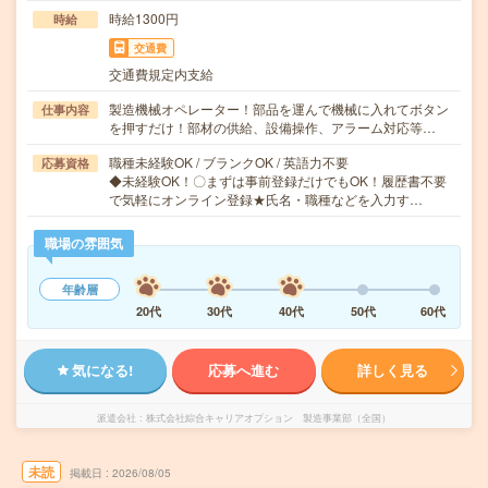
時給1300円
時給
交通費
交通費規定内支給
製造機械オペレーター！部品を運んで機械に入れてボタン
仕事内容
を押すだけ！部材の供給、設備操作、アラーム対応等…
職種未経験OK / ブランクOK / 英語力不要
応募資格
◆未経験OK！〇まずは事前登録だけでもOK！履歴書不要
で気軽にオンライン登録★氏名・職種などを入力す…
職場の雰囲気
年齢層
20代
30代
40代
50代
60代
気になる!
応募へ進む
詳しく見る
派遣会社
株式会社綜合キャリアオプション 製造事業部（全国）
未読
掲載日
2026/08/05