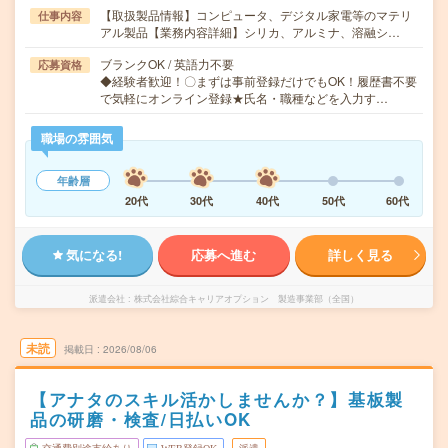
【取扱製品情報】コンピュータ、デジタル家電等のマテリ
仕事内容
アル製品【業務内容詳細】シリカ、アルミナ、溶融シ…
ブランクOK / 英語力不要
応募資格
◆経験者歓迎！〇まずは事前登録だけでもOK！履歴書不要
で気軽にオンライン登録★氏名・職種などを入力す…
職場の雰囲気
年齢層
20代
30代
40代
50代
60代
気になる!
応募へ進む
詳しく見る
派遣会社
株式会社綜合キャリアオプション 製造事業部（全国）
未読
掲載日
2026/08/06
【アナタのスキル活かしませんか？】基板製
品の研磨・検査/日払いOK