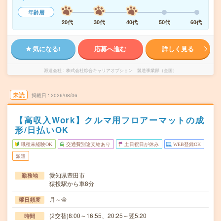
年齢層
20代
30代
40代
50代
60代
気になる!
応募へ進む
詳しく見る
派遣会社
株式会社綜合キャリアオプション 製造事業部（全国）
未読
掲載日
2026/08/06
【高収入Work】クルマ用フロアーマットの成
形/日払いOK
職種未経験OK
交通費別途支給あり
土日祝日が休み
WEB登録OK
派遣
愛知県豊田市
勤務地
猿投駅から車8分
月～金
曜日頻度
(2交替)8:00～16:55、20:25～翌5:20
時間