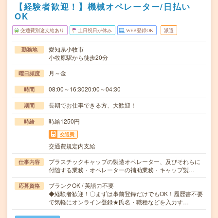
【経験者歓迎！】機械オペレーター/日払い
OK
交通費別途支給あり
土日祝日が休み
WEB登録OK
派遣
愛知県小牧市
勤務地
小牧原駅から徒歩20分
月～金
曜日頻度
08:00～16:3020:00～04:30
時間
長期でお仕事できる方、大歓迎！
期間
時給1250円
時給
交通費
交通費規定内支給
プラスチックキャップの製造オペレーター、及びそれらに
仕事内容
付随する業務・オペレーターの補助業務・キャップ製…
ブランクOK / 英語力不要
応募資格
◆経験者歓迎！〇まずは事前登録だけでもOK！履歴書不要
で気軽にオンライン登録★氏名・職種などを入力す…