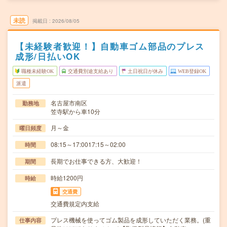
未読
掲載日
2026/08/05
【未経験者歓迎！】自動車ゴム部品のプレス
成形/日払いOK
職種未経験OK
交通費別途支給あり
土日祝日が休み
WEB登録OK
派遣
名古屋市南区
勤務地
笠寺駅から車10分
月～金
曜日頻度
08:15～17:0017:15～02:00
時間
長期でお仕事できる方、大歓迎！
期間
時給1200円
時給
交通費
交通費規定内支給
プレス機械を使ってゴム製品を成形していただく業務。(重
仕事内容