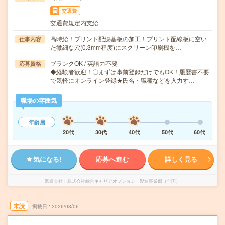
交通費
交通費規定内支給
高時給！プリント配線基板の加工！プリント配線板に空い
仕事内容
た微細な穴(0.3mm程度)にスクリーン印刷機を…
ブランクOK / 英語力不要
応募資格
◆経験者歓迎！〇まずは事前登録だけでもOK！履歴書不要
で気軽にオンライン登録★氏名・職種などを入力す…
職場の雰囲気
年齢層
20代
30代
40代
50代
60代
気になる!
応募へ進む
詳しく見る
派遣会社
株式会社綜合キャリアオプション 製造事業部（全国）
未読
掲載日
2026/08/06