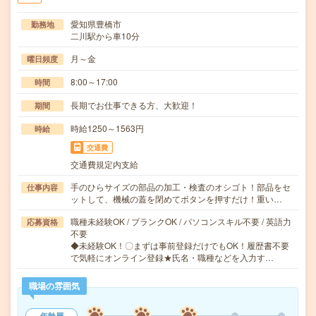
愛知県豊橋市
勤務地
二川駅から車10分
月～金
曜日頻度
8:00～17:00
時間
長期でお仕事できる方、大歓迎！
期間
時給1250～1563円
時給
交通費
交通費規定内支給
手のひらサイズの部品の加工・検査のオシゴト！部品をセ
仕事内容
ットして、機械の蓋を閉めてボタンを押すだけ！重い…
職種未経験OK / ブランクOK / パソコンスキル不要 / 英語力
応募資格
不要
◆未経験OK！〇まずは事前登録だけでもOK！履歴書不要
で気軽にオンライン登録★氏名・職種などを入力す…
職場の雰囲気
年齢層