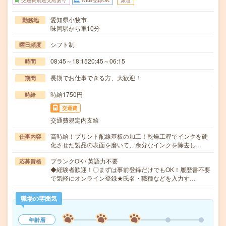
交通費別途支給あり
WEB登録OK
派遣
愛知県小牧市
勤務地
味岡駅から車10分
シフト制
曜日頻度
08:45～18:1520:45～06:15
時間
長期でお仕事できる方、大歓迎！
期間
時給1750円
時給
交通費
交通費規定内支給
高時給！プリント配線基板の加工！乾燥工程でインクを硬
仕事内容
化させた製品の表面を磨いて、余分なインクを除去し…
ブランクOK / 英語力不要
応募資格
◆経験者歓迎！〇まずは事前登録だけでもOK！履歴書不要
で気軽にオンライン登録★氏名・職種などを入力す…
職場の雰囲気
年齢層