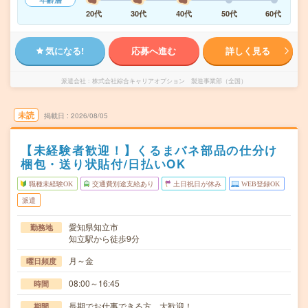
20代
30代
40代
50代
60代
気になる!
応募へ進む
詳しく見る
派遣会社
株式会社綜合キャリアオプション 製造事業部（全国）
未読
掲載日
2026/08/05
【未経験者歓迎！】くるまバネ部品の仕分け
梱包・送り状貼付/日払いOK
職種未経験OK
交通費別途支給あり
土日祝日が休み
WEB登録OK
派遣
愛知県知立市
勤務地
知立駅から徒歩9分
月～金
曜日頻度
08:00～16:45
時間
長期でお仕事できる方、大歓迎！
期間