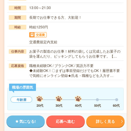
13:00～21:30
時間
長期でお仕事できる方、大歓迎！
期間
時給1250円
時給
交通費
交通費規定内支給
お菓子の製造のお仕事！材料の袋しくは完成したお菓子の
仕事内容
袋を運んだり、ピッキングしてもらうお仕事です。【…
職種未経験OK / ブランクOK / 英語力不要
応募資格
◆未経験OK！〇まずは事前登録だけでもOK！履歴書不要
で気軽にオンライン登録★氏名・職種などを入力す…
職場の雰囲気
年齢層
20代
30代
40代
50代
60代
気になる!
応募へ進む
詳しく見る