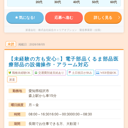
20代
30代
40代
50代
60代
気になる!
応募へ進む
詳しく見る
派遣会社
株式会社綜合キャリアオプション 製造事業部（全国）
未読
掲載日
2026/08/05
【未経験の方も安心○】電子部品くるま部品医
療部品の設備操作・アラーム対応
職種未経験OK
交通費別途支給あり
土日祝日が休み
WEB登録OK
派遣
愛知県稲沢市
勤務地
森上駅から車15分
月～金
曜日頻度
08:00～16:3016:00～00:3000:00～08:30
時間
長期でお仕事できる方、大歓迎！
期間