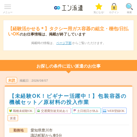
メニュー
気になる!
ログイン
検索
【経験活かせる＊】タクシー用ガス容器の組立・梱包/日払
いOK
のお仕事情報は、掲載が終了しています
掲載時の情報は、
ページ下部
からご覧いただけます。
お探しの条件に近い派遣のお仕事
未読
掲載日
2026/08/07
【未経験OK！ビギナー活躍中！】包装容器の
機械セット／原材料の投入作業
職種未経験OK
交通費別途支給あり
土日祝日が休み
WEB登録OK
派遣
愛知県豊川市
勤務地
諏訪町駅から車5分