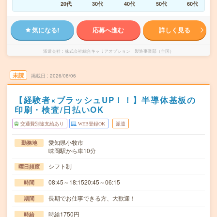
20代
30代
40代
50代
60代
気になる!
応募へ進む
詳しく見る
派遣会社
株式会社綜合キャリアオプション 製造事業部（全国）
未読
掲載日
2026/08/06
【経験者×ブラッシュUP！！】半導体基板の
印刷・検査/日払いOK
交通費別途支給あり
WEB登録OK
派遣
愛知県小牧市
勤務地
味岡駅から車10分
シフト制
曜日頻度
08:45～18:1520:45～06:15
時間
長期でお仕事できる方、大歓迎！
期間
時給1750円
時給