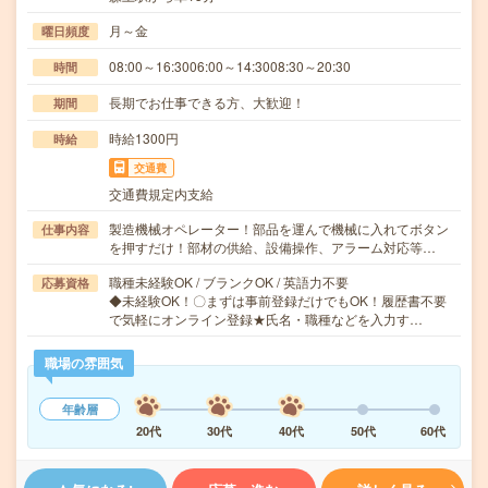
月～金
曜日頻度
08:00～16:3006:00～14:3008:30～20:30
時間
長期でお仕事できる方、大歓迎！
期間
時給1300円
時給
交通費
交通費規定内支給
製造機械オペレーター！部品を運んで機械に入れてボタン
仕事内容
を押すだけ！部材の供給、設備操作、アラーム対応等…
職種未経験OK / ブランクOK / 英語力不要
応募資格
◆未経験OK！〇まずは事前登録だけでもOK！履歴書不要
で気軽にオンライン登録★氏名・職種などを入力す…
職場の雰囲気
年齢層
20代
30代
40代
50代
60代