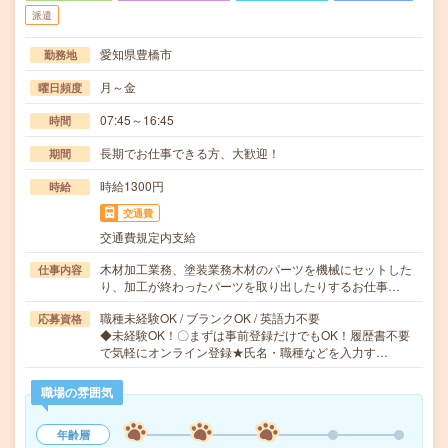
派遣
愛知県豊橋市
勤務地
月～金
曜日頻度
07:45～16:45
時間
長期でお仕事できる方、大歓迎！
期間
時給1300円
時給
交通費
交通費規定内支給
木材加工業務、塗装業務木材のパーツを機械にセットした
仕事内容
り、加工が終わったパーツを取り出したりするお仕事…
職種未経験OK / ブランクOK / 英語力不要
応募資格
◆未経験OK！〇まずは事前登録だけでもOK！履歴書不要
で気軽にオンライン登録★氏名・職種などを入力す…
職場の雰囲気
年齢層