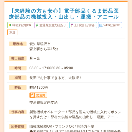
【未経験の方も安心】電子部品くるま部品医
療部品の機械投入・山出し・運搬・アニール
職種未経験OK
交通費別途支給あり
土日祝日が休み
WEB登録OK
派遣
愛知県稲沢市
勤務地
森上駅から車15分
月～金
曜日頻度
08:30～17:0020:30～05:00
時間
長期でお仕事できる方、大歓迎！
期間
時給1300円
時給
交通費
交通費規定内支給
製造機械オペレーター！部品を運んで機械に入れてボタン
仕事内容
を押すだけ！部材の供給や製品の山出し、運搬、アニ…
職種未経験OK / ブランクOK / 英語力不要
応募資格
◆未経験OK！〇まずは事前登録だけでもOK！履歴書不要