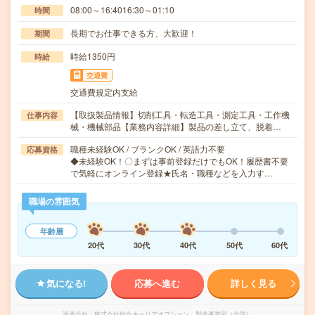
08:00～16:4016:30～01:10
時間
長期でお仕事できる方、大歓迎！
期間
時給1350円
時給
交通費
交通費規定内支給
【取扱製品情報】切削工具・転造工具・測定工具・工作機
仕事内容
械・機械部品【業務内容詳細】製品の差し立て、脱着…
職種未経験OK / ブランクOK / 英語力不要
応募資格
◆未経験OK！〇まずは事前登録だけでもOK！履歴書不要
で気軽にオンライン登録★氏名・職種などを入力す…
職場の雰囲気
年齢層
20代
30代
40代
50代
60代
気になる!
応募へ進む
詳しく見る
派遣会社
株式会社綜合キャリアオプション 製造事業部（全国）