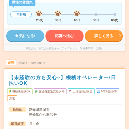
職場の雰囲気
年齢層
20代
30代
40代
50代
60代
気になる!
応募へ進む
詳しく見る
派遣会社
株式会社綜合キャリアオプション 製造事業部（全国）
未読
掲載日
2026/08/06
【未経験の方も安心○】機械オペレーター/日
払いOK
職種未経験OK
交通費別途支給あり
土日祝日が休み
WEB登録OK
派遣
愛知県新城市
勤務地
豊橋駅から車40分
月～金
曜日頻度