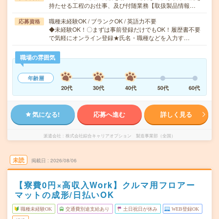
持たせる工程のお仕事、及び付随業務【取扱製品情報…
職種未経験OK / ブランクOK / 英語力不要
応募資格
◆未経験OK！〇まずは事前登録だけでもOK！履歴書不要
で気軽にオンライン登録★氏名・職種などを入力す…
職場の雰囲気
年齢層
20代
30代
40代
50代
60代
気になる!
応募へ進む
詳しく見る
派遣会社
株式会社綜合キャリアオプション 製造事業部（全国）
未読
掲載日
2026/08/06
【寮費0円×高収入Work】クルマ用フロアー
マットの成形/日払いOK
職種未経験OK
交通費別途支給あり
土日祝日が休み
WEB登録OK