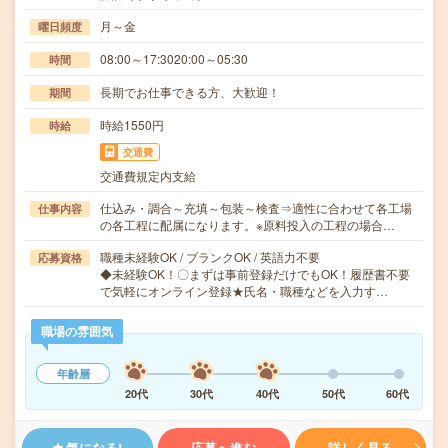
月～金
曜日頻度
08:00～17:3020:00～05:30
時間
長期でお仕事できる方、大歓迎！
期間
時給1550円
時給
交通費
交通費規定内支給
仕込み・調合～充填～包装～検査⇒適性に合わせて各工場
仕事内容
の各工程に配属になります。※原料投入の工程の場合…
職種未経験OK / ブランクOK / 英語力不要
応募資格
◆未経験OK！〇まずは事前登録だけでもOK！履歴書不要
で気軽にオンライン登録★氏名・職種などを入力す…
職場の雰囲気
年齢層
20代
30代
40代
50代
60代
気になる!
応募へ進む
詳しく見る