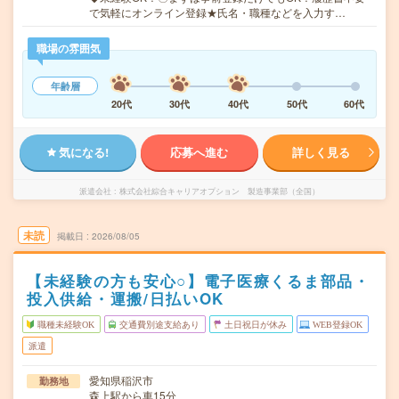
で気軽にオンライン登録★氏名・職種などを入力す…
職場の雰囲気
年齢層
20代
30代
40代
50代
60代
気になる!
応募へ進む
詳しく見る
派遣会社
株式会社綜合キャリアオプション 製造事業部（全国）
未読
掲載日
2026/08/05
【未経験の方も安心○】電子医療くるま部品・
投入供給・運搬/日払いOK
職種未経験OK
交通費別途支給あり
土日祝日が休み
WEB登録OK
派遣
愛知県稲沢市
勤務地
森上駅から車15分