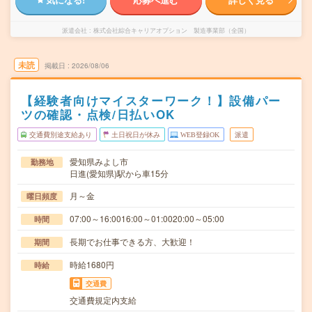
派遣会社
株式会社綜合キャリアオプション 製造事業部（全国）
未読
掲載日
2026/08/06
【経験者向けマイスターワーク！】設備パー
ツの確認・点検/日払いOK
交通費別途支給あり
土日祝日が休み
WEB登録OK
派遣
愛知県みよし市
勤務地
日進(愛知県)駅から車15分
月～金
曜日頻度
07:00～16:0016:00～01:0020:00～05:00
時間
長期でお仕事できる方、大歓迎！
期間
時給1680円
時給
交通費
交通費規定内支給