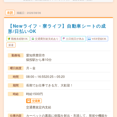
未読
掲載日
2026/08/06
【Newライフ・寮ライフ】自動車シートの成
形/日払いOK
職種未経験OK
交通費別途支給あり
土日祝日が休み
WEB登録OK
派遣
愛知県豊田市
勤務地
猿投駅から車10分
月～金
曜日頻度
08:00～16:5520:25～05:20
時間
長期でお仕事できる方、大歓迎！
期間
時給1500円
時給
交通費
交通費規定内支給
カーペットの裏面に樹脂を射出・充填して、形状や機能を
仕事内容