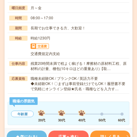
月～金
曜日頻度
08:00～17:00
時間
長期でお仕事できる方、大歓迎！
期間
時給1230円
時給
交通費
交通費規定内支給
残業20時間未満で程よく稼げる！摩擦材の原材料工程、原
仕事内容
材料の計量、梱包(10キロほどの重量あり)【取…
職種未経験OK / ブランクOK / 英語力不要
応募資格
◆未経験OK！〇まずは事前登録だけでもOK！履歴書不要
で気軽にオンライン登録★氏名・職種などを入力す…
職場の雰囲気
年齢層
20代
30代
40代
50代
60代
気になる!
応募へ進む
詳しく見る