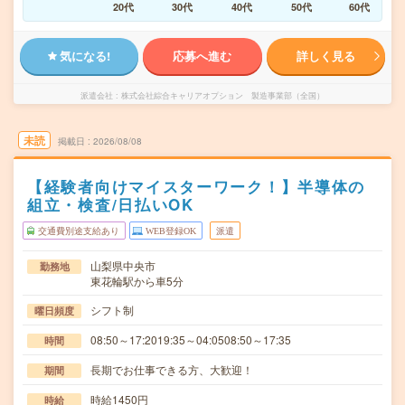
20代
30代
40代
50代
60代
気になる!
応募へ進む
詳しく見る
派遣会社
株式会社綜合キャリアオプション 製造事業部（全国）
未読
掲載日
2026/08/08
【経験者向けマイスターワーク！】半導体の
組立・検査/日払いOK
交通費別途支給あり
WEB登録OK
派遣
山梨県中央市
勤務地
東花輪駅から車5分
シフト制
曜日頻度
08:50～17:2019:35～04:0508:50～17:35
時間
長期でお仕事できる方、大歓迎！
期間
時給1450円
時給