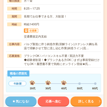
月～金
曜日頻度
8:25～17:25
時間
長期でお仕事できる方、大歓迎！
期間
時給1400円
時給
交通費
交通費規定内支給
バルブ製造に伴う鋳造作業(溶解ライン)ステンレス鋼を高
仕事内容
温で溶解させて型に流し込む作業(鋳造ライン)流…
ブランクOK / パソコンスキル不要 / 英語力不要
応募資格
◆経験者歓迎！◆ブランクある方OK〇まずは事前登録だけ
でもOK！履歴書不要で気軽にオンライン登録★氏…
職場の雰囲気
年齢層
20代
30代
40代
50代
60代
気になる!
応募へ進む
詳しく見る