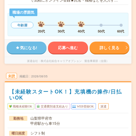
職場の雰囲気
年齢層
20代
30代
40代
50代
60代
気になる!
応募へ進む
詳しく見る
派遣会社
株式会社綜合キャリアオプション 製造事業部（全国）
未読
掲載日
2026/08/05
【未経験スタートOK！】充填機の操作/日払
いOK
職種未経験OK
交通費別途支給あり
WEB登録OK
派遣
山梨県甲府市
勤務地
甲府駅から車15分
シフト制
曜日頻度