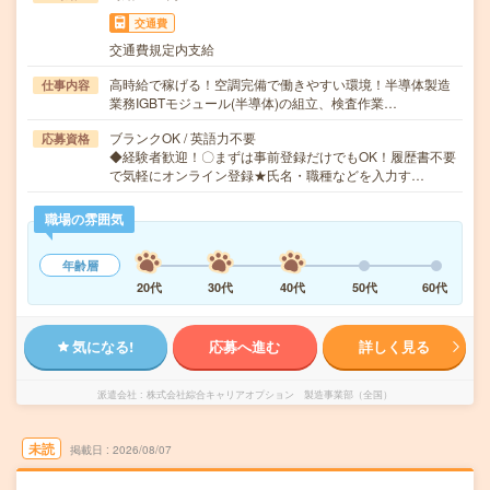
交通費
交通費規定内支給
高時給で稼げる！空調完備で働きやすい環境！半導体製造
仕事内容
業務IGBTモジュール(半導体)の組立、検査作業…
ブランクOK / 英語力不要
応募資格
◆経験者歓迎！〇まずは事前登録だけでもOK！履歴書不要
で気軽にオンライン登録★氏名・職種などを入力す…
職場の雰囲気
年齢層
20代
30代
40代
50代
60代
気になる!
応募へ進む
詳しく見る
派遣会社
株式会社綜合キャリアオプション 製造事業部（全国）
未読
掲載日
2026/08/07