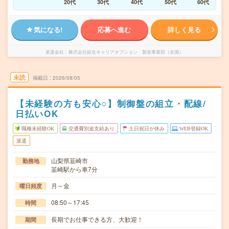
20代
30代
40代
50代
60代
気になる!
応募へ進む
詳しく見る
派遣会社
株式会社綜合キャリアオプション 製造事業部（全国）
未読
掲載日
2026/08/05
【未経験の方も安心○】制御盤の組立・配線/
日払いOK
職種未経験OK
交通費別途支給あり
土日祝日が休み
WEB登録OK
派遣
山梨県韮崎市
勤務地
韮崎駅から車7分
月～金
曜日頻度
08:50～17:45
時間
長期でお仕事できる方、大歓迎！
期間