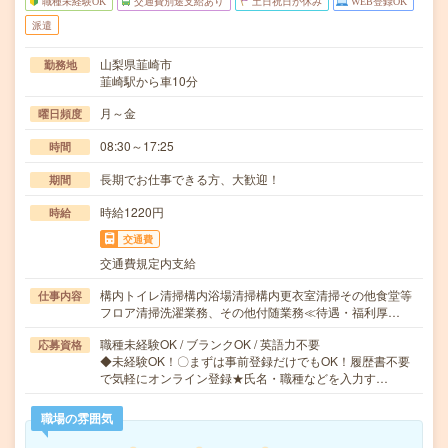
職種未経験OK
交通費別途支給あり
土日祝日が休み
WEB登録OK
派遣
山梨県韮崎市
勤務地
韮崎駅から車10分
月～金
曜日頻度
08:30～17:25
時間
長期でお仕事できる方、大歓迎！
期間
時給1220円
時給
交通費
交通費規定内支給
構内トイレ清掃構内浴場清掃構内更衣室清掃その他食堂等
仕事内容
フロア清掃洗濯業務、その他付随業務≪待遇・福利厚…
職種未経験OK / ブランクOK / 英語力不要
応募資格
◆未経験OK！〇まずは事前登録だけでもOK！履歴書不要
で気軽にオンライン登録★氏名・職種などを入力す…
職場の雰囲気