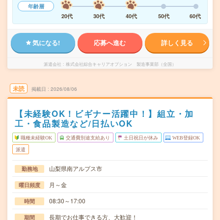
年齢層
20代
30代
40代
50代
60代
気になる!
応募へ進む
詳しく見る
派遣会社
株式会社綜合キャリアオプション 製造事業部（全国）
未読
掲載日
2026/08/06
【未経験OK！ビギナー活躍中！】組立・加
工・食品製造など/日払いOK
職種未経験OK
交通費別途支給あり
土日祝日が休み
WEB登録OK
派遣
山梨県南アルプス市
勤務地
月～金
曜日頻度
08:30～17:00
時間
長期でお仕事できる方、大歓迎！
期間