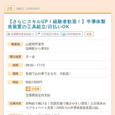
未読
掲載日
2026/08/07
【さらにスキルUP！経験者歓迎！】半導体製
造装置の工具組立/日払いOK
交通費別途支給あり
土日祝日が休み
WEB登録OK
派遣
山梨県甲斐市
勤務地
塩崎駅から車3分
月～金
曜日頻度
08:30～17:15
時間
長期でお仕事できる方、大歓迎！
期間
時給1500円
時給
交通費
交通費規定内支給
高時給で稼げる！空調完備で働きやすい環境！土日祝休み
仕事内容
でプライベート充実！CR内での半導体製造装置の組…