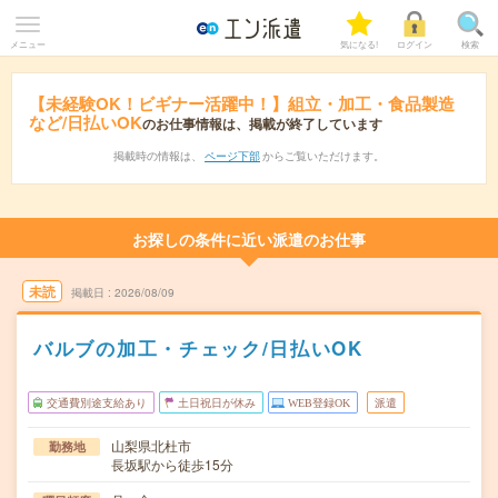
メニュー
気になる!
ログイン
検索
【未経験OK！ビギナー活躍中！】組立・加工・食品製造
など/日払いOK
のお仕事情報は、掲載が終了しています
掲載時の情報は、
ページ下部
からご覧いただけます。
お探しの条件に近い派遣のお仕事
未読
掲載日
2026/08/09
バルブの加工・チェック/日払いOK
交通費別途支給あり
土日祝日が休み
WEB登録OK
派遣
山梨県北杜市
勤務地
長坂駅から徒歩15分