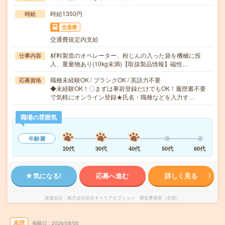
時給1350円
時給
交通費
交通費規定内支給
材料製造のオペレーター、粉じんの入った袋を機械に投
仕事内容
入、重量物あり(10kg未満)【取扱製品情報】磁性…
職種未経験OK / ブランクOK / 英語力不要
応募資格
◆未経験OK！〇まずは事前登録だけでもOK！履歴書不要
で気軽にオンライン登録★氏名・職種などを入力す…
職場の雰囲気
年齢層
20代
30代
40代
50代
60代
気になる!
応募へ進む
詳しく見る
派遣会社
株式会社綜合キャリアオプション 製造事業部（全国）
未読
掲載日
2026/08/05