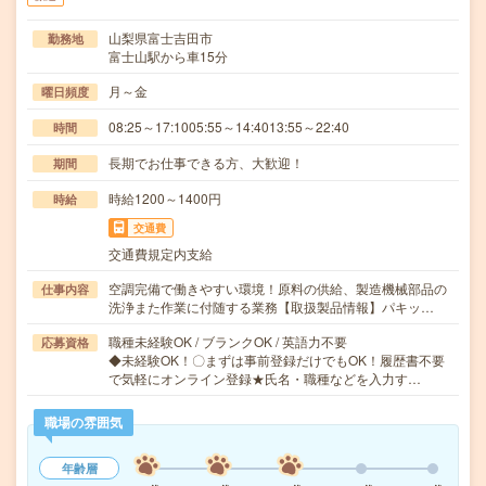
山梨県富士吉田市
勤務地
富士山駅から車15分
月～金
曜日頻度
08:25～17:1005:55～14:4013:55～22:40
時間
長期でお仕事できる方、大歓迎！
期間
時給1200～1400円
時給
交通費
交通費規定内支給
空調完備で働きやすい環境！原料の供給、製造機械部品の
仕事内容
洗浄また作業に付随する業務【取扱製品情報】パキッ…
職種未経験OK / ブランクOK / 英語力不要
応募資格
◆未経験OK！〇まずは事前登録だけでもOK！履歴書不要
で気軽にオンライン登録★氏名・職種などを入力す…
職場の雰囲気
年齢層