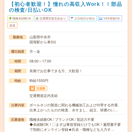
【初心者歓迎！】憧れの高収入Work！！部品
の検査/日払いOK
職種未経験OK
交通費別途支給あり
土日祝日が休み
WEB登録OK
派遣
山梨県中央市
勤務地
国母駅から車3分
月～金
曜日頻度
08:00～17:00
時間
長期でお仕事できる方、大歓迎！
期間
時給1550円
時給
交通費
交通費規定内支給
ボールネジの製造に関わる機械加工および付帯する作業、
仕事内容
出来上がったものの検査、水すまし、組立、研磨のい…
職種未経験OK / ブランクOK / 英語力不要
応募資格
◆未経験OK！〇まずは事前登録だけでもOK！履歴書不要
で気軽にオンライン登録★氏名・職種などを入力す…