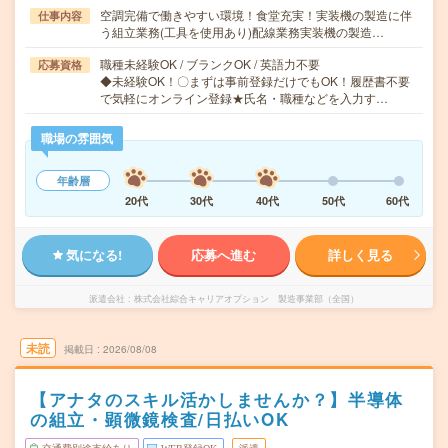
空調完備で働きやすい環境！食堂充実！実装機の製造に伴
仕事内容
う組立業務(工具を使用あり)配線業務実装機の製造…
職種未経験OK / ブランクOK / 英語力不要
応募資格
◆未経験OK！〇まずは事前登録だけでもOK！履歴書不要
で気軽にオンライン登録★氏名・職種などを入力す…
職場の雰囲気
年齢層
20代
30代
40代
50代
60代
気になる!
応募へ進む
詳しく見る
派遣会社
株式会社綜合キャリアオプション 製造事業部（全国）
未読
掲載日
2026/08/08
【アナタのスキル活かしませんか？】半導体
の組立・顕微鏡検査/日払いOK