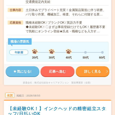
交通費規定内支給
土日休みでプライベート充実！金属製品製造に伴う研磨、
仕事内容
バリ取り作業、機械加工、検査、それらに付随する業…
職種未経験OK / ブランクOK / 英語力不要
応募資格
◆未経験OK！〇まずは事前登録だけでもOK！履歴書不要
で気軽にオンライン登録★氏名・職種などを入力す…
職場の雰囲気
年齢層
20代
30代
40代
50代
60代
気になる!
応募へ進む
詳しく見る
派遣会社
株式会社綜合キャリアオプション 製造事業部（全国）
未読
掲載日
2026/08/05
【未経験OK！】インクヘッドの精密組立スタ
ッフ/日払いOK