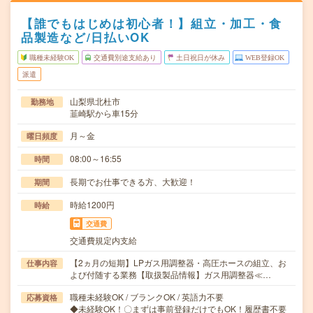
【誰でもはじめは初心者！】組立・加工・食
品製造など/日払いOK
職種未経験OK
交通費別途支給あり
土日祝日が休み
WEB登録OK
派遣
山梨県北杜市
勤務地
韮崎駅から車15分
月～金
曜日頻度
08:00～16:55
時間
長期でお仕事できる方、大歓迎！
期間
時給1200円
時給
交通費
交通費規定内支給
【2ヵ月の短期】LPガス用調整器・高圧ホースの組立、お
仕事内容
よび付随する業務【取扱製品情報】ガス用調整器≪…
職種未経験OK / ブランクOK / 英語力不要
応募資格
◆未経験OK！〇まずは事前登録だけでもOK！履歴書不要