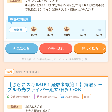
ブランクOK / 英語力不要
応募資格
◆経験者歓迎！〇まずは事前登録だけでもOK！履歴書不要
で気軽にオンライン登録★氏名・職種などを入力す…
職場の雰囲気
年齢層
20代
30代
40代
50代
60代
気になる!
応募へ進む
詳しく見る
派遣会社
株式会社綜合キャリアオプション 製造事業部（全国）
未読
掲載日
2026/08/06
【さらにスキルUP！経験者歓迎！】海底ケー
ブルの光ファイバー組立/日払いOK
交通費別途支給あり
土日祝日が休み
WEB登録OK
派遣
山梨県大月市
勤務地
上大月駅から車5分