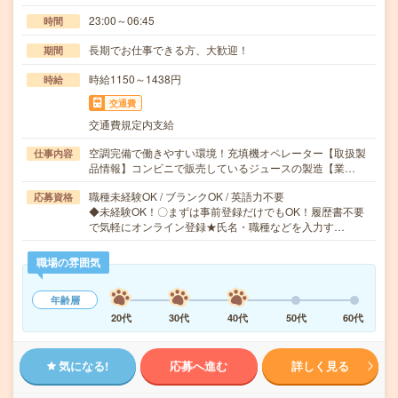
23:00～06:45
時間
長期でお仕事できる方、大歓迎！
期間
時給1150～1438円
時給
交通費
交通費規定内支給
空調完備で働きやすい環境！充填機オペレーター【取扱製
仕事内容
品情報】コンビニで販売しているジュースの製造【業…
職種未経験OK / ブランクOK / 英語力不要
応募資格
◆未経験OK！〇まずは事前登録だけでもOK！履歴書不要
で気軽にオンライン登録★氏名・職種などを入力す…
職場の雰囲気
年齢層
20代
30代
40代
50代
60代
気になる!
応募へ進む
詳しく見る