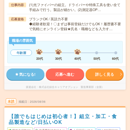
(1)光ファイバーの組立。ドライバーや特殊工具を使い全て
仕事内容
手組みで行う。製品が細かい。(2)測定器OP…
ブランクOK / 英語力不要
応募資格
◆経験者歓迎！〇まずは事前登録だけでもOK！履歴書不要
で気軽にオンライン登録★氏名・職種などを入力す…
職場の雰囲気
年齢層
20代
30代
40代
50代
60代
気になる!
応募へ進む
詳しく見る
派遣会社
株式会社綜合キャリアオプション 製造事業部（全国）
未読
掲載日
2026/08/06
【誰でもはじめは初心者！】組立・加工・食
品製造など/日払いOK