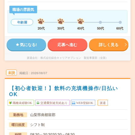
職場の雰囲気
年齢層
20代
30代
40代
50代
60代
気になる!
応募へ進む
詳しく見る
派遣会社
株式会社綜合キャリアオプション 製造事業部（全国）
未読
掲載日
2026/08/07
【初心者歓迎！】飲料の充填機操作/日払い
OK
職種未経験OK
交通費別途支給あり
WEB登録OK
派遣
山梨県南都留郡
勤務地
シフト制
曜日頻度
08:30～20:3020:30～08:30
時間