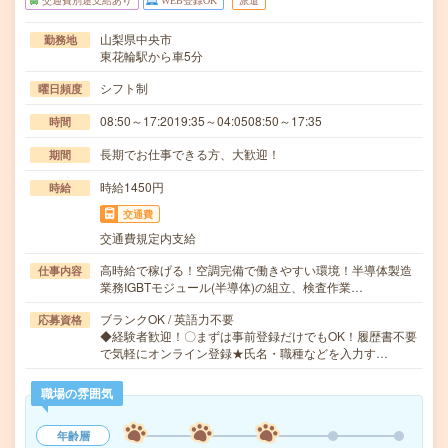
交通費別途支給あり
WEB登録OK
派遣
山梨県中央市
勤務地
東花輪駅から車5分
シフト制
曜日頻度
08:50～17:2019:35～04:0508:50～17:35
時間
長期でお仕事できる方、大歓迎！
期間
時給1450円
時給
交通費
交通費規定内支給
高時給で稼げる！空調完備で働きやすい環境！半導体製造
仕事内容
業務IGBTモジュール(半導体)の組立、検査作業…
ブランクOK / 英語力不要
応募資格
◆経験者歓迎！〇まずは事前登録だけでもOK！履歴書不要
で気軽にオンライン登録★氏名・職種などを入力す…
職場の雰囲気
年齢層