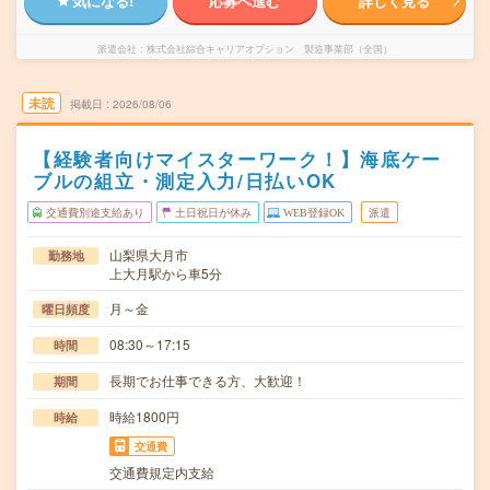
気になる!
応募へ進む
詳しく見る
派遣会社
株式会社綜合キャリアオプション 製造事業部（全国）
未読
掲載日
2026/08/06
【経験者向けマイスターワーク！】海底ケー
ブルの組立・測定入力/日払いOK
交通費別途支給あり
土日祝日が休み
WEB登録OK
派遣
山梨県大月市
勤務地
上大月駅から車5分
月～金
曜日頻度
08:30～17:15
時間
長期でお仕事できる方、大歓迎！
期間
時給1800円
時給
交通費
交通費規定内支給