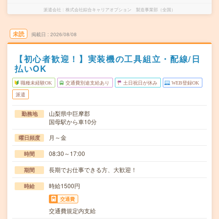
派遣会社
株式会社綜合キャリアオプション 製造事業部（全国）
未読
掲載日
2026/08/08
【初心者歓迎！】実装機の工具組立・配線/日
払いOK
職種未経験OK
交通費別途支給あり
土日祝日が休み
WEB登録OK
派遣
山梨県中巨摩郡
勤務地
国母駅から車10分
月～金
曜日頻度
08:30～17:00
時間
長期でお仕事できる方、大歓迎！
期間
時給1500円
時給
交通費
交通費規定内支給