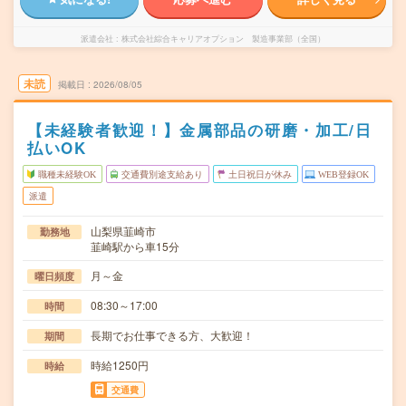
派遣会社
株式会社綜合キャリアオプション 製造事業部（全国）
未読
掲載日
2026/08/05
【未経験者歓迎！】金属部品の研磨・加工/日
払いOK
職種未経験OK
交通費別途支給あり
土日祝日が休み
WEB登録OK
派遣
山梨県韮崎市
勤務地
韮崎駅から車15分
月～金
曜日頻度
08:30～17:00
時間
長期でお仕事できる方、大歓迎！
期間
時給1250円
時給
交通費