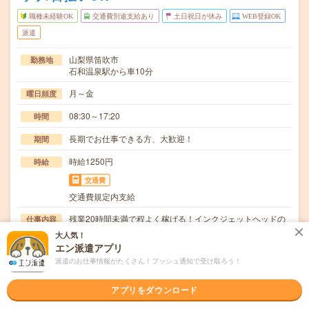
職種未経験OK
交通費別途支給あり
土日祝日が休み
WEB登録OK
派遣
山梨県笛吹市
勤務地
石和温泉駅から車10分
月～金
曜日頻度
08:30～17:20
時間
長期でお仕事できる方、大歓迎！
期間
時給1250円
時給
交通費
交通費規定内支給
残業20時間未満で程よく稼げる！インクジェットヘッドの
仕事内容
組立作業座りながら接着剤を使っての組立のお仕事…
大人気！
エン派遣アプリ
職種未経験OK / ブランクOK / 英語力不要
応募資格
派遣のお仕事情報がたくさん！プッシュ通知で受け取ろう！
◆未経験OK！〇まずは事前登録だけでもOK！履歴書不要
で気軽にオンライン登録★氏名・職種などを入力す…
アプリをダウンロード
職場の雰囲気