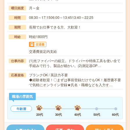
月～金
曜日頻度
08:30～17:1506:00～13:4513:40～22:25
時間
長期でお仕事できる方、大歓迎！
期間
時給1800円
時給
交通費
交通費規定内支給
(1)光ファイバーの組立。ドライバーや特殊工具を使い全て
仕事内容
手組みで行う。製品が細かい。(2)測定器OP…
ブランクOK / 英語力不要
応募資格
◆経験者歓迎！〇まずは事前登録だけでもOK！履歴書不要
で気軽にオンライン登録★氏名・職種などを入力す…
職場の雰囲気
年齢層
20代
30代
40代
50代
60代