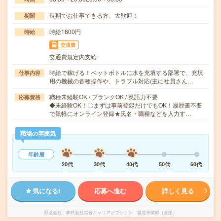
長期でお仕事できる方、大歓迎！
期間
時給1600円
時給
交通費
交通費規定内支給
時給で稼げる！ペットボトルに水を充填する部署で、充填
仕事内容
用の機械の各種操作や、トラブル対応(主に社員さん…
職種未経験OK / ブランクOK / 英語力不要
応募資格
◆未経験OK！〇まずは事前登録だけでもOK！履歴書不要
で気軽にオンライン登録★氏名・職種などを入力す…
職場の雰囲気
年齢層
20代
30代
40代
50代
60代
気になる!
応募へ進む
詳しく見る
派遣会社
株式会社綜合キャリアオプション 製造事業部（全国）