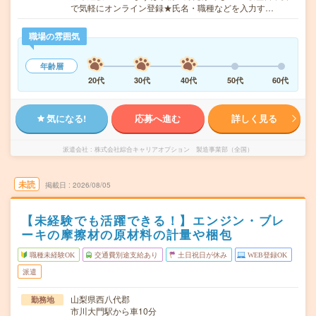
で気軽にオンライン登録★氏名・職種などを入力す…
職場の雰囲気
年齢層
20代
30代
40代
50代
60代
気になる!
応募へ進む
詳しく見る
派遣会社
株式会社綜合キャリアオプション 製造事業部（全国）
未読
掲載日
2026/08/05
【未経験でも活躍できる！】エンジン・ブレ
ーキの摩擦材の原材料の計量や梱包
職種未経験OK
交通費別途支給あり
土日祝日が休み
WEB登録OK
派遣
山梨県西八代郡
勤務地
市川大門駅から車10分