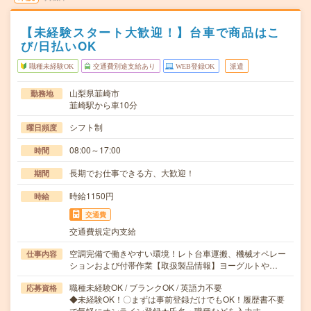
【未経験スタート大歓迎！】台車で商品はこ
び/日払いOK
職種未経験OK
交通費別途支給あり
WEB登録OK
派遣
山梨県韮崎市
勤務地
韮崎駅から車10分
シフト制
曜日頻度
08:00～17:00
時間
長期でお仕事できる方、大歓迎！
期間
時給1150円
時給
交通費
交通費規定内支給
空調完備で働きやすい環境！レト台車運搬、機械オペレー
仕事内容
ションおよび付帯作業【取扱製品情報】ヨーグルトや…
職種未経験OK / ブランクOK / 英語力不要
応募資格
◆未経験OK！〇まずは事前登録だけでもOK！履歴書不要
で気軽にオンライン登録★氏名・職種などを入力す…