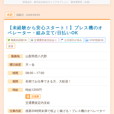
派遣会社
株式会社綜合キャリアオプション 製造事業部（全国）
未読
掲載日
2026/08/05
【未経験から安心スタート！】プレス機のオ
ペレーター・組み立て/日払いOK
職種未経験OK
交通費別途支給あり
土日祝日が休み
WEB登録OK
派遣
山梨県西八代郡
勤務地
月～金
曜日頻度
08:00～17:00
時間
長期でお仕事できる方、大歓迎！
期間
時給1200円
時給
交通費
交通費規定内支給
残業20時間未満で程よく稼げる！プレス機のオペレーター
仕事内容