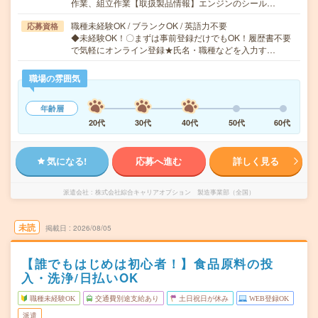
作業、組立作業【取扱製品情報】エンジンのシール…
職種未経験OK / ブランクOK / 英語力不要
応募資格
◆未経験OK！〇まずは事前登録だけでもOK！履歴書不要
で気軽にオンライン登録★氏名・職種などを入力す…
職場の雰囲気
年齢層
20代
30代
40代
50代
60代
気になる!
応募へ進む
詳しく見る
派遣会社
株式会社綜合キャリアオプション 製造事業部（全国）
未読
掲載日
2026/08/05
【誰でもはじめは初心者！】食品原料の投
入・洗浄/日払いOK
職種未経験OK
交通費別途支給あり
土日祝日が休み
WEB登録OK
派遣