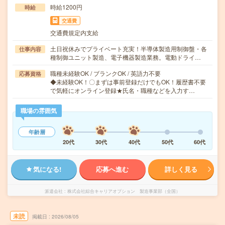
時給1200円
時給
交通費
交通費規定内支給
土日祝休みでプライベート充実！半導体製造用制御盤・各
仕事内容
種制御ユニット製造、電子機器製造業務。電動ドライ…
職種未経験OK / ブランクOK / 英語力不要
応募資格
◆未経験OK！〇まずは事前登録だけでもOK！履歴書不要
で気軽にオンライン登録★氏名・職種などを入力す…
職場の雰囲気
年齢層
20代
30代
40代
50代
60代
気になる!
応募へ進む
詳しく見る
派遣会社
株式会社綜合キャリアオプション 製造事業部（全国）
未読
掲載日
2026/08/05