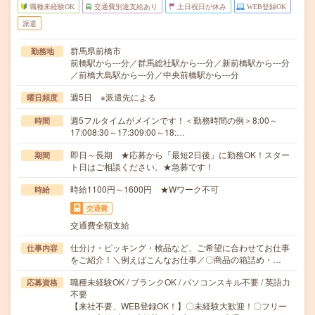
職種未経験OK
交通費別途支給あり
土日祝日が休み
WEB登録OK
派遣
群馬県前橋市
勤務地
前橋駅から---分／群馬総社駅から---分／新前橋駅から---分
／前橋大島駅から---分／中央前橋駅から---分
週5日 ※派遣先による
曜日頻度
週5フルタイムがメインです！＜勤務時間の例＞8:00～
時間
17:008:30～17:309:00～18:…
即日～長期 ★応募から「最短2日後」に勤務OK！スター
期間
ト日はご相談ください。★急募です！
時給1100円～1600円 ★Wワーク不可
時給
交通費
交通費全額支給
仕分け・ピッキング・検品など、ご希望に合わせてお仕事
仕事内容
をご紹介！＼例えばこんなお仕事／〇商品の箱詰め・…
職種未経験OK / ブランクOK / パソコンスキル不要 / 英語力
応募資格
不要
【来社不要、WEB登録OK！】〇未経験大歓迎！〇フリー