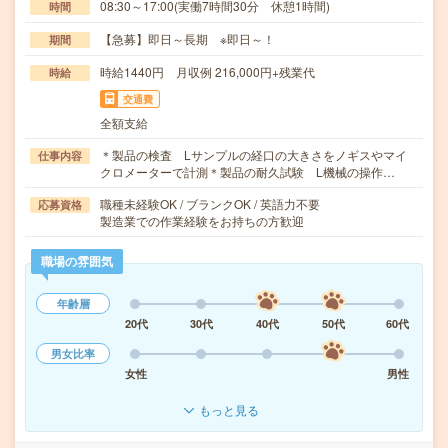
08:30～17:00(実働7時間30分 休憩1時間)
時間
【急募】即日～長期 ※即日～！
期間
時給1440円 月収例 216,000円+残業代
時給
交通費
全額支給
＊製品の検査 Lサンプルの経口の大きさをノギスやマイ
仕事内容
クロメーターで計測＊製品の耐久試験 L機械の操作…
職種未経験OK / ブランクOK / 英語力不要
応募資格
製造業での作業経験をお持ちの方歓迎
職場の雰囲気
年齢層
20代
30代
40代
50代
60代
男女比率
女性
男性
もっと見る