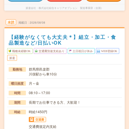
派遣会社
株式会社綜合キャリアオプション 製造事業部（全国）
未読
掲載日
2026/08/08
【経験がなくても大丈夫＊】組立・加工・食
品製造など/日払いOK
職種未経験OK
交通費別途支給あり
土日祝日が休み
WEB登録OK
派遣
群馬県邑楽郡
勤務地
川俣駅から車10分
月～金
曜日頻度
08:10～17:00
時間
長期でお仕事できる方、大歓迎！
期間
時給1450円
時給
交通費
交通費規定内支給