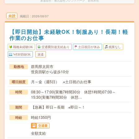
派遣会社
株式会社フレンドパーク 群馬本社
未読
掲載日
2026/08/07
【即日開始】未経験OK！制服あり！長期！軽
作業のお仕事
職種未経験OK
交通費別途支給あり
土日祝日が休み
残業なし
WEB登録OK
派遣
群馬県太田市
勤務地
世良田駅から徒歩10分
月～金（週5日） ※土日祝のお仕事
曜日頻度
08:30～17:00(実働7時間30分 休憩1時間)07:00～
時間
15:30(実働7時間30分 休憩…
【急募】即日～長期 ※即日～！
期間
時給1350円
時給
交通費
全額支給