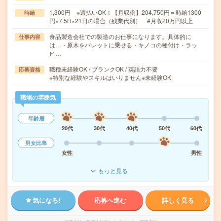
1,300円 ※週払いOK！【月収例】204,750円＝時給1300
時給
円×7.5H×21日の場合（残業代別） #月収20万円以上
食品製造会社での製造のお仕事になります。具体的に
仕事内容
は…・原木をパレットに乗せる・キノコの種付け・ラッ
ピ…
職種未経験OK / ブランクOK / 英語力不要
応募資格
※特別な経験やスキルはいりません※未経験OK
職場の雰囲気
年齢層
20代
30代
40代
50代
60代
男女比率
女性
男性
もっと見る
気になる!
応募へ進む
詳しく見る