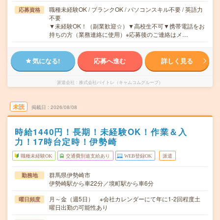
職種未経験OK / ブランクOK / パソコンスキル不要 / 英語力
応募資格
不要
▼未経験OK！（副業歓迎☆）▼高校生不可▼携帯電話をお
持ちの方（業務連絡に使用）※応募後のご連絡はメ…
気になる!
応募へ進む
詳しく見る
派遣会社
株式会社バイトレ（キャムコムグループ）
未読
掲載日
2026/08/08
時給1440円！長期！未経験OK！作業＆入
力！17時台定時！伊勢崎
職種未経験OK
交通費別途支給あり
WEB登録OK
派遣
群馬県伊勢崎市
勤務地
伊勢崎駅から車22分／境町駅から車6分
月～金（週5日） ※会社カレンダーにて年に1-2回程度土
曜日頻度
曜日出勤の可能性あり