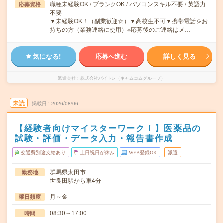
職種未経験OK / ブランクOK / パソコンスキル不要 / 英語力
応募資格
不要
▼未経験OK！（副業歓迎☆）▼高校生不可▼携帯電話をお
持ちの方（業務連絡に使用）※応募後のご連絡はメ…
気になる!
応募へ進む
詳しく見る
派遣会社
株式会社バイトレ（キャムコムグループ）
未読
掲載日
2026/08/06
【経験者向けマイスターワーク！】医薬品の
試験・評価・データ入力・報告書作成
交通費別途支給あり
土日祝日が休み
WEB登録OK
派遣
群馬県太田市
勤務地
世良田駅から車4分
月～金
曜日頻度
08:30～17:00
時間