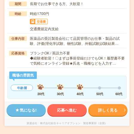
長期でお仕事できる方、大歓迎！
期間
時給1700円
時給
交通費
交通費規定内支給
医薬品の受託製造会社にて品質管理のお仕事・製品の試
仕事内容
験、評価(理化学試験、物性試験、外観試験)試験結果…
ブランクOK / 英語力不要
応募資格
◆経験者歓迎！〇まずは事前登録だけでもOK！履歴書不要
で気軽にオンライン登録★氏名・職種などを入力す…
職場の雰囲気
年齢層
20代
30代
40代
50代
60代
気になる!
応募へ進む
詳しく見る
派遣会社
株式会社綜合キャリアオプション 製造事業部（全国）