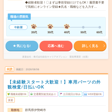
◆経験者歓迎！〇まずは事前登録だけでもOK！履歴書不要
で気軽にオンライン登録★氏名・職種などを入力す…
職場の雰囲気
年齢層
20代
30代
40代
50代
60代
気になる!
応募へ進む
詳しく見る
派遣会社
株式会社綜合キャリアオプション 製造事業部（全国）
未読
掲載日
2026/08/06
【未経験スタート大歓迎！】車用パーツの外
観検査/日払いOK
職種未経験OK
交通費別途支給あり
土日祝日が休み
WEB登録OK
派遣
群馬県伊勢崎市
勤務地