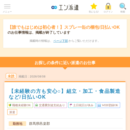
メニュー
気になる!
ログイン
検索
【誰でもはじめは初心者！】スプレー缶の梱包/日払いOK
のお仕事情報は、掲載が終了しています
掲載時の情報は、
ページ下部
からご覧いただけます。
お探しの条件に近い派遣のお仕事
未読
掲載日
2026/08/08
【未経験の方も安心○】組立・加工・食品製造
など/日払いOK
職種未経験OK
交通費別途支給あり
土日祝日が休み
WEB登録OK
派遣
群馬県邑楽郡
勤務地