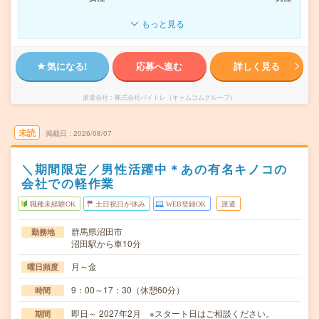
もっと見る
気になる!
応募へ進む
詳しく見る
派遣会社
株式会社バイトレ（キャムコムグループ）
未読
掲載日
2026/08/07
＼期間限定／男性活躍中＊あの有名キノコの
会社での軽作業
職種未経験OK
土日祝日が休み
WEB登録OK
派遣
群馬県沼田市
勤務地
沼田駅から車10分
月～金
曜日頻度
9：00～17：30（休憩60分）
時間
即日～ 2027年2月 ※スタート日はご相談ください。
期間