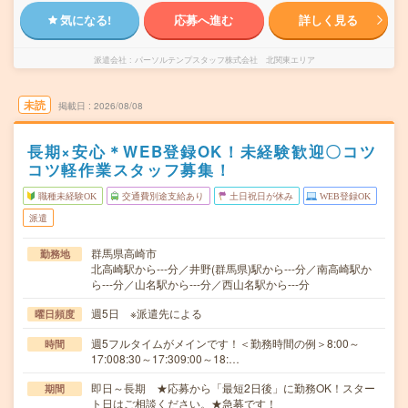
気になる!
応募へ進む
詳しく見る
派遣会社
パーソルテンプスタッフ株式会社 北関東エリア
未読
掲載日
2026/08/08
長期×安心＊WEB登録OK！未経験歓迎〇コツ
コツ軽作業スタッフ募集！
職種未経験OK
交通費別途支給あり
土日祝日が休み
WEB登録OK
派遣
群馬県高崎市
勤務地
北高崎駅から---分／井野(群馬県)駅から---分／南高崎駅か
ら---分／山名駅から---分／西山名駅から---分
週5日 ※派遣先による
曜日頻度
週5フルタイムがメインです！＜勤務時間の例＞8:00～
時間
17:008:30～17:309:00～18:…
即日～長期 ★応募から「最短2日後」に勤務OK！スター
期間
ト日はご相談ください。★急募です！