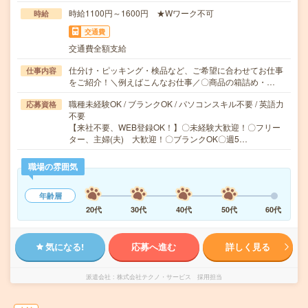
時給1100円～1600円 ★Wワーク不可
時給
交通費
交通費全額支給
仕分け・ピッキング・検品など、ご希望に合わせてお仕事
仕事内容
をご紹介！＼例えばこんなお仕事／〇商品の箱詰め・…
職種未経験OK / ブランクOK / パソコンスキル不要 / 英語力
応募資格
不要
【来社不要、WEB登録OK！】〇未経験大歓迎！〇フリー
ター、主婦(夫) 大歓迎！〇ブランクOK〇週5…
職場の雰囲気
年齢層
20代
30代
40代
50代
60代
気になる!
応募へ進む
詳しく見る
派遣会社
株式会社テクノ・サービス 採用担当