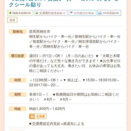
クシール貼り
職種未経験OK
交通費別途支給あり
土日祝日が休み
WEB登録OK
派遣
群馬県桐生市
勤務地
桐生駅からバイク・車---分／新桐生駅からバイク・車---分
／相老駅からバイク・車---分／桐生球場前駅からバイク・
車---分／西桐生駅からバイク・車---分
週0日～/月1日～OK！（月～日のあいだ）★「火曜と木曜
曜日頻度
の午後だけ」など色々な働き方ができます！★お仕事ゼロ
の週があっても大丈夫。働きたい日、お休みの希望はお気
軽にご相談ください！
＜1日3時間～OK！＞▼ 例えば… ▼15:00～18:0015:00～
時間
22:0017:00～22:…
単発1日～！ ★勤務開始日や期間はお気軽にご相談くだ
期間
さい！ ＃8月～ ＃9月～
時給1,300円～1,625円
時給
交通費
■ 交通費規定内支給 ※派遣先による