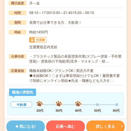
月～金
曜日頻度
08:10～17:0013:00～21:4015:20～00:10
時間
長期でお仕事できる方、大歓迎！
期間
時給1450円
時給
交通費
交通費規定内支給
・プラスチック製品の表面塗装作業(スプレー塗装・手作業
仕事内容
塗装)・塗装前の下地処理(洗浄・マスキング・研…
職種未経験OK / ブランクOK / 英語力不要
応募資格
◆未経験OK！〇まずは事前登録だけでもOK！履歴書不要
で気軽にオンライン登録★氏名・職種などを入力す…
職場の雰囲気
年齢層
20代
30代
40代
50代
60代
気になる!
応募へ進む
詳しく見る