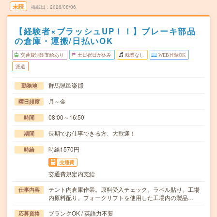
未読
掲載日
2026/08/06
【経験者×ブラッシュUP！！】ブレーキ部品
の倉庫・運搬/日払いOK
交通費別途支給あり
土日祝日が休み
残業なし
WEB登録OK
派遣
群馬県邑楽郡
勤務地
月～金
曜日頻度
08:00～16:50
時間
長期でお仕事できる方、大歓迎！
期間
時給1570円
時給
交通費
交通費規定内支給
テント内倉庫作業。原料受入チェック、ラベル貼り、工場
仕事内容
内原料配り。フォークリフトを使用した工場内の製品…
ブランクOK / 英語力不要
応募資格