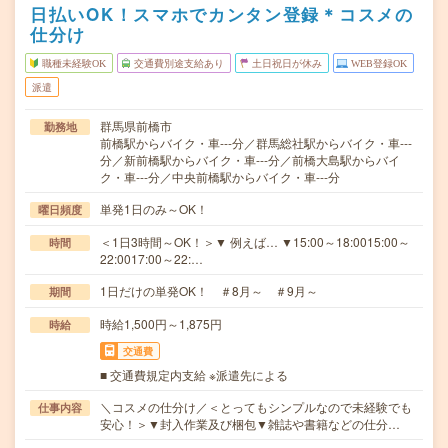
日払いOK！スマホでカンタン登録＊コスメの
仕分け
職種未経験OK
交通費別途支給あり
土日祝日が休み
WEB登録OK
派遣
群馬県前橋市
勤務地
前橋駅からバイク・車---分／群馬総社駅からバイク・車---
分／新前橋駅からバイク・車---分／前橋大島駅からバイ
ク・車---分／中央前橋駅からバイク・車---分
単発1日のみ～OK！
曜日頻度
＜1日3時間～OK！＞▼ 例えば… ▼15:00～18:0015:00～
時間
22:0017:00～22:…
1日だけの単発OK！ ＃8月～ ＃9月～
期間
時給1,500円～1,875円
時給
交通費
■ 交通費規定内支給 ※派遣先による
＼コスメの仕分け／＜とってもシンプルなので未経験でも
仕事内容
安心！＞▼封入作業及び梱包▼雑誌や書籍などの仕分…