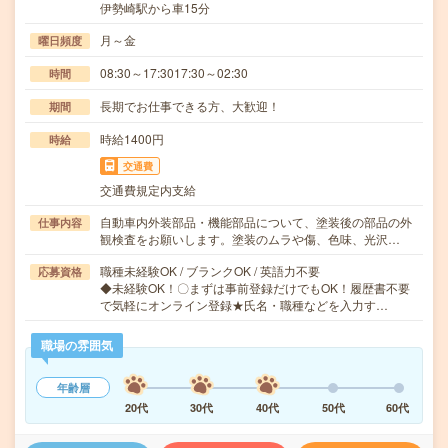
伊勢崎駅から車15分
月～金
曜日頻度
08:30～17:3017:30～02:30
時間
長期でお仕事できる方、大歓迎！
期間
時給1400円
時給
交通費
交通費規定内支給
自動車内外装部品・機能部品について、塗装後の部品の外
仕事内容
観検査をお願いします。塗装のムラや傷、色味、光沢…
職種未経験OK / ブランクOK / 英語力不要
応募資格
◆未経験OK！〇まずは事前登録だけでもOK！履歴書不要
で気軽にオンライン登録★氏名・職種などを入力す…
職場の雰囲気
年齢層
20代
30代
40代
50代
60代