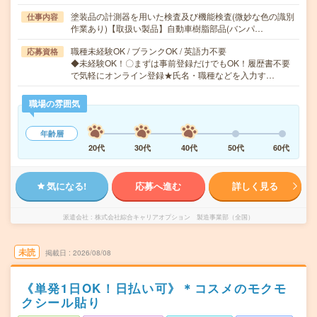
塗装品の計測器を用いた検査及び機能検査(微妙な色の識別
仕事内容
作業あり)【取扱い製品】自動車樹脂部品(バンパ…
職種未経験OK / ブランクOK / 英語力不要
応募資格
◆未経験OK！〇まずは事前登録だけでもOK！履歴書不要
で気軽にオンライン登録★氏名・職種などを入力す…
職場の雰囲気
年齢層
20代
30代
40代
50代
60代
気になる!
応募へ進む
詳しく見る
派遣会社
株式会社綜合キャリアオプション 製造事業部（全国）
未読
掲載日
2026/08/08
《単発1日OK！日払い可》＊コスメのモクモ
クシール貼り