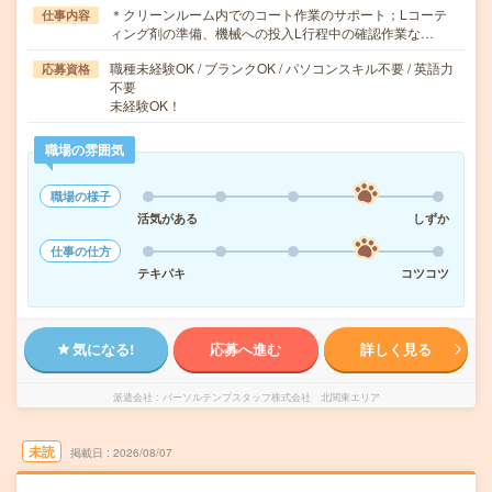
＊クリーンルーム内でのコート作業のサポート；Lコーテ
仕事内容
ィング剤の準備、機械への投入L行程中の確認作業な…
職種未経験OK / ブランクOK / パソコンスキル不要 / 英語力
応募資格
不要
未経験OK！
職場の雰囲気
職場の様子
活気がある
しずか
仕事の仕方
テキパキ
コツコツ
気になる!
応募へ進む
詳しく見る
派遣会社
パーソルテンプスタッフ株式会社 北関東エリア
未読
掲載日
2026/08/07