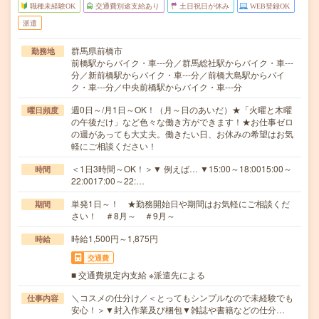
職種未経験OK
交通費別途支給あり
土日祝日が休み
WEB登録OK
派遣
群馬県前橋市
勤務地
前橋駅からバイク・車---分／群馬総社駅からバイク・車---
分／新前橋駅からバイク・車---分／前橋大島駅からバイ
ク・車---分／中央前橋駅からバイク・車---分
週0日～/月1日～OK！（月～日のあいだ）★「火曜と木曜
曜日頻度
の午後だけ」など色々な働き方ができます！★お仕事ゼロ
の週があっても大丈夫。働きたい日、お休みの希望はお気
軽にご相談ください！
＜1日3時間～OK！＞▼ 例えば… ▼15:00～18:0015:00～
時間
22:0017:00～22:…
単発1日～！ ★勤務開始日や期間はお気軽にご相談くだ
期間
さい！ ＃8月～ ＃9月～
時給1,500円～1,875円
時給
交通費
■ 交通費規定内支給 ※派遣先による
＼コスメの仕分け／＜とってもシンプルなので未経験でも
仕事内容
安心！＞▼封入作業及び梱包▼雑誌や書籍などの仕分…