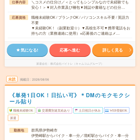
＼コスメの仕分け／＜とってもシンプルなので未経験でも
仕事内容
安心！＞▼封入作業及び梱包▼雑誌や書籍などの仕分…
職種未経験OK / ブランクOK / パソコンスキル不要 / 英語力
応募資格
不要
▼未経験OK！（副業歓迎☆）▼高校生不可▼携帯電話をお
持ちの方（業務連絡に使用）※応募後のご連絡はメ…
気になる!
応募へ進む
詳しく見る
派遣会社
株式会社バイトレ（キャムコムグループ）
未読
掲載日
2026/08/06
《単発1日OK！日払い可》＊DMのモクモクシ
ール貼り
職種未経験OK
交通費別途支給あり
土日祝日が休み
WEB登録OK
派遣
群馬県伊勢崎市
勤務地
伊勢崎駅からバイク・車---分／境町駅からバイク・車---分