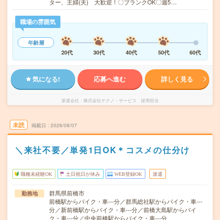
ター、主婦(夫) 大歓迎！〇ブランクOK〇週5…
職場の雰囲気
年齢層
20代
30代
40代
50代
60代
気になる!
応募へ進む
詳しく見る
派遣会社
株式会社テクノ・サービス 採用担当
未読
掲載日
2026/08/07
＼来社不要／単発1日OK＊コスメの仕分け
職種未経験OK
土日祝日が休み
WEB登録OK
派遣
群馬県前橋市
勤務地
前橋駅からバイク・車---分／群馬総社駅からバイク・車---
分／新前橋駅からバイク・車---分／前橋大島駅からバイ
ク・車---分／中央前橋駅からバイク・車---分