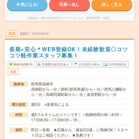
気になる!
応募へ進む
詳しく見る
派遣会社
株式会社綜合キャリアオプション 製造事業部（全国）
未読
掲載日
2026/08/06
長期×安心＊WEB登録OK！未経験歓迎〇コツ
コツ軽作業スタッフ募集！
職種未経験OK
交通費別途支給あり
土日祝日が休み
WEB登録OK
派遣
群馬県高崎市
勤務地
高崎駅から---分／新町(群馬県)駅から---分／群馬八幡駅か
ら---分／高崎問屋町駅から---分／倉賀野駅から---分
週5日 ※派遣先による
曜日頻度
週5フルタイムがメインです！＜勤務時間の例＞8:00～
時間
17:008:30～17:309:00～18:…
即日～長期 ★応募から「最短2日後」に勤務OK！スター
期間
ト日はご相談ください。★急募です！