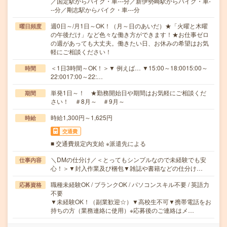
／国定駅からバイク・車---分／新伊勢崎駅からバイク・車-
--分／剛志駅からバイク・車---分
週0日～/月1日～OK！（月～日のあいだ）★「火曜と木曜
曜日頻度
の午後だけ」など色々な働き方ができます！★お仕事ゼロ
の週があっても大丈夫。働きたい日、お休みの希望はお気
軽にご相談ください！
＜1日3時間～OK！＞▼ 例えば… ▼15:00～18:0015:00～
時間
22:0017:00～22:…
単発1日～！ ★勤務開始日や期間はお気軽にご相談くだ
期間
さい！ ＃8月～ ＃9月～
時給1,300円～1,625円
時給
交通費
■ 交通費規定内支給 ※派遣先による
＼DMの仕分け／＜とってもシンプルなので未経験でも安
仕事内容
心！＞▼封入作業及び梱包▼雑誌や書籍などの仕分け…
職種未経験OK / ブランクOK / パソコンスキル不要 / 英語力
応募資格
不要
▼未経験OK！（副業歓迎☆）▼高校生不可▼携帯電話をお
持ちの方（業務連絡に使用）※応募後のご連絡はメ…