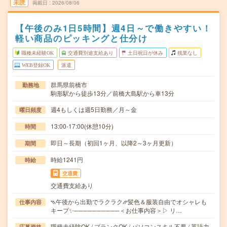
未読
掲載日
2026/08/06
【午後のみ1日5時間】週4日～で働きやすい！
軽い商品のピッキングと仕分け
職種未経験OK
交通費別途支給あり
土日祝日が休み
残業なし
WEB登録OK
派遣
群馬県前橋市
勤務地
駒形駅から徒歩13分／前橋大島駅から車13分
週4もしくは週5日勤務／月～金
曜日頻度
13:00-17:00(休憩10分)
時間
即日～長期（初回1ヶ月、以降2～3ヶ月更新）
期間
時給1241円
時給
交通費
交通費支給あり
⳹午後から出勤でラクラク⳼髪色＆服装自由でオシャレも
仕事内容
キープ✨──────────＜お仕事内容＞▷ リ…
職種未経験OK / ブランクOK / パソコンスキル不要 / 英語力
応募資格