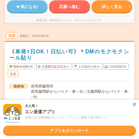
気になる!
応募へ進む
詳しく見る
派遣会社
株式会社バイトレ（キャムコムグループ）
未読
掲載日
2026/08/06
《単発1日OK！日払い可》＊DMのモクモクシ
ール貼り
職種未経験OK
交通費別途支給あり
土日祝日が休み
WEB登録OK
派遣
群馬県藤岡市
勤務地
群馬藤岡駅からバイク・車---分／北藤岡駅からバイク・車-
--分
大人気！
週0日～/月1日～OK！（月～日のあいだ）★「火曜と木曜
曜日頻度
エン派遣アプリ
の午後だけ」など色々な働き方ができます！★お仕事ゼロ
の週があっても大丈夫。働きたい日、お休みの希望はお気
派遣のお仕事情報がたくさん！プッシュ通知で受け取ろう！
軽にご相談ください！
アプリをダウンロード
＜1日3時間～OK！＞▼ 例えば… ▼15:00～18:0015:00～
時間
22:0017:00～22:…