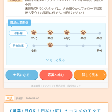
不要
未経験OK ランスタッドは、きめ細やかなフォローで就業
後も安心！お気軽に何でもご相談ください！
職場の雰囲気
年齢層
20代
30代
40代
50代
60代
男女比率
女性
男性
もっと見る
気になる!
応募へ進む
詳しく見る
派遣会社
ランスタッド株式会社 北関東エリア
未読
掲載日
2026/08/06
《単発1日OK！日払い可》＊コスメのモクモ