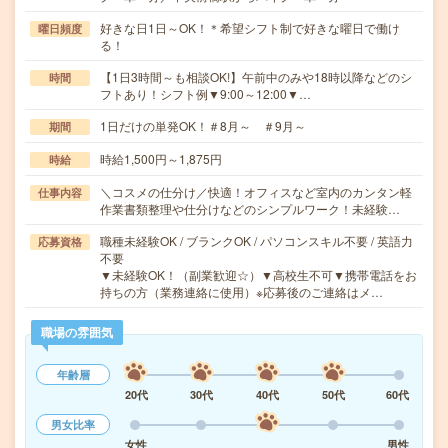
好きな日1日～OK！＊希望シフト制で好きな曜日で働け
曜日頻度
る！
【1日3時間～も相談OK!】午前中のみや18時以降などのシ
時間
フトあり！シフト例▼9:00～12:00▼…
1日だけの単発OK！＃8月～ ＃9月～
期間
時給1,500円～1,875円
時給
＼コスメの仕分け／快適！オフィスなど室内のカンタン軽
仕事内容
作業書類整理や仕分けなどのシンプルワーク！未経験…
職種未経験OK / ブランクOK / パソコンスキル不要 / 英語力
応募資格
不要
▼未経験OK！（副業歓迎☆）▼高校生不可▼携帯電話をお
持ちの方（業務連絡に使用）※応募後のご連絡はメ…
職場の雰囲気
年齢層
20代
30代
40代
50代
60代
男女比率
女性
男性