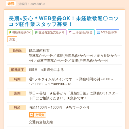
未読
掲載日
2026/08/08
長期×安心＊WEB登録OK！未経験歓迎〇コツ
コツ軽作業スタッフ募集！
職種未経験OK
交通費別途支給あり
土日祝日が休み
WEB登録OK
派遣
群馬県館林市
勤務地
館林駅から---分／成島(群馬県)駅から---分／多々良駅から--
-分／茂林寺前駅から---分／渡瀬(群馬県)駅から---分
週5日 ※派遣先による
曜日頻度
週5フルタイムがメインです！＜勤務時間の例＞8:00～
時間
17:008:30～17:309:00～18:…
即日～長期 ★応募から「最短2日後」に勤務OK！スター
期間
ト日はご相談ください。★急募です！
時給1100円～1600円 ★Wワーク不可
時給
交通費
交通費全額支給