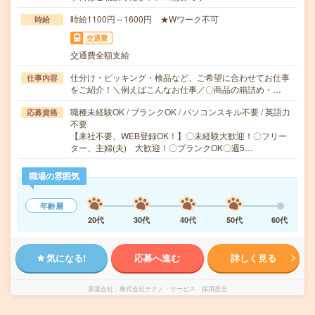
時給1100円～1600円 ★Wワーク不可
時給
交通費
交通費全額支給
仕分け・ピッキング・検品など、ご希望に合わせてお仕事
仕事内容
をご紹介！＼例えばこんなお仕事／〇商品の箱詰め・…
職種未経験OK / ブランクOK / パソコンスキル不要 / 英語力
応募資格
不要
【来社不要、WEB登録OK！】〇未経験大歓迎！〇フリー
ター、主婦(夫) 大歓迎！〇ブランクOK〇週5…
職場の雰囲気
年齢層
20代
30代
40代
50代
60代
気になる!
応募へ進む
詳しく見る
派遣会社
株式会社テクノ・サービス 採用担当