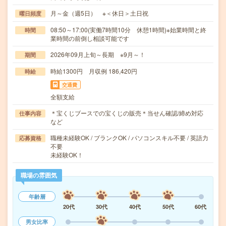
月～金（週5日） ※＜休日＞土日祝
曜日頻度
08:50～17:00(実働7時間10分 休憩1時間)※始業時間と終
時間
業時間の前倒し相談可能です
2026年09月上旬～長期 ※9月～！
期間
時給1300円 月収例 186,420円
時給
交通費
全額支給
＊宝くじブースでの宝くじの販売＊当せん確認/締め対応
仕事内容
など
職種未経験OK / ブランクOK / パソコンスキル不要 / 英語力
応募資格
不要
未経験OK！
職場の雰囲気
年齢層
20代
30代
40代
50代
60代
男女比率