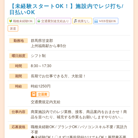
【未経験スタートOK！】施設内でレジ打ち/
日払いOK
職種未経験OK
交通費別途支給あり
残業なし
WEB登録OK
派遣
群馬県甘楽郡
勤務地
上州福島駅から車5分
シフト制
曜日頻度
8:30～17:30
時間
長期でお仕事できる方、大歓迎！
期間
時給1250円
時給
交通費
交通費規定内支給
商業施設内でのレジ業務、接客、商品案内をおまかせ！商
仕事内容
品を並べたり、補充する作業もお願いしますやりがい…
職種未経験OK / ブランクOK / パソコンスキル不要 / 英語力
応募資格
不要
◆未経験OK！〇まずは事前登録だけでもOK！履歴書不要