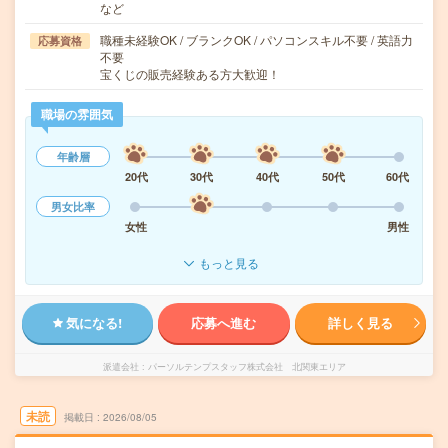
など
職種未経験OK / ブランクOK / パソコンスキル不要 / 英語力
応募資格
不要
宝くじの販売経験ある方大歓迎！
職場の雰囲気
年齢層
20代
30代
40代
50代
60代
男女比率
女性
男性
もっと見る
気になる!
応募へ進む
詳しく見る
派遣会社
パーソルテンプスタッフ株式会社 北関東エリア
未読
掲載日
2026/08/05