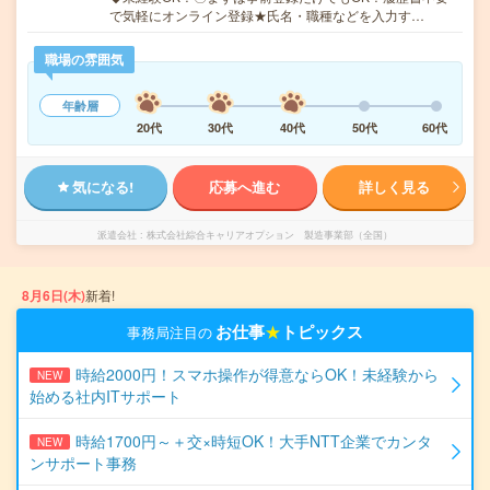
で気軽にオンライン登録★氏名・職種などを入力す…
職場の雰囲気
年齢層
20代
30代
40代
50代
60代
気になる!
応募へ進む
詳しく見る
派遣会社
株式会社綜合キャリアオプション 製造事業部（全国）
8月6日(木)
新着!
お仕事
★
トピックス
事務局注目の
時給2000円！スマホ操作が得意ならOK！未経験から
NEW
始める社内ITサポート
時給1700円～＋交×時短OK！大手NTT企業でカンタ
NEW
ンサポート事務