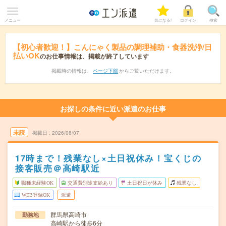
メニュー
気になる!
ログイン
検索
【初心者歓迎！】こんにゃく製品の調理補助・食器洗浄/日
払いOK
のお仕事情報は、掲載が終了しています
掲載時の情報は、
ページ下部
からご覧いただけます。
お探しの条件に近い派遣のお仕事
未読
掲載日
2026/08/07
17時まで！残業なし×土日祝休み！宝くじの
接客販売＠高崎駅近
職種未経験OK
交通費別途支給あり
土日祝日が休み
残業なし
WEB登録OK
派遣
群馬県高崎市
勤務地
高崎駅から徒歩6分