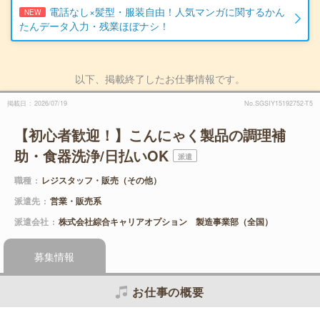
電話なし×髪型・服装自由！人気マンガに関するかん
NEW
たんデータ入力・残業ほぼナシ！
以下、掲載終了したお仕事情報です。
掲載日
2026/07/19
No.SGSIY15192752-T5
【初心者歓迎！】こんにゃく製品の調理補
助・食器洗浄/日払いOK
派遣
職種
レジスタッフ・販売（その他）
派遣先
営業・販売系
派遣会社
株式会社綜合キャリアオプション 製造事業部（全国）
募集情報
お仕事の概要