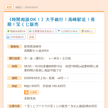
未読
掲載日
2026/08/05
《時間相談OK！》大手銀行！高崎駅近！長
期！宝くじ販売
職種未経験OK
交通費別途支給あり
土日祝日が休み
残業なし
WEB登録OK
派遣
群馬県高崎市
勤務地
高崎駅から徒歩6分
月～金（週5日） ※＜休日＞土日祝
曜日頻度
08:50～16:00(実働6時間10分 休憩1時間)※始業時間と終
時間
業時間の前倒し相談可能です
2026年09月上旬～長期 ※9月～！
期間
時給1300円 月収例 160,420円
時給
交通費
全額支給
＊宝くじブースでの宝くじの販売＊当せん確認/締め対応
仕事内容