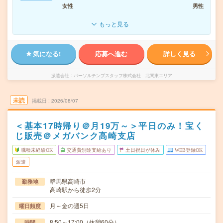
女性
男性
もっと見る
気になる!
応募へ進む
詳しく見る
派遣会社
パーソルテンプスタッフ株式会社 北関東エリア
未読
掲載日
2026/08/07
＜基本17時帰り＠月19万～＞平日のみ！宝く
じ販売＠メガバンク高崎支店
職種未経験OK
交通費別途支給あり
土日祝日が休み
WEB登録OK
派遣
群馬県高崎市
勤務地
高崎駅から徒歩2分
月～金の週5日
曜日頻度
8:50～17:00（休憩60分）
時間