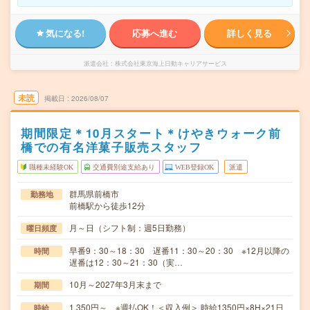
気になる!
応募へ進む
詳しく見る
派遣会社
株式会社東京海上日動キャリアサービス
未読
掲載日
2026/08/07
期間限定＊10月スタート＊けやきウォーク前
橋での有名洋菓子販売スタッフ
職種未経験OK
交通費別途支給あり
WEB登録OK
派遣
群馬県前橋市
勤務地
前橋駅から徒歩12分
月～日（シフト制：週5日勤務）
曜日頻度
早番9：30～18：30 遅番11：30～20：30 ※12月以降の
時間
遅番は12：30～21：30（実…
10月～2027年3月末まで
期間
1,350円～ ※週払OK！＜収入例＞ 時給1350円×8H×21日
時給