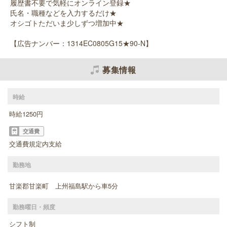
履歴書不要で気軽にオンライン登録★
氏名・職種などを入力するだけ★
オシゴトただいま少しずつ増加中★
【広告ナンバー：1314EC0805G15★90-N】
募集情報
時給
時給1250円
交通費
交通費規定内支給
勤務地
甘楽郡甘楽町 上州福島駅から車5分
勤務曜日・頻度
シフト制