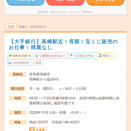
派遣会社
株式会社フレンドパーク 群馬本社
未読
掲載日
2026/08/05
【大手銀行】高崎駅近！長期！宝くじ販売の
お仕事！残業なし
職種未経験OK
交通費別途支給あり
土日祝日が休み
残業なし
WEB登録OK
派遣
群馬県高崎市
勤務地
高崎駅から徒歩6分
月～金（週5日） ※＜休日＞土日祝
曜日頻度
08:50～17:00(実働7時間10分 休憩1時間)※始業時間と終
時間
業時間の前倒し相談可能です
2026年10月上旬～長期 ※10月～！
期間
時給1300円 月収例 186,420円
時給
交通費