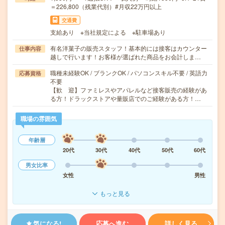
＝226,800（残業代別）#月収22万円以上
交通費
支給あり ※当社規定による ※駐車場あり
有名洋菓子の販売スタッフ！基本的には接客はカウンター
仕事内容
越しで行います！お客様が選ばれた商品をお会計しま…
職種未経験OK / ブランクOK / パソコンスキル不要 / 英語力
応募資格
不要
【歓 迎】ファミレスやアパレルなど接客販売の経験があ
る方！ドラックストアや量販店でのご経験がある方！…
職場の雰囲気
年齢層
20代
30代
40代
50代
60代
男女比率
女性
男性
もっと見る
気になる!
応募へ進む
詳しく見る