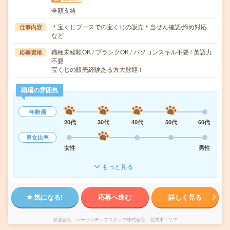
全額支給
＊宝くじブースでの宝くじの販売＊当せん確認/締め対応
仕事内容
など
職種未経験OK / ブランクOK / パソコンスキル不要 / 英語力
応募資格
不要
宝くじの販売経験ある方大歓迎！
職場の雰囲気
年齢層
20代
30代
40代
50代
60代
男女比率
女性
男性
もっと見る
気になる!
応募へ進む
詳しく見る
派遣会社
パーソルテンプスタッフ株式会社 北関東エリア