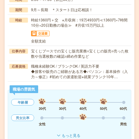
9月～長期 ＊スタート日は応相談！
期間
時給1360円＋交 ※月収例：19万4933円≪1360円×7時間
時給
10分×20日勤務の場合≫ #月収15万円以上
交通費
全額支給
宝くじブースでの宝くじ販売業務○宝くじの販売○売った枚
仕事内容
数や当選枚数の確認○締め作業など
職種未経験OK / ブランクOK / 英語力不要
応募資格
◆接客や販売のご経験がある方◆パソコン：基本操作（入
力～修正）#初めての派遣歓迎※就業ブランク10年…
職場の雰囲気
年齢層
20代
30代
40代
50代
60代
男女比率
女性
男性
もっと見る