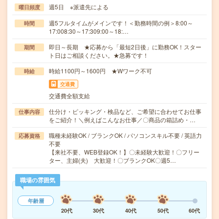
週5日 ※派遣先による
曜日頻度
週5フルタイムがメインです！＜勤務時間の例＞8:00～
時間
17:008:30～17:309:00～18:…
即日～長期 ★応募から「最短2日後」に勤務OK！スター
期間
ト日はご相談ください。★急募です！
時給1100円～1600円 ★Wワーク不可
時給
交通費
交通費全額支給
仕分け・ピッキング・検品など、ご希望に合わせてお仕事
仕事内容
をご紹介！＼例えばこんなお仕事／〇商品の箱詰め・…
職種未経験OK / ブランクOK / パソコンスキル不要 / 英語力
応募資格
不要
【来社不要、WEB登録OK！】〇未経験大歓迎！〇フリー
ター、主婦(夫) 大歓迎！〇ブランクOK〇週5…
職場の雰囲気
年齢層
20代
30代
40代
50代
60代