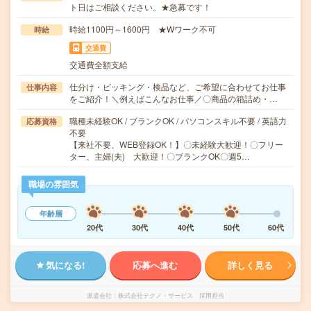
ト日はご相談ください。★急募です！
時給1100円～1600円 ★Wワーク不可
時給
交通費
交通費全額支給
仕分け・ピッキング・検品など、ご希望に合わせてお仕事
仕事内容
をご紹介！＼例えばこんなお仕事／〇商品の箱詰め・…
職種未経験OK / ブランクOK / パソコンスキル不要 / 英語力
応募資格
不要
【来社不要、WEB登録OK！】〇未経験大歓迎！〇フリー
ター、主婦(夫) 大歓迎！〇ブランクOK〇週5…
職場の雰囲気
年齢層
20代
30代
40代
50代
60代
気になる!
応募へ進む
詳しく見る
派遣会社
株式会社テクノ・サービス 採用担当