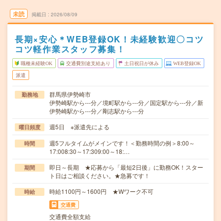
未読
掲載日
2026/08/09
長期×安心＊WEB登録OK！未経験歓迎〇コツ
コツ軽作業スタッフ募集！
職種未経験OK
交通費別途支給あり
土日祝日が休み
WEB登録OK
派遣
群馬県伊勢崎市
勤務地
伊勢崎駅から---分／境町駅から---分／国定駅から---分／新
伊勢崎駅から---分／剛志駅から---分
週5日 ※派遣先による
曜日頻度
週5フルタイムがメインです！＜勤務時間の例＞8:00～
時間
17:008:30～17:309:00～18:…
即日～長期 ★応募から「最短2日後」に勤務OK！スター
期間
ト日はご相談ください。★急募です！
時給1100円～1600円 ★Wワーク不可
時給
交通費
交通費全額支給