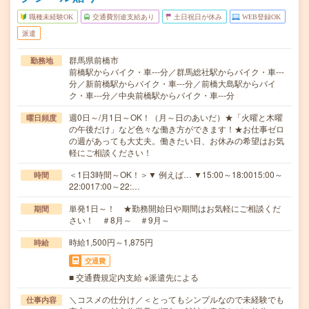
職種未経験OK
交通費別途支給あり
土日祝日が休み
WEB登録OK
派遣
群馬県前橋市
勤務地
前橋駅からバイク・車---分／群馬総社駅からバイク・車---
分／新前橋駅からバイク・車---分／前橋大島駅からバイ
ク・車---分／中央前橋駅からバイク・車---分
週0日～/月1日～OK！（月～日のあいだ）★「火曜と木曜
曜日頻度
の午後だけ」など色々な働き方ができます！★お仕事ゼロ
の週があっても大丈夫。働きたい日、お休みの希望はお気
軽にご相談ください！
＜1日3時間～OK！＞▼ 例えば… ▼15:00～18:0015:00～
時間
22:0017:00～22:…
単発1日～！ ★勤務開始日や期間はお気軽にご相談くだ
期間
さい！ ＃8月～ ＃9月～
時給1,500円～1,875円
時給
交通費
■ 交通費規定内支給 ※派遣先による
＼コスメの仕分け／＜とってもシンプルなので未経験でも
仕事内容