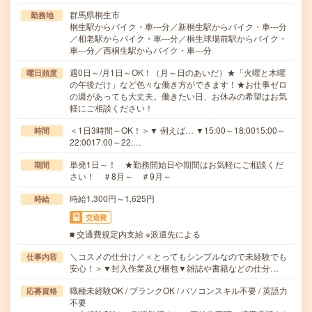
群馬県桐生市
勤務地
桐生駅からバイク・車---分／新桐生駅からバイク・車---分
／相老駅からバイク・車---分／桐生球場前駅からバイク・
車---分／西桐生駅からバイク・車---分
週0日～/月1日～OK！（月～日のあいだ）★「火曜と木曜
曜日頻度
の午後だけ」など色々な働き方ができます！★お仕事ゼロ
の週があっても大丈夫。働きたい日、お休みの希望はお気
軽にご相談ください！
＜1日3時間～OK！＞▼ 例えば… ▼15:00～18:0015:00～
時間
22:0017:00～22:…
単発1日～！ ★勤務開始日や期間はお気軽にご相談くだ
期間
さい！ ＃8月～ ＃9月～
時給1,300円～1,625円
時給
交通費
■ 交通費規定内支給 ※派遣先による
＼コスメの仕分け／＜とってもシンプルなので未経験でも
仕事内容
安心！＞▼封入作業及び梱包▼雑誌や書籍などの仕分…
職種未経験OK / ブランクOK / パソコンスキル不要 / 英語力
応募資格
不要