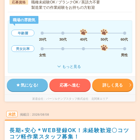
職種未経験OK / ブランクOK / 英語力不要
応募資格
製造業での作業経験をお持ちの方歓迎
職場の雰囲気
年齢層
20代
30代
40代
50代
60代
男女比率
女性
男性
もっと見る
気になる!
応募へ進む
詳しく見る
派遣会社
パーソルテンプスタッフ株式会社 北関東エリア
未読
掲載日
2026/08/08
長期×安心＊WEB登録OK！未経験歓迎〇コツ
コツ軽作業スタッフ募集！