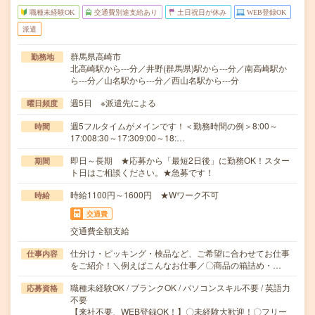
職種未経験OK
交通費別途支給あり
土日祝日が休み
WEB登録OK
派遣
群馬県高崎市
勤務地
北高崎駅から---分／井野(群馬県)駅から---分／南高崎駅か
ら---分／山名駅から---分／西山名駅から---分
週5日 ※派遣先による
曜日頻度
週5フルタイムがメインです！＜勤務時間の例＞8:00～
時間
17:008:30～17:309:00～18:…
即日～長期 ★応募から「最短2日後」に勤務OK！スター
期間
ト日はご相談ください。★急募です！
時給1100円～1600円 ★Wワーク不可
時給
交通費
交通費全額支給
仕分け・ピッキング・検品など、ご希望に合わせてお仕事
仕事内容
をご紹介！＼例えばこんなお仕事／〇商品の箱詰め・…
職種未経験OK / ブランクOK / パソコンスキル不要 / 英語力
応募資格
不要
【来社不要、WEB登録OK！】〇未経験大歓迎！〇フリー