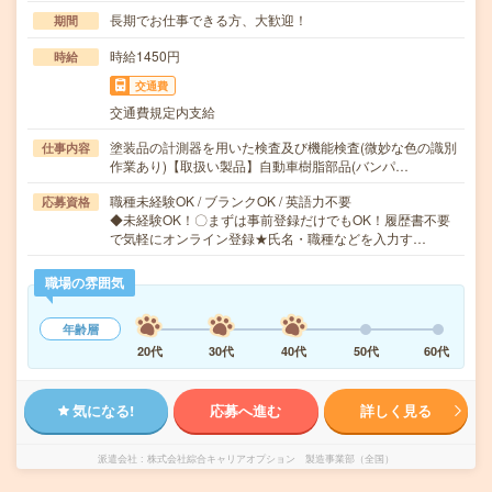
長期でお仕事できる方、大歓迎！
期間
時給1450円
時給
交通費
交通費規定内支給
塗装品の計測器を用いた検査及び機能検査(微妙な色の識別
仕事内容
作業あり)【取扱い製品】自動車樹脂部品(バンパ…
職種未経験OK / ブランクOK / 英語力不要
応募資格
◆未経験OK！〇まずは事前登録だけでもOK！履歴書不要
で気軽にオンライン登録★氏名・職種などを入力す…
職場の雰囲気
年齢層
20代
30代
40代
50代
60代
気になる!
応募へ進む
詳しく見る
派遣会社
株式会社綜合キャリアオプション 製造事業部（全国）