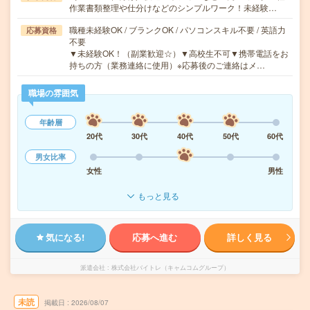
作業書類整理や仕分けなどのシンプルワーク！未経験…
職種未経験OK / ブランクOK / パソコンスキル不要 / 英語力
応募資格
不要
▼未経験OK！（副業歓迎☆）▼高校生不可▼携帯電話をお
持ちの方（業務連絡に使用）※応募後のご連絡はメ…
職場の雰囲気
年齢層
20代
30代
40代
50代
60代
男女比率
女性
男性
もっと見る
気になる!
応募へ進む
詳しく見る
派遣会社
株式会社バイトレ（キャムコムグループ）
未読
掲載日
2026/08/07