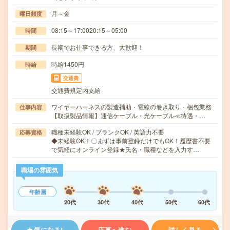
月～金
曜日頻度
08:15～17:0020:15～05:00
時間
長期でお仕事できる方、大歓迎！
期間
時給1450円
時給
交通費
交通費規定内支給
ワイヤーハーネスの製造補助・電線の巻き取り・梱包業務
仕事内容
【取扱製品情報】通信ケーブル・光ケーブル≪待遇・…
職種未経験OK / ブランクOK / 英語力不要
応募資格
◆未経験OK！〇まずは事前登録だけでもOK！履歴書不要
で気軽にオンライン登録★氏名・職種などを入力す…
職場の雰囲気
年齢層
20代
30代
40代
50代
60代
気になる!
応募へ進む
詳しく見る