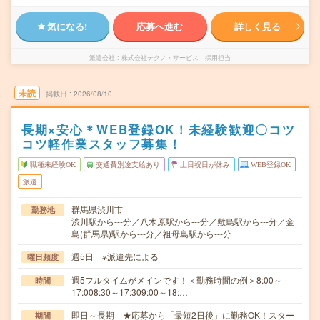
気になる!
応募へ進む
詳しく見る
派遣会社
株式会社テクノ・サービス 採用担当
未読
掲載日
2026/08/10
長期×安心＊WEB登録OK！未経験歓迎〇コツ
コツ軽作業スタッフ募集！
職種未経験OK
交通費別途支給あり
土日祝日が休み
WEB登録OK
派遣
群馬県渋川市
勤務地
渋川駅から---分／八木原駅から---分／敷島駅から---分／金
島(群馬県)駅から---分／祖母島駅から---分
週5日 ※派遣先による
曜日頻度
週5フルタイムがメインです！＜勤務時間の例＞8:00～
時間
17:008:30～17:309:00～18:…
即日～長期 ★応募から「最短2日後」に勤務OK！スター
期間