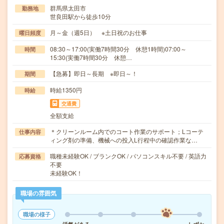
群馬県太田市
勤務地
世良田駅から徒歩10分
月～金（週5日） ※土日祝のお仕事
曜日頻度
08:30～17:00(実働7時間30分 休憩1時間)07:00～
時間
15:30(実働7時間30分 休憩…
【急募】即日～長期 ※即日～！
期間
時給1350円
時給
交通費
全額支給
＊クリーンルーム内でのコート作業のサポート；Lコーテ
仕事内容
ィング剤の準備、機械への投入L行程中の確認作業な…
職種未経験OK / ブランクOK / パソコンスキル不要 / 英語力
応募資格
不要
未経験OK！
職場の雰囲気
職場の様子