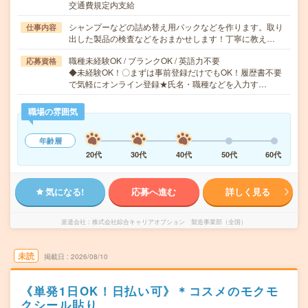
交通費規定内支給
シャンプーなどの詰め替え用パックなどを作ります。取り
仕事内容
出した製品の検査などをおまかせします！丁寧に教え…
職種未経験OK / ブランクOK / 英語力不要
応募資格
◆未経験OK！〇まずは事前登録だけでもOK！履歴書不要
で気軽にオンライン登録★氏名・職種などを入力す…
職場の雰囲気
年齢層
20代
30代
40代
50代
60代
気になる!
応募へ進む
詳しく見る
派遣会社
株式会社綜合キャリアオプション 製造事業部（全国）
未読
掲載日
2026/08/10
《単発1日OK！日払い可》＊コスメのモクモ
クシール貼り