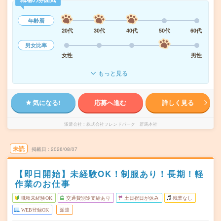
年齢層
20代
30代
40代
50代
60代
男女比率
女性
男性
もっと見る
気になる!
応募へ進む
詳しく見る
派遣会社
株式会社フレンドパーク 群馬本社
未読
掲載日
2026/08/07
【即日開始】未経験OK！制服あり！長期！軽
作業のお仕事
職種未経験OK
交通費別途支給あり
土日祝日が休み
残業なし
WEB登録OK
派遣