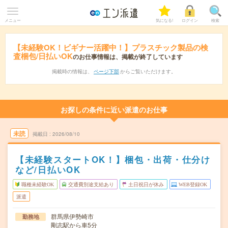
メニュー
気になる!
ログイン
検索
【未経験OK！ビギナー活躍中！】プラスチック製品の検
査梱包/日払いOK
のお仕事情報は、掲載が終了しています
掲載時の情報は、
ページ下部
からご覧いただけます。
お探しの条件に近い派遣のお仕事
未読
掲載日
2026/08/10
【未経験スタートOK！】梱包・出荷・仕分け
など/日払いOK
職種未経験OK
交通費別途支給あり
土日祝日が休み
WEB登録OK
派遣
群馬県伊勢崎市
勤務地
剛志駅から車5分