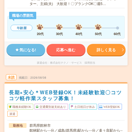
ター、主婦(夫) 大歓迎！〇ブランクOK〇週5…
職場の雰囲気
年齢層
20代
30代
40代
50代
60代
気になる!
応募へ進む
詳しく見る
派遣会社
株式会社テクノ・サービス 採用担当
未読
掲載日
2026/08/08
長期×安心＊WEB登録OK！未経験歓迎〇コツ
コツ軽作業スタッフ募集！
職種未経験OK
交通費別途支給あり
土日祝日が休み
WEB登録OK
派遣
群馬県館林市
勤務地
館林駅から---分／成島(群馬県)駅から---分／多々良駅から--