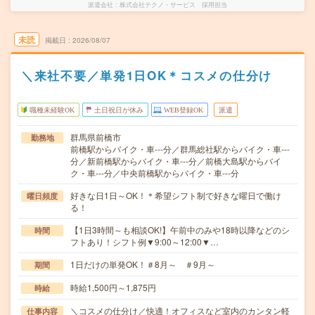
派遣会社
株式会社テクノ・サービス 採用担当
未読
掲載日
2026/08/07
＼来社不要／単発1日OK＊コスメの仕分け
職種未経験OK
土日祝日が休み
WEB登録OK
派遣
群馬県前橋市
勤務地
前橋駅からバイク・車---分／群馬総社駅からバイク・車---
分／新前橋駅からバイク・車---分／前橋大島駅からバイ
ク・車---分／中央前橋駅からバイク・車---分
好きな日1日～OK！＊希望シフト制で好きな曜日で働け
曜日頻度
る！
【1日3時間～も相談OK!】午前中のみや18時以降などのシ
時間
フトあり！シフト例▼9:00～12:00▼…
1日だけの単発OK！＃8月～ ＃9月～
期間
時給1,500円～1,875円
時給
＼コスメの仕分け／快適！オフィスなど室内のカンタン軽
仕事内容