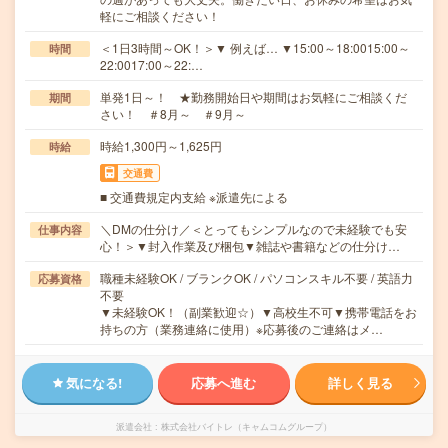
軽にご相談ください！
＜1日3時間～OK！＞▼ 例えば… ▼15:00～18:0015:00～
時間
22:0017:00～22:…
単発1日～！ ★勤務開始日や期間はお気軽にご相談くだ
期間
さい！ ＃8月～ ＃9月～
時給1,300円～1,625円
時給
交通費
■ 交通費規定内支給 ※派遣先による
＼DMの仕分け／＜とってもシンプルなので未経験でも安
仕事内容
心！＞▼封入作業及び梱包▼雑誌や書籍などの仕分け…
職種未経験OK / ブランクOK / パソコンスキル不要 / 英語力
応募資格
不要
▼未経験OK！（副業歓迎☆）▼高校生不可▼携帯電話をお
持ちの方（業務連絡に使用）※応募後のご連絡はメ…
気になる!
応募へ進む
詳しく見る
派遣会社
株式会社バイトレ（キャムコムグループ）