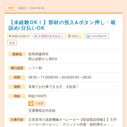
未読
掲載日
2026/08/09
【未経験OK！】部材の投入&ボタン押し・箱
詰め/日払いOK
職種未経験OK
交通費別途支給あり
残業なし
WEB登録OK
派遣
群馬県藤岡市
勤務地
西山名駅から車5分
シフト制
曜日頻度
08:00～17:0008:00～20:0020:00～08:00
時間
長期でお仕事できる方、大歓迎！
期間
時給1500円
時給
交通費
交通費規定内支給
文房具等の成形機械オペレーター【取扱製品情報】】大手
仕事内容
メーカーボールペン、マジック≪待遇・福利厚生≫・…