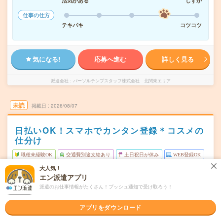
活気がある
しずか
仕事の仕方
テキパキ
コツコツ
気になる!
応募へ進む
詳しく見る
派遣会社
パーソルテンプスタッフ株式会社 北関東エリア
未読
掲載日
2026/08/07
日払いOK！スマホでカンタン登録＊コスメの
仕分け
職種未経験OK
交通費別途支給あり
土日祝日が休み
WEB登録OK
派遣
大人気！
エン派遣アプリ
群馬県前橋市
勤務地
派遣のお仕事情報がたくさん！プッシュ通知で受け取ろう！
前橋駅からバイク・車---分／群馬総社駅からバイク・車---
分／新前橋駅からバイク・車---分／前橋大島駅からバイ
アプリをダウンロード
ク・車---分／中央前橋駅からバイク・車---分