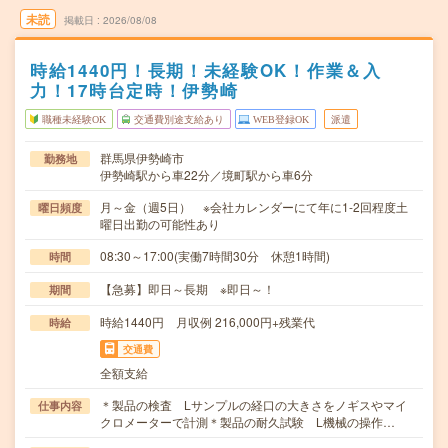
未読
掲載日
2026/08/08
時給1440円！長期！未経験OK！作業＆入
力！17時台定時！伊勢崎
職種未経験OK
交通費別途支給あり
WEB登録OK
派遣
群馬県伊勢崎市
勤務地
伊勢崎駅から車22分／境町駅から車6分
月～金（週5日） ※会社カレンダーにて年に1-2回程度土
曜日頻度
曜日出勤の可能性あり
08:30～17:00(実働7時間30分 休憩1時間)
時間
【急募】即日～長期 ※即日～！
期間
時給1440円 月収例 216,000円+残業代
時給
交通費
全額支給
＊製品の検査 Lサンプルの経口の大きさをノギスやマイ
仕事内容
クロメーターで計測＊製品の耐久試験 L機械の操作…