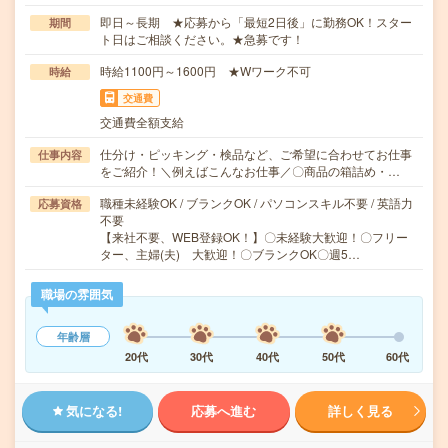
即日～長期 ★応募から「最短2日後」に勤務OK！スター
期間
ト日はご相談ください。★急募です！
時給1100円～1600円 ★Wワーク不可
時給
交通費
交通費全額支給
仕分け・ピッキング・検品など、ご希望に合わせてお仕事
仕事内容
をご紹介！＼例えばこんなお仕事／〇商品の箱詰め・…
職種未経験OK / ブランクOK / パソコンスキル不要 / 英語力
応募資格
不要
【来社不要、WEB登録OK！】〇未経験大歓迎！〇フリー
ター、主婦(夫) 大歓迎！〇ブランクOK〇週5…
職場の雰囲気
年齢層
20代
30代
40代
50代
60代
気になる!
応募へ進む
詳しく見る