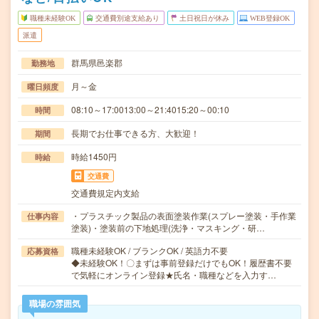
職種未経験OK
交通費別途支給あり
土日祝日が休み
WEB登録OK
派遣
群馬県邑楽郡
勤務地
月～金
曜日頻度
08:10～17:0013:00～21:4015:20～00:10
時間
長期でお仕事できる方、大歓迎！
期間
時給1450円
時給
交通費
交通費規定内支給
・プラスチック製品の表面塗装作業(スプレー塗装・手作業
仕事内容
塗装)・塗装前の下地処理(洗浄・マスキング・研…
職種未経験OK / ブランクOK / 英語力不要
応募資格
◆未経験OK！〇まずは事前登録だけでもOK！履歴書不要
で気軽にオンライン登録★氏名・職種などを入力す…
職場の雰囲気