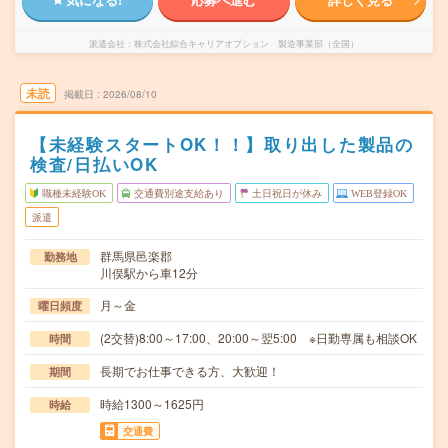
派遣会社
株式会社綜合キャリアオプション 製造事業部（全国）
未読
掲載日
2026/08/10
【未経験スタートOK！！】取り出した製品の
検査/日払いOK
職種未経験OK
交通費別途支給あり
土日祝日が休み
WEB登録OK
派遣
群馬県邑楽郡
勤務地
川俣駅から車12分
月～金
曜日頻度
(2交替)8:00～17:00、20:00～翌5:00 ※日勤専属も相談OK
時間
長期でお仕事できる方、大歓迎！
期間
時給1300～1625円
時給
交通費