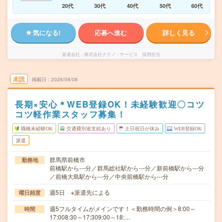
20代
30代
40代
50代
60代
気になる!
応募へ進む
詳しく見る
派遣会社
株式会社テクノ・サービス 採用担当
未読
掲載日
2026/08/08
長期×安心＊WEB登録OK！未経験歓迎〇コツ
コツ軽作業スタッフ募集！
職種未経験OK
交通費別途支給あり
土日祝日が休み
WEB登録OK
派遣
群馬県前橋市
勤務地
前橋駅から---分／群馬総社駅から---分／新前橋駅から---分
／前橋大島駅から---分／中央前橋駅から---分
週5日 ※派遣先による
曜日頻度
週5フルタイムがメインです！＜勤務時間の例＞8:00～
時間
17:008:30～17:309:00～18:…