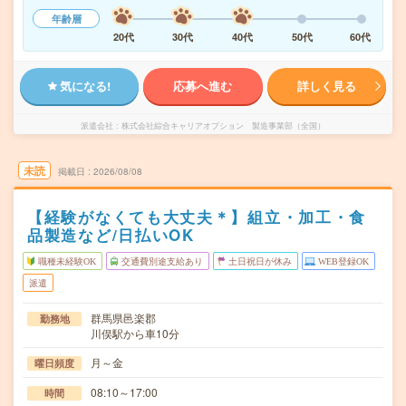
年齢層
20代
30代
40代
50代
60代
気になる!
応募へ進む
詳しく見る
派遣会社
株式会社綜合キャリアオプション 製造事業部（全国）
未読
掲載日
2026/08/08
【経験がなくても大丈夫＊】組立・加工・食
品製造など/日払いOK
職種未経験OK
交通費別途支給あり
土日祝日が休み
WEB登録OK
派遣
群馬県邑楽郡
勤務地
川俣駅から車10分
月～金
曜日頻度
08:10～17:00
時間