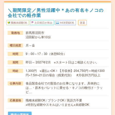
＼期間限定／男性活躍中＊あの有名キノコの
会社での軽作業
職種未経験OK
土日祝日が休み
WEB登録OK
派遣
群馬県沼田市
勤務地
沼田駅から車10分
月～金
曜日頻度
9：00～17：30（休憩60分）
時間
即日～ 2027年2月 ※スタート日はご相談ください。
期間
1,300円 ※週払いOK！【月収例】204,750円＝時給1300
時給
円×7.5H×21日の場合（残業代別） #月収20万円以上
食品製造会社での製造のお仕事になります。具体的に
仕事内容
は…・原木をパレットに乗せる・キノコの種付け・ラッ
ピ…
職種未経験OK / ブランクOK / 英語力不要
応募資格
※特別な経験やスキルはいりません※未経験OK
職場の雰囲気