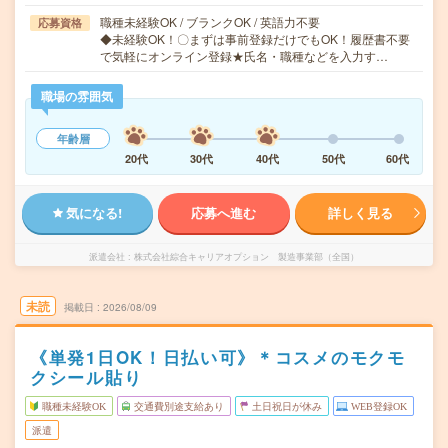
職種未経験OK / ブランクOK / 英語力不要
応募資格
◆未経験OK！〇まずは事前登録だけでもOK！履歴書不要
で気軽にオンライン登録★氏名・職種などを入力す…
職場の雰囲気
年齢層
20代
30代
40代
50代
60代
気になる!
応募へ進む
詳しく見る
派遣会社
株式会社綜合キャリアオプション 製造事業部（全国）
未読
掲載日
2026/08/09
《単発1日OK！日払い可》＊コスメのモクモ
クシール貼り
職種未経験OK
交通費別途支給あり
土日祝日が休み
WEB登録OK
派遣