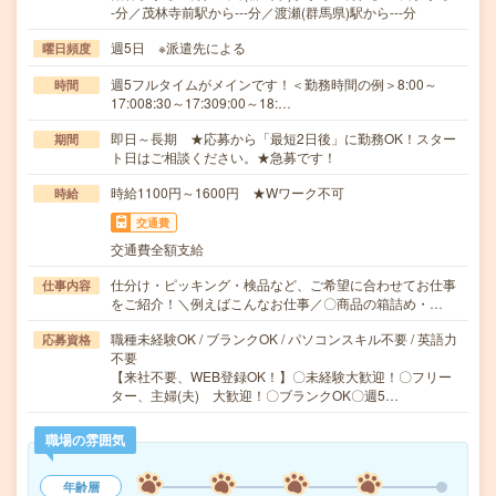
-分／茂林寺前駅から---分／渡瀬(群馬県)駅から---分
週5日 ※派遣先による
曜日頻度
週5フルタイムがメインです！＜勤務時間の例＞8:00～
時間
17:008:30～17:309:00～18:…
即日～長期 ★応募から「最短2日後」に勤務OK！スター
期間
ト日はご相談ください。★急募です！
時給1100円～1600円 ★Wワーク不可
時給
交通費
交通費全額支給
仕分け・ピッキング・検品など、ご希望に合わせてお仕事
仕事内容
をご紹介！＼例えばこんなお仕事／〇商品の箱詰め・…
職種未経験OK / ブランクOK / パソコンスキル不要 / 英語力
応募資格
不要
【来社不要、WEB登録OK！】〇未経験大歓迎！〇フリー
ター、主婦(夫) 大歓迎！〇ブランクOK〇週5…
職場の雰囲気
年齢層