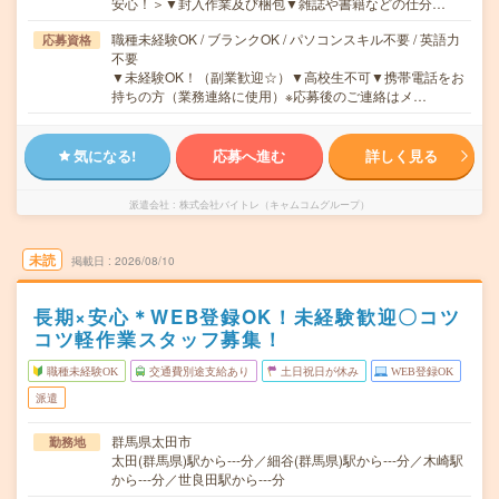
安心！＞▼封入作業及び梱包▼雑誌や書籍などの仕分…
職種未経験OK / ブランクOK / パソコンスキル不要 / 英語力
応募資格
不要
▼未経験OK！（副業歓迎☆）▼高校生不可▼携帯電話をお
持ちの方（業務連絡に使用）※応募後のご連絡はメ…
気になる!
応募へ進む
詳しく見る
派遣会社
株式会社バイトレ（キャムコムグループ）
未読
掲載日
2026/08/10
長期×安心＊WEB登録OK！未経験歓迎〇コツ
コツ軽作業スタッフ募集！
職種未経験OK
交通費別途支給あり
土日祝日が休み
WEB登録OK
派遣
群馬県太田市
勤務地
太田(群馬県)駅から---分／細谷(群馬県)駅から---分／木崎駅
から---分／世良田駅から---分