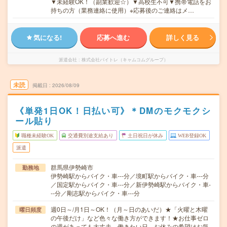
▼未経験OK！（副業歓迎☆）▼高校生不可▼携帯電話をお
持ちの方（業務連絡に使用）※応募後のご連絡はメ…
気になる!
応募へ進む
詳しく見る
派遣会社
株式会社バイトレ（キャムコムグループ）
未読
掲載日
2026/08/09
《単発1日OK！日払い可》＊DMのモクモクシ
ール貼り
職種未経験OK
交通費別途支給あり
土日祝日が休み
WEB登録OK
派遣
群馬県伊勢崎市
勤務地
伊勢崎駅からバイク・車---分／境町駅からバイク・車---分
／国定駅からバイク・車---分／新伊勢崎駅からバイク・車-
--分／剛志駅からバイク・車---分
週0日～/月1日～OK！（月～日のあいだ）★「火曜と木曜
曜日頻度
の午後だけ」など色々な働き方ができます！★お仕事ゼロ
の週があっても大丈夫。働きたい日、お休みの希望はお気