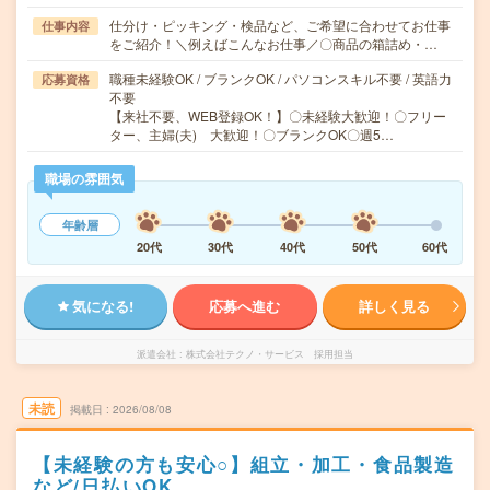
仕分け・ピッキング・検品など、ご希望に合わせてお仕事
仕事内容
をご紹介！＼例えばこんなお仕事／〇商品の箱詰め・…
職種未経験OK / ブランクOK / パソコンスキル不要 / 英語力
応募資格
不要
【来社不要、WEB登録OK！】〇未経験大歓迎！〇フリー
ター、主婦(夫) 大歓迎！〇ブランクOK〇週5…
職場の雰囲気
年齢層
20代
30代
40代
50代
60代
気になる!
応募へ進む
詳しく見る
派遣会社
株式会社テクノ・サービス 採用担当
未読
掲載日
2026/08/08
【未経験の方も安心○】組立・加工・食品製造
など/日払いOK