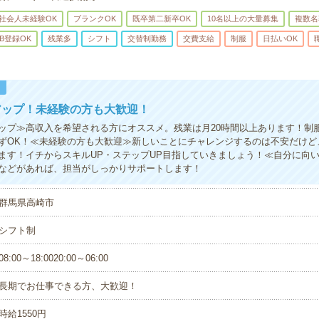
社会人未経験OK
ブランクOK
既卒第二新卒OK
10名以上の大量募集
複数名
B登録OK
残業多
シフト
交替制勤務
交費支給
制服
日払いOK
！
アップ！未経験の方も大歓迎！
ップ≫高収入を希望される方にオススメ。残業は月20時間以上あります！制
ずOK！≪未経験の方も大歓迎≫新しいことにチャレンジするのは不安だけど
ます！イチからスキルUP・ステップUP目指していきましょう！≪自分に向
などがあれば、担当がしっかりサポートします！
群馬県高崎市
シフト制
08:00～18:0020:00～06:00
長期でお仕事できる方、大歓迎！
時給1550円