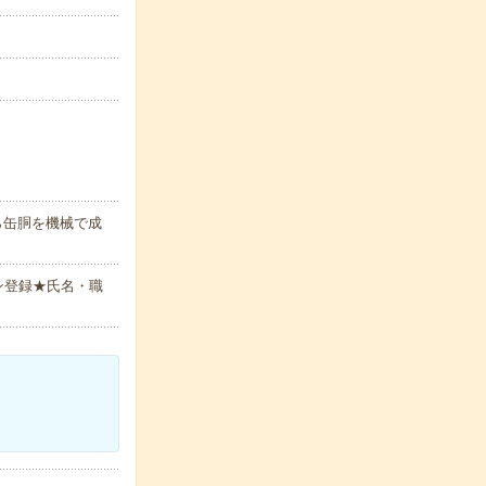
ら缶胴を機械で成
ン登録★氏名・職