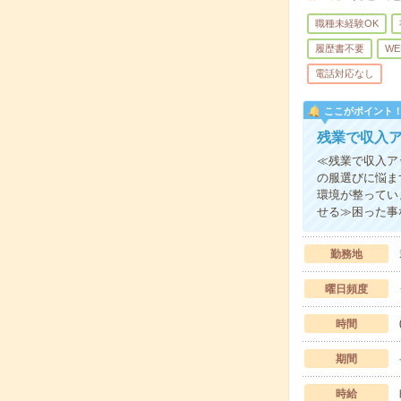
職種未経験OK
履歴書不要
WE
電話対応なし
ここがポイント
残業で収入
≪残業で収入ア
の服選びに悩ま
環境が整ってい
せる≫困った事
勤務地
曜日頻度
時間
期間
時給