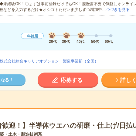
◆未経験OK！〇まずは事前登録だけでもOK！履歴書不要で気軽にオンライ
種などを入力するだけ★オシゴトただいま少しずつ増加中…
つづきを見る
年齢層
20代
30代
40代
50代
60代
株式会社綜合キャリアオプション 製造事業部（全国）
応募する
詳し
になる！
者歓迎！】半導体ウエハの研磨・仕上げ/日払
築・土木・製造技術系