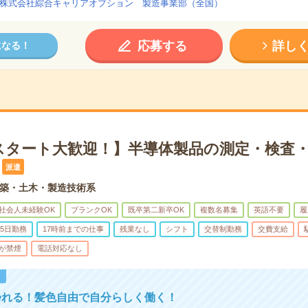
株式会社綜合キャリアオプション 製造事業部（全国）
応募する
詳し
になる！
スタート大歓迎！】半導体製品の測定・検査・
派遣
築・土木・製造技術系
社会人未経験OK
ブランクOK
既卒第二新卒OK
複数名募集
英語不要
履
5日勤務
17時前までの仕事
残業なし
シフト
交替制勤務
交費支給
が禁煙
電話対応なし
！
帰れる！髪色自由で自分らしく働く！