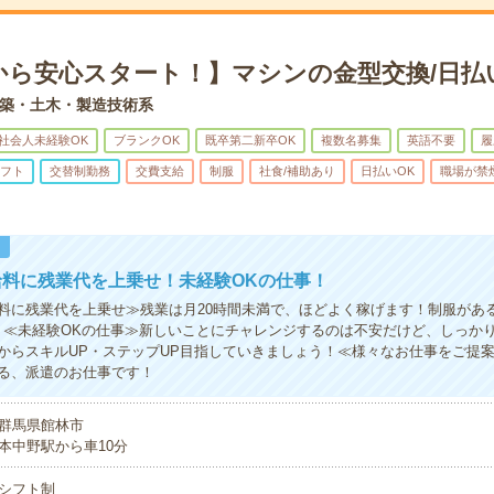
から安心スタート！】マシンの金型交換/日払
築・土木・製造技術系
社会人未経験OK
ブランクOK
既卒第二新卒OK
複数名募集
英語不要
履
フト
交替制勤務
交費支給
制服
社食/補助あり
日払いOK
職場が禁
！
給料に残業代を上乗せ！未経験OKの仕事！
料に残業代を上乗せ≫残業は月20時間未満で、ほどよく稼げます！制服があ
！≪未経験OKの仕事≫新しいことにチャレンジするのは不安だけど、しっか
からスキルUP・ステップUP目指していきましょう！≪様々なお仕事をご提
る、派遣のお仕事です！
群馬県館林市
本中野駅から車10分
シフト制