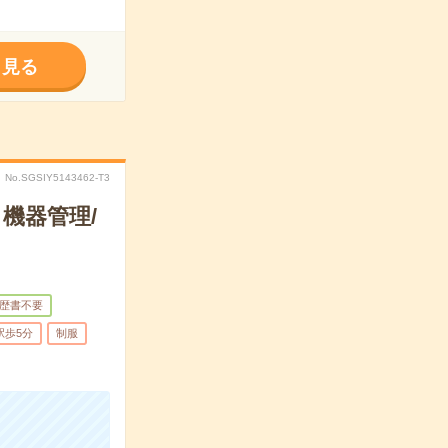
く見る
No.SGSIY5143462-T3
機器管理/
歴書不要
駅歩5分
制服