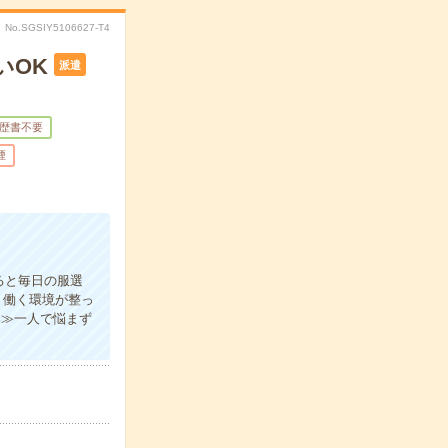
No.SGSIY5106627-T4
いOK
派遣
歴書不要
煙
ると毎日の服選
り働く環境が整っ
案≫一人で悩まず