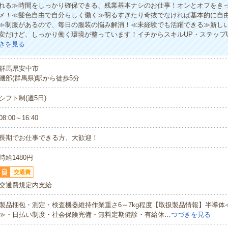
れる≫時間をしっかり確保できる、残業基本ナシのお仕事！オンとオフをき
メ！≪髪色自由で自分らしく働く≫明るすぎたり奇抜でなければ基本的に自由
≫制服があるので、毎日の服装の悩み解消！≪未経験でも活躍できる≫新し
安だけど、しっかり働く環境が整っています！イチからスキルUP・ステップ
きを見る
群馬県安中市
磯部(群馬県)駅から徒歩5分
シフト制(週5日)
08:00～16:40
長期でお仕事できる方、大歓迎！
時給1480円
交通費
交通費規定内支給
製品梱包・測定・検査機器維持作業重さ6～7kg程度【取扱製品情報】半導体
≫・日払い制度・社会保険完備・無料定期健診・有給休…
つづきを見る