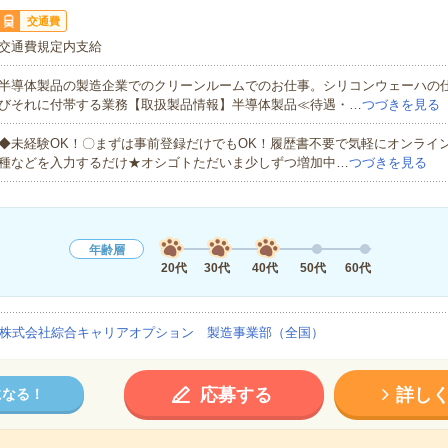
交通費
交通費規定内支給
半導体製品の製造企業でのクリーンルームでのお仕事。シリコンウェーハの
びそれに付帯する業務【取扱製品情報】半導体製品≪待遇・…
つづきを見る
◆未経験OK！〇まずは事前登録だけでもOK！履歴書不要で気軽にオンライ
種などを入力するだけ★オシゴトただいま少しずつ増加中…
つづきを見る
年齢層
20代
30代
40代
50代
60代
株式会社綜合キャリアオプション 製造事業部（全国）
応募する
詳し
になる！