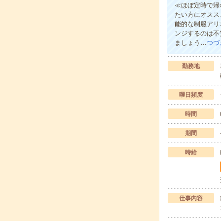
≪ほぼ定時で帰
たい方にオスス
能的な制服アリ
ンジするのは不
ましょう…
つづ
勤務地
曜日頻度
時間
期間
時給
仕事内容