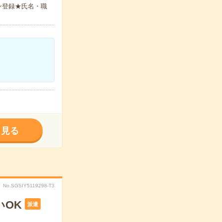
ン登録★氏名・職
く見る
No.SGSIY5119298-T3
いOK
派遣