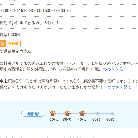
08:00～16:1516:00～00:1500:00～08:15
長期でお仕事できる方、大歓迎！
時給1600円
交通費
交通費規定内支給
飲料用アルミ缶の製造工程での機械オペレーター。1.平板状のアルミ材料か
形する職場2.缶胴の外面にデザインを塗料で印刷する職…
つづきを見る
◆未経験OK！〇まずは事前登録だけでもOK！履歴書不要で気軽にオンライ
種などを入力するだけ★オシゴトただいま少しずつ増加中…
つづきを見る
年齢層
20代
30代
40代
50代
60代