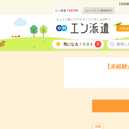
【未経験
エン派遣
71573
件
エンバイト
82531
件
ちょうど良いワークライフバランスが叶う
関東版
気になる！リスト
0
保存し
【未経験
未読