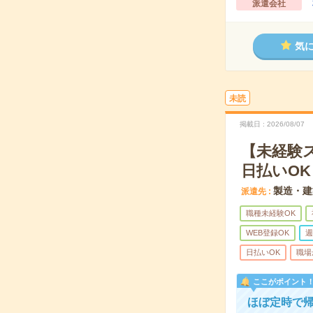
派遣会社
気
未読
掲載日
2026/08/07
【未経験
日払いOK
製造・建
派遣先
職種未経験OK
WEB登録OK
週
日払いOK
職場
ここがポイント
ほぼ定時で