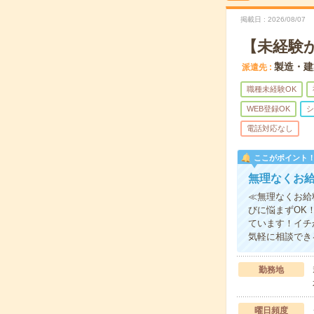
掲載日
2026/08/07
【未経験
製造・建
派遣先
職種未経験OK
WEB登録OK
シ
電話対応なし
ここがポイント
無理なくお
≪無理なくお給
びに悩まずOK
ています！イチ
気軽に相談でき
勤務地
曜日頻度