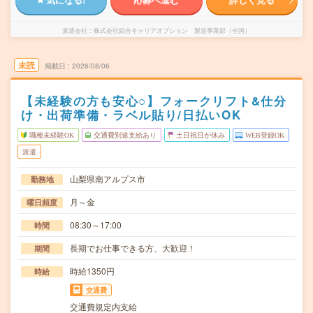
派遣会社
株式会社綜合キャリアオプション 製造事業部（全国）
未読
掲載日
2026/08/06
【未経験の方も安心○】フォークリフト&仕分
け・出荷準備・ラベル貼り/日払いOK
職種未経験OK
交通費別途支給あり
土日祝日が休み
WEB登録OK
派遣
山梨県南アルプス市
勤務地
月～金
曜日頻度
08:30～17:00
時間
長期でお仕事できる方、大歓迎！
期間
時給1350円
時給
交通費
交通費規定内支給