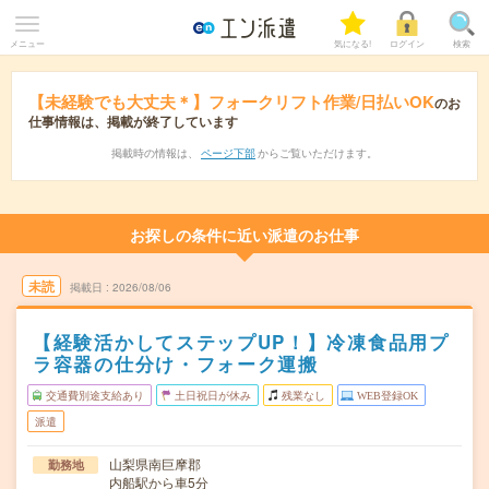
メニュー
気になる!
ログイン
検索
【未経験でも大丈夫＊】フォークリフト作業/日払いOK
のお
仕事情報は、掲載が終了しています
掲載時の情報は、
ページ下部
からご覧いただけます。
お探しの条件に近い派遣のお仕事
未読
掲載日
2026/08/06
【経験活かしてステップUP！】冷凍食品用プ
ラ容器の仕分け・フォーク運搬
交通費別途支給あり
土日祝日が休み
残業なし
WEB登録OK
派遣
山梨県南巨摩郡
勤務地
内船駅から車5分