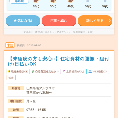
年齢層
20代
30代
40代
50代
60代
気になる!
応募へ進む
詳しく見る
派遣会社
株式会社綜合キャリアオプション 製造事業部（全国）
未読
掲載日
2026/08/05
【未経験の方も安心○】住宅資材の運搬・組付
け/日払いOK
職種未経験OK
交通費別途支給あり
土日祝日が休み
WEB登録OK
派遣
山梨県南アルプス市
勤務地
竜王駅から車20分
月～金
曜日頻度
07:55～16:55
時間