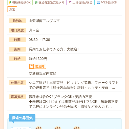
職種未経験OK
交通費別途支給あり
土日祝日が休み
WEB登録OK
派遣
山梨県南アルプス市
勤務地
月～金
曜日頻度
08:30～17:30
時間
長期でお仕事できる方、大歓迎！
期間
時給1300円
時給
交通費
交通費規定内支給
シニア歓迎！出荷業務、ピッキング業務、フォークリフト
仕事内容
での運搬業務【取扱製品情報】雑穀・もち麦・麦茶・…
職種未経験OK / ブランクOK / 英語力不要
応募資格
◆未経験OK！〇まずは事前登録だけでもOK！履歴書不要
で気軽にオンライン登録★氏名・職種などを入力す…
職場の雰囲気