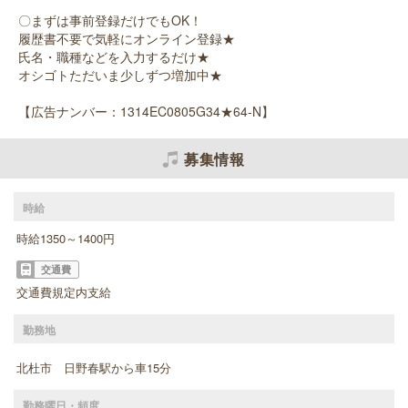
〇まずは事前登録だけでもOK！
履歴書不要で気軽にオンライン登録★
氏名・職種などを入力するだけ★
オシゴトただいま少しずつ増加中★
【広告ナンバー：1314EC0805G34★64-N】
募集情報
時給
時給1350～1400円
交通費
交通費規定内支給
勤務地
北杜市 日野春駅から車15分
勤務曜日・頻度