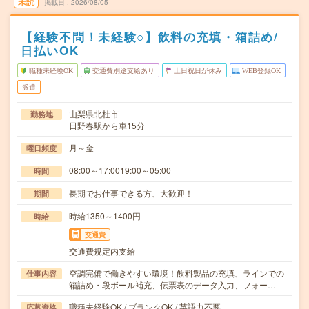
未読
掲載日
2026/08/05
【経験不問！未経験○】飲料の充填・箱詰め/
日払いOK
職種未経験OK
交通費別途支給あり
土日祝日が休み
WEB登録OK
派遣
山梨県北杜市
勤務地
日野春駅から車15分
月～金
曜日頻度
08:00～17:0019:00～05:00
時間
長期でお仕事できる方、大歓迎！
期間
時給1350～1400円
時給
交通費
交通費規定内支給
空調完備で働きやすい環境！飲料製品の充填、ラインでの
仕事内容
箱詰め・段ボール補充、伝票表のデータ入力、フォー…
職種未経験OK / ブランクOK / 英語力不要
応募資格