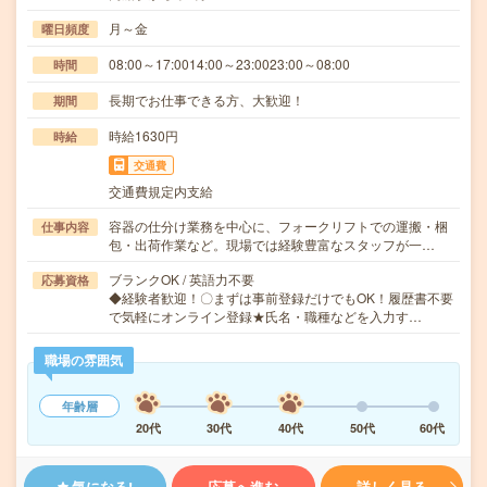
月～金
曜日頻度
08:00～17:0014:00～23:0023:00～08:00
時間
長期でお仕事できる方、大歓迎！
期間
時給1630円
時給
交通費
交通費規定内支給
容器の仕分け業務を中心に、フォークリフトでの運搬・梱
仕事内容
包・出荷作業など。現場では経験豊富なスタッフが一…
ブランクOK / 英語力不要
応募資格
◆経験者歓迎！〇まずは事前登録だけでもOK！履歴書不要
で気軽にオンライン登録★氏名・職種などを入力す…
職場の雰囲気
年齢層
20代
30代
40代
50代
60代
気になる!
応募へ進む
詳しく見る