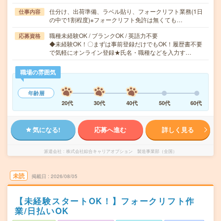
仕分け、出荷準備、ラベル貼り、フォークリフト業務(1日
仕事内容
の中で1割程度)※フォークリフト免許は無くても…
職種未経験OK / ブランクOK / 英語力不要
応募資格
◆未経験OK！〇まずは事前登録だけでもOK！履歴書不要
で気軽にオンライン登録★氏名・職種などを入力す…
職場の雰囲気
年齢層
20代
30代
40代
50代
60代
気になる!
応募へ進む
詳しく見る
派遣会社
株式会社綜合キャリアオプション 製造事業部（全国）
未読
掲載日
2026/08/05
【未経験スタートOK！】フォークリフト作
業/日払いOK