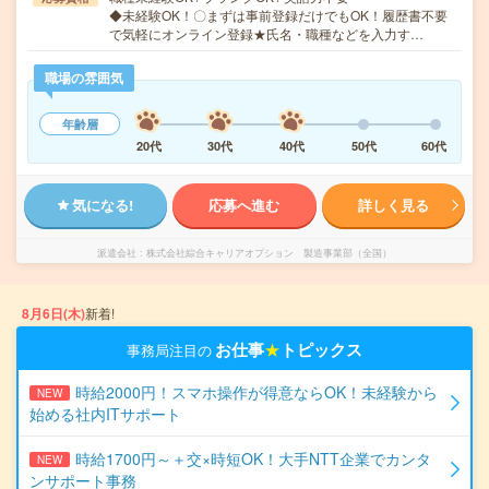
◆未経験OK！〇まずは事前登録だけでもOK！履歴書不要
で気軽にオンライン登録★氏名・職種などを入力す…
職場の雰囲気
年齢層
20代
30代
40代
50代
60代
気になる!
応募へ進む
詳しく見る
派遣会社
株式会社綜合キャリアオプション 製造事業部（全国）
8月6日(木)
新着!
お仕事
★
トピックス
事務局注目の
時給2000円！スマホ操作が得意ならOK！未経験から
NEW
始める社内ITサポート
時給1700円～＋交×時短OK！大手NTT企業でカンタ
NEW
ンサポート事務