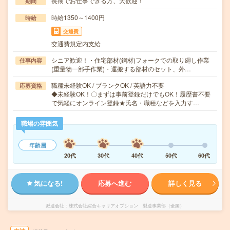
長期でお仕事できる方、大歓迎！
期間
時給1350～1400円
時給
交通費
交通費規定内支給
シニア歓迎！・住宅部材(鋼材)フォークでの取り廻し作業
仕事内容
(重量物一部手作業)・運搬する部材のセット、外…
職種未経験OK / ブランクOK / 英語力不要
応募資格
◆未経験OK！〇まずは事前登録だけでもOK！履歴書不要
で気軽にオンライン登録★氏名・職種などを入力す…
職場の雰囲気
年齢層
20代
30代
40代
50代
60代
気になる!
応募へ進む
詳しく見る
派遣会社
株式会社綜合キャリアオプション 製造事業部（全国）