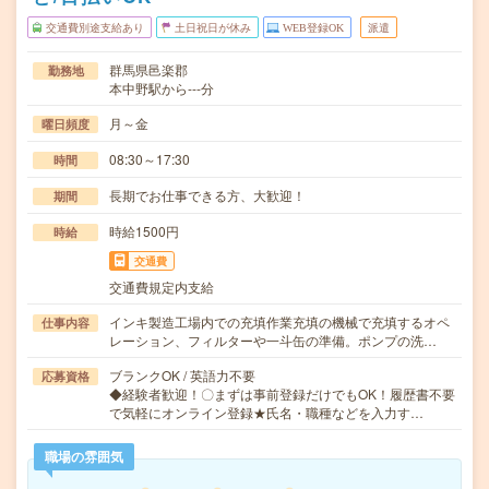
交通費別途支給あり
土日祝日が休み
WEB登録OK
派遣
群馬県邑楽郡
勤務地
本中野駅から---分
月～金
曜日頻度
08:30～17:30
時間
長期でお仕事できる方、大歓迎！
期間
時給1500円
時給
交通費
交通費規定内支給
インキ製造工場内での充填作業充填の機械で充填するオペ
仕事内容
レーション、フィルターや一斗缶の準備。ポンプの洗…
ブランクOK / 英語力不要
応募資格
◆経験者歓迎！〇まずは事前登録だけでもOK！履歴書不要
で気軽にオンライン登録★氏名・職種などを入力す…
職場の雰囲気