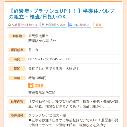
【経験者×ブラッシュUP！！】半導体バルブ
の組立・検査/日払いOK
交通費別途支給あり
土日祝日が休み
WEB登録OK
派遣
群馬県太田市
勤務地
藪塚駅から車13分
月～金
曜日頻度
08:15～17:3019:45～05:00
時間
長期でお仕事できる方、大歓迎！
期間
時給1350円
時給
交通費
交通費規定内支給
【交替勤務用】バルブ製品の組立・検査・梱包・機械OP組
仕事内容
立、検査、梱包などさまざまあり。製品は細かい。…
ブランクOK / 英語力不要
応募資格
◆経験者歓迎！〇まずは事前登録だけでもOK！履歴書不要
で気軽にオンライン登録★氏名・職種などを入力す…