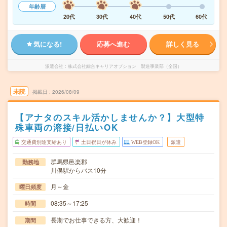
年齢層
20代
30代
40代
50代
60代
気になる!
応募へ進む
詳しく見る
派遣会社
株式会社綜合キャリアオプション 製造事業部（全国）
未読
掲載日
2026/08/09
【アナタのスキル活かしませんか？】大型特
殊車両の溶接/日払いOK
交通費別途支給あり
土日祝日が休み
WEB登録OK
派遣
群馬県邑楽郡
勤務地
川俣駅からバス10分
月～金
曜日頻度
08:35～17:25
時間
長期でお仕事できる方、大歓迎！
期間