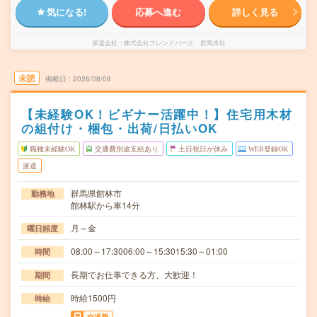
気になる!
応募へ進む
詳しく見る
派遣会社
株式会社フレンドパーク 群馬本社
未読
掲載日
2026/08/08
【未経験OK！ビギナー活躍中！】住宅用木材
の組付け・梱包・出荷/日払いOK
職種未経験OK
交通費別途支給あり
土日祝日が休み
WEB登録OK
派遣
群馬県館林市
勤務地
館林駅から車14分
月～金
曜日頻度
08:00～17:3006:00～15:3015:30～01:00
時間
長期でお仕事できる方、大歓迎！
期間
時給1500円
時給