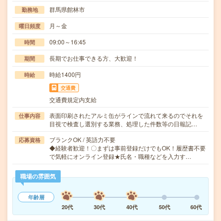
群馬県館林市
勤務地
月～金
曜日頻度
09:00～16:45
時間
長期でお仕事できる方、大歓迎！
期間
時給1400円
時給
交通費
交通費規定内支給
表面印刷されたアルミ缶がラインで流れて来るのでそれを
仕事内容
目視で検査し選別する業務、処理した件数等の日報記…
ブランクOK / 英語力不要
応募資格
◆経験者歓迎！〇まずは事前登録だけでもOK！履歴書不要
で気軽にオンライン登録★氏名・職種などを入力す…
職場の雰囲気
年齢層
20代
30代
40代
50代
60代