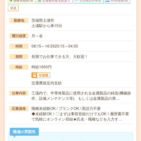
職種未経験OK
交通費別途支給あり
土日祝日が休み
WEB登録OK
派遣
茨城県土浦市
勤務地
土浦駅から車15分
月～金
曜日頻度
08:15～16:3520:15～04:35
時間
長期でお仕事できる方、大歓迎！
期間
時給1650円
時給
交通費
交通費規定内支給
工場内で、半導体製品に使用される金属製品の鋳造(機械操
仕事内容
作、設備メンテナンス等)、もしくは金属製品の厚…
職種未経験OK / ブランクOK / 英語力不要
応募資格
◆未経験OK！〇まずは事前登録だけでもOK！履歴書不要
で気軽にオンライン登録★氏名・職種などを入力す…
職場の雰囲気