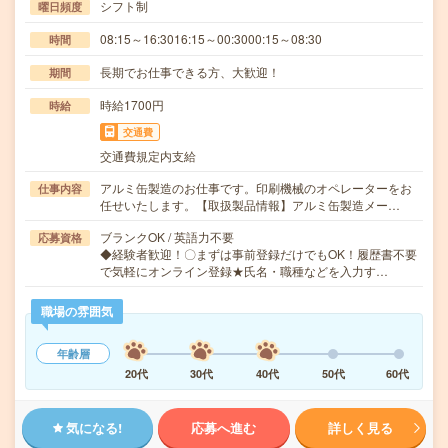
シフト制
曜日頻度
08:15～16:3016:15～00:3000:15～08:30
時間
長期でお仕事できる方、大歓迎！
期間
時給1700円
時給
交通費
交通費規定内支給
アルミ缶製造のお仕事です。印刷機械のオペレーターをお
仕事内容
任せいたします。【取扱製品情報】アルミ缶製造メー…
ブランクOK / 英語力不要
応募資格
◆経験者歓迎！〇まずは事前登録だけでもOK！履歴書不要
で気軽にオンライン登録★氏名・職種などを入力す…
職場の雰囲気
年齢層
20代
30代
40代
50代
60代
気になる!
応募へ進む
詳しく見る