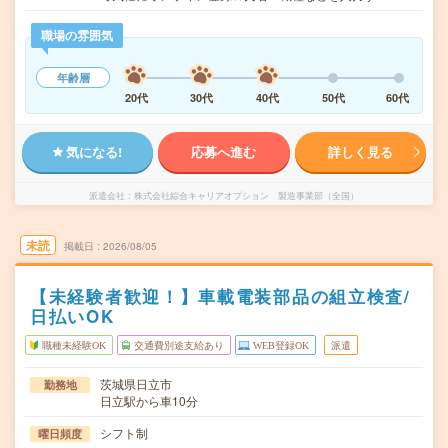
職場の雰囲気
年齢層
20代
30代
40代
50代
60代
気になる!
応募へ進む
詳しく見る
派遣会社
株式会社綜合キャリアオプション 製造事業部（全国）
未読
掲載日
2026/08/05
【未経験者歓迎！】車載電装部品の組立検査/
日払いOK
職種未経験OK
交通費別途支給あり
WEB登録OK
派遣
茨城県日立市
勤務地
日立駅から車10分
シフト制
曜日頻度