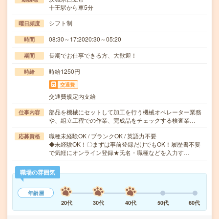
十王駅から車5分
シフト制
曜日頻度
08:30～17:2020:30～05:20
時間
長期でお仕事できる方、大歓迎！
期間
時給1250円
時給
交通費
交通費規定内支給
部品を機械にセットして加工を行う機械オペレーター業務
仕事内容
や、組立工程での作業、完成品をチェックする検査業…
職種未経験OK / ブランクOK / 英語力不要
応募資格
◆未経験OK！〇まずは事前登録だけでもOK！履歴書不要
で気軽にオンライン登録★氏名・職種などを入力す…
職場の雰囲気
年齢層
20代
30代
40代
50代
60代