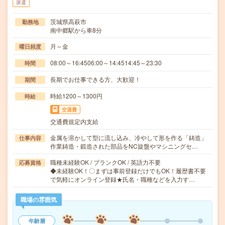
派遣
茨城県高萩市
勤務地
南中郷駅から車8分
月～金
曜日頻度
08:00～16:4506:00～14:4514:45～23:30
時間
長期でお仕事できる方、大歓迎！
期間
時給1200～1300円
時給
交通費
交通費規定内支給
金属を溶かして型に流し込み、冷やして形を作る「鋳造」
仕事内容
作業鋳造・鍛造された部品をNC旋盤やマシニングセ…
職種未経験OK / ブランクOK / 英語力不要
応募資格
◆未経験OK！〇まずは事前登録だけでもOK！履歴書不要
で気軽にオンライン登録★氏名・職種などを入力す…
職場の雰囲気
年齢層