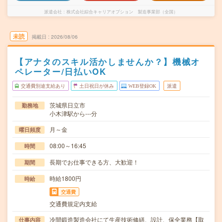
派遣会社
株式会社綜合キャリアオプション 製造事業部（全国）
未読
掲載日
2026/08/06
【アナタのスキル活かしませんか？】機械オ
ペレーター/日払いOK
交通費別途支給あり
土日祝日が休み
WEB登録OK
派遣
茨城県日立市
勤務地
小木津駅から---分
月～金
曜日頻度
08:00～16:45
時間
長期でお仕事できる方、大歓迎！
期間
時給1800円
時給
交通費
交通費規定内支給
冷間鍛造製造会社にて生産技術修繕、設計、保全業務【取
仕事内容