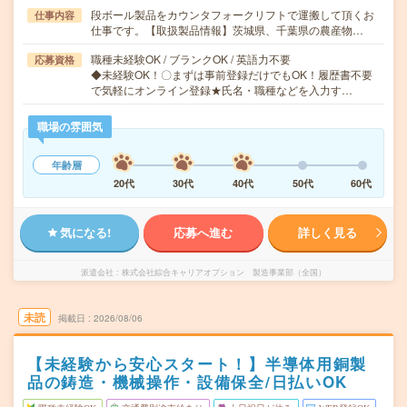
段ボール製品をカウンタフォークリフトで運搬して頂くお
仕事内容
仕事です。【取扱製品情報】茨城県、千葉県の農産物…
職種未経験OK / ブランクOK / 英語力不要
応募資格
◆未経験OK！〇まずは事前登録だけでもOK！履歴書不要
で気軽にオンライン登録★氏名・職種などを入力す…
職場の雰囲気
年齢層
20代
30代
40代
50代
60代
気になる!
応募へ進む
詳しく見る
派遣会社
株式会社綜合キャリアオプション 製造事業部（全国）
未読
掲載日
2026/08/06
【未経験から安心スタート！】半導体用銅製
品の鋳造・機械操作・設備保全/日払いOK