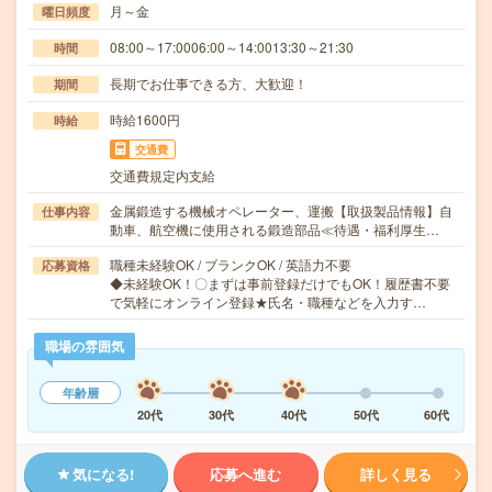
月～金
曜日頻度
08:00～17:0006:00～14:0013:30～21:30
時間
長期でお仕事できる方、大歓迎！
期間
時給1600円
時給
交通費
交通費規定内支給
金属鍛造する機械オペレーター、運搬【取扱製品情報】自
仕事内容
動車、航空機に使用される鍛造部品≪待遇・福利厚生…
職種未経験OK / ブランクOK / 英語力不要
応募資格
◆未経験OK！〇まずは事前登録だけでもOK！履歴書不要
で気軽にオンライン登録★氏名・職種などを入力す…
職場の雰囲気
年齢層
20代
30代
40代
50代
60代
気になる!
応募へ進む
詳しく見る