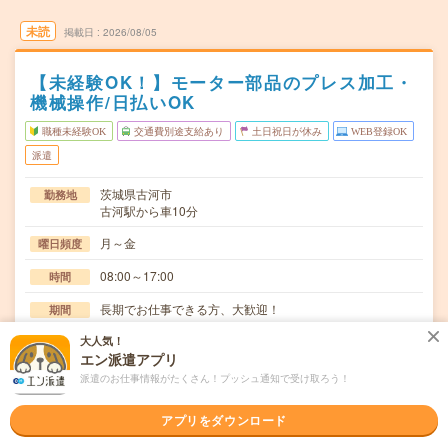
未読
掲載日
2026/08/05
【未経験OK！】モーター部品のプレス加工・
機械操作/日払いOK
職種未経験OK
交通費別途支給あり
土日祝日が休み
WEB登録OK
派遣
茨城県古河市
勤務地
古河駅から車10分
月～金
曜日頻度
08:00～17:00
時間
長期でお仕事できる方、大歓迎！
期間
大人気！
時給1320円
時給
エン派遣アプリ
交通費
派遣のお仕事情報がたくさん！プッシュ通知で受け取ろう！
交通費規定内支給
アプリをダウンロード
モーター部品の製造機械オペレーター(プレス機)、その他
仕事内容
付随業務。【取扱製品情報】モーターに使用される…