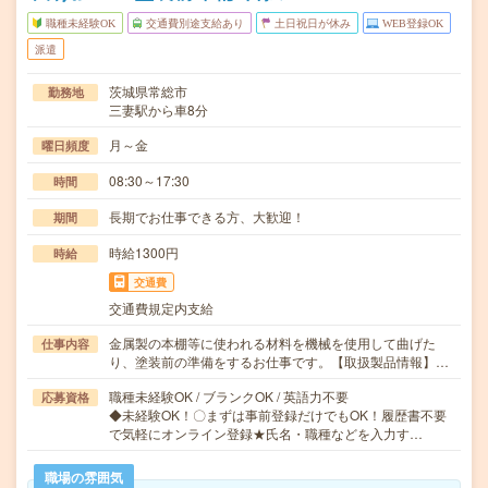
職種未経験OK
交通費別途支給あり
土日祝日が休み
WEB登録OK
派遣
茨城県常総市
勤務地
三妻駅から車8分
月～金
曜日頻度
08:30～17:30
時間
長期でお仕事できる方、大歓迎！
期間
時給1300円
時給
交通費
交通費規定内支給
金属製の本棚等に使われる材料を機械を使用して曲げた
仕事内容
り、塗装前の準備をするお仕事です。【取扱製品情報】…
職種未経験OK / ブランクOK / 英語力不要
応募資格
◆未経験OK！〇まずは事前登録だけでもOK！履歴書不要
で気軽にオンライン登録★氏名・職種などを入力す…
職場の雰囲気