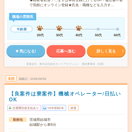
で気軽にオンライン登録★氏名・職種などを入力す…
職場の雰囲気
年齢層
20代
30代
40代
50代
60代
気になる!
応募へ進む
詳しく見る
派遣会社
株式会社綜合キャリアオプション 製造事業部（全国）
未読
掲載日
2026/08/06
【良案件は寮案件】機械オペレーター/日払い
OK
交通費別途支給あり
WEB登録OK
派遣
茨城県結城市
勤務地
結城駅から車6分