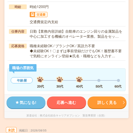
時給1200円
時給
交通費
交通費規定内支給
日勤【業務内容詳細】自動車のエンジン回りの金属製品を
仕事内容
中心に加工する機械のオペレーター業務。製品をセッ…
職種未経験OK / ブランクOK / 英語力不要
応募資格
◆未経験OK！〇まずは事前登録だけでもOK！履歴書不要
で気軽にオンライン登録★氏名・職種などを入力す…
職場の雰囲気
年齢層
20代
30代
40代
50代
60代
気になる!
応募へ進む
詳しく見る
派遣会社
株式会社綜合キャリアオプション 製造事業部（全国）
未読
掲載日
2026/08/05