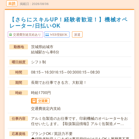
未読
掲載日
2026/08/06
【さらにスキルUP！経験者歓迎！】機械オペ
レーター/日払いOK
交通費別途支給あり
WEB登録OK
派遣
茨城県結城市
勤務地
結城駅から車6分
シフト制
曜日頻度
08:15～16:3016:15～00:3000:15～08:30
時間
長期でお仕事できる方、大歓迎！
期間
時給1700円
時給
交通費
交通費規定内支給
アルミ缶製造のお仕事です。印刷機械のオペレーターをお
仕事内容
任せいたします。【取扱製品情報】アルミ缶製造メー…
ブランクOK / 英語力不要
応募資格
◆経験者歓迎！〇まずは事前登録だけでもOK！履歴書不要