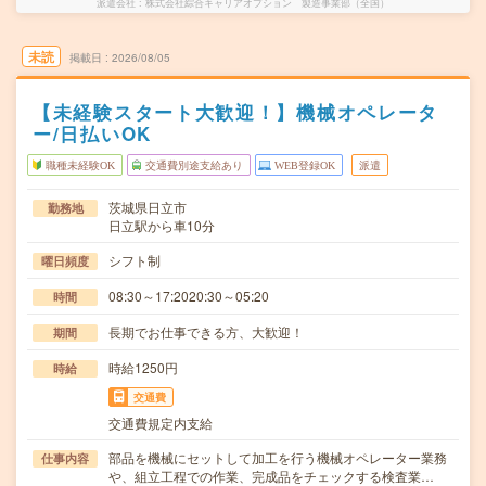
派遣会社
株式会社綜合キャリアオプション 製造事業部（全国）
未読
掲載日
2026/08/05
【未経験スタート大歓迎！】機械オペレータ
ー/日払いOK
職種未経験OK
交通費別途支給あり
WEB登録OK
派遣
茨城県日立市
勤務地
日立駅から車10分
シフト制
曜日頻度
08:30～17:2020:30～05:20
時間
長期でお仕事できる方、大歓迎！
期間
時給1250円
時給
交通費
交通費規定内支給
部品を機械にセットして加工を行う機械オペレーター業務
仕事内容
や、組立工程での作業、完成品をチェックする検査業…