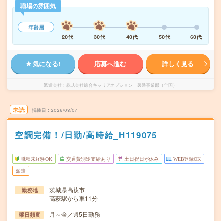
職場の雰囲気
年齢層
20代
30代
40代
50代
60代
気になる!
応募へ進む
詳しく見る
派遣会社
株式会社綜合キャリアオプション 製造事業部（全国）
未読
掲載日
2026/08/07
空調完備！/日勤/高時給_H119075
職種未経験OK
交通費別途支給あり
土日祝日が休み
WEB登録OK
派遣
茨城県高萩市
勤務地
高萩駅から車11分
月～金／週5日勤務
曜日頻度