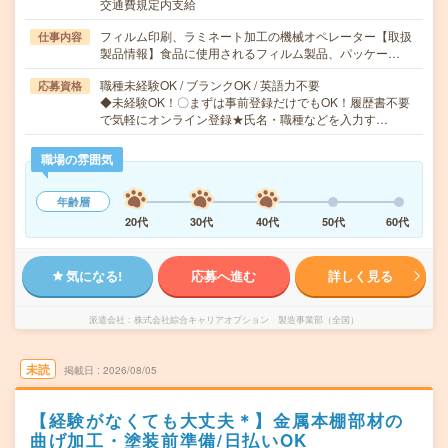
交通費規定内支給
フィルム印刷、ラミネート加工の機械オペレーター【取扱
仕事内容
製品情報】食品に使用されるフィルム製品、パッケー…
職種未経験OK / ブランクOK / 英語力不要
応募資格
◆未経験OK！〇まずは事前登録だけでもOK！履歴書不要
で気軽にオンライン登録★氏名・職種などを入力す…
職場の雰囲気
年齢層
20代
30代
40代
50代
60代
気になる!
応募へ進む
詳しく見る
派遣会社
株式会社綜合キャリアオプション 製造事業部（全国）
未読
掲載日
2026/08/05
【経験がなくても大丈夫＊】金属本棚部材の
曲げ加工・塗装前準備/日払いOK