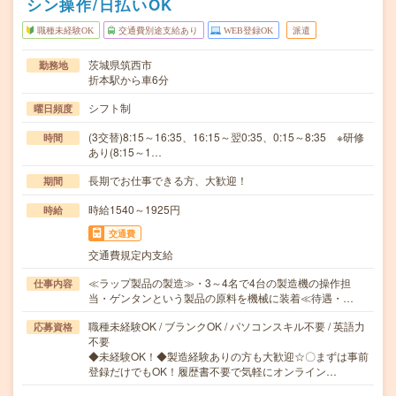
シン操作/日払いOK
職種未経験OK
交通費別途支給あり
WEB登録OK
派遣
茨城県筑西市
勤務地
折本駅から車6分
シフト制
曜日頻度
(3交替)8:15～16:35、16:15～翌0:35、0:15～8:35 ※研修
時間
あり(8:15～1…
長期でお仕事できる方、大歓迎！
期間
時給1540～1925円
時給
交通費
交通費規定内支給
≪ラップ製品の製造≫・3～4名で4台の製造機の操作担
仕事内容
当・ゲンタンという製品の原料を機械に装着≪待遇・…
職種未経験OK / ブランクOK / パソコンスキル不要 / 英語力
応募資格
不要
◆未経験OK！◆製造経験ありの方も大歓迎☆〇まずは事前
登録だけでもOK！履歴書不要で気軽にオンライン…