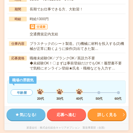
長期でお仕事できる方、大歓迎！
期間
時給1300円
時給
交通費
交通費規定内支給
プラスチックのシート製造。(1)機械に材料を投入する(2)機
仕事内容
械が正常に動くように操作(3)出てきた製…
職種未経験OK / ブランクOK / 英語力不要
応募資格
◆未経験OK！〇まずは事前登録だけでもOK！履歴書不要
で気軽にオンライン登録★氏名・職種などを入力す…
職場の雰囲気
年齢層
20代
30代
40代
50代
60代
気になる!
応募へ進む
詳しく見る
派遣会社
株式会社綜合キャリアオプション 製造事業部（全国）