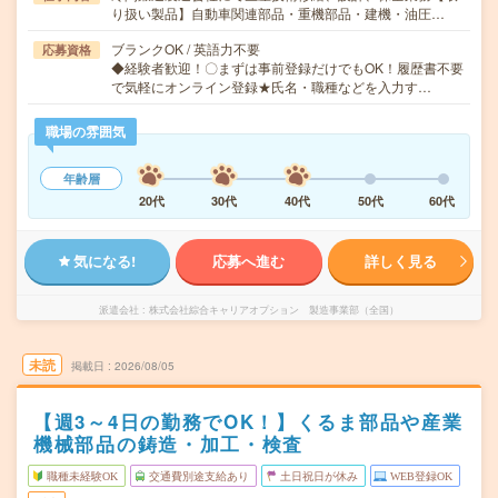
り扱い製品】自動車関連部品・重機部品・建機・油圧…
ブランクOK / 英語力不要
応募資格
◆経験者歓迎！〇まずは事前登録だけでもOK！履歴書不要
で気軽にオンライン登録★氏名・職種などを入力す…
職場の雰囲気
年齢層
20代
30代
40代
50代
60代
気になる!
応募へ進む
詳しく見る
派遣会社
株式会社綜合キャリアオプション 製造事業部（全国）
未読
掲載日
2026/08/05
【週3～4日の勤務でOK！】くるま部品や産業
機械部品の鋳造・加工・検査
職種未経験OK
交通費別途支給あり
土日祝日が休み
WEB登録OK