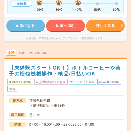
年齢層
20代
30代
40代
50代
60代
気になる!
応募へ進む
詳しく見る
派遣会社
株式会社綜合キャリアオプション 製造事業部（全国）
未読
掲載日
2026/08/06
【未経験スタートOK！】ボトルコーヒーや菓
子の梱包機械操作・検品/日払いOK
職種未経験OK
交通費別途支給あり
土日祝日が休み
WEB登録OK
派遣
茨城県稲敷市
勤務地
下総神崎駅から車18分
月～金
曜日頻度
07:00～16:0014:00～23:0022:00～07:00
時間