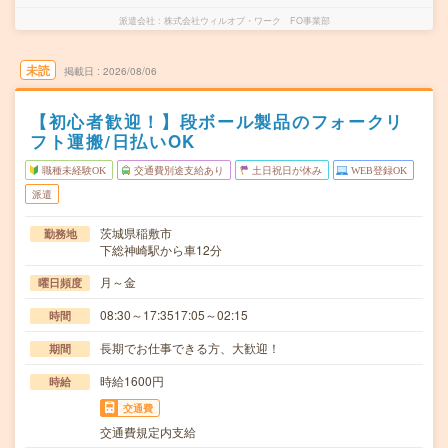
派遣会社
株式会社ウィルオブ・ワーク FO事業部
未読
掲載日
2026/08/06
【初心者歓迎！】段ボール製品のフォークリ
フト運搬/日払いOK
職種未経験OK
交通費別途支給あり
土日祝日が休み
WEB登録OK
派遣
茨城県稲敷市
勤務地
下総神崎駅から車12分
月～金
曜日頻度
08:30～17:3517:05～02:15
時間
長期でお仕事できる方、大歓迎！
期間
時給1600円
時給
交通費
交通費規定内支給