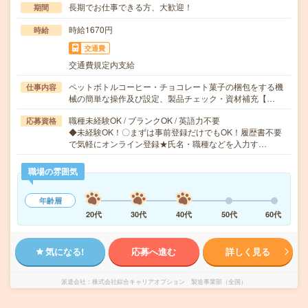
長期でお仕事できる方、大歓迎！
期間
時給1670円
時給
交通費
交通費規定内支給
ペットボトルコーヒー・チョコレート菓子の梱包をする機
仕事内容
械の簡単な操作及び設定、製品チェック・資材補充【…
職種未経験OK / ブランクOK / 英語力不要
応募資格
◆未経験OK！〇まずは事前登録だけでもOK！履歴書不要
で気軽にオンライン登録★氏名・職種などを入力す…
職場の雰囲気
年齢層
20代
30代
40代
50代
60代
気になる!
応募へ進む
詳しく見る
派遣会社
株式会社綜合キャリアオプション 製造事業部（全国）