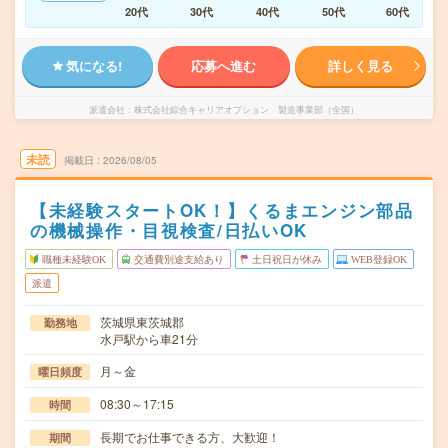
20代
30代
40代
50代
60代
気になる!
応募へ進む
詳しく見る
派遣会社
株式会社綜合キャリアオプション 製造事業部（全国）
未読
掲載日
2026/08/05
【未経験スタートOK！】くるまエンジン部品
の機械操作・目視検査/日払いOK
職種未経験OK
交通費別途支給あり
土日祝日が休み
WEB登録OK
派遣
茨城県東茨城郡
勤務地
水戸駅から車21分
月～金
曜日頻度
08:30～17:15
時間
長期でお仕事できる方、大歓迎！
期間