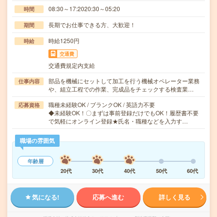
08:30～17:2020:30～05:20
時間
長期でお仕事できる方、大歓迎！
期間
時給1250円
時給
交通費
交通費規定内支給
部品を機械にセットして加工を行う機械オペレーター業務
仕事内容
や、組立工程での作業、完成品をチェックする検査業…
職種未経験OK / ブランクOK / 英語力不要
応募資格
◆未経験OK！〇まずは事前登録だけでもOK！履歴書不要
で気軽にオンライン登録★氏名・職種などを入力す…
職場の雰囲気
年齢層
20代
30代
40代
50代
60代
気になる!
応募へ進む
詳しく見る