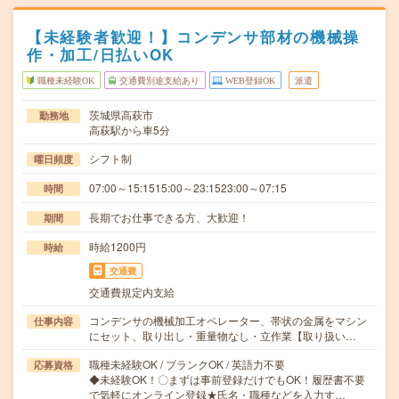
【未経験者歓迎！】コンデンサ部材の機械操
作・加工/日払いOK
職種未経験OK
交通費別途支給あり
WEB登録OK
派遣
茨城県高萩市
勤務地
高萩駅から車5分
シフト制
曜日頻度
07:00～15:1515:00～23:1523:00～07:15
時間
長期でお仕事できる方、大歓迎！
期間
時給1200円
時給
交通費
交通費規定内支給
コンデンサの機械加工オペレーター、帯状の金属をマシン
仕事内容
にセット、取り出し・重量物なし・立作業【取り扱い…
職種未経験OK / ブランクOK / 英語力不要
応募資格
◆未経験OK！〇まずは事前登録だけでもOK！履歴書不要
で気軽にオンライン登録★氏名・職種などを入力す…