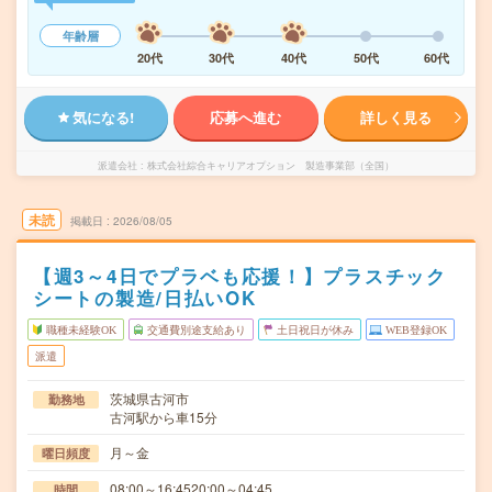
年齢層
20代
30代
40代
50代
60代
気になる!
応募へ進む
詳しく見る
派遣会社
株式会社綜合キャリアオプション 製造事業部（全国）
未読
掲載日
2026/08/05
【週3～4日でプラベも応援！】プラスチック
シートの製造/日払いOK
職種未経験OK
交通費別途支給あり
土日祝日が休み
WEB登録OK
派遣
茨城県古河市
勤務地
古河駅から車15分
月～金
曜日頻度
08:00～16:4520:00～04:45
時間