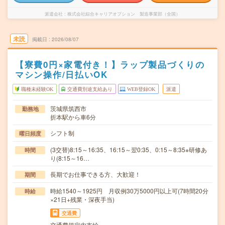
派遣会社
株式会社綜合キャリアオプション 製造事業部（全国）
未読
掲載日
2026/08/07
【寮費0円×家電付き！】ラップ製品づくりの
マシン操作/日払いOK
職種未経験OK
交通費別途支給あり
WEB登録OK
派遣
茨城県筑西市
勤務地
折本駅から車6分
シフト制
曜日頻度
(3交替)8:15～16:35、16:15～翌0:35、0:15～8:35※研修あ
時間
り(8:15～16…
長期でお仕事できる方、大歓迎！
期間
時給1540～1925円 月収例30万5000円以上可(7時間20分
時給
×21日+残業・深夜手当)
交通費
交通費規定内支給