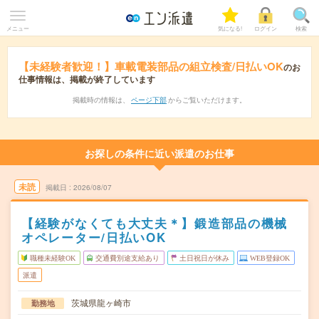
メニュー
気になる!
ログイン
検索
【未経験者歓迎！】車載電装部品の組立検査/日払いOK
のお
仕事情報は、掲載が終了しています
掲載時の情報は、
ページ下部
からご覧いただけます。
お探しの条件に近い派遣のお仕事
未読
掲載日
2026/08/07
【経験がなくても大丈夫＊】鍛造部品の機械
オペレーター/日払いOK
職種未経験OK
交通費別途支給あり
土日祝日が休み
WEB登録OK
派遣
茨城県龍ヶ崎市
勤務地