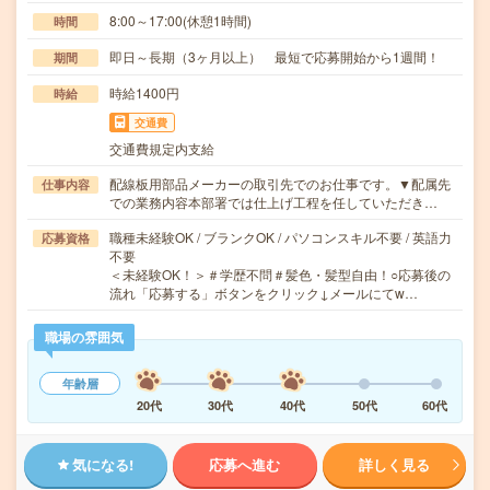
8:00～17:00(休憩1時間)
時間
即日～長期（3ヶ月以上） 最短で応募開始から1週間！
期間
時給1400円
時給
交通費
交通費規定内支給
配線板用部品メーカーの取引先でのお仕事です。▼配属先
仕事内容
での業務内容本部署では仕上げ工程を任していただき…
職種未経験OK / ブランクOK / パソコンスキル不要 / 英語力
応募資格
不要
＜未経験OK！＞＃学歴不問＃髪色・髪型自由！○応募後の
流れ「応募する」ボタンをクリック↓メールにてw…
職場の雰囲気
年齢層
20代
30代
40代
50代
60代
気になる!
応募へ進む
詳しく見る