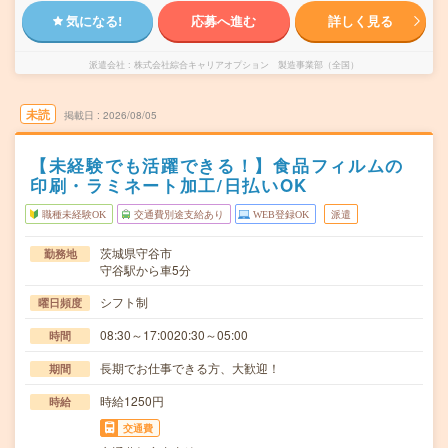
気になる!
応募へ進む
詳しく見る
派遣会社
株式会社綜合キャリアオプション 製造事業部（全国）
未読
掲載日
2026/08/05
【未経験でも活躍できる！】食品フィルムの
印刷・ラミネート加工/日払いOK
職種未経験OK
交通費別途支給あり
WEB登録OK
派遣
茨城県守谷市
勤務地
守谷駅から車5分
シフト制
曜日頻度
08:30～17:0020:30～05:00
時間
長期でお仕事できる方、大歓迎！
期間
時給1250円
時給
交通費