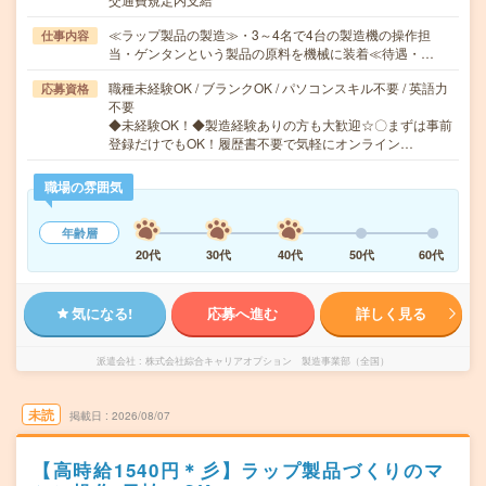
≪ラップ製品の製造≫・3～4名で4台の製造機の操作担
仕事内容
当・ゲンタンという製品の原料を機械に装着≪待遇・…
職種未経験OK / ブランクOK / パソコンスキル不要 / 英語力
応募資格
不要
◆未経験OK！◆製造経験ありの方も大歓迎☆〇まずは事前
登録だけでもOK！履歴書不要で気軽にオンライン…
職場の雰囲気
年齢層
20代
30代
40代
50代
60代
気になる!
応募へ進む
詳しく見る
派遣会社
株式会社綜合キャリアオプション 製造事業部（全国）
未読
掲載日
2026/08/07
【高時給1540円＊彡】ラップ製品づくりのマ