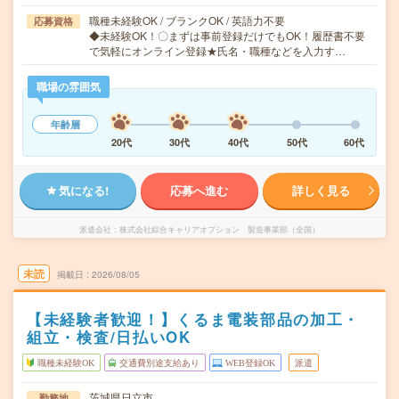
職種未経験OK / ブランクOK / 英語力不要
応募資格
◆未経験OK！〇まずは事前登録だけでもOK！履歴書不要
で気軽にオンライン登録★氏名・職種などを入力す…
職場の雰囲気
年齢層
20代
30代
40代
50代
60代
気になる!
応募へ進む
詳しく見る
派遣会社
株式会社綜合キャリアオプション 製造事業部（全国）
未読
掲載日
2026/08/05
【未経験者歓迎！】くるま電装部品の加工・
組立・検査/日払いOK
職種未経験OK
交通費別途支給あり
WEB登録OK
派遣
茨城県日立市
勤務地