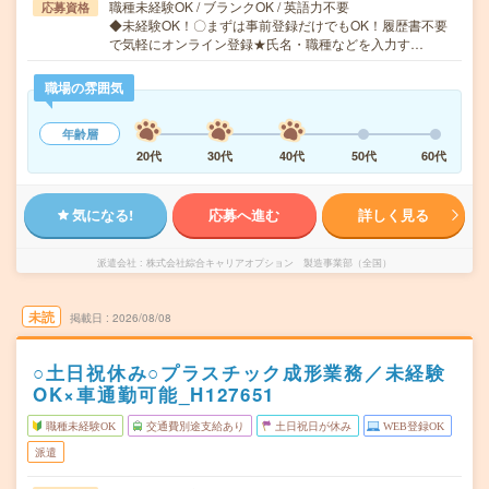
職種未経験OK / ブランクOK / 英語力不要
応募資格
◆未経験OK！〇まずは事前登録だけでもOK！履歴書不要
で気軽にオンライン登録★氏名・職種などを入力す…
職場の雰囲気
年齢層
20代
30代
40代
50代
60代
気になる!
応募へ進む
詳しく見る
派遣会社
株式会社綜合キャリアオプション 製造事業部（全国）
未読
掲載日
2026/08/08
○土日祝休み○プラスチック成形業務／未経験
OK×車通勤可能_H127651
職種未経験OK
交通費別途支給あり
土日祝日が休み
WEB登録OK
派遣