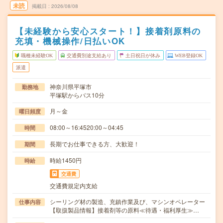
未読
掲載日
2026/08/08
【未経験から安心スタート！】接着剤原料の
充填・機械操作/日払いOK
職種未経験OK
交通費別途支給あり
土日祝日が休み
WEB登録OK
派遣
神奈川県平塚市
勤務地
平塚駅からバス10分
月～金
曜日頻度
08:00～16:4520:00～04:45
時間
長期でお仕事できる方、大歓迎！
期間
時給1450円
時給
交通費
交通費規定内支給
シーリング材の製造、充鎮作業及び、マシンオペレーター
仕事内容
【取扱製品情報】接着剤等の原料≪待遇・福利厚生≫…