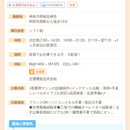
交通費別途支給あり
WEB登録OK
派遣
神奈川県南足柄市
勤務地
和田河原駅から徒歩12分
シフト制
曜日頻度
(3交替)7:00～14:20、14:00～21:20、21:10～翌7:10 ※1
時間
ヵ月単位の変形労…
長期でお仕事できる方、大歓迎！
期間
時給1450～1813円 日払いOK！
時給
交通費
交通費規定内支給
○医療用マシンの設備操作○メンテナンス点検・清掃○手直
仕事内容
しレベルのトラブル対応○品質検査・生産準備※ク…
ブランクOK / パソコンスキル不要 / 英語力不要
応募資格
◆交替勤務経験者◆工場での機械オペレーター経験者〇ま
ずは事前登録だけでもOK！履歴書不要で気軽にオン…
職場の雰囲気