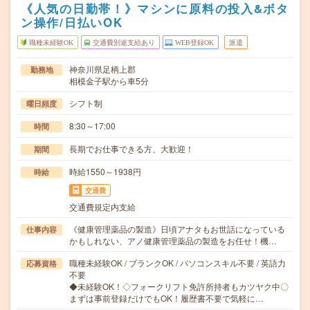
《人気の日勤帯！》マシンに原料の投入&ボタ
ン操作/日払いOK
職種未経験OK
交通費別途支給あり
WEB登録OK
派遣
神奈川県足柄上郡
勤務地
相模金子駅から車5分
シフト制
曜日頻度
8:30～17:00
時間
長期でお仕事できる方、大歓迎！
期間
時給1550～1938円
時給
交通費
交通費規定内支給
《健康管理薬品の製造》日頃アナタもお世話になっている
仕事内容
かもしれない、アノ健康管理薬品の製造をお任せ！機…
職種未経験OK / ブランクOK / パソコンスキル不要 / 英語力
応募資格
不要
◆未経験OK！◇フォークリフト免許所持者もカツヤク中〇
まずは事前登録だけでもOK！履歴書不要で気軽に…