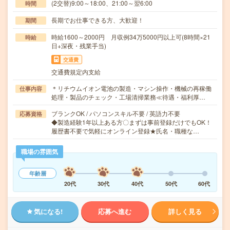
(2交替)9:00～18:00、21:00～翌6:00
時間
長期でお仕事できる方、大歓迎！
期間
時給1600～2000円 月収例34万5000円以上可(8時間×21
時給
日+深夜・残業手当)
交通費
交通費規定内支給
＊リチウムイオン電池の製造・マシン操作・機械の再稼働
仕事内容
処理・製品のチェック・工場清掃業務≪待遇・福利厚…
ブランクOK / パソコンスキル不要 / 英語力不要
応募資格
◆製造経験1年以上ある方〇まずは事前登録だけでもOK！
履歴書不要で気軽にオンライン登録★氏名・職種な…
職場の雰囲気
年齢層
20代
30代
40代
50代
60代
気になる!
応募へ進む
詳しく見る