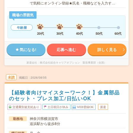
で気軽にオンライン登録★氏名・職種などを入力す…
職場の雰囲気
年齢層
20代
30代
40代
50代
60代
気になる!
応募へ進む
詳しく見る
派遣会社
株式会社綜合キャリアオプション 製造事業部（全国）
未読
掲載日
2026/08/05
【経験者向けマイスターワーク！】金属部品
のセット・プレス加工/日払いOK
交通費別途支給あり
土日祝日が休み
WEB登録OK
派遣
神奈川県横須賀市
勤務地
追浜駅から徒歩8分
月～金