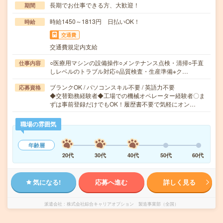
長期でお仕事できる方、大歓迎！
期間
時給1450～1813円 日払いOK！
時給
交通費
交通費規定内支給
○医療用マシンの設備操作○メンテナンス点検・清掃○手直
仕事内容
しレベルのトラブル対応○品質検査・生産準備※ク…
ブランクOK / パソコンスキル不要 / 英語力不要
応募資格
◆交替勤務経験者◆工場での機械オペレーター経験者〇ま
ずは事前登録だけでもOK！履歴書不要で気軽にオン…
職場の雰囲気
年齢層
20代
30代
40代
50代
60代
気になる!
応募へ進む
詳しく見る
派遣会社
株式会社綜合キャリアオプション 製造事業部（全国）