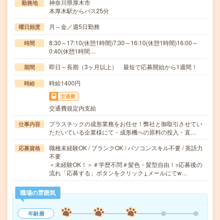
神奈川県厚木市
勤務地
本厚木駅からバス25分
月～金／週5日勤務
曜日頻度
8:30～17:10(休憩1時間)7:30～16:10(休憩1時間)16:00～
時間
0:40(休憩1時間…
即日～長期（3ヶ月以上） 最短で応募開始から1週間！
期間
時給1400円
時給
交通費
交通費規定内支給
プラスチックの成形業務をお任せ！弊社と御取引させてい
仕事内容
ただいている企業様にて・成形機への原料の投入・直…
職種未経験OK / ブランクOK / パソコンスキル不要 / 英語力
応募資格
不要
＜未経験OK！＞＃学歴不問＃髪色・髪型自由！○応募後の
流れ「応募する」ボタンをクリック↓メールにてw…
職場の雰囲気
年齢層