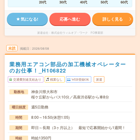
20代
30代
40代
50代
60代
気になる!
応募へ進む
詳しく見る
派遣会社
株式会社ウィルオブ・ワーク FO事業部
未読
掲載日
2026/08/08
業務用エアコン部品の加工機械オペレーター
のお仕事！_H106822
交通費別途支給あり
残業なし
WEB登録OK
派遣
神奈川県大和市
勤務地
桜ケ丘駅からバス10分／高座渋谷駅から車8分
週5日勤務
曜日頻度
8:00～16:50(休憩1:05)
時間
即日～長期（3ヶ月以上） 最短で応募開始から1週間！
期間
時給1350円
時給