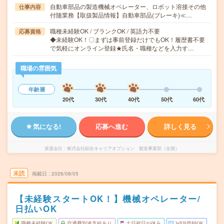
自動車部品の製造機械オペレーター、ロボット溶接その他
仕事内容
付随業務【取扱製品情報】自動車部品(ブレーキ)≪…
職種未経験OK / ブランクOK / 英語力不要
応募資格
◆未経験OK！〇まずは事前登録だけでもOK！履歴書不要
で気軽にオンライン登録★氏名・職種などを入力す…
職場の雰囲気
年齢層
20代
30代
40代
50代
60代
気になる!
応募へ進む
詳しく見る
派遣会社
株式会社綜合キャリアオプション 製造事業部（全国）
未読
掲載日
2026/08/05
【未経験スタートOK！】機械オペレーター/
日払いOK
職種未経験OK
交通費別途支給あり
土日祝日が休み
WEB登録OK