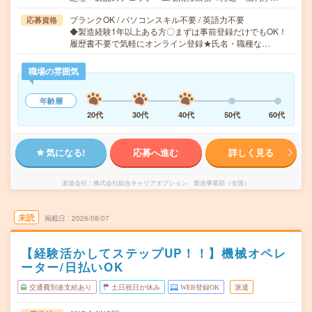
ブランクOK / パソコンスキル不要 / 英語力不要
応募資格
◆製造経験1年以上ある方〇まずは事前登録だけでもOK！
履歴書不要で気軽にオンライン登録★氏名・職種な…
職場の雰囲気
年齢層
20代
30代
40代
50代
60代
気になる!
応募へ進む
詳しく見る
派遣会社
株式会社綜合キャリアオプション 製造事業部（全国）
未読
掲載日
2026/08/07
【経験活かしてステップUP！！】機械オペレ
ーター/日払いOK
交通費別途支給あり
土日祝日が休み
WEB登録OK
派遣