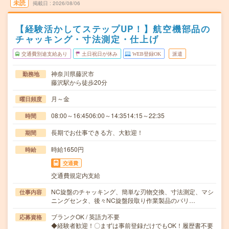
未読
掲載日
2026/08/06
【経験活かしてステップUP！】航空機部品の
チャッキング・寸法測定・仕上げ
交通費別途支給あり
土日祝日が休み
WEB登録OK
派遣
神奈川県藤沢市
勤務地
藤沢駅から徒歩20分
月～金
曜日頻度
08:00～16:4506:00～14:3514:15～22:35
時間
長期でお仕事できる方、大歓迎！
期間
時給1650円
時給
交通費
交通費規定内支給
NC旋盤のチャッキング、簡単な刃物交換、寸法測定、マシ
仕事内容
ニングセンタ、後々NC旋盤段取り作業製品のバリ…
ブランクOK / 英語力不要
応募資格
◆経験者歓迎！〇まずは事前登録だけでもOK！履歴書不要