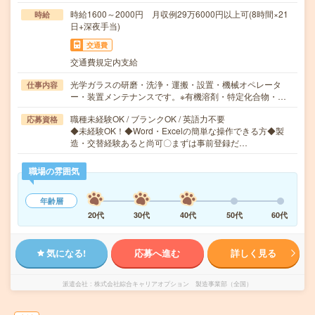
時給1600～2000円 月収例29万6000円以上可(8時間×21
時給
日+深夜手当)
交通費
交通費規定内支給
光学ガラスの研磨・洗浄・運搬・設置・機械オペレータ
仕事内容
ー・装置メンテナンスです。※有機溶剤・特定化合物・…
職種未経験OK / ブランクOK / 英語力不要
応募資格
◆未経験OK！◆Word・Excelの簡単な操作できる方◆製
造・交替経験あると尚可〇まずは事前登録だ…
職場の雰囲気
年齢層
20代
30代
40代
50代
60代
気になる!
応募へ進む
詳しく見る
派遣会社
株式会社綜合キャリアオプション 製造事業部（全国）