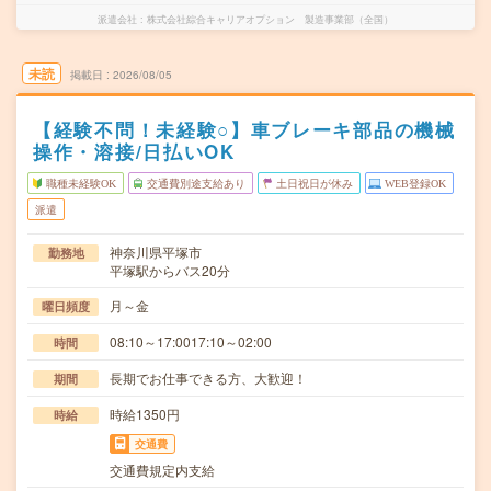
派遣会社
株式会社綜合キャリアオプション 製造事業部（全国）
未読
掲載日
2026/08/05
【経験不問！未経験○】車ブレーキ部品の機械
操作・溶接/日払いOK
職種未経験OK
交通費別途支給あり
土日祝日が休み
WEB登録OK
派遣
神奈川県平塚市
勤務地
平塚駅からバス20分
月～金
曜日頻度
08:10～17:0017:10～02:00
時間
長期でお仕事できる方、大歓迎！
期間
時給1350円
時給
交通費
交通費規定内支給