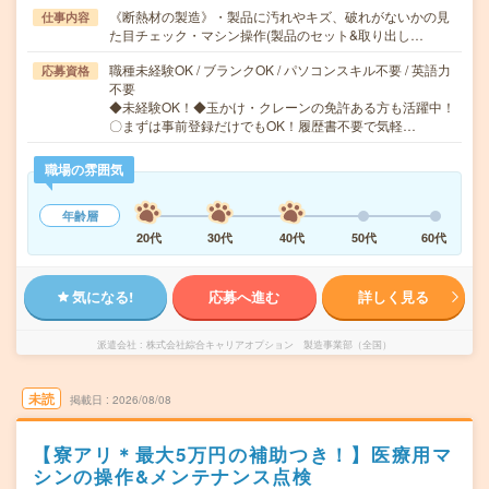
《断熱材の製造》・製品に汚れやキズ、破れがないかの見
仕事内容
た目チェック・マシン操作(製品のセット&取り出し…
職種未経験OK / ブランクOK / パソコンスキル不要 / 英語力
応募資格
不要
◆未経験OK！◆玉かけ・クレーンの免許ある方も活躍中！
〇まずは事前登録だけでもOK！履歴書不要で気軽…
職場の雰囲気
年齢層
20代
30代
40代
50代
60代
気になる!
応募へ進む
詳しく見る
派遣会社
株式会社綜合キャリアオプション 製造事業部（全国）
未読
掲載日
2026/08/08
【寮アリ＊最大5万円の補助つき！】医療用マ
シンの操作&メンテナンス点検