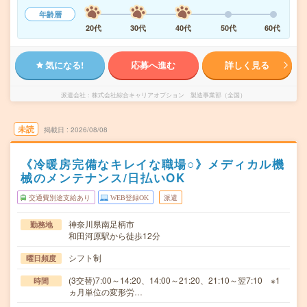
年齢層
20代
30代
40代
50代
60代
気になる!
応募へ進む
詳しく見る
派遣会社
株式会社綜合キャリアオプション 製造事業部（全国）
未読
掲載日
2026/08/08
《冷暖房完備なキレイな職場○》メディカル機
械のメンテナンス/日払いOK
交通費別途支給あり
WEB登録OK
派遣
神奈川県南足柄市
勤務地
和田河原駅から徒歩12分
シフト制
曜日頻度
(3交替)7:00～14:20、14:00～21:20、21:10～翌7:10 ※1
時間
ヵ月単位の変形労…