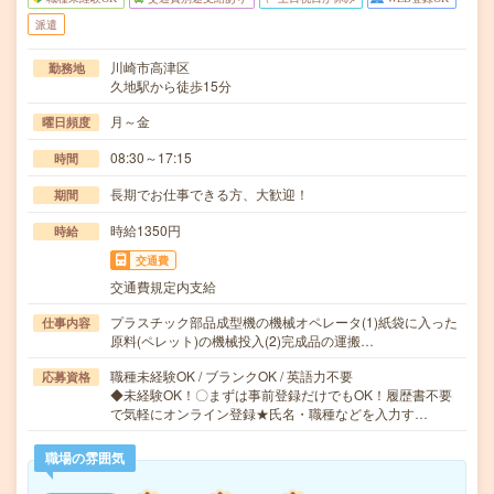
派遣
川崎市高津区
勤務地
久地駅から徒歩15分
月～金
曜日頻度
08:30～17:15
時間
長期でお仕事できる方、大歓迎！
期間
時給1350円
時給
交通費
交通費規定内支給
プラスチック部品成型機の機械オペレータ(1)紙袋に入った
仕事内容
原料(ペレット)の機械投入(2)完成品の運搬…
職種未経験OK / ブランクOK / 英語力不要
応募資格
◆未経験OK！〇まずは事前登録だけでもOK！履歴書不要
で気軽にオンライン登録★氏名・職種などを入力す…
職場の雰囲気