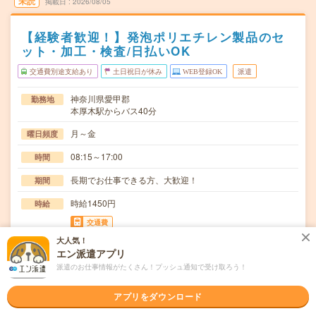
未読
掲載日
2026/08/05
【経験者歓迎！】発泡ポリエチレン製品のセ
ット・加工・検査/日払いOK
交通費別途支給あり
土日祝日が休み
WEB登録OK
派遣
神奈川県愛甲郡
勤務地
本厚木駅からバス40分
月～金
曜日頻度
08:15～17:00
時間
長期でお仕事できる方、大歓迎！
期間
時給1450円
時給
交通費
交通費規定内支給
大人気！
エン派遣アプリ
・材料を機械にセットしボタンを押す・出来上がった製品
仕事内容
派遣のお仕事情報がたくさん！プッシュ通知で受け取ろう！
を取り出して検査し次の工程に渡す【取り扱い製品情…
ブランクOK / 英語力不要
アプリをダウンロード
応募資格
◆経験者歓迎！〇まずは事前登録だけでもOK！履歴書不要