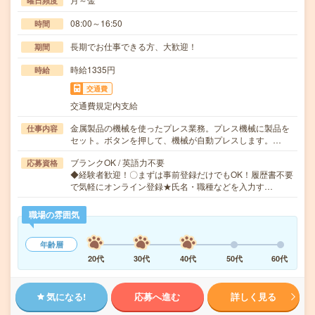
曜日頻度
08:00～16:50
時間
長期でお仕事できる方、大歓迎！
期間
時給1335円
時給
交通費
交通費規定内支給
金属製品の機械を使ったプレス業務。プレス機械に製品を
仕事内容
セット。ボタンを押して、機械が自動プレスします。…
ブランクOK / 英語力不要
応募資格
◆経験者歓迎！〇まずは事前登録だけでもOK！履歴書不要
で気軽にオンライン登録★氏名・職種などを入力す…
職場の雰囲気
年齢層
20代
30代
40代
50代
60代
気になる!
応募へ進む
詳しく見る