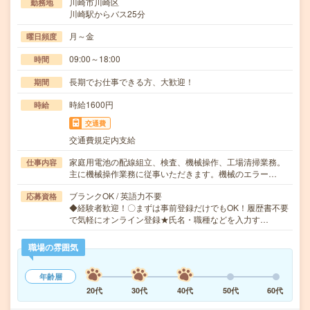
川崎市川崎区
勤務地
川崎駅からバス25分
月～金
曜日頻度
09:00～18:00
時間
長期でお仕事できる方、大歓迎！
期間
時給1600円
時給
交通費
交通費規定内支給
家庭用電池の配線組立、検査、機械操作、工場清掃業務。
仕事内容
主に機械操作業務に従事いただきます。機械のエラー…
ブランクOK / 英語力不要
応募資格
◆経験者歓迎！〇まずは事前登録だけでもOK！履歴書不要
で気軽にオンライン登録★氏名・職種などを入力す…
職場の雰囲気
年齢層
20代
30代
40代
50代
60代