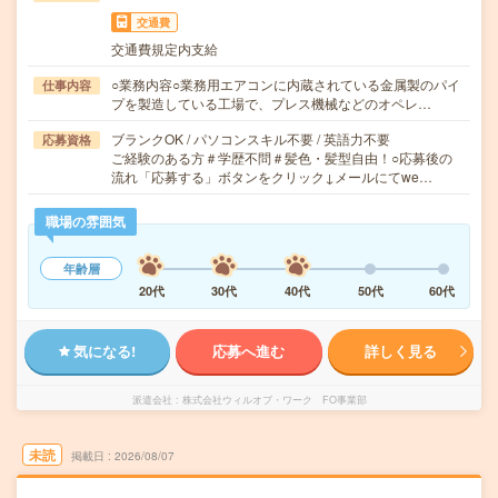
交通費
交通費規定内支給
○業務内容○業務用エアコンに内蔵されている金属製のパイ
仕事内容
プを製造している工場で、プレス機械などのオペレ…
ブランクOK / パソコンスキル不要 / 英語力不要
応募資格
ご経験のある方＃学歴不問＃髪色・髪型自由！○応募後の
流れ「応募する」ボタンをクリック↓メールにてwe…
職場の雰囲気
年齢層
20代
30代
40代
50代
60代
気になる!
応募へ進む
詳しく見る
派遣会社
株式会社ウィルオブ・ワーク FO事業部
未読
掲載日
2026/08/07