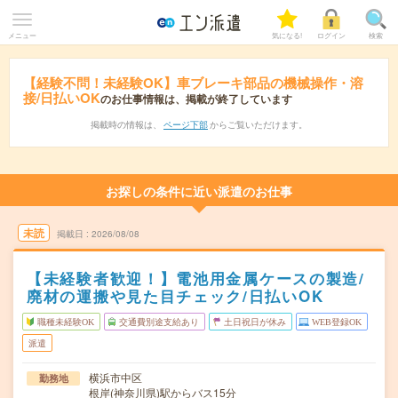
メニュー
気になる!
ログイン
検索
【経験不問！未経験OK】車ブレーキ部品の機械操作・溶
接/日払いOK
のお仕事情報は、掲載が終了しています
掲載時の情報は、
ページ下部
からご覧いただけます。
お探しの条件に近い派遣のお仕事
未読
掲載日
2026/08/08
【未経験者歓迎！】電池用金属ケースの製造/
廃材の運搬や見た目チェック/日払いOK
職種未経験OK
交通費別途支給あり
土日祝日が休み
WEB登録OK
派遣
横浜市中区
勤務地
根岸(神奈川県)駅からバス15分