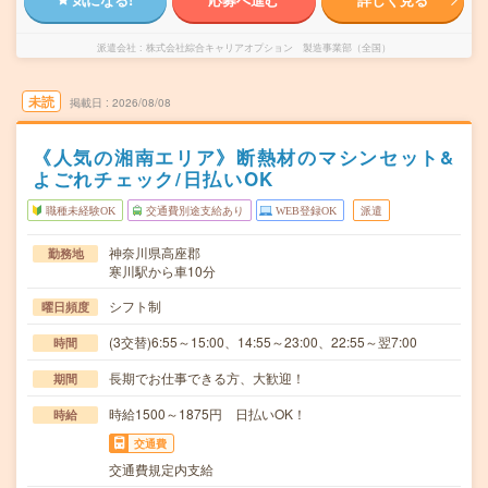
派遣会社
株式会社綜合キャリアオプション 製造事業部（全国）
未読
掲載日
2026/08/08
《人気の湘南エリア》断熱材のマシンセット&
よごれチェック/日払いOK
職種未経験OK
交通費別途支給あり
WEB登録OK
派遣
神奈川県高座郡
勤務地
寒川駅から車10分
シフト制
曜日頻度
(3交替)6:55～15:00、14:55～23:00、22:55～翌7:00
時間
長期でお仕事できる方、大歓迎！
期間
時給1500～1875円 日払いOK！
時給
交通費
交通費規定内支給