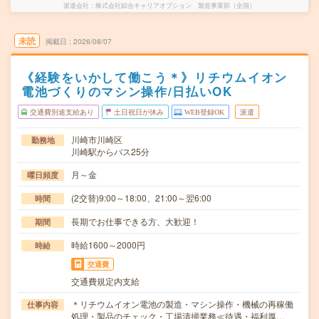
派遣会社
株式会社綜合キャリアオプション 製造事業部（全国）
未読
掲載日
2026/08/07
《経験をいかして働こう＊》リチウムイオン
電池づくりのマシン操作/日払いOK
交通費別途支給あり
土日祝日が休み
WEB登録OK
派遣
川崎市川崎区
勤務地
川崎駅からバス25分
月～金
曜日頻度
(2交替)9:00～18:00、21:00～翌6:00
時間
長期でお仕事できる方、大歓迎！
期間
時給1600～2000円
時給
交通費
交通費規定内支給
＊リチウムイオン電池の製造・マシン操作・機械の再稼働
仕事内容
処理・製品のチェック・工場清掃業務≪待遇・福利厚…