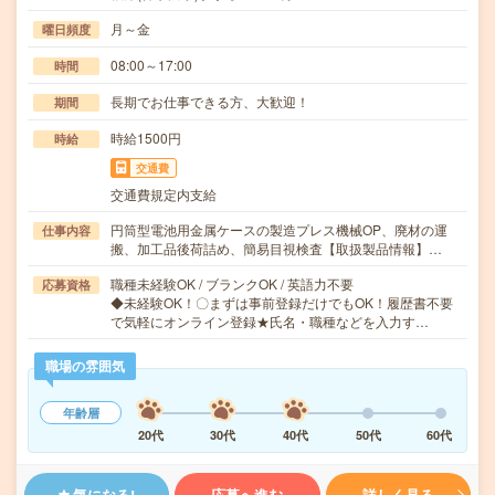
月～金
曜日頻度
08:00～17:00
時間
長期でお仕事できる方、大歓迎！
期間
時給1500円
時給
交通費
交通費規定内支給
円筒型電池用金属ケースの製造プレス機械OP、廃材の運
仕事内容
搬、加工品後荷詰め、簡易目視検査【取扱製品情報】…
職種未経験OK / ブランクOK / 英語力不要
応募資格
◆未経験OK！〇まずは事前登録だけでもOK！履歴書不要
で気軽にオンライン登録★氏名・職種などを入力す…
職場の雰囲気
年齢層
20代
30代
40代
50代
60代
気になる!
応募へ進む
詳しく見る