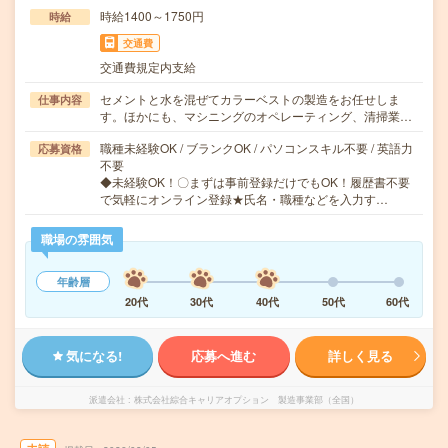
時給1400～1750円
時給
交通費
交通費規定内支給
セメントと水を混ぜてカラーベストの製造をお任せしま
仕事内容
す。ほかにも、マシニングのオペレーティング、清掃業…
職種未経験OK / ブランクOK / パソコンスキル不要 / 英語力
応募資格
不要
◆未経験OK！〇まずは事前登録だけでもOK！履歴書不要
で気軽にオンライン登録★氏名・職種などを入力す…
職場の雰囲気
年齢層
20代
30代
40代
50代
60代
気になる!
応募へ進む
詳しく見る
派遣会社
株式会社綜合キャリアオプション 製造事業部（全国）