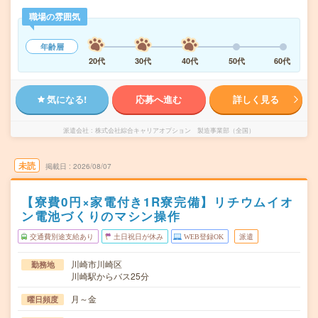
職場の雰囲気
年齢層
20代
30代
40代
50代
60代
気になる!
応募へ進む
詳しく見る
派遣会社
株式会社綜合キャリアオプション 製造事業部（全国）
未読
掲載日
2026/08/07
【寮費0円×家電付き1R寮完備】リチウムイオ
ン電池づくりのマシン操作
交通費別途支給あり
土日祝日が休み
WEB登録OK
派遣
川崎市川崎区
勤務地
川崎駅からバス25分
月～金
曜日頻度