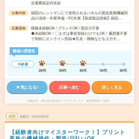
交通費規定内支給
病院のレントゲンにて使用されるパネルの製造業務機械部
仕事内容
品の清掃・作業準備・PC作業【取扱製品情報】病院…
職種未経験OK / ブランクOK / 英語力不要
応募資格
◆未経験OK！〇まずは事前登録だけでもOK！履歴書不要
で気軽にオンライン登録★氏名・職種などを入力す…
職場の雰囲気
年齢層
20代
30代
40代
50代
60代
気になる!
応募へ進む
詳しく見る
派遣会社
株式会社綜合キャリアオプション 製造事業部（全国）
未読
掲載日
2026/08/06
【経験者向けマイスターワーク！】プリント
基板の機械操作・製造/日払いOK