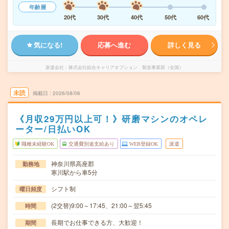
年齢層
20代
30代
40代
50代
60代
気になる!
応募へ進む
詳しく見る
派遣会社
株式会社綜合キャリアオプション 製造事業部（全国）
未読
掲載日
2026/08/06
《月収29万円以上可！》研磨マシンのオペレ
ーター/日払いOK
職種未経験OK
交通費別途支給あり
WEB登録OK
派遣
神奈川県高座郡
勤務地
寒川駅から車5分
シフト制
曜日頻度
(2交替)9:00～17:45、21:00～翌5:45
時間
長期でお仕事できる方、大歓迎！
期間