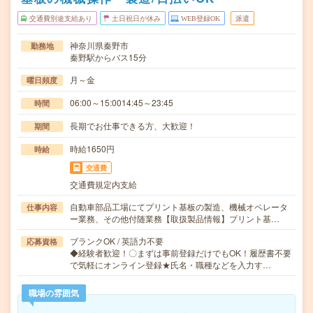
交通費別途支給あり
土日祝日が休み
WEB登録OK
派遣
神奈川県秦野市
勤務地
秦野駅からバス15分
月～金
曜日頻度
06:00～15:0014:45～23:45
時間
長期でお仕事できる方、大歓迎！
期間
時給1650円
時給
交通費
交通費規定内支給
自動車部品工場にてプリント基板の製造、機械オペレータ
仕事内容
ー業務、その他付随業務【取扱製品情報】プリント基…
ブランクOK / 英語力不要
応募資格
◆経験者歓迎！〇まずは事前登録だけでもOK！履歴書不要
で気軽にオンライン登録★氏名・職種などを入力す…
職場の雰囲気