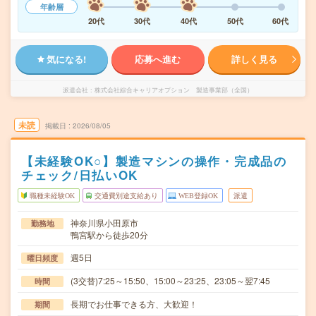
年齢層
20代
30代
40代
50代
60代
気になる!
応募へ進む
詳しく見る
派遣会社
株式会社綜合キャリアオプション 製造事業部（全国）
未読
掲載日
2026/08/05
【未経験OK○】製造マシンの操作・完成品の
チェック/日払いOK
職種未経験OK
交通費別途支給あり
WEB登録OK
派遣
神奈川県小田原市
勤務地
鴨宮駅から徒歩20分
週5日
曜日頻度
(3交替)7:25～15:50、15:00～23:25、23:05～翌7:45
時間
長期でお仕事できる方、大歓迎！
期間