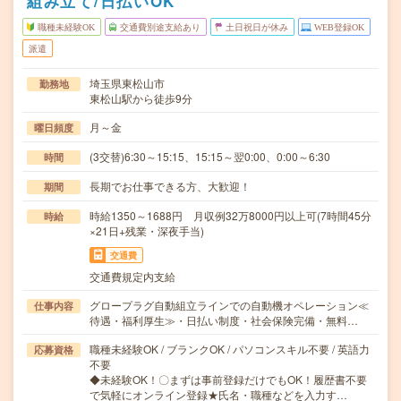
組み立て/日払いOK
職種未経験OK
交通費別途支給あり
土日祝日が休み
WEB登録OK
派遣
埼玉県東松山市
勤務地
東松山駅から徒歩9分
月～金
曜日頻度
(3交替)6:30～15:15、15:15～翌0:00、0:00～6:30
時間
長期でお仕事できる方、大歓迎！
期間
時給1350～1688円 月収例32万8000円以上可(7時間45分
時給
×21日+残業・深夜手当)
交通費
交通費規定内支給
グロープラグ自動組立ラインでの自動機オペレーション≪
仕事内容
待遇・福利厚生≫・日払い制度・社会保険完備・無料…
職種未経験OK / ブランクOK / パソコンスキル不要 / 英語力
応募資格
不要
◆未経験OK！〇まずは事前登録だけでもOK！履歴書不要
で気軽にオンライン登録★氏名・職種などを入力す…