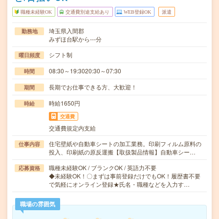
職種未経験OK
交通費別途支給あり
WEB登録OK
派遣
埼玉県入間郡
勤務地
みずほ台駅から---分
シフト制
曜日頻度
08:30～19:3020:30～07:30
時間
長期でお仕事できる方、大歓迎！
期間
時給1650円
時給
交通費
交通費規定内支給
住宅壁紙や自動車シートの加工業務。印刷フィルム原料の
仕事内容
投入、印刷紙の原反運搬【取扱製品情報】自動車シー…
職種未経験OK / ブランクOK / 英語力不要
応募資格
◆未経験OK！〇まずは事前登録だけでもOK！履歴書不要
で気軽にオンライン登録★氏名・職種などを入力す…
職場の雰囲気