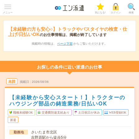
メニュー
気になる!
ログイン
検索
【未経験の方も安心○】トラックやバスタイヤの検査・仕
上げ/日払いOK
のお仕事情報は、掲載が終了しています
掲載時の情報は、
ページ下部
からご覧いただけます。
お探しの条件に近い派遣のお仕事
未読
掲載日
2026/08/06
【未経験から安心スタート！】トラクターの
ハウジング部品の鋳造業務/日払いOK
職種未経験OK
交通費別途支給あり
土日祝日が休み
WEB登録OK
派遣
さいたま市北区
勤務地
吉野原駅から徒歩5分