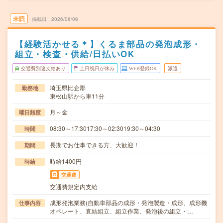
未読
掲載日
2026/08/06
【経験活かせる＊】くるま部品の発泡成形・
組立・検査・供給/日払いOK
交通費別途支給あり
土日祝日が休み
WEB登録OK
派遣
埼玉県比企郡
勤務地
東松山駅から車11分
月～金
曜日頻度
08:30～17:3017:30～02:3019:30～04:30
時間
長期でお仕事できる方、大歓迎！
期間
時給1400円
時給
交通費
交通費規定内支給
成形発泡業務(自動車部品の成形・発泡製造・成形、成形機
仕事内容
オペレート、直結組立、組立作業、発泡後の組立・…