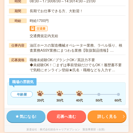
08:30～17:3006:00～14:3014:30～23:00
時間
長期でお仕事できる方、大歓迎！
期間
時給1700円
時給
交通費
交通費規定内支給
油圧ホースの製造機械オペレーター業務、ラベル張り、検
仕事内容
査業務ASSY業務にまつわる業務【取扱製品情報】…
職種未経験OK / ブランクOK / 英語力不要
応募資格
◆未経験OK！〇まずは事前登録だけでもOK！履歴書不要
で気軽にオンライン登録★氏名・職種などを入力す…
職場の雰囲気
年齢層
20代
30代
40代
50代
60代
気になる!
応募へ進む
詳しく見る
派遣会社
株式会社綜合キャリアオプション 製造事業部（全国）