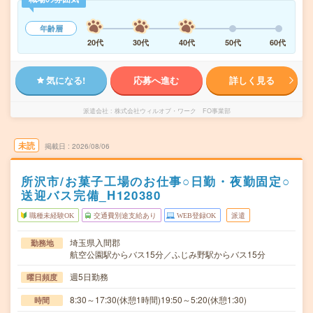
年齢層
20代
30代
40代
50代
60代
気になる!
応募へ進む
詳しく見る
派遣会社
株式会社ウィルオブ・ワーク FO事業部
未読
掲載日
2026/08/06
所沢市/お菓子工場のお仕事○日勤・夜勤固定○
送迎バス完備_H120380
職種未経験OK
交通費別途支給あり
WEB登録OK
派遣
埼玉県入間郡
勤務地
航空公園駅からバス15分／ふじみ野駅からバス15分
週5日勤務
曜日頻度
8:30～17:30(休憩1時間)19:50～5:20(休憩1:30)
時間