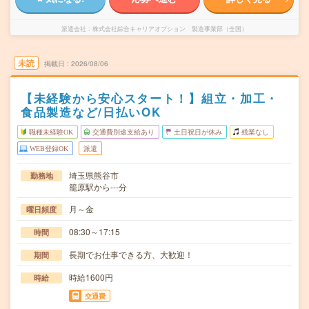
派遣会社
株式会社綜合キャリアオプション 製造事業部（全国）
未読
掲載日
2026/08/06
【未経験から安心スタート！】組立・加工・
食品製造など/日払いOK
職種未経験OK
交通費別途支給あり
土日祝日が休み
残業なし
WEB登録OK
派遣
埼玉県熊谷市
勤務地
籠原駅から---分
月～金
曜日頻度
08:30～17:15
時間
長期でお仕事できる方、大歓迎！
期間
時給1600円
時給
交通費