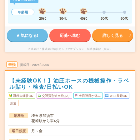
年齢層
20代
30代
40代
50代
60代
気になる!
応募へ進む
詳しく見る
派遣会社
株式会社綜合キャリアオプション 製造事業部（全国）
未読
掲載日
2026/08/06
【未経験OK！】油圧ホースの機械操作・ラベ
ル貼り・検査/日払いOK
職種未経験OK
交通費別途支給あり
土日祝日が休み
WEB登録OK
派遣
埼玉県加須市
勤務地
花崎駅から車4分
月～金
曜日頻度