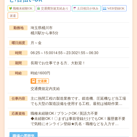
職種未経験OK
交通費別途支給あり
土日祝日が休み
WEB登録OK
派遣
埼玉県桶川市
勤務地
桶川駅から車5分
月～金
曜日頻度
06:25～15:0014:55～23:3021:55～06:30
時間
長期でお仕事できる方、大歓迎！
期間
時給1600円
時給
交通費
交通費規定内支給
主に熱間工程の製造業務です。鍛造機、圧延機など当工場
仕事内容
でも大型の製造設備を使用する工程。最初は補助作業…
職種未経験OK / ブランクOK / 英語力不要
応募資格
◆未経験OK！〇まずは事前登録だけでもOK！履歴書不要
で気軽にオンライン登録★氏名・職種などを入力す…
職場の雰囲気