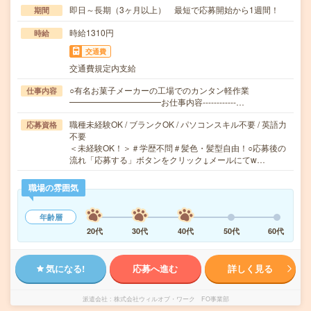
即日～長期（3ヶ月以上） 最短で応募開始から1週間！
期間
時給1310円
時給
交通費
交通費規定内支給
○有名お菓子メーカーの工場でのカンタン軽作業
仕事内容
━━━━━━━━━━━お仕事内容------------…
職種未経験OK / ブランクOK / パソコンスキル不要 / 英語力
応募資格
不要
＜未経験OK！＞＃学歴不問＃髪色・髪型自由！○応募後の
流れ「応募する」ボタンをクリック↓メールにてw…
職場の雰囲気
年齢層
20代
30代
40代
50代
60代
気になる!
応募へ進む
詳しく見る
派遣会社
株式会社ウィルオブ・ワーク FO事業部