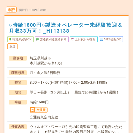
未読
掲載日
2026/08/06
○時給1600円○製造オペレーター未経験歓迎＆
月収33万可！_H113138
職種未経験OK
交通費別途支給あり
土日祝日が休み
WEB登録OK
派遣
埼玉県川越市
勤務地
本川越駅から車18分
月～金／週5日勤務
曜日頻度
8:00～17:00(休憩1時間)17:00～2:00(休憩1時間)
時間
即日～長期（3ヶ月以上） 最短で応募開始から1週間！
期間
時給1600円
時給
交通費
交通費規定内支給
ウィルオブ・ワーク取引先の印刷製造工場にて勤務いただ
仕事内容
きます。▼配属先での業務内容日用雑貨、出版等のシ…