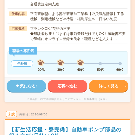
交通費規定内支給
平面研削盤による部品研磨加工業務【取扱製品情報】工作
仕事内容
機械・測定機械など≪待遇・福利厚生≫・日払い制度…
ブランクOK / 英語力不要
応募資格
◆経験者歓迎！〇まずは事前登録だけでもOK！履歴書不要
で気軽にオンライン登録★氏名・職種などを入力す…
職場の雰囲気
年齢層
20代
30代
40代
50代
60代
気になる!
応募へ進む
詳しく見る
派遣会社
株式会社綜合キャリアオプション 製造事業部（全国）
未読
掲載日
2026/08/06
【新生活応援・寮完備】自動車ポンプ部品の