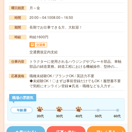
月～金
曜日頻度
20:00～04:1008:00～16:50
時間
長期でお仕事できる方、大歓迎！
期間
時給1600円
時給
交通費
交通費規定内支給
トラクターに使用されるハウジングやブレーキ部品、車軸
仕事内容
部品の鋳造業務。鋳造工程における機械操作、型枠の…
職種未経験OK / ブランクOK / 英語力不要
応募資格
◆未経験OK！〇まずは事前登録だけでもOK！履歴書不要
で気軽にオンライン登録★氏名・職種などを入力す…
職場の雰囲気
年齢層
20代
30代
40代
50代
60代
気になる!
応募へ進む
詳しく見る