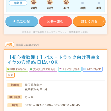
年齢層
20代
30代
40代
50代
60代
気になる!
応募へ進む
詳しく見る
派遣会社
株式会社綜合キャリアオプション 製造事業部（全国）
未読
掲載日
2026/08/06
【初心者歓迎！】バス・トラック向け再生タ
イヤの穴埋め/日払いOK
職種未経験OK
交通費別途支給あり
土日祝日が休み
WEB登録OK
派遣
埼玉県加須市
勤務地
花崎駅から車5分
月～金
曜日頻度
08:00～16:4516:00～00:4500:00～08:45
時間