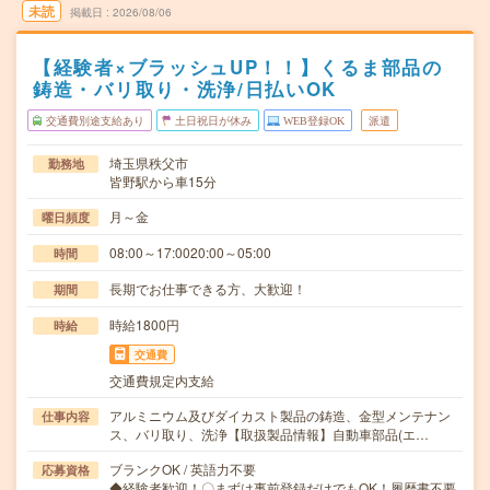
未読
掲載日
2026/08/06
【経験者×ブラッシュUP！！】くるま部品の
鋳造・バリ取り・洗浄/日払いOK
交通費別途支給あり
土日祝日が休み
WEB登録OK
派遣
埼玉県秩父市
勤務地
皆野駅から車15分
月～金
曜日頻度
08:00～17:0020:00～05:00
時間
長期でお仕事できる方、大歓迎！
期間
時給1800円
時給
交通費
交通費規定内支給
アルミニウム及びダイカスト製品の鋳造、金型メンテナン
仕事内容
ス、バリ取り、洗浄【取扱製品情報】自動車部品(エ…
ブランクOK / 英語力不要
応募資格
◆経験者歓迎！〇まずは事前登録だけでもOK！履歴書不要