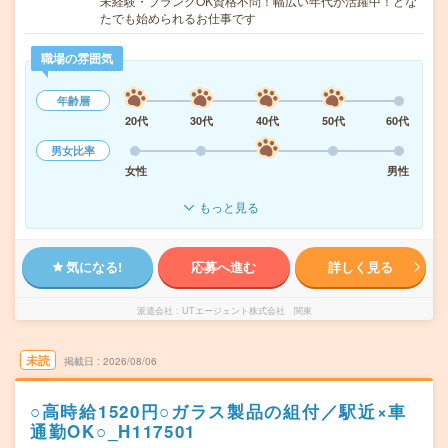
未経験・ブランクOK資格不問！幅広い年代が活躍中！どな
たでも始められるお仕事です
職場の雰囲気
年齢層
20代
30代
40代
50代
60代
男女比率
女性
男性
もっと見る
気になる!
応募へ進む
詳しく見る
派遣会社
UTエージェント株式会社 関東
未読
掲載日
2026/08/06
○高時給1520円○ガラス製品の組付／駅近×車
通勤OK○_H117501