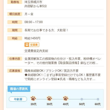
埼玉県桶川市
勤務地
内宿駅から車5分
月～金
曜日頻度
08:00～17:00
時間
長期でお仕事できる方、大歓迎！
期間
時給1450円
時給
交通費
交通費規定内支給
金属溶解加工の残留物の仕分け・投入作業、粉砕機オペレ
仕事内容
ーター、その他付随業務【取扱製品情報】銅などの粉…
職種未経験OK / ブランクOK / 英語力不要
応募資格
◆未経験OK！〇まずは事前登録だけでもOK！履歴書不要
で気軽にオンライン登録★氏名・職種などを入力す…
職場の雰囲気
年齢層
20代
30代
40代
50代
60代