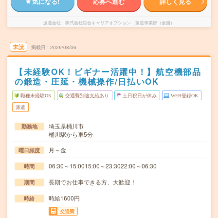
気になる!
応募へ進む
詳しく見る
派遣会社
株式会社綜合キャリアオプション 製造事業部（全国）
未読
掲載日
2026/08/06
【未経験OK！ビギナー活躍中！】航空機部品
の鍛造・圧延・機械操作/日払いOK
職種未経験OK
交通費別途支給あり
土日祝日が休み
WEB登録OK
派遣
埼玉県桶川市
勤務地
桶川駅から車5分
月～金
曜日頻度
06:30～15:0015:00～23:3022:00～06:30
時間
長期でお仕事できる方、大歓迎！
期間
時給1600円
時給
交通費