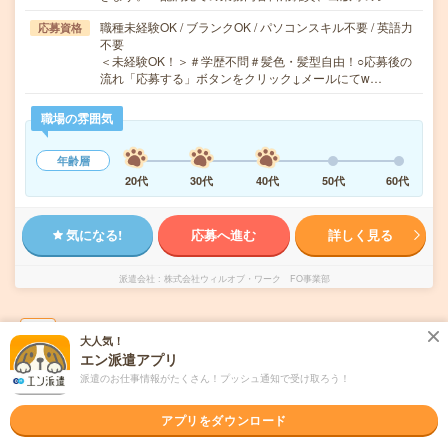
職種未経験OK / ブランクOK / パソコンスキル不要 / 英語力
応募資格
不要
＜未経験OK！＞＃学歴不問＃髪色・髪型自由！○応募後の
流れ「応募する」ボタンをクリック↓メールにてw…
職場の雰囲気
年齢層
20代
30代
40代
50代
60代
気になる!
応募へ進む
詳しく見る
派遣会社
株式会社ウィルオブ・ワーク FO事業部
未読
掲載日
2026/08/05
大人気！
エン派遣アプリ
《未経験歓迎》菓子工場補助スタッフ！車通
派遣のお仕事情報がたくさん！プッシュ通知で受け取ろう！
勤OK／送迎バス有_H140207
アプリをダウンロード
職種未経験OK
交通費別途支給あり
土日祝日が休み
残業なし