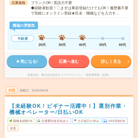
ブランクOK / 英語力不要
応募資格
◆経験者歓迎！〇まずは事前登録だけでもOK！履歴書不要
で気軽にオンライン登録★氏名・職種などを入力す…
職場の雰囲気
年齢層
20代
30代
40代
50代
60代
気になる!
応募へ進む
詳しく見る
派遣会社
株式会社綜合キャリアオプション 製造事業部（全国）
未読
掲載日
2026/08/06
【未経験OK！ビギナー活躍中！】選別作業・
機械オペレーター/日払いOK
職種未経験OK
交通費別途支給あり
土日祝日が休み
WEB登録OK
派遣