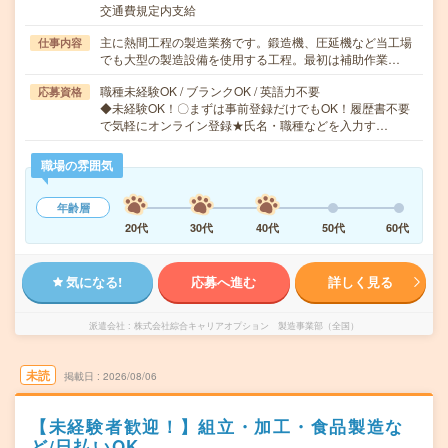
交通費規定内支給
主に熱間工程の製造業務です。鍛造機、圧延機など当工場
仕事内容
でも大型の製造設備を使用する工程。最初は補助作業…
職種未経験OK / ブランクOK / 英語力不要
応募資格
◆未経験OK！〇まずは事前登録だけでもOK！履歴書不要
で気軽にオンライン登録★氏名・職種などを入力す…
職場の雰囲気
年齢層
20代
30代
40代
50代
60代
気になる!
応募へ進む
詳しく見る
派遣会社
株式会社綜合キャリアオプション 製造事業部（全国）
未読
掲載日
2026/08/06
【未経験者歓迎！】組立・加工・食品製造な
ど/日払いOK