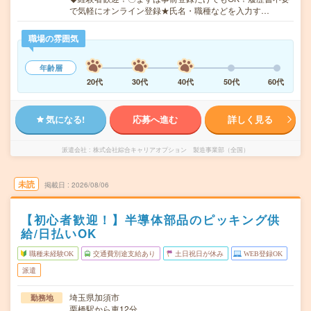
で気軽にオンライン登録★氏名・職種などを入力す…
職場の雰囲気
年齢層
20代
30代
40代
50代
60代
気になる!
応募へ進む
詳しく見る
派遣会社
株式会社綜合キャリアオプション 製造事業部（全国）
未読
掲載日
2026/08/06
【初心者歓迎！】半導体部品のピッキング供
給/日払いOK
職種未経験OK
交通費別途支給あり
土日祝日が休み
WEB登録OK
派遣
埼玉県加須市
勤務地
栗橋駅から車12分