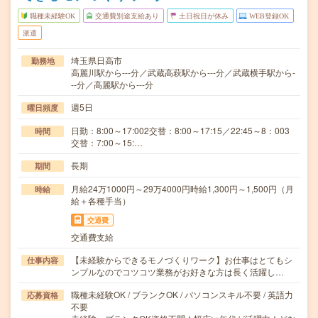
職種未経験OK
交通費別途支給あり
土日祝日が休み
WEB登録OK
派遣
埼玉県日高市
勤務地
高麗川駅から---分／武蔵高萩駅から---分／武蔵横手駅から-
--分／高麗駅から---分
週5日
曜日頻度
日勤：8:00～17:002交替：8:00～17:15／22:45～8：003
時間
交替：7:00～15:…
長期
期間
月給24万1000円～29万4000円時給1,300円～1,500円（月
時給
給＋各種手当）
交通費
交通費支給
【未経験からできるモノづくりワーク】お仕事はとてもシ
仕事内容
ンプルなのでコツコツ業務がお好きな方は長く活躍し…
職種未経験OK / ブランクOK / パソコンスキル不要 / 英語力
応募資格
不要