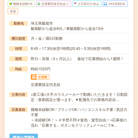
職種未経験OK
交通費別途支給あり
土日祝日が休み
WEB登録OK
派遣
埼玉県飯能市
勤務地
飯能駅から徒歩8分／東飯能駅から徒歩13分
月～金／週5日勤務
曜日頻度
8:45～17:30(休憩1時間)20:45～5:30(休憩1時間)
時間
即日～長期（3ヶ月以上） 最短で応募開始から1週間！
期間
時給1520円
時給
交通費
交通費規定内支給
○新工場○大手ガラスメーカーで勤務いただきます！日勤固
仕事内容
定・夜勤固定が選べます。▼配属先での業務内容自…
職種未経験OK / ブランクOK / パソコンスキル不要 / 英語力
応募資格
不要
＜未経験OK！＞＃学歴不問＃髪色・髪型自由！○応募後の
流れ「応募する」ボタンをクリック↓メールにてw…
職場の雰囲気