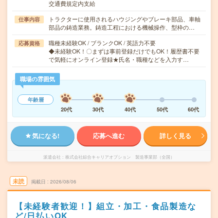
交通費規定内支給
トラクターに使用されるハウジングやブレーキ部品、車軸
仕事内容
部品の鋳造業務。鋳造工程における機械操作、型枠の…
職種未経験OK / ブランクOK / 英語力不要
応募資格
◆未経験OK！〇まずは事前登録だけでもOK！履歴書不要
で気軽にオンライン登録★氏名・職種などを入力す…
職場の雰囲気
年齢層
20代
30代
40代
50代
60代
気になる!
応募へ進む
詳しく見る
派遣会社
株式会社綜合キャリアオプション 製造事業部（全国）
未読
掲載日
2026/08/06
【未経験者歓迎！】組立・加工・食品製造な
ど/日払いOK