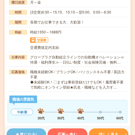
月～金
曜日頻度
(3交替)6:30～15:15、15:15～翌0:00、0:00～6:30
時間
長期でお仕事できる方、大歓迎！
期間
時給1350～1688円
時給
交通費
交通費規定内支給
グロープラグ自動組立ラインでの自動機オペレーション≪
仕事内容
待遇・福利厚生≫・日払い制度・社会保険完備・無料…
職種未経験OK / ブランクOK / パソコンスキル不要 / 英語力
応募資格
不要
◆未経験OK！〇まずは事前登録だけでもOK！履歴書不要
で気軽にオンライン登録★氏名・職種などを入力す…
職場の雰囲気
年齢層
20代
30代
40代
50代
60代
気になる!
応募へ進む
詳しく見る