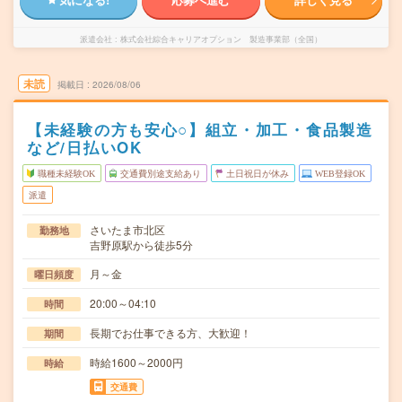
派遣会社
株式会社綜合キャリアオプション 製造事業部（全国）
未読
掲載日
2026/08/06
【未経験の方も安心○】組立・加工・食品製造
など/日払いOK
職種未経験OK
交通費別途支給あり
土日祝日が休み
WEB登録OK
派遣
さいたま市北区
勤務地
吉野原駅から徒歩5分
月～金
曜日頻度
20:00～04:10
時間
長期でお仕事できる方、大歓迎！
期間
時給1600～2000円
時給
交通費