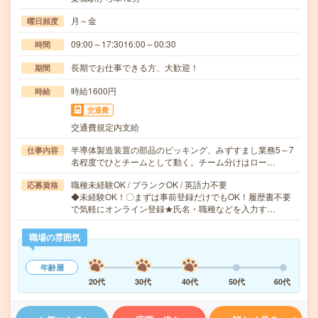
月～金
曜日頻度
09:00～17:3016:00～00:30
時間
長期でお仕事できる方、大歓迎！
期間
時給1600円
時給
交通費
交通費規定内支給
半導体製造装置の部品のピッキング、みずすまし業務5～7
仕事内容
名程度でひとチームとして動く。チーム分けはロー…
職種未経験OK / ブランクOK / 英語力不要
応募資格
◆未経験OK！〇まずは事前登録だけでもOK！履歴書不要
で気軽にオンライン登録★氏名・職種などを入力す…
職場の雰囲気
年齢層
20代
30代
40代
50代
60代