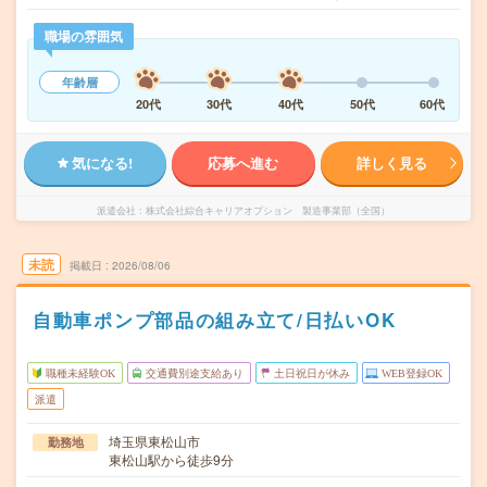
職場の雰囲気
年齢層
20代
30代
40代
50代
60代
気になる!
応募へ進む
詳しく見る
派遣会社
株式会社綜合キャリアオプション 製造事業部（全国）
未読
掲載日
2026/08/06
自動車ポンプ部品の組み立て/日払いOK
職種未経験OK
交通費別途支給あり
土日祝日が休み
WEB登録OK
派遣
埼玉県東松山市
勤務地
東松山駅から徒歩9分