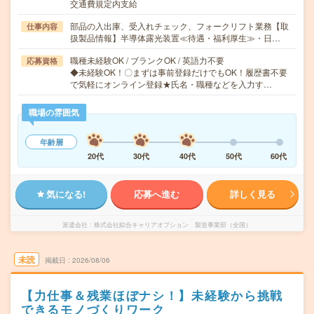
交通費規定内支給
部品の入出庫、受入れチェック、フォークリフト業務【取
仕事内容
扱製品情報】半導体露光装置≪待遇・福利厚生≫・日…
職種未経験OK / ブランクOK / 英語力不要
応募資格
◆未経験OK！〇まずは事前登録だけでもOK！履歴書不要
で気軽にオンライン登録★氏名・職種などを入力す…
職場の雰囲気
年齢層
20代
30代
40代
50代
60代
気になる!
応募へ進む
詳しく見る
派遣会社
株式会社綜合キャリアオプション 製造事業部（全国）
未読
掲載日
2026/08/06
【力仕事＆残業ほぼナシ！】未経験から挑戦
できるモノづくりワーク