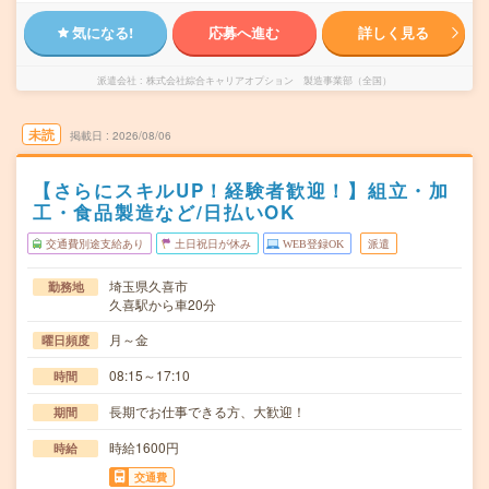
気になる!
応募へ進む
詳しく見る
派遣会社
株式会社綜合キャリアオプション 製造事業部（全国）
未読
掲載日
2026/08/06
【さらにスキルUP！経験者歓迎！】組立・加
工・食品製造など/日払いOK
交通費別途支給あり
土日祝日が休み
WEB登録OK
派遣
埼玉県久喜市
勤務地
久喜駅から車20分
月～金
曜日頻度
08:15～17:10
時間
長期でお仕事できる方、大歓迎！
期間
時給1600円
時給
交通費