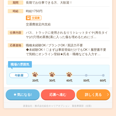
長期でお仕事できる方、大歓迎！
期間
時給1750円
時給
交通費
交通費規定内支給
バス、トラックに使用されるりリトレットタイヤ(再生タイ
仕事内容
ヤ)の穴埋め業務(溝に入った傷を埋めるためにゴ…
職種未経験OK / ブランクOK / 英語力不要
応募資格
◆未経験OK！〇まずは事前登録だけでもOK！履歴書不要
で気軽にオンライン登録★氏名・職種などを入力す…
職場の雰囲気
年齢層
20代
30代
40代
50代
60代
気になる!
応募へ進む
詳しく見る
派遣会社
株式会社綜合キャリアオプション 製造事業部（全国）