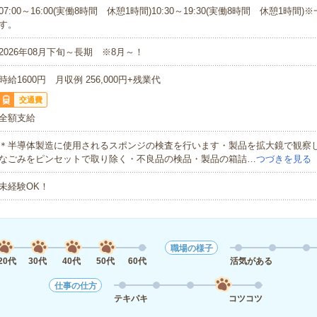
07:00～16:00(実働8時間 休憩1時間)10:30～19:30(実働8時間 休憩1時間
す。
2026年08月下旬～長期 ※8月～！
時給1600円 月収例 256,000円+残業代
交通費
全額支給
＊半導体製造に使用されるスポンジの検査を行います・製品を拡大鏡で観察
なごみをピンセットで取り除く・不良品の検品・製品の箱詰…
つづきを見る
未経験OK！
職場の様子
20代
30代
40代
50代
60代
活気がある
仕事の仕方
テキパキ
コツコツ