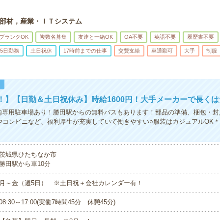
部材，産業・ＩＴシステム
ブランクOK
複数名募集
友達と一緒OK
OA不要
英語不要
履歴書不要
5日勤務
土日祝休
17時前までの仕事
交費支給
車通勤可
大手
制服
！
！】【日勤＆土日祝休み】時給1600円！大手メーカーで長く
内専用駐車場あり！勝田駅からの無料バスもあります！部品の準備、梱包・封
やコンビニなど、福利厚生が充実していて働きやすい○服装はカジュアルOK
茨城県ひたちなか市
勝田駅から車10分
月～金（週5日） ※土日祝＋会社カレンダー有！
08:30～17:00(実働7時間45分 休憩45分)