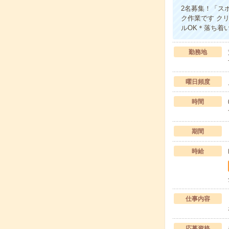
2名募集！「ス
ク作業です ク
ルOK＊落ち着
勤務地
曜日頻度
時間
期間
時給
仕事内容
応募資格