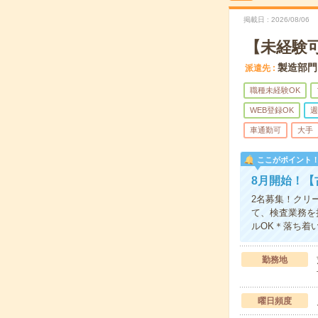
掲載日
2026/08/06
【未経験
製造部門
派遣先
職種未経験OK
WEB登録OK
週
車通勤可
大手
ここがポイント
8月開始！【
2名募集！クリ
て、検査業務を
ルOK＊落ち着
勤務地
曜日頻度