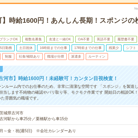
No
可】時給1600円！あんしん長期！スポンジの
ブランクOK
複数名募集
友達と一緒OK
OA不要
英語不要
履歴書不要
5日勤務
土日祝休
16時前までの仕事
17時前までの仕事
残業少
シフト
制服
社食/補助あり
職場が分煙
派遣多
ルーティン
！
古河市】時給1600円！未経験可！カンタン目視検査！
ーンルーム内でのお仕事のため、非常に清潔な空間です 「スポンジ」を製造
担当します不純物の確認やバリ取り等、モクモク作業です 開始日の相談OK
いた雰囲気の職場です。
茨城県古河市
古河駅から車25分／栗橋駅から車15分
月～金・祝(週5日) ※会社カレンダーあり