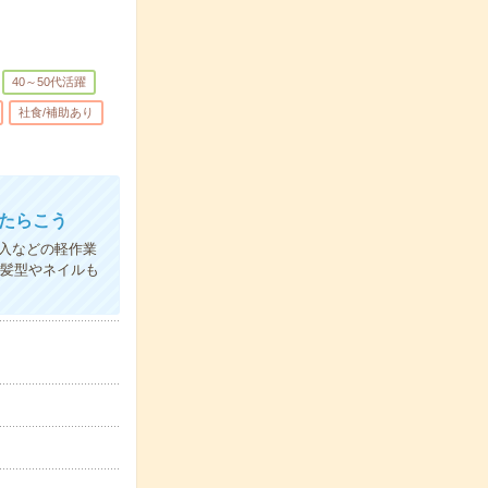
40～50代活躍
社食/補助あり
はたらこう
入などの軽作業
＊髪型やネイルも