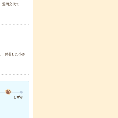
)※一週間交代で
し、付着した小さ
しずか