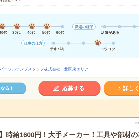
職場の様子
20代
30代
40代
50代
60代
活気がある
仕事の仕方
テキパキ
コツコツ
パーソルテンプスタッフ株式会社 北関東エリア
応募する
詳し
になる！
No
】時給1600円！大手メーカー！工具や部材