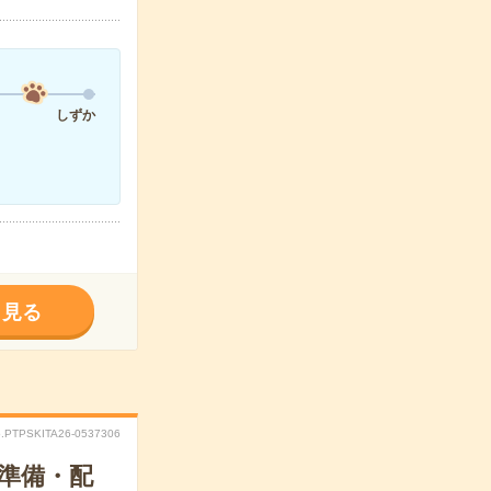
しずか
く見る
.PTPSKITA26-0537306
の準備・配