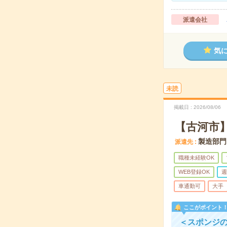
派遣会社
気
未読
掲載日
2026/08/06
【古河市
製造部門
派遣先
職種未経験OK
WEB登録OK
週
車通勤可
大手
ここがポイント
＜スポンジ