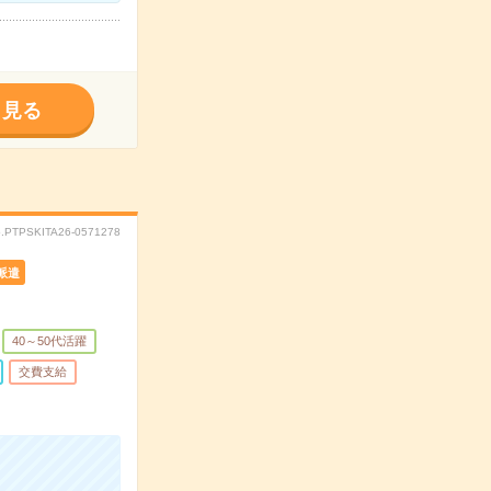
く見る
.PTPSKITA26-0571278
派遣
40～50代活躍
交費支給