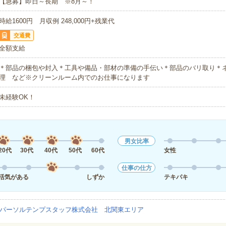
【急募】即日～長期 ※8月～！
時給1600円 月収例 248,000円+残業代
交通費
全額支給
＊部品の梱包や封入＊工具や備品・部材の準備の手伝い＊部品のバリ取り＊
理 など※クリーンルーム内でのお仕事になります
未経験OK！
男女比率
20代
30代
40代
50代
60代
女性
仕事の仕方
活気がある
しずか
テキパキ
パーソルテンプスタッフ株式会社 北関東エリア