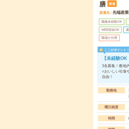
膳
派遣
先端産業
派遣先
職種未経験OK
WEB登録OK
週
職場が分煙
ここがポイント
【未経験OK
3名募集！敷地
○おいしい社食
自由！
勤務地
曜日頻度
時間