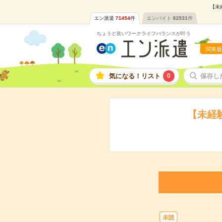
【未
エン派遣
71454
件
エンバイト
82531
件
ちょうど良いワークライフバランスが叶う
関東版
気になる！リスト
0
保存し
【未経
未読