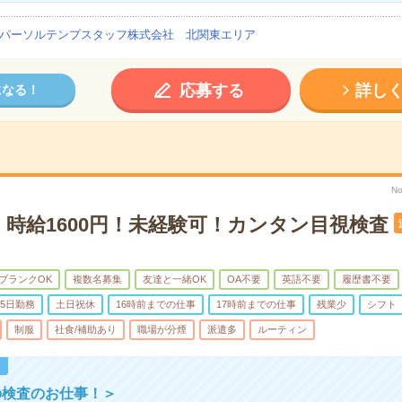
パーソルテンプスタッフ株式会社 北関東エリア
応募する
詳し
になる！
No
】時給1600円！未経験可！カンタン目視検査
ブランクOK
複数名募集
友達と一緒OK
OA不要
英語不要
履歴書不要
5日勤務
土日祝休
16時前までの仕事
17時前までの仕事
残業少
シフト
制服
社食/補助あり
職場が分煙
派遣多
ルーティン
！
の検査のお仕事！＞