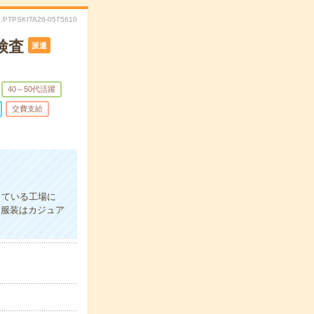
.PTPSKITA26-0575610
検査
派遣
40～50代活躍
交費支給
している工場に
！服装はカジュア