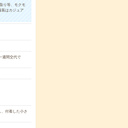
取り等、モクモ
服装はカジュア
)※一週間交代で
し、付着した小さ