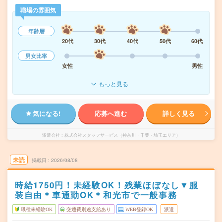
職場の雰囲気
年齢層
20代
30代
40代
50代
60代
男女比率
女性
男性
もっと見る
気になる!
応募へ進む
詳しく見る
派遣会社
株式会社スタッフサービス（神奈川・千葉・埼玉エリア）
未読
掲載日
2026/08/08
時給1750円！未経験OK！残業ほぼなし▼服
装自由＊車通勤OK＊和光市で一般事務
職種未経験OK
交通費別途支給あり
WEB登録OK
派遣