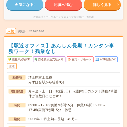
気になる!
応募へ進む
詳しく見る
派遣会社
パーソルテンプスタッフ株式会社 首都圏
未読
掲載日
2026/08/08
【駅近オフィス】あんしん長期！カンタン事
務ワーク！残業なし
職種未経験OK
交通費別途支給あり
在宅・リモート
WEB登録OK
派遣
埼玉県富士見市
勤務地
みずほ台駅から徒歩3分
月～金・土・日・祝(週5日) ※週休2日のシフト勤務♪希望
曜日頻度
休は複数日出せます！
09:00～17:15(実働7時間15分 休憩1時間)09:30～
時間
17:45(実働7時間15分 休憩…
2026年09月上旬～長期 ※9月～！
期間