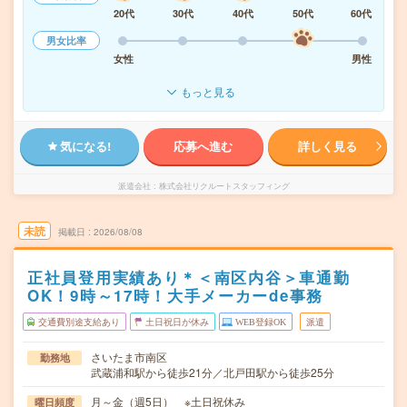
20代
30代
40代
50代
60代
男女比率
女性
男性
もっと見る
気になる!
応募へ進む
詳しく見る
派遣会社
株式会社リクルートスタッフィング
未読
掲載日
2026/08/08
正社員登用実績あり＊＜南区内谷＞車通勤
OK！9時～17時！大手メーカーde事務
交通費別途支給あり
土日祝日が休み
WEB登録OK
派遣
さいたま市南区
勤務地
武蔵浦和駅から徒歩21分／北戸田駅から徒歩25分
月～金（週5日） ※土日祝休み
曜日頻度