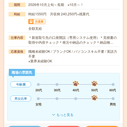
2026年10月上旬～長期 ※10月～！
期間
時給1550円 月収例 240,250円+残業代
時給
交通費
全額支給
＊新規取引先の口座開設（専用システム使用）＊見積書の
仕事内容
取得や内容チェック＊発注や納品のチェック＊納品物…
職種未経験OK / ブランクOK / パソコンスキル不要 / 英語力
応募資格
不要
※業界未経験OK
職場の雰囲気
年齢層
20代
30代
40代
50代
60代
男女比率
女性
男性
もっと見る