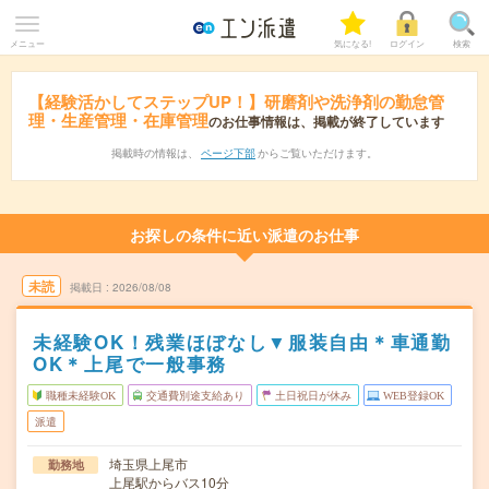
メニュー
気になる!
ログイン
検索
【経験活かしてステップUP！】研磨剤や洗浄剤の勤怠管
理・生産管理・在庫管理
のお仕事情報は、掲載が終了しています
掲載時の情報は、
ページ下部
からご覧いただけます。
お探しの条件に近い派遣のお仕事
未読
掲載日
2026/08/08
未経験OK！残業ほぼなし▼服装自由＊車通勤
OK＊上尾で一般事務
職種未経験OK
交通費別途支給あり
土日祝日が休み
WEB登録OK
派遣
埼玉県上尾市
勤務地
上尾駅からバス10分