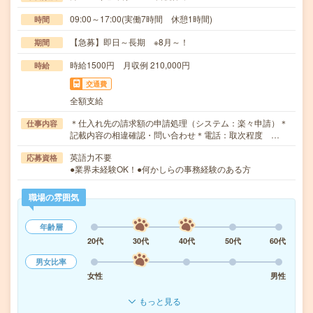
09:00～17:00(実働7時間 休憩1時間)
時間
【急募】即日～長期 ※8月～！
期間
時給1500円 月収例 210,000円
時給
交通費
全額支給
＊仕入れ先の請求額の申請処理（システム：楽々申請）＊
仕事内容
記載内容の相違確認・問い合わせ＊電話：取次程度 …
英語力不要
応募資格
●業界未経験OK！●何かしらの事務経験のある方
職場の雰囲気
年齢層
20代
30代
40代
50代
60代
男女比率
女性
男性
もっと見る