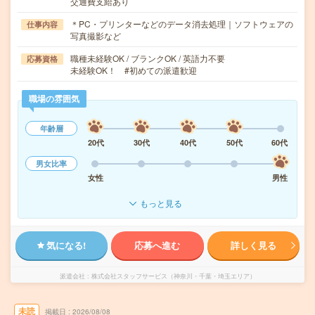
交通費支給あり
＊PC・プリンターなどのデータ消去処理｜ソフトウェアの
仕事内容
写真撮影など
職種未経験OK / ブランクOK / 英語力不要
応募資格
未経験OK！ #初めての派遣歓迎
職場の雰囲気
年齢層
20代
30代
40代
50代
60代
男女比率
女性
男性
もっと見る
気になる!
応募へ進む
詳しく見る
派遣会社
株式会社スタッフサービス（神奈川・千葉・埼玉エリア）
未読
掲載日
2026/08/08