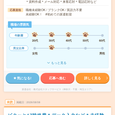
＊資料作成＊メール対応＊来客応対＊電話応対など
職種未経験OK / ブランクOK / 英語力不要
応募資格
未経験OK！ #初めての派遣歓迎
職場の雰囲気
年齢層
20代
30代
40代
50代
60代
男女比率
女性
男性
もっと見る
気になる!
応募へ進む
詳しく見る
派遣会社
株式会社スタッフサービス（神奈川・千葉・埼玉エリア）
未読
掲載日
2026/08/08