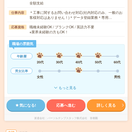
全額支給
＊工事に関するお問い合わせ対応(社内対応のみ、一般のお
仕事内容
客様対応はありません！)＊データ登録業務＊専用…
職種未経験OK / ブランクOK / 英語力不要
応募資格
※業界未経験の方もOK！
職場の雰囲気
年齢層
20代
30代
40代
50代
60代
男女比率
女性
男性
もっと見る
気になる!
応募へ進む
詳しく見る
派遣会社
パーソルテンプスタッフ株式会社 首都圏