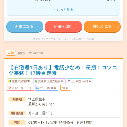
もっと見る
気になる!
応募へ進む
詳しく見る
派遣会社
パーソルテンプスタッフ株式会社 首都圏
未読
掲載日
2026/08/08
【在宅週1日あり】電話少なめ！長期！コツコ
ツ事務！17時台定時
職種未経験OK
交通費別途支給あり
土日祝日が休み
在宅・リモート
WEB登録OK
派遣
埼玉県蕨市
勤務地
蕨駅から徒歩6分
月～金（週5日）
曜日頻度
08:30～17:15(実働7時間45分 休憩1時間)
時間