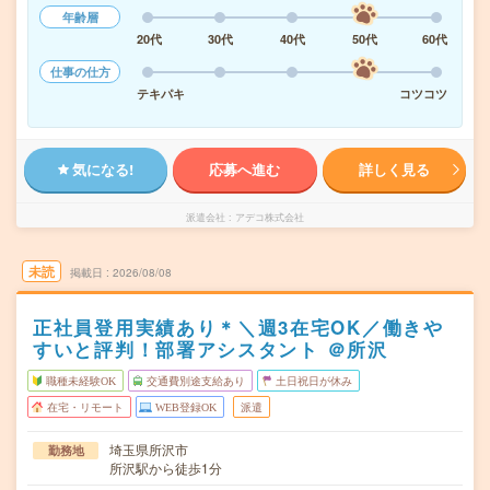
年齢層
20代
30代
40代
50代
60代
仕事の仕方
テキパキ
コツコツ
気になる!
応募へ進む
詳しく見る
派遣会社
アデコ株式会社
未読
掲載日
2026/08/08
正社員登用実績あり＊＼週3在宅OK／働きや
すいと評判！部署アシスタント ＠所沢
職種未経験OK
交通費別途支給あり
土日祝日が休み
在宅・リモート
WEB登録OK
派遣
埼玉県所沢市
勤務地
所沢駅から徒歩1分