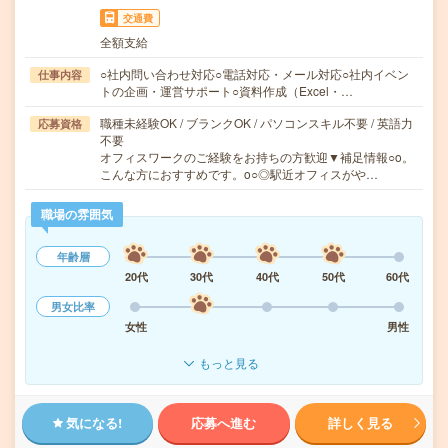
交通費
全額支給
○社内問い合わせ対応○電話対応・メール対応○社内イベン
仕事内容
トの企画・運営サポート○資料作成（Excel・…
職種未経験OK / ブランクOK / パソコンスキル不要 / 英語力
応募資格
不要
オフィスワークのご経験をお持ちの方歓迎▼補足情報○o。
こんな方におすすめです。o○◎駅近オフィスがや…
職場の雰囲気
年齢層
20代
30代
40代
50代
60代
男女比率
女性
男性
もっと見る
気になる!
応募へ進む
詳しく見る