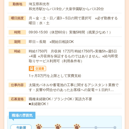
埼玉県和光市
勤務地
和光市駅からバス9分／大泉学園駅からバス20分
月～金・土・日／週3～5日の間で選択可 ※必ず勤務する
曜日頻度
曜日：水・土
09:00-15:00（休憩60分）実働5時間（残業少なめ！）
時間
即日～長期 ※開始日相談OK
期間
時給1750円 月収例 17万円 時給1750円×実働5h×週5日
時給
×4週 ※月収例を保証するものではありません。※給与即受
取りサービス利用可（利用条件有）
交通費
1ヶ月3万円を上限として実費支給
太陽光パネルや蓄電池の工事に関するアシスタント業務で
仕事内容
す・反響や問合せのあったお客様への架電⇒１日約1…
職種未経験OK / ブランクOK / 英語力不要
応募資格
■未経験OK！
職場の雰囲気
年齢層