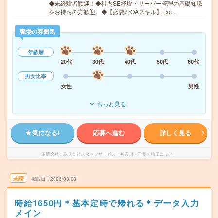
◆未経験者歓迎！◆社内SE経験・サーバー管理の基礎知識
をお持ちの方歓迎。◆【必要なOAスキル】Exc…
職場の雰囲気
年齢層
20代
30代
40代
50代
60代
男女比率
女性
男性
もっと見る
気になる!
応募へ進む
詳しく見る
派遣会社
株式会社スタッフサービス（神奈川・千葉・埼玉エリア）
未読
掲載日
2026/08/08
時給1650円＊基本定時で帰れる＊データ入力
メイン