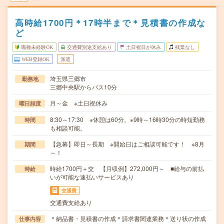
高時給1700円＊17時半まで＊見積書の作成な
ど
職種未経験OK
交通費別途支給あり
土日祝日が休み
残業なし
WEB登録OK
派遣
埼玉県三郷市
勤務地
三郷中央駅からバス10分
月～金 ※土日祝休み
曜日頻度
8:30～17:30 ※休憩は60分。※9時～16時30分の時短勤務
時間
も相談可能。
【急募】即日～長期 ※開始日はご相談可能です！ ※8月
期間
～！
時給1700円＋交 【月収例】272,000円～ ■給与の前払
時給
いが可能な速払いサービスあり
交通費
交通費支給あり
＊納品書・見積書の作成＊請求書関連業務＊送り状の作成
仕事内容