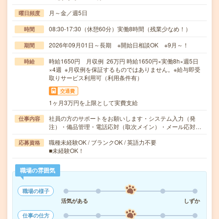
月～金／週5日
曜日頻度
08:30-17:30（休憩60分）実働8時間（残業少なめ！）
時間
2026年09月01日～長期 ※開始日相談OK ※9月～！
期間
時給1650円 月収例 26万円 時給1650円×実働8h×週5日
時給
×4週 ※月収例を保証するものではありません。※給与即受
取りサービス利用可（利用条件有）
交通費
1ヶ月3万円を上限として実費支給
社員の方のサポートをお願いします・システム入力（発
仕事内容
注）・備品管理・電話応対（取次メイン）・メール応対…
職種未経験OK / ブランクOK / 英語力不要
応募資格
■未経験OK！
職場の雰囲気
職場の様子
活気がある
しずか
仕事の仕方