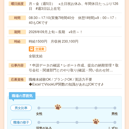
月～金（週5日） ※土日祝お休み、年間休日たっぷり126
曜日頻度
日 #週3日以上在宅
08:30～17:10(実働7時間40分 休憩1時間)※9：00～17：
時間
40もOKです
2026年09月上旬～長期 ※9月～！
期間
時給1500円 月収例 230,100円
時給
交通費
全額支給
＊申請データの確認＊レポート作成、提出の納期管理＊取
仕事内容
引会社・関連部門とのやり取り(確認・問い合わせ対…
職種未経験OK / ブランクOK / 英語力不要
応募資格
◆ExcelでVlookUP関数の知識があればOKです♪
職場の雰囲気
男女比率
女性
男性
職場の様子
活気がある
しずか