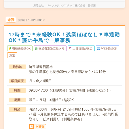
派遣会社
パーソルテンプスタッフ株式会社 首都圏
未読
掲載日
2026/08/08
17時まで＊未経験OK！残業ほぼなし▼車通勤
OK＊藤の牛島で一般事務
職種未経験OK
交通費別途支給あり
土日祝日が休み
WEB登録OK
派遣
埼玉県春日部市
勤務地
藤の牛島駅から徒歩20分／春日部駅からバス15分
月～金／週5日
曜日頻度
09:00-17:00（休憩60分）実働7時間（残業少なめ！）
時間
即日～長期 ※開始日相談OK
期間
時給1500円 月収例 21万円 時給1500円×実働7h×週5日
時給
×4週 ※月収例を保証するものではありません。※給与即受
取りサービス利用可（利用条件有）
交通費