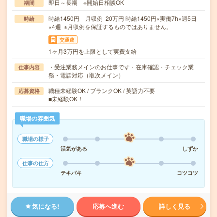
即日～長期 ※開始日相談OK
期間
時給1450円 月収例 20万円 時給1450円×実働7h×週5日
時給
×4週 ※月収例を保証するものではありません。
交通費
1ヶ月3万円を上限として実費支給
・受注業務メインのお仕事です・在庫確認・チェック業
仕事内容
務・電話対応（取次メイン）
職種未経験OK / ブランクOK / 英語力不要
応募資格
■未経験OK！
職場の雰囲気
職場の様子
活気がある
しずか
仕事の仕方
テキパキ
コツコツ
気になる!
応募へ進む
詳しく見る