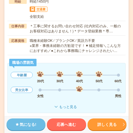
時給1450円
時給
交通費
全額支給
＊工事に関するお問い合わせ対応 (社内対応のみ、一般の
仕事内容
お客様対応はありません！)＊データ登録業務＊専…
職種未経験OK / ブランクOK / 英語力不要
応募資格
※業界・事務未経験の方歓迎です！▼補足情報＼こんな方
におすすめ／●これから事務職にチャレンジされたい…
職場の雰囲気
年齢層
20代
30代
40代
50代
60代
男女比率
女性
男性
もっと見る
気になる!
応募へ進む
詳しく見る