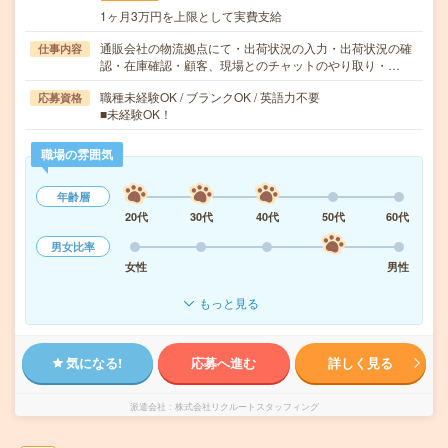
1ヶ月3万円を上限として実費支給
通販会社の物流拠点にて・出荷状況の入力・出荷状況の確
仕事内容
認・在庫確認・顧客、現場とのチャットのやり取り・…
職種未経験OK / ブランクOK / 英語力不要
応募資格
■未経験OK！
職場の雰囲気
年齢層
20代
30代
40代
50代
60代
男女比率
女性
男性
もっと見る
気になる!
応募へ進む
詳しく見る
派遣会社
株式会社リクルートスタッフィング