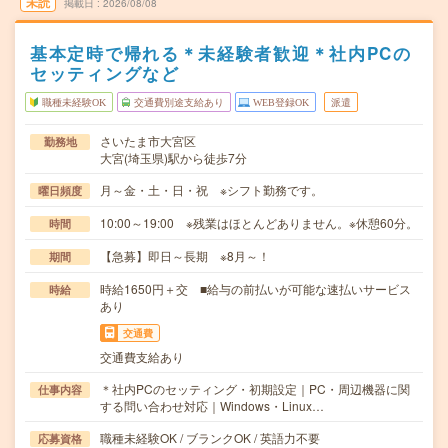
未読
掲載日
2026/08/08
基本定時で帰れる＊未経験者歓迎＊社内PCの
セッティングなど
職種未経験OK
交通費別途支給あり
WEB登録OK
派遣
さいたま市大宮区
勤務地
大宮(埼玉県)駅から徒歩7分
月～金・土・日・祝 ※シフト勤務です。
曜日頻度
10:00～19:00 ※残業はほとんどありません。※休憩60分。
時間
【急募】即日～長期 ※8月～！
期間
時給1650円＋交 ■給与の前払いが可能な速払いサービス
時給
あり
交通費
交通費支給あり
＊社内PCのセッティング・初期設定｜PC・周辺機器に関
仕事内容
する問い合わせ対応｜Windows・Linux…
職種未経験OK / ブランクOK / 英語力不要
応募資格