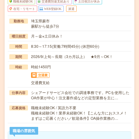
職種未経験OK
交通費別途支給あり
土日祝日が休み
在宅・リモート
WEB登録OK
派遣
埼玉県蕨市
勤務地
蕨駅から徒歩7分
月～金※土日休み！
曜日頻度
8:30～17:15(実働:7時間45分) (休憩60分)
時間
2026/9/上旬～長期（3カ月以上） ★9月～OK！
期間
時給1450円
時給
交通費
交通費支給
シェアードサービス会社での調達事務です。PCを使用した
仕事内容
OA作業が中心！注文書作成などの定型業務を主に…
職種未経験OK / 英語力不要
応募資格
職種未経験OK！業界未経験OK！【こんな方におススメ！
まずはご応募ください／歓迎条件】OA操作業務の…
職場の雰囲気