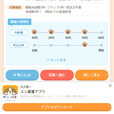
職種未経験OK / ブランクOK / 英語力不要
応募資格
未経験OK！ #初めての派遣歓迎
職場の雰囲気
年齢層
20代
30代
40代
50代
60代
男女比率
女性
男性
もっと見る
気になる!
応募へ進む
詳しく見る
派遣会社
株式会社スタッフサービス（神奈川・千葉・埼玉エリア）
大人気！
エン派遣アプリ
派遣のお仕事情報がたくさん！プッシュ通知で受け取ろう！
未読
掲載日
2026/08/08
アプリをダウンロード
＼川越駅！駅近／キレイオフィス！チェック