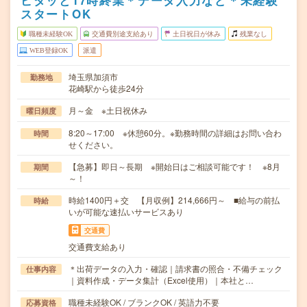
ピタッと17時終業＊データ入力など＊未経験
スタートOK
職種未経験OK
交通費別途支給あり
土日祝日が休み
残業なし
WEB登録OK
派遣
埼玉県加須市
勤務地
花崎駅から徒歩24分
月～金 ※土日祝休み
曜日頻度
8:20～17:00 ※休憩60分。※勤務時間の詳細はお問い合わ
時間
せください。
【急募】即日～長期 ※開始日はご相談可能です！ ※8月
期間
～！
時給1400円＋交 【月収例】214,666円～ ■給与の前払
時給
いが可能な速払いサービスあり
交通費
交通費支給あり
＊出荷データの入力・確認｜請求書の照合・不備チェック
仕事内容
｜資料作成・データ集計（Excel使用）｜本社と…
職種未経験OK / ブランクOK / 英語力不要
応募資格