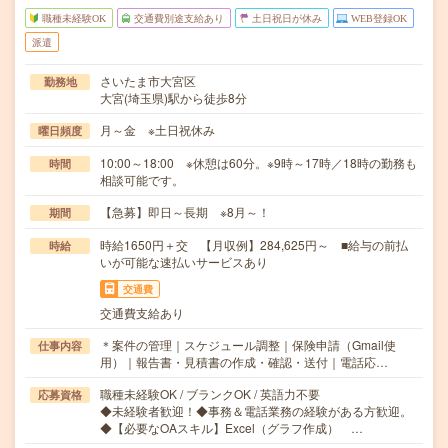
職種未経験OK
交通費別途支給あり
土日祝日が休み
WEB登録OK
派遣
さいたま市大宮区
勤務地
大宮(埼玉県)駅から徒歩8分
月～金 ※土日祝休み
曜日頻度
10:00～18:00 ※休憩は60分。※9時～17時／18時の勤務も
時間
相談可能です。
【急募】即日～長期 ※8月～！
期間
時給1650円＋交 【月収例】284,625円～ ■給与の前払
時給
いが可能な速払いサービスあり
交通費
交通費支給あり
＊案件の管理｜スケジュール調整｜保険申請（Gmail使
仕事内容
用）｜報告書・見積書の作成・確認・送付｜電話応…
職種未経験OK / ブランクOK / 英語力不要
応募資格
◆未経験者歓迎！◆事務＆電話業務の経験がある方歓迎。
◆【必要なOAスキル】Excel（グラフ作成） …