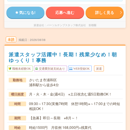
気になる!
応募へ進む
詳しく見る
派遣会社
パーソルテンプスタッフ株式会社 首都圏
未読
掲載日
2026/08/08
派遣スタッフ活躍中！長期！残業少なめ！朝
ゆっくり！事務
職種未経験OK
交通費別途支給あり
WEB登録OK
派遣
さいたま市浦和区
勤務地
浦和駅から徒歩4分
月・火・木・金(週4日) ※土日祝含む週5日勤務OK！
曜日頻度
09:30～17:30(実働7時間 休憩1時間)※～17:00までの時短
時間
相談OK！
【急募】即日～長期 ※8月～！
期間
時給1500円 月収例 168,000円+残業代
時給