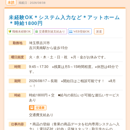
未読
掲載日
2026/08/08
未経験OK＊システム入力など＊アットホーム
＊時給1800円
職種未経験OK
交通費別途支給あり
WEB登録OK
派遣
埼玉県吉川市
勤務地
吉川美南駅から徒歩15分
火・水・木・土・日・祝 ※月・金がお休みです。
曜日頻度
9:45～17:30 ※残業は月5～15時間程度。※休憩は45分で
時間
す。
2026/08/17～長期 ※開始日はご相談可能です！ ※8月
期間
～！
時給1800円＋交 ■給与の前払いが可能な速払いサービス
時給
あり
交通費
交通費支給あり
＊商品の登録（青果の商品データを社内専用システムへ入
仕事内容
力）｜電話応対（社内・店舗スタッフ・取引先からの…