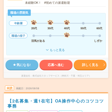
未経験OK！ #初めての派遣歓迎
職場の雰囲気
年齢層
20代
30代
40代
50代
60代
職場の様子
活気がある
しずか
もっと見る
気になる!
応募へ進む
詳しく見る
派遣会社
株式会社スタッフサービス（神奈川・千葉・埼玉エリア）
未読
掲載日
2026/08/08
【2名募集・週1在宅】OA操作中心のコツコツ
事務