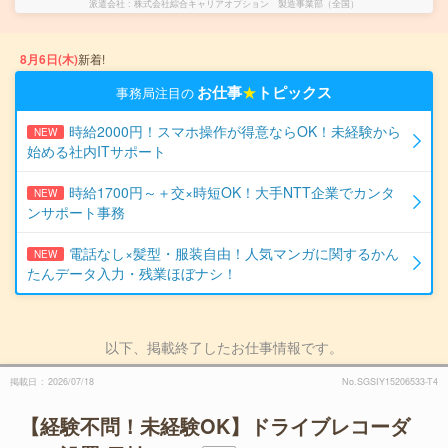
派遣会社
株式会社綜合キャリアオプション 製造事業部（全国）
8月6日(木)
新着!
お仕事
★
トピックス
事務局注目の
時給2000円！スマホ操作が得意ならOK！未経験から
NEW
始める社内ITサポート
時給1700円～＋交×時短OK！大手NTT企業でカンタ
NEW
ンサポート事務
電話なし×髪型・服装自由！人気マンガに関するかん
NEW
たんデータ入力・残業ほぼナシ！
以下、掲載終了したお仕事情報です。
掲載日
2026/07/18
No.SGSIY15206533-T4
【経験不問！未経験OK】ドライブレコーダ