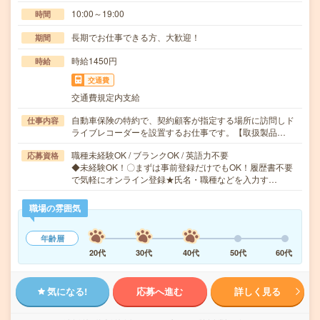
10:00～19:00
時間
長期でお仕事できる方、大歓迎！
期間
時給1450円
時給
交通費
交通費規定内支給
自動車保険の特約で、契約顧客が指定する場所に訪問しド
仕事内容
ライブレコーダーを設置するお仕事です。【取扱製品…
職種未経験OK / ブランクOK / 英語力不要
応募資格
◆未経験OK！〇まずは事前登録だけでもOK！履歴書不要
で気軽にオンライン登録★氏名・職種などを入力す…
職場の雰囲気
年齢層
20代
30代
40代
50代
60代
気になる!
応募へ進む
詳しく見る