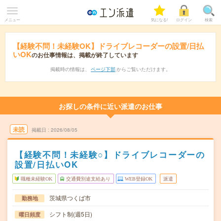
メニュー
気になる!
ログイン
検索
【経験不問！未経験OK】ドライブレコーダーの設置/日払
いOK
のお仕事情報は、掲載が終了しています
掲載時の情報は、
ページ下部
からご覧いただけます。
お探しの条件に近い派遣のお仕事
未読
掲載日
2026/08/05
【経験不問！未経験○】ドライブレコーダーの
設置/日払いOK
職種未経験OK
交通費別途支給あり
WEB登録OK
派遣
茨城県つくば市
勤務地
シフト制(週5日)
曜日頻度