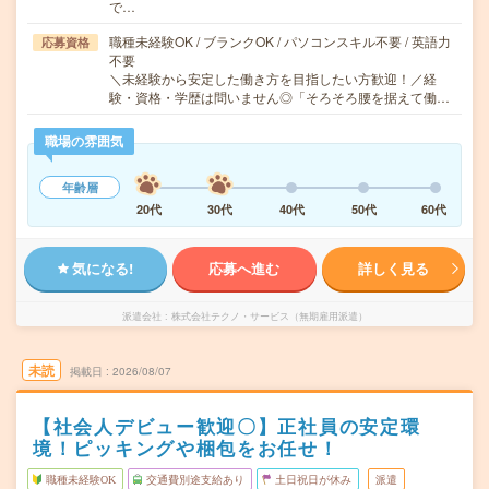
で…
職種未経験OK / ブランクOK / パソコンスキル不要 / 英語力
応募資格
不要
＼未経験から安定した働き方を目指したい方歓迎！／経
験・資格・学歴は問いません◎「そろそろ腰を据えて働…
職場の雰囲気
年齢層
20代
30代
40代
50代
60代
気になる!
応募へ進む
詳しく見る
派遣会社
株式会社テクノ・サービス（無期雇用派遣）
未読
掲載日
2026/08/07
【社会人デビュー歓迎〇】正社員の安定環
境！ピッキングや梱包をお任せ！
職種未経験OK
交通費別途支給あり
土日祝日が休み
派遣