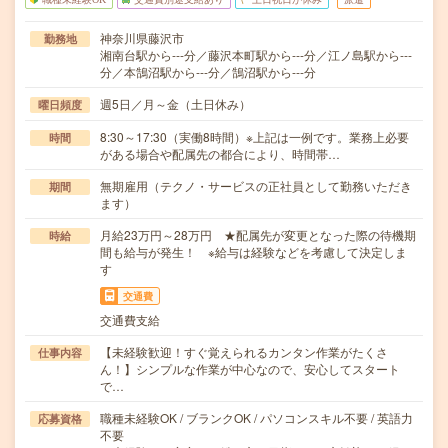
神奈川県藤沢市
勤務地
湘南台駅から---分／藤沢本町駅から---分／江ノ島駅から---
分／本鵠沼駅から---分／鵠沼駅から---分
週5日／月～金（土日休み）
曜日頻度
8:30～17:30（実働8時間）※上記は一例です。業務上必要
時間
がある場合や配属先の都合により、時間帯…
無期雇用（テクノ・サービスの正社員として勤務いただき
期間
ます）
月給23万円～28万円 ★配属先が変更となった際の待機期
時給
間も給与が発生！ ※給与は経験などを考慮して決定しま
す
交通費
交通費支給
【未経験歓迎！すぐ覚えられるカンタン作業がたくさ
仕事内容
ん！】シンプルな作業が中心なので、安心してスタート
で…
職種未経験OK / ブランクOK / パソコンスキル不要 / 英語力
応募資格
不要