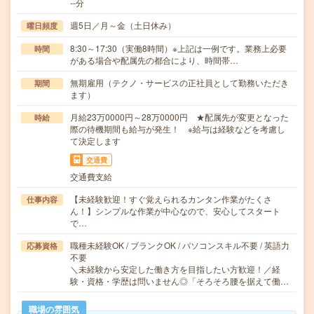
--分
週5日／月～金（土日休み）
曜日頻度
8:30～17:30（実働8時間）※上記は一例です。業務上必要
時間
がある場合や配属先の都合により、時間帯…
無期雇用（テクノ・サービスの正社員として勤務いただき
期間
ます）
月給23万0000円～28万0000円 ★配属先が変更となった
時給
際の待機期間も給与が発生！ ※給与は経験などを考慮し
て決定します
交通費
交通費支給
【未経験歓迎！すぐ覚えられるカンタン作業がたくさ
仕事内容
ん！】シンプルな作業が中心なので、安心してスタート
で…
職種未経験OK / ブランクOK / パソコンスキル不要 / 英語力
応募資格
不要
＼未経験から安定した働き方を目指したい方歓迎！／経
験・資格・学歴は問いません◎「そろそろ腰を据えて働…
職場の雰囲気