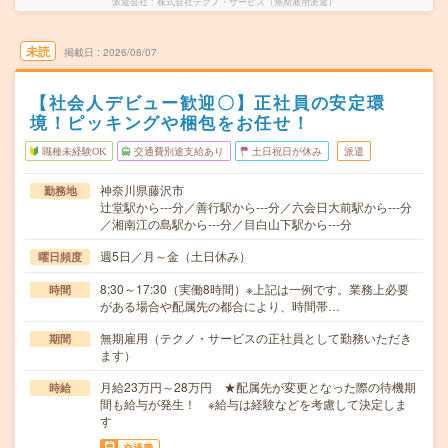
派遣会社
株式会社テクノ・サービス（無期雇用派遣）
未読
掲載日
2026/08/07
【社会人デビュー歓迎〇】正社員の安定環
境！ピッキングや梱包をお任せ！
職種未経験OK
交通費別途支給あり
土日祝日が休み
派遣
神奈川県藤沢市
勤務地
辻堂駅から---分／善行駅から---分／六会日大前駅から---分
／湘南江の島駅から---分／目白山下駅から---分
週5日／月～金（土日休み）
曜日頻度
8:30～17:30（実働8時間）※上記は一例です。業務上必要
時間
がある場合や配属先の都合により、時間帯…
無期雇用（テクノ・サービスの正社員として勤務いただき
期間
ます）
月給23万円～28万円 ★配属先が変更となった際の待機期
時給
間も給与が発生！ ※給与は経験などを考慮して決定しま
す