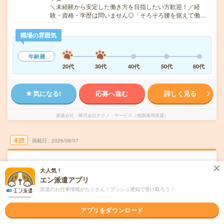
＼未経験から安定した働き方を目指したい方歓迎！／経
験・資格・学歴は問いません◎「そろそろ腰を据えて働…
職場の雰囲気
年齢層
20代
30代
40代
50代
60代
気になる!
応募へ進む
詳しく見る
派遣会社
株式会社テクノ・サービス（無期雇用派遣）
未読
掲載日
2026/08/07
【社会人デビュー歓迎〇】正社員の安定環
大人気！
境！ピッキングや梱包をお任せ！
エン派遣アプリ
派遣のお仕事情報がたくさん！プッシュ通知で受け取ろう！
職種未経験OK
交通費別途支給あり
土日祝日が休み
派遣
神奈川県藤沢市
アプリをダウンロード
勤務地
藤沢駅から---分／長後駅から---分／片瀬江ノ島駅から---分