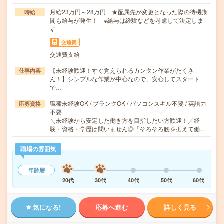
月給23万円～28万円 ★配属先が変更となった際の待機期
時給
間も給与が発生！ ※給与は経験などを考慮して決定しま
す
交通費
交通費支給
【未経験歓迎！すぐ覚えられるカンタン作業がたくさ
仕事内容
ん！】シンプルな作業が中心なので、安心してスタート
で…
職種未経験OK / ブランクOK / パソコンスキル不要 / 英語力
応募資格
不要
＼未経験から安定した働き方を目指したい方歓迎！／経
験・資格・学歴は問いません◎「そろそろ腰を据えて働…
職場の雰囲気
年齢層
20代
30代
40代
50代
60代
気になる!
応募へ進む
詳しく見る