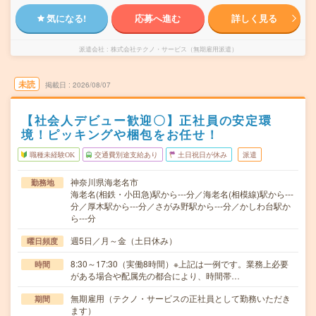
気になる!
応募へ進む
詳しく見る
派遣会社
株式会社テクノ・サービス（無期雇用派遣）
未読
掲載日
2026/08/07
【社会人デビュー歓迎〇】正社員の安定環
境！ピッキングや梱包をお任せ！
職種未経験OK
交通費別途支給あり
土日祝日が休み
派遣
神奈川県海老名市
勤務地
海老名(相鉄・小田急)駅から---分／海老名(相模線)駅から---
分／厚木駅から---分／さがみ野駅から---分／かしわ台駅か
ら---分
週5日／月～金（土日休み）
曜日頻度
8:30～17:30（実働8時間）※上記は一例です。業務上必要
時間
がある場合や配属先の都合により、時間帯…
無期雇用（テクノ・サービスの正社員として勤務いただき
期間
ます）