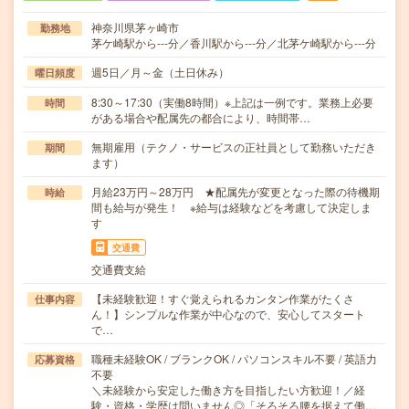
神奈川県茅ヶ崎市
勤務地
茅ケ崎駅から---分／香川駅から---分／北茅ケ崎駅から---分
週5日／月～金（土日休み）
曜日頻度
8:30～17:30（実働8時間）※上記は一例です。業務上必要
時間
がある場合や配属先の都合により、時間帯…
無期雇用（テクノ・サービスの正社員として勤務いただき
期間
ます）
月給23万円～28万円 ★配属先が変更となった際の待機期
時給
間も給与が発生！ ※給与は経験などを考慮して決定しま
す
交通費
交通費支給
【未経験歓迎！すぐ覚えられるカンタン作業がたくさ
仕事内容
ん！】シンプルな作業が中心なので、安心してスタート
で…
職種未経験OK / ブランクOK / パソコンスキル不要 / 英語力
応募資格
不要
＼未経験から安定した働き方を目指したい方歓迎！／経
験・資格・学歴は問いません◎「そろそろ腰を据えて働…