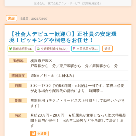
派遣会社
株式会社テクノ・サービス（無期雇用派遣）
未読
掲載日
2026/08/07
【社会人デビュー歓迎〇】正社員の安定環
境！ピッキングや梱包をお任せ！
職種未経験OK
交通費別途支給あり
土日祝日が休み
派遣
横浜市戸塚区
勤務地
戸塚駅から---分／東戸塚駅から---分／舞岡駅から---分
週5日／月～金（土日休み）
曜日頻度
8:30～17:30（実働8時間）※上記は一例です。業務上必要
時間
がある場合や配属先の都合により、時間帯…
無期雇用（テクノ・サービスの正社員として勤務いただき
期間
ます）
月給23万円～28万円 ★配属先が変更となった際の待機期
時給
間も給与が発生！ ※給与は経験などを考慮して決定しま
す
交通費