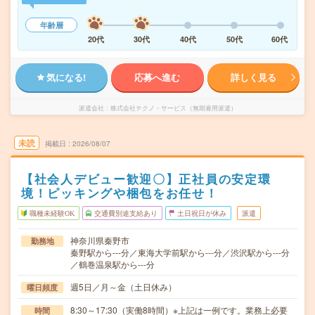
年齢層
20代
30代
40代
50代
60代
気になる!
応募へ進む
詳しく見る
派遣会社
株式会社テクノ・サービス（無期雇用派遣）
未読
掲載日
2026/08/07
【社会人デビュー歓迎〇】正社員の安定環
境！ピッキングや梱包をお任せ！
職種未経験OK
交通費別途支給あり
土日祝日が休み
派遣
神奈川県秦野市
勤務地
秦野駅から---分／東海大学前駅から---分／渋沢駅から---分
／鶴巻温泉駅から---分
週5日／月～金（土日休み）
曜日頻度
8:30～17:30（実働8時間）※上記は一例です。業務上必要
時間