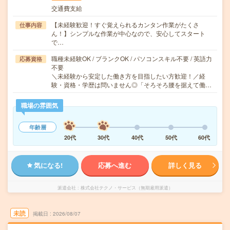
交通費支給
【未経験歓迎！すぐ覚えられるカンタン作業がたくさ
仕事内容
ん！】シンプルな作業が中心なので、安心してスタート
で…
職種未経験OK / ブランクOK / パソコンスキル不要 / 英語力
応募資格
不要
＼未経験から安定した働き方を目指したい方歓迎！／経
験・資格・学歴は問いません◎「そろそろ腰を据えて働…
職場の雰囲気
年齢層
20代
30代
40代
50代
60代
気になる!
応募へ進む
詳しく見る
派遣会社
株式会社テクノ・サービス（無期雇用派遣）
未読
掲載日
2026/08/07