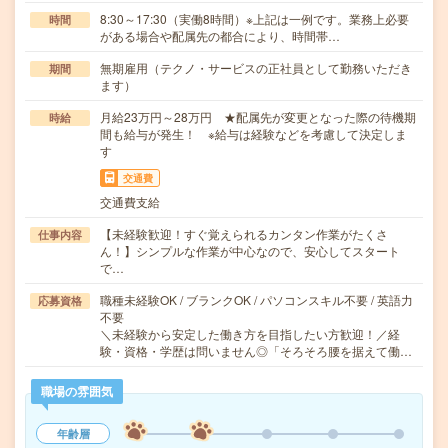
8:30～17:30（実働8時間）※上記は一例です。業務上必要
時間
がある場合や配属先の都合により、時間帯…
無期雇用（テクノ・サービスの正社員として勤務いただき
期間
ます）
月給23万円～28万円 ★配属先が変更となった際の待機期
時給
間も給与が発生！ ※給与は経験などを考慮して決定しま
す
交通費
交通費支給
【未経験歓迎！すぐ覚えられるカンタン作業がたくさ
仕事内容
ん！】シンプルな作業が中心なので、安心してスタート
で…
職種未経験OK / ブランクOK / パソコンスキル不要 / 英語力
応募資格
不要
＼未経験から安定した働き方を目指したい方歓迎！／経
験・資格・学歴は問いません◎「そろそろ腰を据えて働…
職場の雰囲気
年齢層