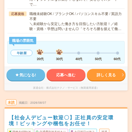
で…
職種未経験OK / ブランクOK / パソコンスキル不要 / 英語力
応募資格
不要
＼未経験から安定した働き方を目指したい方歓迎！／経
験・資格・学歴は問いません◎「そろそろ腰を据えて働…
職場の雰囲気
年齢層
20代
30代
40代
50代
60代
気になる!
応募へ進む
詳しく見る
派遣会社
株式会社テクノ・サービス（無期雇用派遣）
未読
掲載日
2026/08/07
【社会人デビュー歓迎〇】正社員の安定環
境！ピッキングや梱包をお任せ！
職種未経験OK
交通費別途支給あり
土日祝日が休み
派遣