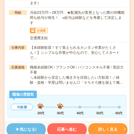
ます）
月給23万円～28万円 ★配属先が変更となった際の待機期
時給
間も給与が発生！ ※給与は経験などを考慮して決定しま
す
交通費
交通費支給
【未経験歓迎！すぐ覚えられるカンタン作業がたくさ
仕事内容
ん！】シンプルな作業が中心なので、安心してスタート
で…
職種未経験OK / ブランクOK / パソコンスキル不要 / 英語力
応募資格
不要
＼未経験から安定した働き方を目指したい方歓迎！／経
験・資格・学歴は問いません◎「そろそろ腰を据えて働…
職場の雰囲気
年齢層
20代
30代
40代
50代
60代
気になる!
応募へ進む
詳しく見る