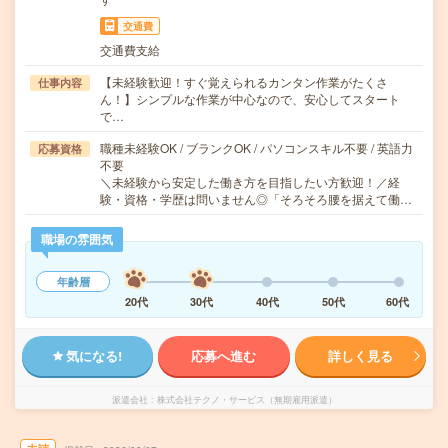
交通費
交通費支給
【未経験歓迎！すぐ覚えられるカンタン作業がたくさ
仕事内容
ん！】シンプルな作業が中心なので、安心してスタート
で…
職種未経験OK / ブランクOK / パソコンスキル不要 / 英語力
応募資格
不要
＼未経験から安定した働き方を目指したい方歓迎！／経
験・資格・学歴は問いません◎「そろそろ腰を据えて働…
職場の雰囲気
年齢層
20代
30代
40代
50代
60代
気になる!
応募へ進む
詳しく見る
派遣会社
株式会社テクノ・サービス（無期雇用派遣）