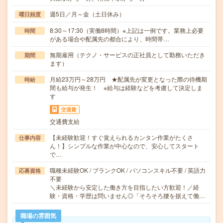
週5日／月～金（土日休み）
曜日頻度
8:30～17:30（実働8時間）※上記は一例です。業務上必要
時間
がある場合や配属先の都合により、時間帯…
無期雇用（テクノ・サービスの正社員として勤務いただき
期間
ます）
月給23万円～28万円 ★配属先が変更となった際の待機期
時給
間も給与が発生！ ※給与は経験などを考慮して決定しま
す
交通費
交通費支給
【未経験歓迎！すぐ覚えられるカンタン作業がたくさ
仕事内容
ん！】シンプルな作業が中心なので、安心してスタート
で…
職種未経験OK / ブランクOK / パソコンスキル不要 / 英語力
応募資格
不要
＼未経験から安定した働き方を目指したい方歓迎！／経
験・資格・学歴は問いません◎「そろそろ腰を据えて働…
職場の雰囲気