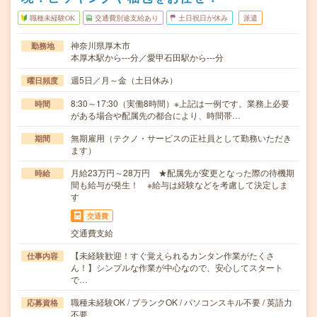
職種未経験OK
交通費別途支給あり
土日祝日が休み
派遣
神奈川県厚木市
勤務地
本厚木駅から---分／愛甲石田駅から---分
週5日／月～金（土日休み）
曜日頻度
8:30～17:30（実働8時間）※上記は一例です。業務上必要
時間
がある場合や配属先の都合により、時間帯…
無期雇用（テクノ・サービスの正社員として勤務いただき
期間
ます）
月給23万円～28万円 ★配属先が変更となった際の待機期
時給
間も給与が発生！ ※給与は経験などを考慮して決定しま
す
交通費
交通費支給
【未経験歓迎！すぐ覚えられるカンタン作業がたくさ
仕事内容
ん！】シンプルな作業が中心なので、安心してスタート
で…
職種未経験OK / ブランクOK / パソコンスキル不要 / 英語力
応募資格
不要