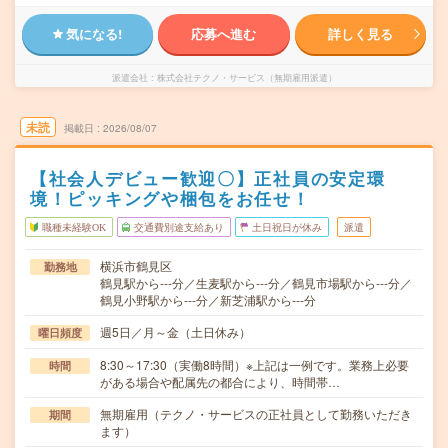
気になる!
応募へ進む
詳しく見る
派遣会社
株式会社テクノ・サービス（無期雇用派遣）
未読
掲載日
2026/08/07
【社会人デビュー歓迎〇】正社員の安定環
境！ピッキングや梱包をお任せ！
職種未経験OK
交通費別途支給あり
土日祝日が休み
派遣
横浜市鶴見区
勤務地
鶴見駅から---分／生麦駅から---分／鶴見市場駅から---分／
鶴見小野駅から---分／新芝浦駅から---分
週5日／月～金（土日休み）
曜日頻度
8:30～17:30（実働8時間）※上記は一例です。業務上必要
時間
がある場合や配属先の都合により、時間帯…
無期雇用（テクノ・サービスの正社員として勤務いただき
期間
ます）