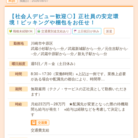
未読
掲載日
2026/08/07
【社会人デビュー歓迎〇】正社員の安定環
境！ピッキングや梱包をお任せ！
職種未経験OK
交通費別途支給あり
土日祝日が休み
派遣
川崎市中原区
勤務地
武蔵小杉駅から---分／武蔵新城駅から---分／元住吉駅から-
--分／武蔵中原駅から---分／新丸子駅から---分
週5日／月～金（土日休み）
曜日頻度
8:30～17:30（実働8時間）※上記は一例です。業務上必要
時間
がある場合や配属先の都合により、時間帯…
無期雇用（テクノ・サービスの正社員として勤務いただき
期間
ます）
月給23万円～28万円 ★配属先が変更となった際の待機期
時給
間も給与が発生！ ※給与は経験などを考慮して決定しま
す
交通費
交通費支給