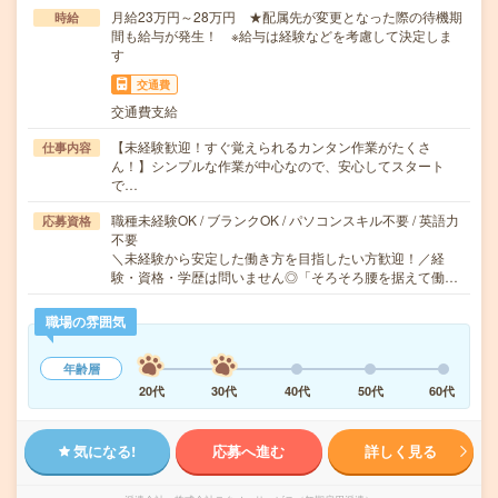
月給23万円～28万円 ★配属先が変更となった際の待機期
時給
間も給与が発生！ ※給与は経験などを考慮して決定しま
す
交通費
交通費支給
【未経験歓迎！すぐ覚えられるカンタン作業がたくさ
仕事内容
ん！】シンプルな作業が中心なので、安心してスタート
で…
職種未経験OK / ブランクOK / パソコンスキル不要 / 英語力
応募資格
不要
＼未経験から安定した働き方を目指したい方歓迎！／経
験・資格・学歴は問いません◎「そろそろ腰を据えて働…
職場の雰囲気
年齢層
20代
30代
40代
50代
60代
気になる!
応募へ進む
詳しく見る