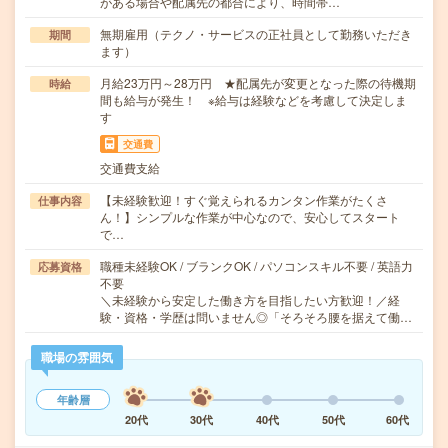
がある場合や配属先の都合により、時間帯…
無期雇用（テクノ・サービスの正社員として勤務いただき
期間
ます）
月給23万円～28万円 ★配属先が変更となった際の待機期
時給
間も給与が発生！ ※給与は経験などを考慮して決定しま
す
交通費
交通費支給
【未経験歓迎！すぐ覚えられるカンタン作業がたくさ
仕事内容
ん！】シンプルな作業が中心なので、安心してスタート
で…
職種未経験OK / ブランクOK / パソコンスキル不要 / 英語力
応募資格
不要
＼未経験から安定した働き方を目指したい方歓迎！／経
験・資格・学歴は問いません◎「そろそろ腰を据えて働…
職場の雰囲気
年齢層
20代
30代
40代
50代
60代