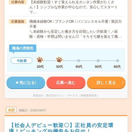
【未経験歓迎！すぐ覚えられるカンタン作業がたくさ
仕事内容
ん！】シンプルな作業が中心なので、安心してスタート
で…
職種未経験OK / ブランクOK / パソコンスキル不要 / 英語力
応募資格
不要
＼未経験から安定した働き方を目指したい方歓迎！／経
験・資格・学歴は問いません◎「そろそろ腰を据えて働…
職場の雰囲気
年齢層
20代
30代
40代
50代
60代
気になる!
応募へ進む
詳しく見る
派遣会社
株式会社テクノ・サービス（無期雇用派遣）
未読
掲載日
2026/08/07
【社会人デビュー歓迎〇】正社員の安定環
境！ピッキングや梱包をお任せ！