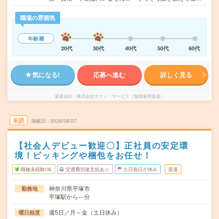
職場の雰囲気
年齢層
20代
30代
40代
50代
60代
気になる!
応募へ進む
詳しく見る
派遣会社
株式会社テクノ・サービス（無期雇用派遣）
未読
掲載日
2026/08/07
【社会人デビュー歓迎〇】正社員の安定環
境！ピッキングや梱包をお任せ！
職種未経験OK
交通費別途支給あり
土日祝日が休み
派遣
神奈川県平塚市
勤務地
平塚駅から---分
週5日／月～金（土日休み）
曜日頻度