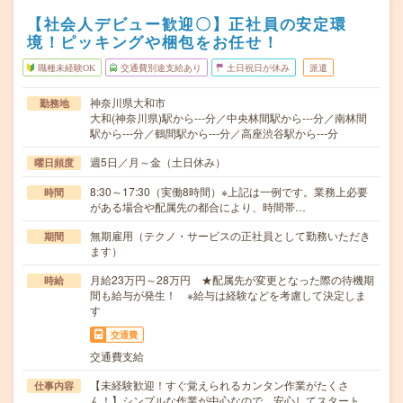
【社会人デビュー歓迎〇】正社員の安定環
境！ピッキングや梱包をお任せ！
職種未経験OK
交通費別途支給あり
土日祝日が休み
派遣
神奈川県大和市
勤務地
大和(神奈川県)駅から---分／中央林間駅から---分／南林間
駅から---分／鶴間駅から---分／高座渋谷駅から---分
週5日／月～金（土日休み）
曜日頻度
8:30～17:30（実働8時間）※上記は一例です。業務上必要
時間
がある場合や配属先の都合により、時間帯…
無期雇用（テクノ・サービスの正社員として勤務いただき
期間
ます）
月給23万円～28万円 ★配属先が変更となった際の待機期
時給
間も給与が発生！ ※給与は経験などを考慮して決定しま
す
交通費
交通費支給
【未経験歓迎！すぐ覚えられるカンタン作業がたくさ
仕事内容
ん！】シンプルな作業が中心なので、安心してスタート