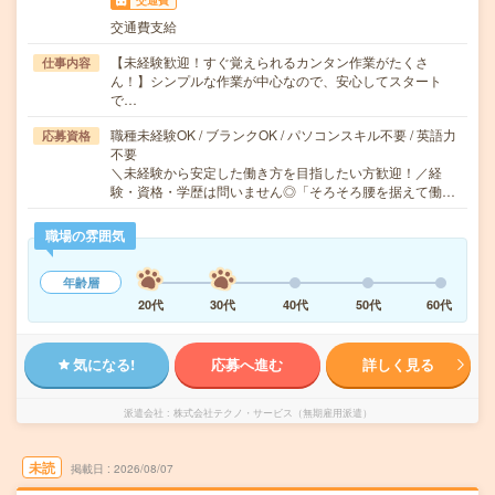
交通費
交通費支給
【未経験歓迎！すぐ覚えられるカンタン作業がたくさ
仕事内容
ん！】シンプルな作業が中心なので、安心してスタート
で…
職種未経験OK / ブランクOK / パソコンスキル不要 / 英語力
応募資格
不要
＼未経験から安定した働き方を目指したい方歓迎！／経
験・資格・学歴は問いません◎「そろそろ腰を据えて働…
職場の雰囲気
年齢層
20代
30代
40代
50代
60代
気になる!
応募へ進む
詳しく見る
派遣会社
株式会社テクノ・サービス（無期雇用派遣）
未読
掲載日
2026/08/07