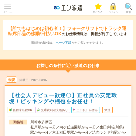
メニュー
気になる!
ログイン
検索
【誰でもはじめは初心者！】フォークリフトでトラック運
転席部品の移動/日払いOK
のお仕事情報は、掲載が終了しています
掲載時の情報は、
ページ下部
からご覧いただけます。
お探しの条件に近い派遣のお仕事
未読
掲載日
2026/08/07
【社会人デビュー歓迎〇】正社員の安定環
境！ピッキングや梱包をお任せ！
職種未経験OK
交通費別途支給あり
土日祝日が休み
派遣
川崎市多摩区
勤務地
登戸駅から---分／向ケ丘遊園駅から---分／生田(神奈川県)
駅から---分／京王稲田堤駅から---分／読売ランド前駅から-