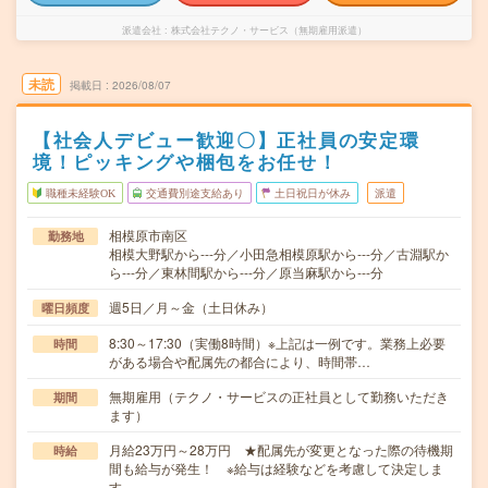
派遣会社
株式会社テクノ・サービス（無期雇用派遣）
未読
掲載日
2026/08/07
【社会人デビュー歓迎〇】正社員の安定環
境！ピッキングや梱包をお任せ！
職種未経験OK
交通費別途支給あり
土日祝日が休み
派遣
相模原市南区
勤務地
相模大野駅から---分／小田急相模原駅から---分／古淵駅か
ら---分／東林間駅から---分／原当麻駅から---分
週5日／月～金（土日休み）
曜日頻度
8:30～17:30（実働8時間）※上記は一例です。業務上必要
時間
がある場合や配属先の都合により、時間帯…
無期雇用（テクノ・サービスの正社員として勤務いただき
期間
ます）
月給23万円～28万円 ★配属先が変更となった際の待機期
時給
間も給与が発生！ ※給与は経験などを考慮して決定しま
す