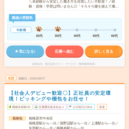
＼未経験から安定した働き方を目指したい方歓迎！／経
験・資格・学歴は問いません◎「そろそろ腰を据えて働…
職場の雰囲気
年齢層
20代
30代
40代
50代
60代
気になる!
応募へ進む
詳しく見る
派遣会社
株式会社テクノ・サービス（無期雇用派遣）
未読
掲載日
2026/08/07
【社会人デビュー歓迎〇】正社員の安定環
境！ピッキングや梱包をお任せ！
職種未経験OK
交通費別途支給あり
土日祝日が休み
派遣
相模原市中央区
勤務地
相模原駅から---分／淵野辺駅から---分／上溝駅から---分／
矢部駅から---分／南橋本駅から---分