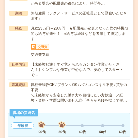
がある場合や配属先の都合により、時間帯…
無期雇用（テクノ・サービスの正社員として勤務いただき
期間
ます）
月給23万円～28万円 ★配属先が変更となった際の待機期
時給
間も給与が発生！ ※給与は経験などを考慮して決定しま
す
交通費
交通費支給
【未経験歓迎！すぐ覚えられるカンタン作業がたくさ
仕事内容
ん！】シンプルな作業が中心なので、安心してスタート
で…
職種未経験OK / ブランクOK / パソコンスキル不要 / 英語力
応募資格
不要
＼未経験から安定した働き方を目指したい方歓迎！／経
験・資格・学歴は問いません◎「そろそろ腰を据えて働…
職場の雰囲気
年齢層
20代
30代
40代
50代
60代