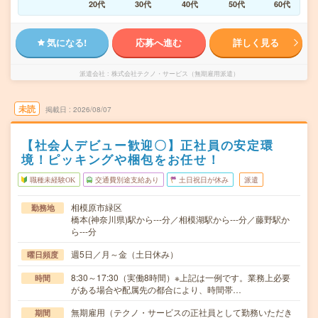
20代
30代
40代
50代
60代
気になる!
応募へ進む
詳しく見る
派遣会社
株式会社テクノ・サービス（無期雇用派遣）
未読
掲載日
2026/08/07
【社会人デビュー歓迎〇】正社員の安定環
境！ピッキングや梱包をお任せ！
職種未経験OK
交通費別途支給あり
土日祝日が休み
派遣
相模原市緑区
勤務地
橋本(神奈川県)駅から---分／相模湖駅から---分／藤野駅か
ら---分
週5日／月～金（土日休み）
曜日頻度
8:30～17:30（実働8時間）※上記は一例です。業務上必要
時間
がある場合や配属先の都合により、時間帯…
無期雇用（テクノ・サービスの正社員として勤務いただき
期間