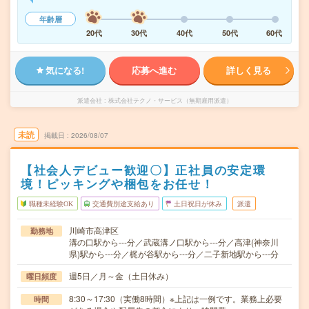
年齢層
20代
30代
40代
50代
60代
気になる!
応募へ進む
詳しく見る
派遣会社
株式会社テクノ・サービス（無期雇用派遣）
未読
掲載日
2026/08/07
【社会人デビュー歓迎〇】正社員の安定環
境！ピッキングや梱包をお任せ！
職種未経験OK
交通費別途支給あり
土日祝日が休み
派遣
川崎市高津区
勤務地
溝の口駅から---分／武蔵溝ノ口駅から---分／高津(神奈川
県)駅から---分／梶が谷駅から---分／二子新地駅から---分
週5日／月～金（土日休み）
曜日頻度
8:30～17:30（実働8時間）※上記は一例です。業務上必要
時間