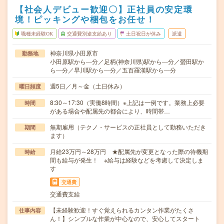
【社会人デビュー歓迎〇】正社員の安定環
境！ピッキングや梱包をお任せ！
職種未経験OK
交通費別途支給あり
土日祝日が休み
派遣
神奈川県小田原市
勤務地
小田原駅から---分／足柄(神奈川県)駅から---分／螢田駅か
ら---分／早川駅から---分／五百羅漢駅から---分
週5日／月～金（土日休み）
曜日頻度
8:30～17:30（実働8時間）※上記は一例です。業務上必要
時間
がある場合や配属先の都合により、時間帯…
無期雇用（テクノ・サービスの正社員として勤務いただき
期間
ます）
月給23万円～28万円 ★配属先が変更となった際の待機期
時給
間も給与が発生！ ※給与は経験などを考慮して決定しま
す
交通費
交通費支給
【未経験歓迎！すぐ覚えられるカンタン作業がたくさ
仕事内容
ん！】シンプルな作業が中心なので、安心してスタート