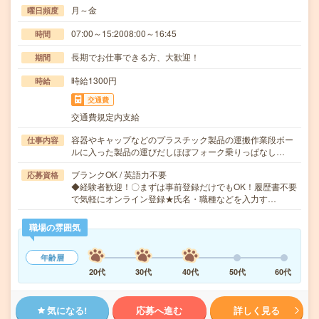
月～金
曜日頻度
07:00～15:2008:00～16:45
時間
長期でお仕事できる方、大歓迎！
期間
時給1300円
時給
交通費
交通費規定内支給
容器やキャップなどのプラスチック製品の運搬作業段ボー
仕事内容
ルに入った製品の運びだしほぼフォーク乗りっぱなし…
ブランクOK / 英語力不要
応募資格
◆経験者歓迎！〇まずは事前登録だけでもOK！履歴書不要
で気軽にオンライン登録★氏名・職種などを入力す…
職場の雰囲気
年齢層
20代
30代
40代
50代
60代
気になる!
応募へ進む
詳しく見る