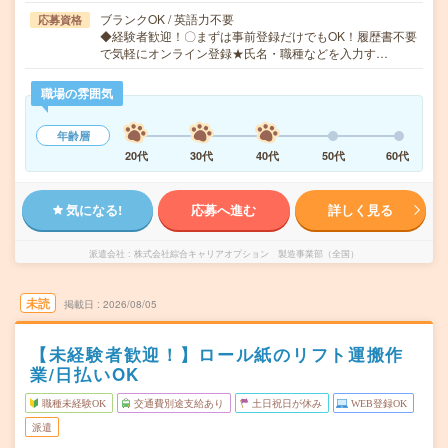
ブランクOK / 英語力不要
応募資格
◆経験者歓迎！〇まずは事前登録だけでもOK！履歴書不要
で気軽にオンライン登録★氏名・職種などを入力す…
職場の雰囲気
年齢層
20代
30代
40代
50代
60代
気になる!
応募へ進む
詳しく見る
派遣会社
株式会社綜合キャリアオプション 製造事業部（全国）
未読
掲載日
2026/08/05
【未経験者歓迎！】ロール紙のリフト運搬作
業/日払いOK
職種未経験OK
交通費別途支給あり
土日祝日が休み
WEB登録OK
派遣