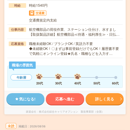
時給1540円
時給
交通費
交通費規定内支給
航空機部品の荷役作業、ステーション仕分け、水すまし
仕事内容
【取扱製品詳細】航空機部品≪待遇・福利厚生≫・日払…
職種未経験OK / ブランクOK / 英語力不要
応募資格
◆未経験OK！〇まずは事前登録だけでもOK！履歴書不要
で気軽にオンライン登録★氏名・職種などを入力す…
職場の雰囲気
年齢層
20代
30代
40代
50代
60代
気になる!
応募へ進む
詳しく見る
派遣会社
株式会社綜合キャリアオプション 製造事業部（全国）
未読
掲載日
2026/08/06