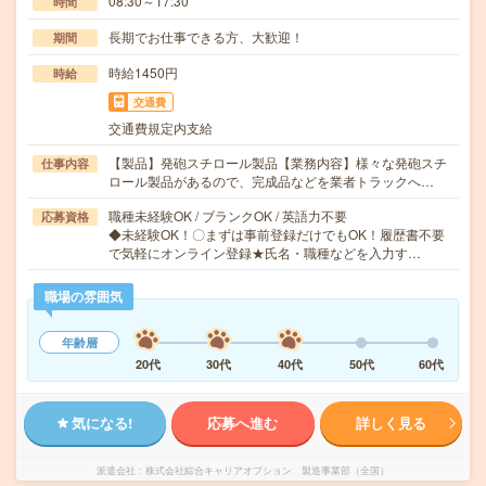
08:30～17:30
時間
長期でお仕事できる方、大歓迎！
期間
時給1450円
時給
交通費
交通費規定内支給
【製品】発砲スチロール製品【業務内容】様々な発砲スチ
仕事内容
ロール製品があるので、完成品などを業者トラックへ…
職種未経験OK / ブランクOK / 英語力不要
応募資格
◆未経験OK！〇まずは事前登録だけでもOK！履歴書不要
で気軽にオンライン登録★氏名・職種などを入力す…
職場の雰囲気
年齢層
20代
30代
40代
50代
60代
気になる!
応募へ進む
詳しく見る
派遣会社
株式会社綜合キャリアオプション 製造事業部（全国）