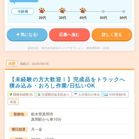
年齢層
20代
30代
40代
50代
60代
気になる!
応募へ進む
詳しく見る
派遣会社
株式会社綜合キャリアオプション 製造事業部（全国）
未読
掲載日
2026/08/05
【未経験の方大歓迎！】完成品をトラックへ
積み込み・おろし作業/日払いOK
職種未経験OK
交通費別途支給あり
土日祝日が休み
WEB登録OK
派遣
栃木県真岡市
勤務地
真岡駅から車10分
月～金
曜日頻度