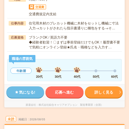
交通費
交通費規定内支給
住宅用木材のプレカット機械に木材をセットし機械に寸法
仕事内容
入力→カットがされたら指示書通りに梱包をする→そ…
ブランクOK / 英語力不要
応募資格
◆経験者歓迎！〇まずは事前登録だけでもOK！履歴書不要
で気軽にオンライン登録★氏名・職種などを入力す…
職場の雰囲気
年齢層
20代
30代
40代
50代
60代
気になる!
応募へ進む
詳しく見る
派遣会社
株式会社綜合キャリアオプション 製造事業部（全国）
未読
掲載日
2026/08/05