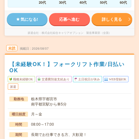
20代
30代
40代
50代
60代
気になる!
応募へ進む
詳しく見る
派遣会社
株式会社綜合キャリアオプション 製造事業部（全国）
未読
掲載日
2026/08/07
【未経験OK！】フォークリフト作業/日払い
OK
職種未経験OK
交通費別途支給あり
土日祝日が休み
WEB登録OK
派遣
栃木県宇都宮市
勤務地
南宇都宮駅から車5分
月～金
曜日頻度
08:00～17:00
時間
長期でお仕事できる方、大歓迎！
期間