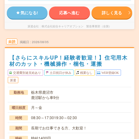
気になる!
応募へ進む
詳しく見る
派遣会社
株式会社綜合キャリアオプション 製造事業部（全国）
未読
掲載日
2026/08/05
【さらにスキルUP！経験者歓迎！】住宅用木
材のカット・機械操作・梱包・運搬
交通費別途支給あり
土日祝日が休み
残業なし
WEB登録OK
派遣
栃木県鹿沼市
勤務地
鹿沼駅から車9分
月～金
曜日頻度
08:30～17:3019:30～02:30
時間
長期でお仕事できる方、大歓迎！
期間
時給1400円
時給