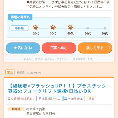
◆経験者歓迎！〇まずは事前登録だけでもOK！履歴書不要
で気軽にオンライン登録★氏名・職種などを入力す…
職場の雰囲気
年齢層
20代
30代
40代
50代
60代
気になる!
応募へ進む
詳しく見る
派遣会社
株式会社綜合キャリアオプション 製造事業部（全国）
未読
掲載日
2026/08/05
【経験者×ブラッシュUP！！】プラスチック
容器のフォークリフト運搬/日払いOK
交通費別途支給あり
土日祝日が休み
WEB登録OK
派遣
栃木県芳賀郡
勤務地
多田羅駅から車13分