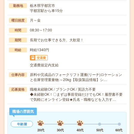
栃木県宇都宮市
勤務地
宇都宮駅から車15分
月～金
曜日頻度
08:30～17:00
時間
長期でお仕事できる方、大歓迎！
期間
時給1340円
時給
交通費
交通費規定内支給
原料や完成品のフォークリフト運搬(リーチ)ロケーション
仕事内容
と在庫管理重量物:～20kg【取扱製品情報】シ…
職種未経験OK / ブランクOK / 英語力不要
応募資格
◆未経験OK！〇まずは事前登録だけでもOK！履歴書不要
で気軽にオンライン登録★氏名・職種などを入力す…
職場の雰囲気
年齢層
20代
30代
40代
50代
60代