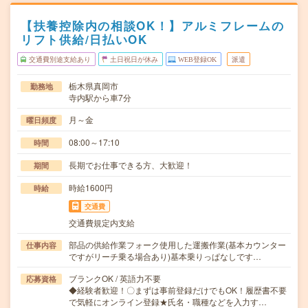
【扶養控除内の相談OK！】アルミフレームの
リフト供給/日払いOK
交通費別途支給あり
土日祝日が休み
WEB登録OK
派遣
栃木県真岡市
勤務地
寺内駅から車7分
月～金
曜日頻度
08:00～17:10
時間
長期でお仕事できる方、大歓迎！
期間
時給1600円
時給
交通費
交通費規定内支給
部品の供給作業フォーク使用した運搬作業(基本カウンター
仕事内容
ですがリーチ乗る場合あり)基本乗りっぱなしです…
ブランクOK / 英語力不要
応募資格
◆経験者歓迎！〇まずは事前登録だけでもOK！履歴書不要
で気軽にオンライン登録★氏名・職種などを入力す…