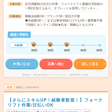
住宅用建材の仕分け作業・フォークリフト運搬住宅部材の
仕事内容
一部2次加工もあり。タブレットを使用してピッキン…
職種未経験OK / ブランクOK / 英語力不要
応募資格
◆未経験OK！〇まずは事前登録だけでもOK！履歴書不要
で気軽にオンライン登録★氏名・職種などを入力す…
職場の雰囲気
年齢層
20代
30代
40代
50代
60代
気になる!
応募へ進む
詳しく見る
派遣会社
株式会社綜合キャリアオプション 製造事業部（全国）
未読
掲載日
2026/08/07
【さらにスキルUP！経験者歓迎！】フォーク
リフト作業/日払いOK