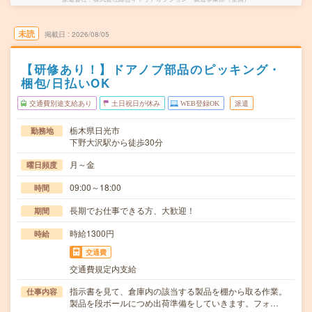
未読
掲載日
2026/08/05
【研修あり！】ドアノブ部品のピッキング・
梱包/日払いOK
交通費別途支給あり
土日祝日が休み
WEB登録OK
派遣
栃木県日光市
勤務地
下野大沢駅から徒歩30分
月～金
曜日頻度
09:00～18:00
時間
長期でお仕事できる方、大歓迎！
期間
時給1300円
時給
交通費
交通費規定内支給
指示書を見て、倉庫内の該当する製品を棚から取る作業。
仕事内容
製品を段ボールにつめ出荷準備をしていきます。フォ…