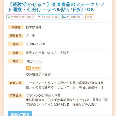
【経験活かせる＊】冷凍食品のフォークリフ
ト運搬・仕分け・ラベル貼り/日払いOK
交通費別途支給あり
土日祝日が休み
WEB登録OK
派遣
栃木県佐野市
勤務地
月～金
曜日頻度
08:00～17:00
時間
長期でお仕事できる方、大歓迎！
期間
時給1450円
時給
交通費
交通費規定内支給
リーチフォークリフトを用いた商品の運搬及び荷分け業
仕事内容
務。その他付随するラッピング、シール貼り業務等。【…
ブランクOK / 英語力不要
応募資格
◆経験者歓迎！〇まずは事前登録だけでもOK！履歴書不要
で気軽にオンライン登録★氏名・職種などを入力す…
職場の雰囲気