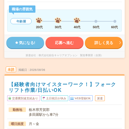
職場の雰囲気
年齢層
20代
30代
40代
50代
60代
気になる!
応募へ進む
詳しく見る
派遣会社
株式会社綜合キャリアオプション 製造事業部（全国）
未読
掲載日
2026/08/06
【経験者向けマイスターワーク！】フォーク
リフト作業/日払いOK
交通費別途支給あり
土日祝日が休み
WEB登録OK
派遣
栃木県芳賀郡
勤務地
多田羅駅から車7分
月～金
曜日頻度