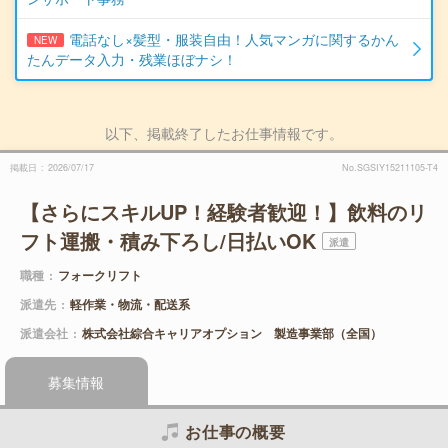
電話なし×髪型・服装自由！人気マンガに関するかん
NEW
たんデータ入力・残業ほぼナシ！
以下、掲載終了したお仕事情報です。
掲載日
2026/07/17
No.SGSIY15211105-T4
【さらにスキルUP！経験者歓迎！】飲料のリ
フト運搬・積み下ろし/日払いOK
派遣
職種
フォークリフト
派遣先
軽作業・物流・配送系
派遣会社
株式会社綜合キャリアオプション 製造事業部（全国）
募集情報
お仕事の概要