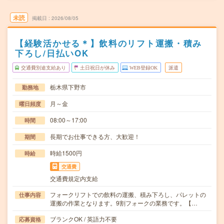
未読
掲載日
2026/08/05
【経験活かせる＊】飲料のリフト運搬・積み
下ろし/日払いOK
交通費別途支給あり
土日祝日が休み
WEB登録OK
派遣
栃木県下野市
勤務地
月～金
曜日頻度
08:00～17:00
時間
長期でお仕事できる方、大歓迎！
期間
時給1500円
時給
交通費
交通費規定内支給
フォークリフトでの飲料の運搬、積み下ろし、パレットの
仕事内容
運搬の作業となります。9割フォークの業務です。【…
ブランクOK / 英語力不要
応募資格