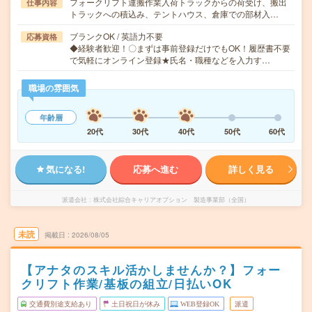
フォークリフト運搬作業入荷トラックからの荷受け、搬出
仕事内容
トラックへの積込み、テントハウス、倉庫での部材入…
ブランクOK / 英語力不要
応募資格
◆経験者歓迎！〇まずは事前登録だけでもOK！履歴書不要
で気軽にオンライン登録★氏名・職種などを入力す…
職場の雰囲気
年齢層
20代
30代
40代
50代
60代
気になる!
応募へ進む
詳しく見る
派遣会社
株式会社綜合キャリアオプション 製造事業部（全国）
未読
掲載日
2026/08/05
【アナタのスキル活かしませんか？】フォー
クリフト作業/基板の組立/日払いOK
交通費別途支給あり
土日祝日が休み
WEB登録OK
派遣