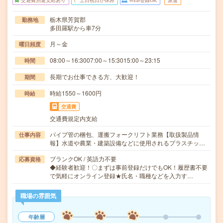
交通費別途支給あり
土日祝日が休み
WEB登録OK
派遣
栃木県芳賀郡
勤務地
多田羅駅から車7分
月～金
曜日頻度
08:00～16:3007:00～15:3015:00～23:15
時間
長期でお仕事できる方、大歓迎！
期間
時給1550～1600円
時給
交通費
交通費規定内支給
パイプ管の梱包、運搬フォークリフト業務【取扱製品情
仕事内容
報】水道や農業・建築設備などに使用されるプラスチッ…
ブランクOK / 英語力不要
応募資格
◆経験者歓迎！〇まずは事前登録だけでもOK！履歴書不要
で気軽にオンライン登録★氏名・職種などを入力す…
職場の雰囲気
年齢層