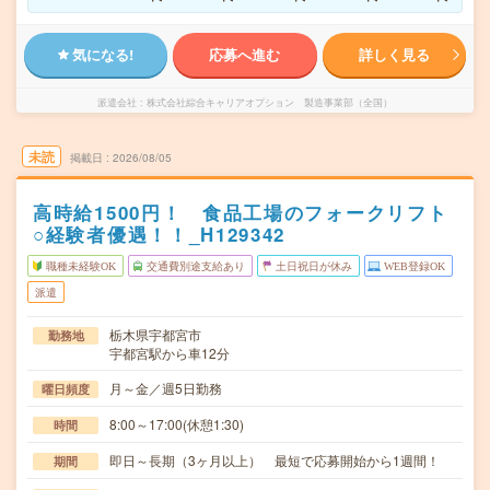
気になる!
応募へ進む
詳しく見る
派遣会社
株式会社綜合キャリアオプション 製造事業部（全国）
未読
掲載日
2026/08/05
高時給1500円！ 食品工場のフォークリフト
○経験者優遇！！_H129342
職種未経験OK
交通費別途支給あり
土日祝日が休み
WEB登録OK
派遣
栃木県宇都宮市
勤務地
宇都宮駅から車12分
月～金／週5日勤務
曜日頻度
8:00～17:00(休憩1:30)
時間
即日～長期（3ヶ月以上） 最短で応募開始から1週間！
期間