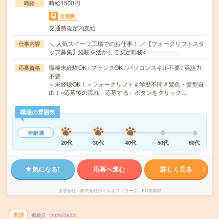
時給1500円
時給
交通費
交通費規定内支給
＼ 人気スイーツ工場でのお仕事！ ／【フォークリフトスタ
仕事内容
ッフ募集】経験を活かして安定勤務○━━━━━…
職種未経験OK / ブランクOK / パソコンスキル不要 / 英語力
応募資格
不要
＜未経験OK！＞フォークリフト＃学歴不問＃髪色・髪型自
由！○応募後の流れ「応募する」ボタンをクリック…
職場の雰囲気
年齢層
20代
30代
40代
50代
60代
気になる!
応募へ進む
詳しく見る
派遣会社
株式会社ウィルオブ・ワーク FO事業部
未読
掲載日
2026/08/05