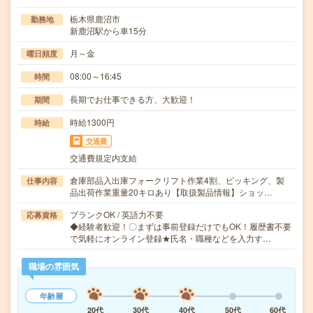
栃木県鹿沼市
勤務地
新鹿沼駅から車15分
月～金
曜日頻度
08:00～16:45
時間
長期でお仕事できる方、大歓迎！
期間
時給1300円
時給
交通費
交通費規定内支給
倉庫部品入出庫フォークリフト作業4割、ピッキング、製
仕事内容
品出荷作業重量20キロあり【取扱製品情報】ショッ…
ブランクOK / 英語力不要
応募資格
◆経験者歓迎！〇まずは事前登録だけでもOK！履歴書不要
で気軽にオンライン登録★氏名・職種などを入力す…
職場の雰囲気
年齢層
20代
30代
40代
50代
60代