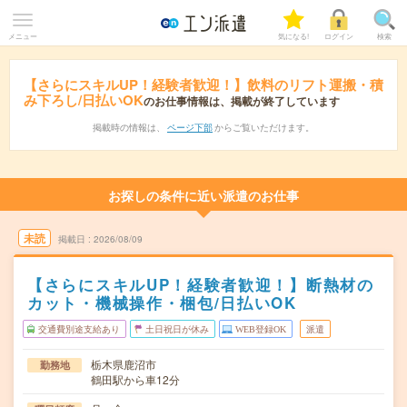
メニュー
気になる!
ログイン
検索
【さらにスキルUP！経験者歓迎！】飲料のリフト運搬・積
み下ろし/日払いOK
のお仕事情報は、掲載が終了しています
掲載時の情報は、
ページ下部
からご覧いただけます。
お探しの条件に近い派遣のお仕事
未読
掲載日
2026/08/09
【さらにスキルUP！経験者歓迎！】断熱材の
カット・機械操作・梱包/日払いOK
交通費別途支給あり
土日祝日が休み
WEB登録OK
派遣
栃木県鹿沼市
勤務地
鶴田駅から車12分