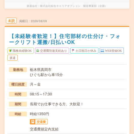
派遣会社
株式会社綜合キャリアオプション 製造事業部（全国）
未読
掲載日
2026/08/09
【未経験者歓迎！】住宅部材の仕分け・フォ
ークリフト運搬/日払いOK
職種未経験OK
交通費別途支給あり
土日祝日が休み
WEB登録OK
派遣
栃木県真岡市
勤務地
ひぐち駅から車15分
月～金
曜日頻度
08:15～17:30
時間
長期でお仕事できる方、大歓迎！
期間
時給1350円
時給
交通費
交通費規定内支給