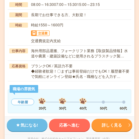
08:00～16:3007:00～15:3015:00～23:15
時間
長期でお仕事できる方、大歓迎！
期間
時給1550～1600円
時給
交通費
交通費規定内支給
海外用部品運搬、フォークリフト業務【取扱製品情報】水
仕事内容
道や農業・建築設備などに使用されるプラスチック製…
ブランクOK / 英語力不要
応募資格
◆経験者歓迎！〇まずは事前登録だけでもOK！履歴書不要
で気軽にオンライン登録★氏名・職種などを入力す…
職場の雰囲気
年齢層
20代
30代
40代
50代
60代
気になる!
応募へ進む
詳しく見る
派遣会社
株式会社綜合キャリアオプション 製造事業部（全国）