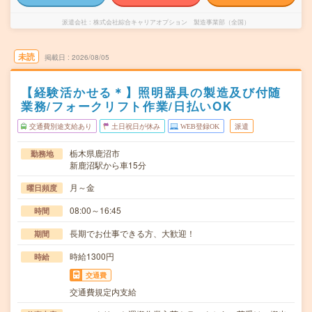
派遣会社
株式会社綜合キャリアオプション 製造事業部（全国）
未読
掲載日
2026/08/05
【経験活かせる＊】照明器具の製造及び付随
業務/フォークリフト作業/日払いOK
交通費別途支給あり
土日祝日が休み
WEB登録OK
派遣
栃木県鹿沼市
勤務地
新鹿沼駅から車15分
月～金
曜日頻度
08:00～16:45
時間
長期でお仕事できる方、大歓迎！
期間
時給1300円
時給
交通費
交通費規定内支給