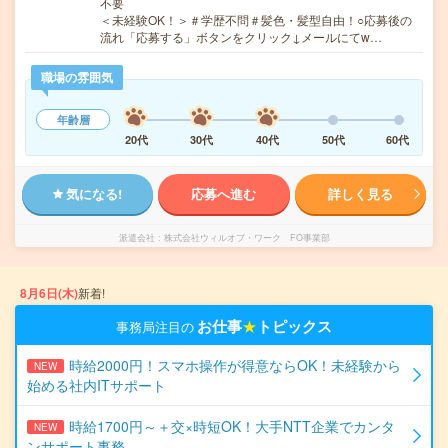
不要
＜未経験OK！＞＃学歴不問＃髪色・髪型自由！○応募後の
流れ「応募する」ボタンをクリック↓メールにてw…
職場の雰囲気
年齢層
20代
30代
40代
50代
60代
気になる!
応募へ進む
詳しく見る
派遣会社
株式会社ウィルオブ・ワーク FO事業部
8月6日(木)
新着!
お仕事
★
トピックス
事務局注目の
時給2000円！スマホ操作が得意ならOK！未経験から
NEW
始める社内ITサポート
時給1700円～＋交×時短OK！大手NTT企業でカンタ
NEW
ンサポート事務