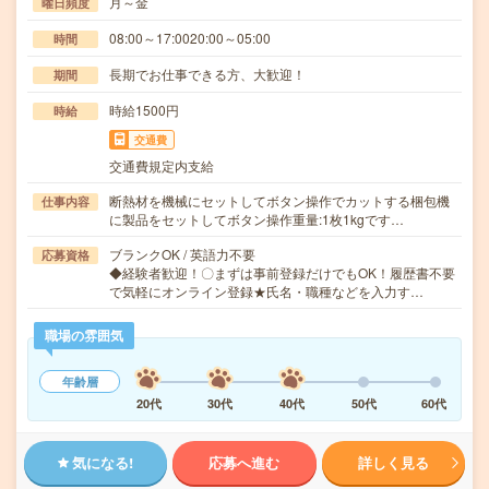
月～金
曜日頻度
08:00～17:0020:00～05:00
時間
長期でお仕事できる方、大歓迎！
期間
時給1500円
時給
交通費
交通費規定内支給
断熱材を機械にセットしてボタン操作でカットする梱包機
仕事内容
に製品をセットしてボタン操作重量:1枚1kgです…
ブランクOK / 英語力不要
応募資格
◆経験者歓迎！〇まずは事前登録だけでもOK！履歴書不要
で気軽にオンライン登録★氏名・職種などを入力す…
職場の雰囲気
年齢層
20代
30代
40代
50代
60代
気になる!
応募へ進む
詳しく見る