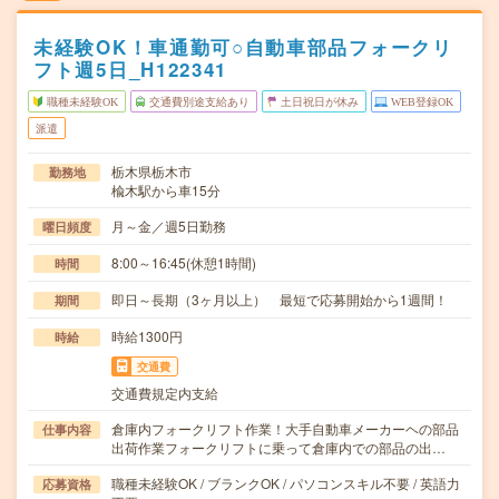
未経験OK！車通勤可○自動車部品フォークリ
フト週5日_H122341
職種未経験OK
交通費別途支給あり
土日祝日が休み
WEB登録OK
派遣
栃木県栃木市
勤務地
楡木駅から車15分
月～金／週5日勤務
曜日頻度
8:00～16:45(休憩1時間)
時間
即日～長期（3ヶ月以上） 最短で応募開始から1週間！
期間
時給1300円
時給
交通費
交通費規定内支給
倉庫内フォークリフト作業！大手自動車メーカーヘの部品
仕事内容
出荷作業フォークリフトに乗って倉庫内での部品の出…
職種未経験OK / ブランクOK / パソコンスキル不要 / 英語力
応募資格