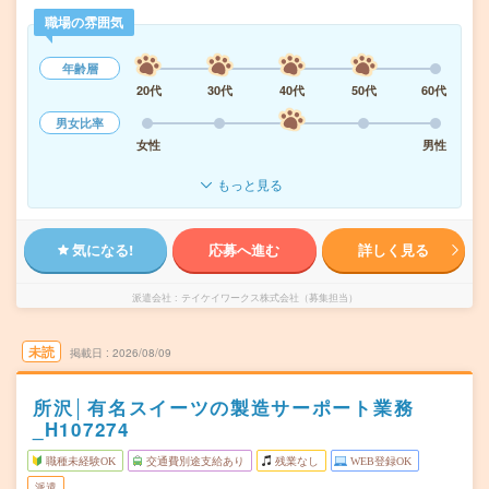
職場の雰囲気
年齢層
20代
30代
40代
50代
60代
男女比率
女性
男性
もっと見る
気になる!
応募へ進む
詳しく見る
派遣会社
テイケイワークス株式会社（募集担当）
未読
掲載日
2026/08/09
所沢│有名スイーツの製造サーポート業務
_H107274
職種未経験OK
交通費別途支給あり
残業なし
WEB登録OK
派遣