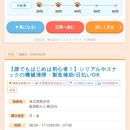
年齢層
20代
30代
40代
50代
60代
気になる!
応募へ進む
詳しく見る
派遣会社
株式会社ウィルオブ・ワーク FO事業部
未読
掲載日
2026/08/08
【誰でもはじめは初心者！】シリアルやスナ
ックの機械清掃・製造補助/日払いOK
職種未経験OK
交通費別途支給あり
土日祝日が休み
WEB登録OK
派遣
埼玉県熊谷市
勤務地
籠原駅から車22分
月～金
曜日頻度
08:30～17:1023:00～07:40
時間