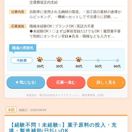
交通費規定内支給
自動車に使用される鋼材の製造。・加工前の素材の倉庫か
仕事内容
らピッキング。・機械へセットして寸法通りに切断、…
職種未経験OK / ブランクOK / 英語力不要
応募資格
◆未経験OK！〇まずは事前登録だけでもOK！履歴書不要
で気軽にオンライン登録★氏名・職種などを入力す…
職場の雰囲気
年齢層
20代
30代
40代
50代
60代
気になる!
応募へ進む
詳しく見る
派遣会社
株式会社綜合キャリアオプション 製造事業部（全国）
未読
掲載日
2026/08/09
【経験不問！未経験○】菓子原料の投入・充
填・製造補助/日払いOK