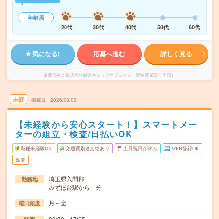
年齢層
20代
30代
40代
50代
60代
気になる!
応募へ進む
詳しく見る
派遣会社
株式会社綜合キャリアオプション 製造事業部（全国）
未読
掲載日
2026/08/09
【未経験から安心スタート！】スマートメー
ターの組立・検査/日払いOK
職種未経験OK
交通費別途支給あり
土日祝日が休み
WEB登録OK
派遣
埼玉県入間郡
勤務地
みずほ台駅から---分
月～金
曜日頻度
08:30～17:25