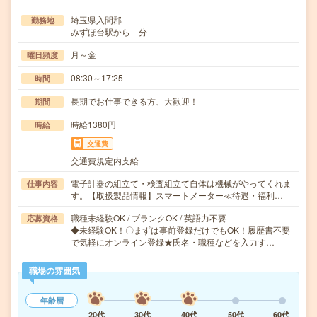
埼玉県入間郡
勤務地
みずほ台駅から---分
月～金
曜日頻度
08:30～17:25
時間
長期でお仕事できる方、大歓迎！
期間
時給1380円
時給
交通費
交通費規定内支給
電子計器の組立て・検査組立て自体は機械がやってくれま
仕事内容
す。【取扱製品情報】スマートメーター≪待遇・福利…
職種未経験OK / ブランクOK / 英語力不要
応募資格
◆未経験OK！〇まずは事前登録だけでもOK！履歴書不要
で気軽にオンライン登録★氏名・職種などを入力す…
職場の雰囲気
年齢層
20代
30代
40代
50代
60代