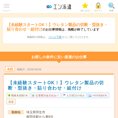
メニュー
気になる!
ログイン
検索
【未経験スタートOK！】ウレタン製品の切断・型抜き・
貼り合わせ・組付け
のお仕事情報は、掲載が終了しています
掲載時の情報は、
ページ下部
からご覧いただけます。
お探しの条件に近い派遣のお仕事
未読
掲載日
2026/08/09
【未経験スタートOK！】ウレタン製品の切
断・型抜き・貼り合わせ・組付け
職種未経験OK
交通費別途支給あり
土日祝日が休み
WEB登録OK
派遣
埼玉県羽生市
勤務地
南羽生駅から車6分