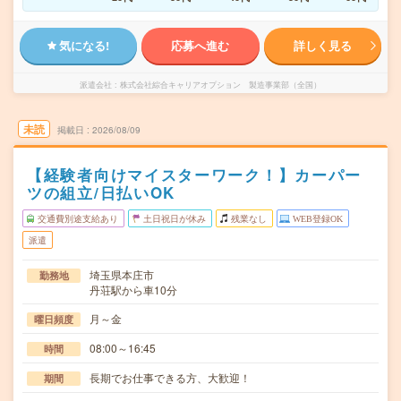
気になる!
応募へ進む
詳しく見る
派遣会社
株式会社綜合キャリアオプション 製造事業部（全国）
未読
掲載日
2026/08/09
【経験者向けマイスターワーク！】カーパー
ツの組立/日払いOK
交通費別途支給あり
土日祝日が休み
残業なし
WEB登録OK
派遣
埼玉県本庄市
勤務地
丹荘駅から車10分
月～金
曜日頻度
08:00～16:45
時間
長期でお仕事できる方、大歓迎！
期間