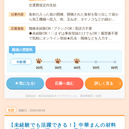
交通費規定内支給
食材の入った箱の開梱、開梱された食材を取り出して袋か
仕事内容
ら加工機械へ投入、肉、玉ねぎ、タケノコなどの細か…
職種未経験OK / ブランクOK / 英語力不要
応募資格
◆未経験OK！〇まずは事前登録だけでもOK！履歴書不要
で気軽にオンライン登録★氏名・職種などを入力す…
職場の雰囲気
年齢層
20代
30代
40代
50代
60代
気になる!
応募へ進む
詳しく見る
派遣会社
株式会社綜合キャリアオプション 製造事業部（全国）
未読
掲載日
2026/08/08
【未経験でも活躍できる！】中華まんの材料