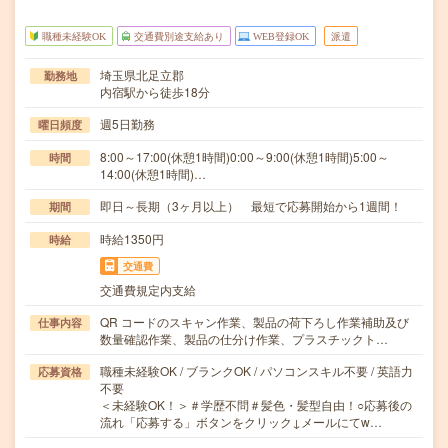
職種未経験OK
交通費別途支給あり
WEB登録OK
派遣
埼玉県北足立郡
勤務地
内宿駅から徒歩18分
週5日勤務
曜日頻度
8:00～17:00(休憩1時間)0:00～9:00(休憩1時間)5:00～
時間
14:00(休憩1時間)…
即日～長期（3ヶ月以上） 最短で応募開始から1週間！
期間
時給1350円
時給
交通費
交通費規定内支給
QR コードのスキャン作業、製品の荷下ろし作業補助及び
仕事内容
数量確認作業、製品の仕分け作業、プラスチックト…
職種未経験OK / ブランクOK / パソコンスキル不要 / 英語力
応募資格
不要
＜未経験OK！＞＃学歴不問＃髪色・髪型自由！○応募後の
流れ「応募する」ボタンをクリック↓メールにてw…