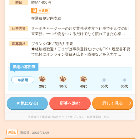
時給1400円
時給
交通費
交通費規定内支給
ターボチャージャーの組立業務基本立ち仕事でセルでの組
仕事内容
立業務。一つの物をつくるだけでなく慣れてきたら様…
ブランクOK / 英語力不要
応募資格
◆経験者歓迎！〇まずは事前登録だけでもOK！履歴書不要
で気軽にオンライン登録★氏名・職種などを入力す…
職場の雰囲気
年齢層
20代
30代
40代
50代
60代
気になる!
応募へ進む
詳しく見る
派遣会社
株式会社綜合キャリアオプション 製造事業部（全国）
未読
掲載日
2026/08/09