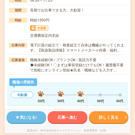
時間
長期でお仕事できる方、大歓迎！
期間
時給1350円
時給
交通費
交通費規定内支給
電子計器の組立て・検査組立て自体は機械がやってくれま
仕事内容
す。【取扱製品情報】スマートメーター≪待遇・福利…
職種未経験OK / ブランクOK / 英語力不要
応募資格
◆未経験OK！〇まずは事前登録だけでもOK！履歴書不要
で気軽にオンライン登録★氏名・職種などを入力す…
職場の雰囲気
年齢層
20代
30代
40代
50代
60代
気になる!
応募へ進む
詳しく見る
派遣会社
株式会社綜合キャリアオプション 製造事業部（全国）