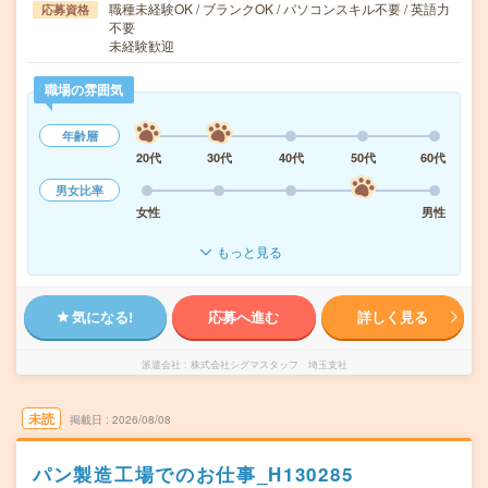
職種未経験OK / ブランクOK / パソコンスキル不要 / 英語力
応募資格
不要
未経験歓迎
職場の雰囲気
年齢層
20代
30代
40代
50代
60代
男女比率
女性
男性
もっと見る
気になる!
応募へ進む
詳しく見る
派遣会社
株式会社シグマスタッフ 埼玉支社
未読
掲載日
2026/08/08
パン製造工場でのお仕事_H130285