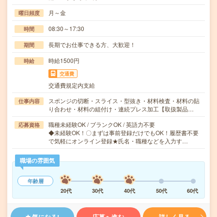
月～金
曜日頻度
08:30～17:30
時間
長期でお仕事できる方、大歓迎！
期間
時給1500円
時給
交通費
交通費規定内支給
スポンジの切断・スライス・型抜き・材料検査・材料の貼
仕事内容
り合わせ・材料の組付け・連続プレス加工【取扱製品…
職種未経験OK / ブランクOK / 英語力不要
応募資格
◆未経験OK！〇まずは事前登録だけでもOK！履歴書不要
で気軽にオンライン登録★氏名・職種などを入力す…
職場の雰囲気
年齢層
20代
30代
40代
50代
60代
気になる!
応募へ進む
詳しく見る