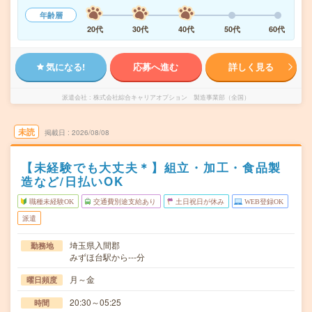
年齢層
20代
30代
40代
50代
60代
気になる!
応募へ進む
詳しく見る
派遣会社
株式会社綜合キャリアオプション 製造事業部（全国）
未読
掲載日
2026/08/08
【未経験でも大丈夫＊】組立・加工・食品製
造など/日払いOK
職種未経験OK
交通費別途支給あり
土日祝日が休み
WEB登録OK
派遣
埼玉県入間郡
勤務地
みずほ台駅から---分
月～金
曜日頻度
20:30～05:25
時間