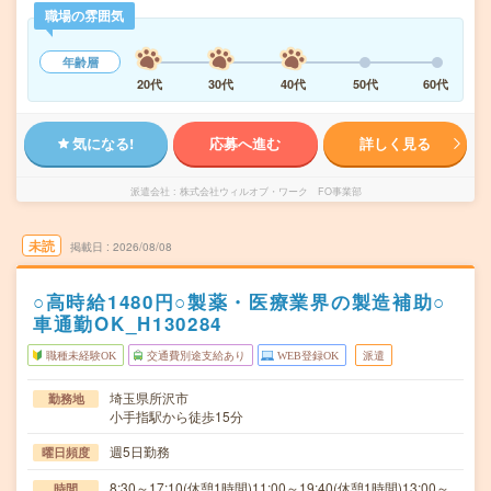
職場の雰囲気
年齢層
20代
30代
40代
50代
60代
気になる!
応募へ進む
詳しく見る
派遣会社
株式会社ウィルオブ・ワーク FO事業部
未読
掲載日
2026/08/08
○高時給1480円○製薬・医療業界の製造補助○
車通勤OK_H130284
職種未経験OK
交通費別途支給あり
WEB登録OK
派遣
埼玉県所沢市
勤務地
小手指駅から徒歩15分
週5日勤務
曜日頻度
8:30～17:10(休憩1時間)11:00～19:40(休憩1時間)13:00～
時間