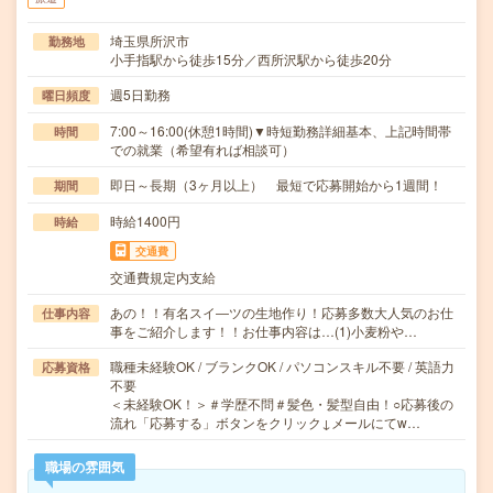
埼玉県所沢市
勤務地
小手指駅から徒歩15分／西所沢駅から徒歩20分
週5日勤務
曜日頻度
7:00～16:00(休憩1時間)▼時短勤務詳細基本、上記時間帯
時間
での就業（希望有れば相談可）
即日～長期（3ヶ月以上） 最短で応募開始から1週間！
期間
時給1400円
時給
交通費
交通費規定内支給
あの！！有名スイ―ツの生地作り！応募多数大人気のお仕
仕事内容
事をご紹介します！！お仕事内容は…(1)小麦粉や…
職種未経験OK / ブランクOK / パソコンスキル不要 / 英語力
応募資格
不要
＜未経験OK！＞＃学歴不問＃髪色・髪型自由！○応募後の
流れ「応募する」ボタンをクリック↓メールにてw…
職場の雰囲気