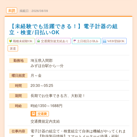
未読
掲載日
2026/08/09
【未経験でも活躍できる！】電子計器の組
立・検査/日払いOK
職種未経験OK
交通費別途支給あり
土日祝日が休み
WEB登録OK
派遣
埼玉県入間郡
勤務地
みずほ台駅から---分
月～金
曜日頻度
20:30～05:25
時間
長期でお仕事できる方、大歓迎！
期間
時給1350～1688円
時給
交通費
交通費規定内支給
電子計器の組立て・検査組立て自体は機械がやってくれま
仕事内容
す。【取扱製品情報】スマートメーター≪待遇・福利…