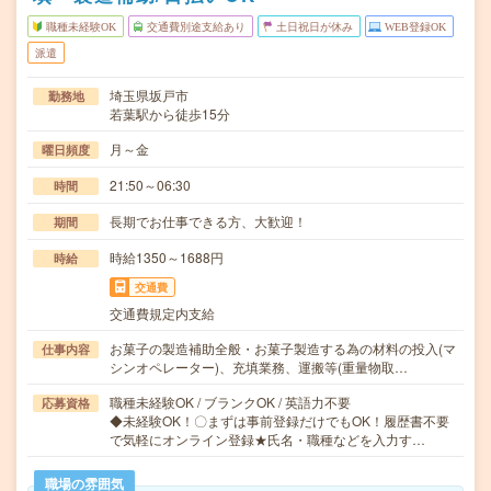
職種未経験OK
交通費別途支給あり
土日祝日が休み
WEB登録OK
派遣
埼玉県坂戸市
勤務地
若葉駅から徒歩15分
月～金
曜日頻度
21:50～06:30
時間
長期でお仕事できる方、大歓迎！
期間
時給1350～1688円
時給
交通費
交通費規定内支給
お菓子の製造補助全般・お菓子製造する為の材料の投入(マ
仕事内容
シンオペレーター)、充填業務、運搬等(重量物取…
職種未経験OK / ブランクOK / 英語力不要
応募資格
◆未経験OK！〇まずは事前登録だけでもOK！履歴書不要
で気軽にオンライン登録★氏名・職種などを入力す…
職場の雰囲気