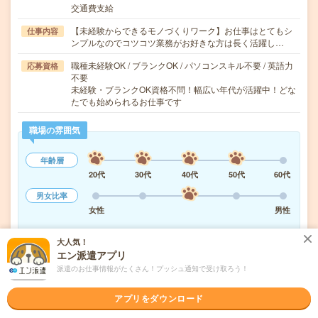
交通費支給
【未経験からできるモノづくりワーク】お仕事はとてもシ
仕事内容
ンプルなのでコツコツ業務がお好きな方は長く活躍し…
職種未経験OK / ブランクOK / パソコンスキル不要 / 英語力
応募資格
不要
未経験・ブランクOK資格不問！幅広い年代が活躍中！どな
たでも始められるお仕事です
職場の雰囲気
年齢層
20代
30代
40代
50代
60代
男女比率
女性
男性
もっと見る
大人気！
エン派遣アプリ
派遣のお仕事情報がたくさん！プッシュ通知で受け取ろう！
気になる!
応募へ進む
詳しく見る
アプリをダウンロード
派遣会社
UTエージェント株式会社 関東