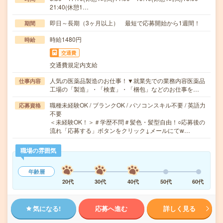
21:40(休憩1…
即日～長期（3ヶ月以上） 最短で応募開始から1週間！
期間
時給1480円
時給
交通費
交通費規定内支給
人気の医薬品製造のお仕事！▼就業先での業務内容医薬品
仕事内容
工場の「製造」・「検査」・「梱包」などのお仕事を…
職種未経験OK / ブランクOK / パソコンスキル不要 / 英語力
応募資格
不要
＜未経験OK！＞＃学歴不問＃髪色・髪型自由！○応募後の
流れ「応募する」ボタンをクリック↓メールにてw…
職場の雰囲気
年齢層
20代
30代
40代
50代
60代
気になる!
応募へ進む
詳しく見る