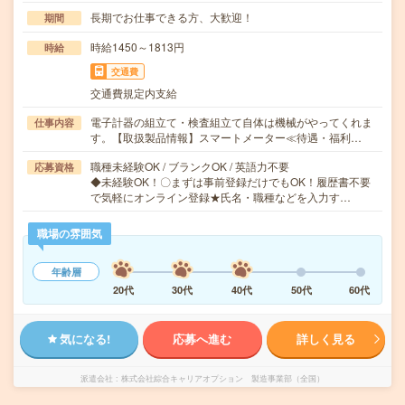
長期でお仕事できる方、大歓迎！
期間
時給1450～1813円
時給
交通費
交通費規定内支給
電子計器の組立て・検査組立て自体は機械がやってくれま
仕事内容
す。【取扱製品情報】スマートメーター≪待遇・福利…
職種未経験OK / ブランクOK / 英語力不要
応募資格
◆未経験OK！〇まずは事前登録だけでもOK！履歴書不要
で気軽にオンライン登録★氏名・職種などを入力す…
職場の雰囲気
年齢層
20代
30代
40代
50代
60代
気になる!
応募へ進む
詳しく見る
派遣会社
株式会社綜合キャリアオプション 製造事業部（全国）