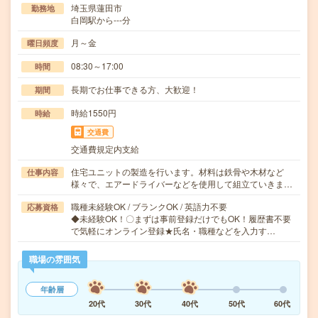
埼玉県蓮田市
勤務地
白岡駅から---分
月～金
曜日頻度
08:30～17:00
時間
長期でお仕事できる方、大歓迎！
期間
時給1550円
時給
交通費
交通費規定内支給
住宅ユニットの製造を行います。材料は鉄骨や木材など
仕事内容
様々で、エアードライバーなどを使用して組立ていきま…
職種未経験OK / ブランクOK / 英語力不要
応募資格
◆未経験OK！〇まずは事前登録だけでもOK！履歴書不要
で気軽にオンライン登録★氏名・職種などを入力す…
職場の雰囲気
年齢層
20代
30代
40代
50代
60代