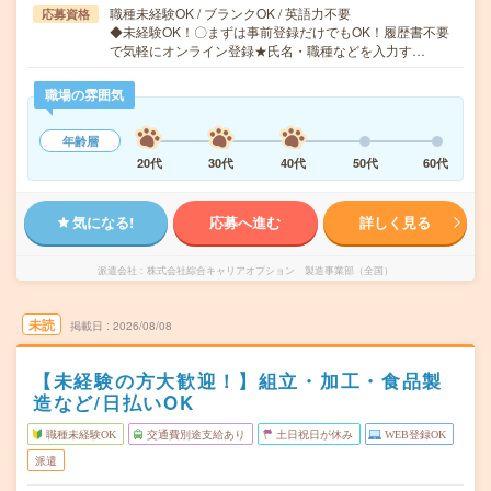
職種未経験OK / ブランクOK / 英語力不要
応募資格
◆未経験OK！〇まずは事前登録だけでもOK！履歴書不要
で気軽にオンライン登録★氏名・職種などを入力す…
職場の雰囲気
年齢層
20代
30代
40代
50代
60代
気になる!
応募へ進む
詳しく見る
派遣会社
株式会社綜合キャリアオプション 製造事業部（全国）
未読
掲載日
2026/08/08
【未経験の方大歓迎！】組立・加工・食品製
造など/日払いOK
職種未経験OK
交通費別途支給あり
土日祝日が休み
WEB登録OK
派遣