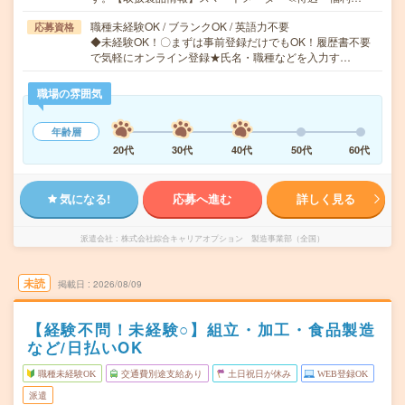
職種未経験OK / ブランクOK / 英語力不要
応募資格
◆未経験OK！〇まずは事前登録だけでもOK！履歴書不要
で気軽にオンライン登録★氏名・職種などを入力す…
職場の雰囲気
年齢層
20代
30代
40代
50代
60代
気になる!
応募へ進む
詳しく見る
派遣会社
株式会社綜合キャリアオプション 製造事業部（全国）
未読
掲載日
2026/08/09
【経験不問！未経験○】組立・加工・食品製造
など/日払いOK
職種未経験OK
交通費別途支給あり
土日祝日が休み
WEB登録OK
派遣