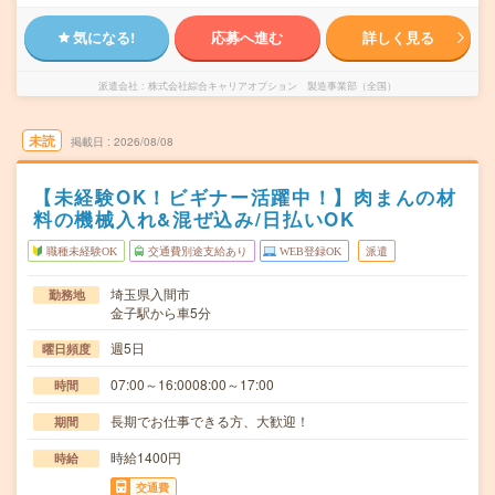
気になる!
応募へ進む
詳しく見る
派遣会社
株式会社綜合キャリアオプション 製造事業部（全国）
未読
掲載日
2026/08/08
【未経験OK！ビギナー活躍中！】肉まんの材
料の機械入れ&混ぜ込み/日払いOK
職種未経験OK
交通費別途支給あり
WEB登録OK
派遣
埼玉県入間市
勤務地
金子駅から車5分
週5日
曜日頻度
07:00～16:0008:00～17:00
時間
長期でお仕事できる方、大歓迎！
期間
時給1400円
時給
交通費