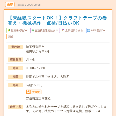
未読
掲載日
2026/08/08
【未経験スタートOK！】クラフトテープの巻
替え・機械操作・点検/日払いOK
職種未経験OK
交通費別途支給あり
土日祝日が休み
WEB登録OK
派遣
埼玉県蓮田市
勤務地
蓮田駅から車7分
月～金
曜日頻度
09:00～17:30
時間
長期でお仕事できる方、大歓迎！
期間
時給1550円
時給
交通費
交通費規定内支給
太巻きに巻かれたテープを紙芯に巻き返して製品化にしま
仕事内容
す。その他、機械のトラブル処置や点検、段ボールや…