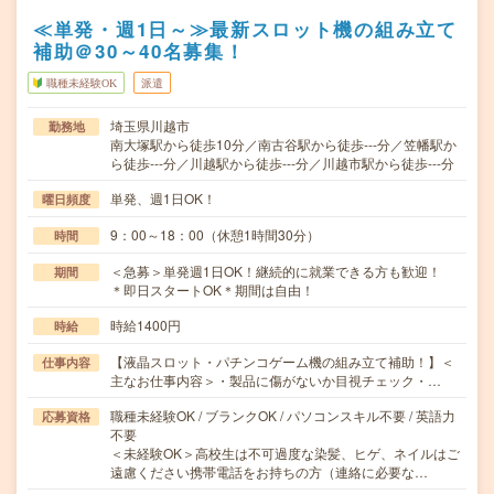
≪単発・週1日～≫最新スロット機の組み立て
補助＠30～40名募集！
職種未経験OK
派遣
埼玉県川越市
勤務地
南大塚駅から徒歩10分／南古谷駅から徒歩---分／笠幡駅か
ら徒歩---分／川越駅から徒歩---分／川越市駅から徒歩---分
単発、週1日OK！
曜日頻度
9：00～18：00（休憩1時間30分）
時間
＜急募＞単発週1日OK！継続的に就業できる方も歓迎！
期間
＊即日スタートOK＊期間は自由！
時給1400円
時給
【液晶スロット・パチンコゲーム機の組み立て補助！】＜
仕事内容
主なお仕事内容＞・製品に傷がないか目視チェック・…
職種未経験OK / ブランクOK / パソコンスキル不要 / 英語力
応募資格
不要
＜未経験OK＞高校生は不可過度な染髪、ヒゲ、ネイルはご
遠慮ください携帯電話をお持ちの方（連絡に必要な…