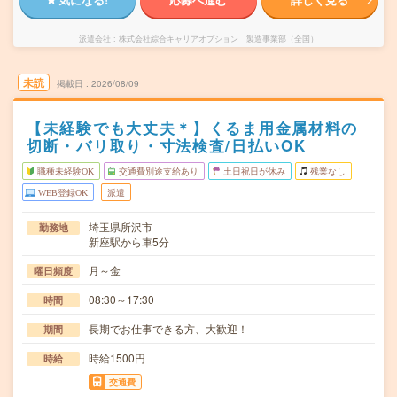
派遣会社
株式会社綜合キャリアオプション 製造事業部（全国）
未読
掲載日
2026/08/09
【未経験でも大丈夫＊】くるま用金属材料の
切断・バリ取り・寸法検査/日払いOK
職種未経験OK
交通費別途支給あり
土日祝日が休み
残業なし
WEB登録OK
派遣
埼玉県所沢市
勤務地
新座駅から車5分
月～金
曜日頻度
08:30～17:30
時間
長期でお仕事できる方、大歓迎！
期間
時給1500円
時給
交通費