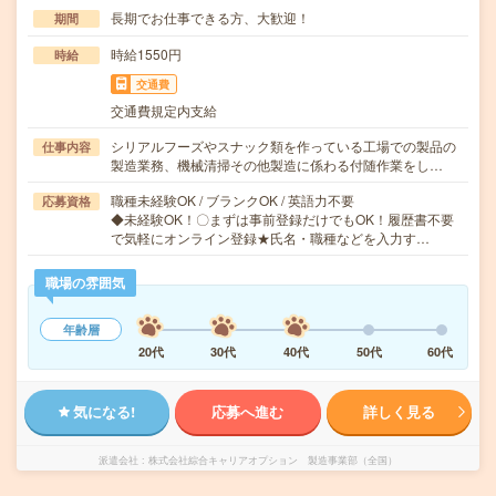
長期でお仕事できる方、大歓迎！
期間
時給1550円
時給
交通費
交通費規定内支給
シリアルフーズやスナック類を作っている工場での製品の
仕事内容
製造業務、機械清掃その他製造に係わる付随作業をし…
職種未経験OK / ブランクOK / 英語力不要
応募資格
◆未経験OK！〇まずは事前登録だけでもOK！履歴書不要
で気軽にオンライン登録★氏名・職種などを入力す…
職場の雰囲気
年齢層
20代
30代
40代
50代
60代
気になる!
応募へ進む
詳しく見る
派遣会社
株式会社綜合キャリアオプション 製造事業部（全国）