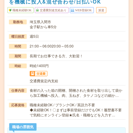
を機械に投入&混ぜ合わせ/日払いOK
職種未経験OK
交通費別途支給あり
WEB登録OK
派遣
埼玉県入間市
勤務地
金子駅から車5分
週5日
曜日頻度
21:00～06:0020:00～05:00
時間
長期でお仕事できる方、大歓迎！
期間
時給1400円
時給
交通費
交通費規定内支給
食材の入った箱の開梱、開梱された食材を取り出して袋か
仕事内容
ら加工機械へ投入、肉、玉ねぎ、タケノコなどの細か…
職種未経験OK / ブランクOK / 英語力不要
応募資格
◆未経験OK！〇まずは事前登録だけでもOK！履歴書不要
で気軽にオンライン登録★氏名・職種などを入力す…
職場の雰囲気