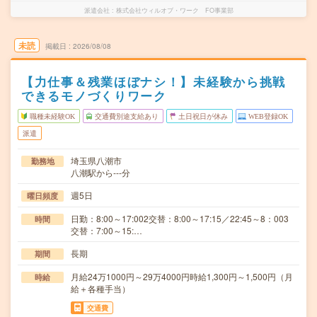
派遣会社
株式会社ウィルオブ・ワーク FO事業部
未読
掲載日
2026/08/08
【力仕事＆残業ほぼナシ！】未経験から挑戦
できるモノづくりワーク
職種未経験OK
交通費別途支給あり
土日祝日が休み
WEB登録OK
派遣
埼玉県八潮市
勤務地
八潮駅から---分
週5日
曜日頻度
日勤：8:00～17:002交替：8:00～17:15／22:45～8：003
時間
交替：7:00～15:…
長期
期間
月給24万1000円～29万4000円時給1,300円～1,500円（月
時給
給＋各種手当）
交通費