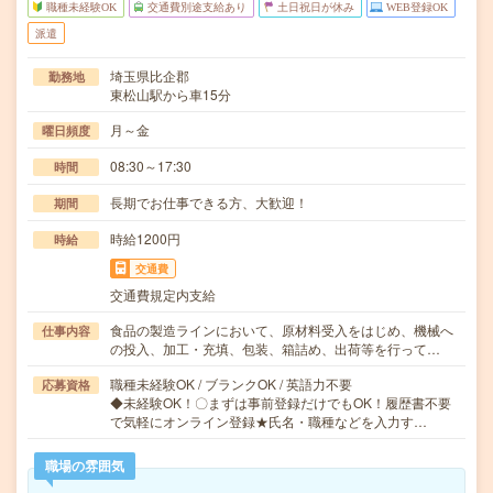
職種未経験OK
交通費別途支給あり
土日祝日が休み
WEB登録OK
派遣
埼玉県比企郡
勤務地
東松山駅から車15分
月～金
曜日頻度
08:30～17:30
時間
長期でお仕事できる方、大歓迎！
期間
時給1200円
時給
交通費
交通費規定内支給
食品の製造ラインにおいて、原材料受入をはじめ、機械へ
仕事内容
の投入、加工・充填、包装、箱詰め、出荷等を行って…
職種未経験OK / ブランクOK / 英語力不要
応募資格
◆未経験OK！〇まずは事前登録だけでもOK！履歴書不要
で気軽にオンライン登録★氏名・職種などを入力す…
職場の雰囲気