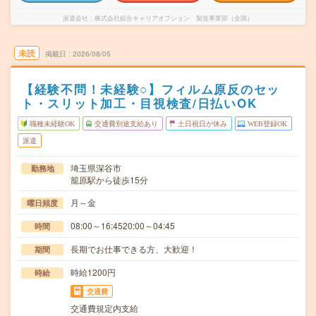
派遣会社
株式会社綜合キャリアオプション 製造事業部（全国）
未読
掲載日
2026/08/05
【経験不問！未経験○】フィルム原反のセッ
ト・スリット加工・目視検査/日払いOK
職種未経験OK
交通費別途支給あり
土日祝日が休み
WEB登録OK
派遣
埼玉県深谷市
勤務地
籠原駅から徒歩15分
月～金
曜日頻度
08:00～16:4520:00～04:45
時間
長期でお仕事できる方、大歓迎！
期間
時給1200円
時給
交通費
交通費規定内支給