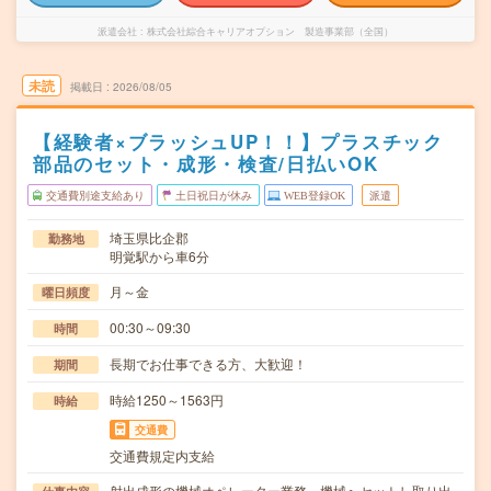
派遣会社
株式会社綜合キャリアオプション 製造事業部（全国）
未読
掲載日
2026/08/05
【経験者×ブラッシュUP！！】プラスチック
部品のセット・成形・検査/日払いOK
交通費別途支給あり
土日祝日が休み
WEB登録OK
派遣
埼玉県比企郡
勤務地
明覚駅から車6分
月～金
曜日頻度
00:30～09:30
時間
長期でお仕事できる方、大歓迎！
期間
時給1250～1563円
時給
交通費
交通費規定内支給
射出成形の機械オペレーター業務。機械へセットし取り出