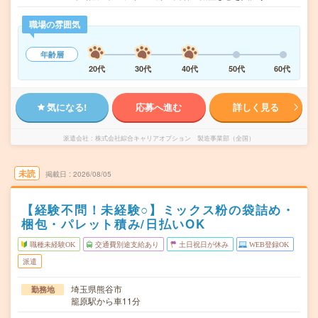
職場の雰囲気
年齢層
20代
30代
40代
50代
60代
気になる!
応募へ進む
詳しく見る
派遣会社
株式会社綜合キャリアオプション 製造事業部（全国）
未読
掲載日
2026/08/05
【経験不問！未経験○】ミックス粉の袋詰め・
梱包・パレット積み/日払いOK
職種未経験OK
交通費別途支給あり
土日祝日が休み
WEB登録OK
派遣
埼玉県熊谷市
勤務地
籠原駅から車11分