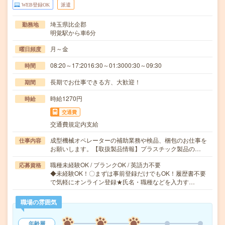
WEB登録OK
派遣
埼玉県比企郡
勤務地
明覚駅から車6分
月～金
曜日頻度
08:20～17:2016:30～01:3000:30～09:30
時間
長期でお仕事できる方、大歓迎！
期間
時給1270円
時給
交通費
交通費規定内支給
成型機械オペレーターの補助業務や検品、梱包のお仕事を
仕事内容
お願いします。【取扱製品情報】プラスチック製品の…
職種未経験OK / ブランクOK / 英語力不要
応募資格
◆未経験OK！〇まずは事前登録だけでもOK！履歴書不要
で気軽にオンライン登録★氏名・職種などを入力す…
職場の雰囲気
年齢層