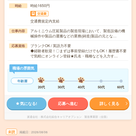
時給1650円
時給
交通費
交通費規定内支給
アルミニウム圧延製品の製造現場において、製造設備の機
仕事内容
械操作や製品の運搬などの業務(鋳造)製品の元とな…
ブランクOK / 英語力不要
応募資格
◆経験者歓迎！〇まずは事前登録だけでもOK！履歴書不要
で気軽にオンライン登録★氏名・職種などを入力す…
職場の雰囲気
年齢層
20代
30代
40代
50代
60代
気になる!
応募へ進む
詳しく見る
派遣会社
株式会社綜合キャリアオプション 製造事業部（全国）
未読
掲載日
2026/08/06