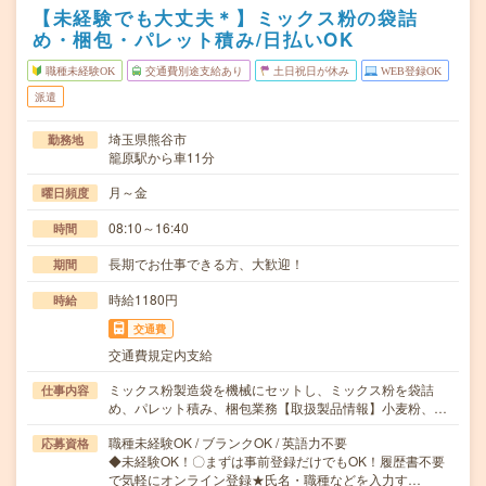
【未経験でも大丈夫＊】ミックス粉の袋詰
め・梱包・パレット積み/日払いOK
職種未経験OK
交通費別途支給あり
土日祝日が休み
WEB登録OK
派遣
埼玉県熊谷市
勤務地
籠原駅から車11分
月～金
曜日頻度
08:10～16:40
時間
長期でお仕事できる方、大歓迎！
期間
時給1180円
時給
交通費
交通費規定内支給
ミックス粉製造袋を機械にセットし、ミックス粉を袋詰
仕事内容
め、パレット積み、梱包業務【取扱製品情報】小麦粉、…
職種未経験OK / ブランクOK / 英語力不要
応募資格
◆未経験OK！〇まずは事前登録だけでもOK！履歴書不要
で気軽にオンライン登録★氏名・職種などを入力す…