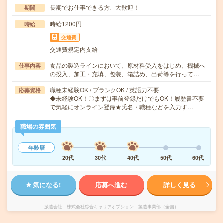
長期でお仕事できる方、大歓迎！
期間
時給1200円
時給
交通費
交通費規定内支給
食品の製造ラインにおいて、原材料受入をはじめ、機械へ
仕事内容
の投入、加工・充填、包装、箱詰め、出荷等を行って…
職種未経験OK / ブランクOK / 英語力不要
応募資格
◆未経験OK！〇まずは事前登録だけでもOK！履歴書不要
で気軽にオンライン登録★氏名・職種などを入力す…
職場の雰囲気
年齢層
20代
30代
40代
50代
60代
気になる!
応募へ進む
詳しく見る
派遣会社
株式会社綜合キャリアオプション 製造事業部（全国）