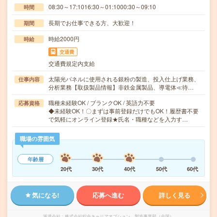
08:30～17:1016:30～01:1000:30～09:10
時間
長期でお仕事できる方、大歓迎！
期間
時給2000円
時給
交通費
交通費規定内支給
太陽光パネルに使用される銀粉の製造、投入仕上げ業務、
仕事内容
分析業務【取扱製品情報】非鉄金属製品、導電体≪待…
職種未経験OK / ブランクOK / 英語力不要
応募資格
◆未経験OK！〇まずは事前登録だけでもOK！履歴書不要
で気軽にオンライン登録★氏名・職種などを入力す…
職場の雰囲気
年齢層
20代
30代
40代
50代
60代
気になる!
応募へ進む
詳しく見る
派遣会社
株式会社綜合キャリアオプション 製造事業部（全国）