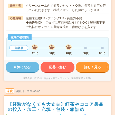
クリーンルーム内で原反のセット・交換。巻替え対応を行
仕事内容
っていただきます。機械にセットした後にしっかりス…
職種未経験OK / ブランクOK / 英語力不要
応募資格
◆未経験OK！〇まずは事前登録だけでもOK！履歴書不要
で気軽にオンライン登録★氏名・職種などを入力す…
職場の雰囲気
年齢層
20代
30代
40代
50代
60代
気になる!
応募へ進む
詳しく見る
派遣会社
株式会社綜合キャリアオプション 製造事業部（全国）
未読
掲載日
2026/08/05
【経験がなくても大丈夫】紅茶やココア製品
の投入・加工・充填・包装・箱詰め