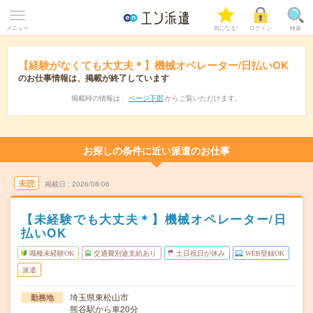
メニュー
気になる!
ログイン
検索
【経験がなくても大丈夫＊】機械オペレーター/日払いOK
のお仕事情報は、掲載が終了しています
掲載時の情報は、
ページ下部
からご覧いただけます。
お探しの条件に近い派遣のお仕事
未読
掲載日
2026/08/06
【未経験でも大丈夫＊】機械オペレーター/日
払いOK
職種未経験OK
交通費別途支給あり
土日祝日が休み
WEB登録OK
派遣
埼玉県東松山市
勤務地
熊谷駅から車20分