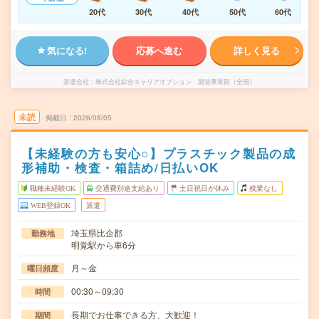
20代
30代
40代
50代
60代
気になる!
応募へ進む
詳しく見る
派遣会社
株式会社綜合キャリアオプション 製造事業部（全国）
未読
掲載日
2026/08/05
【未経験の方も安心○】プラスチック製品の成
形補助・検査・箱詰め/日払いOK
職種未経験OK
交通費別途支給あり
土日祝日が休み
残業なし
WEB登録OK
派遣
埼玉県比企郡
勤務地
明覚駅から車6分
月～金
曜日頻度
00:30～09:30
時間
長期でお仕事できる方、大歓迎！
期間