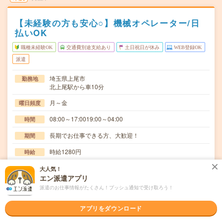
【未経験の方も安心○】機械オペレーター/日
払いOK
職種未経験OK
交通費別途支給あり
土日祝日が休み
WEB登録OK
派遣
埼玉県上尾市
勤務地
北上尾駅から車10分
月～金
曜日頻度
08:00～17:0019:00～04:00
時間
長期でお仕事できる方、大歓迎！
期間
時給1280円
時給
交通費
大人気！
交通費規定内支給
エン派遣アプリ
派遣のお仕事情報がたくさん！プッシュ通知で受け取ろう！
自動車用ゴム部品の製造・加工機械へのセット作業、目視
仕事内容
検査など【取扱製品情報】自動車用ゴム部品≪待遇・…
アプリをダウンロード
職種未経験OK / ブランクOK / 英語力不要
応募資格