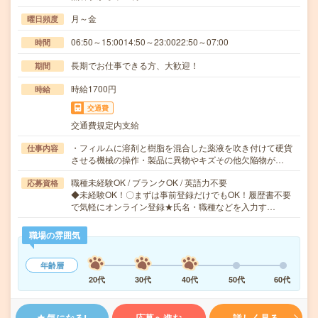
月～金
曜日頻度
06:50～15:0014:50～23:0022:50～07:00
時間
長期でお仕事できる方、大歓迎！
期間
時給1700円
時給
交通費
交通費規定内支給
・フィルムに溶剤と樹脂を混合した薬液を吹き付けて硬貨
仕事内容
させる機械の操作・製品に異物やキズその他欠陥物が…
職種未経験OK / ブランクOK / 英語力不要
応募資格
◆未経験OK！〇まずは事前登録だけでもOK！履歴書不要
で気軽にオンライン登録★氏名・職種などを入力す…
職場の雰囲気
年齢層
20代
30代
40代
50代
60代
気になる!
応募へ進む
詳しく見る