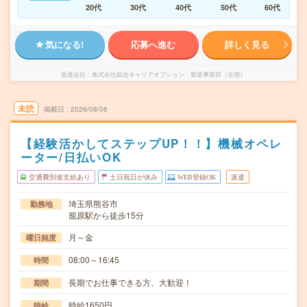
20代
30代
40代
50代
60代
気になる!
応募へ進む
詳しく見る
派遣会社
株式会社綜合キャリアオプション 製造事業部（全国）
未読
掲載日
2026/08/06
【経験活かしてステップUP！！】機械オペレ
ーター/日払いOK
交通費別途支給あり
土日祝日が休み
WEB登録OK
派遣
埼玉県熊谷市
勤務地
籠原駅から徒歩15分
月～金
曜日頻度
08:00～16:45
時間
長期でお仕事できる方、大歓迎！
期間
時給1650円
時給