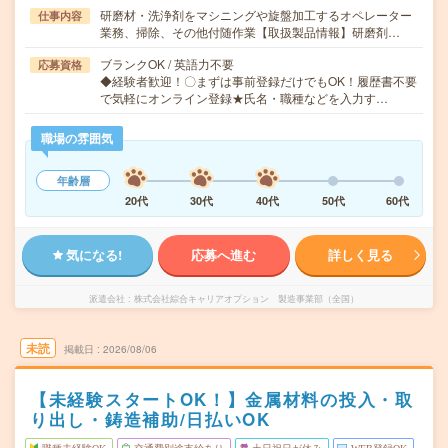
研磨材・洗浄剤をマシニングや旋盤加工するオペレーター
仕事内容
業務、掃除、その他付随作業【取扱製品情報】研磨剤…
ブランクOK / 英語力不要
応募資格
◆経験者歓迎！〇まずは事前登録だけでもOK！履歴書不要
で気軽にオンライン登録★氏名・職種などを入力す…
職場の雰囲気
年齢層
20代
30代
40代
50代
60代
気になる!
応募へ進む
詳しく見る
派遣会社
株式会社綜合キャリアオプション 製造事業部（全国）
未読
掲載日
2026/08/06
【未経験スタートOK！】金属材料の投入・取
り出し・鋳造補助/日払いOK