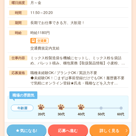
月～金
曜日頻度
11:50～20:20
時間
長期でお仕事できる方、大歓迎！
期間
時給1180円
時給
交通費
交通費規定内支給
ミックス粉製造袋を機械にセットし、ミックス粉を袋詰
仕事内容
め、パレット積み、梱包業務【取扱製品情報】小麦粉、…
職種未経験OK / ブランクOK / 英語力不要
応募資格
◆未経験OK！〇まずは事前登録だけでもOK！履歴書不要
で気軽にオンライン登録★氏名・職種などを入力す…
職場の雰囲気
年齢層
20代
30代
40代
50代
60代
気になる!
応募へ進む
詳しく見る