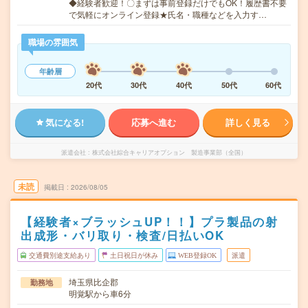
◆経験者歓迎！〇まずは事前登録だけでもOK！履歴書不要
で気軽にオンライン登録★氏名・職種などを入力す…
職場の雰囲気
年齢層
20代
30代
40代
50代
60代
気になる!
応募へ進む
詳しく見る
派遣会社
株式会社綜合キャリアオプション 製造事業部（全国）
未読
掲載日
2026/08/05
【経験者×ブラッシュUP！！】プラ製品の射
出成形・バリ取り・検査/日払いOK
交通費別途支給あり
土日祝日が休み
WEB登録OK
派遣
埼玉県比企郡
勤務地
明覚駅から車6分