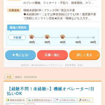
のプレス機械、ラミネート・手貼り、検査梱包、クリ…
職種未経験OK / ブランクOK / 英語力不要
応募資格
◆未経験OK！〇まずは事前登録だけでもOK！履歴書不要
で気軽にオンライン登録★氏名・職種などを入力す…
職場の雰囲気
年齢層
20代
30代
40代
50代
60代
気になる!
応募へ進む
詳しく見る
派遣会社
株式会社綜合キャリアオプション 製造事業部（全国）
未読
掲載日
2026/08/06
【経験不問！未経験○】機械オペレーター/日
払いOK
職種未経験OK
交通費別途支給あり
土日祝日が休み
残業なし