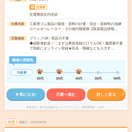
交通費
交通費規定内支給
工業用ゴム製品の製造・原料の計量・混合・原材料の混練
仕事内容
ロールオペレーター・その他付随業務【取扱製品情報…
ブランクOK / 英語力不要
応募資格
◆経験者歓迎！〇まずは事前登録だけでもOK！履歴書不要
で気軽にオンライン登録★氏名・職種などを入力す…
職場の雰囲気
年齢層
20代
30代
40代
50代
60代
気になる!
応募へ進む
詳しく見る
派遣会社
株式会社綜合キャリアオプション 製造事業部（全国）
未読
掲載日
2026/08/05