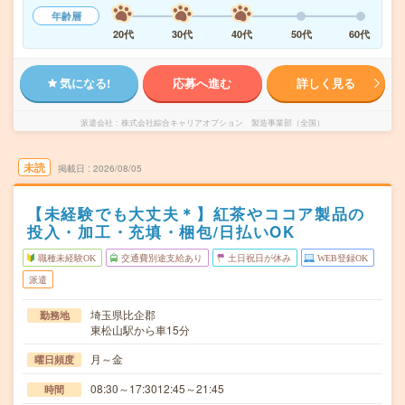
年齢層
20代
30代
40代
50代
60代
気になる!
応募へ進む
詳しく見る
派遣会社
株式会社綜合キャリアオプション 製造事業部（全国）
未読
掲載日
2026/08/05
【未経験でも大丈夫＊】紅茶やココア製品の
投入・加工・充填・梱包/日払いOK
職種未経験OK
交通費別途支給あり
土日祝日が休み
WEB登録OK
派遣
埼玉県比企郡
勤務地
東松山駅から車15分
月～金
曜日頻度
08:30～17:3012:45～21:45
時間