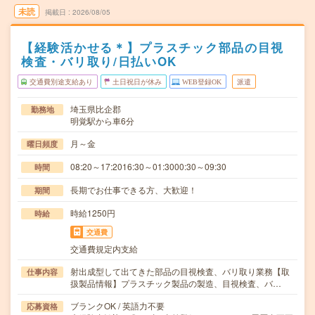
未読
掲載日
2026/08/05
【経験活かせる＊】プラスチック部品の目視
検査・バリ取り/日払いOK
交通費別途支給あり
土日祝日が休み
WEB登録OK
派遣
埼玉県比企郡
勤務地
明覚駅から車6分
月～金
曜日頻度
08:20～17:2016:30～01:3000:30～09:30
時間
長期でお仕事できる方、大歓迎！
期間
時給1250円
時給
交通費
交通費規定内支給
射出成型して出てきた部品の目視検査、バリ取り業務【取
仕事内容
扱製品情報】プラスチック製品の製造、目視検査、バ…
ブランクOK / 英語力不要
応募資格