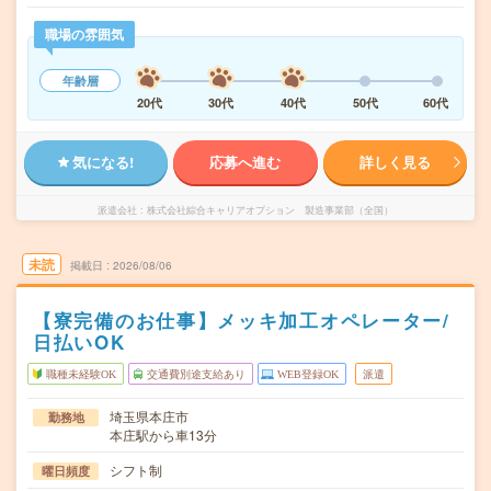
職場の雰囲気
年齢層
20代
30代
40代
50代
60代
気になる!
応募へ進む
詳しく見る
派遣会社
株式会社綜合キャリアオプション 製造事業部（全国）
未読
掲載日
2026/08/06
【寮完備のお仕事】メッキ加工オペレーター/
日払いOK
職種未経験OK
交通費別途支給あり
WEB登録OK
派遣
埼玉県本庄市
勤務地
本庄駅から車13分
シフト制
曜日頻度