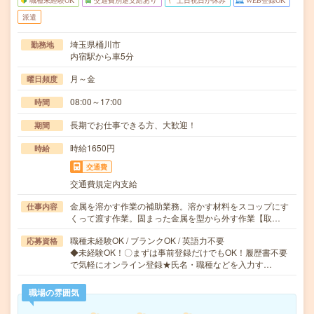
職種未経験OK
交通費別途支給あり
土日祝日が休み
WEB登録OK
派遣
埼玉県桶川市
勤務地
内宿駅から車5分
月～金
曜日頻度
08:00～17:00
時間
長期でお仕事できる方、大歓迎！
期間
時給1650円
時給
交通費
交通費規定内支給
金属を溶かす作業の補助業務。溶かす材料をスコップにす
仕事内容
くって渡す作業。固まった金属を型から外す作業【取…
職種未経験OK / ブランクOK / 英語力不要
応募資格
◆未経験OK！〇まずは事前登録だけでもOK！履歴書不要
で気軽にオンライン登録★氏名・職種などを入力す…
職場の雰囲気