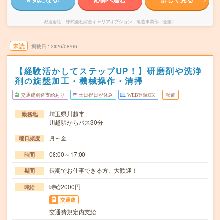
派遣会社
株式会社綜合キャリアオプション 製造事業部（全国）
未読
掲載日
2026/08/06
【経験活かしてステップUP！】研磨剤や洗浄
剤の旋盤加工・機械操作・清掃
交通費別途支給あり
土日祝日が休み
WEB登録OK
派遣
埼玉県川越市
勤務地
川越駅からバス30分
月～金
曜日頻度
08:00～17:00
時間
長期でお仕事できる方、大歓迎！
期間
時給2000円
時給
交通費
交通費規定内支給