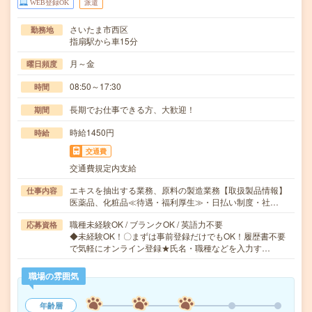
WEB登録OK
派遣
さいたま市西区
勤務地
指扇駅から車15分
月～金
曜日頻度
08:50～17:30
時間
長期でお仕事できる方、大歓迎！
期間
時給1450円
時給
交通費
交通費規定内支給
エキスを抽出する業務、原料の製造業務【取扱製品情報】
仕事内容
医薬品、化粧品≪待遇・福利厚生≫・日払い制度・社…
職種未経験OK / ブランクOK / 英語力不要
応募資格
◆未経験OK！〇まずは事前登録だけでもOK！履歴書不要
で気軽にオンライン登録★氏名・職種などを入力す…
職場の雰囲気
年齢層