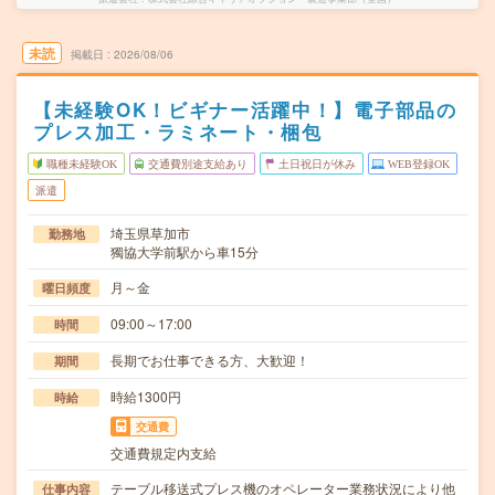
未読
掲載日
2026/08/06
【未経験OK！ビギナー活躍中！】電子部品の
プレス加工・ラミネート・梱包
職種未経験OK
交通費別途支給あり
土日祝日が休み
WEB登録OK
派遣
埼玉県草加市
勤務地
獨協大学前駅から車15分
月～金
曜日頻度
09:00～17:00
時間
長期でお仕事できる方、大歓迎！
期間
時給1300円
時給
交通費
交通費規定内支給
テーブル移送式プレス機のオペレーター業務状況により他
仕事内容