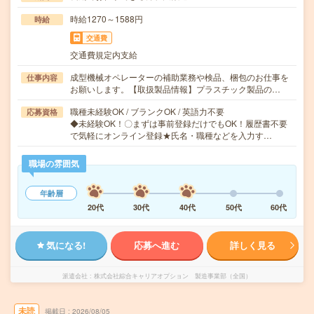
時給1270～1588円
時給
交通費
交通費規定内支給
成型機械オペレーターの補助業務や検品、梱包のお仕事を
仕事内容
お願いします。【取扱製品情報】プラスチック製品の…
職種未経験OK / ブランクOK / 英語力不要
応募資格
◆未経験OK！〇まずは事前登録だけでもOK！履歴書不要
で気軽にオンライン登録★氏名・職種などを入力す…
職場の雰囲気
年齢層
20代
30代
40代
50代
60代
気になる!
応募へ進む
詳しく見る
派遣会社
株式会社綜合キャリアオプション 製造事業部（全国）
未読
掲載日
2026/08/05