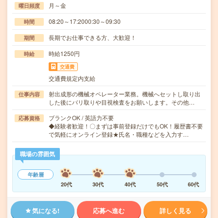
月～金
曜日頻度
08:20～17:2000:30～09:30
時間
長期でお仕事できる方、大歓迎！
期間
時給1250円
時給
交通費
交通費規定内支給
射出成形の機械オペレーター業務。機械へセットし取り出
仕事内容
した後にバリ取りや目視検査をお願いします。その他…
ブランクOK / 英語力不要
応募資格
◆経験者歓迎！〇まずは事前登録だけでもOK！履歴書不要
で気軽にオンライン登録★氏名・職種などを入力す…
職場の雰囲気
年齢層
20代
30代
40代
50代
60代
気になる!
応募へ進む
詳しく見る