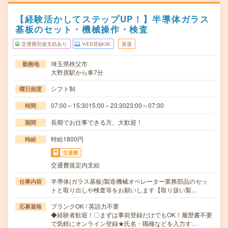
【経験活かしてステップUP！】半導体ガラス
基板のセット・機械操作・検査
交通費別途支給あり
WEB登録OK
派遣
埼玉県秩父市
勤務地
大野原駅から車7分
シフト制
曜日頻度
07:00～15:3015:00～23:3023:00～07:30
時間
長期でお仕事できる方、大歓迎！
期間
時給1800円
時給
交通費
交通費規定内支給
半導体(ガラス基板)製造機械オペレーター業務部品のセッ
仕事内容
トと取り出しや検査等をお願いします【取り扱い製…
ブランクOK / 英語力不要
応募資格
◆経験者歓迎！〇まずは事前登録だけでもOK！履歴書不要
で気軽にオンライン登録★氏名・職種などを入力す…