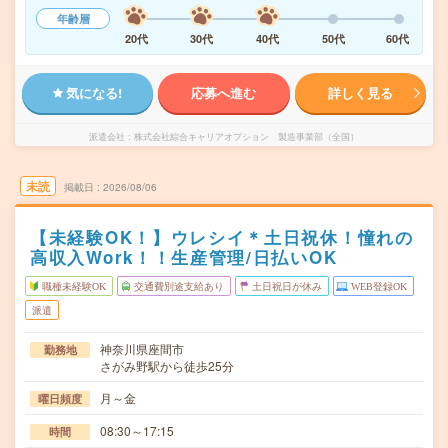
年齢層
20代
30代
40代
50代
60代
気になる!
応募へ進む
詳しく見る
派遣会社
株式会社綜合キャリアオプション 製造事業部（全国）
未読
掲載日
2026/08/06
【未経験OK！】ウレシイ＊土日祝休！憧れの
高収入Work！！生産管理/日払いOK
職種未経験OK
交通費別途支給あり
土日祝日が休み
WEB登録OK
派遣
神奈川県座間市
勤務地
さがみ野駅から徒歩25分
月～金
曜日頻度
08:30～17:15
時間