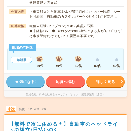
交通費規定内支給
《車両組立》自動車本体の部品組付けバンパー脱着、シー
仕事内容
ト脱着等。自動車のカスタムパーツを組付けする業務…
職種未経験OK / ブランクOK / 英語力不要
応募資格
◆未経験OK！◆ExcelやWordの操作できる方歓迎！〇まず
は事前登録だけでもOK！履歴書不要で気…
職場の雰囲気
年齢層
20代
30代
40代
50代
60代
気になる!
応募へ進む
詳しく見る
派遣会社
株式会社綜合キャリアオプション 製造事業部（全国）
未読
掲載日
2026/08/06
【無料で寮に住める＊】自動車のヘッドライ
トの組立/日払いOK