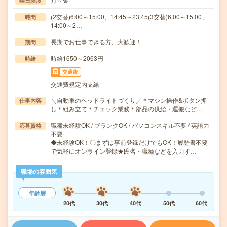
曜日頻度
(2交替)6:00～15:00、14:45～23:45(3交替)6:00～15:00、
時間
14:00～2…
長期でお仕事できる方、大歓迎！
期間
時給1650～2063円
時給
交通費
交通費規定内支給
＼自動車のヘッドライトづくり／＊マシン操作&ボタン押
仕事内容
し＊組み立て＊チェック業務＊部品の供給・運搬など…
職種未経験OK / ブランクOK / パソコンスキル不要 / 英語力
応募資格
不要
◆未経験OK！〇まずは事前登録だけでもOK！履歴書不要
で気軽にオンライン登録★氏名・職種などを入力す…
職場の雰囲気
年齢層
20代
30代
40代
50代
60代