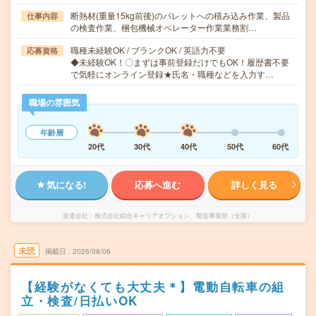
断熱材(重量15kg前後)のパレットへの積み込み作業、製品
仕事内容
の検査作業、梱包機械オペレーター作業業務割…
職種未経験OK / ブランクOK / 英語力不要
応募資格
◆未経験OK！〇まずは事前登録だけでもOK！履歴書不要
で気軽にオンライン登録★氏名・職種などを入力す…
職場の雰囲気
年齢層
20代
30代
40代
50代
60代
気になる!
応募へ進む
詳しく見る
派遣会社
株式会社綜合キャリアオプション 製造事業部（全国）
未読
掲載日
2026/08/06
【経験がなくても大丈夫＊】電動自転車の組
立・検査/日払いOK