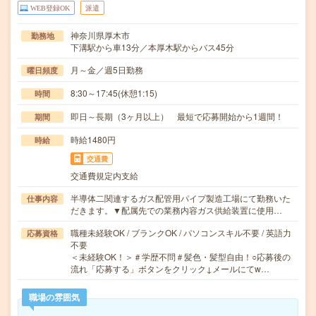
WEB登録OK
派遣
神奈川県厚木市
勤務地
下溝駅から車13分／本厚木駅からバス45分
月～金／週5日勤務
曜日頻度
8:30～17:45(休憩1:15)
時間
即日～長期（3ヶ月以上） 最短で応募開始から1週間！
期間
時給1480円
時給
交通費
交通費規定内支給
半導体二関連するガス配管用パイプ製造工場にて勤務いた
仕事内容
だきます。▼配属先での業務内容ガス供給装置に使用…
職種未経験OK / ブランクOK / パソコンスキル不要 / 英語力
応募資格
不要
＜未経験OK！＞＃学歴不問＃髪色・髪型自由！○応募後の
流れ「応募する」ボタンをクリック↓メールにてw…
職場の雰囲気