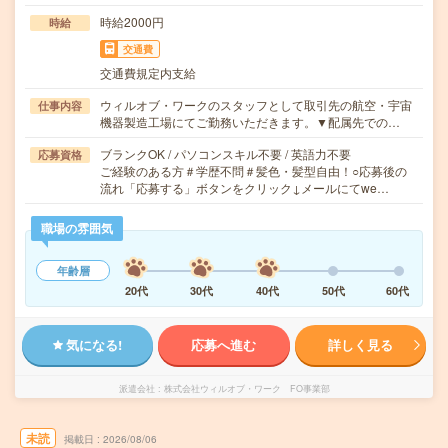
時給2000円
時給
交通費
交通費規定内支給
ウィルオブ・ワークのスタッフとして取引先の航空・宇宙
仕事内容
機器製造工場にてご勤務いただきます。▼配属先での…
ブランクOK / パソコンスキル不要 / 英語力不要
応募資格
ご経験のある方＃学歴不問＃髪色・髪型自由！○応募後の
流れ「応募する」ボタンをクリック↓メールにてwe…
職場の雰囲気
年齢層
20代
30代
40代
50代
60代
気になる!
応募へ進む
詳しく見る
派遣会社
株式会社ウィルオブ・ワーク FO事業部
未読
掲載日
2026/08/06