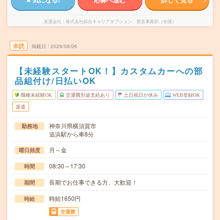
派遣会社
株式会社綜合キャリアオプション 製造事業部（全国）
未読
掲載日
2026/08/06
【未経験スタートOK！】カスタムカーへの部
品組付け/日払いOK
職種未経験OK
交通費別途支給あり
土日祝日が休み
WEB登録OK
派遣
神奈川県横須賀市
勤務地
追浜駅から車8分
月～金
曜日頻度
08:30～17:30
時間
長期でお仕事できる方、大歓迎！
期間
時給1650円
時給
交通費