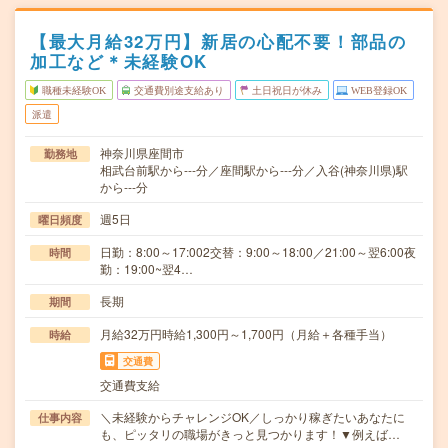
【最大月給32万円】新居の心配不要！部品の
加工など＊未経験OK
職種未経験OK
交通費別途支給あり
土日祝日が休み
WEB登録OK
派遣
神奈川県座間市
勤務地
相武台前駅から---分／座間駅から---分／入谷(神奈川県)駅
から---分
週5日
曜日頻度
日勤：8:00～17:002交替：9:00～18:00／21:00～翌6:00夜
時間
勤：19:00~翌4…
長期
期間
月給32万円時給1,300円～1,700円（月給＋各種手当）
時給
交通費
交通費支給
＼未経験からチャレンジOK／しっかり稼ぎたいあなたに
仕事内容
も、ピッタリの職場がきっと見つかります！▼例えば…