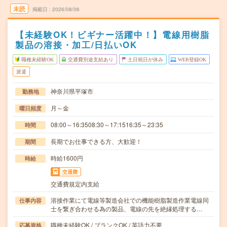
未読
掲載日
2026/08/06
【未経験OK！ビギナー活躍中！】電線用樹脂
製品の溶接・加工/日払いOK
職種未経験OK
交通費別途支給あり
土日祝日が休み
WEB登録OK
派遣
神奈川県平塚市
勤務地
月～金
曜日頻度
08:00～16:3508:30～17:1516:35～23:35
時間
長期でお仕事できる方、大歓迎！
期間
時給1600円
時給
交通費
交通費規定内支給
溶接作業にて電線等製造会社での機能樹脂製造作業電線同
仕事内容
士を繋ぎ合わせる為の製品、電線の先を絶縁処理する…
職種未経験OK / ブランクOK / 英語力不要
応募資格