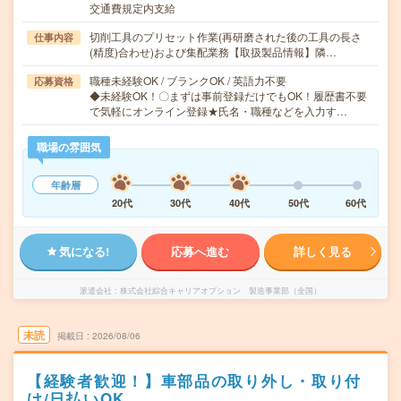
交通費規定内支給
切削工具のプリセット作業(再研磨された後の工具の長さ
仕事内容
(精度)合わせ)および集配業務【取扱製品情報】隣…
職種未経験OK / ブランクOK / 英語力不要
応募資格
◆未経験OK！〇まずは事前登録だけでもOK！履歴書不要
で気軽にオンライン登録★氏名・職種などを入力す…
職場の雰囲気
年齢層
20代
30代
40代
50代
60代
気になる!
応募へ進む
詳しく見る
派遣会社
株式会社綜合キャリアオプション 製造事業部（全国）
未読
掲載日
2026/08/06
【経験者歓迎！】車部品の取り外し・取り付
け/日払いOK