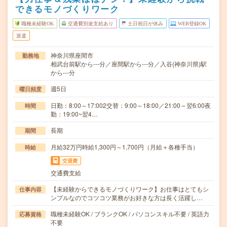
できるモノづくりワーク
職種未経験OK
交通費別途支給あり
土日祝日が休み
WEB登録OK
派遣
神奈川県座間市
勤務地
相武台前駅から---分／座間駅から---分／入谷(神奈川県)駅
から---分
週5日
曜日頻度
日勤：8:00～17:002交替：9:00～18:00／21:00～翌6:00夜
時間
勤：19:00~翌4…
長期
期間
月給32万円時給1,300円～1,700円（月給＋各種手当）
時給
交通費
交通費支給
【未経験からできるモノづくりワーク】お仕事はとてもシ
仕事内容
ンプルなのでコツコツ業務がお好きな方は長く活躍し…
職種未経験OK / ブランクOK / パソコンスキル不要 / 英語力
応募資格
不要