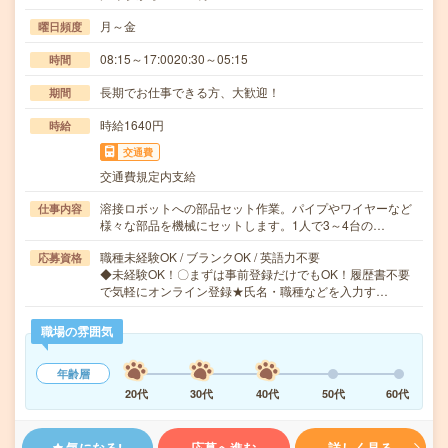
月～金
曜日頻度
08:15～17:0020:30～05:15
時間
長期でお仕事できる方、大歓迎！
期間
時給1640円
時給
交通費
交通費規定内支給
溶接ロボットへの部品セット作業。パイプやワイヤーなど
仕事内容
様々な部品を機械にセットします。1人で3～4台の…
職種未経験OK / ブランクOK / 英語力不要
応募資格
◆未経験OK！〇まずは事前登録だけでもOK！履歴書不要
で気軽にオンライン登録★氏名・職種などを入力す…
職場の雰囲気
年齢層
20代
30代
40代
50代
60代
気になる!
応募へ進む
詳しく見る