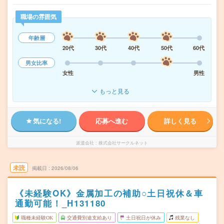
職場の雰囲気
年齢層
20代
30代
40代
50代
60代
男女比率
女性
男性
もっと見る
気になる!
応募へ進む
詳しく見る
派遣会社
株式会社サークルネット
未読
掲載日
2026/08/06
《未経験OK》金属加工の補助○土日祝休＆車
通勤可能！_H131180
職種未経験OK
交通費別途支給あり
土日祝日が休み
残業なし