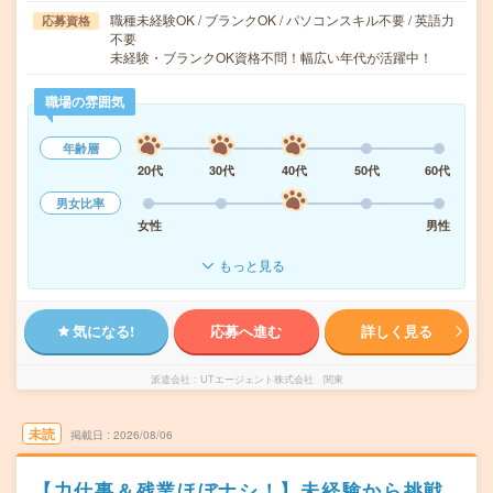
職種未経験OK / ブランクOK / パソコンスキル不要 / 英語力
応募資格
不要
未経験・ブランクOK資格不問！幅広い年代が活躍中！
職場の雰囲気
年齢層
20代
30代
40代
50代
60代
男女比率
女性
男性
もっと見る
気になる!
応募へ進む
詳しく見る
派遣会社
UTエージェント株式会社 関東
未読
掲載日
2026/08/06
【力仕事＆残業ほぼナシ！】未経験から挑戦