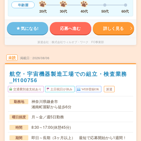
年齢層
20代
30代
40代
50代
60代
気になる!
応募へ進む
詳しく見る
派遣会社
株式会社ウィルオブ・ワーク FO事業部
未読
掲載日
2026/08/06
航空・宇宙機器製造工場での組立・検査業務
_H100756
交通費別途支給あり
土日祝日が休み
WEB登録OK
派遣
神奈川県鎌倉市
勤務地
湘南町屋駅から徒歩6分
月～金／週5日勤務
曜日頻度
8:30～17:00(休憩45分)
時間
即日～長期（3ヶ月以上） 最短で応募開始から1週間！
期間