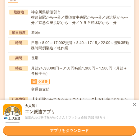
神奈川県横須賀市
勤務地
横須賀駅から---分／横須賀中央駅から---分／追浜駅から---
分／京急久里浜駅から---分／ＹＲＰ野比駅から---分
週5日
曜日頻度
日勤：8:00～17:002交替：8:40～17:15／22:00～翌6:35勤
時間
務時間例製造／軽作業…
長期
期間
月給24万8000円～31万円時給1,300円～1,500円（月給＋
時給
各種手当）
交通費
交通費支給
【未経験からできるモノづくりワーク】お仕事はとてもシ
仕事内容
ンプルなのでコツコツ業務がお好きな方は長く活躍し…
大人気！
エン派遣アプリ
職種未経験OK / ブランクOK / パソコンスキル不要 / 英語力
応募資格
派遣のお仕事情報がたくさん！プッシュ通知で受け取ろう！
不要
未経験・ブランクOK資格不問！幅広い年代が活躍中！どな
たでも始められるお仕事です
アプリをダウンロード