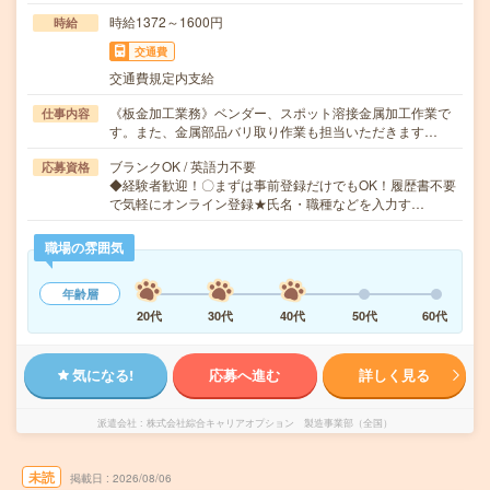
時給1372～1600円
時給
交通費
交通費規定内支給
《板金加工業務》ベンダー、スポット溶接金属加工作業で
仕事内容
す。また、金属部品バリ取り作業も担当いただきます…
ブランクOK / 英語力不要
応募資格
◆経験者歓迎！〇まずは事前登録だけでもOK！履歴書不要
で気軽にオンライン登録★氏名・職種などを入力す…
職場の雰囲気
年齢層
20代
30代
40代
50代
60代
気になる!
応募へ進む
詳しく見る
派遣会社
株式会社綜合キャリアオプション 製造事業部（全国）
未読
掲載日
2026/08/06