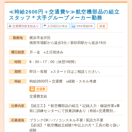
≪時給2600円＋交通費✨≫航空機部品の組立
スタッフ＊大手グループメーカー勤務
交通費別途支給あり
土日祝日が休み
WEB登録OK
派遣
横浜市金沢区
勤務地
南部市場駅から徒歩3分／新杉田駅から徒歩16分
月～金 ※土日祝休み
曜日頻度
8：00～17：00（休憩1時間）
時間
即日～長期 ※スタート日はご相談ください。
期間
時給2600円＋交通費 ※経験・スキル考慮
時給
交通費
交通費支給
【組立工】＊航空機部品の組立＊記録入力・確認作業※事
仕事内容
前に訓練センターにて技量訓練あり（有給+交通費別…
ブランクOK / パソコンスキル不要 / 英語力不要
応募資格
【必須】＊航空機組立経験1年以上の方＊工具の取り扱い
経験