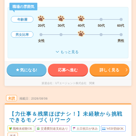
職場の雰囲気
年齢層
20代
30代
40代
50代
60代
男女比率
女性
男性
もっと見る
気になる!
応募へ進む
詳しく見る
派遣会社
UTエージェント株式会社 関東
未読
掲載日
2026/08/06
【力仕事＆残業ほぼナシ！】未経験から挑戦
できるモノづくりワーク
職種未経験OK
交通費別途支給あり
土日祝日が休み
WEB登録OK
派遣