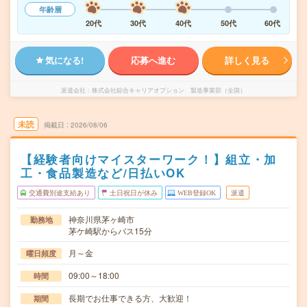
年齢層
20代
30代
40代
50代
60代
気になる!
応募へ進む
詳しく見る
派遣会社
株式会社綜合キャリアオプション 製造事業部（全国）
未読
掲載日
2026/08/06
【経験者向けマイスターワーク！】組立・加
工・食品製造など/日払いOK
交通費別途支給あり
土日祝日が休み
WEB登録OK
派遣
神奈川県茅ヶ崎市
勤務地
茅ケ崎駅からバス15分
月～金
曜日頻度
09:00～18:00
時間
長期でお仕事できる方、大歓迎！
期間