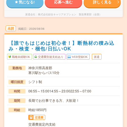
気になる!
応募へ進む
詳しく見る
派遣会社
株式会社綜合キャリアオプション 製造事業部（全国）
未読
掲載日
2026/08/06
【誰でもはじめは初心者！】断熱材の積み込
み・検査・梱包/日払いOK
職種未経験OK
交通費別途支給あり
WEB登録OK
派遣
神奈川県高座郡
勤務地
寒川駅からバス10分
シフト制
曜日頻度
06:55～15:0014:55～23:0022:55～07:00
時間
長期でお仕事できる方、大歓迎！
期間
時給1850円
時給
交通費
交通費規定内支給