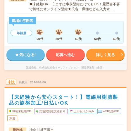
◆未経験OK！〇まずは事前登録だけでもOK！履歴書不要
で気軽にオンライン登録★氏名・職種などを入力す…
職場の雰囲気
年齢層
20代
30代
40代
50代
60代
気になる!
応募へ進む
詳しく見る
派遣会社
株式会社綜合キャリアオプション 製造事業部（全国）
未読
掲載日
2026/08/06
【未経験から安心スタート！】電線用樹脂製
品の旋盤加工/日払いOK
職種未経験OK
交通費別途支給あり
土日祝日が休み
WEB登録OK
派遣
神奈川県平塚市
勤務地