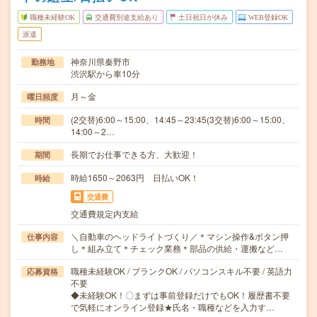
職種未経験OK
交通費別途支給あり
土日祝日が休み
WEB登録OK
派遣
神奈川県秦野市
勤務地
渋沢駅から車10分
月～金
曜日頻度
(2交替)6:00～15:00、14:45～23:45(3交替)6:00～15:00、
時間
14:00～2…
長期でお仕事できる方、大歓迎！
期間
時給1650～2063円 日払いOK！
時給
交通費
交通費規定内支給
＼自動車のヘッドライトづくり／＊マシン操作&ボタン押
仕事内容
し＊組み立て＊チェック業務＊部品の供給・運搬など…
職種未経験OK / ブランクOK / パソコンスキル不要 / 英語力
応募資格
不要
◆未経験OK！〇まずは事前登録だけでもOK！履歴書不要
で気軽にオンライン登録★氏名・職種などを入力す…