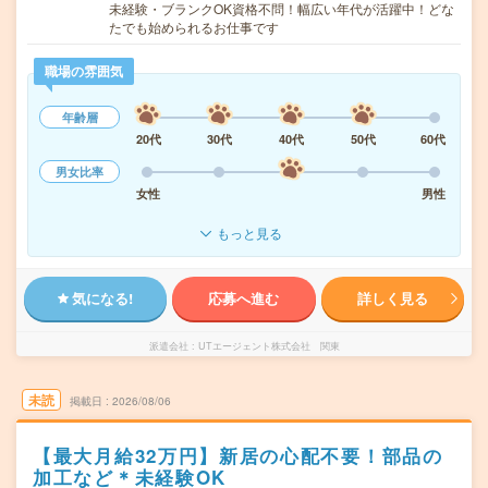
未経験・ブランクOK資格不問！幅広い年代が活躍中！どな
たでも始められるお仕事です
職場の雰囲気
年齢層
20代
30代
40代
50代
60代
男女比率
女性
男性
もっと見る
気になる!
応募へ進む
詳しく見る
派遣会社
UTエージェント株式会社 関東
未読
掲載日
2026/08/06
【最大月給32万円】新居の心配不要！部品の
加工など＊未経験OK