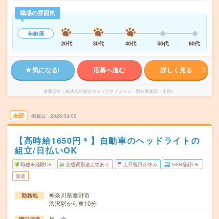
職場の雰囲気
年齢層
20代
30代
40代
50代
60代
気になる!
応募へ進む
詳しく見る
派遣会社
株式会社綜合キャリアオプション 製造事業部（全国）
未読
掲載日
2026/08/06
【高時給1650円＊】自動車のヘッドライトの
組立/日払いOK
職種未経験OK
交通費別途支給あり
土日祝日が休み
WEB登録OK
派遣
神奈川県秦野市
勤務地
渋沢駅から車10分
月～金