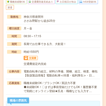
職種未経験OK
交通費別途支給あり
土日祝日が休み
WEB登録OK
派遣
神奈川県座間市
勤務地
さがみ野駅から徒歩25分
月～金
曜日頻度
08:30～17:15
時間
長期でお仕事できる方、大歓迎！
期間
時給1550円
時給
交通費
交通費規定内支給
電動自転車の組立。材料の準備、開梱、組立、検査、梱包
仕事内容
【取扱製品情報】電動自転車≪待遇・福利厚生≫・日…
職種未経験OK / ブランクOK / 英語力不要
応募資格
◆未経験OK！〇まずは事前登録だけでもOK！履歴書不要
で気軽にオンライン登録★氏名・職種などを入力す…
職場の雰囲気