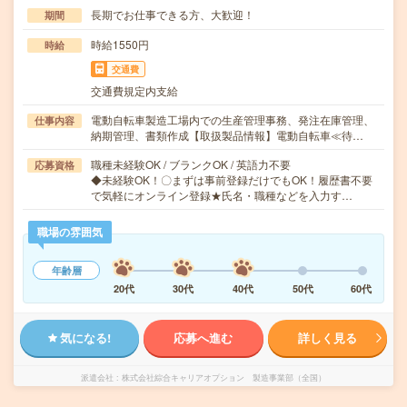
長期でお仕事できる方、大歓迎！
期間
時給1550円
時給
交通費
交通費規定内支給
電動自転車製造工場内での生産管理事務、発注在庫管理、
仕事内容
納期管理、書類作成【取扱製品情報】電動自転車≪待…
職種未経験OK / ブランクOK / 英語力不要
応募資格
◆未経験OK！〇まずは事前登録だけでもOK！履歴書不要
で気軽にオンライン登録★氏名・職種などを入力す…
職場の雰囲気
年齢層
20代
30代
40代
50代
60代
気になる!
応募へ進む
詳しく見る
派遣会社
株式会社綜合キャリアオプション 製造事業部（全国）