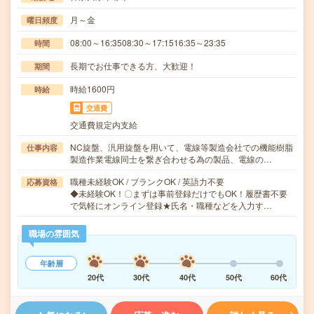
月～金
曜日頻度
08:00～16:3508:30～17:1516:35～23:35
時間
長期でお仕事できる方、大歓迎！
期間
時給1600円
時給
交通費
交通費規定内支給
NC旋盤、汎用旋盤を用いて、電線等製造会社での機能樹脂
仕事内容
製造作業電線同士を繋ぎ合わせる為の製品、電線の…
職種未経験OK / ブランクOK / 英語力不要
応募資格
◆未経験OK！〇まずは事前登録だけでもOK！履歴書不要
で気軽にオンライン登録★氏名・職種などを入力す…
職場の雰囲気
年齢層
20代
30代
40代
50代
60代