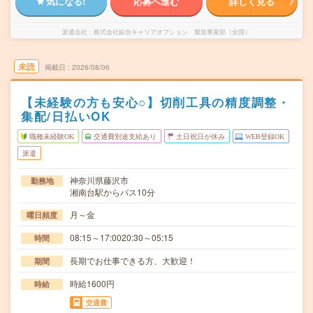
気になる!
応募へ進む
詳しく見る
派遣会社
株式会社綜合キャリアオプション 製造事業部（全国）
未読
掲載日
2026/08/06
【未経験の方も安心○】切削工具の精度調整・
集配/日払いOK
職種未経験OK
交通費別途支給あり
土日祝日が休み
WEB登録OK
派遣
神奈川県藤沢市
勤務地
湘南台駅からバス10分
月～金
曜日頻度
08:15～17:0020:30～05:15
時間
長期でお仕事できる方、大歓迎！
期間
時給1600円
時給
交通費