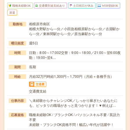
職種未経験OK
交通費別途支給あり
土日祝日が休み
WEB登録OK
派遣
相模原市南区
勤務地
相模大野駅から---分／小田急相模原駅から---分／古淵駅か
ら---分／東林間駅から---分／原当麻駅から---分
週5日
曜日頻度
日勤：8:00～17:002交替：9:00～18:00／21:00～翌6:00夜
時間
勤：19:00~翌4…
長期
期間
月給32万円時給1,300円～1,700円（月給＋各種手当）
時給
交通費
交通費支給
＼未経験からチャレンジOK／しっかり稼ぎたいあなたに
仕事内容
も、ピッタリの職場がきっと見つかります！▼例えば…
職種未経験OK / ブランクOK / パソコンスキル不要 / 英語力
応募資格
不要
未経験・ブランクOK資格不問！幅広い年代が活躍中！