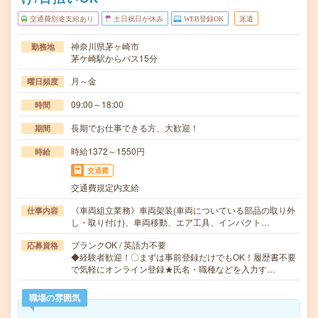
交通費別途支給あり
土日祝日が休み
WEB登録OK
派遣
神奈川県茅ヶ崎市
勤務地
茅ケ崎駅からバス15分
月～金
曜日頻度
09:00～18:00
時間
長期でお仕事できる方、大歓迎！
期間
時給1372～1550円
時給
交通費
交通費規定内支給
《車両組立業務》車両架装(車両についている部品の取り外
仕事内容
し・取り付け)、車両移動、エア工具、インパクト…
ブランクOK / 英語力不要
応募資格
◆経験者歓迎！〇まずは事前登録だけでもOK！履歴書不要
で気軽にオンライン登録★氏名・職種などを入力す…
職場の雰囲気