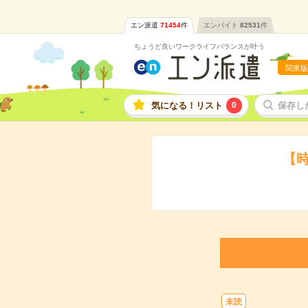
エン派遣
71454
件
エンバイト
82531
件
ちょうど良いワークライフバランスが叶う
関東版
気になる！リスト
0
保存し
【時
未読