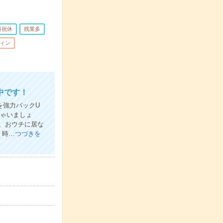
日祝休
残業多
ィン
中です！
フを強力バックU
ちゃいましょ
で、おウチに居な
く時…
つづきを