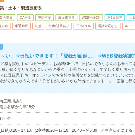
築・土木・製造技術系
数名募集
OA不要
英語不要
履歴書不要
WEB登録OK
週5日勤務
土
費支給
車通勤可
制服
社食/補助あり
日払いOK
電話対応なし
ルーテ
！
な～い」⇒日払いできます！「登録が面倒…」⇒WEB登録実施
ド感を実現 】/// スピーディにお給料GET /// 日払いでみなさんのおサイ
出費が多くなりがちなコレからの季節、上手にやりくりして楽しく乗り切っ
ーディに登録完了 /// オンラインでお名前や住所などを記載するだけでいいの
録ができちゃうんです「子どもが小さいから外出はチョット…」「面接に行
埼玉県川越市
南古谷駅から車15分
月～金
(日勤)8:20～17:10、(2交替)8:20～17:10、20:40～翌5:30 ※生産状況による