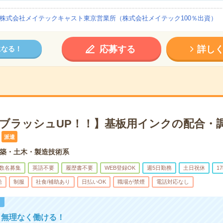
株式会社メイテックキャスト東京営業所（株式会社メイテック100％出資）
応募する
詳し
になる！
×ブラッシュUP！！】基板用インクの配合・調
派遣
築・土木・製造技術系
数名募集
英語不要
履歴書不要
WEB登録OK
週5日勤務
土日祝休
1
給
制服
社食/補助あり
日払いOK
職場が禁煙
電話対応なし
！
！無理なく働ける！