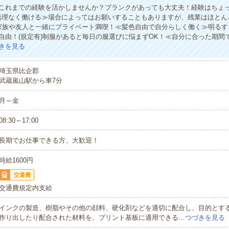
これまでの経験を活かしませんか？ブランクがあっても大丈夫！経験はちょ
無理なく働ける≫場合によってはお願いすることもありますが、残業はほとん
家族や友人と一緒にプライベート満喫！≪髪色自由で自分らしく働く≫明るす
自由！(規定有)制服があると毎日の服選びに悩まずOK！≪自分に合った期間
きを見る
埼玉県比企郡
武蔵嵐山駅から車7分
月～金
08:30～17:00
長期でお仕事できる方、大歓迎！
時給1600円
交通費
交通費規定内支給
インクの製造、樹脂やその他の顔料、硬化剤などを適切に配合し、目的とす
作り出したり配合された材料を、プリント基板に適用できる…
つづきを見る