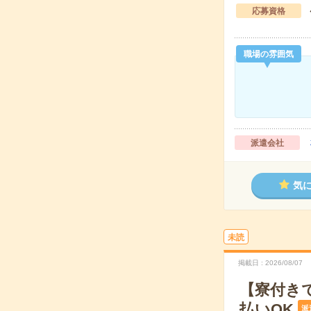
応募資格
職場の雰囲気
派遣会社
気
未読
掲載日
2026/08/07
【寮付き
払いOK
派