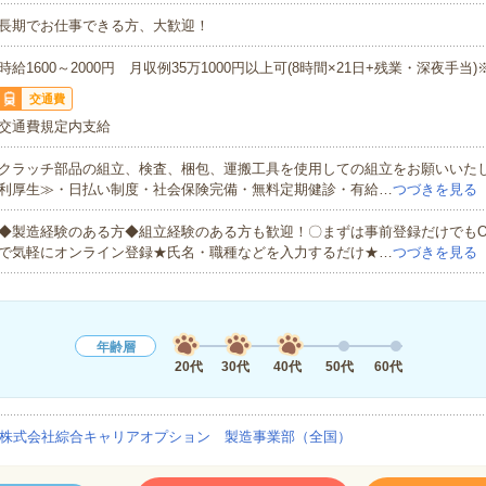
長期でお仕事できる方、大歓迎！
時給1600～2000円 月収例35万1000円以上可(8時間×21日+残業・深夜手当
交通費
交通費規定内支給
クラッチ部品の組立、検査、梱包、運搬工具を使用しての組立をお願いいた
利厚生≫・日払い制度・社会保険完備・無料定期健診・有給…
つづきを見る
◆製造経験のある方◆組立経験のある方も歓迎！〇まずは事前登録だけでもO
で気軽にオンライン登録★氏名・職種などを入力するだけ★…
つづきを見る
年齢層
20代
30代
40代
50代
60代
株式会社綜合キャリアオプション 製造事業部（全国）