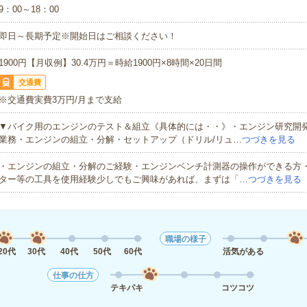
9：00～18：00
即日～長期予定※開始日はご相談ください！
1900円【月収例】30.4万円＝時給1900円×8時間×20日間
交通費
※交通費実費3万円/月まで支給
▼バイク用のエンジンのテスト＆組立《具体的には・・》・エンジン研究開
業務・エンジンの組立・分解・セットアップ（ドリル/リュ…
つづきを見る
・エンジンの組立・分解のご経験・エンジンベンチ計測器の操作ができる方・
ター等の工具を使用経験少しでもご興味があれば、まずは「…
つづきを見る
職場の様子
20代
30代
40代
50代
60代
活気がある
仕事の仕方
テキパキ
コツコツ