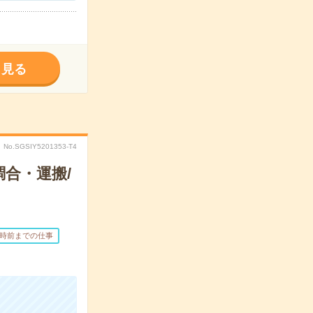
く見る
No.SGSIY5201353-T4
合・運搬/
7時前までの仕事