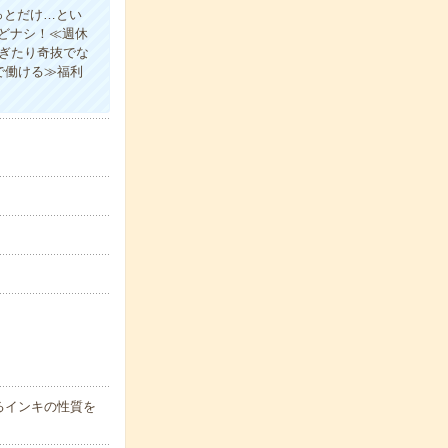
っとだけ…とい
どナシ！≪週休
ぎたり奇抜でな
で働ける≫福利
るインキの性質を