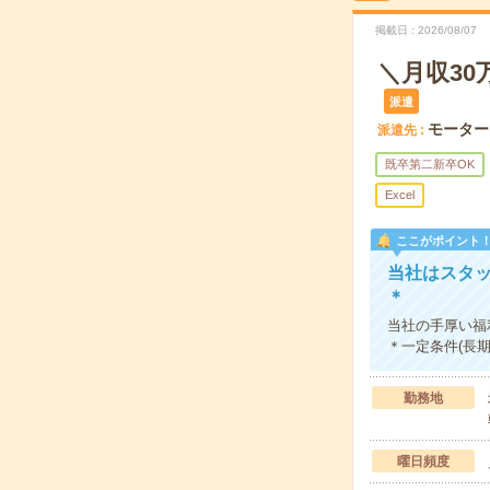
掲載日
2026/08/07
＼月収3
派遣
モーター
派遣先
既卒第二新卒OK
Excel
ここがポイント
当社はスタ
＊
当社の手厚い福
＊一定条件(長
勤務地
曜日頻度