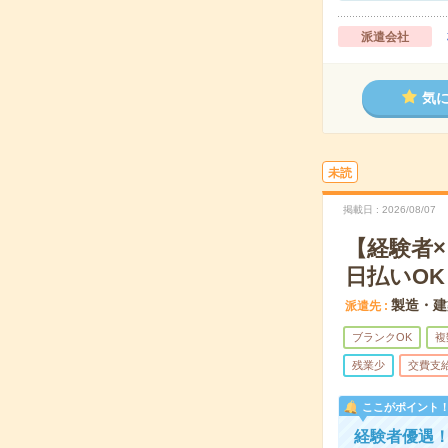
派遣会社
気
未読
掲載日
2026/08/07
【経験者
日払いOK
製造・建
派遣先
ブランクOK
複
残業少
交費支
ここがポイント
経験者優遇