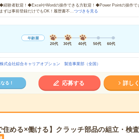
◆経験者歓迎！◆ExcelやWordの操作できる方歓迎！◆Power Pointの操
まずは事前登録だけでもOK！履歴書不…
つづきを見る
年齢層
20代
30代
40代
50代
60代
株式会社綜合キャリアオプション 製造事業部（全国）
応募する
詳し
になる！
で住める×働ける】クラッチ部品の組立・検査
遣