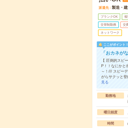
製造・建
派遣先
ブランクOK
複
交替制勤務
交
ネットワーク
ここがポイント
「おカネが
【 圧倒的スピー
P！！なにかと
～！/// スピ
がらサクッと登
見る
勤務地
曜日頻度
時間