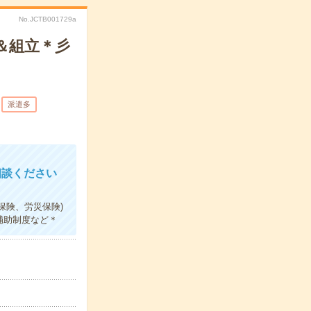
No.JCTB001729a
＆組立＊彡
派遣多
相談ください
保険、労災保険)
補助制度など＊