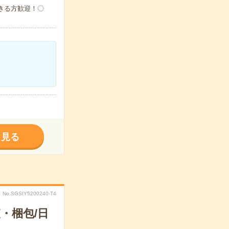
作できる方歓迎！〇
く見る
No.SGSIY5200240-T4
・梱包/日