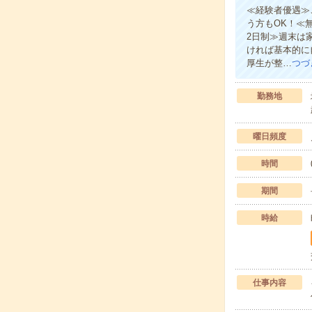
≪経験者優遇≫
う方もOK！≪
2日制≫週末は
ければ基本的に
厚生が整…
つづ
勤務地
曜日頻度
時間
期間
時給
仕事内容