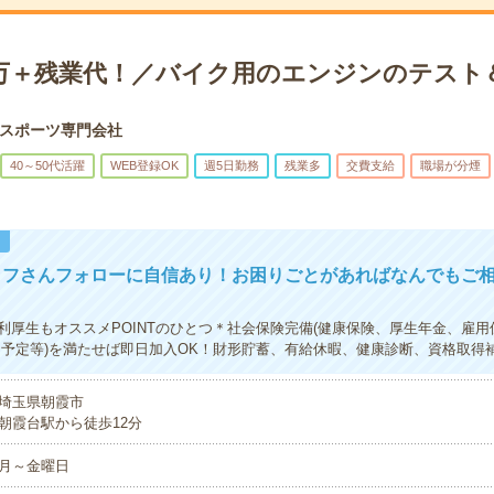
0万＋残業代！／バイク用のエンジンのテスト
スポーツ専門会社
40～50代活躍
WEB登録OK
週5日勤務
残業多
交費支給
職場が分煙
！
ッフさんフォローに自信あり！お困りごとがあればなんでもご
利厚生もオススメPOINTのひとつ＊社会保険完備(健康保険、厚生年金、雇用
期予定等)を満たせば即日加入OK！財形貯蓄、有給休暇、健康診断、資格取得
埼玉県朝霞市
朝霞台駅から徒歩12分
月～金曜日