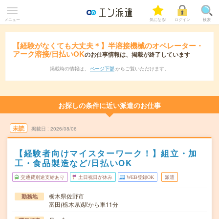
メニュー
気になる!
ログイン
検索
【経験がなくても大丈夫＊】半溶接機械のオペレーター・
アーク溶接/日払いOK
のお仕事情報は、掲載が終了しています
掲載時の情報は、
ページ下部
からご覧いただけます。
お探しの条件に近い派遣のお仕事
未読
掲載日
2026/08/06
【経験者向けマイスターワーク！】組立・加
工・食品製造など/日払いOK
交通費別途支給あり
土日祝日が休み
WEB登録OK
派遣
栃木県佐野市
勤務地
富田(栃木県)駅から車11分