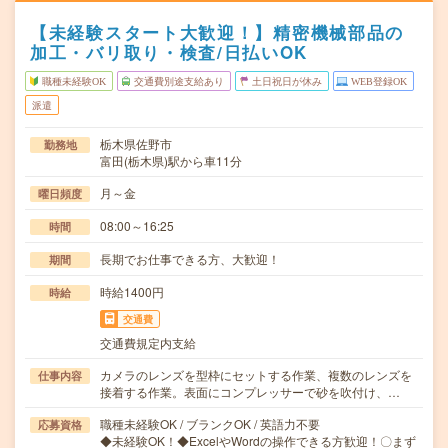
【未経験スタート大歓迎！】精密機械部品の
加工・バリ取り・検査/日払いOK
職種未経験OK
交通費別途支給あり
土日祝日が休み
WEB登録OK
派遣
栃木県佐野市
勤務地
富田(栃木県)駅から車11分
月～金
曜日頻度
08:00～16:25
時間
長期でお仕事できる方、大歓迎！
期間
時給1400円
時給
交通費
交通費規定内支給
カメラのレンズを型枠にセットする作業、複数のレンズを
仕事内容
接着する作業。表面にコンプレッサーで砂を吹付け、…
職種未経験OK / ブランクOK / 英語力不要
応募資格
◆未経験OK！◆ExcelやWordの操作できる方歓迎！〇まず