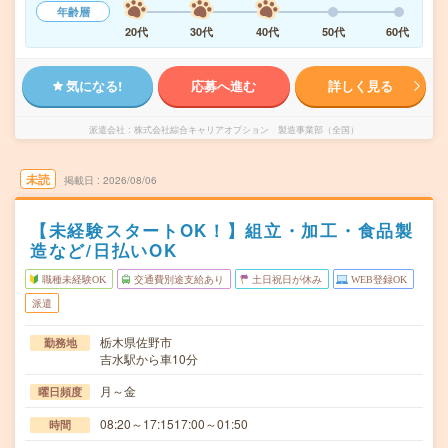
年齢層
20代
30代
40代
50代
60代
気になる!
応募へ進む
詳しく見る
派遣会社
株式会社綜合キャリアオプション 製造事業部（全国）
未読
掲載日
2026/08/06
【未経験スタートOK！】組立・加工・食品製
造など/日払いOK
職種未経験OK
交通費別途支給あり
土日祝日が休み
WEB登録OK
派遣
栃木県佐野市
勤務地
吉水駅から車10分
月～金
曜日頻度
08:20～17:1517:00～01:50
時間