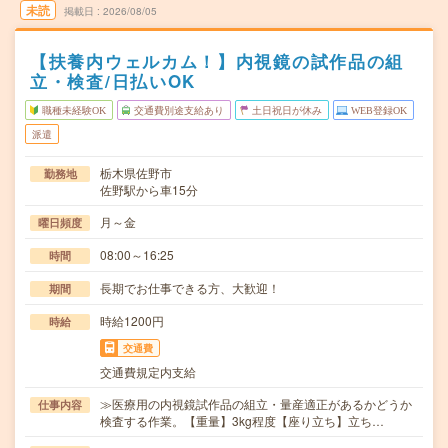
未読
掲載日
2026/08/05
【扶養内ウェルカム！】内視鏡の試作品の組
立・検査/日払いOK
職種未経験OK
交通費別途支給あり
土日祝日が休み
WEB登録OK
派遣
栃木県佐野市
勤務地
佐野駅から車15分
月～金
曜日頻度
08:00～16:25
時間
長期でお仕事できる方、大歓迎！
期間
時給1200円
時給
交通費
交通費規定内支給
≫医療用の内視鏡試作品の組立・量産適正があるかどうか
仕事内容
検査する作業。【重量】3kg程度【座り立ち】立ち…