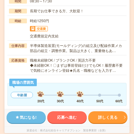
08:30～17:30
時間
長期でお仕事できる方、大歓迎！
期間
時給1250円
時給
交通費
交通費規定内支給
半導体製造装置(モールディング)の組立及び配線作業メカ
仕事内容
部品の組立・調整作業。製品は大きく、重量物もあ…
職種未経験OK / ブランクOK / 英語力不要
応募資格
◆未経験OK！〇まずは事前登録だけでもOK！履歴書不要
で気軽にオンライン登録★氏名・職種などを入力す…
職場の雰囲気
年齢層
20代
30代
40代
50代
60代
気になる!
応募へ進む
詳しく見る
派遣会社
株式会社綜合キャリアオプション 製造事業部（全国）