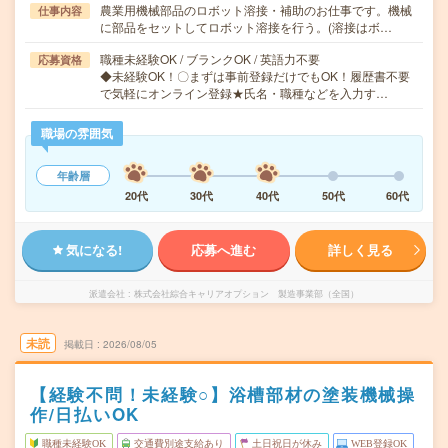
農業用機械部品のロボット溶接・補助のお仕事です。機械
仕事内容
に部品をセットしてロボット溶接を行う。(溶接はボ…
職種未経験OK / ブランクOK / 英語力不要
応募資格
◆未経験OK！〇まずは事前登録だけでもOK！履歴書不要
で気軽にオンライン登録★氏名・職種などを入力す…
職場の雰囲気
年齢層
20代
30代
40代
50代
60代
気になる!
応募へ進む
詳しく見る
派遣会社
株式会社綜合キャリアオプション 製造事業部（全国）
未読
掲載日
2026/08/05
【経験不問！未経験○】浴槽部材の塗装機械操
作/日払いOK
職種未経験OK
交通費別途支給あり
土日祝日が休み
WEB登録OK