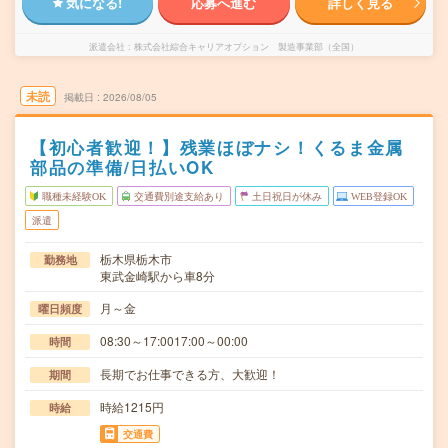
気になる!
応募へ進む
詳しく見る
派遣会社
株式会社綜合キャリアオプション 製造事業部（全国）
未読
掲載日
2026/08/05
【初心者歓迎！】残業ほぼナシ！くるま金属
部品の準備/日払いOK
職種未経験OK
交通費別途支給あり
土日祝日が休み
WEB登録OK
派遣
栃木県栃木市
勤務地
東武金崎駅から車8分
月～金
曜日頻度
08:30～17:0017:00～00:00
時間
長期でお仕事できる方、大歓迎！
期間
時給1215円
時給
交通費