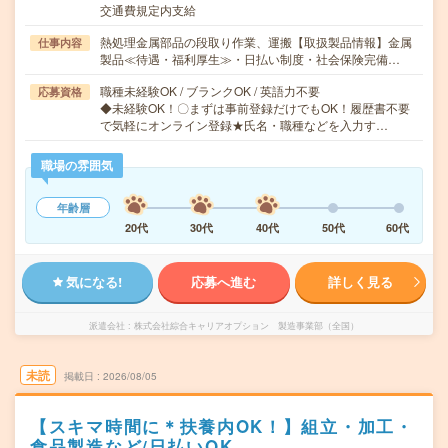
交通費規定内支給
熱処理金属部品の段取り作業、運搬【取扱製品情報】金属
仕事内容
製品≪待遇・福利厚生≫・日払い制度・社会保険完備…
職種未経験OK / ブランクOK / 英語力不要
応募資格
◆未経験OK！〇まずは事前登録だけでもOK！履歴書不要
で気軽にオンライン登録★氏名・職種などを入力す…
職場の雰囲気
年齢層
20代
30代
40代
50代
60代
気になる!
応募へ進む
詳しく見る
派遣会社
株式会社綜合キャリアオプション 製造事業部（全国）
未読
掲載日
2026/08/05
【スキマ時間に＊扶養内OK！】組立・加工・
食品製造など/日払いOK