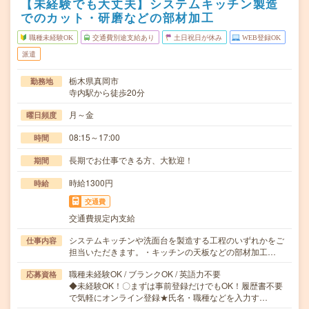
【未経験でも大丈夫】システムキッチン製造
でのカット・研磨などの部材加工
職種未経験OK
交通費別途支給あり
土日祝日が休み
WEB登録OK
派遣
栃木県真岡市
勤務地
寺内駅から徒歩20分
月～金
曜日頻度
08:15～17:00
時間
長期でお仕事できる方、大歓迎！
期間
時給1300円
時給
交通費
交通費規定内支給
システムキッチンや洗面台を製造する工程のいずれかをご
仕事内容
担当いただきます。・キッチンの天板などの部材加工…
職種未経験OK / ブランクOK / 英語力不要
応募資格
◆未経験OK！〇まずは事前登録だけでもOK！履歴書不要
で気軽にオンライン登録★氏名・職種などを入力す…