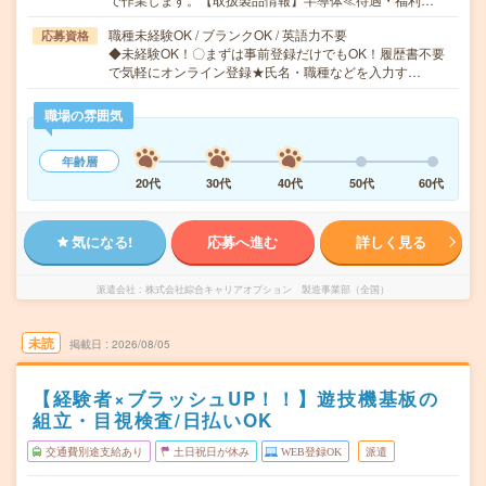
職種未経験OK / ブランクOK / 英語力不要
応募資格
◆未経験OK！〇まずは事前登録だけでもOK！履歴書不要
で気軽にオンライン登録★氏名・職種などを入力す…
職場の雰囲気
年齢層
20代
30代
40代
50代
60代
気になる!
応募へ進む
詳しく見る
派遣会社
株式会社綜合キャリアオプション 製造事業部（全国）
未読
掲載日
2026/08/05
【経験者×ブラッシュUP！！】遊技機基板の
組立・目視検査/日払いOK
交通費別途支給あり
土日祝日が休み
WEB登録OK
派遣