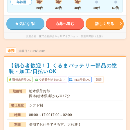
年齢層
20代
30代
40代
50代
60代
気になる!
応募へ進む
詳しく見る
派遣会社
株式会社綜合キャリアオプション 製造事業部（全国）
未読
掲載日
2026/08/05
【初心者歓迎！】くるまバッテリー部品の塗
装・加工/日払いOK
職種未経験OK
交通費別途支給あり
WEB登録OK
派遣
栃木県芳賀郡
勤務地
岡本(栃木県)駅から車17分
シフト制
曜日頻度
08:00～17:0017:00～02:00
時間
長期でお仕事できる方、大歓迎！
期間