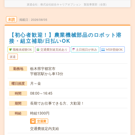
派遣会社
株式会社綜合キャリアオプション 製造事業部（全国）
未読
掲載日
2026/08/05
【初心者歓迎！】農業機械部品のロボット溶
接・組立補助/日払いOK
職種未経験OK
交通費別途支給あり
土日祝日が休み
WEB登録OK
派遣
栃木県宇都宮市
勤務地
宇都宮駅から車13分
月～金
曜日頻度
08:00～16:45
時間
長期でお仕事できる方、大歓迎！
期間
時給1300円
時給
交通費
交通費規定内支給