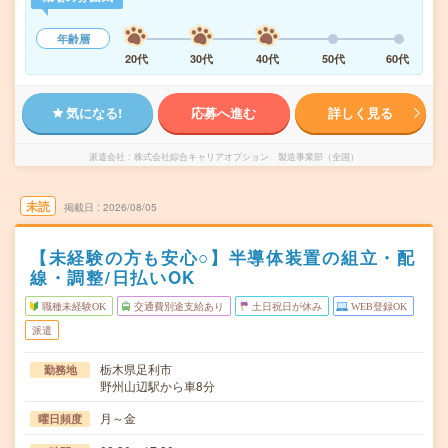
年齢層
20代
30代
40代
50代
60代
気になる!
応募へ進む
詳しく見る
派遣会社
株式会社綜合キャリアオプション 製造事業部（全国）
未読
掲載日
2026/08/05
【未経験の方も安心○】半導体装置の組立・配
線・調整/日払いOK
職種未経験OK
交通費別途支給あり
土日祝日が休み
WEB登録OK
派遣
栃木県足利市
勤務地
野州山辺駅から車8分
月～金
曜日頻度