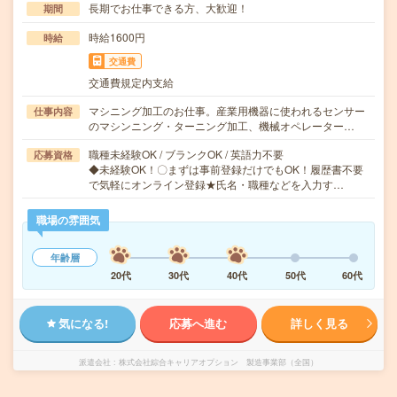
長期でお仕事できる方、大歓迎！
期間
時給1600円
時給
交通費
交通費規定内支給
マシニング加工のお仕事。産業用機器に使われるセンサー
仕事内容
のマシンニング・ターニング加工、機械オペレーター…
職種未経験OK / ブランクOK / 英語力不要
応募資格
◆未経験OK！〇まずは事前登録だけでもOK！履歴書不要
で気軽にオンライン登録★氏名・職種などを入力す…
職場の雰囲気
年齢層
20代
30代
40代
50代
60代
気になる!
応募へ進む
詳しく見る
派遣会社
株式会社綜合キャリアオプション 製造事業部（全国）