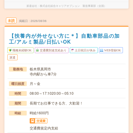
派遣会社
株式会社綜合キャリアオプション 製造事業部（全国）
未読
掲載日
2026/08/06
【扶養内が外せない方に＊】自動車部品の加
工/アルミ製品/日払いOK
職種未経験OK
交通費別途支給あり
土日祝日が休み
WEB登録OK
派遣
栃木県真岡市
勤務地
寺内駅から車7分
月～金
曜日頻度
08:00～17:1020:00～05:10
時間
長期でお仕事できる方、大歓迎！
期間
時給1600円
時給
交通費
交通費規定内支給