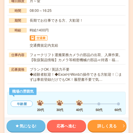
月～金
曜日頻度
08:00～16:25
時間
長期でお仕事できる方、大歓迎！
期間
時給1400円
時給
交通費
交通費規定内支給
フォークリフト運搬業務カメラの部品の出荷、入庫作業。
仕事内容
【取扱製品情報】カメラ等精密機械の部品≪待遇・福…
ブランクOK / 英語力不要
応募資格
◆経験者歓迎！◆ExcelやWordの操作できる方歓迎！〇ま
ずは事前登録だけでもOK！履歴書不要で気…
職場の雰囲気
年齢層
20代
30代
40代
50代
60代
気になる!
応募へ進む
詳しく見る