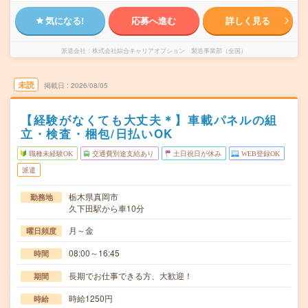
気になる!
応募へ進む
詳しく見る
派遣会社
株式会社綜合キャリアオプション 製造事業部（全国）
未読
掲載日
2026/08/05
【経験がなくても大丈夫＊】車載パネルの組
立・検査・梱包/日払いOK
職種未経験OK
交通費別途支給あり
土日祝日が休み
WEB登録OK
派遣
栃木県真岡市
勤務地
久下田駅から車10分
月～金
曜日頻度
08:00～16:45
時間
長期でお仕事できる方、大歓迎！
期間
時給1250円
時給