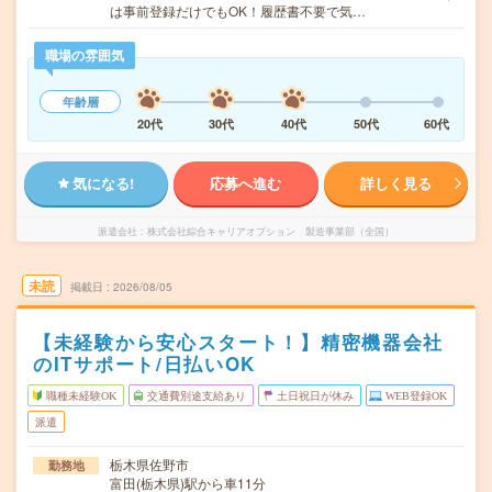
は事前登録だけでもOK！履歴書不要で気…
職場の雰囲気
年齢層
20代
30代
40代
50代
60代
気になる!
応募へ進む
詳しく見る
派遣会社
株式会社綜合キャリアオプション 製造事業部（全国）
未読
掲載日
2026/08/05
【未経験から安心スタート！】精密機器会社
のITサポート/日払いOK
職種未経験OK
交通費別途支給あり
土日祝日が休み
WEB登録OK
派遣
栃木県佐野市
勤務地
富田(栃木県)駅から車11分