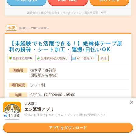
派遣会社
株式会社綜合キャリアオプション 製造事業部（全国）
未読
掲載日
2026/08/05
【未経験でも活躍できる！】絶縁体テープ原
料の粉砕・シート加工・運搬/日払いOK
職種未経験OK
交通費別途支給あり
WEB登録OK
派遣
栃木県下都賀郡
勤務地
国谷駅から車3分
シフト制
曜日頻度
08:00～17:0020:00～05:00
時間
大人気！
長期でお仕事できる方、大歓迎！
期間
エン派遣アプリ
時給1400円
時給
派遣のお仕事情報がたくさん！プッシュ通知で受け取ろう！
交通費
アプリをダウンロード
交通費規定内支給