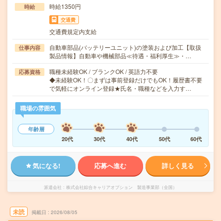
時給1350円
時給
交通費
交通費規定内支給
自動車部品(バッテリーユニット)の塗装および加工【取扱
仕事内容
製品情報】自動車や機械部品≪待遇・福利厚生≫・…
職種未経験OK / ブランクOK / 英語力不要
応募資格
◆未経験OK！〇まずは事前登録だけでもOK！履歴書不要
で気軽にオンライン登録★氏名・職種などを入力す…
職場の雰囲気
年齢層
20代
30代
40代
50代
60代
気になる!
応募へ進む
詳しく見る
派遣会社
株式会社綜合キャリアオプション 製造事業部（全国）
未読
掲載日
2026/08/05