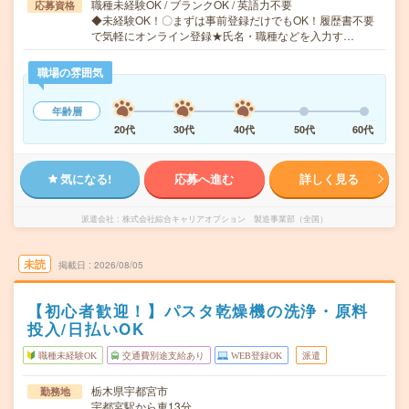
職種未経験OK / ブランクOK / 英語力不要
応募資格
◆未経験OK！〇まずは事前登録だけでもOK！履歴書不要
で気軽にオンライン登録★氏名・職種などを入力す…
職場の雰囲気
年齢層
20代
30代
40代
50代
60代
気になる!
応募へ進む
詳しく見る
派遣会社
株式会社綜合キャリアオプション 製造事業部（全国）
未読
掲載日
2026/08/05
【初心者歓迎！】パスタ乾燥機の洗浄・原料
投入/日払いOK
職種未経験OK
交通費別途支給あり
WEB登録OK
派遣
栃木県宇都宮市
勤務地
宇都宮駅から車13分