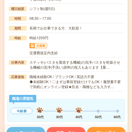
シフト制(週5日)
曜日頻度
08:30～17:00
時間
長期でお仕事できる方、大歓迎！
期間
時給1200円
時給
交通費
交通費規定内支給
ステッキ(パスタを製造する機械)の洗浄パスタを乾燥させ
仕事内容
る機械の洗浄(手洗い)原料の投入もあります【重…
職種未経験OK / ブランクOK / 英語力不要
応募資格
◆未経験OK！〇まずは事前登録だけでもOK！履歴書不要
で気軽にオンライン登録★氏名・職種などを入力す…
職場の雰囲気
年齢層
20代
30代
40代
50代
60代