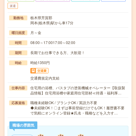
派遣
栃木県芳賀郡
勤務地
岡本(栃木県)駅から車17分
月～金
曜日頻度
08:00～17:0017:00～02:00
時間
長期でお仕事できる方、大歓迎！
期間
時給1350円
時給
交通費
交通費規定内支給
住宅用の浴槽、バスタブの塗装機械オペレーター【取扱製
仕事内容
品情報】住宅用浴槽や家庭用住宅部材≪待遇・福利厚…
職種未経験OK / ブランクOK / 英語力不要
応募資格
◆未経験OK！〇まずは事前登録だけでもOK！履歴書不要
で気軽にオンライン登録★氏名・職種などを入力す…
職場の雰囲気