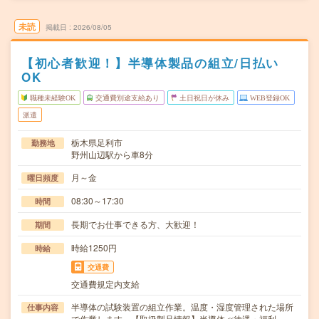
未読
掲載日
2026/08/05
【初心者歓迎！】半導体製品の組立/日払い
OK
職種未経験OK
交通費別途支給あり
土日祝日が休み
WEB登録OK
派遣
栃木県足利市
勤務地
野州山辺駅から車8分
月～金
曜日頻度
08:30～17:30
時間
長期でお仕事できる方、大歓迎！
期間
時給1250円
時給
交通費
交通費規定内支給
半導体の試験装置の組立作業。温度・湿度管理された場所
仕事内容
で作業します。【取扱製品情報】半導体≪待遇・福利…