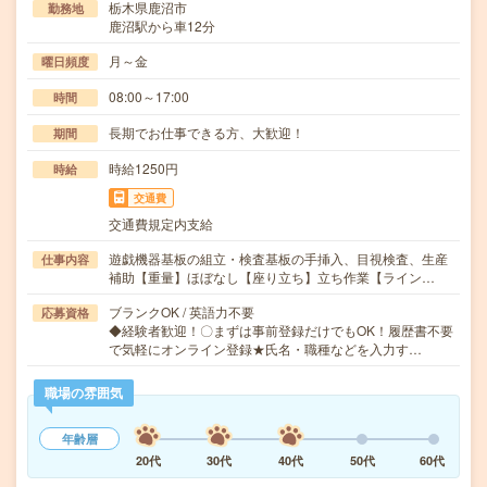
栃木県鹿沼市
勤務地
鹿沼駅から車12分
月～金
曜日頻度
08:00～17:00
時間
長期でお仕事できる方、大歓迎！
期間
時給1250円
時給
交通費
交通費規定内支給
遊戯機器基板の組立・検査基板の手挿入、目視検査、生産
仕事内容
補助【重量】ほぼなし【座り立ち】立ち作業【ライン…
ブランクOK / 英語力不要
応募資格
◆経験者歓迎！〇まずは事前登録だけでもOK！履歴書不要
で気軽にオンライン登録★氏名・職種などを入力す…
職場の雰囲気
年齢層
20代
30代
40代
50代
60代