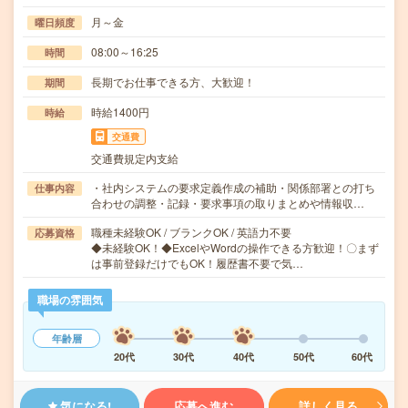
月～金
曜日頻度
08:00～16:25
時間
長期でお仕事できる方、大歓迎！
期間
時給1400円
時給
交通費
交通費規定内支給
・社内システムの要求定義作成の補助・関係部署との打ち
仕事内容
合わせの調整・記録・要求事項の取りまとめや情報収…
職種未経験OK / ブランクOK / 英語力不要
応募資格
◆未経験OK！◆ExcelやWordの操作できる方歓迎！〇まず
は事前登録だけでもOK！履歴書不要で気…
職場の雰囲気
年齢層
20代
30代
40代
50代
60代
気になる!
応募へ進む
詳しく見る