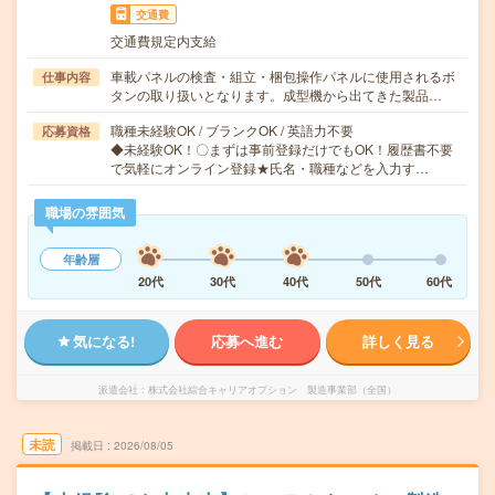
交通費
交通費規定内支給
車載パネルの検査・組立・梱包操作パネルに使用されるボ
仕事内容
タンの取り扱いとなります。成型機から出てきた製品…
職種未経験OK / ブランクOK / 英語力不要
応募資格
◆未経験OK！〇まずは事前登録だけでもOK！履歴書不要
で気軽にオンライン登録★氏名・職種などを入力す…
職場の雰囲気
年齢層
20代
30代
40代
50代
60代
気になる!
応募へ進む
詳しく見る
派遣会社
株式会社綜合キャリアオプション 製造事業部（全国）
未読
掲載日
2026/08/05