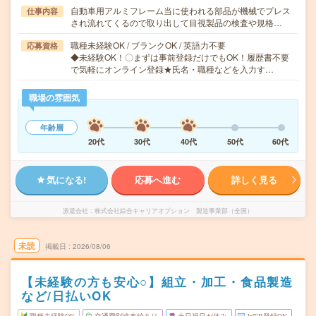
自動車用アルミフレーム当に使われる部品が機械でプレス
仕事内容
され流れてくるので取り出して目視製品の検査や規格…
職種未経験OK / ブランクOK / 英語力不要
応募資格
◆未経験OK！〇まずは事前登録だけでもOK！履歴書不要
で気軽にオンライン登録★氏名・職種などを入力す…
職場の雰囲気
年齢層
20代
30代
40代
50代
60代
気になる!
応募へ進む
詳しく見る
派遣会社
株式会社綜合キャリアオプション 製造事業部（全国）
未読
掲載日
2026/08/06
【未経験の方も安心○】組立・加工・食品製造
など/日払いOK