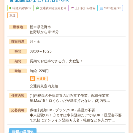
職種未経験OK
交通費別途支給あり
土日祝日が休み
WEB登録OK
派遣
栃木県佐野市
勤務地
佐野駅から車15分
月～金
曜日頻度
08:00～16:25
時間
長期でお仕事できる方、大歓迎！
期間
時給1220円
時給
交通費
交通費規定内支給
(1)内視鏡の分析装置の組み立て作業、配線作業重
仕事内容
量:Max15キロくらいだが基本持たない。(2)内視…
職種未経験OK / ブランクOK / 英語力不要
応募資格
◆未経験OK！〇まずは事前登録だけでもOK！履歴書不要
で気軽にオンライン登録★氏名・職種などを入力す…
職場の雰囲気