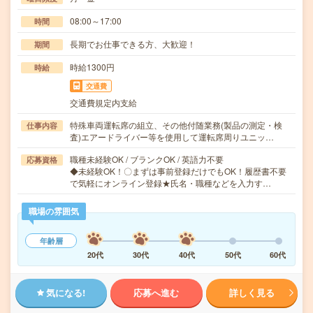
08:00～17:00
時間
長期でお仕事できる方、大歓迎！
期間
時給1300円
時給
交通費
交通費規定内支給
特殊車両運転席の組立、その他付随業務(製品の測定・検
仕事内容
査)エアードライバー等を使用して運転席周りユニッ…
職種未経験OK / ブランクOK / 英語力不要
応募資格
◆未経験OK！〇まずは事前登録だけでもOK！履歴書不要
で気軽にオンライン登録★氏名・職種などを入力す…
職場の雰囲気
年齢層
20代
30代
40代
50代
60代
気になる!
応募へ進む
詳しく見る