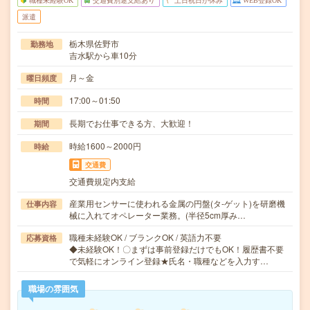
職種未経験OK
交通費別途支給あり
土日祝日が休み
WEB登録OK
派遣
栃木県佐野市
勤務地
吉水駅から車10分
月～金
曜日頻度
17:00～01:50
時間
長期でお仕事できる方、大歓迎！
期間
時給1600～2000円
時給
交通費
交通費規定内支給
産業用センサーに使われる金属の円盤(タ‐ゲット)を研磨機
仕事内容
械に入れてオペレーター業務。(半径5cm厚み…
職種未経験OK / ブランクOK / 英語力不要
応募資格
◆未経験OK！〇まずは事前登録だけでもOK！履歴書不要
で気軽にオンライン登録★氏名・職種などを入力す…
職場の雰囲気