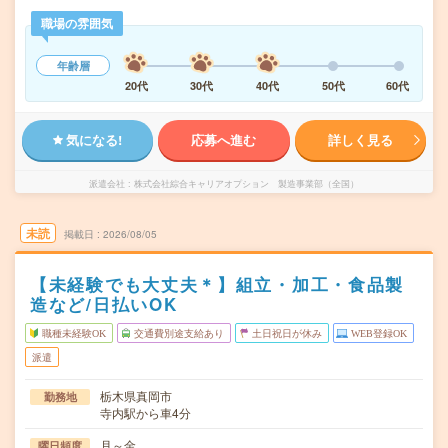
職場の雰囲気
年齢層
20代
30代
40代
50代
60代
気になる!
応募へ進む
詳しく見る
派遣会社
株式会社綜合キャリアオプション 製造事業部（全国）
未読
掲載日
2026/08/05
【未経験でも大丈夫＊】組立・加工・食品製
造など/日払いOK
職種未経験OK
交通費別途支給あり
土日祝日が休み
WEB登録OK
派遣
栃木県真岡市
勤務地
寺内駅から車4分
月～金
曜日頻度