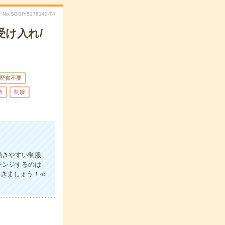
No.SGSIY5176142-T4
け入れ/
歴書不要
給
制服
動きやすい制服
レンジするのは
いきましょう！≪