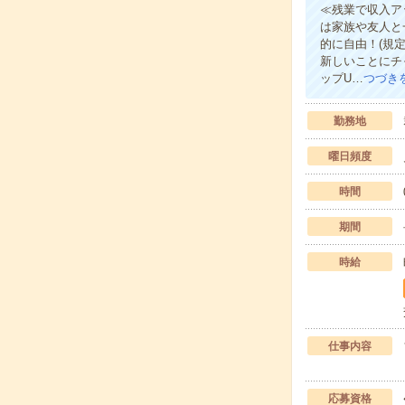
≪残業で収入ア
は家族や友人と
的に自由！(規
新しいことにチ
ップU…
つづき
勤務地
曜日頻度
時間
期間
時給
仕事内容
応募資格