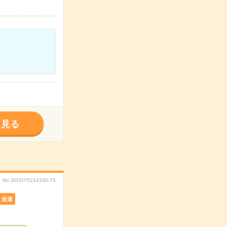
く見る
No.SGSIY5214100-T3
派遣