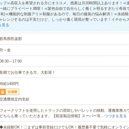
ップ≫高収入を希望される方にオススメ。残業は月20時間以上あります！≪
一緒にプライベート満喫！≪髪色自由で自分らしく働く≫明るすぎたり奇抜
定有)≪機能的な制服アリ≫制服があるので、毎日の服装の悩み解消！≪未経
ャレンジするのは不安だけど、しっかり働く環境が整っています！イチからス
を見る
群馬県邑楽郡
月～金
08:30～17:00
長期でお仕事できる方、大歓迎！
時給1400円
交通費
交通費規定内支給
フォークリフトを使用したトラックの荷卸しやパレットの移動、運搬業務カ
どちらも乗っていただきます。【取扱製品情報】スーパー等…
つづきを見る
◆未経験OK！〇まずは事前登録だけでもOK！履歴書不要で気軽にオンライ