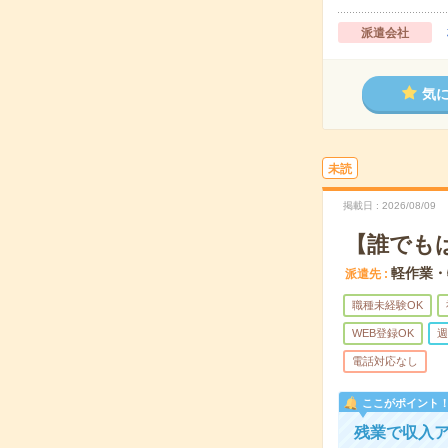
派遣会社
気
未読
掲載日
2026/08/09
【誰でも
軽作業・
派遣先
職種未経験OK
WEB登録OK
週
電話対応なし
ここがポイント
残業で収入ア