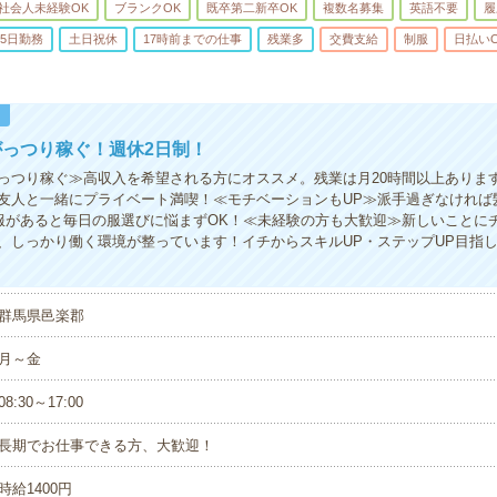
社会人未経験OK
ブランクOK
既卒第二新卒OK
複数名募集
英語不要
履
5日勤務
土日祝休
17時前までの仕事
残業多
交費支給
制服
日払い
！
っつり稼ぐ！週休2日制！
っつり稼ぐ≫高収入を希望される方にオススメ。残業は月20時間以上ありま
友人と一緒にプライベート満喫！≪モチベーションもUP≫派手過ぎなければ
制服があると毎日の服選びに悩まずOK！≪未経験の方も大歓迎≫新しいことに
、しっかり働く環境が整っています！イチからスキルUP・ステップUP目指
群馬県邑楽郡
月～金
08:30～17:00
長期でお仕事できる方、大歓迎！
時給1400円