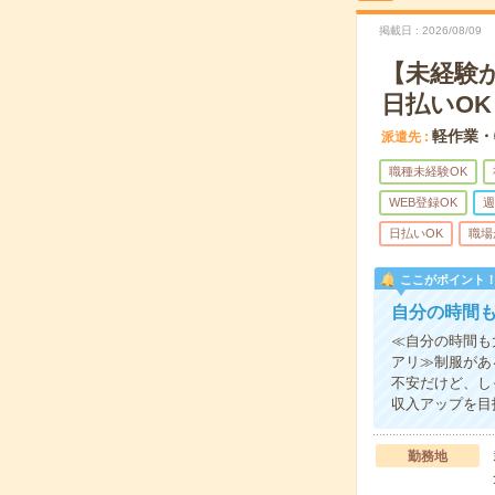
掲載日
2026/08/09
【未経験
日払いOK
軽作業・
派遣先
職種未経験OK
WEB登録OK
週
日払いOK
職場
ここがポイント
自分の時間
≪自分の時間も
アリ≫制服があ
不安だけど、し
収入アップを目
勤務地