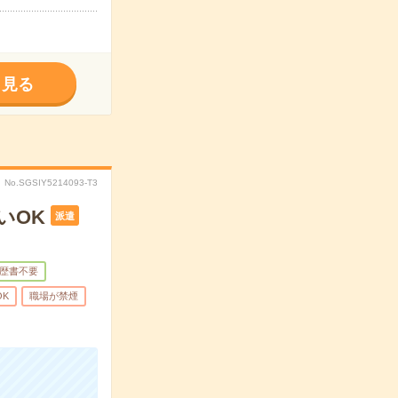
く見る
No.SGSIY5214093-T3
いOK
派遣
歴書不要
OK
職場が禁煙