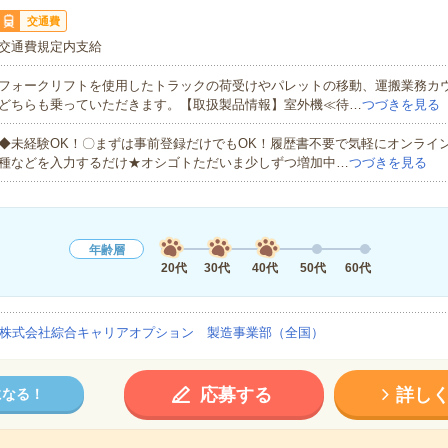
交通費
交通費規定内支給
フォークリフトを使用したトラックの荷受けやパレットの移動、運搬業務カ
どちらも乗っていただきます。【取扱製品情報】室外機≪待…
つづきを見る
◆未経験OK！〇まずは事前登録だけでもOK！履歴書不要で気軽にオンライ
種などを入力するだけ★オシゴトただいま少しずつ増加中…
つづきを見る
年齢層
20代
30代
40代
50代
60代
株式会社綜合キャリアオプション 製造事業部（全国）
応募する
詳し
になる！