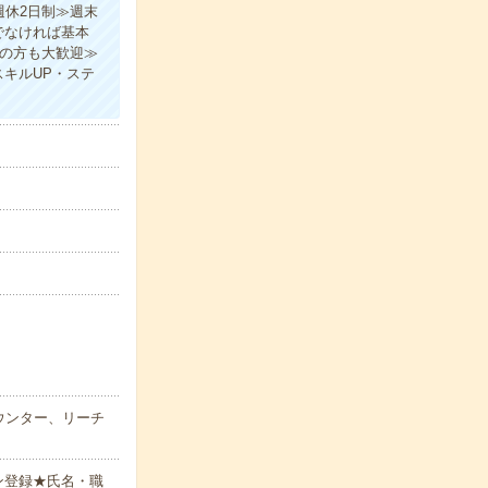
週休2日制≫週末
でなければ基本
験の方も大歓迎≫
キルUP・ステ
ウンター、リーチ
ン登録★氏名・職