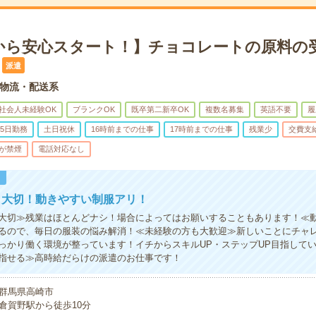
から安心スタート！】チョコレートの原料の受
派遣
物流・配送系
社会人未経験OK
ブランクOK
既卒第二新卒OK
複数名募集
英語不要
履
5日勤務
土日祝休
16時前までの仕事
17時前までの仕事
残業少
交費支
が禁煙
電話対応なし
！
も大切！動きやすい制服アリ！
大切≫残業はほとんどナシ！場合によってはお願いすることもあります！≪
るので、毎日の服装の悩み解消！≪未経験の方も大歓迎≫新しいことにチャ
っかり働く環境が整っています！イチからスキルUP・ステップUP目指して
指せる≫高時給だらけの派遣のお仕事です！
群馬県高崎市
倉賀野駅から徒歩10分