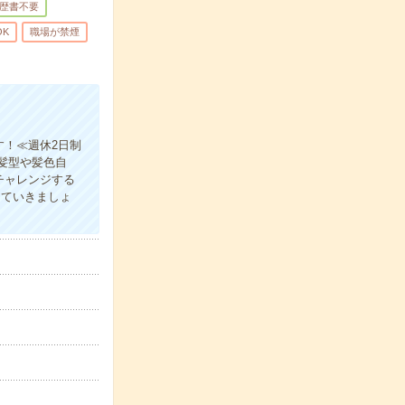
歴書不要
OK
職場が禁煙
す！≪週休2日制
髪型や髪色自
チャレンジする
していきましょ