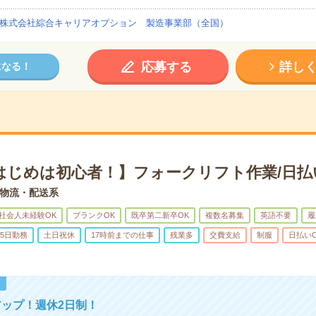
株式会社綜合キャリアオプション 製造事業部（全国）
応募する
詳し
になる！
はじめは初心者！】フォークリフト作業/日払
物流・配送系
社会人未経験OK
ブランクOK
既卒第二新卒OK
複数名募集
英語不要
履
5日勤務
土日祝休
17時前までの仕事
残業多
交費支給
制服
日払い
！
ップ！週休2日制！