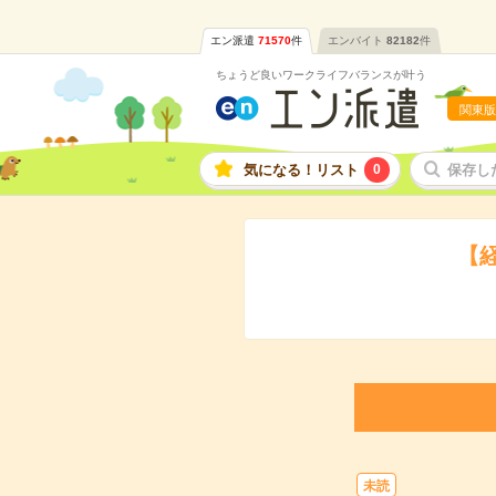
エン派遣
71570
件
エンバイト
82182
件
ちょうど良いワークライフバランスが叶う
関東版
気になる！リスト
0
保存し
【
未読