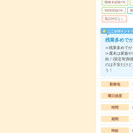
職種未経験OK
WEB登録OK
週
電話対応なし
ここがポイント
残業多めでが
≪残業多めでが
≫週末は家族や
由！(規定有)
のは不安だけど
う！
勤務地
曜日頻度
時間
期間
時給