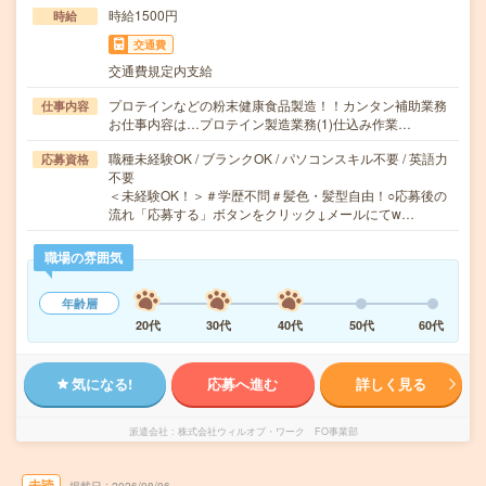
時給1500円
時給
交通費
交通費規定内支給
プロテインなどの粉末健康食品製造！！カンタン補助業務
仕事内容
お仕事内容は…プロテイン製造業務(1)仕込み作業…
職種未経験OK / ブランクOK / パソコンスキル不要 / 英語力
応募資格
不要
＜未経験OK！＞＃学歴不問＃髪色・髪型自由！○応募後の
流れ「応募する」ボタンをクリック↓メールにてw…
職場の雰囲気
年齢層
20代
30代
40代
50代
60代
気になる!
応募へ進む
詳しく見る
派遣会社
株式会社ウィルオブ・ワーク FO事業部
未読