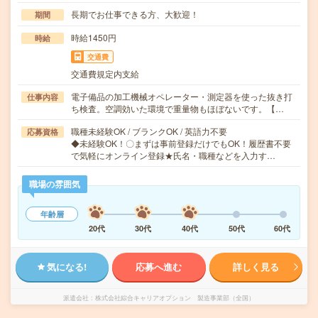
長期でお仕事できる方、大歓迎！
期間
時給1450円
時給
交通費
交通費規定内支給
電子備品の加工機械オペレーター・測定器を使った抜き打
仕事内容
ち検査。空調効いた環境で重量物もほぼないです。【…
職種未経験OK / ブランクOK / 英語力不要
応募資格
◆未経験OK！〇まずは事前登録だけでもOK！履歴書不要
で気軽にオンライン登録★氏名・職種などを入力す…
職場の雰囲気
年齢層
20代
30代
40代
50代
60代
気になる!
応募へ進む
詳しく見る
派遣会社
株式会社綜合キャリアオプション 製造事業部（全国）