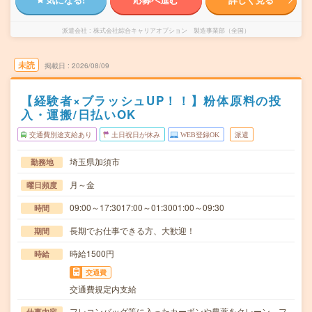
派遣会社
株式会社綜合キャリアオプション 製造事業部（全国）
未読
掲載日
2026/08/09
【経験者×ブラッシュUP！！】粉体原料の投
入・運搬/日払いOK
交通費別途支給あり
土日祝日が休み
WEB登録OK
派遣
埼玉県加須市
勤務地
月～金
曜日頻度
09:00～17:3017:00～01:3001:00～09:30
時間
長期でお仕事できる方、大歓迎！
期間
時給1500円
時給
交通費
交通費規定内支給
フレコンバッグ等に入ったカーボンや農薬をクレーン、フ
仕事内容