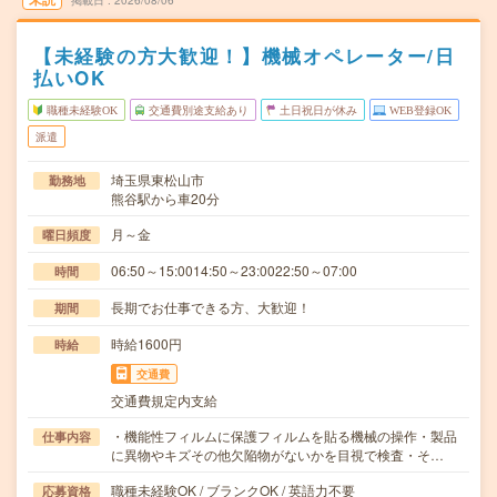
掲載日
2026/08/06
【未経験の方大歓迎！】機械オペレーター/日
払いOK
職種未経験OK
交通費別途支給あり
土日祝日が休み
WEB登録OK
派遣
埼玉県東松山市
勤務地
熊谷駅から車20分
月～金
曜日頻度
06:50～15:0014:50～23:0022:50～07:00
時間
長期でお仕事できる方、大歓迎！
期間
時給1600円
時給
交通費
交通費規定内支給
・機能性フィルムに保護フィルムを貼る機械の操作・製品
仕事内容
に異物やキズその他欠陥物がないかを目視で検査・そ…
職種未経験OK / ブランクOK / 英語力不要
応募資格