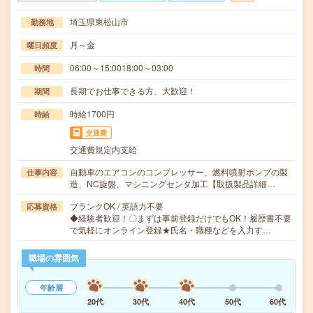
埼玉県東松山市
勤務地
月～金
曜日頻度
06:00～15:0018:00～03:00
時間
長期でお仕事できる方、大歓迎！
期間
時給1700円
時給
交通費
交通費規定内支給
自動車のエアコンのコンプレッサー、燃料噴射ポンプの製
仕事内容
造、NC旋盤、マシニングセンタ加工【取扱製品詳細…
ブランクOK / 英語力不要
応募資格
◆経験者歓迎！〇まずは事前登録だけでもOK！履歴書不要
で気軽にオンライン登録★氏名・職種などを入力す…
職場の雰囲気
年齢層
20代
30代
40代
50代
60代