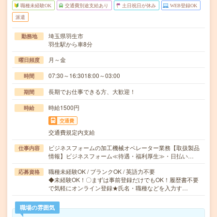
職種未経験OK
交通費別途支給あり
土日祝日が休み
WEB登録OK
派遣
埼玉県羽生市
勤務地
羽生駅から車8分
月～金
曜日頻度
07:30～16:3018:00～03:00
時間
長期でお仕事できる方、大歓迎！
期間
時給1500円
時給
交通費
交通費規定内支給
ビジネスフォームの加工機械オペレーター業務【取扱製品
仕事内容
情報】ビジネスフォーム≪待遇・福利厚生≫・日払い…
職種未経験OK / ブランクOK / 英語力不要
応募資格
◆未経験OK！〇まずは事前登録だけでもOK！履歴書不要
で気軽にオンライン登録★氏名・職種などを入力す…
職場の雰囲気