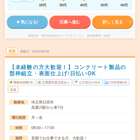
20代
30代
40代
50代
60代
気になる!
応募へ進む
詳しく見る
派遣会社
株式会社綜合キャリアオプション 製造事業部（全国）
未読
掲載日
2026/08/08
【未経験の方大歓迎！】コンクリート製品の
型枠組立・表面仕上げ/日払いOK
職種未経験OK
交通費別途支給あり
土日祝日が休み
WEB登録OK
派遣
埼玉県日高市
勤務地
高麗川駅から車7分
月～金
曜日頻度
08:00～17:00
時間
長期でお仕事できる方、大歓迎！
期間