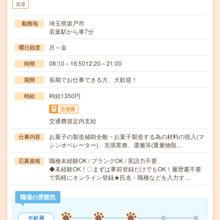
派遣
埼玉県坂戸市
勤務地
若葉駅から車7分
月～金
曜日頻度
08:10～16:5012:20～21:00
時間
長期でお仕事できる方、大歓迎！
期間
時給1350円
時給
交通費
交通費規定内支給
お菓子の製造補助全般・お菓子製造する為の材料の投入(マ
仕事内容
シンオペレーター)、充填業務、運搬等(重量物取…
職種未経験OK / ブランクOK / 英語力不要
応募資格
◆未経験OK！〇まずは事前登録だけでもOK！履歴書不要
で気軽にオンライン登録★氏名・職種などを入力す…
職場の雰囲気
年齢層