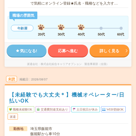
で気軽にオンライン登録★氏名・職種などを入力す…
職場の雰囲気
年齢層
20代
30代
40代
50代
60代
気になる!
応募へ進む
詳しく見る
派遣会社
株式会社綜合キャリアオプション 製造事業部（全国）
未読
掲載日
2026/08/07
【未経験でも大丈夫＊】機械オペレーター/日
払いOK
職種未経験OK
交通費別途支給あり
土日祝日が休み
WEB登録OK
派遣
埼玉県飯能市
勤務地
飯能駅から車10分