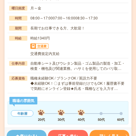
月～金
曜日頻度
08:00～17:0007:00～16:0008:30～17:30
時間
長期でお仕事できる方、大歓迎！
期間
時給1340円
時給
交通費
交通費規定内支給
自動車シート及びウレタン製品・ゴム製品の製造・加工・
仕事内容
検査・梱包及び関連業務。ハサミを使用してのバリ取…
職種未経験OK / ブランクOK / 英語力不要
応募資格
◆未経験OK！〇まずは事前登録だけでもOK！履歴書不要
で気軽にオンライン登録★氏名・職種などを入力す…
職場の雰囲気
年齢層
20代
30代
40代
50代
60代
気になる!
応募へ進む
詳しく見る