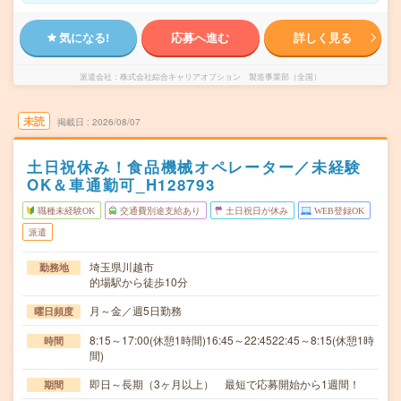
気になる!
応募へ進む
詳しく見る
派遣会社
株式会社綜合キャリアオプション 製造事業部（全国）
未読
掲載日
2026/08/07
土日祝休み！食品機械オペレーター／未経験
OK＆車通勤可_H128793
職種未経験OK
交通費別途支給あり
土日祝日が休み
WEB登録OK
派遣
埼玉県川越市
勤務地
的場駅から徒歩10分
月～金／週5日勤務
曜日頻度
8:15～17:00(休憩1時間)16:45～22:4522:45～8:15(休憩1時
時間
間)
即日～長期（3ヶ月以上） 最短で応募開始から1週間！
期間