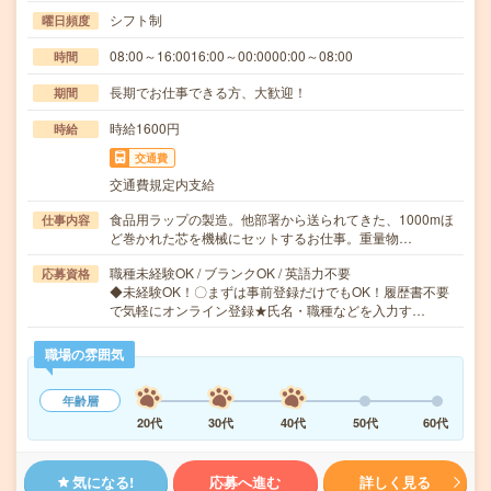
シフト制
曜日頻度
08:00～16:0016:00～00:0000:00～08:00
時間
長期でお仕事できる方、大歓迎！
期間
時給1600円
時給
交通費
交通費規定内支給
食品用ラップの製造。他部署から送られてきた、1000mほ
仕事内容
ど巻かれた芯を機械にセットするお仕事。重量物…
職種未経験OK / ブランクOK / 英語力不要
応募資格
◆未経験OK！〇まずは事前登録だけでもOK！履歴書不要
で気軽にオンライン登録★氏名・職種などを入力す…
職場の雰囲気
年齢層
20代
30代
40代
50代
60代
気になる!
応募へ進む
詳しく見る