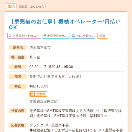
未読
掲載日
2026/08/07
【寮完備のお仕事】機械オペレーター/日払い
OK
交通費別途支給あり
土日祝日が休み
WEB登録OK
派遣
埼玉県本庄市
勤務地
月～金
曜日頻度
08:30～17:1520:45～05:30
時間
長期でお仕事できる方、大歓迎！
期間
時給1600円
時給
交通費
交通費規定内支給
電子基板のSMT基板実装経験ある方活躍中！【取扱製品詳
仕事内容
細】電子基板、SMT基板実装≪待遇・福利厚生≫…
ブランクOK / 英語力不要
応募資格
◆経験者歓迎！〇まずは事前登録だけでもOK！履歴書不要