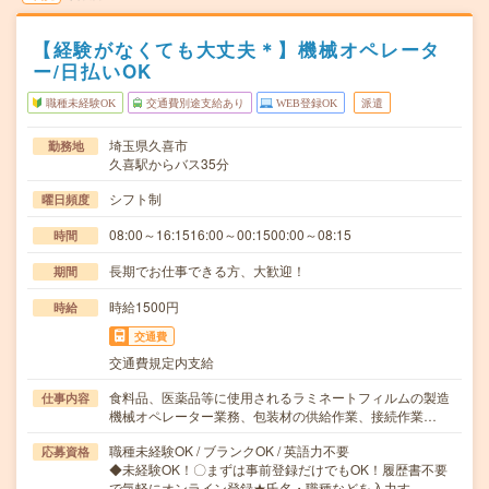
【経験がなくても大丈夫＊】機械オペレータ
ー/日払いOK
職種未経験OK
交通費別途支給あり
WEB登録OK
派遣
埼玉県久喜市
勤務地
久喜駅からバス35分
シフト制
曜日頻度
08:00～16:1516:00～00:1500:00～08:15
時間
長期でお仕事できる方、大歓迎！
期間
時給1500円
時給
交通費
交通費規定内支給
食料品、医薬品等に使用されるラミネートフィルムの製造
仕事内容
機械オペレーター業務、包装材の供給作業、接続作業…
職種未経験OK / ブランクOK / 英語力不要
応募資格
◆未経験OK！〇まずは事前登録だけでもOK！履歴書不要
で気軽にオンライン登録★氏名・職種などを入力す…