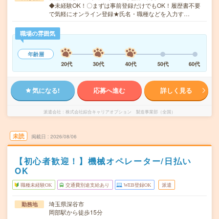
◆未経験OK！〇まずは事前登録だけでもOK！履歴書不要
で気軽にオンライン登録★氏名・職種などを入力す…
職場の雰囲気
年齢層
20代
30代
40代
50代
60代
気になる!
応募へ進む
詳しく見る
派遣会社
株式会社綜合キャリアオプション 製造事業部（全国）
未読
掲載日
2026/08/06
【初心者歓迎！】機械オペレーター/日払い
OK
職種未経験OK
交通費別途支給あり
WEB登録OK
派遣
埼玉県深谷市
勤務地
岡部駅から徒歩15分