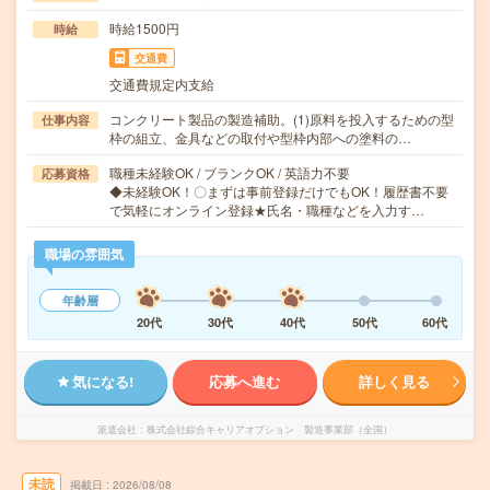
時給1500円
時給
交通費
交通費規定内支給
コンクリート製品の製造補助。(1)原料を投入するための型
仕事内容
枠の組立、金具などの取付や型枠内部への塗料の…
職種未経験OK / ブランクOK / 英語力不要
応募資格
◆未経験OK！〇まずは事前登録だけでもOK！履歴書不要
で気軽にオンライン登録★氏名・職種などを入力す…
職場の雰囲気
年齢層
20代
30代
40代
50代
60代
気になる!
応募へ進む
詳しく見る
派遣会社
株式会社綜合キャリアオプション 製造事業部（全国）
未読
掲載日
2026/08/08