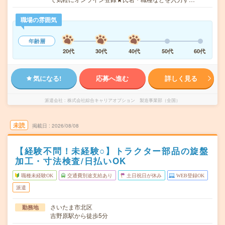
職場の雰囲気
年齢層
20代
30代
40代
50代
60代
気になる!
応募へ進む
詳しく見る
派遣会社
株式会社綜合キャリアオプション 製造事業部（全国）
未読
掲載日
2026/08/08
【経験不問！未経験○】トラクター部品の旋盤
加工・寸法検査/日払いOK
職種未経験OK
交通費別途支給あり
土日祝日が休み
WEB登録OK
派遣
さいたま市北区
勤務地
吉野原駅から徒歩5分