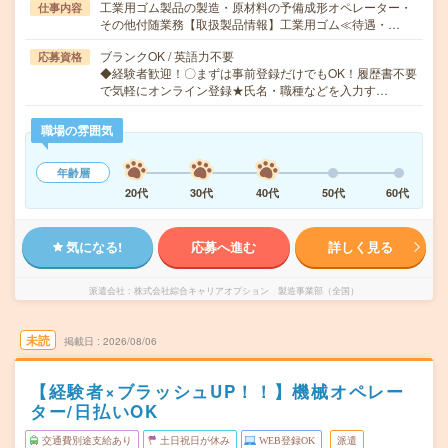
工業用ゴム製品の製造・原材料の予備成形オペレーター・
仕事内容
その他付随業務【取扱製品情報】工業用ゴム≪待遇・…
ブランクOK / 英語力不要
応募資格
◆経験者歓迎！〇まずは事前登録だけでもOK！履歴書不要
で気軽にオンライン登録★氏名・職種などを入力す…
職場の雰囲気
年齢層
20代
30代
40代
50代
60代
気になる!
応募へ進む
詳しく見る
派遣会社
株式会社綜合キャリアオプション 製造事業部（全国）
未読
掲載日
2026/08/06
【経験者×ブラッシュUP！！】機械オペレー
ター/日払いOK
交通費別途支給あり
土日祝日が休み
WEB登録OK
派遣