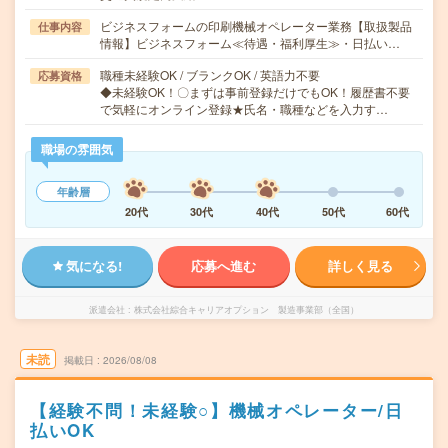
ビジネスフォームの印刷機械オペレーター業務【取扱製品
仕事内容
情報】ビジネスフォーム≪待遇・福利厚生≫・日払い…
職種未経験OK / ブランクOK / 英語力不要
応募資格
◆未経験OK！〇まずは事前登録だけでもOK！履歴書不要
で気軽にオンライン登録★氏名・職種などを入力す…
職場の雰囲気
年齢層
20代
30代
40代
50代
60代
気になる!
応募へ進む
詳しく見る
派遣会社
株式会社綜合キャリアオプション 製造事業部（全国）
未読
掲載日
2026/08/08
【経験不問！未経験○】機械オペレーター/日
払いOK