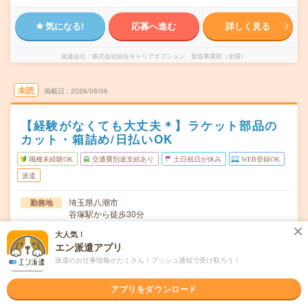
気になる!
応募へ進む
詳しく見る
派遣会社
株式会社綜合キャリアオプション 製造事業部（全国）
未読
掲載日
2026/08/06
【経験がなくても大丈夫＊】ラケット部品の
カット・箱詰め/日払いOK
職種未経験OK
交通費別途支給あり
土日祝日が休み
WEB登録OK
派遣
埼玉県八潮市
勤務地
谷塚駅から徒歩30分
大人気！
月～金
曜日頻度
エン派遣アプリ
12:25～21:00
時間
派遣のお仕事情報がたくさん！プッシュ通知で受け取ろう！
長期でお仕事できる方、大歓迎！
期間
アプリをダウンロード
時給1700円
時給