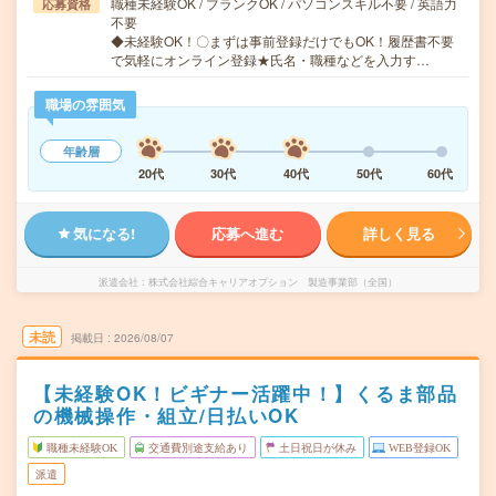
職種未経験OK / ブランクOK / パソコンスキル不要 / 英語力
応募資格
不要
◆未経験OK！〇まずは事前登録だけでもOK！履歴書不要
で気軽にオンライン登録★氏名・職種などを入力す…
職場の雰囲気
年齢層
20代
30代
40代
50代
60代
気になる!
応募へ進む
詳しく見る
派遣会社
株式会社綜合キャリアオプション 製造事業部（全国）
未読
掲載日
2026/08/07
【未経験OK！ビギナー活躍中！】くるま部品
の機械操作・組立/日払いOK
職種未経験OK
交通費別途支給あり
土日祝日が休み
WEB登録OK
派遣