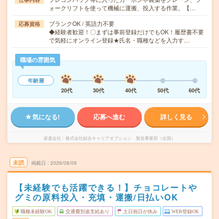
ォークリフトを使って機械に運搬、投入する作業。【…
ブランクOK / 英語力不要
応募資格
◆経験者歓迎！〇まずは事前登録だけでもOK！履歴書不要
で気軽にオンライン登録★氏名・職種などを入力す…
職場の雰囲気
年齢層
20代
30代
40代
50代
60代
気になる!
応募へ進む
詳しく見る
派遣会社
株式会社綜合キャリアオプション 製造事業部（全国）
未読
掲載日
2026/08/09
【未経験でも活躍できる！】チョコレートや
グミの原料投入・充填・運搬/日払いOK
職種未経験OK
交通費別途支給あり
土日祝日が休み
WEB登録OK