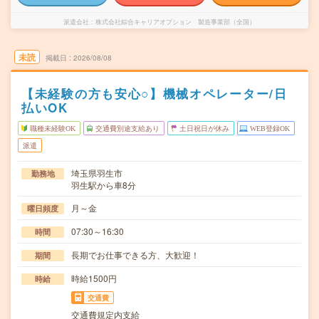
派遣会社
株式会社綜合キャリアオプション 製造事業部（全国）
未読
掲載日
2026/08/08
【未経験の方も安心○】機械オペレーター/日
払いOK
職種未経験OK
交通費別途支給あり
土日祝日が休み
WEB登録OK
派遣
埼玉県羽生市
勤務地
羽生駅から車8分
月～金
曜日頻度
07:30～16:30
時間
長期でお仕事できる方、大歓迎！
期間
時給1500円
時給
交通費
交通費規定内支給