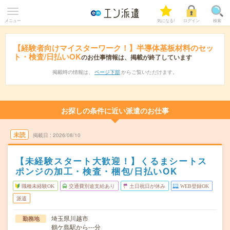
メニュー
気になる!
ログイン
検索
【経験者向けマイスターワーク！】半導体基板材料のセッ
ト・検査/日払いOK
のお仕事情報は、掲載が終了しています
掲載時の情報は、
ページ下部
からご覧いただけます。
お探しの条件に近い派遣のお仕事
未読
掲載日
2026/08/10
【未経験スタート大歓迎！】くるまシートス
ポンジの加工・検査・梱包/日払いOK
職種未経験OK
交通費別途支給あり
土日祝日が休み
WEB登録OK
派遣
埼玉県川越市
勤務地
鶴ケ島駅から---分