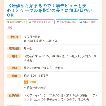
《研修から始まるので工場デビューも安
心！》ケーブルを指定の長さに加工/日払い
OK
職種未経験OK
交通費別途支給あり
土日祝日が休み
WEB登録OK
派遣
埼玉県行田市
勤務地
吹上(埼玉県)駅から車15分
月～金
曜日頻度
(2交替)8:30～17:15、20:30～翌5:15※最大1ヶ月間の日勤
時間
研修あり
長期でお仕事できる方、大歓迎！
期間
時給1500～1875円
時給
交通費
交通費規定内支給
《光ファイバーケーブルの製造》加工:銅線に樹脂コーティ
仕事内容
ングされたものが機械から出てくるので、指定の長…