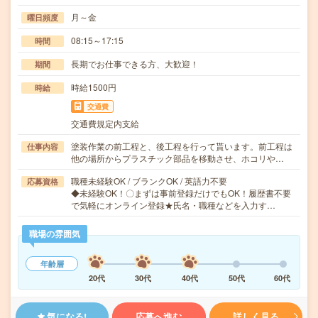
月～金
曜日頻度
08:15～17:15
時間
長期でお仕事できる方、大歓迎！
期間
時給1500円
時給
交通費
交通費規定内支給
塗装作業の前工程と、後工程を行って貰います。前工程は
仕事内容
他の場所からプラスチック部品を移動させ、ホコリや…
職種未経験OK / ブランクOK / 英語力不要
応募資格
◆未経験OK！〇まずは事前登録だけでもOK！履歴書不要
で気軽にオンライン登録★氏名・職種などを入力す…
職場の雰囲気
年齢層
20代
30代
40代
50代
60代
気になる!
応募へ進む
詳しく見る