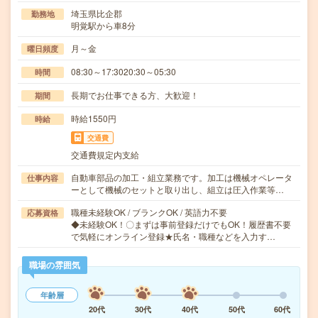
埼玉県比企郡
勤務地
明覚駅から車8分
月～金
曜日頻度
08:30～17:3020:30～05:30
時間
長期でお仕事できる方、大歓迎！
期間
時給1550円
時給
交通費
交通費規定内支給
自動車部品の加工・組立業務です。加工は機械オペレータ
仕事内容
ーとして機械のセットと取り出し、組立は圧入作業等…
職種未経験OK / ブランクOK / 英語力不要
応募資格
◆未経験OK！〇まずは事前登録だけでもOK！履歴書不要
で気軽にオンライン登録★氏名・職種などを入力す…
職場の雰囲気
年齢層
20代
30代
40代
50代
60代