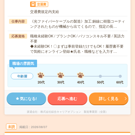
交通費
交通費規定内支給
《光ファイバーケーブルの製造》加工:銅線に樹脂コーティ
仕事内容
ングされたものが機械から出てくるので、指定の長…
職種未経験OK / ブランクOK / パソコンスキル不要 / 英語力
応募資格
不要
◆未経験OK！〇まずは事前登録だけでもOK！履歴書不要
で気軽にオンライン登録★氏名・職種などを入力す…
職場の雰囲気
年齢層
20代
30代
40代
50代
60代
気になる!
応募へ進む
詳しく見る
派遣会社
株式会社綜合キャリアオプション 製造事業部（全国）
未読
掲載日
2026/08/07