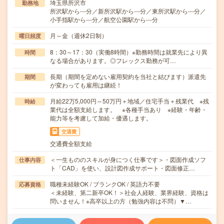
埼玉県所沢市
勤務地
所沢駅から---分／新所沢駅から---分／東所沢駅から---分／
小手指駅から---分／航空公園駅から---分
月～金（週休2日制）
曜日頻度
8：30～17：30（実働8時間）※勤務時間は就業先により異
時間
なる場合があります。◎フレックス勤務が可…
長期（期間を定めない雇用契約を当社と結びます）派遣先
期間
が変わっても雇用は継続！
月給22万5,000円～50万円＋地域／住宅手当＋残業代 ※残
時給
業代は全額支給します。 ※各種手当あり ※経験・年齢・
能力等を考慮して加給・優遇します。
交通費
交通費全額支給
＜一生もののスキルが身につく仕事です＞・図面作成ソフ
仕事内容
ト「CAD」を使い、設計図作成サポート・図面修正…
職種未経験OK / ブランクOK / 英語力不要
応募資格
＜未経験、第二新卒OK！＞社会人経験、業界経験、資格は
問いません！※高卒以上の方（勉強内容は不問）▼…