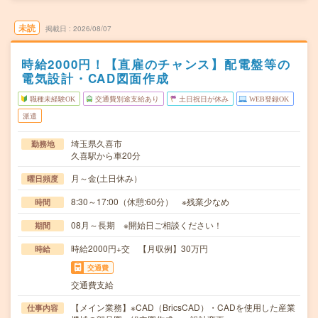
未読
掲載日
2026/08/07
時給2000円！【直雇のチャンス】配電盤等の
電気設計・CAD図面作成
職種未経験OK
交通費別途支給あり
土日祝日が休み
WEB登録OK
派遣
埼玉県久喜市
勤務地
久喜駅から車20分
月～金(土日休み）
曜日頻度
8:30～17:00（休憩:60分） ※残業少なめ
時間
08月～長期 ※開始日ご相談ください！
期間
時給2000円+交 【月収例】30万円
時給
交通費
交通費支給
【メイン業務】※CAD（BricsCAD）・CADを使用した産業
仕事内容