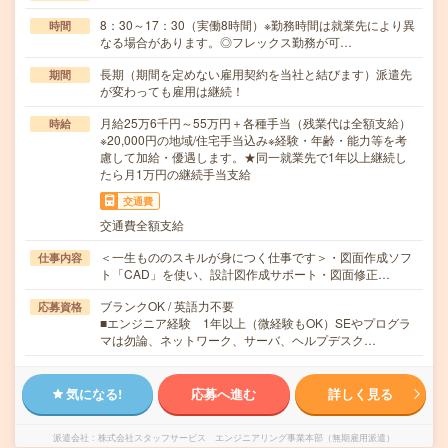
8：30～17：30（実働8時間）※勤務時間は就業先により異
時間
なる場合があります。◎フレックス勤務が可…
長期（期間を定めない雇用契約を当社と結びます）派遣先
期間
が変わっても雇用は継続！
月給25万6千円～55万円＋各種手当（残業代は全額支給）
時給
※20,000円の地域/住宅手当込み※経験・年齢・能力等を考
慮して加給・優遇します。★同一就業先で1年以上継続し
たら月1万円の継続手当支給
交通費
交通費全額支給
＜一生もののスキルが身につく仕事です＞・図面作成ソフ
仕事内容
ト「CAD」を使い、設計図作成サポート・図面修正…
ブランクOK / 英語力不要
応募資格
■エンジニア経験 1年以上（微経験もOK）SEやプログラ
マは勿論、ネットワーク、サーバ、ヘルプデスク…
気になる!
応募へ進む
詳しく見る
派遣会社
株式会社スタッフサービス エンジニアリング事業本部（無期雇用派遣）