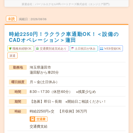
派遣会社
パーソルエクセルHRパートナーズ株式会社（エンジニア部門）
未読
掲載日
2026/08/06
時給2250円！ラクラク車通勤OK！＜設備の
CADオペレーション＞蓮田
職種未経験OK
交通費別途支給あり
土日祝日が休み
WEB登録OK
派遣
埼玉県蓮田市
勤務地
蓮田駅から車20分
月～金(土日休み）
曜日頻度
8:30～17:30（休憩:60分） ※残業少なめ
時間
【急募】即日～長期 ※開始日ご相談ください！
期間
時給2250円+交 【月収例】36万円
時給
交通費
交通費支給