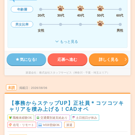
年齢層
20代
30代
40代
50代
60代
男女比率
女性
男性
もっと見る
気になる!
応募へ進む
詳しく見る
派遣会社
株式会社スタッフサービス（神奈川・千葉・埼玉エリア）
未読
掲載日
2026/08/06
【事務からステップUP】正社員＊コツコツキ
ャリアを積み上げる！CADオペ
職種未経験OK
交通費別途支給あり
土日祝日が休み
在宅・リモート
WEB登録OK
派遣