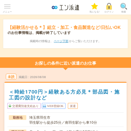
メニュー
気になる!
ログイン
検索
【経験活かせる＊】組立・加工・食品製造など/日払いOK
のお仕事情報は、掲載が終了しています
掲載時の情報は、
ページ下部
からご覧いただけます。
お探しの条件に近い派遣のお仕事
未読
掲載日
2026/08/08
＜時給1700円＞経験ある方必見＊部品図・施
工図の設計など
交通費別途支給あり
WEB登録OK
派遣
埼玉県羽生市
勤務地
羽生駅から徒歩25分／南羽生駅から車10分