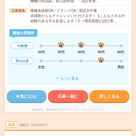
機械の部品図・組立図作成 ・設計変更…
職種未経験OK / ブランクOK / 英語力不要
応募資格
未経験からもチャレンジいただけます！【こんなスキルや
経験のある方を歓迎します！】 ○電気図面の設計業…
職場の雰囲気
年齢層
20代
30代
40代
50代
60代
男女比率
女性
男性
もっと見る
気になる!
応募へ進む
詳しく見る
派遣会社
株式会社スタッフサービス・エンジニアリング
未読
掲載日
2026/08/07