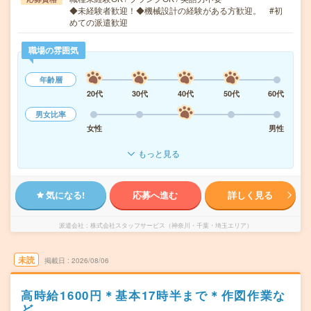
◆未経験者歓迎！◆機械設計の経験がある方歓迎。 #初
めての派遣歓迎
職場の雰囲気
年齢層
20代
30代
40代
50代
60代
男女比率
女性
男性
もっと見る
気になる!
応募へ進む
詳しく見る
派遣会社
株式会社スタッフサービス（神奈川・千葉・埼玉エリア）
未読
掲載日
2026/08/06
高時給1600円＊基本17時半まで＊作図作業な
ど