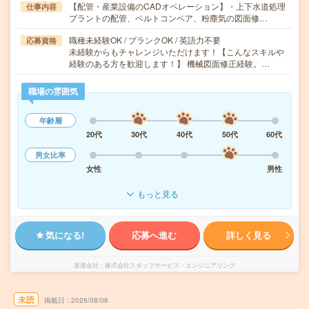
【配管・産業設備のCADオペレーション】・上下水道処理
仕事内容
プラントの配管、ベルトコンベア、粉塵気の図面修…
職種未経験OK / ブランクOK / 英語力不要
応募資格
未経験からもチャレンジいただけます！【こんなスキルや
経験のある方を歓迎します！】 機械図面修正経験。…
職場の雰囲気
年齢層
20代
30代
40代
50代
60代
男女比率
女性
男性
もっと見る
気になる!
応募へ進む
詳しく見る
派遣会社
株式会社スタッフサービス・エンジニアリング
未読
掲載日
2026/08/06