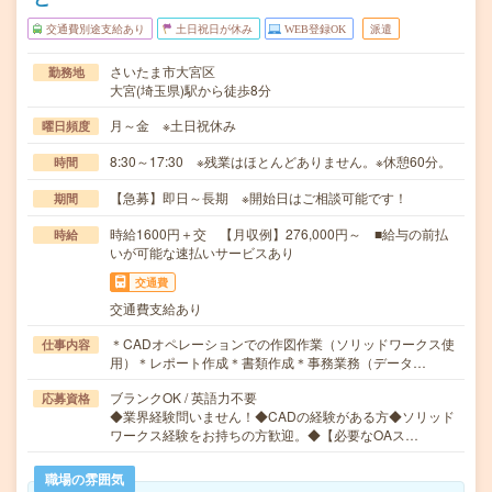
交通費別途支給あり
土日祝日が休み
WEB登録OK
派遣
さいたま市大宮区
勤務地
大宮(埼玉県)駅から徒歩8分
月～金 ※土日祝休み
曜日頻度
8:30～17:30 ※残業はほとんどありません。※休憩60分。
時間
【急募】即日～長期 ※開始日はご相談可能です！
期間
時給1600円＋交 【月収例】276,000円～ ■給与の前払
時給
いが可能な速払いサービスあり
交通費
交通費支給あり
＊CADオペレーションでの作図作業（ソリッドワークス使
仕事内容
用）＊レポート作成＊書類作成＊事務業務（データ…
ブランクOK / 英語力不要
応募資格
◆業界経験問いません！◆CADの経験がある方◆ソリッド
ワークス経験をお持ちの方歓迎。◆【必要なOAス…
職場の雰囲気