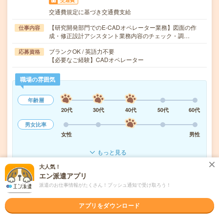
交通費
交通費規定に基づき交通費支給
【研究開発部門でのE-CADオペレーター業務】図面の作
仕事内容
成・修正設計アシスタント業務内容のチェック・調…
ブランクOK / 英語力不要
応募資格
【必要なご経験】CADオペレーター
職場の雰囲気
年齢層
20代
30代
40代
50代
60代
男女比率
女性
男性
もっと見る
大人気！
エン派遣アプリ
気になる!
応募へ進む
詳しく見る
派遣のお仕事情報がたくさん！プッシュ通知で受け取ろう！
派遣会社
株式会社パソナ
アプリをダウンロード