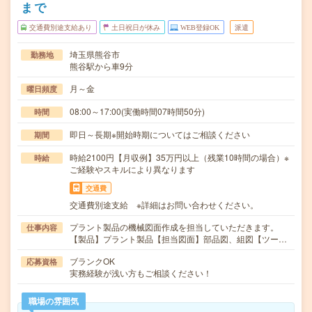
まで
交通費別途支給あり
土日祝日が休み
WEB登録OK
派遣
埼玉県熊谷市
勤務地
熊谷駅から車9分
月～金
曜日頻度
08:00～17:00(実働時間07時間50分)
時間
即日～長期※開始時期についてはご相談ください
期間
時給2100円【月収例】35万円以上（残業10時間の場合）※
時給
ご経験やスキルにより異なります
交通費
交通費別途支給 ※詳細はお問い合わせください。
プラント製品の機械図面作成を担当していただきます。
仕事内容
【製品】プラント製品【担当図面】部品図、組図【ツー…
ブランクOK
応募資格
実務経験が浅い方もご相談ください！
職場の雰囲気