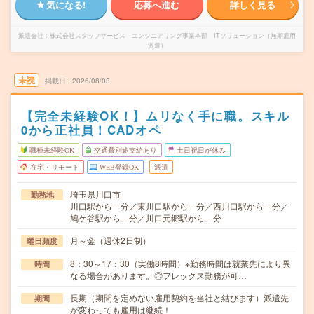
気になる!
応募へ進む
詳しく見る
派遣会社
株式会社スタッフサービス エンジニアリング事業本部 ITソリューション（無期雇用
派遣）
未読
掲載日
2026/08/03
【完全未経験OK！】ムリなく手に職。スキル
0から正社員！CADオペ
職種未経験OK
交通費別途支給あり
土日祝日が休み
在宅・リモート
WEB登録OK
派遣
埼玉県川口市
勤務地
川口駅から---分／東川口駅から---分／西川口駅から---分／
鳩ケ谷駅から---分／川口元郷駅から---分
月～金（週休2日制）
曜日頻度
8：30～17：30（実働8時間）※勤務時間は就業先により異
時間
なる場合があります。◎フレックス勤務が可…
長期（期間を定めない雇用契約を当社と結びます）派遣先
期間
が変わっても雇用は継続！