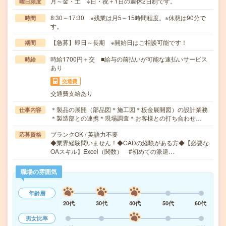
月～金・土 ※日・祝＋1日の週休2日制です。
曜日頻度
8:30～17:30 ※残業は月5～15時間程度。※休憩は90分で
時間
す。
【急募】即日～長期 ※開始日はご相談可能です！
期間
時給1700円＋交 ■給与の前払いが可能な速払いサービス
時給
あり
交通費
交通費支給あり
＊製品の展開（部品図＊施工図＊板金展開図）の設計業務
仕事内容
＊製造部との連携＊現場調査＊お客様との打ち合わせ…
ブランクOK / 英語力不要
応募資格
◆業界経験問いません！◆CADの経験がある方◆【必要な
OAスキル】Excel（関数） #初めての派遣…
職場の雰囲気
年齢層
20代
30代
40代
50代
60代
男女比率