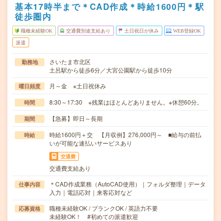
基本17時半まで＊CAD作成＊時給1600円＊駅
徒歩圏内
職種未経験OK
交通費別途支給あり
土日祝日が休み
WEB登録OK
派遣
さいたま市北区
勤務地
土呂駅から徒歩6分／大宮公園駅から徒歩10分
月～金 ※土日祝休み
曜日頻度
8:30～17:30 ※残業はほとんどありません。※休憩60分。
時間
【急募】即日～長期
期間
時給1600円＋交 【月収例】276,000円～ ■給与の前払
時給
いが可能な速払いサービスあり
交通費
交通費支給あり
＊CAD作成業務（AutoCAD使用）｜フォルダ整理｜データ
仕事内容
入力｜電話応対｜来客応対など
職種未経験OK / ブランクOK / 英語力不要
応募資格
未経験OK！ #初めての派遣歓迎