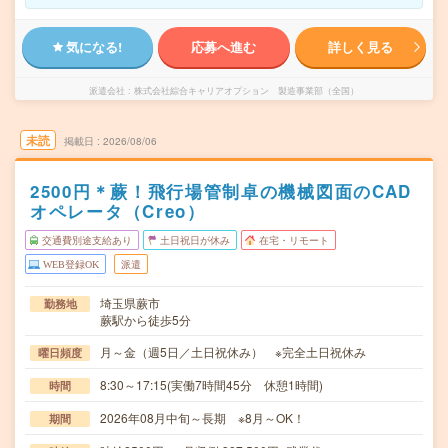
気になる!
応募へ進む
詳しく見る
派遣会社
株式会社綜合キャリアオプション 製造事業部（全国）
未読
掲載日
2026/08/06
2500円＊蕨！飛行場管制卓の機械図面のCAD
オペレータ（Creo）
交通費別途支給あり
土日祝日が休み
在宅・リモート
WEB登録OK
派遣
埼玉県蕨市
勤務地
蕨駅から徒歩5分
月～金（週5日／土日祝休み） ※完全土日祝休み
曜日頻度
8:30～17:15(実働7時間45分 休憩1時間)
時間
2026年08月中旬～長期 ※8月～OK！
期間