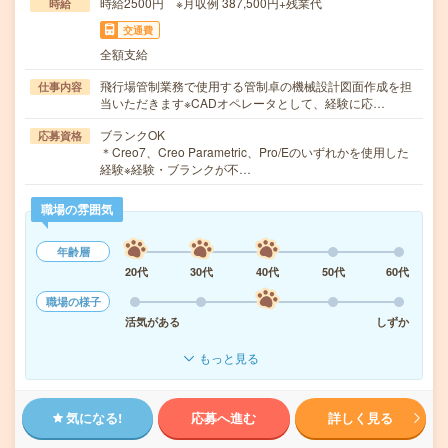
時給2500円 ※月収例 387,500円+残業代
時給
交通費
全額支給
飛行場管制業務で使用する管制卓の機械設計図面作成を担
仕事内容
当いただきます※CADオペレータとして、経験に応…
ブランクOK
応募資格
＊Creo7、Creo Parametric、Pro/Eのいずれかを使用した
経験※経験・ブランクが不…
職場の雰囲気
年齢層
20代
30代
40代
50代
60代
職場の様子
活気がある
しずか
もっと見る
気になる!
応募へ進む
詳しく見る