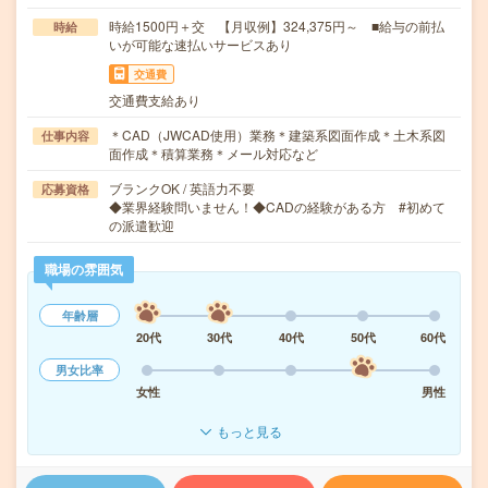
時給1500円＋交 【月収例】324,375円～ ■給与の前払
時給
いが可能な速払いサービスあり
交通費
交通費支給あり
＊CAD（JWCAD使用）業務＊建築系図面作成＊土木系図
仕事内容
面作成＊積算業務＊メール対応など
ブランクOK / 英語力不要
応募資格
◆業界経験問いません！◆CADの経験がある方 #初めて
の派遣歓迎
職場の雰囲気
年齢層
20代
30代
40代
50代
60代
男女比率
女性
男性
もっと見る