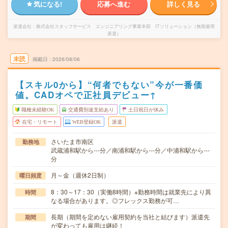
気になる!
応募へ進む
詳しく見る
派遣会社
株式会社スタッフサービス エンジニアリング事業本部 ITソリューション（無期雇用
派遣）
未読
掲載日
2026/08/06
【スキル0から】“何者でもない”今が一番価
値。CADオペで正社員デビュー↑
職種未経験OK
交通費別途支給あり
土日祝日が休み
在宅・リモート
WEB登録OK
派遣
さいたま市南区
勤務地
武蔵浦和駅から---分／南浦和駅から---分／中浦和駅から---
分
月～金（週休2日制）
曜日頻度
8：30～17：30（実働8時間）※勤務時間は就業先により異
時間
なる場合があります。◎フレックス勤務が可…
長期（期間を定めない雇用契約を当社と結びます）派遣先
期間
が変わっても雇用は継続！