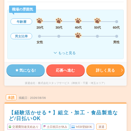
職場の雰囲気
年齢層
20代
30代
40代
50代
60代
男女比率
女性
男性
もっと見る
気になる!
応募へ進む
詳しく見る
派遣会社
株式会社スタッフサービス（神奈川・千葉・埼玉エリア）
未読
掲載日
2026/08/06
【経験活かせる＊】組立・加工・食品製造な
ど/日払いOK
交通費別途支給あり
土日祝日が休み
WEB登録OK
派遣