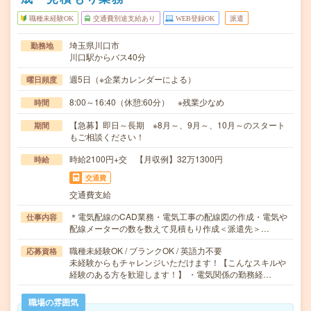
職種未経験OK
交通費別途支給あり
WEB登録OK
派遣
埼玉県川口市
勤務地
川口駅からバス40分
週5日（※企業カレンダーによる）
曜日頻度
8:00～16:40（休憩:60分） ※残業少なめ
時間
【急募】即日～長期 ※8月～、9月～、10月～のスタート
期間
もご相談ください！
時給2100円+交 【月収例】32万1300円
時給
交通費
交通費支給
＊電気配線のCAD業務・電気工事の配線図の作成・電気や
仕事内容
配線メーターの数を数えて見積もり作成＜派遣先＞…
職種未経験OK / ブランクOK / 英語力不要
応募資格
未経験からもチャレンジいただけます！【こんなスキルや
経験のある方を歓迎します！】 ・電気関係の勤務経…
職場の雰囲気