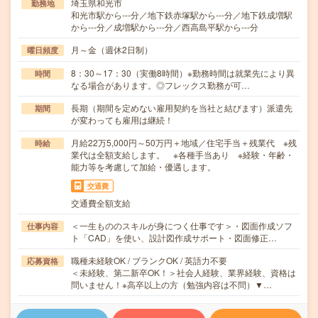
埼玉県和光市
勤務地
和光市駅から---分／地下鉄赤塚駅から---分／地下鉄成増駅
から---分／成増駅から---分／西高島平駅から---分
月～金（週休2日制）
曜日頻度
8：30～17：30（実働8時間）※勤務時間は就業先により異
時間
なる場合があります。◎フレックス勤務が可…
長期（期間を定めない雇用契約を当社と結びます）派遣先
期間
が変わっても雇用は継続！
月給22万5,000円～50万円＋地域／住宅手当＋残業代 ※残
時給
業代は全額支給します。 ※各種手当あり ※経験・年齢・
能力等を考慮して加給・優遇します。
交通費
交通費全額支給
＜一生もののスキルが身につく仕事です＞・図面作成ソフ
仕事内容
ト「CAD」を使い、設計図作成サポート・図面修正…
職種未経験OK / ブランクOK / 英語力不要
応募資格
＜未経験、第二新卒OK！＞社会人経験、業界経験、資格は
問いません！※高卒以上の方（勉強内容は不問）▼…