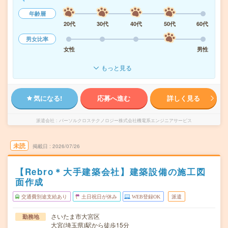
年齢層
20代
30代
40代
50代
60代
男女比率
女性
男性
もっと見る
気になる!
応募へ進む
詳しく見る
派遣会社
パーソルクロステクノロジー株式会社機電系エンジニアサービス
未読
掲載日
2026/07/26
【Rebro＊大手建築会社】建築設備の施工図
面作成
交通費別途支給あり
土日祝日が休み
WEB登録OK
派遣
さいたま市大宮区
勤務地
大宮(埼玉県)駅から徒歩15分