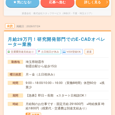
気になる!
応募へ進む
詳しく見る
派遣会社
株式会社スタッフサービス（神奈川・千葉・埼玉エリア）
未読
掲載日
2026/07/24
月給29万円！研究開発部門でのE-CADオペレ
ーター業務
交通費別途支給あり
土日祝日が休み
WEB登録OK
派遣
埼玉県朝霞市
勤務地
朝霞台駅から徒歩15分
月～金（土日祝休み）
曜日頻度
9:00～18:00/10:00～16:00 （実働8時間）休憩60分 ※残
時間
業少
【急募】即日～長期 ※スタート日相談OK！
期間
月給制のお仕事です：固定月給 291600円 ※時給換算 時
時給
給1800円（残業代・交通費は別途支給あり）