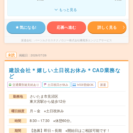
もっと見る
気になる!
応募へ進む
詳しく見る
派遣会社
パーソルクロステクノロジー株式会社機電系エンジニアサービス
未読
掲載日
2026/07/26
建設会社＊嬉しい土日祝お休み＊CAD業務な
ど
交通費別途支給あり
土日祝日が休み
WEB登録OK
派遣
さいたま市見沼区
勤務地
東大宮駅から徒歩12分
月～金 ※土日祝休み
曜日頻度
8:30～17:30 ※休憩60分。
時間
【急募】即日～長期 ※開始日はご相談可能です！
期間