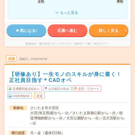
女性
男性
もっと見る
気になる!
応募へ進む
詳しく見る
派遣会社
株式会社スタッフサービス（神奈川・千葉・埼玉エリア）
未読
掲載日
2026/08/08
【研修あり】一生モノのスキルが身に着く！
正社員目指す＊CADオペ
交通費別途支給あり
土日祝日が休み
在宅・リモート
WEB登録OK
派遣
さいたま市大宮区
勤務地
大宮(埼玉県)駅から---分／さいたま新都心駅から---分／鉄
道博物館駅から---分／大宮公園駅から---分／北大宮駅から-
--分
月～金（週休2日制）
曜日頻度