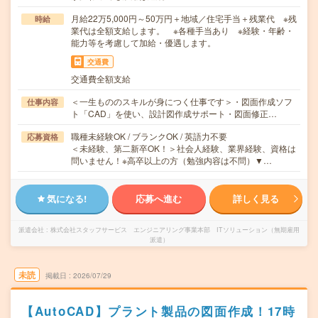
月給22万5,000円～50万円＋地域／住宅手当＋残業代 ※残
時給
業代は全額支給します。 ※各種手当あり ※経験・年齢・
能力等を考慮して加給・優遇します。
交通費
交通費全額支給
＜一生もののスキルが身につく仕事です＞・図面作成ソフ
仕事内容
ト「CAD」を使い、設計図作成サポート・図面修正…
職種未経験OK / ブランクOK / 英語力不要
応募資格
＜未経験、第二新卒OK！＞社会人経験、業界経験、資格は
問いません！※高卒以上の方（勉強内容は不問）▼…
気になる!
応募へ進む
詳しく見る
派遣会社
株式会社スタッフサービス エンジニアリング事業本部 ITソリューション（無期雇用
派遣）
未読
掲載日
2026/07/29
【AutoCAD】プラント製品の図面作成！17時