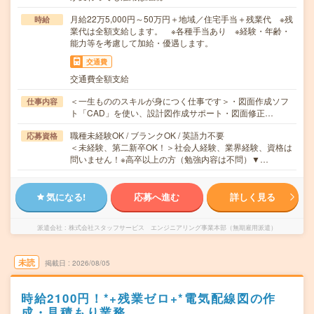
月給22万5,000円～50万円＋地域／住宅手当＋残業代 ※残
時給
業代は全額支給します。 ※各種手当あり ※経験・年齢・
能力等を考慮して加給・優遇します。
交通費
交通費全額支給
＜一生もののスキルが身につく仕事です＞・図面作成ソフ
仕事内容
ト「CAD」を使い、設計図作成サポート・図面修正…
職種未経験OK / ブランクOK / 英語力不要
応募資格
＜未経験、第二新卒OK！＞社会人経験、業界経験、資格は
問いません！※高卒以上の方（勉強内容は不問）▼…
気になる!
応募へ進む
詳しく見る
派遣会社
株式会社スタッフサービス エンジニアリング事業本部（無期雇用派遣）
未読
掲載日
2026/08/05
時給2100円！*+残業ゼロ+*電気配線図の作
成・見積もり業務