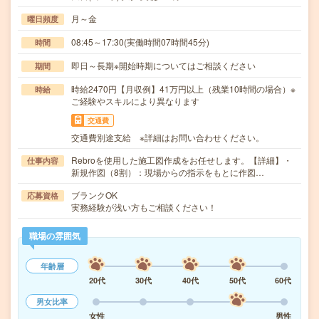
月～金
曜日頻度
08:45～17:30(実働時間07時間45分)
時間
即日～長期※開始時期についてはご相談ください
期間
時給2470円【月収例】41万円以上（残業10時間の場合）※
時給
ご経験やスキルにより異なります
交通費
交通費別途支給 ※詳細はお問い合わせください。
Rebroを使用した施工図作成をお任せします。【詳細】・
仕事内容
新規作図（8割）：現場からの指示をもとに作図…
ブランクOK
応募資格
実務経験が浅い方もご相談ください！
職場の雰囲気
年齢層
20代
30代
40代
50代
60代
男女比率
女性
男性