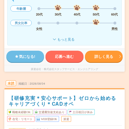
年齢層
20代
30代
40代
50代
60代
男女比率
女性
男性
もっと見る
気になる!
応募へ進む
詳しく見る
派遣会社
株式会社スタッフサービス・エンジニアリング
未読
掲載日
2026/08/04
【研修充実＊安心サポート】ゼロから始める
キャリアづくり＊CADオペ
職種未経験OK
交通費別途支給あり
土日祝日が休み
在宅・リモート
WEB登録OK
派遣