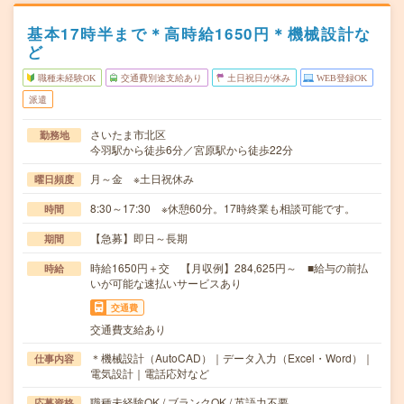
基本17時半まで＊高時給1650円＊機械設計な
ど
職種未経験OK
交通費別途支給あり
土日祝日が休み
WEB登録OK
派遣
さいたま市北区
勤務地
今羽駅から徒歩6分／宮原駅から徒歩22分
月～金 ※土日祝休み
曜日頻度
8:30～17:30 ※休憩60分。17時終業も相談可能です。
時間
【急募】即日～長期
期間
時給1650円＋交 【月収例】284,625円～ ■給与の前払
時給
いが可能な速払いサービスあり
交通費
交通費支給あり
＊機械設計（AutoCAD）｜データ入力（Excel・Word）｜
仕事内容
電気設計｜電話応対など
職種未経験OK / ブランクOK / 英語力不要
応募資格