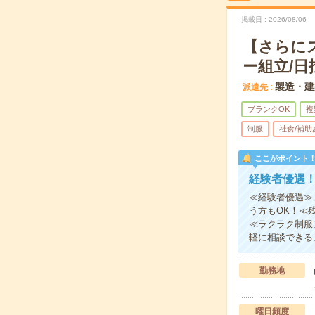
掲載日
2026/08/06
【さらに
ー組立/日
製造・建
派遣先
ブランクOK
複
制服
社食/補助
ここがポイント
経験者優遇
≪経験者優遇≫
う方もOK！≪
≪ラクラク制服
軽に相談できる
勤務地
曜日頻度