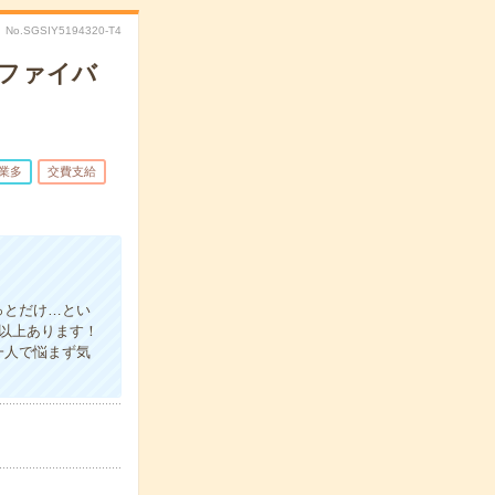
No.SGSIY5194320-T4
ファイバ
業多
交費支給
っとだけ…とい
間以上あります！
一人で悩まず気