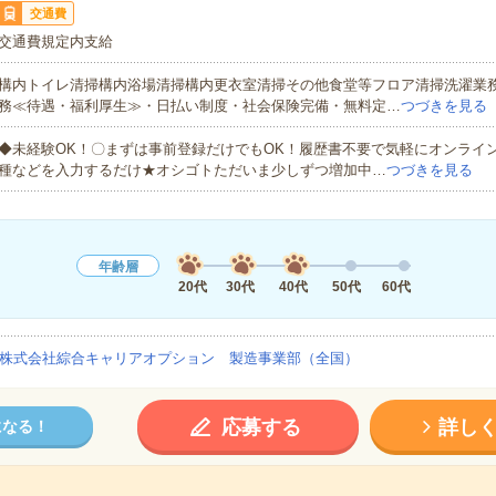
交通費
交通費規定内支給
構内トイレ清掃構内浴場清掃構内更衣室清掃その他食堂等フロア清掃洗濯業
務≪待遇・福利厚生≫・日払い制度・社会保険完備・無料定…
つづきを見る
◆未経験OK！〇まずは事前登録だけでもOK！履歴書不要で気軽にオンライ
種などを入力するだけ★オシゴトただいま少しずつ増加中…
つづきを見る
年齢層
20代
30代
40代
50代
60代
株式会社綜合キャリアオプション 製造事業部（全国）
応募する
詳し
になる！