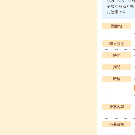
う方もOK！≪
制服があると毎
お仕事です！
勤務地
曜日頻度
時間
期間
時給
仕事内容
応募資格