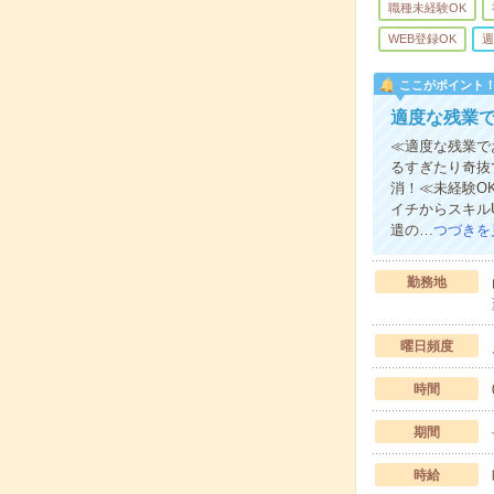
職種未経験OK
WEB登録OK
週
ここがポイント
適度な残業で
≪適度な残業で
るすぎたり奇抜
消！≪未経験O
イチからスキル
遣の…
つづきを
勤務地
曜日頻度
時間
期間
時給