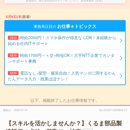
派遣会社
株式会社綜合キャリアオプション 製造事業部（全国）
8月6日(木)
新着!
お仕事
★
トピックス
事務局注目の
時給2000円！スマホ操作が得意ならOK！未経験から
NEW
始める社内ITサポート
時給1700円～＋交×時短OK！大手NTT企業でカンタ
NEW
ンサポート事務
電話なし×髪型・服装自由！人気マンガに関するかん
NEW
たんデータ入力・残業ほぼナシ！
以下、掲載終了したお仕事情報です。
掲載日
2026/07/18
No.SGSIY15200845-T3
【スキルを活かしませんか？】くるま部品製