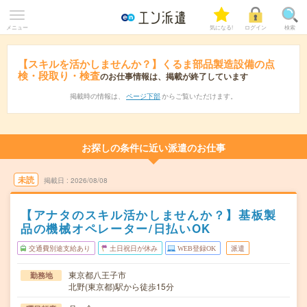
メニュー
気になる!
ログイン
検索
【スキルを活かしませんか？】くるま部品製造設備の点
検・段取り・検査
のお仕事情報は、掲載が終了しています
掲載時の情報は、
ページ下部
からご覧いただけます。
お探しの条件に近い派遣のお仕事
未読
掲載日
2026/08/08
【アナタのスキル活かしませんか？】基板製
品の機械オペレーター/日払いOK
交通費別途支給あり
土日祝日が休み
WEB登録OK
派遣
東京都八王子市
勤務地
北野(東京都)駅から徒歩15分