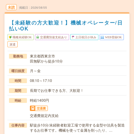
未読
掲載日
2026/08/05
【未経験の方大歓迎！】機械オペレーター/日
払いOK
職種未経験OK
交通費別途支給あり
土日祝日が休み
WEB登録OK
派遣
東京都西東京市
勤務地
田無駅から徒歩10分
月～金
曜日頻度
08:10～17:10
時間
長期でお仕事できる方、大歓迎！
期間
時給1400円
時給
交通費
交通費規定内支給
駅徒歩10分/未経験者歓迎工場で使用する金型や治具を製造
仕事内容
するお仕事です。機械を使って金属を削ったり、…