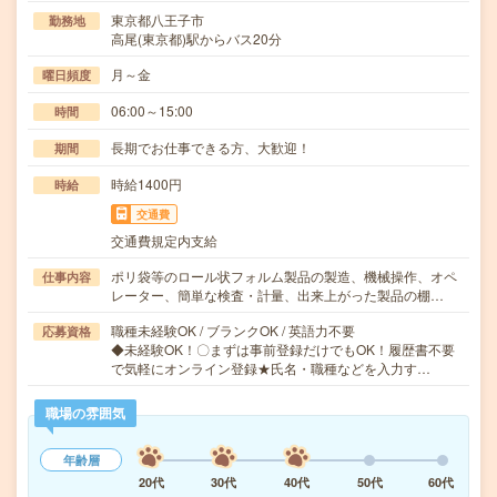
東京都八王子市
勤務地
高尾(東京都)駅からバス20分
月～金
曜日頻度
06:00～15:00
時間
長期でお仕事できる方、大歓迎！
期間
時給1400円
時給
交通費
交通費規定内支給
ポリ袋等のロール状フォルム製品の製造、機械操作、オペ
仕事内容
レーター、簡単な検査・計量、出来上がった製品の棚…
職種未経験OK / ブランクOK / 英語力不要
応募資格
◆未経験OK！〇まずは事前登録だけでもOK！履歴書不要
で気軽にオンライン登録★氏名・職種などを入力す…
職場の雰囲気
年齢層
20代
30代
40代
50代
60代