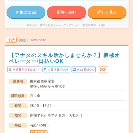
気になる!
応募へ進む
詳しく見る
派遣会社
株式会社綜合キャリアオプション 製造事業部（全国）
未読
掲載日
2026/08/05
【アナタのスキル活かしませんか？】機械オ
ペレーター/日払いOK
交通費別途支給あり
土日祝日が休み
WEB登録OK
派遣
東京都西多摩郡
勤務地
箱根ケ崎駅から車10分
月～金
曜日頻度
08:15～17:20
時間
長期でお仕事できる方、大歓迎！
期間
時給1450円
時給