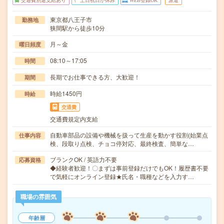
交通費別途支給あり
土日祝日が休み
WEB登録OK
派遣
東京都八王子市
勤務地
狭間駅から徒歩10分
月～金
曜日頻度
08:10～17:05
時間
長期でお仕事できる方、大歓迎！
期間
時給1450円
時給
交通費
交通費規定内支給
自動車部品の設備や機械を扱って生産を動かす役割(始業点
仕事内容
検、段取り点検、チョコ停対応、最終検査、簡単な…
ブランクOK / 英語力不要
応募資格
◆経験者歓迎！〇まずは事前登録だけでもOK！履歴書不要
で気軽にオンライン登録★氏名・職種などを入力す…
職場の雰囲気
年齢層