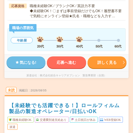
職種未経験OK / ブランクOK / 英語力不要
応募資格
◆未経験OK！〇まずは事前登録だけでもOK！履歴書不要
で気軽にオンライン登録★氏名・職種などを入力す…
職場の雰囲気
年齢層
20代
30代
40代
50代
60代
気になる!
応募へ進む
詳しく見る
派遣会社
株式会社綜合キャリアオプション 製造事業部（全国）
未読
掲載日
2026/08/05
【未経験でも活躍できる！】ロールフィルム
製品の製造オペレーター/日払いOK
職種未経験OK
交通費別途支給あり
土日祝日が休み
WEB登録OK
派遣