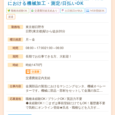
における機械加工・測定/日払いOK
職種未経験OK
交通費別途支給あり
土日祝日が休み
WEB登録OK
派遣
東京都日野市
勤務地
日野(東京都)駅から徒歩20分
月～金
曜日頻度
08:00～17:0021:00～06:00
時間
長期でお仕事できる方、大歓迎！
期間
時給1470円
時給
交通費
交通費規定内支給
金属部品の製造におけるマシニングセンタ、機械オペレー
仕事内容
ターです。機械に部品・部材をセットして金属の加工…
職種未経験OK / ブランクOK / 英語力不要
応募資格
◆未経験OK！〇まずは事前登録だけでもOK！履歴書不要
で気軽にオンライン登録★氏名・職種などを入力す…