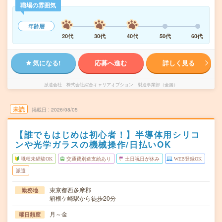
職場の雰囲気
年齢層
20代
30代
40代
50代
60代
気になる!
応募へ進む
詳しく見る
派遣会社
株式会社綜合キャリアオプション 製造事業部（全国）
未読
掲載日
2026/08/05
【誰でもはじめは初心者！】半導体用シリコ
ンや光学ガラスの機械操作/日払いOK
職種未経験OK
交通費別途支給あり
土日祝日が休み
WEB登録OK
派遣
東京都西多摩郡
勤務地
箱根ケ崎駅から徒歩20分
月～金
曜日頻度