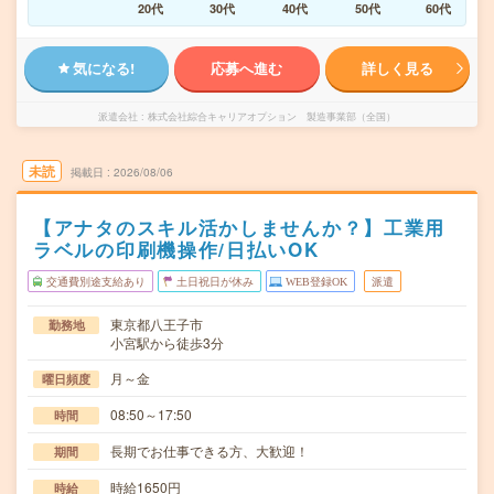
20代
30代
40代
50代
60代
気になる!
応募へ進む
詳しく見る
派遣会社
株式会社綜合キャリアオプション 製造事業部（全国）
未読
掲載日
2026/08/06
【アナタのスキル活かしませんか？】工業用
ラベルの印刷機操作/日払いOK
交通費別途支給あり
土日祝日が休み
WEB登録OK
派遣
東京都八王子市
勤務地
小宮駅から徒歩3分
月～金
曜日頻度
08:50～17:50
時間
長期でお仕事できる方、大歓迎！
期間
時給1650円
時給