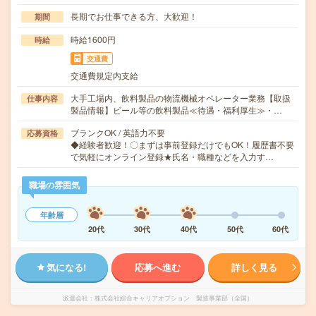
長期でお仕事できる方、大歓迎！
期間
時給1600円
時給
交通費
交通費規定内支給
大手工場内、飲料製品の物流機械オペレーター業務【取扱
仕事内容
製品情報】ビール等の飲料製品≪待遇・福利厚生≫・…
ブランクOK / 英語力不要
応募資格
◆経験者歓迎！〇まずは事前登録だけでもOK！履歴書不要
で気軽にオンライン登録★氏名・職種などを入力す…
職場の雰囲気
年齢層
20代
30代
40代
50代
60代
気になる!
応募へ進む
詳しく見る
派遣会社
株式会社綜合キャリアオプション 製造事業部（全国）