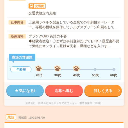
交通費
交通費規定内支給
工業用ラベルを製造している企業での印刷機オペレータ
仕事内容
ー。専用の機械を操作してシルクスクリーン印刷をして…
ブランクOK / 英語力不要
応募資格
◆経験者歓迎！〇まずは事前登録だけでもOK！履歴書不要
で気軽にオンライン登録★氏名・職種などを入力す…
職場の雰囲気
年齢層
20代
30代
40代
50代
60代
気になる!
応募へ進む
詳しく見る
派遣会社
株式会社綜合キャリアオプション 製造事業部（全国）
未読
掲載日
2026/08/06