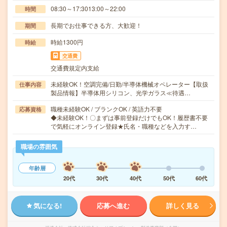
08:30～17:3013:00～22:00
時間
長期でお仕事できる方、大歓迎！
期間
時給1300円
時給
交通費
交通費規定内支給
未経験OK！空調完備/日勤/半導体機械オペレーター【取扱
仕事内容
製品情報】半導体用シリコン、光学ガラス≪待遇…
職種未経験OK / ブランクOK / 英語力不要
応募資格
◆未経験OK！〇まずは事前登録だけでもOK！履歴書不要
で気軽にオンライン登録★氏名・職種などを入力す…
職場の雰囲気
年齢層
20代
30代
40代
50代
60代
気になる!
応募へ進む
詳しく見る