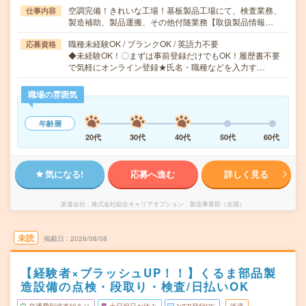
空調完備！きれいな工場！基板製品工場にて、検査業務、
仕事内容
製造補助、製品運搬、その他付随業務【取扱製品情報…
職種未経験OK / ブランクOK / 英語力不要
応募資格
◆未経験OK！〇まずは事前登録だけでもOK！履歴書不要
で気軽にオンライン登録★氏名・職種などを入力す…
職場の雰囲気
年齢層
20代
30代
40代
50代
60代
気になる!
応募へ進む
詳しく見る
派遣会社
株式会社綜合キャリアオプション 製造事業部（全国）
未読
掲載日
2026/08/08
【経験者×ブラッシュUP！！】くるま部品製
造設備の点検・段取り・検査/日払いOK