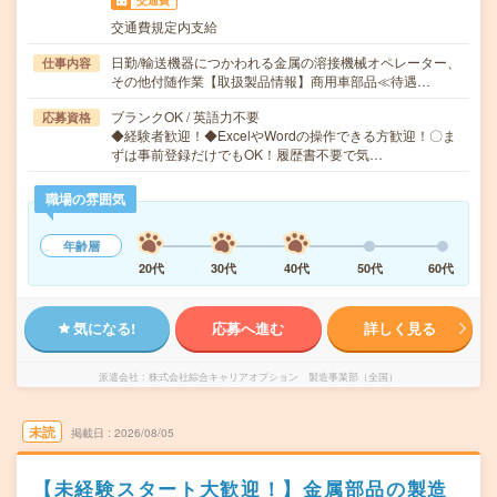
交通費
交通費規定内支給
日勤/輸送機器につかわれる金属の溶接機械オペレーター、
仕事内容
その他付随作業【取扱製品情報】商用車部品≪待遇…
ブランクOK / 英語力不要
応募資格
◆経験者歓迎！◆ExcelやWordの操作できる方歓迎！〇ま
ずは事前登録だけでもOK！履歴書不要で気…
職場の雰囲気
年齢層
20代
30代
40代
50代
60代
気になる!
応募へ進む
詳しく見る
派遣会社
株式会社綜合キャリアオプション 製造事業部（全国）
未読
掲載日
2026/08/05
【未経験スタート大歓迎！】金属部品の製造