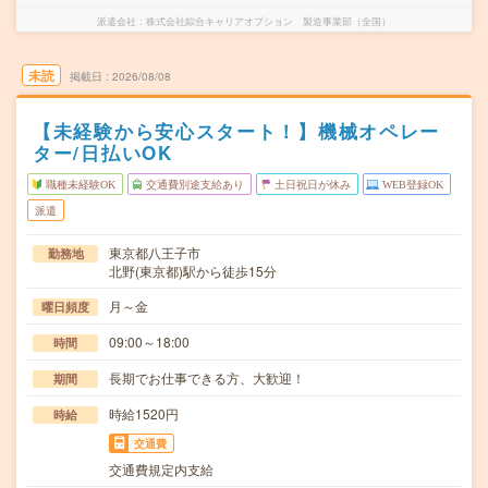
派遣会社
株式会社綜合キャリアオプション 製造事業部（全国）
未読
掲載日
2026/08/08
【未経験から安心スタート！】機械オペレー
ター/日払いOK
職種未経験OK
交通費別途支給あり
土日祝日が休み
WEB登録OK
派遣
東京都八王子市
勤務地
北野(東京都)駅から徒歩15分
月～金
曜日頻度
09:00～18:00
時間
長期でお仕事できる方、大歓迎！
期間
時給1520円
時給
交通費
交通費規定内支給