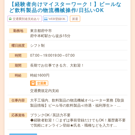
【経験者向けマイスターワーク！】ビールな
ど飲料製品の物流機械操作/日払いOK
交通費別途支給あり
WEB登録OK
派遣
東京都府中市
勤務地
府中本町駅から徒歩15分
シフト制
曜日頻度
07:00～19:0019:00～07:00
時間
長期でお仕事できる方、大歓迎！
期間
時給1600円
時給
交通費
交通費規定内支給
大手工場内、飲料製品の物流機械オペレーター業務【取扱
仕事内容
製品情報】ビール等の飲料製品≪待遇・福利厚生≫・…
ブランクOK / 英語力不要
応募資格
◆経験者歓迎！〇まずは事前登録だけでもOK！履歴書不要
で気軽にオンライン登録★氏名・職種などを入力す…