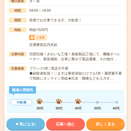
月～金
曜日頻度
09:00～18:00
時間
長期でお仕事できる方、大歓迎！
期間
時給1520円
時給
交通費
交通費規定内支給
空調完備！きれいな工場！基板製品工場にて、機械オペレ
仕事内容
ーター、製造補助、台車に乗せて製品運搬、その他付…
ブランクOK / 英語力不要
応募資格
◆経験者歓迎！〇まずは事前登録だけでもOK！履歴書不要
で気軽にオンライン登録★氏名・職種などを入力す…
職場の雰囲気
年齢層
20代
30代
40代
50代
60代
気になる!
応募へ進む
詳しく見る